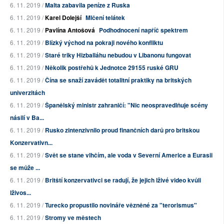
6. 11. 2019 /
Malta zabavila peníze z Ruska
6. 11. 2019 /
Karel Dolejší
Mlčení telátek
6. 11. 2019 /
Pavlína Antošová
Podhodnocení napříč spektrem
6. 11. 2019 /
Blízký východ na pokraji nového konfliktu
6. 11. 2019 /
Staré triky Hizballáhu nebudou v Libanonu fungovat
6. 11. 2019 /
Několik postřehů k Jednotce 29155 ruské GRU
6. 11. 2019 /
Čína se snaží zavádět totalitní praktiky na britských
univerzitách
6. 11. 2019 /
Španělský ministr zahraničí: "Nic neospravedlňuje scény
násilí v Ba...
6. 11. 2019 /
Rusko zintenzivnilo proud finančních darů pro britskou
Konzervativn...
6. 11. 2019 /
Svět se stane vlhčím, ale voda v Severní Americe a Eurasii
se může ...
6. 11. 2019 /
Britští konzervativci se radují, že jejich lživé video kvůli
lživos...
6. 11. 2019 /
Turecko propustilo novináře vězněné za "terorismus"
6. 11. 2019 /
Stromy ve městech