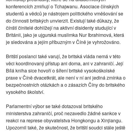
konferencích zmiňují o Tchajwanu. Asociace čínských
studentů a vědců je nástrojem politického vměšování se
do činnosti britských unvierzit. Existují také důkazy, že
čínští činitelé dohlížejí na aktivní disidenty studující v
Británii, jako je ujgurská muslimka Nur Ibrahimová, která
je sledována a jejím příbuzným v Číně je vyhrožováno.
Britští poslanci také varují, že britská vláda nemá v této
věci koordinovaný přístup ani doma, ani v zahraničí. Její
Bílá kniha sice hovoří o šíření britské vysokoškolské
praxe v Číně dvacetkrát, ale není v ní ani jediná zmínka o
bezpečnostních otázkách a o zásazích Číny do britského
vysokého školství.
Parlamentní výbor se také dotazoval britského
ministerstva zahraničí, proč nezavedlo žádné sankce v
reakci na represe obyvatelstva Hongkongu a Xinjiangu.
Upozornil také, že skutečnost, že britští soudci stále ještě