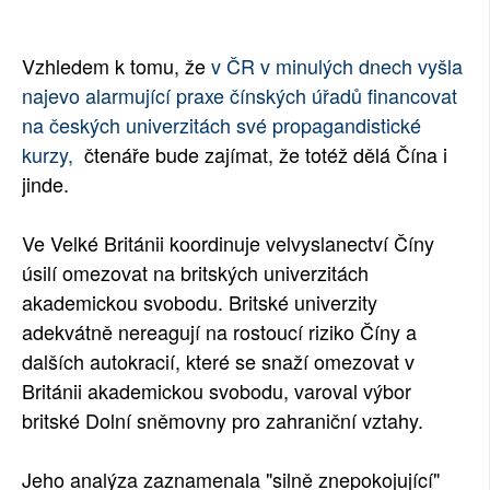
SOCIÁLNÍ SÍTĚ
Vzhledem k tomu, že
v ČR v minulých dnech vyšla
RUBRIKY
najevo alarmující praxe čínských úřadů financovat
na českých univerzitách své propagandistické
PLNÁ VERZE STRÁNEK
kurzy,
čtenáře bude zajímat, že totéž dělá Čína i
jinde.
Ve Velké Británii koordinuje velvyslanectví Číny
úsilí omezovat na britských univerzitách
akademickou svobodu. Britské univerzity
adekvátně nereagují na rostoucí riziko Číny a
dalších autokracií, které se snaží omezovat v
Británii akademickou svobodu, varoval výbor
britské Dolní sněmovny pro zahraniční vztahy.
Jeho analýza zaznamenala "silně znepokojující"