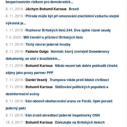
bezpečnostním rizikem pro demokratick...
8. 11. 2019 /
Jáchym Bohumil Kartous
Brexit
8. 11. 2019 /
Příroda může být při omezování znečištění vzduchu stejně
výkonná ja...
1. 11. 2019 /
Rozhovor Britských listů 244. Dva úplně různé osudy
7. 6. 2020 /
Milí čtenáři a příznivci Britských listů
8. 11. 2019 /
Tichý návrat jaderné hrozby
8. 11. 2019 /
Fabiano Golgo
Novinář, který zveřejnil Snowdenovy
dokumenty, se stal v brazilském...
7. 11. 2019 /
Bohumil Kartous
Nikdo neumí tak dobře poškodit čínské
zájmy jako proxy partner PPF
7. 11. 2019 /
Daniel Veselý
Trumpova vláda proti lidské civilizaci
7. 11. 2019 /
Bohumil Kartous
Sbližování politických populistů a
dezinformační scény
8. 11. 2019 /
Írán obnovil obohacování uranu ve Fordó. Opět porušil
jaderný pakt
8. 11. 2019 /
Írán zrušil akreditaci jaderné inspektorky OSN
18. 4. 2017 /
Bohumil Kartous
Diskutujte na Britských listech