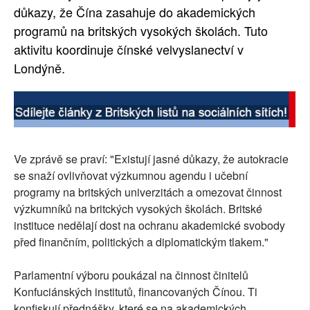
důkazy, že Čína zasahuje do akademických
programů na britských vysokých školách. Tuto
aktivitu koordinuje čínské velvyslanectví v
Londýně.
Ve zprávě se praví: "Existují jasné důkazy, že autokracie
se snaží ovlivňovat výzkumnou agendu i učební
programy na britských univerzitách a omezovat činnost
výzkumníků na britckých vysokých školách. Britské
instituce nedělají dost na ochranu akademické svobody
před finančním, politických a diplomatickým tlakem."
Parlamentní výboru poukázal na činnost činitelů
Konfuciánských institutů, financovaných Čínou. Ti
konfiskují přednášky, které se na akademických