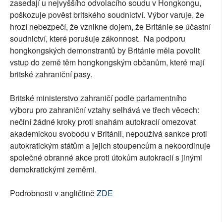
zasedají u nejvyššího odvolacího soudu v Hongkongu,
poškozuje pověst britského soudnictví. Výbor varuje, že
hrozí nebezpečí, že vznikne dojem, že Británie se účastní
soudnictví, které porušuje zákonnost. Na podporu
hongkongských demonstrantů by Británie měla povolit
vstup do země těm hongkongským občanům, které mají
britské zahraniční pasy.
Britské ministerstvo zahraničí podle parlamentního
výboru pro zahraniční vztahy selhává ve třech věcech:
nečiní žádné kroky proti snahám autokracií omezovat
akademickou svobodu v Británii, nepoužívá sankce proti
autokratickým státům a jejich stoupencům a nekoordinuje
společné obranné akce proti útokům autokracií s jinými
demokratickými zeměmi.
Podrobnosti v angličtině
ZDE