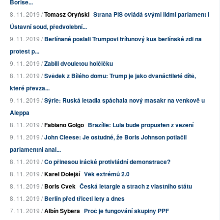
Borise...
8. 11. 2019 /
Tomasz Oryński
Strana PiS ovládá svými lidmi parlament i
Ústavní soud, předvolební...
9. 11. 2019 /
Berlíňané poslali Trumpovi třítunový kus berlínské zdi na
protest p...
9. 11. 2019 /
Zabili dvouletou holčičku
8. 11. 2019 /
Svědek z Bílého domu: Trump je jako dvanáctileté dítě,
které převza...
9. 11. 2019 /
Sýrie: Ruská letadla spáchala nový masakr na venkově u
Aleppa
8. 11. 2019 /
Fabiano Golgo
Brazílie: Lula bude propuštěn z vězení
9. 11. 2019 /
John Cleese: Je ostudné, že Boris Johnson potlačil
parlamentní anal...
8. 11. 2019 /
Co přinesou irácké protivládní demonstrace?
8. 11. 2019 /
Karel Dolejší
Věk extrémů 2.0
8. 11. 2019 /
Boris Cvek
Česká letargie a strach z vlastního státu
8. 11. 2019 /
Berlín před třiceti lety a dnes
7. 11. 2019 /
Albín Sybera
Proč je fungování skupiny PPF