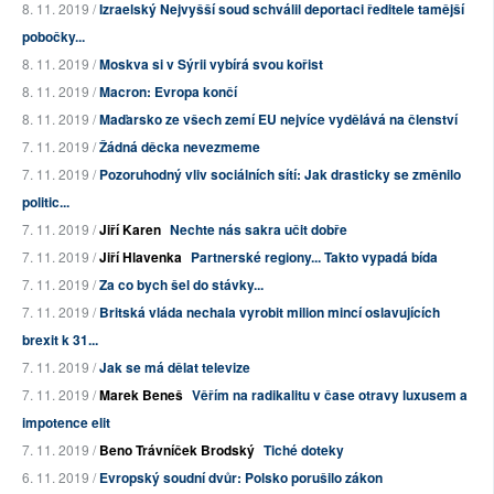
8. 11. 2019 /
Izraelský Nejvyšší soud schválil deportaci ředitele tamější
pobočky...
8. 11. 2019 /
Moskva si v Sýrii vybírá svou kořist
8. 11. 2019 /
Macron: Evropa končí
8. 11. 2019 /
Maďarsko ze všech zemí EU nejvíce vydělává na členství
7. 11. 2019 /
Žádná děcka nevezmeme
7. 11. 2019 /
Pozoruhodný vliv sociálních sítí: Jak drasticky se změnilo
politic...
7. 11. 2019 /
Jiří Karen
Nechte nás sakra učit dobře
7. 11. 2019 /
Jiří Hlavenka
Partnerské regiony... Takto vypadá bída
7. 11. 2019 /
Za co bych šel do stávky...
7. 11. 2019 /
Britská vláda nechala vyrobit milion mincí oslavujících
brexit k 31...
7. 11. 2019 /
Jak se má dělat televize
7. 11. 2019 /
Marek Beneš
Věřím na radikalitu v čase otravy luxusem a
impotence elit
7. 11. 2019 /
Beno Trávníček Brodský
Tiché doteky
6. 11. 2019 /
Evropský soudní dvůr: Polsko porušilo zákon