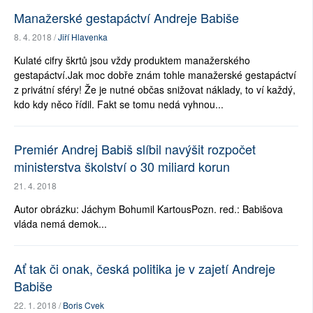
Manažerské gestapáctví Andreje Babiše
8. 4. 2018 /
Jiří Hlavenka
Kulaté cifry škrtů jsou vždy produktem manažerského
gestapáctví.Jak moc dobře znám tohle manažerské gestapáctví
z privátní sféry! Že je nutné občas snižovat náklady, to ví každý,
kdo kdy něco řídil. Fakt se tomu nedá vyhnou...
Premiér Andrej Babiš slíbil navýšit rozpočet
ministerstva školství o 30 miliard korun
21. 4. 2018
Autor obrázku: Jáchym Bohumil KartousPozn. red.: Babišova
vláda nemá demok...
Ať tak či onak, česká politika je v zajetí Andreje
Babiše
22. 1. 2018 /
Boris Cvek