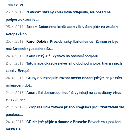
"důkaz" zf...
25. 4. 2018 /
"Levice" Syřany kolektivně odepsala, ale požaduje
podporu extrémist...
25. 4. 2018 /
Brexit: Sněmovna lordů zastavila vládní plán na zrušení
evropské ch...
25. 4. 2018 /
Karel Dolejší
Prezidentský iluzionismus: Zeman ví lépe
než Stropnický, co chce St...
24. 4. 2018 /
Kolik který stát vydává na sociální podporu
24. 4. 2018 /
Tato mapa ukazuje největšího obchodního partnera všech
zemí v Evropě
24. 4. 2018 /
ČR byla v nynějším rozpočtovém období pátým největším
příjemcem dot...
24. 4. 2018 /
Australští domorodci houfně vymírají na zanedbaný virus
HLTV-1, nee...
24. 4. 2018 /
Evropská unie zavede přísnou regulaci proti zneužívání dat
počítačo...
24. 4. 2018 /
ČR zřejmě přijde o dotace z Bruselu: Povede to k posílení
touhy Če...