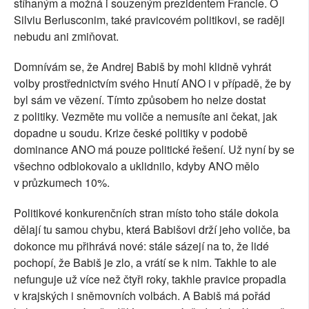
stíhaným a možná i souzeným prezidentem Francie. O
Silviu Berlusconim, také pravicovém politikovi, se raději
nebudu ani zmiňovat.
Domnívám se, že Andrej Babiš by mohl klidně vyhrát
volby prostřednictvím svého Hnutí ANO i v případě, že by
byl sám ve vězení. Tímto způsobem ho nelze dostat
z politiky. Vezměte mu voliče a nemusíte ani čekat, jak
dopadne u soudu. Krize české politiky v podobě
dominance ANO má pouze politické řešení. Už nyní by se
všechno odblokovalo a uklidnilo, kdyby ANO mělo
v průzkumech 10%.
Politikové konkurenčních stran místo toho stále dokola
dělají tu samou chybu, která Babišovi drží jeho voliče, ba
dokonce mu přihrává nové: stále sázejí na to, že lidé
pochopí, že Babiš je zlo, a vrátí se k nim. Takhle to ale
nefunguje už více než čtyři roky, takhle pravice propadla
v krajských i sněmovních volbách. A Babiš má pořád