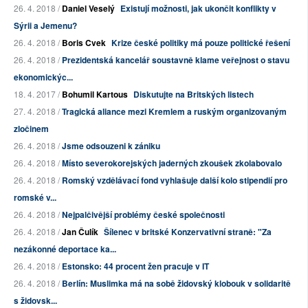
26. 4. 2018 /
Daniel Veselý
Existují možnosti, jak ukončit konflikty v
Sýrii a Jemenu?
26. 4. 2018 /
Boris Cvek
Krize české politiky má pouze politické řešení
26. 4. 2018 /
Prezidentská kancelář soustavně klame veřejnost o stavu
ekonomickýc...
18. 4. 2017 /
Bohumil Kartous
Diskutujte na Britských listech
27. 4. 2018 /
Tragická aliance mezi Kremlem a ruským organizovaným
zločinem
26. 4. 2018 /
Jsme odsouzeni k zániku
26. 4. 2018 /
Místo severokorejských jaderných zkoušek zkolabovalo
26. 4. 2018 /
Romský vzdělávací fond vyhlašuje další kolo stipendií pro
romské v...
26. 4. 2018 /
Nejpalčivější problémy české společnosti
26. 4. 2018 /
Jan Čulík
Šílenec v britské Konzervativní straně: "Za
nezákonné deportace ka...
26. 4. 2018 /
Estonsko: 44 procent žen pracuje v IT
26. 4. 2018 /
Berlín: Muslimka má na sobě židovský klobouk v solidaritě
s židovsk...