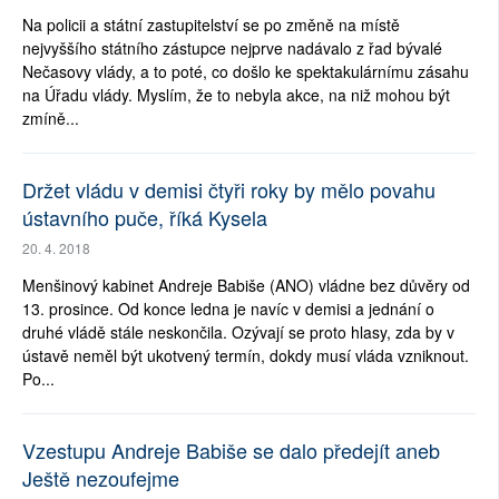
Na policii a státní zastupitelství se po změně na místě
nejvyššího státního zástupce nejprve nadávalo z řad bývalé
Nečasovy vlády, a to poté, co došlo ke spektakulárnímu zásahu
na Úřadu vlády. Myslím, že to nebyla akce, na niž mohou být
zmíně...
Držet vládu v demisi čtyři roky by mělo povahu
ústavního puče, říká Kysela
20. 4. 2018
Menšinový kabinet Andreje Babiše (ANO) vládne bez důvěry od
13. prosince. Od konce ledna je navíc v demisi a jednání o
druhé vládě stále neskončila. Ozývají se proto hlasy, zda by v
ústavě neměl být ukotvený termín, dokdy musí vláda vzniknout.
Po...
Vzestupu Andreje Babiše se dalo předejít aneb
Ještě nezoufejme