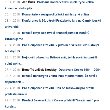
30. 4. 2018 /
Jan Čulík
Prolhaná konzervativní ministryně vnitra
konečně odstoupila
30. 4. 2018 /
Komentáře k rezignaci britské ministryně vnitra
28. 4. 2018 /
Konference k 50. výročí Pražského jara na Cambridgské
univerzitě
10. 3. 2018 /
Britské listy: Bez trvalé finanční pomoci čtenářů
zkrachujeme
28. 4. 2018 /
Pro stoupence Czexitu: V prvním čtvrtletí r. 2018 stoupl
britský HD...
28. 4. 2018 /
Nejnověji o brexitu: Britové zuří, že hlasováním zrušili
volný pohy...
27. 4. 2018 /
Beno Trávníček Brodský
Doprava v Česku 1984 – 2084
27. 4. 2018 /
Britská ministryně vnitra lhala v parlamentě, že neví o
deportačníc...
27. 4. 2018 /
Pro stoupence Czexitu: Rok od hlasování pro brexit
poklesla míra in...
27. 4. 2018 /
Předáci Severní i Jižní Koreje přislíbili "trvající mír" pro
korejs...