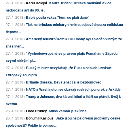
27. 4. 2018 /
Karel Dolejší
Kauza Trident: Britská radikální levice
nedorostla ani do 80. let
27. 4. 2018 /
Babiš posílá vzkaz "těm, co platí daně"
27. 4. 2018 /
Tlak na britskou ministryni vnitra, odpovědnou za nelidskou
deporta...
27. 4. 2018 /
Americký televizní komik Bill Cosby byl shledán vinným ze
znásilněn...
27. 4. 2018 /
"Východoevropané se právem ptají: Pomáháme Západu
svými nízkými pl...
27. 4. 2018 /
Ruský ministr nevylučuje, že Rusko nebude uznávat
Evropský soud pro...
27. 4. 2018 /
Británie dneška: Devatenáct a je bezdomovec
27. 4. 2018 /
NATO a Washington se obávají ruských ponorek v Arktidě
27. 4. 2018 /
Trump a Johnson, dva klauni, idioti a lháři se přátelí. Svůj k
svému
26. 4. 2018 /
Libor Prudký
Miloš Zeman je škůdce
26. 4. 2018 /
Bohumil Kartous
Jaké jsou nejpalčivější problémy české
společnosti? Pojďte je pomoc...