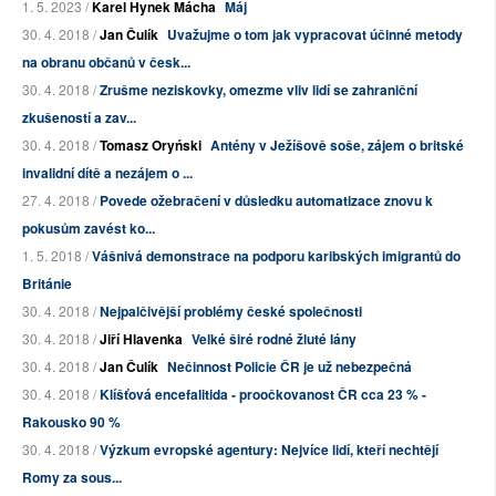
1. 5. 2023 /
Karel Hynek Mácha
Máj
30. 4. 2018 /
Jan Čulík
Uvažujme o tom jak vypracovat účinné metody
na obranu občanů v česk...
30. 4. 2018 /
Zrušme neziskovky, omezme vliv lidí se zahraniční
zkušeností a zav...
30. 4. 2018 /
Tomasz Oryński
Antény v Ježíšově soše, zájem o britské
invalidní dítě a nezájem o ...
27. 4. 2018 /
Povede ožebračení v důsledku automatizace znovu k
pokusům zavést ko...
1. 5. 2018 /
Vášnivá demonstrace na podporu karibských imigrantů do
Británie
30. 4. 2018 /
Nejpalčivější problémy české společnosti
30. 4. 2018 /
Jiří Hlavenka
Velké širé rodné žluté lány
30. 4. 2018 /
Jan Čulík
Nečinnost Policie ČR je už nebezpečná
30. 4. 2018 /
Klíšťová encefalitida - proočkovanost ČR cca 23 % -
Rakousko 90 %
30. 4. 2018 /
Výzkum evropské agentury: Nejvíce lidí, kteří nechtějí
Romy za sous...