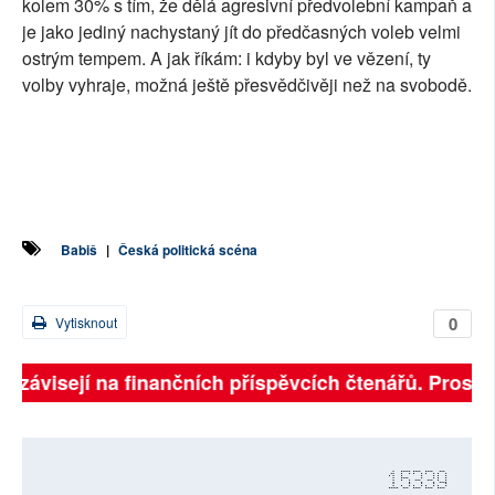
kolem 30% s tím, že dělá agresivní předvolební kampaň a
je jako jediný nachystaný jít do předčasných voleb velmi
ostrým tempem. A jak říkám: i kdyby byl ve vězení, ty
volby vyhraje, možná ještě přesvědčivěji než na svobodě.
Babiš
|
Česká politická scéna
0
Vytisknout
ě závisejí na finančních příspěvcích čtenářů. Prosíme
15339