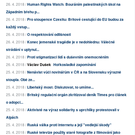
26. 4. 2018 /
Human Rights Watch: Bouráním palestinských škol na
Západním břehu p...
26. 4. 2018 /
Pro stoupence Czexitu: Britové cestující do EU budou za
každý vstup...
26. 4. 2018 /
O respektování odlišnosti
26. 4. 2018 /
Konec jemenské tragédie je v nedohlednu: Válečné
strádání v uplynul...
26. 4. 2018 /
Proti stigmatizaci lidí s duševním onemocněním
26. 4. 2018 /
Václav Dušek
Hořkosladké zapomínání
25. 4. 2018 /
Nenávist vůči novinářům v ČR a na Slovensku výrazně
stoupla. Obě ze...
25. 4. 2018 /
Libeňský most: Diskutovat, to umíme...
25. 4. 2018 /
Britský regulační orgán zkritizoval deník Times pro článek
o adopci...
25. 4. 2018 /
Aktivisté na výraz solidarity s uprchlíky protestovali v
Alpách
25. 4. 2018 /
Ruská válka proti internetu a její "vedlejší škody"
25. 4. 2018 /
Ruské televize použily staré fotografie z filmování jako