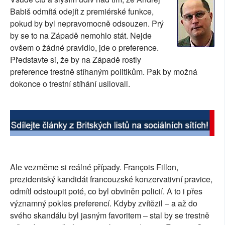
Babiš odmítá odejít z premiérské funkce,
SOCIÁLNÍ SÍTĚ
pokud by byl nepravomocně odsouzen. Prý
by se to na Západě nemohlo stát. Nejde
RUBRIKY
ovšem o žádné pravidlo, jde o preference.
PLNÁ VERZE STRÁNEK
Představte si, že by na Západě rostly
preference trestně stíhaným politikům. Pak by možná
dokonce o trestní stíhání usilovali.
Ale vezměme si reálné případy. François Fillon,
prezidentský kandidát francouzské konzervativní pravice,
odmítl odstoupit poté, co byl obviněn policií. A to i přes
významný pokles preferencí. Kdyby zvítězil – a až do
svého skandálu byl jasným favoritem – stal by se trestně