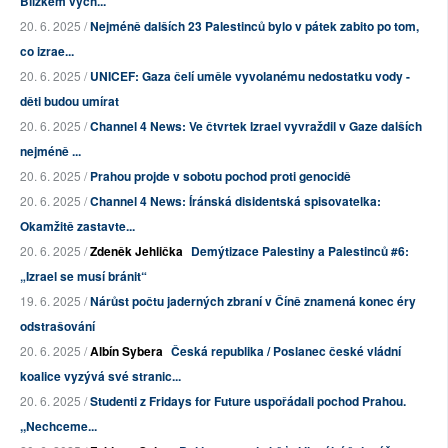
Blízkém vých...
20. 6. 2025 /
Nejméně dalších 23 Palestinců bylo v pátek zabito po tom,
co izrae...
20. 6. 2025 /
UNICEF: Gaza čelí uměle vyvolanému nedostatku vody -
děti budou umírat
20. 6. 2025 /
Channel 4 News: Ve čtvrtek Izrael vyvraždil v Gaze dalších
nejméně ...
20. 6. 2025 /
Prahou projde v sobotu pochod proti genocidě
20. 6. 2025 /
Channel 4 News: Íránská disidentská spisovatelka:
Okamžitě zastavte...
20. 6. 2025 /
Zdeněk Jehlička
Demýtizace Palestiny a Palestinců #6:
„Izrael se musí bránit“
19. 6. 2025 /
Nárůst počtu jaderných zbraní v Číně znamená konec éry
odstrašování
20. 6. 2025 /
Albín Sybera
Česká republika / Poslanec české vládní
koalice vyzývá své stranic...
20. 6. 2025 /
Studenti z Fridays for Future uspořádali pochod Prahou.
,,Nechceme...