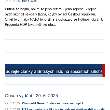
26. 6. 2025 /
Boris Cvek
Putina se bojím, bojím se jeho režimu, jeho agrese. Zřejmě
bych skončil někde v lágru, kdyby ovládl Českou republiku.
Chtěl bych, aby NATO bylo silné a dokázalo se Putinovi ubránit.
Procenta HDP jako měřítko obr...
Obsah vydání | 20. 6. 2025
22. 6. 2025 /
Channel 4 News: Bude Írán muset ustoupit?
22. 6. 2025 /
USA vstoupily do války – a to bude mít dalekosáhlé a trvalé