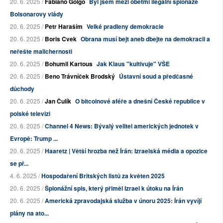
20. 6. 2025 /
Fabiano Golgo
Byl jsem mezi oběťmi ilegální špionáže
Bolsonarovy vlády
20. 6. 2025 /
Petr Haraším
Velké pradleny demokracie
20. 6. 2025 /
Boris Cvek
Obrana musí bejt aneb dbejte na demokracii a
neřešte malichernosti
20. 6. 2025 /
Bohumil Kartous
Jak Klaus "kultivuje" VŠE
20. 6. 2025 /
Beno Trávníček Brodský
Ústavní soud a předčasné
důchody
20. 6. 2025 /
Jan Čulík
O bitcoinové aféře a dnešní České republice v
polské televizi
20. 6. 2025 /
Channel 4 News: Bývalý velitel amerických jednotek v
Evropě: Trump ...
20. 6. 2025 /
Haaretz | Větší hrozba než Írán: Izraelská média a opozice
se př...
4. 6. 2025 /
Hospodaření Britských listů za květen 2025
20. 6. 2025 /
Špionážní spis, který přiměl Izrael k útoku na Írán
20. 6. 2025 /
Americká zpravodajská služba v únoru 2025: Írán vyvíjí
plány na ato...