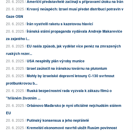
20. 6. 2025 /
Američtí představitelé začínají s přípravami útoku na Írán
20. 6. 2025 /
Krvavý neúspěch: Izrael musí předat distribuci potravin v
Gaze OSN
20. 6. 2025 /
Írán vystřelil raketu s kazetovou hlavicí
20. 6. 2025 /
Íránská státní propaganda vydávala Andreje Makareviče
za zajatého i...
20. 6. 2025 /
EU našla způsob, jak vydělat více peněz na zmrazených
ruských rezer...
20. 6. 2025 /
USA nesplnily plán výroby munice
20. 6. 2025 /
Izrael zaútočil na íránskou továrnu na plutonium
20. 6. 2025 /
Mohly by izraelské dopravní letouny C-130 svrhnout
protibunkrovou b...
20. 6. 2025 /
Ruská bezpečnostní rada vyzvala k zákazu filmů o
"hříšném životním ...
20. 6. 2025 /
Orbánovo Maďarsko je nyní oficiálně nejchudším státem
EU
20. 6. 2025 /
Putinský konsensus a jeho nepřátelé
20. 6. 2025 /
Kremelští ekonomové navrhli uložit Rusům povinnost