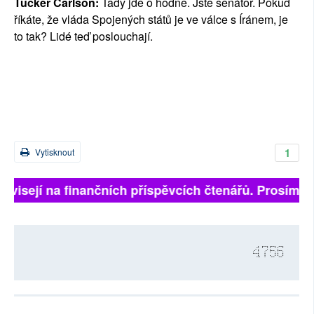
Tucker Carlson:
Tady jde o hodně. Jste senátor. Pokud
říkáte, že vláda Spojených států je ve válce s Íránem, je
to tak? Lidé teď poslouchají.
1
Vytisknout
závisejí na finančních příspěvcích čtenářů. Prosíme, p
4756