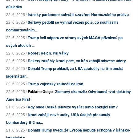
důsledky
22. 6. 2025 /
Íránský parlament schválil uzavření Hormuzského průlivu
22. 6. 2025 /
Sériový pedofil se vyhnul vězení poté, co souhlasil s
bombardováním...
22. 6. 2025 /
Trump čelí odporu ze strany svých MAGA příznivců po
svých útocích ...
22. 6. 2025 /
Robert Reich. Psi války
22. 6. 2025 /
Rakety zasáhly Izrael poté, co Írán zahájil odvetné údery
22. 6. 2025 /
Donald Trump prohlásil, že USA zaútočily na tři íránská
jaderná zař...
22. 6. 2025 /
Trump vojensky zaútočil na Írán
22. 6. 2025 /
Fabiano Golgo
Zlomový okamžik: Odvrácená tvář doktríny
America First
21. 6. 2025 /
Kdy bude Česká televize vysílat tento šokující film?
22. 6. 2025 /
Izrael zahájil nové útoky, USA údajně přesunuly
bombardéry B-2 na...
21. 6. 2025 /
Donald Trump uvedl, že Evropa nebude schopna v íránsko-
izraelské v...