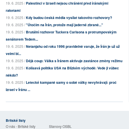
19. 6. 2025 /
Palestinci v Izraeli nejsou chráněni před íránskými
raketami
19. 6. 2025 /
Kdy budou česká média vysílat takovéto rozhovory?
19. 6. 2025 /
"Útočím na Írán, protože mají jaderné zbraně..."
19. 6. 2025 /
Brutální rozhovor Tuckera Carlsona s protrumpovským
senátorem Tedem...
19. 6. 2025 /
Netanjahu od roku 1996 pravidelně varuje, že Írán je už už
velmi bl...
19. 6. 2025 /
Déjà coup: Válka s Íránem aktivuje zastánce změny režimu
19. 6. 2025 /
Kolísavá politika USA na Blízkém východě: Vede ji vůbec
někdo?
19. 6. 2025 /
Letecké kampaně samy o sobě války nevyhrávají: proč
Izrael v Íránu ...
Britské listy
O nás - Britské listy
Stanovy OSBL