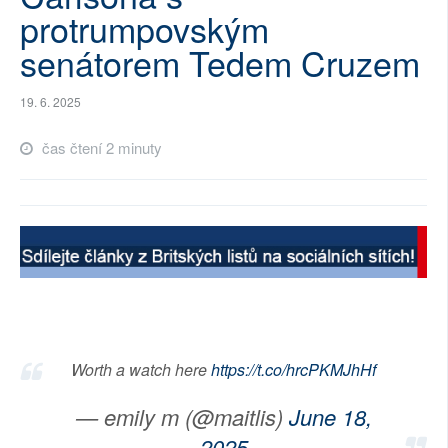
protrumpovským
SOCIÁLNÍ SÍTĚ
senátorem Tedem Cruzem
RUBRIKY
19. 6. 2025
PLNÁ VERZE STRÁNEK
čas čtení 2 minuty
Worth a watch here
https://t.co/hrcPKMJhHf
— emily m (@maitlis)
June 18,
2025