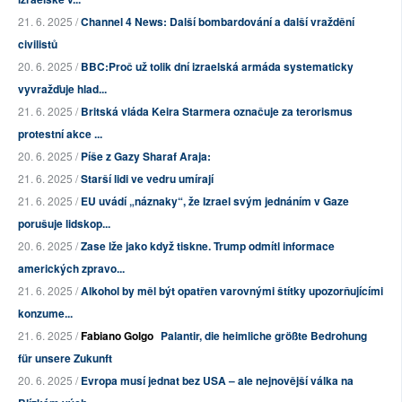
21. 6. 2025 /
Channel 4 News: Další bombardování a další vraždění
civilistů
20. 6. 2025 /
BBC:Proč už tolik dní izraelská armáda systematicky
vyvražďuje hlad...
21. 6. 2025 /
Britská vláda Keira Starmera označuje za terorismus
protestní akce ...
20. 6. 2025 /
Píše z Gazy Sharaf Araja:
21. 6. 2025 /
Starší lidi ve vedru umírají
21. 6. 2025 /
EU uvádí „náznaky“, že Izrael svým jednáním v Gaze
porušuje lidskop...
20. 6. 2025 /
Zase lže jako když tiskne. Trump odmítl informace
amerických zpravo...
21. 6. 2025 /
Alkohol by měl být opatřen varovnými štítky upozorňujícími
konzume...
21. 6. 2025 /
Fabiano Golgo
Palantir, die heimliche größte Bedrohung
für unsere Zukunft
20. 6. 2025 /
Evropa musí jednat bez USA – ale nejnovější válka na