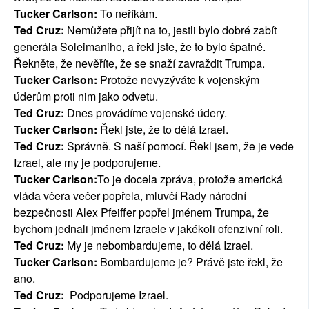
Tucker Carlson:
To neříkám.
Ted Cruz:
Nemůžete přijít na to, jestli bylo dobré zabít
generála Soleimaniho, a řekl jste, že to bylo špatné.
Řekněte, že nevěříte, že se snaží zavraždit Trumpa.
Tucker Carlson:
Protože nevyzýváte k vojenským
úderům proti nim jako odvetu.
Ted Cruz:
Dnes provádíme vojenské údery.
Tucker Carlson:
Řekl jste, že to dělá Izrael.
Ted Cruz:
Správně. S naší pomocí. Řekl jsem, že je vede
Izrael, ale my je podporujeme.
Tucker Carlson:
To je docela zpráva, protože americká
vláda včera večer popřela, mluvčí Rady národní
bezpečnosti Alex Pfeiffer popřel jménem Trumpa, že
bychom jednali jménem Izraele v jakékoli ofenzivní roli.
Ted Cruz:
My je nebombardujeme, to dělá Izrael.
Tucker Carlson:
Bombardujeme je? Právě jste řekl, že
ano.
Ted Cruz:
Podporujeme Izrael.