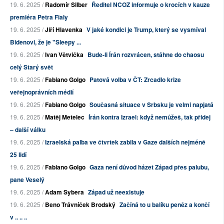
19. 6. 2025 /
Radomír Silber
Ředitel NCOZ informuje o krocích v kauze
premiéra Petra Fialy
19. 6. 2025 /
Jiří Hlavenka
V jaké kondici je Trump, který se vysmíval
Bidenovi, že je "Sleepy ...
19. 6. 2025 /
Ivan Větvička
Bude-li Írán rozvrácen, stáhne do chaosu
celý Starý svět
19. 6. 2025 /
Fabiano Golgo
Patová volba v ČT: Zrcadlo krize
veřejnoprávních médií
19. 6. 2025 /
Fabiano Golgo
Současná situace v Srbsku je velmi napjatá
19. 6. 2025 /
Matěj Metelec
Írán kontra Izrael: když nemůžeš, tak přidej
– další válku
19. 6. 2025 /
Izraelská palba ve čtvrtek zabila v Gaze dalších nejméně
25 lidí
19. 6. 2025 /
Fabiano Golgo
Gaza není důvod házet Západ přes palubu,
pane Veselý
19. 6. 2025 /
Adam Sybera
Západ už neexistuje
19. 6. 2025 /
Beno Trávníček Brodský
Začíná to u balíku peněz a končí
v .. .. ..