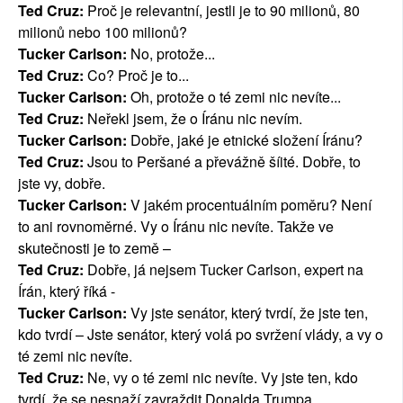
Ted Cruz:
Proč je relevantní, jestli je to 90 milionů, 80
milionů nebo 100 milionů?
Tucker Carlson:
No, protože...
Ted Cruz:
Co? Proč je to...
Tucker Carlson:
Oh, protože o té zemi nic nevíte...
Ted Cruz:
Neřekl jsem, že o Íránu nic nevím.
Tucker Carlson:
Dobře, jaké je etnické složení Íránu?
Ted Cruz:
Jsou to Peršané a převážně šíité. Dobře, to
jste vy, dobře.
Tucker Carlson:
V jakém procentuálním poměru? Není
to ani rovnoměrné. Vy o Íránu nic nevíte. Takže ve
skutečnosti je to země –
Ted Cruz:
Dobře, já nejsem Tucker Carlson, expert na
Írán, který říká -
Tucker Carlson:
Vy jste senátor, který tvrdí, že jste ten,
kdo tvrdí – Jste senátor, který volá po svržení vlády, a vy o
té zemi nic nevíte.
Ted Cruz:
Ne, vy o té zemi nic nevíte. Vy jste ten, kdo
tvrdí, že se nesnaží zavraždit Donalda Trumpa.