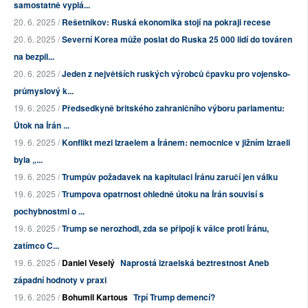
samostatně vyplá...
20. 6. 2025 /
Rešetnikov: Ruská ekonomika stojí na pokraji recese
20. 6. 2025 /
Severní Korea může poslat do Ruska 25 000 lidí do továren
na bezpil...
20. 6. 2025 /
Jeden z největších ruských výrobců čpavku pro vojensko-
průmyslový k...
19. 6. 2025 /
Předsedkyně britského zahraničního výboru parlamentu:
Útok na Írán ...
19. 6. 2025 /
Konflikt mezi Izraelem a Íránem: nemocnice v jižním Izraeli
byla „...
19. 6. 2025 /
Trumpův požadavek na kapitulaci Íránu zaručí jen válku
19. 6. 2025 /
Trumpova opatrnost ohledně útoku na Írán souvisí s
pochybnostmi o ...
19. 6. 2025 /
Trump se nerozhodl, zda se připojí k válce proti Íránu,
zatímco C...
19. 6. 2025 /
Daniel Veselý
Naprostá izraelská beztrestnost Aneb
západní hodnoty v praxi
19. 6. 2025 /
Bohumil Kartous
Trpí Trump demencí?