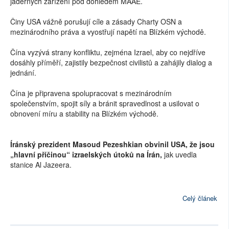
jaderných zařízení pod dohledem MAAE.
Činy USA vážně porušují cíle a zásady Charty OSN a
mezinárodního práva a vyostřují napětí na Blízkém východě.
Čína vyzývá strany konfliktu, zejména Izrael, aby co nejdříve
dosáhly příměří, zajistily bezpečnost civilistů a zahájily dialog a
jednání.
Čína je připravena spolupracovat s mezinárodním
společenstvím, spojit síly a bránit spravedlnost a usilovat o
obnovení míru a stability na Blízkém východě.
Íránský prezident Masoud Pezeshkian obvinil USA, že jsou
„hlavní příčinou“ izraelských útoků na Írán,
jak uvedla
stanice Al Jazeera.
Celý článek