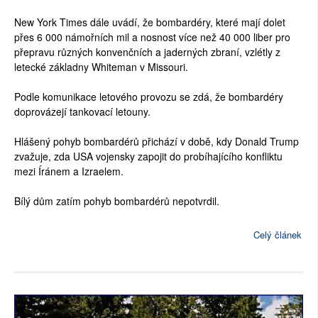
New York Times dále uvádí, že bombardéry, které mají dolet
přes 6 000 námořních mil a nosnost více než 40 000 liber pro
přepravu různých konvenčních a jaderných zbraní, vzlétly z
letecké základny Whiteman v Missouri.
Podle komunikace letového provozu se zdá, že bombardéry
doprovázejí tankovací letouny.
Hlášený pohyb bombardérů přichází v době, kdy Donald Trump
zvažuje, zda USA vojensky zapojit do probíhajícího konfliktu
mezi Íránem a Izraelem.
Bílý dům zatím pohyb bombardérů nepotvrdil.
Celý článek