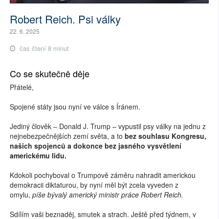
Robert Reich. Psi války
22. 6. 2025
čas čtení 8 minut
Co se skutečně děje
Přátelé,
Spojené státy jsou nyní ve válce s Íránem.
Jediný člověk – Donald J. Trump – vypustil psy války na jednu z
nejnebezpečnějších zemí světa, a to
bez souhlasu Kongresu,
našich spojenců a dokonce bez jasného vysvětlení
americkému lidu.
Kdokoli pochyboval o Trumpově záměru nahradit americkou
demokracii diktaturou, by nyní měl být zcela vyveden z
omylu,
píše bývalý americký ministr práce Robert Reich.
Sdílím vaši beznaděj, smutek a strach. Ještě před týdnem, v