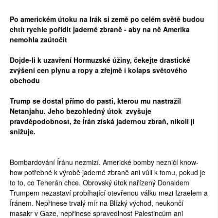
Po americkém útoku na Irák si země po celém světě budou
chtít rychle pořídit jaderné zbraně - aby na ně Amerika
nemohla zaútočit
Dojde-li k uzavření Hormuzské úžiny, čekejte drastické
zvýšení cen plynu a ropy a zřejmě i kolaps světového
obchodu
Trump se dostal přímo do pasti, kterou mu nastražil
Netanjahu. Jeho bezohledný útok zvyšuje
pravděpodobnost, že Írán získá jadernou zbraň, nikoli ji
snižuje.
Bombardování Íránu nezmizí. Americké bomby nezničí know-
how potřebné k výrobě jaderné zbraně ani vůli k tomu, pokud je
to to, co Teherán chce. Obrovský útok nařízený Donaldem
Trumpem nezastaví probíhající otevřenou válku mezi Izraelem a
Íránem. Nepřinese trvalý mír na Blízký východ, neukončí
masakr v Gaze, nepřinese spravedlnost Palestincům ani