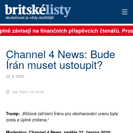
ě závisejí na finančních příspěvcích čtenářů. Prosíme,
PŘIHLÁSIT
AKTUÁLNÍ VYDÁNÍ
Channel 4 News: Bude
ARCHIV
Írán muset ustoupit?
ROZHOVORY
22. 6. 2025
TÉMATA
čas čtení 19 minut
NEJČTENĚJŠÍ ZA 7 DNÍ
AUTOŘI
Trump:
„Klíčová zařízení Íránu pro obohacování uranu byla
zcela a úplně zničena.“
PŘÍSPĚVKY NA PROVOZ
Moderátor, Channel 4 News, neděle 22. června 2025: