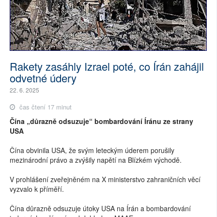
Rakety zasáhly Izrael poté, co Írán zahájil
odvetné údery
22. 6. 2025
čas čtení 17 minut
Čína „důrazně odsuzuje“ bombardování Íránu ze strany
USA
Čína obvinila USA, že svým leteckým úderem porušily
mezinárodní právo a zvýšily napětí na Blízkém východě.
V prohlášení zveřejněném na X ministerstvo zahraničních věcí
vyzvalo k příměří.
Čína důrazně odsuzuje útoky USA na Írán a bombardování