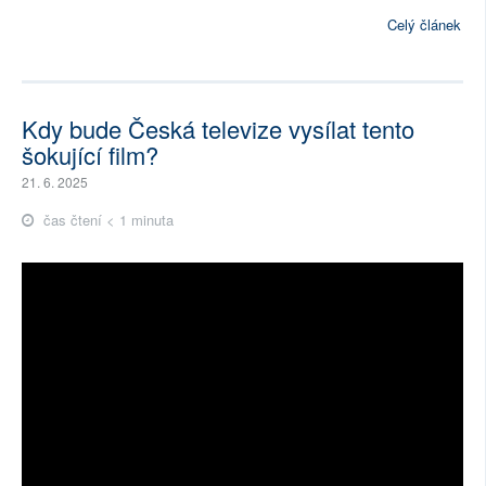
Celý článek
Kdy bude Česká televize vysílat tento
šokující film?
21. 6. 2025
čas čtení < 1 minuta