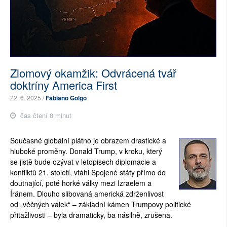
Zlomový okamžik: Odvrácená tvář
doktríny America First
22. 6. 2025 /
Fabiano Golgo
čas čtení 8 minut
Současné globální plátno je obrazem drastické a
hluboké proměny. Donald Trump, v kroku, který
se jistě bude ozývat v letopisech diplomacie a
konfliktů 21. století, vtáhl Spojené státy přímo do
doutnající, poté horké války mezi Izraelem a
Íránem. Dlouho slibovaná americká zdrženlivost
od „věčných válek“ – základní kámen Trumpovy politické
přitažlivosti – byla dramaticky, ba násilně, zrušena.