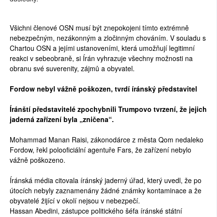
Všichni členové OSN musí být znepokojeni tímto extrémně
nebezpečným, nezákonným a zločinným chováním. V souladu s
Chartou OSN a jejími ustanoveními, která umožňují legitimní
reakci v sebeobraně, si Írán vyhrazuje všechny možnosti na
obranu své suverenity, zájmů a obyvatel.
Fordow nebyl vážně poškozen, tvrdí íránský představitel
Íránští představitelé zpochybnili Trumpovo tvrzení, že jejich
jaderná zařízení byla „zničena“.
Mohammad Manan Raisi, zákonodárce z města Qom nedaleko
Fordow, řekl polooficiální agentuře Fars, že zařízení nebylo
vážně poškozeno.
Íránská média citovala íránský jaderný úřad, který uvedl, že po
útocích nebyly zaznamenány žádné známky kontaminace a že
obyvatelé žijící v okolí nejsou v nebezpečí.
Hassan Abedini, zástupce politického šéfa íránské státní