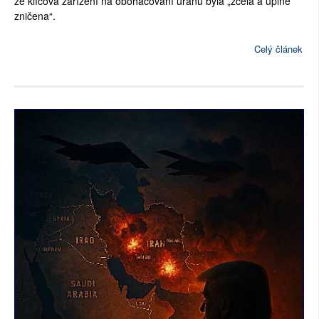
že klíčová zařízení na obohacování uranu byla „zcela a úplně
zničena“.
Celý článek