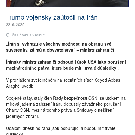
Trump vojensky zaútočil na Írán
22. 6. 2025
čas čtení 15 minut
„Írán si vyhrazuje všechny možnosti na obranu své
suverenity, zájmů a obyvatelstva“ – ministr zahraničí
Íránský ministr zahraničí odsoudil útok USA jako porušení
mezinárodního práva, které bude mít „trvalé důsledky“.
V prohlášení zveřejněném na sociálních sítích Seyed Abbas
Araghči uvedl:
Spojené státy, stálý člen Rady bezpečnosti OSN, se útokem na
mírová jaderná zařízení Íránu dopustily závažného porušení
Charty OSN, mezinárodního práva a Smlouvy o nešíření
jaderných zbraní.
Události dnešního rána jsou pobuřující a budou mít trvalé
důsledky.