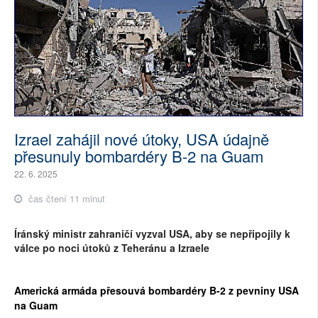
Izrael zahájil nové útoky, USA údajně
přesunuly bombardéry B-2 na Guam
22. 6. 2025
čas čtení 11 minut
Íránský ministr zahraničí vyzval USA, aby se nepřipojily k
válce po noci útoků z Teheránu a Izraele
Americká armáda přesouvá bombardéry B-2 z pevniny USA
na Guam