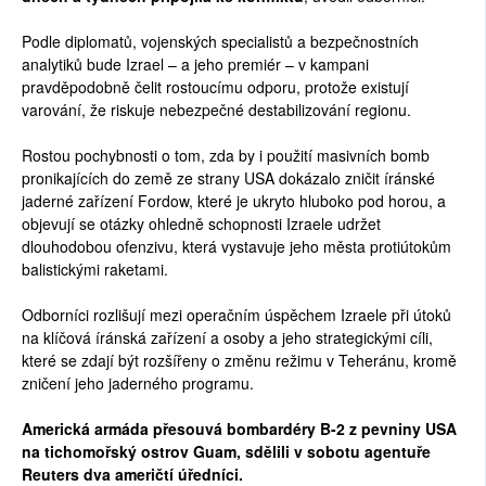
Podle diplomatů, vojenských specialistů a bezpečnostních
analytiků bude Izrael – a jeho premiér – v kampani
pravděpodobně čelit rostoucímu odporu, protože existují
varování, že riskuje nebezpečné destabilizování regionu.
Rostou pochybnosti o tom, zda by i použití masivních bomb
pronikajících do země ze strany USA dokázalo zničit íránské
jaderné zařízení Fordow, které je ukryto hluboko pod horou, a
objevují se otázky ohledně schopnosti Izraele udržet
dlouhodobou ofenzivu, která vystavuje jeho města protiútokům
balistickými raketami.
Odborníci rozlišují mezi operačním úspěchem Izraele při útoků
na klíčová íránská zařízení a osoby a jeho strategickými cíli,
které se zdají být rozšířeny o změnu režimu v Teheránu, kromě
zničení jeho jaderného programu.
Americká armáda přesouvá bombardéry B-2 z pevniny USA
na tichomořský ostrov Guam, sdělili v sobotu agentuře
Reuters dva američtí úředníci.