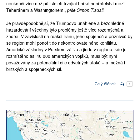
neukončí více než půl století trvající hořké nepřátelství mezi
Teheránem a Washingtonem.,
píše Simon Tisdall.
Je pravděpodobnější, že Trumpovo unáhlené a bezohledné
hazardování všechny tyto problémy ještě více rozdmýchá a
zhorší. V závislosti na reakci Íránu, jeho spojenců a příznivců by
se region mohl ponořit do nekontrolovatelného konfliktu.
Americké základny v Perském zálivu a jinde v regionu, kde je
rozmístěno asi 40 000 amerických vojáků, musí být nyní
považovány za potenciální cíle odvetných útoků – a možná i
britských a spojeneckých sil.
Celý článek
1