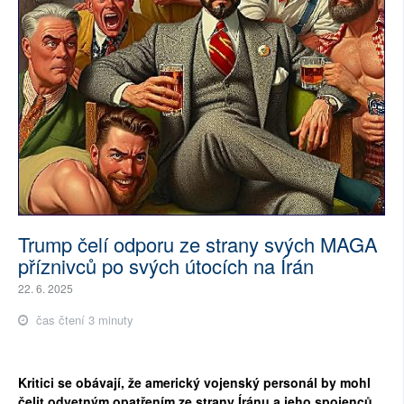
Trump čelí odporu ze strany svých MAGA
příznivců po svých útocích na Írán
22. 6. 2025
čas čtení 3 minuty
Kritici se obávají, že americký vojenský personál by mohl
čelit odvetným opatřením ze strany Íránu a jeho spojenců