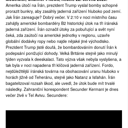
Amerika útočí na Írán, prezident Trump vyslal bomby schopné
SOCIÁLNÍ SÍTĚ
prorazit bunkry, aby zasáhly jaderná zařízení hluboko pod zemí.
Jak Írán zareaguje? Dobrý večer. V 2:10 v noci místního času
RUBRIKY
zahájily americké bombardéry B2 historický útok na tři íránská
jaderná zařízení. Írán označil útoky za pobuřující a svět nyní
PLNÁ VERZE STRÁNEK
čeká, zda zaútočí na americké jednotky v regionu, uzavře
globální dodávky ropy nebo najde nějaké jiné východisko.
Prezident Trump jistě doufá, že bombardováním donutí Írán k
podepsání ponižující dohody. Velká Británie stejně jako minulý
týden vyzvala k deeskalaci. Tato výzva však nebyla vyslyšena, a
tak byla v noci napadena tři klíčová jaderná zařízení. Fordo,
nejdůležitější íránská továrna na obohacování uranu hluboko v
horách jižně od Teheránu, stejně jako Natanz a Isfahán. Írán
bagatelizoval rozsah škod, ale uvedl, že útok bude mít trvalé
následky. Zahraniční korespondent Secunder Kermani je dnes
večer živě v Tel Avivu. Secundere: