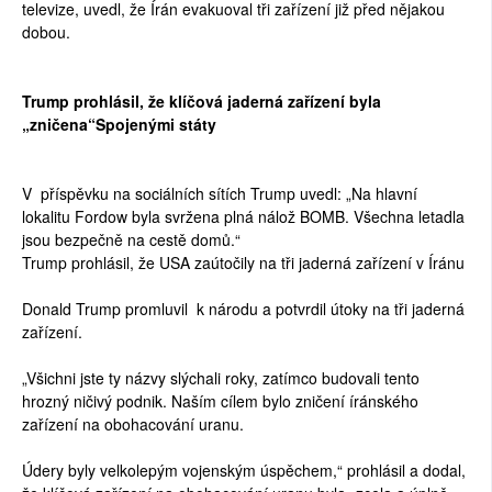
televize, uvedl, že Írán evakuoval tři zařízení již před nějakou
dobou.
Trump prohlásil, že klíčová jaderná zařízení byla
„zničena“Spojenými státy
V příspěvku na sociálních sítích Trump uvedl: „Na hlavní
lokalitu Fordow byla svržena plná nálož BOMB. Všechna letadla
jsou bezpečně na cestě domů.“
Trump prohlásil, že USA zaútočily na tři jaderná zařízení v Íránu
Donald Trump promluvil k národu a potvrdil útoky na tři jaderná
zařízení.
„Všichni jste ty názvy slýchali roky, zatímco budovali tento
hrozný ničivý podnik. Naším cílem bylo zničení íránského
zařízení na obohacování uranu.
Údery byly velkolepým vojenským úspěchem,“ prohlásil a dodal,