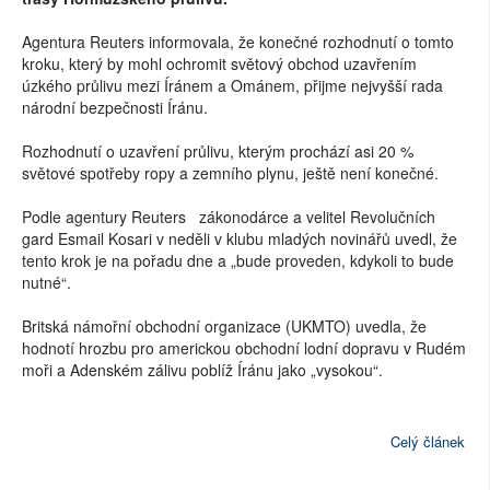
Agentura Reuters informovala, že konečné rozhodnutí o tomto
kroku, který by mohl ochromit světový obchod uzavřením
úzkého průlivu mezi Íránem a Ománem, přijme nejvyšší rada
národní bezpečnosti Íránu.
Rozhodnutí o uzavření průlivu, kterým prochází asi 20 %
světové spotřeby ropy a zemního plynu, ještě není konečné.
Podle agentury Reuters zákonodárce a velitel Revolučních
gard Esmail Kosari v neděli v klubu mladých novinářů uvedl, že
tento krok je na pořadu dne a „bude proveden, kdykoli to bude
nutné“.
Britská námořní obchodní organizace (UKMTO) uvedla, že
hodnotí hrozbu pro americkou obchodní lodní dopravu v Rudém
moři a Adenském zálivu poblíž Íránu jako „vysokou“.
Celý článek