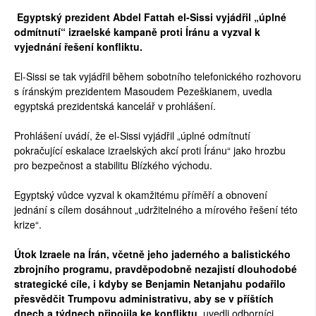
Egyptský prezident Abdel Fattah el-Sissi vyjádřil „úplné
odmítnutí“ izraelské kampaně proti Íránu a vyzval k
vyjednání řešení konfliktu.
El-Sissi se tak vyjádřil během sobotního telefonického rozhovoru
s íránským prezidentem Masoudem Pezeškianem, uvedla
egyptská prezidentská kancelář v prohlášení.
Prohlášení uvádí, že el-Sissi vyjádřil „úplné odmítnutí
pokračující eskalace izraelských akcí proti Íránu“ jako hrozbu
pro bezpečnost a stabilitu Blízkého východu.
Egyptský vůdce vyzval k okamžitému příměří a obnovení
jednání s cílem dosáhnout „udržitelného a mírového řešení této
krize“.
Útok Izraele na Írán, včetně jeho jaderného a balistického
zbrojního programu, pravděpodobně nezajistí dlouhodobé
strategické cíle, i kdyby se Benjamin Netanjahu podařilo
přesvědčit Trumpovu administrativu, aby se v příštích
dnech a týdnech připojila ke konfliktu
, uvedli odborníci.