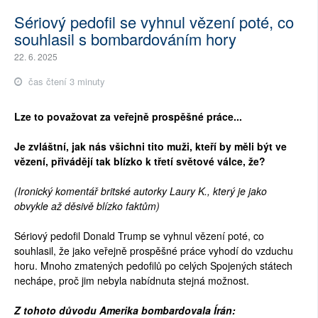
Sériový pedofil se vyhnul vězení poté, co
souhlasil s bombardováním hory
22. 6. 2025
čas čtení 3 minuty
Lze to považovat za veřejně prospěšné práce...
Je zvláštní, jak nás všichni tito muži, kteří by měli být ve
vězení, přivádějí tak blízko k třetí světové válce, že?
(Ironický komentář britské autorky Laury K., který je jako
obvykle až děsivě blízko faktům)
Sériový pedofil Donald Trump se vyhnul vězení poté, co
souhlasil, že jako veřejně prospěšné práce vyhodí do vzduchu
horu. Mnoho zmatených pedofilů po celých Spojených státech
nechápe, proč jim nebyla nabídnuta stejná možnost.
Z tohoto důvodu Amerika bombardovala Írán: