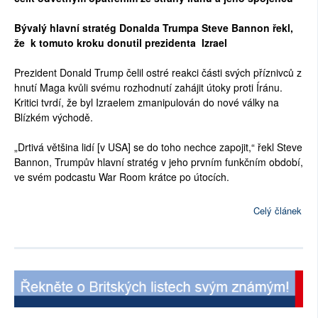
Bývalý hlavní stratég Donalda Trumpa Steve Bannon řekl,
že
k tomuto kroku
donutil prezidenta
Izrael
Prezident Donald Trump čelil ostré reakci části svých příznivců z
hnutí Maga kvůli svému rozhodnutí zahájit útoky proti Íránu.
Kritici tvrdí, že byl Izraelem zmanipulován do nové války na
Blízkém východě.
„Drtivá většina lidí [v USA] se do toho nechce zapojit,“ řekl Steve
Bannon, Trumpův hlavní stratég v jeho prvním funkčním období,
ve svém podcastu War Room krátce po útocích.
Celý článek