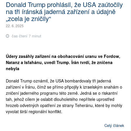
Donald Trump prohlásil, že USA zaútočily
na tři íránská jaderná zařízení a údajně
„zcela je zničily“
22. 6. 2025
čas čtení 7 minut
Údery zasáhly zařízení na obohacování uranu ve Fordow,
Natanz a Isfahánu, uvedl Trump. Írán tvrdí, že zničena
nebyla
Donald Trump oznámil, že USA bombardovaly tři jaderná
zařízení v Íránu, čímž se přímo připojily k izraelským snahám o
zničení jaderného programu této země. Jedná se o riskantní
tah, jehož cílem je oslabit dlouholetého nepřítele uprostřed
hrozeb odvetných opatření ze strany Teheránu, které by mohly
vyvolat širší regionální konflikt.
Celý článek