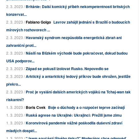
2. 3. 2023 /
Británie: Další komický příběh nekompetentnosti britských
konzervat...
2. 3. 2023 /
Fabiano Golgo
Lavrov zahájil jednání s Brazílií o budoucích
mírových rozhovorech ...
2. 3. 2023 /
Havanský syndrom nezpůsobila energetická zbraň ani
zahraniční proti...
2. 3. 2023 /
Násilí na Blízkém východě bude pokračovat, dokud budou
USA podporov...
2. 3. 2023 /
Západ se pokusil izolovat Rusko. Nepovedlo se
2. 3. 2023 /
Arktický a antarktický ledový příkrov bude ohrožen, jestliže
překro...
2. 3. 2023 /
Proč je vyslání dalších amerických vojáků na Tchaj-wan tak
riskantní?
1. 3. 2023 /
Boris Cvek
Boje o důchody a o rozpočet teprve začínají
1. 3. 2023 /
Ruská agrese na Ukrajině: Ukrajinci: Přežili jsme zimu
1. 3. 2023 /
Koronvirová pandemie vážně poškodila duševní zdraví
mladých dospěl...
1. 3. 2023 /
"Jsem součástí lživého tisku?" Moderátor chce odpověď