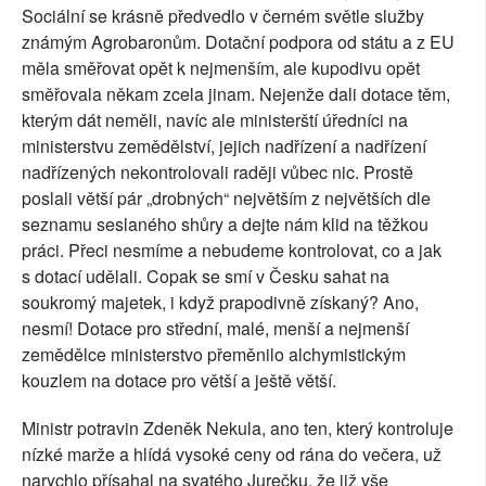
Sociální se krásně předvedlo v černém světle služby
známým Agrobaronům. Dotační podpora od státu a z EU
měla směřovat opět k nejmenším, ale kupodivu opět
směřovala někam zcela jinam. Nejenže dali dotace těm,
kterým dát neměli, navíc ale ministerští úředníci na
ministerstvu zemědělství, jejich nadřízení a nadřízení
nadřízených nekontrolovali raději vůbec nic. Prostě
poslali větší pár „drobných“ největším z největších dle
seznamu seslaného shůry a dejte nám klid na těžkou
práci. Přeci nesmíme a nebudeme kontrolovat, co a jak
s dotací udělali. Copak se smí v Česku sahat na
soukromý majetek, i když prapodivně získaný? Ano,
nesmí! Dotace pro střední, malé, menší a nejmenší
zemědělce ministerstvo přeměnilo alchymistickým
kouzlem na dotace pro větší a ještě větší.
Ministr potravin Zdeněk Nekula, ano ten, který kontroluje
nízké marže a hlídá vysoké ceny od rána do večera, už
narychlo přísahal na svatého Jurečku, že již vše