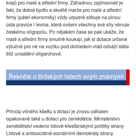
krajů pro malé a střední firmy. Záhadnou zajímavostí je
SOCIÁLNÍ SÍTĚ
fakt, že dobré bydlo a skvělé marže pro malé a střední
firmy (páteř ekonomiky) vždy urputně slibuje na plnou
RUBRIKY
ústa pravice i levice, která ovšem všechny své síly věnuje
českému oligopolu. Po nějakém čase se pak ukáže, že
PLNÁ VERZE STRÁNEK
malé a střední firmy smutně koukají, jak si dotace určené
výlučně pro ně na vozíku pod dohledem vlád odváží stále
titíž umaštění oligarchové.
Princip vilného kšeftu s dotací je znovu odhalen
opakovaně také u dotací pro zemědělce. Ministerstvo
zemědělství vedeno lidově-křesťanskými politiky strany
Lidové a antisociálně-sociálními demokraty strany