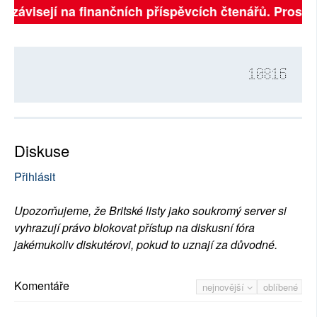
ě závisejí na finančních příspěvcích čtenářů. Prosíme,
10816
Diskuse
Přihlásit
Upozorňujeme, že Britské listy jako soukromý server si
vyhrazují právo blokovat přístup na diskusní fóra
jakémukoliv diskutérovi, pokud to uznají za důvodné.
Komentáře
nejnovější
oblíbené