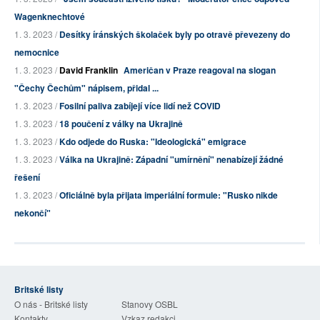
Wagenknechtové
1. 3. 2023 /
Desítky íránských školaček byly po otravě převezeny do
nemocnice
1. 3. 2023 /
David Franklin
Američan v Praze reagoval na slogan
"Čechy Čechům" nápisem, přidal ...
1. 3. 2023 /
Fosilní paliva zabíjejí více lidí než COVID
1. 3. 2023 /
18 poučení z války na Ukrajině
1. 3. 2023 /
Kdo odjede do Ruska: "Ideologická" emigrace
1. 3. 2023 /
Válka na Ukrajině: Západní "umírnění" nenabízejí žádné
řešení
1. 3. 2023 /
Oficiálně byla přijata imperiální formule: "Rusko nikde
nekončí"
Britské listy
O nás - Britské listy
Stanovy OSBL
Kontakty
Vzkaz redakci