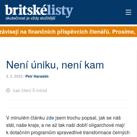
závisejí na finančních příspěvcích čtenářů. Prosíme, p
PŘIHLÁSIT
AKTUÁLNÍ VYDÁNÍ
ARCHIV
Není úniku, není kam
ROZHOVORY
3. 3. 2023 /
Petr Haraším
TÉMATA
čas čtení 5 minut
NEJČTENĚJŠÍ ZA 7 DNÍ
AUTOŘI
V minulém článku
zde
jsem trochu popsal, jak se náš
stát, naše kraje, a ne až tak naši dobří oligarchové mají
PŘÍSPĚVKY NA PROVOZ
k dotačním programům spravedlivé transformace černých