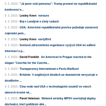
5. 3. 2023 /
"Já jsem vaší pomstou": Trump pronesl na republikánské
konferenci s...
5. 3. 2023 /
Lesley Keen
noraura
4. 3. 2023 /
Boj v Londýně o čistý vzduch
4. 3. 2023 /
USA: Americká republikánská pravice požaduje zastavení
vojenské pom...
4. 3. 2023 /
Lesley Keen
earlyBird
4. 3. 2023 /
Světová zdravotnická organizace vyzývá USA ke sdílení
informací o p...
3. 3. 2023 /
David Franklin
An American in Prague reacted to the
slogan "Czechia for the Czechs...
3. 3. 2023 /
Transparency International o Pavlu Blažkovi
3. 3. 2023 /
Británie: V anglických školách se dostatečně nevyučuje o
škodlivém ...
3. 3. 2023 /
Čína vede nad USA v technologické soutěži ve všech
oborech kromě ně...
3. 3. 2023 /
Pavel Veleman
Webové stránky MPSV uveřejňují dopisy
důchodců, kteří politikům děk...