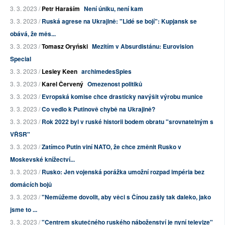
3. 3. 2023 /
Petr Haraším
Není úniku, není kam
3. 3. 2023 /
Ruská agrese na Ukrajině: "Lidé se bojí": Kupjansk se
obává, že měs...
3. 3. 2023 /
Tomasz Oryński
Mezitím v Absurdistánu: Eurovision
Special
3. 3. 2023 /
Lesley Keen
archimedesSpies
3. 3. 2023 /
Karel Červený
Omezenost politiků
3. 3. 2023 /
Evropská komise chce drasticky navýšit výrobu munice
3. 3. 2023 /
Co vedlo k Putinově chybě na Ukrajině?
3. 3. 2023 /
Rok 2022 byl v ruské historii bodem obratu "srovnatelným s
VŘSR"
3. 3. 2023 /
Zatímco Putin viní NATO, že chce změnit Rusko v
Moskevské knížectví...
3. 3. 2023 /
Rusko: Jen vojenská porážka umožní rozpad impéria bez
domácích bojů
3. 3. 2023 /
"Nemůžeme dovolit, aby věci s Čínou zašly tak daleko, jako
jsme to ...
3. 3. 2023 /
"Centrem skutečného ruského náboženství je nyní televize"