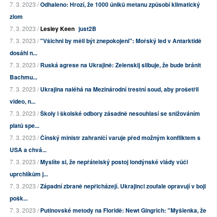
7. 3. 2023 /
Odhaleno: Hrozí, že 1000 úniků metanu způsobí klimatický
zlom
7. 3. 2023 /
Lesley Keen
just2B
7. 3. 2023 /
"Všichni by měli být znepokojeni": Mořský led v Antarktidě
dosáhl n...
7. 3. 2023 /
Ruská agrese na Ukrajině: Zelenskij slibuje, že bude bránit
Bachmu...
7. 3. 2023 /
Ukrajina naléhá na Mezinárodní trestní soud, aby prošetřil
video, n...
7. 3. 2023 /
Školy i školské odbory zásadně nesouhlasí se snižováním
platů spe...
7. 3. 2023 /
Čínský ministr zahraničí varuje před možným konfliktem s
USA a chvá...
7. 3. 2023 /
Myslíte si, že nepřátelský postoj londýnské vlády vůči
uprchlíkům j...
7. 3. 2023 /
Západní zbraně nepřicházejí. Ukrajinci zoufale opravují v boji
pošk...
7. 3. 2023 /
Putinovské metody na Floridě: Newt Gingrich: "Myšlenka, že