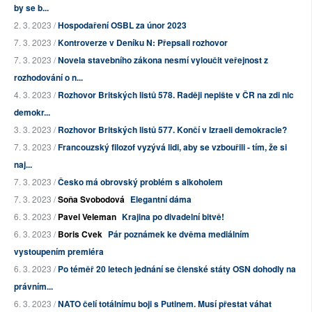
by se b...
2. 3. 2023 /
Hospodaření OSBL za únor 2023
7. 3. 2023 /
Kontroverze v Deníku N: Přepsali rozhovor
7. 3. 2023 /
Novela stavebního zákona nesmí vyloučit veřejnost z
rozhodování o n...
4. 3. 2023 /
Rozhovor Britských listů 578. Raději nepište v ČR na zdi nic
demokr...
3. 3. 2023 /
Rozhovor Britských listů 577. Končí v Izraeli demokracie?
7. 3. 2023 /
Francouzský filozof vyzývá lidi, aby se vzbouřili - tím, že si
naj...
7. 3. 2023 /
Česko má obrovský problém s alkoholem
7. 3. 2023 /
Soňa Svobodová
Elegantní dáma
6. 3. 2023 /
Pavel Veleman
Krajina po divadelní bitvě!
6. 3. 2023 /
Boris Cvek
Pár poznámek ke dvěma mediálním
vystoupením premiéra
6. 3. 2023 /
Po téměř 20 letech jednání se členské státy OSN dohodly na
právním...
6. 3. 2023 /
NATO čelí totálnímu boji s Putinem. Musí přestat váhat