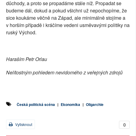
důchody, a proto se propadáme stále níž. Propadat se
budeme dál, dokud a pokud všichni už nepochopíme, že
sice koukáme věčně na Západ, ale minimálně stojíme a
v horším případě i kráčíme vedeni usměvavými politiky na
ruský Východ.
Haraším Petr Orlau
Nelítostným pohledem nevidomého z veřejných zdrojů
Česká politická scéna
|
Ekonomika
|
Oligarchie
0
Vytisknout