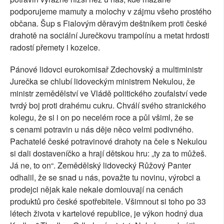
podporujeme mamuty a molochy v zájmu všeho prostého
občana. Šup s Fialovým děravým deštníkem proti české
drahotě na sociální Jurečkovu trampolínu a metat hrdosti
radostí přemety i kozelce.
Pánové lidovci eurokomisař Zdechovský a multiministr
Jurečka se chlubí lidoveckým ministrem Nekulou, že
ministr zemědělství ve Vládě politického zoufalství vede
tvrdý boj proti drahému cukru. Chválí svého stranického
kolegu, že si i on po necelém roce a půl všiml, že se
s cenami potravin u nás děje něco velmi podivného.
Pachatelé české potravinové drahoty na čele s Nekulou
si dali dostaveníčko a hrají dětskou hru: „ty za to můžeš.
Já ne, to on“. Zemědělský lidovecký Růžový Panter
odhalil, že se snad u nás, považte tu novinu, výrobci a
prodejci nějak kale nekale domlouvají na cenách
produktů pro české spotřebitele. Všimnout si toho po 33
létech života v kartelové republice, je výkon hodný dua