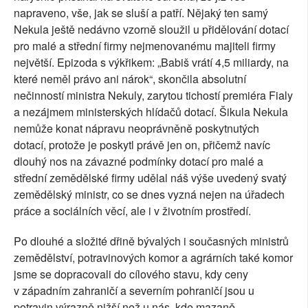
napraveno, vše, jak se sluší a patří. Nějaký ten samý
Nekula ještě nedávno vzorně sloužil u přidělování dotací
pro malé a střední firmy nejmenovanému majiteli firmy
největší. Epizoda s výkřikem: „Babiš vrátí 4,5 miliardy, na
které neměl právo ani nárok“, skončila absolutní
nečinností ministra Nekuly, zarytou tichostí premiéra Fialy
a nezájmem ministerských hlídačů dotací. Šikula Nekula
nemůže konat nápravu neoprávněně poskytnutých
dotací, protože je poskytl právě jen on, přičemž navíc
dlouhý nos na závazné podmínky dotací pro malé a
střední zemědělské firmy udělal náš výše uvedený svatý
zemědělský ministr, co se dnes vyzná nejen na úřadech
práce a sociálních věcí, ale i v životním prostředí.
Po dlouhé a složité dřině bývalých i současných ministrů
zemědělství, potravinových komor a agrárních také komor
jsme se dopracovali do cílového stavu, kdy ceny
v západním zahraničí a severním pohraničí jsou u
potravin výrazně nižší než u nás, kde mazaně