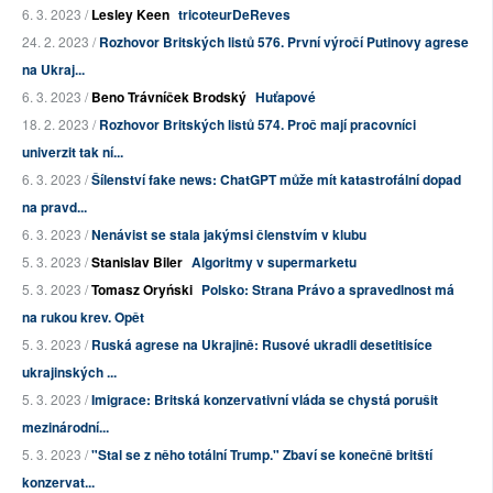
6. 3. 2023 /
Lesley Keen
tricoteurDeReves
24. 2. 2023 /
Rozhovor Britských listů 576. První výročí Putinovy agrese
na Ukraj...
6. 3. 2023 /
Beno Trávníček Brodský
Huťapové
18. 2. 2023 /
Rozhovor Britských listů 574. Proč mají pracovníci
univerzit tak ní...
6. 3. 2023 /
Šílenství fake news: ChatGPT může mít katastrofální dopad
na pravd...
6. 3. 2023 /
Nenávist se stala jakýmsi členstvím v klubu
5. 3. 2023 /
Stanislav Biler
Algoritmy v supermarketu
5. 3. 2023 /
Tomasz Oryński
Polsko: Strana Právo a spravedlnost má
na rukou krev. Opět
5. 3. 2023 /
Ruská agrese na Ukrajině: Rusové ukradli desetitisíce
ukrajinských ...
5. 3. 2023 /
Imigrace: Britská konzervativní vláda se chystá porušit
mezinárodní...
5. 3. 2023 /
"Stal se z něho totální Trump." Zbaví se konečně britští
konzervat...