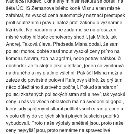
Kadlec&Tkadlec. Odhalený ministr Nekula se obrátil na
šéfa ÚOHS Zemanova bílého koně Mlsnu a ten mlsně
zařehtal, že vysoká cena automaticky neznačí přestupek
proti soutěžnímu právu, natož proti zákonu o významné
tržní síle. Ne nadarmo a ne zadarmo se na prosazení
mlsné volby hlídače cenotvorby shodli, jak Miloš, tak
Andrej. Taková úleva. Předseda Mlsna dodal, že sami
politici mohou dobře zasáhnout vysoké ceny přímo na
komoru. Nevím, zda na agrární, nebo potravinářskou či
obchodní. Je to stejné jako u inflace, jeden se vymlouvá
na druhého a my platíme všichni. Pak šéf Mlsna možná
zaleze do pověstné putovní Rafajovy skříně, že prý tam
něco důležitého šustivého počítají. Pokud standardní
politici zkažených politických stran stále neví, tak vysoké
ceny u nás ve všech oblastech má na svědomí oligopol,
který tady spojenými silami politici všech stran pracně a
v potu dřiny do velkých skříní plných šustících papírků
vybudovali. Proto naše výplaty směšné jsou, proto naše
ceny nejvyšší jsou, proto nemáme na spravedlivé