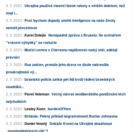
3. 3. 2023 /
Ukrajina používá vlastní řízené rakety s větším doletem, než
mají r...
3. 3. 2023 /
Proč bychom dopady umělé inteligence na naše životy
neměli přeceňovat
3. 3. 2023 /
Karel Dolejší
Nenápadná zpráva z Bruselu: Se scénářem
"vrácení výhybky" se rozlučte
2. 3. 2023 /
Mučicí centra v Chersonu naplánoval ruský stát, sdělují
právníci
2. 3. 2023 /
Rus zatčen, protože jeho dcera ve škole nakreslila
proukrajinské vý...
2. 3. 2023 /
Izraelská policie zatkla pět lidí kvůli řádění izraelských
osadníků...
2. 3. 2023 /
Pavel Veleman
Věčný návrat neoliberálního ponižování těch
nejchudších
2. 3. 2023 /
Lesley Keen
burdenOfYore
2. 3. 2023 /
Británie: Pěkný příklad negramotnosti Borise Johnsona
2. 3. 2023 /
Daniel Veselý
Dokáže Kreml na Ukrajině dosáhnout
„maximalistických cílů“?