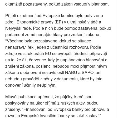
okamžitě pozastaveny, pokud zákon vstoupí v platnost".
Přijetí oznámení od Evropské komise bylo potvrzeno
zdroji Ekonomické pravdy (EP) v ukrajinské vládě a
Nejvyšší radě. Podle nich bude pomoc zastavena, pokud
parlament země nenajde hlasy pro zrušení zákona.
"Všechno bylo pozastaveno, dokud se situace
nenapraví," řekl jeden z účastníků rozhovoru. Podle
zdroje ve strukturách EU se evropští úředníci připravují
na to, že 31. července, kdy je naplánováno hlasování o
zrušení zákona, poslanci nebudou moci přijmout návrh
zákona o obnovení nezávislosti NABU a SAPO, ani
nebudou provádět změny v dokumentu, které by toto
obnovení učinily neúplným.
Mluvčí publikace upřesnil, že půjčky, které jsou
poskytovány na úkor příjmů z ruských aktiv, budou
zrušeny. "Financování od Evropské banky pro obnovu a
rozvoj a Evropské investiční banky se také zastaví,"