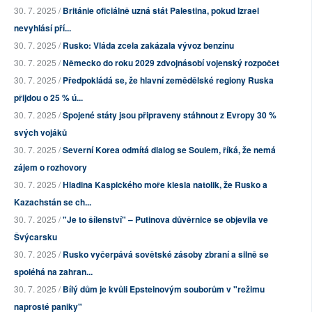
30. 7. 2025 /
Británie oficiálně uzná stát Palestina, pokud Izrael
nevyhlásí pří...
30. 7. 2025 /
Rusko: Vláda zcela zakázala vývoz benzínu
30. 7. 2025 /
Německo do roku 2029 zdvojnásobí vojenský rozpočet
30. 7. 2025 /
Předpokládá se, že hlavní zemědělské regiony Ruska
přijdou o 25 % ú...
30. 7. 2025 /
Spojené státy jsou připraveny stáhnout z Evropy 30 %
svých vojáků
30. 7. 2025 /
Severní Korea odmítá dialog se Soulem, říká, že nemá
zájem o rozhovory
30. 7. 2025 /
Hladina Kaspického moře klesla natolik, že Rusko a
Kazachstán se ch...
30. 7. 2025 /
"Je to šílenství" – Putinova důvěrnice se objevila ve
Švýcarsku
30. 7. 2025 /
Rusko vyčerpává sovětské zásoby zbraní a silně se
spoléhá na zahran...
30. 7. 2025 /
Bílý dům je kvůli Epsteinovým souborům v "režimu
naprosté paniky"