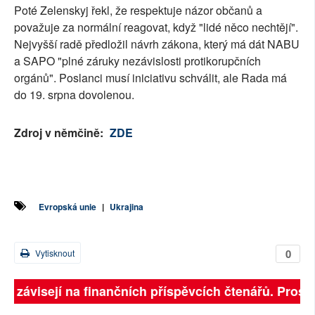
Poté Zelenskyj řekl, že respektuje názor občanů a
považuje za normální reagovat, když "lidé něco nechtějí".
Nejvyšší radě předložil návrh zákona, který má dát NABU
a SAPO "plné záruky nezávislosti protikorupčních
orgánů". Poslanci musí iniciativu schválit, ale Rada má
do 19. srpna dovolenou.
Zdroj v němčině:
ZDE
Evropská unie
|
Ukrajina
0
Vytisknout
ně závisejí na finančních příspěvcích čtenářů. Prosíme