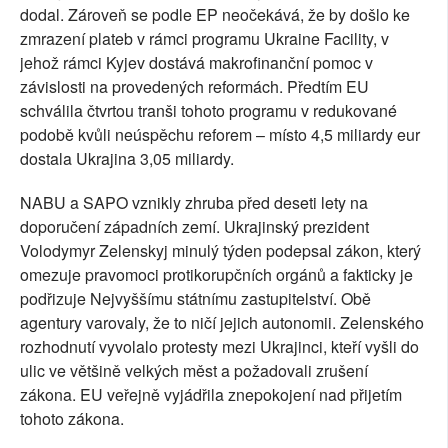
dodal. Zároveň se podle EP neočekává, že by došlo ke
zmrazení plateb v rámci programu Ukraine Facility, v
jehož rámci Kyjev dostává makrofinanční pomoc v
závislosti na provedených reformách. Předtím EU
schválila čtvrtou tranši tohoto programu v redukované
podobě kvůli neúspěchu reforem – místo 4,5 miliardy eur
dostala Ukrajina 3,05 miliardy.
NABU a SAPO vznikly zhruba před deseti lety na
doporučení západních zemí. Ukrajinský prezident
Volodymyr Zelenskyj minulý týden podepsal zákon, který
omezuje pravomoci protikorupčních orgánů a fakticky je
podřizuje Nejvyššímu státnímu zastupitelství. Obě
agentury varovaly, že to ničí jejich autonomii. Zelenského
rozhodnutí vyvolalo protesty mezi Ukrajinci, kteří vyšli do
ulic ve většině velkých měst a požadovali zrušení
zákona. EU veřejně vyjádřila znepokojení nad přijetím
tohoto zákona.