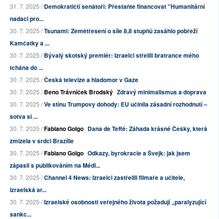
31. 7. 2025 /
Demokratičtí senátoři: Přestaňte financovat "Humanitární
nadaci pro...
30. 7. 2025 /
Tsunami: Zemětřesení o síle 8,8 stupňů zasáhlo pobřeží
Kamčatky a ...
30. 7. 2025 /
Bývalý skotský premiér: Izraelci střelili bratrance mého
tchána do ...
30. 7. 2025 /
Česká televize a hladomor v Gaze
30. 7. 2025 /
Beno Trávníček Brodský
Zdravý minimalismus a doprava
30. 7. 2025 /
Ve stínu Trumpovy dohody: EU učinila zásadní rozhodnutí –
sotva si ...
30. 7. 2025 /
Fabiano Golgo
Dana de Teffé: Záhada krásné Češky, která
zmizela v srdci Brazílie
30. 7. 2025 /
Fabiano Golgo
Odkazy, byrokracie a Švejk: jak jsem
zápasil s publikováním na Médi...
30. 7. 2025 /
Channel 4 News: Izraelci zastřelili filmaře a učitele,
izraelská ar...
30. 7. 2025 /
Izraelské osobnosti veřejného života požadují „paralyzující
sankc...