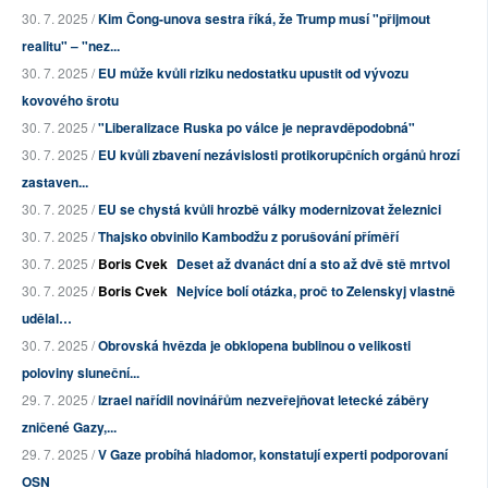
30. 7. 2025 /
Kim Čong-unova sestra říká, že Trump musí "přijmout
realitu" – "nez...
30. 7. 2025 /
EU může kvůli riziku nedostatku upustit od vývozu
kovového šrotu
30. 7. 2025 /
"Liberalizace Ruska po válce je nepravděpodobná"
30. 7. 2025 /
EU kvůli zbavení nezávislosti protikorupčních orgánů hrozí
zastaven...
30. 7. 2025 /
EU se chystá kvůli hrozbě války modernizovat železnici
30. 7. 2025 /
Thajsko obvinilo Kambodžu z porušování příměří
30. 7. 2025 /
Boris Cvek
Deset až dvanáct dní a sto až dvě stě mrtvol
30. 7. 2025 /
Boris Cvek
Nejvíce bolí otázka, proč to Zelenskyj vlastně
udělal…
30. 7. 2025 /
Obrovská hvězda je obklopena bublinou o velikosti
poloviny sluneční...
29. 7. 2025 /
Izrael nařídil novinářům nezveřejňovat letecké záběry
zničené Gazy,...
29. 7. 2025 /
V Gaze probíhá hladomor, konstatují experti podporovaní
OSN