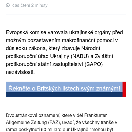
čas čtení 2 minuty
SOCIÁLNÍ SÍTĚ
RUBRIKY
Evropská komise varovala ukrajinské orgány před
PLNÁ VERZE STRÁNEK
možným pozastavením makrofinanční pomoci v
důsledku zákona, který zbavuje Národní
protikorupční úřad Ukrajiny (NABU) a Zvláštní
protikorupční státní zastupitelství (SAPO)
nezávislosti.
Dvoustránkové oznámení, které viděl Frankfurter
Allgemeine Zeitung (FAZ), uvádí, že všechny tranše v
rámci poskytnutí 50 miliard eur Ukrajině "mohou být