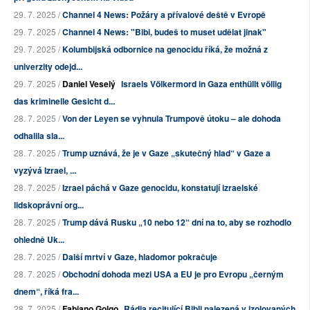
29. 7. 2025 /
Channel 4 News: Požáry a přívalové deště v Evropě
29. 7. 2025 /
Channel 4 News: "Bibi, budeš to muset udělat jinak"
29. 7. 2025 /
Kolumbijská odbornice na genocidu říká, že možná z
univerzity odejd...
29. 7. 2025 /
Daniel Veselý
Israels Völkermord in Gaza enthüllt völlig
das kriminelle Gesicht d...
28. 7. 2025 /
Von der Leyen se vyhnula Trumpově útoku – ale dohoda
odhalila sla...
28. 7. 2025 /
Trump uznává, že je v Gaze „skutečný hlad“ v Gaze a
vyzývá Izrael, ...
28. 7. 2025 /
Izrael páchá v Gaze genocidu, konstatují izraelské
lidskoprávní org...
28. 7. 2025 /
Trump dává Rusku „10 nebo 12“ dní na to, aby se rozhodlo
ohledně Uk...
28. 7. 2025 /
Další mrtví v Gaze, hladomor pokračuje
28. 7. 2025 /
Obchodní dohoda mezi USA a EU je pro Evropu „černým
dnem“, říká fra...
28. 7. 2025 /
Fabiano Golgo
Rádia recitující Bibli nalezená v izolovaných