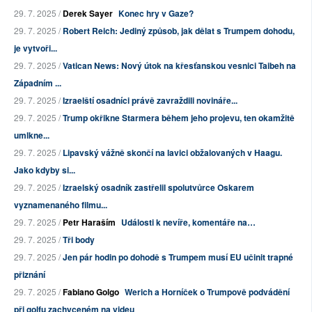
29. 7. 2025 /
Derek Sayer
Konec hry v Gaze?
29. 7. 2025 /
Robert Reich: Jediný způsob, jak dělat s Trumpem dohodu,
je vytvoři...
29. 7. 2025 /
Vatican News: Nový útok na křesťanskou vesnici Taibeh na
Západním ...
29. 7. 2025 /
Izraelští osadníci právě zavraždili novináře...
29. 7. 2025 /
Trump okřikne Starmera během jeho projevu, ten okamžitě
umlkne...
29. 7. 2025 /
Lipavský vážně skončí na lavici obžalovaných v Haagu.
Jako kdyby si...
29. 7. 2025 /
Izraelský osadník zastřelil spolutvůrce Oskarem
vyznamenaného filmu...
29. 7. 2025 /
Petr Haraším
Události k nevíře, komentáře na…
29. 7. 2025 /
Tři body
29. 7. 2025 /
Jen pár hodin po dohodě s Trumpem musí EU učinit trapné
přiznání
29. 7. 2025 /
Fabiano Golgo
Werich a Horníček o Trumpově podvádění
při golfu zachyceném na videu