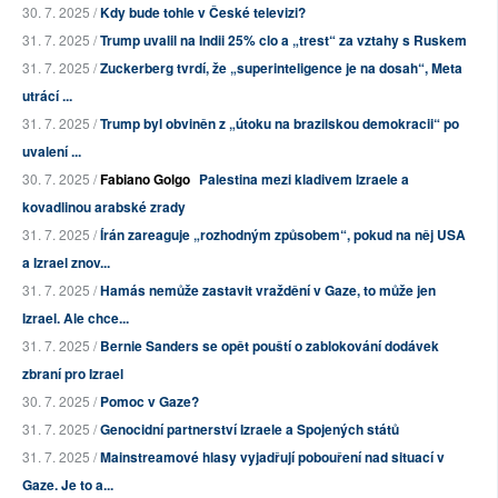
30. 7. 2025 /
Kdy bude tohle v České televizi?
31. 7. 2025 /
Trump uvalil na Indii 25% clo a „trest“ za vztahy s Ruskem
31. 7. 2025 /
Zuckerberg tvrdí, že „superinteligence je na dosah“, Meta
utrácí ...
31. 7. 2025 /
Trump byl obviněn z „útoku na brazilskou demokracii“ po
uvalení ...
30. 7. 2025 /
Fabiano Golgo
Palestina mezi kladivem Izraele a
kovadlinou arabské zrady
31. 7. 2025 /
Írán zareaguje „rozhodným způsobem“, pokud na něj USA
a Izrael znov...
31. 7. 2025 /
Hamás nemůže zastavit vraždění v Gaze, to může jen
Izrael. Ale chce...
31. 7. 2025 /
Bernie Sanders se opět pouští o zablokování dodávek
zbraní pro Izrael
30. 7. 2025 /
Pomoc v Gaze?
31. 7. 2025 /
Genocidní partnerství Izraele a Spojených států
31. 7. 2025 /
Mainstreamové hlasy vyjadřují pobouření nad situací v
Gaze. Je to a...