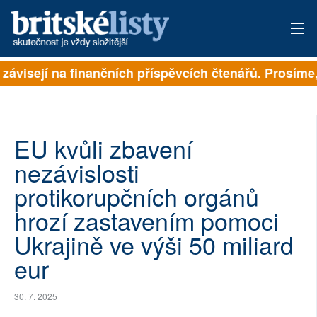
 závisejí na finančních příspěvcích čtenářů. Prosíme, 
PŘIHLÁSIT
AKTUÁLNÍ VYDÁNÍ
ARCHIV
EU kvůli zbavení
nezávislosti
ROZHOVORY
protikorupčních orgánů
TÉMATA
hrozí zastavením pomoci
Ukrajině ve výši 50 miliard
NEJČTENĚJŠÍ ZA 7 DNÍ
eur
AUTOŘI
30. 7. 2025
PŘÍSPĚVKY NA PROVOZ