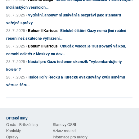
indiánských vesnicích...
28. 7. 2025 /
Vydírání, anonymní udávání a bezpráví jako standard
veřejné správy
28. 7. 2025 /
Bohumil Kartous
Etnické čištění Gazy nemá jiné reálné
řešení než skutečné vyhlazení...
28. 7. 2025 /
Bohumil Kartous
Chudák Voloďa je frustrovaný válkou,
nemohl odletět z Moskvy na dov...
28. 7. 2025 /
Nastal pro Gazu teď onen okamžik "vybombardujte ty
koleje"?
28. 7. 2025 /
Tisíce lidí v Řecku a Turecku evakuovány kvůli silnému
větru a žáru...
Britské listy
O nás - Britské listy
Stanovy OSBL
Kontakty
Vzkaz redakci
Opravy
Informace pro autory