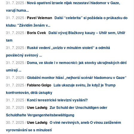
31. 7. 2025 /
Nová opatření Izraele nijak nezastaví hladomor v Gaze,
varují huma...
31. 7. 2025 /
Pavel Veleman
Další “celebrita” si požádala o průkazku do
klubu: "Závidím ženám v...
31. 7. 2025 /
Boris Cvek
Další vývoj Blažkovy kauzy – Uhlíř sem, Uhlíř
tam
31. 7. 2025 /
Ruské vedení „uvízlo v minulém století“ a odmítá
poválečný světový ...
31. 7. 2025 /
Doma, ve škole i v nemocnici: jak stovky ukrajinských dětí
umírají ...
31. 7. 2025 /
Globální monitor hlásí „nejhorší scénář hladomoru v Gaze“
31. 7. 2025 /
Fabiano Golgo
Lula ukazuje světu, že když je Trump
konfrontován, dělá ústupky
31. 7. 2025 /
Končí terestrické televizní vysílání?
30. 7. 2025 /
Uwe Ladwig
Zur Schuld der Unschuldigen oder
Schuldhafte Vergangenheitsbewältigung
30. 7. 2025 /
Uwe Ladwig
O vině nevinných, aneb O vinou zatíženém
vyrovnávání se s minulostí