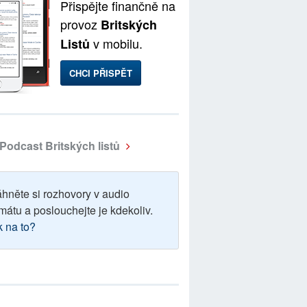
Přispějte finančně na
provoz
Britských
v mobilu.
Listů
CHCI PŘISPĚT
Podcast Britských listů
áhněte si rozhovory v audio
mátu a poslouchejte je kdekoliv.
k na to?