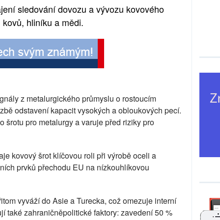
jení sledování dovozu a vývozu kovového
 kovů, hliníku a mědi.
signály z metalurgického průmyslu o rostoucím
ozbě odstavení kapacit vysokých a obloukových pecí.
šrotu pro metalurgy a varuje před riziky pro
 kovový šrot klíčovou roli při výrobě oceli a
vních prvků přechodu EU na nízkouhlíkovou
itom vyváží do Asie a Turecka, což omezuje interní
jí také zahraničněpolitické faktory: zavedení 50 %