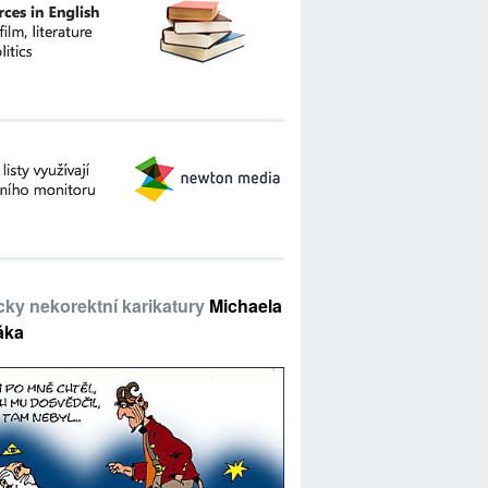
icky nekorektní karikatury
Michaela
áka