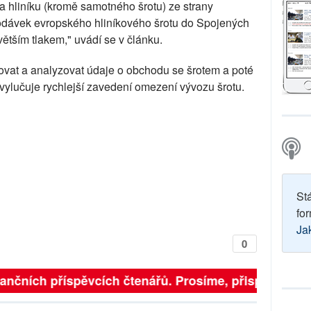
 a hliníku (kromě samotného šrotu) ze strany
odávek evropského hliníkového šrotu do Spojených
 větším tlakem," uvádí se v článku.
vat a analyzovat údaje o obchodu se šrotem a poté
evylučuje rychlejší zavedení omezení vývozu šrotu.
St
for
Ja
0
inančních příspěvcích čtenářů. Prosíme, přispějte. ➥