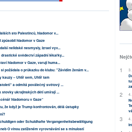
alších sto Palestinců, hladomor v...
l způsobil hladomor v Gaze
alší nelidské nesmysly, Izrael vyv...
drastické svědectví západní lékařky...
Nejčt
staví hladomor v Gaze, varují huma...
” si požádala o průkazku do klubu: "Závidím ženám v...
3.
Dů
y kauzy – Uhlíř sem, Uhlíř tam
tu
toletí“ a odmítá poválečný světový ...
za
 stovky ukrajinských dětí umírají ...
4.
í scénář hladomoru v Gaze“
No
Te
tu, že když je Trump konfrontován, dělá ústupky
vá
ání?
4.
chuldigen oder Schuldhafte Vergangenheitsbewältigung
In
aneb O vinou zatíženém vyrovnávání se s minulostí