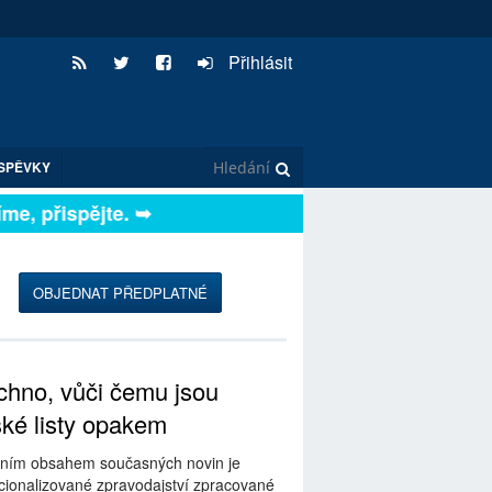
Přihlásit
SPĚVKY
, přispějte. ➥
OBJEDNAT PŘEDPLATNÉ
hno, vůči čemu jsou
ské listy opakem
ním obsahem současných novin je
ionalizované zpravodajství zpracované