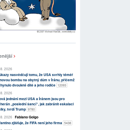
enější
 8. 2026
kazy nasvědčují tomu, že USA svrhly téměř
novou bombu na obytný dům v Íránu, přičemž
hynulo dvouleté dítě a jeho rodiče
12093
 8. 2026
vá jednání mezi USA a Íránem jsou pro
herán „poslední šancí“, jak zabránit eskalaci
lky, tvrdí Trump
9780
 8. 2026
Fabiano Golgo
fantino zjišťuje, že FIFA není jeho firma
5438