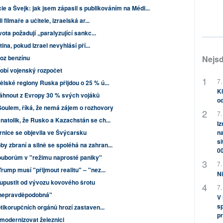
e a Švejk: jak jsem zápasil s publikováním na Médi...
 filmaře a učitele, izraelská ar...
ota požadují „paralyzující sankc...
tina, pokud Izrael nevyhlásí pří...
oz benzínu
Nejsd
obí vojenský rozpočet
7.
lské regiony Ruska přijdou o 25 % ú...
Kl
táhnout z Evropy 30 % svých vojáků
od
Soulem, říká, že nemá zájem o rozhovory
7.
natolik, že Rusko a Kazachstán se ch...
Iz
ěrnice se objevila ve Švýcarsku
na
si
 zbraní a silně se spoléhá na zahran...
0
souborům v "režimu naprosté paniky"
7.
rump musí "přijmout realitu" – "nez...
Ni
 upustit od vývozu kovového šrotu
7.
e nepravděpodobná"
V
sp
otikorupčních orgánů hrozí zastaven...
pr
 modernizovat železnici