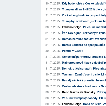
30. 7. 2025 /
Kdy bude tohle v České televizi?
31. 7. 2025 /
Trump uvalil na Indii 25% clo a 
31. 7. 2025 /
Zuckerberg tvrdí, že „superinteli
31. 7. 2025 /
Trump byl obviněn z „útoku na br
30. 7. 2025 /
Fabiano Golgo
Palestina mezi k
31. 7. 2025 /
Írán zareaguje „rozhodným způso
31. 7. 2025 /
Hamás nemůže zastavit vraždění v
31. 7. 2025 /
Bernie Sanders se opět pouští o 
30. 7. 2025 /
Pomoc v Gaze?
31. 7. 2025 /
Genocidní partnerství Izraele a 
31. 7. 2025 /
Mainstreamové hlasy vyjadřují po
31. 7. 2025 /
Demokratičtí senátoři: Přestaňte
30. 7. 2025 /
Tsunami: Zemětřesení o síle 8,8 
30. 7. 2025 /
Bývalý skotský premiér: Izraelci 
30. 7. 2025 /
Česká televize a hladomor v Ga
30. 7. 2025 /
Beno Trávníček Brodský
Zdrav
30. 7. 2025 /
Ve stínu Trumpovy dohody: EU učin
30. 7. 2025 /
Fabiano Golgo
Dana de Teffé: Z