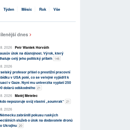
Týden
Měsíc
Rok
Vše
ílenější dnes
 8. 2026
Petr Waniek Horváth
ausův útok na důstojnost. Výrok, který
haluje celý jeho politický příběh
146
 8. 2026
raelský profesor přišel o prestižní pracovní
bídku v USA poté, co se veřejně vyjádřil k
tuaci v Gaze. Nyní mu univerzita vyplatí 250
00 dolarů odškodného
21
 8. 2026
Matěj Metelec
kdo nepozoruje svůj vlastní „soumrak“
21
 8. 2026
 Německu zabránili pokusu ruských
eciálních služeb o útok na dodavatele dronů
o Ukrajinu
20