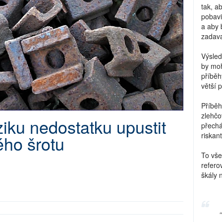
tak, a
pobavi
a aby 
zadava
Výsled
by moh
příběh
větší 
Příběh
zlehčo
ziku nedostatku upustit
přechá
riskant
ého šrotu
To vše
refero
škály 