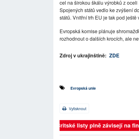
cel na širokou škálu výrobků z oceli
Spojených států vedlo ke zvýšení d
států. Vnitřní trh EU je tak pod ještě
Evropská komise plánuje shromažďo
rozhodnout o dalších krocích, ale n
Zdroj v ukrajinštině:
ZDE
Evropská unie
Vytisknout
Britské listy plně závisejí na f