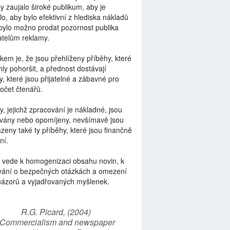
by zaujalo široké publikum, aby je
lo, aby bylo efektivní z hlediska nákladů
bylo možno prodat pozornost publika
telům reklamy.
kem je, že jsou přehlíženy příběhy, které
ly pohoršit, a přednost dostávají
y, které jsou přijatelné a zábavné pro
počet čtenářů.
y, jejichž zpracování je nákladné, jsou
vány nebo opomíjeny, nevšímavě jsou
zeny také ty příběhy, které jsou finančně
ní.
 vede k homogenizaci obsahu novin, k
vání o bezpečných otázkách a omezení
názorů a vyjadřovaných myšlenek.
R.G. Picard, (2004)
“Commercialism and newspaper