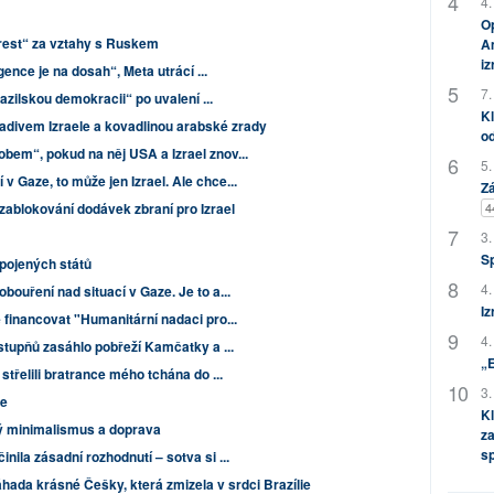
4.
Op
„trest“ za vztahy s Ruskem
Am
i
gence je na dosah“, Meta utrácí ...
7.
azilskou demokracii“ po uvalení ...
Kl
ladivem Izraele a kovadlinou arabské zrady
od
bem“, pokud na něj USA a Izrael znov...
5.
 Gaze, to může jen Izrael. Ale chce...
Zá
zablokování dodávek zbraní pro Izrael
4
3.
S
Spojených států
4.
bouření nad situací v Gaze. Je to a...
Iz
 financovat "Humanitární nadaci pro...
4.
stupňů zasáhlo pobřeží Kamčatky a ...
„
střelili bratrance mého tchána do ...
3.
ze
Kl
ý minimalismus a doprava
za
s
ila zásadní rozhodnutí – sotva si ...
áhada krásné Češky, která zmizela v srdci Brazílie