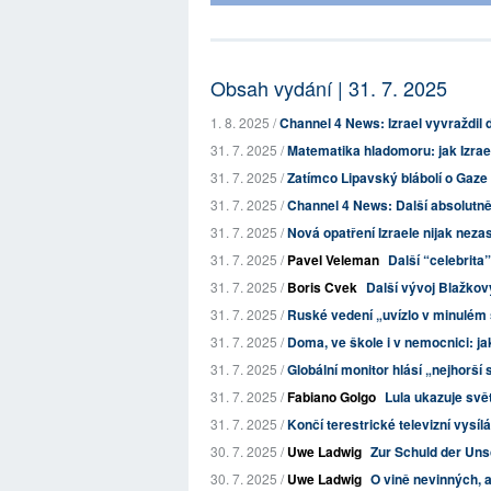
Obsah vydání | 31. 7. 2025
1. 8. 2025 /
Channel 4 News: Izrael vyvraždil d
31. 7. 2025 /
Matematika hladomoru: jak Izrae
31. 7. 2025 /
Zatímco Lipavský blábolí o Gaze d
31. 7. 2025 /
Channel 4 News: Další absolutně 
31. 7. 2025 /
Nová opatření Izraele nijak neza
31. 7. 2025 /
Pavel Veleman
Další “celebrita
31. 7. 2025 /
Boris Cvek
Další vývoj Blažkov
31. 7. 2025 /
Ruské vedení „uvízlo v minulém s
31. 7. 2025 /
Doma, ve škole i v nemocnici: jak
31. 7. 2025 /
Globální monitor hlásí „nejhorš
31. 7. 2025 /
Fabiano Golgo
Lula ukazuje svě
31. 7. 2025 /
Končí terestrické televizní vysíl
30. 7. 2025 /
Uwe Ladwig
Zur Schuld der Uns
30. 7. 2025 /
Uwe Ladwig
O vině nevinných, 