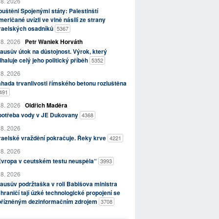
 8. 2026
uštěni Spojenými státy: Palestinští
eričané uvízli ve vlně násilí ze strany
zraelských osadníků
5367
 8. 2026
Petr Waniek Horváth
ausův útok na důstojnost. Výrok, který
haluje celý jeho politický příběh
5352
 8. 2026
hada trvanlivosti římského betonu rozluštěna
491
 8. 2026
Oldřich Maděra
potřeba vody v JE Dukovany
4368
 8. 2026
raelské vraždění pokračuje. Řeky krve
4221
 8. 2026
Evropa v ceutském testu neuspěla“
3993
 8. 2026
ausův podržtaška v roli Babišova ministra
hraničí tají úzké technologické propojení se
přízněným dezinformačním zdrojem
3708