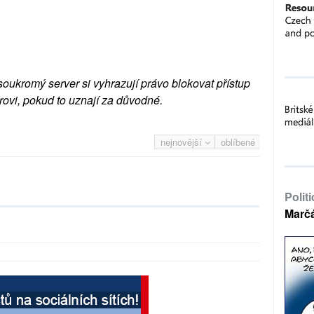
soukromý server si vyhrazují právo blokovat přístup
rovi, pokud to uznají za důvodné.
nejnovější
oblíbené
Polit
Marč