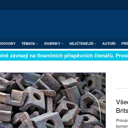
ZHOVORY
TÉMATA
RUBRIKY
NEJČTENĚJŠÍ
AUTOŘI
PŘÍ
ně závisejí na finančních příspěvcích čtenářů. Prosíme
Všec
Brit
Primár
komerc