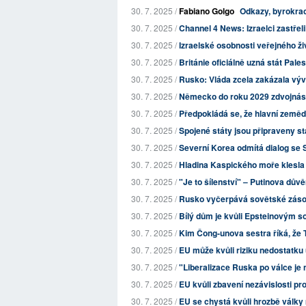
30. 7. 2025 /
Fabiano Golgo
Odkazy, byrokraci
30. 7. 2025 /
Channel 4 News: Izraelci zastřelili
30. 7. 2025 /
Izraelské osobnosti veřejného živ
30. 7. 2025 /
Británie oficiálně uzná stát Pales
30. 7. 2025 /
Rusko: Vláda zcela zakázala výv
30. 7. 2025 /
Německo do roku 2029 zdvojnás
30. 7. 2025 /
Předpokládá se, že hlavní zemědě
30. 7. 2025 /
Spojené státy jsou připraveny s
30. 7. 2025 /
Severní Korea odmítá dialog se 
30. 7. 2025 /
Hladina Kaspického moře klesla 
30. 7. 2025 /
"Je to šílenství" – Putinova dův
30. 7. 2025 /
Rusko vyčerpává sovětské zásoby
30. 7. 2025 /
Bílý dům je kvůli Epsteinovým 
30. 7. 2025 /
Kim Čong-unova sestra říká, že T
30. 7. 2025 /
EU může kvůli riziku nedostatku
30. 7. 2025 /
"Liberalizace Ruska po válce j
30. 7. 2025 /
EU kvůli zbavení nezávislosti pr
30. 7. 2025 /
EU se chystá kvůli hrozbě války