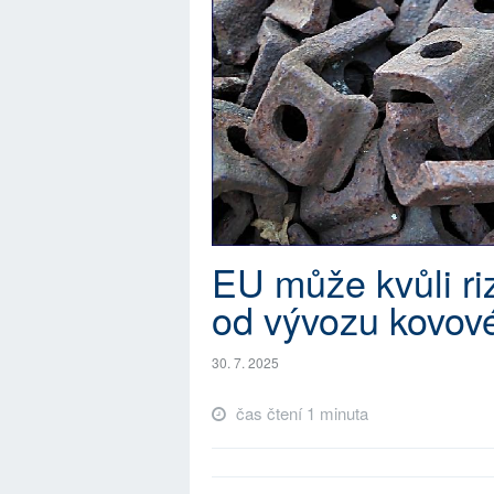
EU může kvůli ri
od vývozu kovov
30. 7. 2025
čas čtení 1 minuta