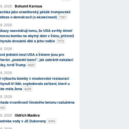
 8. 2026
Bohumil Kartous
acinka jako orwellovský pěšák trumpovské
titeze o demokracii (o skutečnosti)
7397
 8. 2026
kazy nasvědčují tomu, že USA svrhly téměř
novou bombu na obytný dům v Íránu, přičemž
hynulo dvouleté dítě a jeho rodiče
7072
 8. 2026
vá jednání mezi USA a Íránem jsou pro
herán „poslední šancí“, jak zabránit eskalaci
lky, tvrdí Trump
4920
 8. 2026
ři výbuchu bomby v moskevské restauraci
hynuli tři lidé; explodovalo zařízení, které u
ebe měla žena
4229
 8. 2026
hada trvanlivosti římského betonu rozluštěna
144
 8. 2026
Oldřich Maděra
potřeba vody v JE Dukovany
4054
 8. 2026