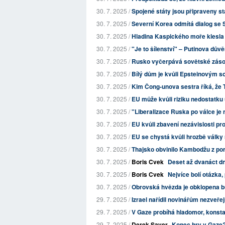
30. 7. 2025 /
Spojené státy jsou připraveny s
30. 7. 2025 /
Severní Korea odmítá dialog se 
30. 7. 2025 /
Hladina Kaspického moře klesla 
30. 7. 2025 /
"Je to šílenství" – Putinova dův
30. 7. 2025 /
Rusko vyčerpává sovětské zásoby
30. 7. 2025 /
Bílý dům je kvůli Epsteinovým 
30. 7. 2025 /
Kim Čong-unova sestra říká, že T
30. 7. 2025 /
EU může kvůli riziku nedostatku
30. 7. 2025 /
"Liberalizace Ruska po válce j
30. 7. 2025 /
EU kvůli zbavení nezávislosti pr
30. 7. 2025 /
EU se chystá kvůli hrozbě války
30. 7. 2025 /
Thajsko obvinilo Kambodžu z por
30. 7. 2025 /
Boris Cvek
Deset až dvanáct dn
30. 7. 2025 /
Boris Cvek
Nejvíce bolí otázka,
30. 7. 2025 /
Obrovská hvězda je obklopena bub
29. 7. 2025 /
Izrael nařídil novinářům nezveřej
29. 7. 2025 /
V Gaze probíhá hladomor, konsta
29. 7. 2025 /
Derek Sayer
Konec hry v Gaze