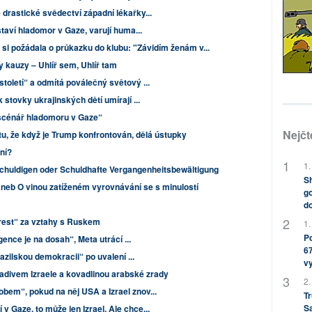
drastické svědectví západní lékařky...
staví hladomor v Gaze, varují huma...
” si požádala o průkazku do klubu: "Závidím ženám v...
y kauzy – Uhlíř sem, Uhlíř tam
toletí“ a odmítá poválečný světový ...
 stovky ukrajinských dětí umírají ...
í scénář hladomoru v Gaze“
Nejčt
tu, že když je Trump konfrontován, dělá ústupky
ání?
1.
chuldigen oder Schuldhafte Vergangenheitsbewältigung
Sh
aneb O vinou zatíženém vyrovnávání se s minulostí
go
do
„trest“ za vztahy s Ruskem
1.
Po
gence je na dosah“, Meta utrácí ...
67
azilskou demokracii“ po uvalení ...
v
ladivem Izraele a kovadlinou arabské zrady
2.
bem“, pokud na něj USA a Izrael znov...
Tr
S
 Gaze, to může jen Izrael. Ale chce...