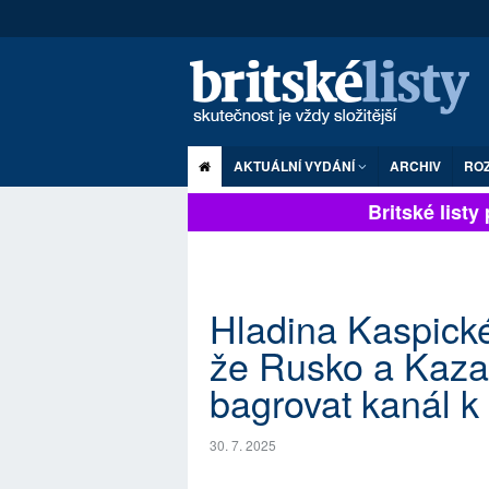
AKTUÁLNÍ VYDÁNÍ
ARCHIV
RO
Britské listy p
Hladina Kaspické
že Rusko a Kazac
bagrovat kanál k
30. 7. 2025