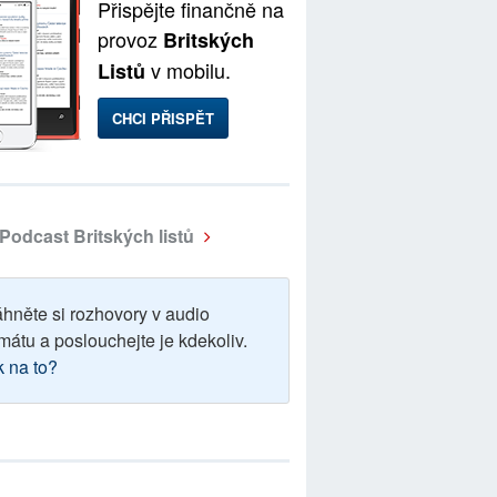
Přispějte finančně na
provoz
Britských
v mobilu.
Listů
CHCI PŘISPĚT
Podcast Britských listů
áhněte si rozhovory v audio
mátu a poslouchejte je kdekoliv.
k na to?