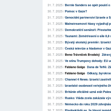
31. 7. 2025 /
Bernie Sanders se opět pouští o 
30. 7. 2025 /
Pomoc v Gaze?
31. 7. 2025 /
Genocidní partnerství Izraele a 
31. 7. 2025 /
Mainstreamové hlasy vyjadřují po
31. 7. 2025 /
Demokratičtí senátoři: Přestaňte
30. 7. 2025 /
Tsunami: Zemětřesení o síle 8,8 
30. 7. 2025 /
Bývalý skotský premiér: Izraelci 
30. 7. 2025 /
Česká televize a hladomor v Ga
30. 7. 2025 /
Beno Trávníček Brodský
Zdrav
30. 7. 2025 /
Ve stínu Trumpovy dohody: EU učin
30. 7. 2025 /
Fabiano Golgo
Dana de Teffé: Z
30. 7. 2025 /
Fabiano Golgo
Odkazy, byrokraci
30. 7. 2025 /
Channel 4 News: Izraelci zastřelili
30. 7. 2025 /
Izraelské osobnosti veřejného živ
30. 7. 2025 /
Británie oficiálně uzná stát Pales
30. 7. 2025 /
Rusko: Vláda zcela zakázala výv
30. 7. 2025 /
Německo do roku 2029 zdvojnás
30. 7. 2025 /
Předpokládá se, že hlavní zemědě