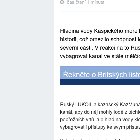
čas čtení 1 minuta
Hladina vody Kaspického moře 
historii, což omezilo schopnost 
severní části. V reakci na to R
vybagrovat kanál ve stále mělčí
Ruský LUKOIL a kazašský KazMunay
kanál, aby do něj mohly lodě z těch
pobřežních vrtů, ale hladina vody k
vybagrovat i přístupy ke svým příst