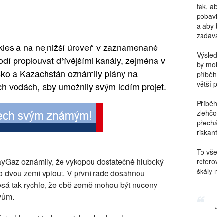
tak, a
pobavi
a aby 
zadava
klesla na nejnižší úroveň v zaznamenané
Výsled
lodí proplouvat dřívějšími kanály, zejména v
by moh
usko a Kazachstán oznámily plány na
příběh
větší 
ch vodách, aby umožnily svým lodím projet.
Příběh
zlehčo
přechá
riskant
To vše
Gaz oznámily, že vykopou dostatečně hluboký
refero
škály 
to dvou zemí vplout. V první řadě dosáhnou
lesá tak rychle, že obě země mohou být nuceny
avům.