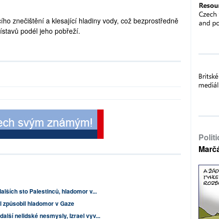
ho znečištění a klesající hladiny vody, což bezprostředně
stavů podél jeho pobřeží.
Polit
Marč
alších sto Palestinců, hladomor v...
l způsobil hladomor v Gaze
alší nelidské nesmysly, Izrael vyv...