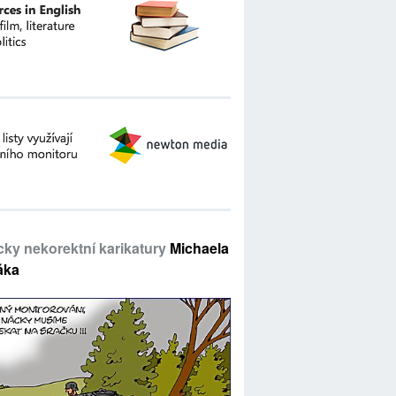
icky nekorektní karikatury
Michaela
áka