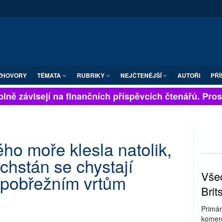
ZHOVORY
TÉMATA
RUBRIKY
NEJČTENĚJŠÍ
AUTOŘI
PŘÍ
lně závisejí na finančních příspěvcích čtenářů. Prosím
ho moře klesla natolik,
hstán se chystají
Všec
 pobřežním vrtům
Brit
Primár
komerc