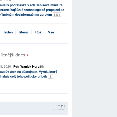
ausův podržtaška v roli Babišova ministra
hraničí tají úzké technologické propojení se
přízněným dezinformačním zdrojem
3434
Týden
Měsíc
Rok
Vše
ílenější dnes
 8. 2026
Petr Waniek Horváth
ausův útok na důstojnost. Výrok, který
haluje celý jeho politický příběh
1
3733