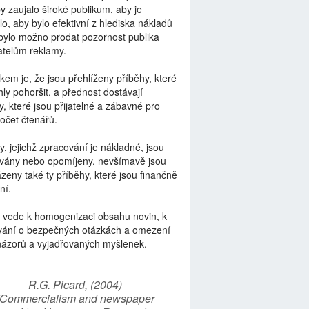
by zaujalo široké publikum, aby je
lo, aby bylo efektivní z hlediska nákladů
bylo možno prodat pozornost publika
telům reklamy.
kem je, že jsou přehlíženy příběhy, které
ly pohoršit, a přednost dostávají
y, které jsou přijatelné a zábavné pro
počet čtenářů.
y, jejichž zpracování je nákladné, jsou
vány nebo opomíjeny, nevšímavě jsou
zeny také ty příběhy, které jsou finančně
ní.
 vede k homogenizaci obsahu novin, k
vání o bezpečných otázkách a omezení
názorů a vyjadřovaných myšlenek.
R.G. Picard, (2004)
“Commercialism and newspaper