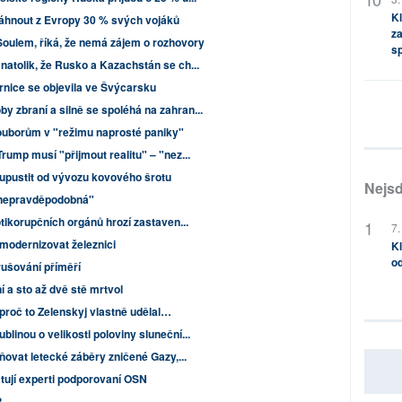
Kl
táhnout z Evropy 30 % svých vojáků
za
Soulem, říká, že nemá zájem o rozhovory
s
natolik, že Rusko a Kazachstán se ch...
ěrnice se objevila ve Švýcarsku
 zbraní a silně se spoléhá na zahran...
souborům v "režimu naprosté paniky"
rump musí "přijmout realitu" – "nez...
 upustit od vývozu kovového šrotu
Nejsd
e nepravděpodobná"
otikorupčních orgánů hrozí zastaven...
7.
 modernizovat železnici
Kl
od
ušování příměří
í a sto až dvě stě mrtvol
 proč to Zelenskyj vlastně udělal…
linou o velikosti poloviny sluneční...
ňovat letecké záběry zničené Gazy,...
tují experti podporovaní OSN
?