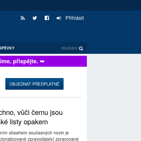
Přihlásit
SPĚVKY
e, přispějte. ➥
OBJEDNAT PŘEDPLATNÉ
hno, vůči čemu jsou
ské listy opakem
ním obsahem současných novin je
ionalizované zpravodajství zpracované