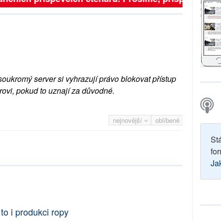
soukromý server si vyhrazují právo blokovat přístup
rovi, pokud to uznají za důvodné.
nejnovější
oblíbené
St
for
Ja
o i produkci ropy