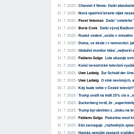
31. 7. 2025 /
Channel 4 News: Další absolutně 
31. 7. 2025 /
Nová opatření Izraele nijak neza
31. 7. 2025 /
Pavel Veleman
Další “celebrita
31. 7. 2025 /
Boris Cvek
Další vývoj Blažkov
31. 7. 2025 /
Ruské vedení „uvízlo v minulém s
31. 7. 2025 /
Doma, ve škole i v nemocnici: jak
31. 7. 2025 /
Globální monitor hlásí „nejhorš
31. 7. 2025 /
Fabiano Golgo
Lula ukazuje svě
31. 7. 2025 /
Končí terestrické televizní vysíl
30. 7. 2025 /
Uwe Ladwig
Zur Schuld der Uns
30. 7. 2025 /
Uwe Ladwig
O vině nevinných, 
30. 7. 2025 /
Kdy bude tohle v České televizi?
31. 7. 2025 /
Trump uvalil na Indii 25% clo a 
31. 7. 2025 /
Zuckerberg tvrdí, že „superinteli
31. 7. 2025 /
Trump byl obviněn z „útoku na br
30. 7. 2025 /
Fabiano Golgo
Palestina mezi k
31. 7. 2025 /
Írán zareaguje „rozhodným způso
31. 7. 2025 /
Hamás nemůže zastavit vraždění v