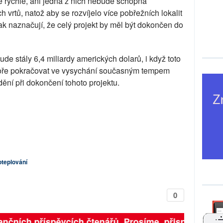
 rychle, ani jedna z nich nebude schopna
h vrtů, natož aby se rozvíjelo více pobřežních lokalit
ak naznačují, že celý projekt by měl být dokončen do
de stály 6,4 miliardy amerických dolarů, i když toto
moře pokračovat ve vysychání současným tempem
ní při dokončení tohoto projektu.
oteplování
0
finančních příspěvcích čtenářů. Prosíme, přispějte. ➥