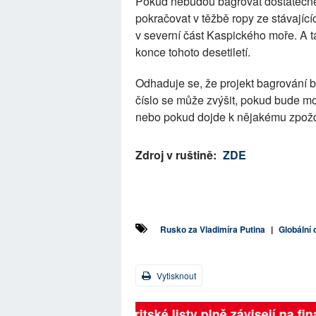
Pokud nebudou bagrovat dostatečně
pokračovat v těžbě ropy ze stávajícíc
v severní část Kaspického moře. A t
konce tohoto desetiletí.
Odhaduje se, že projekt bagrování bu
číslo se může zvýšit, pokud bude 
nebo pokud dojde k nějakému zpoždě
Zdroj v ruštině:
ZDE
Rusko za Vladimíra Putina
|
Globální 
Vytisknout
Britské listy plně závisejí na 