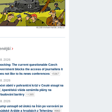
enější
 8. 2026
ocking: The current questionable Czech
vernment blocks the access of journalists it
es not like to its news conferences
15367
 8. 2026
čet obětí v pohraniční krizi v Ceutě stoupl na
, španělská vláda oznámila plány na
ybudování bariéry
11395
 8. 2026
ump ustoupil od útoků na Írán po varování ze
aúdské Arábie a hrozbách z Teheránu
9983