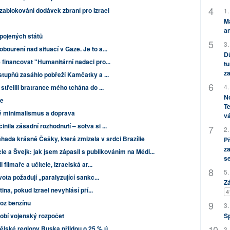
zablokování dodávek zbraní pro Izrael
1.
M
an
Spojených států
3.
bouření nad situací v Gaze. Je to a...
Dů
 financovat "Humanitární nadaci pro...
tu
za
stupňů zasáhlo pobřeží Kamčatky a ...
4.
střelili bratrance mého tchána do ...
No
ze
Te
ý minimalismus a doprava
vá
ila zásadní rozhodnutí – sotva si ...
2.
áhada krásné Češky, která zmizela v srdci Brazílie
P
za
e a Švejk: jak jsem zápasil s publikováním na Médi...
s
 filmaře a učitele, izraelská ar...
5.
ota požadují „paralyzující sankc...
Zá
tina, pokud Izrael nevyhlásí pří...
4
oz benzínu
3.
S
obí vojenský rozpočet
lské regiony Ruska přijdou o 25 % ú...
3.