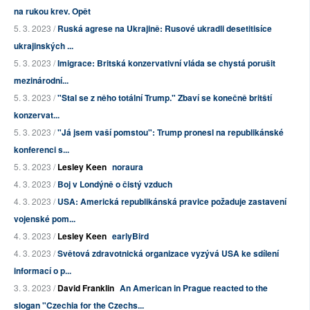
na rukou krev. Opět
5. 3. 2023 /
Ruská agrese na Ukrajině: Rusové ukradli desetitisíce
ukrajinských ...
5. 3. 2023 /
Imigrace: Britská konzervativní vláda se chystá porušit
mezinárodní...
5. 3. 2023 /
"Stal se z něho totální Trump." Zbaví se konečně britští
konzervat...
5. 3. 2023 /
"Já jsem vaší pomstou": Trump pronesl na republikánské
konferenci s...
5. 3. 2023 /
Lesley Keen
noraura
4. 3. 2023 /
Boj v Londýně o čistý vzduch
4. 3. 2023 /
USA: Americká republikánská pravice požaduje zastavení
vojenské pom...
4. 3. 2023 /
Lesley Keen
earlyBird
4. 3. 2023 /
Světová zdravotnická organizace vyzývá USA ke sdílení
informací o p...
3. 3. 2023 /
David Franklin
An American in Prague reacted to the
slogan "Czechia for the Czechs...