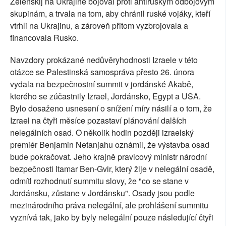
Zelenskij na Ukrajině bojoval proti antiruským odbojovým
skupinám, a trvala na tom, aby chránil ruské vojáky, kteří
vtrhli na Ukrajinu, a zároveň přitom vyzbrojovala a
financovala Rusko.
Navzdory prokázané nedůvěryhodnosti Izraele v této
otázce se Palestinská samospráva přesto 26. února
vydala na bezpečnostní summit v jordánské Akabě,
kterého se zúčastnily Izrael, Jordánsko, Egypt a USA.
Bylo dosaženo usnesení o snížení míry násilí a o tom, že
Izrael na čtyři měsíce pozastaví plánování dalších
nelegálních osad. O několik hodin později izraelský
premiér Benjamin Netanjahu oznámil, že výstavba osad
bude pokračovat. Jeho krajně pravicový ministr národní
bezpečnosti Itamar Ben-Gvir, který žije v nelegální osadě,
odmítl rozhodnutí summitu slovy, že "co se stane v
Jordánsku, zůstane v Jordánsku". Osady jsou podle
mezinárodního práva nelegální, ale prohlášení summitu
vyznívá tak, jako by byly nelegální pouze následující čtyři