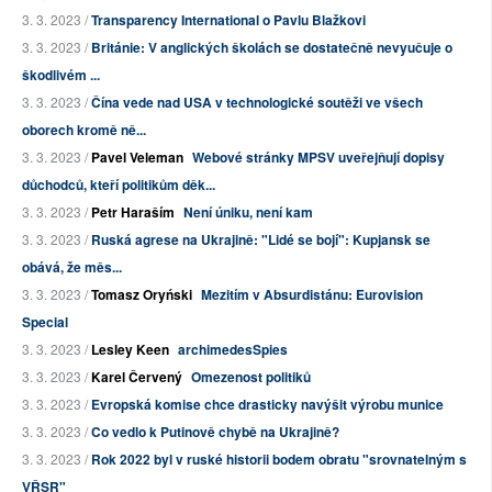
3. 3. 2023 /
Transparency International o Pavlu Blažkovi
3. 3. 2023 /
Británie: V anglických školách se dostatečně nevyučuje o
škodlivém ...
3. 3. 2023 /
Čína vede nad USA v technologické soutěži ve všech
oborech kromě ně...
3. 3. 2023 /
Pavel Veleman
Webové stránky MPSV uveřejňují dopisy
důchodců, kteří politikům děk...
3. 3. 2023 /
Petr Haraším
Není úniku, není kam
3. 3. 2023 /
Ruská agrese na Ukrajině: "Lidé se bojí": Kupjansk se
obává, že měs...
3. 3. 2023 /
Tomasz Oryński
Mezitím v Absurdistánu: Eurovision
Special
3. 3. 2023 /
Lesley Keen
archimedesSpies
3. 3. 2023 /
Karel Červený
Omezenost politiků
3. 3. 2023 /
Evropská komise chce drasticky navýšit výrobu munice
3. 3. 2023 /
Co vedlo k Putinově chybě na Ukrajině?
3. 3. 2023 /
Rok 2022 byl v ruské historii bodem obratu "srovnatelným s
VŘSR"