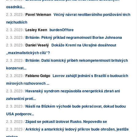
osadníků...
2. 3. 2023 /
Pavel Veleman
Věčný návrat neoliberálního ponižování těch
nejchudších
2. 3. 2023 /
Lesley Keen
burdenOfYore
2. 3. 2023 /
Británie: Pěkný příklad negramotnosti Borise Johnsona
2. 3. 2023 /
Daniel Veselý
Dokáže Kreml na Ukrajině dosáhnout
„maximalistických cílů“?
2. 3. 2023 /
Británie: Další komický příběh nekompetentnosti britských
konzervat...
2. 3. 2023 /
Fabiano Golgo
Lavrov zahájil jednání s Brazílií o budoucích
mírových rozhovorech ...
2. 3. 2023 /
Havanský syndrom nezpůsobila energetická zbraň ani
zahraniční proti...
2. 3. 2023 /
Násilí na Blízkém východě bude pokračovat, dokud budou
USA podporov...
2. 3. 2023 /
Západ se pokusil izolovat Rusko. Nepovedlo se
2. 3. 2023 /
Arktický a antarktický ledový příkrov bude ohrožen, jestliže
překro...