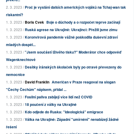
2. 3. 2023 /
Proč je vyslání dalších amerických vojáků na Tchaj-wan tak
riskantní?
1. 3. 2023 /
Boris Cvek
Boje o důchody a o rozpočet teprve začínají
1. 3. 2023 /
Ruská agrese na Ukrajině: Ukrajinci: Přežili jsme zimu
1. 3. 2023 /
Koronvirová pandemie vážně poškodila duševní zdraví
mladých dospěl...
1. 3. 2023 /
"Jsem součástí lživého tisku?" Moderátor chce odpověď
Wagenknechtové
1. 3. 2023 /
Desítky íránských školaček byly po otravě převezeny do
nemocnice
1. 3. 2023 /
David Franklin
Američan v Praze reagoval na slogan
"Čechy Čechům" nápisem, přidal ...
1. 3. 2023 /
Fosilní paliva zabíjejí více lidí než COVID
1. 3. 2023 /
18 poučení z války na Ukrajině
1. 3. 2023 /
Kdo odjede do Ruska: "Ideologická" emigrace
1. 3. 2023 /
Válka na Ukrajině: Západní "umírnění" nenabízejí žádné
řešení