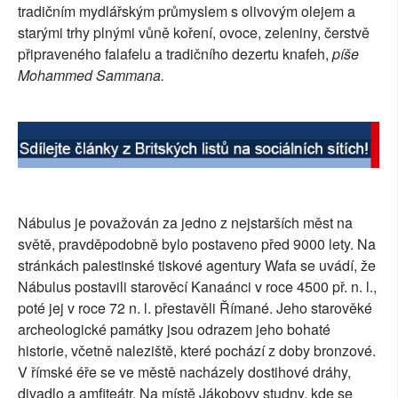
tradičním mydlářským průmyslem s olivovým olejem a
starými trhy plnými vůně koření, ovoce, zeleniny, čerstvě
připraveného falafelu a tradičního dezertu knafeh,
píše
Mohammed Sammana.
Nábulus je považován za jedno z nejstarších měst na
světě, pravděpodobně bylo postaveno před 9000 lety. Na
stránkách palestinské tiskové agentury Wafa se uvádí, že
Nábulus postavili starověcí Kanaánci v roce 4500 př. n. l.,
poté jej v roce 72 n. l. přestavěli Římané. Jeho starověké
archeologické památky jsou odrazem jeho bohaté
historie, včetně naleziště, které pochází z doby bronzové.
V římské éře se ve městě nacházely dostihové dráhy,
divadlo a amfiteátr. Na místě Jákobovy studny, kde se