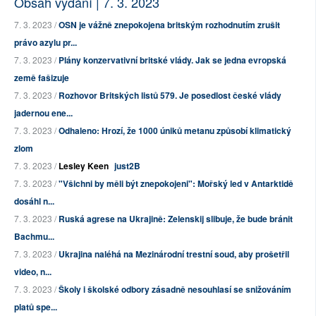
Obsah vydání | 7. 3. 2023
7. 3. 2023 /
OSN je vážně znepokojena britským rozhodnutím zrušit
právo azylu pr...
7. 3. 2023 /
Plány konzervativní britské vlády. Jak se jedna evropská
země fašizuje
7. 3. 2023 /
Rozhovor Britských listů 579. Je posedlost české vlády
jadernou ene...
7. 3. 2023 /
Odhaleno: Hrozí, že 1000 úniků metanu způsobí klimatický
zlom
7. 3. 2023 /
Lesley Keen
just2B
7. 3. 2023 /
"Všichni by měli být znepokojeni": Mořský led v Antarktidě
dosáhl n...
7. 3. 2023 /
Ruská agrese na Ukrajině: Zelenskij slibuje, že bude bránit
Bachmu...
7. 3. 2023 /
Ukrajina naléhá na Mezinárodní trestní soud, aby prošetřil
video, n...
7. 3. 2023 /
Školy i školské odbory zásadně nesouhlasí se snižováním
platů spe...