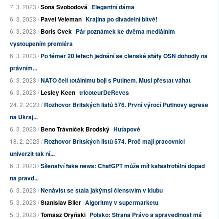
7. 3. 2023 /
Soňa Svobodová
Elegantní dáma
6. 3. 2023 /
Pavel Veleman
Krajina po divadelní bitvě!
6. 3. 2023 /
Boris Cvek
Pár poznámek ke dvěma mediálním
vystoupením premiéra
6. 3. 2023 /
Po téměř 20 letech jednání se členské státy OSN dohodly na
právním...
6. 3. 2023 /
NATO čelí totálnímu boji s Putinem. Musí přestat váhat
6. 3. 2023 /
Lesley Keen
tricoteurDeReves
24. 2. 2023 /
Rozhovor Britských listů 576. První výročí Putinovy agrese
na Ukraj...
6. 3. 2023 /
Beno Trávníček Brodský
Huťapové
18. 2. 2023 /
Rozhovor Britských listů 574. Proč mají pracovníci
univerzit tak ní...
6. 3. 2023 /
Šílenství fake news: ChatGPT může mít katastrofální dopad
na pravd...
6. 3. 2023 /
Nenávist se stala jakýmsi členstvím v klubu
5. 3. 2023 /
Stanislav Biler
Algoritmy v supermarketu
5. 3. 2023 /
Tomasz Oryński
Polsko: Strana Právo a spravedlnost má