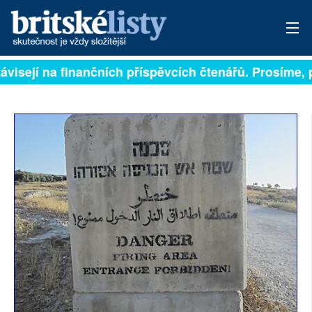
visejí na finančních příspěvcích čtenářů. Prosíme, př
PŘIHLÁSIT
AKTUÁLNÍ VYDÁNÍ
ARCHIV
ROZHOVORY
TÉMATA
NEJČTENĚJŠÍ ZA 7 DNÍ
AUTOŘI
PŘÍSPĚVKY NA PROVOZ