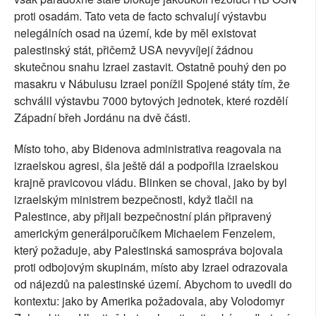
proti osadám. Tato veta de facto schvalují výstavbu
nelegálních osad na území, kde by měl existovat
palestinský stát, přičemž USA nevyvíjejí žádnou
skutečnou snahu Izrael zastavit. Ostatně pouhý den po
masakru v Nábulusu Izrael ponížil Spojené státy tím, že
schválil výstavbu 7000 bytových jednotek, které rozdělí
Západní břeh Jordánu na dvě části.
Místo toho, aby Bidenova administrativa reagovala na
izraelskou agresi, šla ještě dál a podpořila izraelskou
krajně pravicovou vládu. Blinken se choval, jako by byl
izraelským ministrem bezpečnosti, když tlačil na
Palestince, aby přijali bezpečnostní plán připravený
americkým generálporučíkem Michaelem Fenzelem,
který požaduje, aby Palestinská samospráva bojovala
proti odbojovým skupinám, místo aby Izrael odrazovala
od nájezdů na palestinské území. Abychom to uvedli do
kontextu: jako by Amerika požadovala, aby Volodomyr