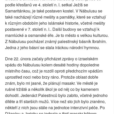
podle křesťanů ve 4. století n. l. setkal Ježíš se
Samaritánkou, je také postaven kostel. V Nábulusu se
také nacházejí různé mešity a památky, které se vztahují
k různým obdobím jeho islámské historie, včetně mešity
postavené v 7. století n. l.. Další budovy se vztahují k
mamlúcké a osmanské éře. Je to město s velkou kulturou.
Z Nábulusu pocházel známý palestinský básník Ibrahím.
Jedna z jeho básní se stala iráckou národní hymnou.
Dne 22. února začaly přicházet zprávy o izraelském
vpádu do Nábulusu kolem desáté hodiny dopoledne
místního času, což je rozdíl oproti předchozím vpádům
uprostřed noci nebo brzy ráno. Protože oblast dobře
znám, bylo mi jasné, že plánují masakr. Ve městě je
rušné tržiště a několik škol je od něj co by kamenem
dohodil. Jedenáct Palestinců bylo zabito, včetně jednoho
dítěte a tří starších mužů. Více než sto jich bylo zraněno,
někteří z nich jsou stále na jednotce intenzivní péče. Po
Džanínu a Jerichu se jednalo o třetí masakr během