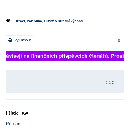
Izrael, Palestina, Blízký a Střední východ
0
Vytisknout
 závisejí na finančních příspěvcích čtenářů. Prosíme, 
8287
Diskuse
Přihlásit