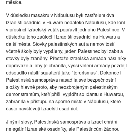
měsíce.
V důsledku masakru v Nábulusu byli zastřeleni dva
izraelští osadníci v Huwaře nedaleko Nábulusu, kde loni
v prosinci izraelský voják popravil jednoho Palestince. V
důsledku toho zaútočili izraelští osadníci na Huwaru a
další města. Stovky palestinských aut a nemovitostí
včetně školy byly vypáleny, jeden Palestinec byl zabit a
stovky byly zraněny. Přestože izraelská armáda násilníky
doprovázela, aby je chránila, vyšší velení armády později
odsoudilo násilí squatterů jako "terorismus". Dokonce i
Palestinská samospráva nasadila své bezpečnostní
složky hlavně proto, aby neozbrojeným palestinským
demonstrantům, kteří přišli vyjádřit solidaritu s Huwarou,
zabránila v přístupu na sporné místo v Nábulusu, které
často navštěvují izraelští osadníci.
Jinými slovy, Palestinská samospráva a Izrael chrání
nelegální izraelské osadníky, ale Palestincům žádnou