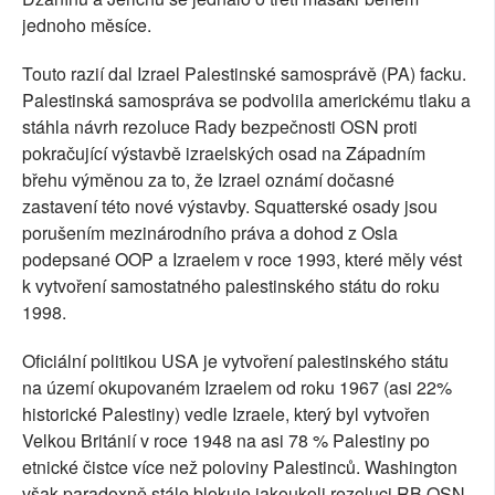
jednoho měsíce.
Touto razií dal Izrael Palestinské samosprávě (PA) facku.
Palestinská samospráva se podvolila americkému tlaku a
stáhla návrh rezoluce Rady bezpečnosti OSN proti
pokračující výstavbě izraelských osad na Západním
břehu výměnou za to, že Izrael oznámí dočasné
zastavení této nové výstavby. Squatterské osady jsou
porušením mezinárodního práva a dohod z Osla
podepsané OOP a Izraelem v roce 1993, které měly vést
k vytvoření samostatného palestinského státu do roku
1998.
Oficiální politikou USA je vytvoření palestinského státu
na území okupovaném Izraelem od roku 1967 (asi 22%
historické Palestiny) vedle Izraele, který byl vytvořen
Velkou Británií v roce 1948 na asi 78 % Palestiny po
etnické čistce více než poloviny Palestinců. Washington
však paradoxně stále blokuje jakoukoli rezoluci RB OSN