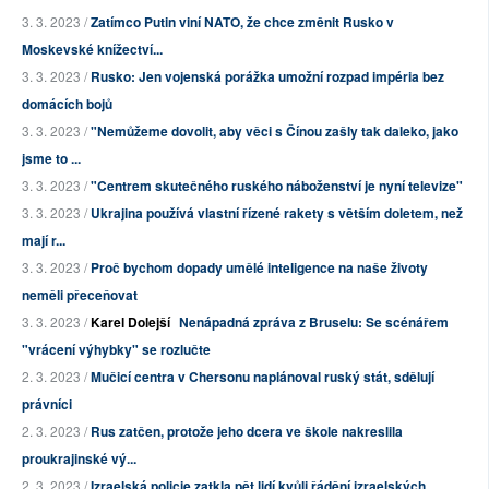
3. 3. 2023 /
Zatímco Putin viní NATO, že chce změnit Rusko v
Moskevské knížectví...
3. 3. 2023 /
Rusko: Jen vojenská porážka umožní rozpad impéria bez
domácích bojů
3. 3. 2023 /
"Nemůžeme dovolit, aby věci s Čínou zašly tak daleko, jako
jsme to ...
3. 3. 2023 /
"Centrem skutečného ruského náboženství je nyní televize"
3. 3. 2023 /
Ukrajina používá vlastní řízené rakety s větším doletem, než
mají r...
3. 3. 2023 /
Proč bychom dopady umělé inteligence na naše životy
neměli přeceňovat
3. 3. 2023 /
Karel Dolejší
Nenápadná zpráva z Bruselu: Se scénářem
"vrácení výhybky" se rozlučte
2. 3. 2023 /
Mučicí centra v Chersonu naplánoval ruský stát, sdělují
právníci
2. 3. 2023 /
Rus zatčen, protože jeho dcera ve škole nakreslila
proukrajinské vý...
2. 3. 2023 /
Izraelská policie zatkla pět lidí kvůli řádění izraelských