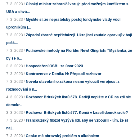
7. 3. 2023 /
Čínský ministr zahraničí varuje před možným konfliktem s
USA a chvá...
7. 3. 2023 /
Myslíte si, že nepřátelský postoj londýnské vlády vůči
uprchlíkům j...
7. 3. 2023 /
Západní zbraně nepřicházejí. Ukrajinci zoufale opravují v boji
pošk...
7. 3. 2023 /
Putinovské metody na Floridě: Newt Gingrich: "Myšlenka, že
by se b...
2. 3. 2023 /
Hospodaření OSBL za únor 2023
7. 3. 2023 /
Kontroverze v Deníku N: Přepsali rozhovor
7. 3. 2023 /
Novela stavebního zákona nesmí vyloučit veřejnost z
rozhodování o n...
4. 3. 2023 /
Rozhovor Britských listů 578. Raději nepište v ČR na zdi nic
demokr...
3. 3. 2023 /
Rozhovor Britských listů 577. Končí v Izraeli demokracie?
7. 3. 2023 /
Francouzský filozof vyzývá lidi, aby se vzbouřili - tím, že si
naj...
7. 3. 2023 /
Česko má obrovský problém s alkoholem