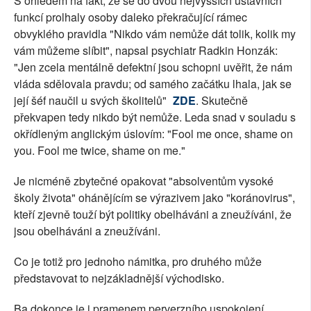
S ohledem na fakt, že se do dvou nejvyšších ústavních
funkcí prolhaly osoby daleko překračující rámec
obvyklého pravidla "Nikdo vám nemůže dát tolik, kolik my
vám můžeme slíbit", napsal psychiatr Radkin Honzák:
"Jen zcela mentálně defektní jsou schopni uvěřit, že nám
vláda sdělovala pravdu; od samého začátku lhala, jak se
její šéf naučil u svých školitelů"
ZDE
. Skutečně
překvapen tedy nikdo být nemůže. Leda snad v souladu s
okřídleným anglickým úslovím: "Fool me once, shame on
you. Fool me twice, shame on me."
Je nicméně zbytečné opakovat "absolventům vysoké
školy života" ohánějícím se výrazivem jako "koránovirus",
kteří zjevně touží být politiky obelháváni a zneužíváni, že
jsou obelháváni a zneužíváni.
Co je totiž pro jednoho námitka, pro druhého může
představovat to nejzákladnější východisko.
Ba dokonce je i pramenem perverzního uspokojení.