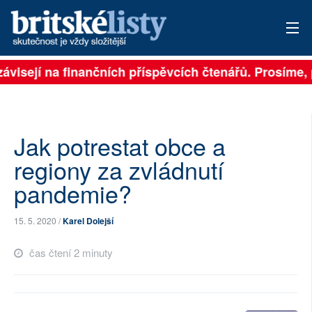
závisejí na finančních příspěvcích čtenářů. Prosíme, p
PŘIHLÁSIT
AKTUÁLNÍ VYDÁNÍ
ARCHIV
Jak potrestat obce a
regiony za zvládnutí
ROZHOVORY
pandemie?
TÉMATA
15. 5. 2020 /
Karel Dolejší
NEJČTENĚJŠÍ ZA 7 DNÍ
čas čtení 2 minuty
AUTOŘI
PŘÍSPĚVKY NA PROVOZ