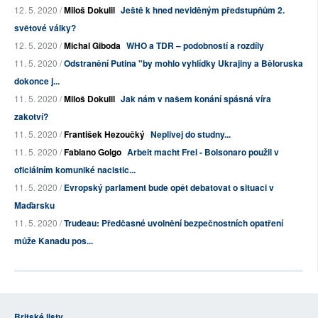
12. 5. 2020 /
Miloš Dokulil
Ještě k hned neviděným předstupňům 2.
světové války?
12. 5. 2020 /
Michal Giboda
WHO a TDR – podobností a rozdíly
11. 5. 2020 /
Odstranění Putina "by mohlo vyhlídky Ukrajiny a Běloruska
dokonce j...
11. 5. 2020 /
Miloš Dokulil
Jak nám v našem konání spásná víra
zakotví?
11. 5. 2020 /
František Hezoučký
Neplivej do studny...
11. 5. 2020 /
Fabiano Golgo
Arbeit macht Frei - Bolsonaro použil v
oficiálním komuniké nacistic...
11. 5. 2020 /
Evropský parlament bude opět debatovat o situaci v
Maďarsku
11. 5. 2020 /
Trudeau: Předčasné uvolnění bezpečnostních opatření
může Kanadu pos...
Britské listy