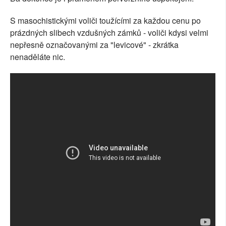
S masochistickými voliči toužícími za každou cenu po
prázdných slibech vzdušných zámků - voliči kdysi velmi
nepřesně označovanými za "levicové" - zkrátka
nenaděláte nic.