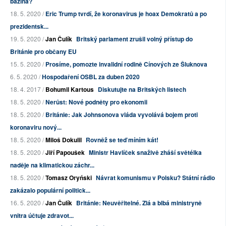
bažina?
18. 5. 2020 /
Eric Trump tvrdí, že koronavirus je hoax Demokratů a po
prezidentsk...
19. 5. 2020 /
Jan Čulík
Britský parlament zrušil volný přístup do
Británie pro občany EU
15. 5. 2020 /
Prosíme, pomozte invalidní rodině Cínových ze Šluknova
6. 5. 2020 /
Hospodaření OSBL za duben 2020
18. 4. 2017 /
Bohumil Kartous
Diskutujte na Britských listech
18. 5. 2020 /
Nerůst: Nové podněty pro ekonomii
18. 5. 2020 /
Británie: Jak Johnsonova vláda vyvolává bojem proti
koronaviru nový...
18. 5. 2020 /
Miloš Dokulil
Rovněž se teď míním kát!
18. 5. 2020 /
Jiří Papoušek
Ministr Havlíček snaživě zháší světélka
naděje na klimatickou záchr...
18. 5. 2020 /
Tomasz Oryński
Návrat komunismu v Polsku? Státní rádio
zakázalo populární politick...
16. 5. 2020 /
Jan Čulík
Británie: Neuvěřitelné. Zlá a blbá ministryně
vnitra účtuje zdravot...