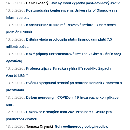
14. 5. 2020 /
Daniel Veselý
Jak by mohl vypadat post-covidový svět?
13. 5. 2020 /
Postgraduální konference na University of Glasgow šíří
informace o ...
13. 5. 2020 /
Koronavirus: Rusko má "světové stříbro". Onemocněl
premiér i Putinů...
13. 5. 2020 /
Britská vláda prodloužila státní financování platů 7,5
milionů obča...
13. 5. 2020 /
Nové případy kororonavirové infekce v Číně a Jižní Koreji
vyvolávaj...
13. 5. 2020 /
Profesor žijící v Turecku vyhlásil "republiku Západní
Ázerbájdžán"
13. 5. 2020 /
Švédsko připouští selhání při ochraně seniorů v domech s
pečovatels...
13. 5. 2020 /
Dětem nemocným COVIDem-19 hrozí vážné komplikace i
smrt
12. 5. 2020 /
Rozhovor Britských listů 282. Proč nemá Česko pro
postkoronavirovou...
13. 5. 2020 /
Tomasz Oryński
Schroedingerovy volby/nevolby.