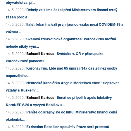
obyvatelstva, př...
14. 5. 2020 /
Rebely za klima čekal před Ministerstvem financí tvrdý
zásah policie
14. 5. 2020 /
Italští lékaři nalezli první jasnou vazbu mezi COVIDEM-19 a
vážnou ...
14. 5. 2020 /
Světová zdravotnická organizace: koronavirus možná
nebude nikdy vym...
14. 5. 2020 /
Bohumil Kartous
Švédsko v. ČR v přístupu ke
koronavirové pandemii
14. 5. 2020 /
Koronavirus: Lidé nad 65 umírají 34x častěji než osoby
nepenzijního...
14. 5. 2020 /
Německá kancléřka Angela Merkelová chce "zlepšovat
vztahy s Ruskem"...
14. 5. 2020 /
Bohumil Kartous
Senát se připojil k apelu iniciativy
KoroNERV-20 a vyzývá Babišovu ...
14. 5. 2020 /
Peníze do krajiny, ne do luftu! Ministerstvo financí čeká
ekologick...
14. 5. 2020 /
Extinction Rebellion spouští v Praze sérii protestů