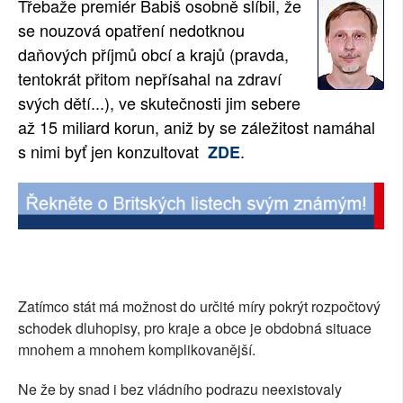
Třebaže premiér Babiš osobně slíbil, že
SOCIÁLNÍ SÍTĚ
se nouzová opatření nedotknou
daňových příjmů obcí a krajů (pravda,
RUBRIKY
tentokrát přitom nepřísahal na zdraví
svých dětí...), ve skutečnosti jim sebere
PLNÁ VERZE STRÁNEK
až 15 miliard korun, aniž by se záležitost namáhal
s nimi byť jen konzultovat
.
ZDE
Zatímco stát má možnost do určité míry pokrýt rozpočtový
schodek dluhopisy, pro kraje a obce je obdobná situace
mnohem a mnohem komplikovanější.
Ne že by snad i bez vládního podrazu neexistovaly