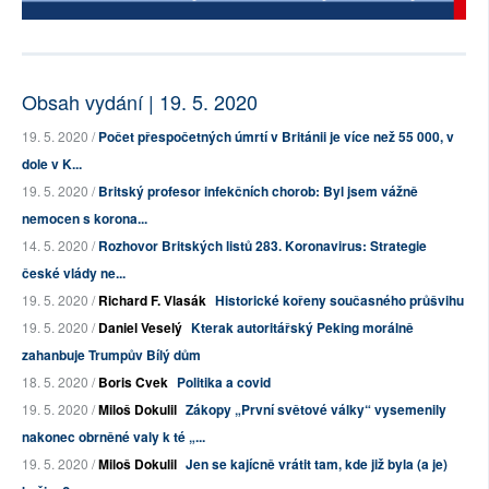
Obsah vydání | 19. 5. 2020
19. 5. 2020 /
Počet přespočetných úmrtí v Británii je více než 55 000, v
dole v K...
19. 5. 2020 /
Britský profesor infekčních chorob: Byl jsem vážně
nemocen s korona...
14. 5. 2020 /
Rozhovor Britských listů 283. Koronavirus: Strategie
české vlády ne...
19. 5. 2020 /
Richard F. Vlasák
Historické kořeny současného průšvihu
19. 5. 2020 /
Daniel Veselý
Kterak autoritářský Peking morálně
zahanbuje Trumpův Bílý dům
18. 5. 2020 /
Boris Cvek
Politika a covid
19. 5. 2020 /
Miloš Dokulil
Zákopy „První světové války“ vysemenily
nakonec obrněné valy k té „...
19. 5. 2020 /
Miloš Dokulil
Jen se kajícně vrátit tam, kde již byla (a je)