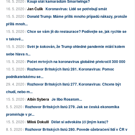
16. 5. 2020 /
Koupí stát kamarádům Smartwings?
16. 5. 2020 /
Jan Čulík
Koronavirus: Lidé se potřebují smát
15. 5. 2020 /
Donald Trump: Máme příliš mnoho případů nákazy, protože
příliš mnoh...
15. 5. 2020 /
Chce se vám jít do restaurace? Podívejte se, jak rychle se
v takové...
15. 5. 2020 /
Svět je šokován, že Trump ohledně pandemie mlátí kolem
sebe hlava n...
15. 5. 2020 /
Počet mrtvých na koronavirus globálně překročil 300 000
10. 5. 2020 /
Rozhovor Britských listů 281. Koronavirus: Pomoc
podnikatelskému se...
29. 4. 2020 /
Rozhovor Britských listů 277. Koronavirus: Chcete být
chudí, nebo m...
15. 5. 2020 /
Albín Sybera
Je libo Rosatom...
5. 5. 2020 /
Rozhovor Britských listů 279. Jak se česká ekonomika
proměňuje v pr...
15. 5. 2020 /
Miloš Dokulil
Dělat si advokáta (či jiným kata)?
8. 5. 2020 /
Rozhovor Britských listů 280. Povede ožebračení lidí v ČR v