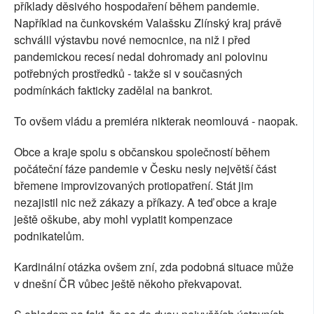
příklady děsivého hospodaření během pandemie.
Například na čunkovském Valašsku Zlínský kraj právě
schválil výstavbu nové nemocnice, na niž i před
pandemickou recesí nedal dohromady ani polovinu
potřebných prostředků - takže si v současných
podmínkách fakticky zadělal na bankrot.
To ovšem vládu a premiéra nikterak neomlouvá - naopak.
Obce a kraje spolu s občanskou společností během
počáteční fáze pandemie v Česku nesly největší část
břemene improvizovaných protiopatření. Stát jim
nezajistil nic než zákazy a příkazy. A teď obce a kraje
ještě oškube, aby mohl vyplatit kompenzace
podnikatelům.
Kardinální otázka ovšem zní, zda podobná situace může
v dnešní ČR vůbec ještě někoho překvapovat.