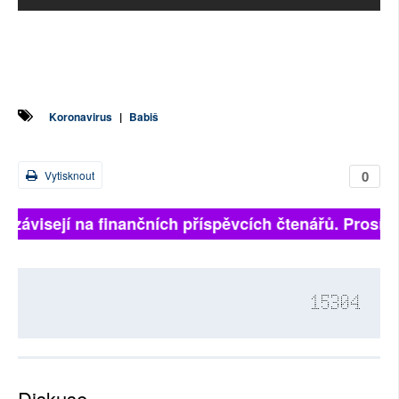
Koronavirus
|
Babiš
0
Vytisknout
ě závisejí na finančních příspěvcích čtenářů. Prosíme,
15304
Diskuse