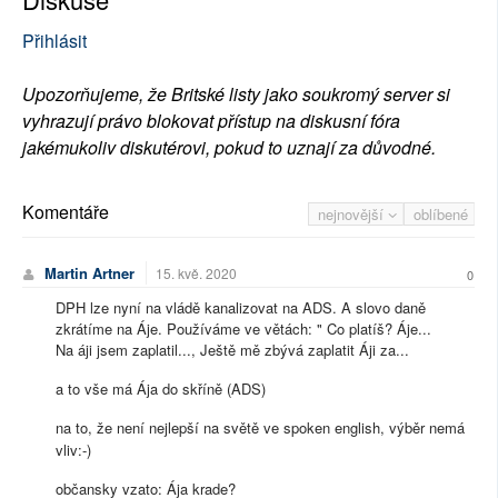
Přihlásit
Upozorňujeme, že Britské listy jako soukromý server si
vyhrazují právo blokovat přístup na diskusní fóra
jakémukoliv diskutérovi, pokud to uznají za důvodné.
Komentáře
nejnovější
oblíbené
Martin Artner
15. kvě. 2020
0
DPH lze nyní na vládě kanalizovat na ADS. A slovo daně
zkrátíme na Áje. Používáme ve větách: " Co platíš? Áje...
Na áji jsem zaplatil..., Ještě mě zbývá zaplatit Áji za...
a to vše má Ája do skříně (ADS)
na to, že není nejlepší na světě ve spoken english, výběr nemá
vliv:-)
občansky vzato: Ája krade?