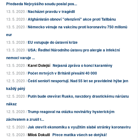
Předseda Nejvyššího soudu poslal pos...
13. 5. 2020 /
Nacházet pravdu v tragédii
13. 5. 2020 /
Afghánistán obnoví "ofenzívní" akce proti Talibánu
13. 5. 2020 /
Německo věnuje na vakcínu proti koronaviru 750 milionů
eur
13. 5. 2020 /
EU vstupuje do ústavní krize
13. 5. 2020 /
USA: Ředitel Národního ústavu pro alergie a infekční
nemoci varuje ...
13. 5. 2020 /
Karel Dolejší
Nejasná zpráva o konci karantény
12. 5. 2020 /
Počet mrtvých v Británii přesáhl 40 000
12. 5. 2020 /
Čeští senioři nesportují. Nad 55 let se pravidelně hýbe jen
každý pátý
12. 5. 2020 /
Putin bude otevírat Rusko, navzdory drastickému nárůstu
nákaz
12. 5. 2020 /
Trump reagoval na otázku novinářky hysterickým
záchvatem a zrušil t...
12. 5. 2020 /
Jak otevřít ekonomiku s využitím slabé stránky koronaviru
12. 5. 2020 /
Miloš Dokulil
Přece matika všech se dotýká!