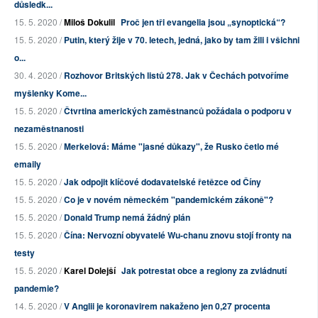
důsledk...
15. 5. 2020 /
Miloš Dokulil
Proč jen tři evangelia jsou „synoptická“?
15. 5. 2020 /
Putin, který žije v 70. letech, jedná, jako by tam žili i všichni
o...
30. 4. 2020 /
Rozhovor Britských listů 278. Jak v Čechách potvoříme
myšlenky Kome...
15. 5. 2020 /
Čtvrtina amerických zaměstnanců požádala o podporu v
nezaměstnanosti
15. 5. 2020 /
Merkelová: Máme "jasné důkazy", že Rusko četlo mé
emaily
15. 5. 2020 /
Jak odpojit klíčové dodavatelské řetězce od Číny
15. 5. 2020 /
Co je v novém německém "pandemickém zákoně"?
15. 5. 2020 /
Donald Trump nemá žádný plán
15. 5. 2020 /
Čína: Nervozní obyvatelé Wu-chanu znovu stojí fronty na
testy
15. 5. 2020 /
Karel Dolejší
Jak potrestat obce a regiony za zvládnutí
pandemie?
14. 5. 2020 /
V Anglii je koronavirem nakaženo jen 0,27 procenta