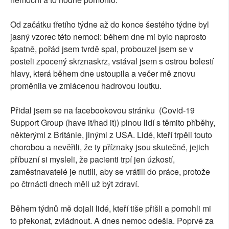
Od začátku třetího týdne až do konce šestého týdne byl
jasný vzorec této nemoci: během dne mi bylo naprosto
špatně, pořád jsem tvrdě spal, probouzel jsem se v
posteli zpocený skrznaskrz, vstával jsem s ostrou bolestí
hlavy, která během dne ustoupila a večer mě znovu
proměnila ve zmlácenou hadrovou loutku.
Přidal jsem se na facebookovou stránku (Covid-19
Support Group (have it/had it)) plnou lidí s těmito příběhy,
některými z Británie, jinými z USA. Lidé, kteří trpěli touto
chorobou a nevěřili, že ty příznaky jsou skutečné, jejich
příbuzní si mysleli, že pacienti trpí jen úzkostí,
zaměstnavatelé je nutili, aby se vrátili do práce, protože
po čtrnácti dnech měli už být zdraví.
Během týdnů mě dojali lidé, kteří tiše přišli a pomohli mi
to překonat, zvládnout. A dnes nemoc odešla. Poprvé za