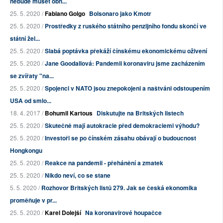
nebude muset obn...
25. 5. 2020 /
Fabiano Golgo
Bolsonaro jako Kmotr
25. 5. 2020 /
Prostředky z ruského státního penzijního fondu skončí ve
státní žel...
25. 5. 2020 /
Slabá poptávka překáží čínskému ekonomickému oživení
25. 5. 2020 /
Jane Goodallová: Pandemii koronaviru jsme zacházením
se zvířaty "na...
25. 5. 2020 /
Spojenci v NATO jsou znepokojeni a naštváni odstoupením
USA od smlo...
18. 4. 2017 /
Bohumil Kartous
Diskutujte na Britských listech
25. 5. 2020 /
Skutečně mají autokracie před demokraciemi výhodu?
25. 5. 2020 /
Investoři se po čínském zásahu obávají o budoucnost
Hongkongu
25. 5. 2020 /
Reakce na pandemii - přehánění a zmatek
25. 5. 2020 /
Nikdo neví, co se stane
5. 5. 2020 /
Rozhovor Britských listů 279. Jak se česká ekonomika
proměňuje v pr...
25. 5. 2020 /
Karel Dolejší
Na koronavirové houpačce