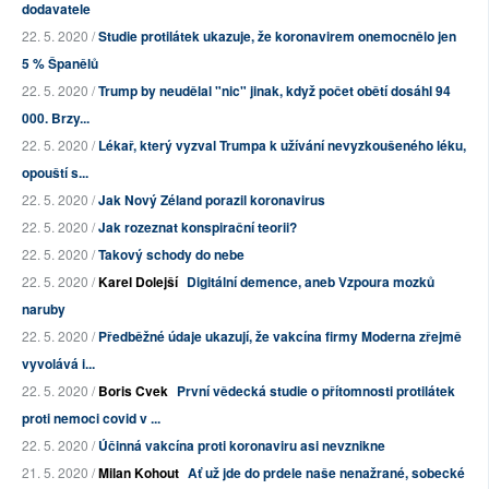
dodavatele
22. 5. 2020 /
Studie protilátek ukazuje, že koronavirem onemocnělo jen
5 % Španělů
22. 5. 2020 /
Trump by neudělal "nic" jinak, když počet obětí dosáhl 94
000. Brzy...
22. 5. 2020 /
Lékař, který vyzval Trumpa k užívání nevyzkoušeného léku,
opouští s...
22. 5. 2020 /
Jak Nový Zéland porazil koronavirus
22. 5. 2020 /
Jak rozeznat konspirační teorii?
22. 5. 2020 /
Takový schody do nebe
22. 5. 2020 /
Karel Dolejší
Digitální demence, aneb Vzpoura mozků
naruby
22. 5. 2020 /
Předběžné údaje ukazují, že vakcína firmy Moderna zřejmě
vyvolává i...
22. 5. 2020 /
Boris Cvek
První vědecká studie o přítomnosti protilátek
proti nemoci covid v ...
22. 5. 2020 /
Účinná vakcína proti koronaviru asi nevznikne
21. 5. 2020 /
Milan Kohout
Ať už jde do prdele naše nenažrané, sobecké