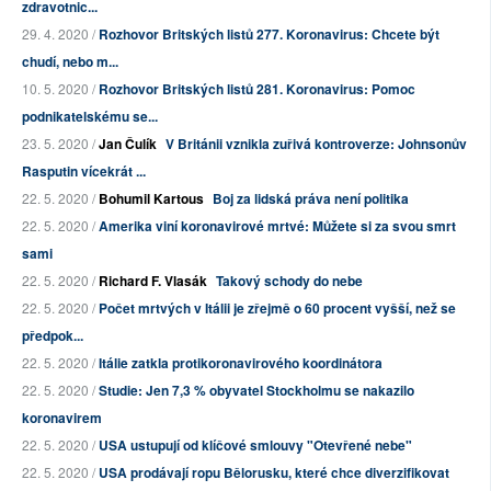
zdravotnic...
29. 4. 2020 /
Rozhovor Britských listů 277. Koronavirus: Chcete být
chudí, nebo m...
10. 5. 2020 /
Rozhovor Britských listů 281. Koronavirus: Pomoc
podnikatelskému se...
23. 5. 2020 /
Jan Čulík
V Británii vznikla zuřivá kontroverze: Johnsonův
Rasputin vícekrát ...
22. 5. 2020 /
Bohumil Kartous
Boj za lidská práva není politika
22. 5. 2020 /
Amerika viní koronavirové mrtvé: Můžete si za svou smrt
sami
22. 5. 2020 /
Richard F. Vlasák
Takový schody do nebe
22. 5. 2020 /
Počet mrtvých v Itálii je zřejmě o 60 procent vyšší, než se
předpok...
22. 5. 2020 /
Itálie zatkla protikoronavirového koordinátora
22. 5. 2020 /
Studie: Jen 7,3 % obyvatel Stockholmu se nakazilo
koronavirem
22. 5. 2020 /
USA ustupují od klíčové smlouvy "Otevřené nebe"
22. 5. 2020 /
USA prodávají ropu Bělorusku, které chce diverzifikovat