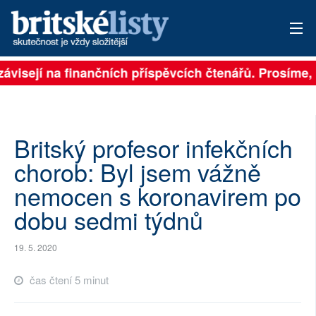
závisejí na finančních příspěvcích čtenářů. Prosíme, p
PŘIHLÁSIT
AKTUÁLNÍ VYDÁNÍ
ARCHIV
Britský profesor infekčních
chorob: Byl jsem vážně
ROZHOVORY
nemocen s koronavirem po
TÉMATA
dobu sedmi týdnů
NEJČTENĚJŠÍ ZA 7 DNÍ
19. 5. 2020
AUTOŘI
čas čtení 5 minut
PŘÍSPĚVKY NA PROVOZ