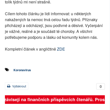
tolik týdnů mi není strašně.
Cílem tohoto článku je lidi informovat: u některých
nakažených ta nemoc trvá celou řadu týdnů. Příznaky
přicházejí a odcházejí, jsou podivné a děsivé. Vyčerpání
je vážné, reálné a je součásti té choroby. A všichni
potřebujeme podporu a lásku od komunity kolem nás.
Kompletní článek v angličtině
ZDE
Koronavirus
0
Vytisknout
ě závisejí na finančních příspěvcích čtenářů. Prosíme,