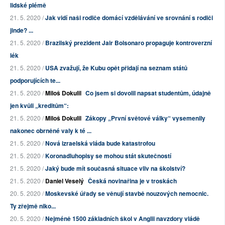
lidské plémě
21. 5. 2020 /
Jak vidí naši rodiče domácí vzdělávání ve srovnání s rodiči
jinde? ...
21. 5. 2020 /
Brazilský prezident Jair Bolsonaro propaguje kontroverzní
lék
21. 5. 2020 /
USA zvažují, že Kubu opět přidají na seznam států
podporujících te...
21. 5. 2020 /
Miloš Dokulil
Co jsem si dovolil napsat studentům, údajně
jen kvůli „kreditům“:
21. 5. 2020 /
Miloš Dokulil
Zákopy „První světové války“ vysemenily
nakonec obrněné valy k té ...
21. 5. 2020 /
Nová izraelská vláda bude katastrofou
21. 5. 2020 /
Koronadluhopisy se mohou stát skutečností
21. 5. 2020 /
Jaký bude mít současná situace vliv na školství?
21. 5. 2020 /
Daniel Veselý
Česká novinařina je v troskách
20. 5. 2020 /
Moskevské úřady se věnují stavbě nouzových nemocnic.
Ty zřejmě niko...
20. 5. 2020 /
Nejméně 1500 základních škol v Anglii navzdory vládě