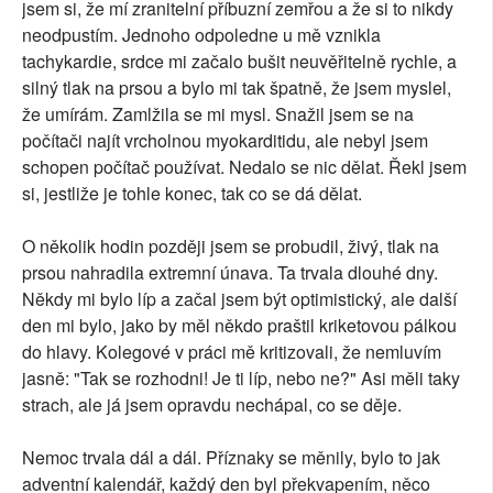
jsem si, že mí zranitelní příbuzní zemřou a že si to nikdy
neodpustím. Jednoho odpoledne u mě vznikla
tachykardie, srdce mi začalo bušit neuvěřitelně rychle, a
silný tlak na prsou a bylo mi tak špatně, že jsem myslel,
že umírám. Zamlžila se mi mysl. Snažil jsem se na
počítači najít vrcholnou myokarditidu, ale nebyl jsem
schopen počítač používat. Nedalo se nic dělat. Řekl jsem
si, jestliže je tohle konec, tak co se dá dělat.
O několik hodin později jsem se probudil, živý, tlak na
prsou nahradila extremní únava. Ta trvala dlouhé dny.
Někdy mi bylo líp a začal jsem být optimistický, ale další
den mi bylo, jako by měl někdo praštil kriketovou pálkou
do hlavy. Kolegové v práci mě kritizovali, že nemluvím
jasně: "Tak se rozhodni! Je ti líp, nebo ne?" Asi měli taky
strach, ale já jsem opravdu nechápal, co se děje.
Nemoc trvala dál a dál. Příznaky se měnily, bylo to jak
adventní kalendář, každý den byl překvapením, něco