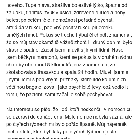
nového. Tupá hlava, strašlivě bolestivé lýtko, špatně od
žaludku, tinnitus, zvuk v uších, zdřevěnělé ruce a nohy,
bolest po celém těle, nemožnost pořádně dýchat,
artridida v rukou, podivný pocit v rukou při doteku
umělých hmot. Pokus se trochu hýbat či chodit znamenal,
že se můj stav okamžitě vážně zhoršil - druhý den mi bylo
strašně špatně. Začal jsem mluvit s jinými lidmi. Našel
jsem běžkyni maratonů, která se pokusila v druhém týdnu
choroby uběhnout 8 kilometrů, což znamenalo, že
zkolabovala s třasavkou a spala 24 hodin. Mluvil jsem s
jinými lidmi s podivnými příznaky, které lidé kolem nich
většinou bagatelizovali jako psychické jevy, což vedlo k
tomu, že pacienti sami začali o sobě pochybovat.
Na internetu se píše, že lidé, kteří neskončili v nemocnici,
se uzdraví do čtrnácti dnů. Moje nemoc nebyla vážná, ale
po čtyřech týdnech mi bylo pořád špatně. Můj nájemník
měl přátele, kteří byli taky po čtyřech týdnech ještě
nemocní a to hodně pomohlo.