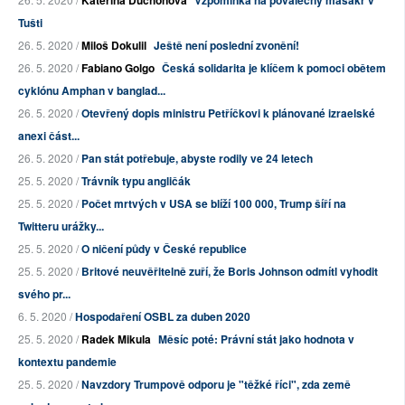
Kateřina Duchoňová
Vzpomínka na poválečný masakr v
Tušti
26. 5. 2020 /
Miloš Dokulil
Ještě není poslední zvonění!
26. 5. 2020 /
Fabiano Golgo
Česká solidarita je klíčem k pomoci obětem
cyklónu Amphan v banglad...
26. 5. 2020 /
Otevřený dopis ministru Petříčkovi k plánované izraelské
anexi část...
26. 5. 2020 /
Pan stát potřebuje, abyste rodily ve 24 letech
25. 5. 2020 /
Trávník typu angličák
25. 5. 2020 /
Počet mrtvých v USA se blíží 100 000, Trump šíří na
Twitteru urážky...
25. 5. 2020 /
O ničení půdy v České republice
25. 5. 2020 /
Britové neuvěřitelně zuří, že Boris Johnson odmítl vyhodit
svého pr...
6. 5. 2020 /
Hospodaření OSBL za duben 2020
25. 5. 2020 /
Radek Mikula
Měsíc poté: Právní stát jako hodnota v
kontextu pandemie
25. 5. 2020 /
Navzdory Trumpově odporu je "těžké říci", zda země