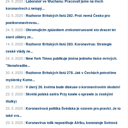
24. 5. 2020 /
Laboratoř ve Wuchanu: Pracovali jsme na třech
koronavirech z netopý...
12. 5. 2020 /
Rozhovor Britských listů 282. Proč nemá Česko pro
postkoronavirovou...
24. 5. 2020 /
Ohromujícím způsobem zrekonstruované sto dvacet let
staré záběry ze...
14. 5. 2020 /
Rozhovor Britských listů 283. Koronavirus: Strategie
české vlády ne...
24. 5. 2020 /
New York Times publikuje jména jednoho tisíce mrtvých.
"Nenahradite...
30. 4. 2020 /
Rozhovor Britských listů 278. Jak v Čechách potvoříme
myšlenky Kome...
23. 5. 2020 /
V úterý 26. května bude diskuse o koronavirovém školství
23. 5. 2020 /
Skvělá polská satira Przy kawie o sprawie (s českými
titulky)
23. 5. 2020 /
Koronavirová politika Švédska je vzorem pro pravici. Je to
také vra...
23. 5. 2020 /
Koronavirus tolik nepostihuje Afriku, konstatuje Světová