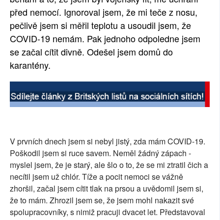
před nemocí. Ignoroval jsem, že mi teče z nosu,
pečlivě jsem si měřil teplotu a usoudil jsem, že
COVID-19 nemám. Pak jednoho odpoledne jsem
se začal cítit divně. Odešel jsem domů do
karantény.
V prvních dnech jsem si nebyl jistý, zda mám COVID-19.
Poškodil jsem si ruce savem. Neměl žádný zápach -
myslel jsem, že je starý, ale šlo o to, že se mi ztratil čich a
necítil jsem už chlór. Tíže a pocit nemoci se vážně
zhoršil, začal jsem cítit tlak na prsou a uvědomil jsem si,
že to mám. Zhrozil jsem se, že jsem mohl nakazit své
spolupracovníky, s nimiž pracuji dvacet let. Představoval