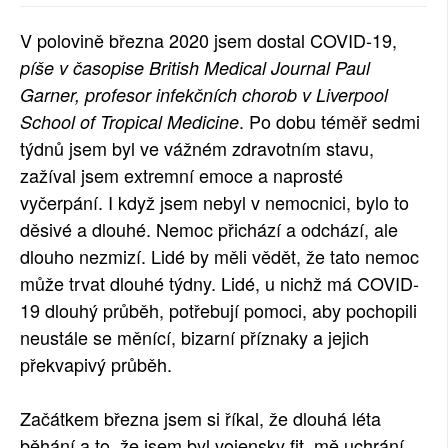
SOCIÁLNÍ SÍTĚ
V polovině března 2020 jsem dostal COVID-19,
píše v časopise British Medical Journal Paul
RUBRIKY
Garner, profesor infekčních chorob v Liverpool
PLNÁ VERZE STRÁNEK
. Po dobu téměř sedmi
School of Tropical Medicine
týdnů jsem byl ve vážném zdravotním stavu,
zažíval jsem extremní emoce a naprosté
vyčerpání. I když jsem nebyl v nemocnici, bylo to
děsivé a dlouhé. Nemoc přichází a odchází, ale
dlouho nezmizí. Lidé by měli vědět, že tato nemoc
může trvat dlouhé týdny. Lidé, u nichž má COVID-
19 dlouhý průběh, potřebují pomoci, aby pochopili
neustále se měnící, bizarní příznaky a jejich
překvapivý průběh.
Začátkem března jsem si říkal, že dlouhá léta
běhání a to, že jsem byl vojensky fit, mě uchrání