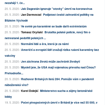
nezahájí 1. če...
20. 5. 2020 /
Jak Dagestán ignoruje "stovky" úmrtí na koronavirus
20. 5. 2020 /
Jan Darmovzal
Podjatost české zahraniční politiky na
Blízkém Východě
20. 5. 2020 /
Ve světě po karanténě se bude dařit extrémistům
20. 5. 2020 /
Tomasz Oryński
Brutalita polské policie, nový fim o
netrestané pedofilii polských ...
20. 5. 2020 /
Normální lidé a éra, která je za námi
20. 5. 2020 /
Američtí a evropští lídři zvažují rizika rušení karantény bez
vakcíny
20. 5. 2020 /
Jen záchrana životů může zachránit živobytí
20. 5. 2020 /
Mysleli jste, že USA mají vojenskou převahu nad Čínou?
Přehodnoťte...
20. 5. 2020 /
Rozhovor Britských listů 284. Pomůže vám v pandemii
náboženská víra?
20. 5. 2020 /
Karel Dolejší
Ministerstvo sucha a zájmy betonářské
lobby
19. 5. 2020 /
Počet přespočetných úmrtí v Británii je více než 55 000, v