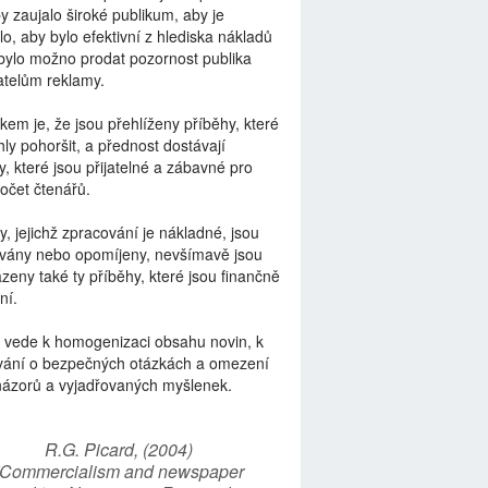
by zaujalo široké publikum, aby je
lo, aby bylo efektivní z hlediska nákladů
bylo možno prodat pozornost publika
telům reklamy.
kem je, že jsou přehlíženy příběhy, které
ly pohoršit, a přednost dostávají
y, které jsou přijatelné a zábavné pro
počet čtenářů.
y, jejichž zpracování je nákladné, jsou
vány nebo opomíjeny, nevšímavě jsou
zeny také ty příběhy, které jsou finančně
ní.
 vede k homogenizaci obsahu novin, k
vání o bezpečných otázkách a omezení
názorů a vyjadřovaných myšlenek.
R.G. Picard, (2004)
“Commercialism and newspaper