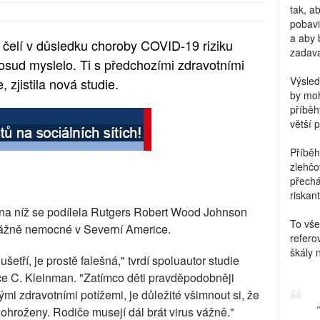
tak, a
pobavi
a aby 
í čelí v důsledku choroby COVID-19 riziku
zadava
osud myslelo. Ti s předchozími zdravotními
Výsled
, zjistila nová studie.
by moh
příběh
větší 
Příběh
zlehčo
přechá
riskant
 na níž se podílela Rutgers Robert Wood Johnson
To vše
ážně nemocné v Severní Americe.
refero
škály 
etří, je prostě falešná," tvrdí spoluautor studie
ce C. Kleinman. "Zatímco děti pravděpodobněji
mi zdravotními potížemi, je důležité všimnout si, že
 ohroženy. Rodiče musejí dál brát virus vážně."