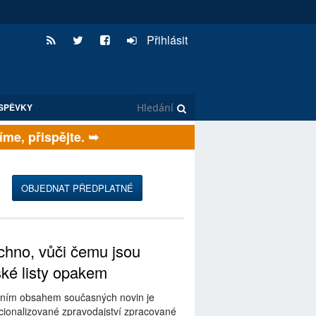
Přihlásit
SPĚVKY
e, přispějte. ➥
OBJEDNAT PŘEDPLATNÉ
hno, vůči čemu jsou
ské listy opakem
ním obsahem současných novin je
ionalizované zpravodajství zpracované