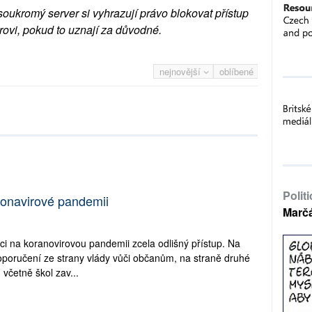
soukromý server si vyhrazují právo blokovat přístup
rovi, pokud to uznají za důvodné.
nejnovější
oblíbené
Polit
ronavirové pandemii
Marč
ci na koranovirovou pandemii zcela odlišný přístup. Na
oporučení ze strany vlády vůči občanům, na straně druhé
 včetně škol zav...