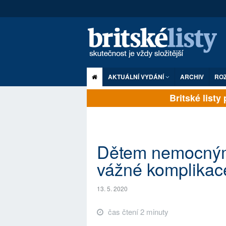
AKTUÁLNÍ VYDÁNÍ
ARCHIV
RO
Britské listy pl
Dětem nemocný
vážné komplikace
13. 5. 2020
čas čtení 2 minuty