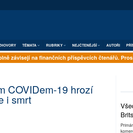
ZHOVORY
TÉMATA
RUBRIKY
NEJČTENĚJŠÍ
AUTOŘI
PŘÍ
ně závisejí na finančních příspěvcích čtenářů. Prosím
m COVIDem-19 hrozí
 i smrt
Všec
Brit
Primár
komerc