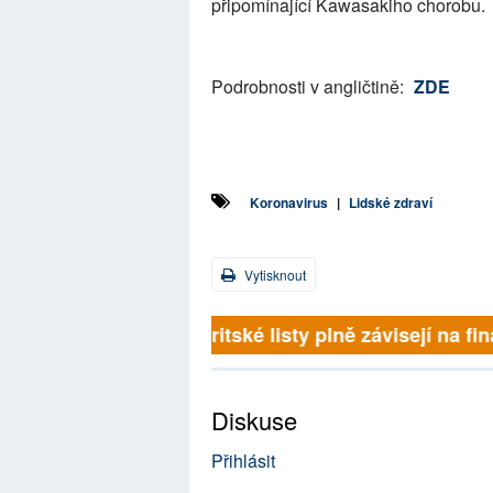
připomínající Kawasakiho chorobu.
Podrobnosti v angličtině:
ZDE
Koronavirus
|
Lidské zdraví
Vytisknout
Britské listy plně závisejí na 
Diskuse
Přihlásit