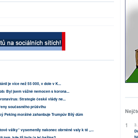
nii je více než 55 000, v dole v K...
rob: Byl jsem vážně nemocen s korona...
ronavirus: Strategie české vlády ne...
ořeny současného průšvihu
Nejčt
ský Peking morálně zahanbuje Trumpův Bílý dům
3.
ové války“ vysemenily nakonec obrněné valy k té „...
Dů
tu
it tam, kde již byla (a je) bažina?