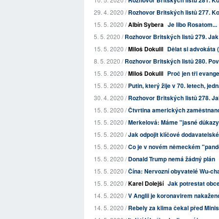
Rozhovor Britských listů 281. K
29. 4. 2020 /
Rozhovor Britských listů 277. Ko
15. 5. 2020 /
Albín Sybera
Je libo Rosatom...
5. 5. 2020 /
Rozhovor Britských listů 279. Ja
15. 5. 2020 /
Miloš Dokulil
Dělat si advokáta (
8. 5. 2020 /
Rozhovor Britských listů 280. Pove
15. 5. 2020 /
Miloš Dokulil
Proč jen tři evang
15. 5. 2020 /
Putin, který žije v 70. letech, jedná
30. 4. 2020 /
Rozhovor Britských listů 278. 
15. 5. 2020 /
Čtvrtina amerických zaměstnan
15. 5. 2020 /
Merkelová: Máme "jasné důkazy"
15. 5. 2020 /
Jak odpojit klíčové dodavatelské
15. 5. 2020 /
Co je v novém německém "pan
15. 5. 2020 /
Donald Trump nemá žádný plán
15. 5. 2020 /
Čína: Nervozní obyvatelé Wu-chan
15. 5. 2020 /
Karel Dolejší
Jak potrestat obc
14. 5. 2020 /
V Anglii je koronavirem nakaženo 
14. 5. 2020 /
Rebely za klima čekal před Minis