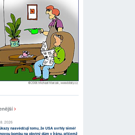
enější
 8. 2026
kazy nasvědčují tomu, že USA svrhly téměř
novou bombu na obytný dům v Íránu, přičemž