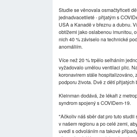
Studie se věnovala osmačtyřiceti d
jednadvacetileté - přijatým s COVID
USA a Kanadě v březnu a dubnu. Víc
obtížemi jako oslabenou imunitou, 
nich 40 % záviselo na technické p
anomáliím.
Více než 20 % trpělo selháním jed
vyžadovalo umělou ventilaci plic. N
koronavirem stále hospitalizováno, z
podporu života. Dvě z dětí přijatýc
Kleinman dodává, že lékaři z metropo
syndrom spojený s COVIDem-19.
"Ačkoliv náš sběr dat pro tuto studi
v našem regionu a po celé zemi, aby
uvedl s odvoláním na takové případy