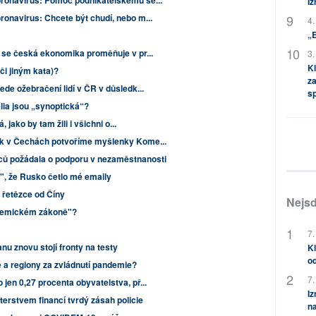
oronavirus: Pomoc podnikatelskému se...
Iz
ronavirus: Chcete být chudí, nebo m...
4.
„
k se česká ekonomika proměňuje v pr...
3.
Kl
či jiným kata)?
za
de ožebračení lidí v ČR v důsledk...
s
elia jsou „synoptická“?
, jako by tam žili i všichni o...
Jak v Čechách potvoříme myšlenky Kome...
ců požádala o podporu v nezaměstnanosti
, že Rusko četlo mé emaily
 řetězce od Číny
Nejsd
demickém zákoně"?
7.
u znovu stojí fronty na testy
Kl
od
e a regiony za zvládnutí pandemie?
7.
jen 0,27 procenta obyvatelstva, př...
Iz
terstvem financí tvrdý zásah policie
na