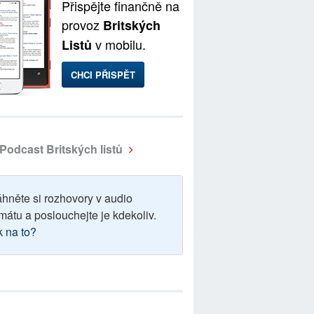
Přispějte finančně na
provoz
Britských
v mobilu.
Listů
CHCI PŘISPĚT
Podcast Britských listů
áhněte si rozhovory v audio
mátu a poslouchejte je kdekoliv.
k na to?