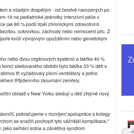
ětem a mladým dospělým - od čerstvě narozených po
em-19 na pediatrické jednotky intenzívní péče v
e jak 80 % podíl trpěl chronickými zdravotními
obezitou, cukrovkou, záchvaty nebo nemocemi plic. Z
odpoře kvůli vývojovým opožděním nebo genetickým
noho nebo dvou orgánových systémů a takřka 40 %
a konci sledovaného období bylo takřka 33 % dětí s
atímco tři vyžadovaly plicní ventilátory a jedno
h během třítýdenního zkoumání zemřely.
litní oblasti v New Yorku sledují u dětí zřejmě nový
i skončil, pokračujeme v rozvíjení spolupráce s kolegy
chom se snažili pochopit tyto vážnější komplikace,"
, jako selhání srdce a zánětlivý syndrom