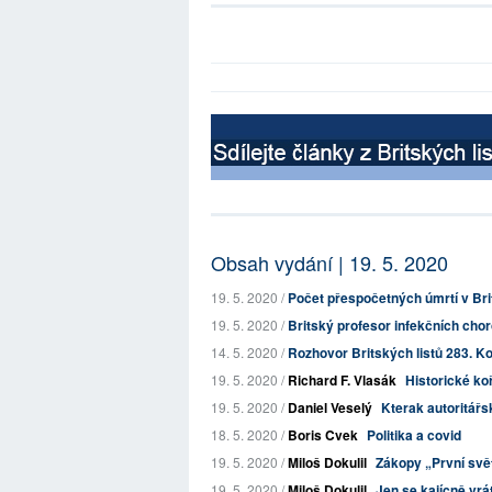
Obsah vydání | 19. 5. 2020
19. 5. 2020 /
Počet přespočetných úmrtí v Britá
19. 5. 2020 /
Britský profesor infekčních cho
14. 5. 2020 /
Rozhovor Britských listů 283. Ko
19. 5. 2020 /
Richard F. Vlasák
Historické k
19. 5. 2020 /
Daniel Veselý
Kterak autoritář
18. 5. 2020 /
Boris Cvek
Politika a covid
19. 5. 2020 /
Miloš Dokulil
Zákopy „První svět
19. 5. 2020 /
Miloš Dokulil
Jen se kajícně vrát