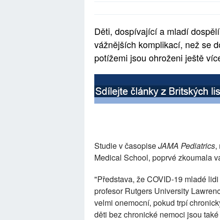
Děti, dospívající a mladí dospěl
vážnějších komplikací, než se d
potížemi jsou ohroženi ještě více
Studie v časopise
JAMA Pediatrics
,
Medical School, poprvé zkoumala v
"Představa, že COVID-19 mladé lidi uš
profesor Rutgers University Lawren
velmi onemocní, pokud trpí chronický
děti bez chronické nemoci jsou také