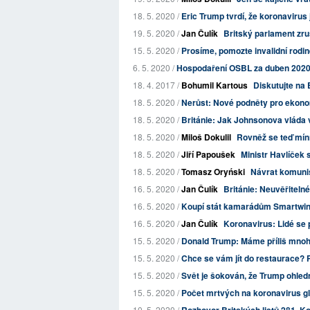
18. 5. 2020 /
Eric Trump tvrdí, že koronavirus
19. 5. 2020 /
Jan Čulík
Britský parlament zru
15. 5. 2020 /
Prosíme, pomozte invalidní rodi
6. 5. 2020 /
Hospodaření OSBL za duben 202
18. 4. 2017 /
Bohumil Kartous
Diskutujte na 
18. 5. 2020 /
Nerůst: Nové podněty pro ekono
18. 5. 2020 /
Británie: Jak Johnsonova vláda 
18. 5. 2020 /
Miloš Dokulil
Rovněž se teď mín
18. 5. 2020 /
Jiří Papoušek
Ministr Havlíček 
18. 5. 2020 /
Tomasz Oryński
Návrat komunism
16. 5. 2020 /
Jan Čulík
Británie: Neuvěřitelné.
16. 5. 2020 /
Koupí stát kamarádům Smartwi
16. 5. 2020 /
Jan Čulík
Koronavirus: Lidé se 
15. 5. 2020 /
Donald Trump: Máme příliš mnoho
15. 5. 2020 /
Chce se vám jít do restaurace? Po
15. 5. 2020 /
Svět je šokován, že Trump ohled
15. 5. 2020 /
Počet mrtvých na koronavirus gl
10. 5. 2020 /