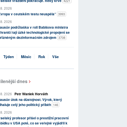
raelské vraždění pokračuje. Řeky krve
4221
 8. 2026
Evropa v ceutském testu neuspěla“
3993
 8. 2026
ausův podržtaška v roli Babišova ministra
hraničí tají úzké technologické propojení se
přízněným dezinformačním zdrojem
3708
Týden
Měsíc
Rok
Vše
ílenější dnes
 8. 2026
Petr Waniek Horváth
ausův útok na důstojnost. Výrok, který
haluje celý jeho politický příběh
146
 8. 2026
raelský profesor přišel o prestižní pracovní
bídku v USA poté, co se veřejně vyjádřil k