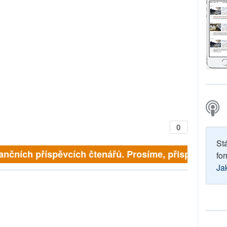
0
St
finančních příspěvcích čtenářů. Prosíme, přispějte. ➥
for
Ja