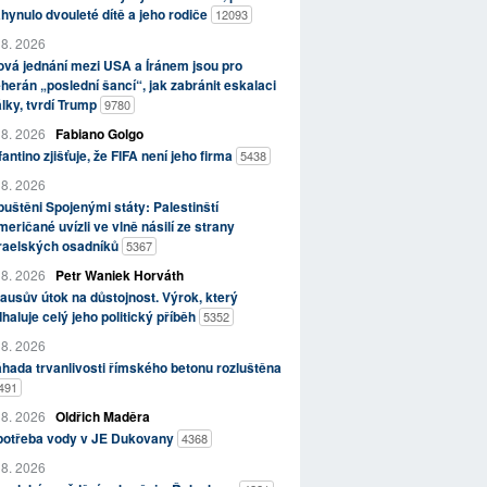
hynulo dvouleté dítě a jeho rodiče
12093
 8. 2026
vá jednání mezi USA a Íránem jsou pro
herán „poslední šancí“, jak zabránit eskalaci
lky, tvrdí Trump
9780
 8. 2026
Fabiano Golgo
fantino zjišťuje, že FIFA není jeho firma
5438
 8. 2026
uštěni Spojenými státy: Palestinští
eričané uvízli ve vlně násilí ze strany
zraelských osadníků
5367
 8. 2026
Petr Waniek Horváth
ausův útok na důstojnost. Výrok, který
haluje celý jeho politický příběh
5352
 8. 2026
hada trvanlivosti římského betonu rozluštěna
491
 8. 2026
Oldřich Maděra
potřeba vody v JE Dukovany
4368
 8. 2026