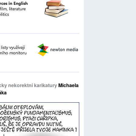
icky nekorektní karikatury
Michaela
áka