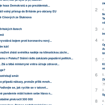
za
 je hoax Demokratů a po prezidentsk...
4.
šil volný přístup do Británie pro občany EU
No
ně Cínových ze Šluknova
Te
vá
0
Britských listech
4.
In
mii
4.
vyvolává bojem proti koronaviru nový...
Op
ím kát!
Am
snaživě zháší světélka naděje na klimatickou záchr...
i
u v Polsku? Státní rádio zakázalo populární politick...
7.
 Zlá a blbá ministryně vnitra účtuje zdravot...
Kl
od
ngs?
5.
potřebují smát
Zá
 případů nákazy, protože příliš mnoh...
4
dívejte se, jak rychle se v takové...
3.
ně pandemie mlátí kolem sebe hlava n...
S
obálně překročil 300 000
4.