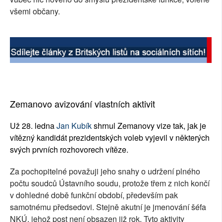
všemi občany.
Zemanovo avizování vlastních aktivit
Už 28. ledna
Jan Kubík
shrnul Zemanovy vize tak, jak je
vítězný kandidát prezidentských voleb vyjevil v některých
svých prvních rozhovorech vítěze.
Za pochopitelné považuji jeho snahy o udržení plného
počtu soudců Ústavního soudu, protože třem z nich končí
v dohledné době funkční období, především pak
samotnému předsedovi. Stejně akutní je jmenování šéfa
NKÚ, jehož post není obsazen již rok. Tyto aktivity