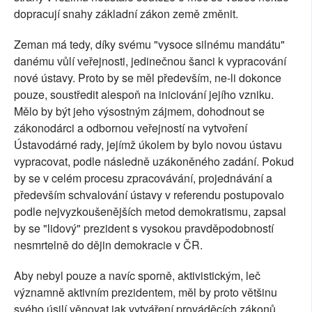
dopracují snahy základní zákon země změnit.
Zeman má tedy, díky svému "vysoce silnému mandátu"
danému vůlí veřejnosti, jedinečnou šanci k vypracování
nové ústavy. Proto by se měl především, ne-li dokonce
pouze, soustředit alespoň na iniciování jejího vzniku.
Mělo by být jeho výsostným zájmem, dohodnout se
zákonodárci a odbornou veřejností na vytvoření
Ústavodárné rady, jejímž úkolem by bylo novou ústavu
vypracovat, podle následně uzákoněného zadání. Pokud
by se v celém procesu zpracovávání, projednávání a
především schvalování ústavy v referendu postupovalo
podle nejvyzkoušenějších metod demokratismu, zapsal
by se "lidový" prezident s vysokou pravděpodobností
nesmrtelně do dějin demokracie v ČR.
Aby nebyl pouze a navíc sporně, aktivistickým, leč
významně aktivním prezidentem, měl by proto většinu
svého úsilí věnovat jak vytváření prováděcích zákonů