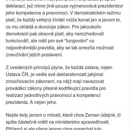
deklarací, jež mimo jiné pouze vyjmenovává prezidentovi
jeho kompetence a pravomoci. V demokratickém režimu
platí, že každý veřejný činitel může konat jen a jenom to,
co mu ukládá a dovoluje zákon. Pro jakoukoliv
demokracii pak obecně platí, aby nerozhodovali
funkcionáři, ale měli pro své "fungování" co
nejpodrobnější pravidla, aby se tak omezila možnost
zneužívání jejich postavení.
Z uvedených principů plyne, že každá ústava, nejen
Ústava ČR, je vedle své deklarativnosti jakýmsi
zmocňovacím zákonem, na nějž mají navazovat
prováděcí zákony přesně kodifikující pravidla pro
realizaci jednotlivých pravomocí a kompetencí
prezidenta. A nejen jeho.
Nejde tedy jenom o milosti, které chce Zeman údajně, či
spíše částečně vrátit na ministerstvo spravedlnosti.
Přičemž si ale přece jenom chce ponechat tuto