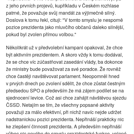
z jeho prvních projevů, kupříkladu v Českém rozhlase
SOCIÁLNÍ SÍTĚ
patrné, že považuje svůj mandát za výjimečně silný.
Doslova k tomu řekl, cituji: "V tomto smyslu je nesporně
RUBRIKY
pozice prezidenta jako mluvčího občanů daleko silnější,
pokud byl zvolen přímou volbou."
PLNÁ VERZE STRÁNEK
Několikrát už v předvolební kampani opakoval, že chce
být aktivním prezidentem. A skoro vždy k tomu dodával,
že se chce víc zúčastňovat zasedání vlády, ba dokonce
že ministry bude považovat za své poradce. Že rovněž
chce častěji navštěvovat parlament. Neopomněl hned
v prvých dnech po zvolení sdělit, že chce zůstat čestným
předsedou SPO a především že má zájem podílet se na
sjednocení levice. Což asi chce zahájit návštěvou sjezdu
ČSSD. Netajím se tím, že všechny popsané aktivity
považuji za málo efektivní, při nichž navíc nejde udržet
nadstranickou pozici prezidenta. Nepřináší prakticky nic
ke zlepšení činnosti prezidenta. A především nepřináší
vůbec nic nového do smyslu prezidentské funkce, volené