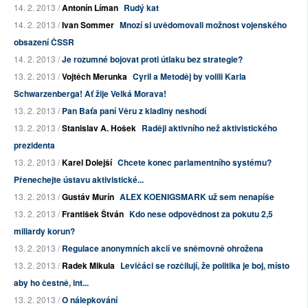
14. 2. 2013 /
Antonín Líman
Rudý kat
14. 2. 2013 /
Ivan Sommer
Mnozí si uvědomovali možnost vojenského
obsazení ČSSR
14. 2. 2013 /
Je rozumné bojovat proti útlaku bez strategie?
13. 2. 2013 /
Vojtěch Merunka
Cyril a Metoděj by volili Karla
Schwarzenberga! Ať žije Velká Morava!
13. 2. 2013 /
Pan Baťa paní Věru z kladiny neshodí
13. 2. 2013 /
Stanislav A. Hošek
Raději aktivního než aktivistického
prezidenta
13. 2. 2013 /
Karel Dolejší
Chcete konec parlamentního systému?
Přenechejte ústavu aktivistické...
13. 2. 2013 /
Gustáv Murín
ALEX KOENIGSMARK už sem nenapíše
13. 2. 2013 /
František Štván
Kdo nese odpovědnost za pokutu 2,5
miliardy korun?
13. 2. 2013 /
Regulace anonymních akcií ve sněmovně ohrožena
13. 2. 2013 /
Radek Mikula
Levičáci se rozčilují, že politika je boj, místo
aby ho čestně, int...
13. 2. 2013 /
O nálepkování