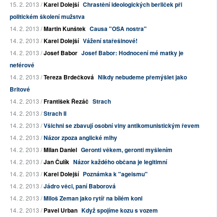
15. 2. 2013 /
Karel Dolejší
Chrastění ideologických berliček při
politickém školení mužstva
14. 2. 2013 /
Martin Kunštek
Causa "OSA nostra"
14. 2. 2013 /
Karel Dolejší
Vážení stařešinové!
14. 2. 2013 /
Josef Babor
Josef Babor: Hodnocení mé matky je
neférové
14. 2. 2013 /
Tereza Brdečková
Nikdy nebudeme přemýšlet jako
Britové
14. 2. 2013 /
František Řezáč
Strach
14. 2. 2013 /
Strach II
14. 2. 2013 /
Všichni se zbavují osobní viny antikomunistickým řevem
14. 2. 2013 /
Názor zpoza anglické mlhy
14. 2. 2013 /
Milan Daniel
Geronti věkem, geronti myšlením
14. 2. 2013 /
Jan Čulík
Názor každého občana je legitimní
14. 2. 2013 /
Karel Dolejší
Poznámka k "ageismu"
14. 2. 2013 /
Jádro věci, paní Baborová
14. 2. 2013 /
Miloš Zeman jako rytíř na bílém koni
14. 2. 2013 /
Pavel Urban
Když spojíme kozu s vozem