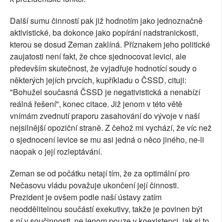
Další sumu činností pak již hodnotím jako jednoznačně
aktivistické, ba dokonce jako popírání nadstranickosti,
kterou se dosud Zeman zaklíná. Příznakem jeho politické
zaujatosti není fakt, že chce sjednocovat levici, ale
především skutečnost, že vyjadřuje hodnotící soudy o
některých jejích prvcích, kupříkladu o ČSSD, cituji:
"Bohužel současná ČSSD je negativistická a nenabízí
reálná řešení", konec citace. Již jenom v této větě
vnímám zvednutí praporu zasahování do vývoje v naší
nejsilnější opoziční straně. Z čehož mi vychází, že víc než
o sjednocení levice se mu asi jedná o něco jiného, ne-li
naopak o její rozleptávání.
Zeman se od počátku netají tím, že za optimální pro
Nečasovu vládu považuje ukončení její činnosti.
Prezident je ovšem podle naší ústavy zatím
neoddělitelnou součástí exekutivy, takže je povinen být
s ní v součinnosti, ne jenom pouze v koexistenci, jak si to