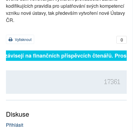
kodifikujících pravidla pro uplatňování svých kompetencí
vzniku nové ústavy, tak především vytvoření nové Ústavy
ČR.
0
Vytisknout
ě závisejí na finančních příspěvcích čtenářů. Prosíme,
17361
Diskuse
Přihlásit