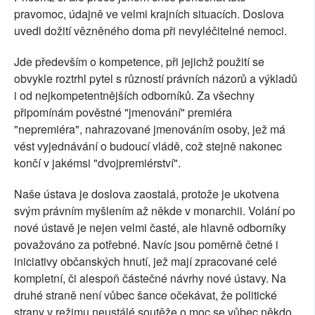
pravomoc, údajně ve velmi krajních situacích. Doslova
uvedl dožití vězněného doma při nevyléčitelné nemoci.
Jde především o kompetence, při jejichž použití se
obvykle roztrhl pytel s růzností právních názorů a výkladů
i od nejkompetentnějších odborníků. Za všechny
připomínám pověstné "jmenování" premiéra
"nepremiéra", nahrazované jmenováním osoby, jež má
vést vyjednávání o budoucí vládě, což stejně nakonec
končí v jakémsi "dvojpremiérství".
Naše ústava je doslova zaostalá, protože je ukotvena
svým právním myšlením až někde v monarchii. Volání po
nové ústavě je nejen velmi časté, ale hlavně odborníky
považováno za potřebné. Navíc jsou poměrně četné i
iniciativy občanských hnutí, jež mají zpracované celé
kompletní, či alespoň částečné návrhy nové ústavy. Na
druhé straně není vůbec šance očekávat, že politické
strany v režimu neustálé soutěže o moc se vůbec někdo