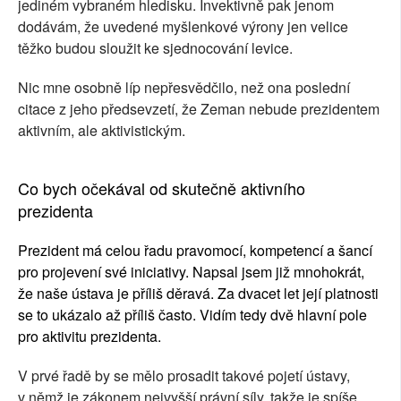
jediném vybraném hledisku. Invektivně pak jenom
dodávám, že uvedené myšlenkové výrony jen velice
těžko budou sloužit ke sjednocování levice.
Nic mne osobně líp nepřesvědčilo, než ona poslední
citace z jeho předsevzetí, že Zeman nebude prezidentem
aktivním, ale aktivistickým.
Co bych očekával od skutečně aktivního
prezidenta
Prezident má celou řadu pravomocí, kompetencí a šancí
pro projevení své iniciativy. Napsal jsem již mnohokrát,
že naše ústava je příliš děravá. Za dvacet let její platnosti
se to ukázalo až příliš často. Vidím tedy dvě hlavní pole
pro aktivitu prezidenta.
V prvé řadě by se mělo prosadit takové pojetí ústavy,
v němž je zákonem nejvyšší právní síly, takže je spíše