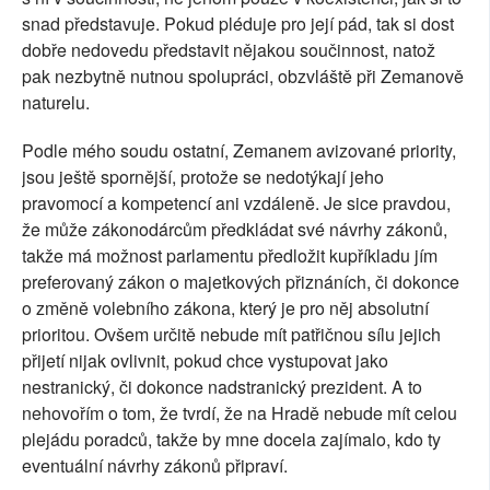
snad představuje. Pokud pléduje pro její pád, tak si dost
dobře nedovedu představit nějakou součinnost, natož
pak nezbytně nutnou spolupráci, obzvláště při Zemanově
naturelu.
Podle mého soudu ostatní, Zemanem avizované priority,
jsou ještě spornější, protože se nedotýkají jeho
pravomocí a kompetencí ani vzdáleně. Je sice pravdou,
že může zákonodárcům předkládat své návrhy zákonů,
takže má možnost parlamentu předložit kupříkladu jím
preferovaný zákon o majetkových přiznáních, či dokonce
o změně volebního zákona, který je pro něj absolutní
prioritou. Ovšem určitě nebude mít patřičnou sílu jejich
přijetí nijak ovlivnit, pokud chce vystupovat jako
nestranický, či dokonce nadstranický prezident. A to
nehovořím o tom, že tvrdí, že na Hradě nebude mít celou
plejádu poradců, takže by mne docela zajímalo, kdo ty
eventuální návrhy zákonů připraví.