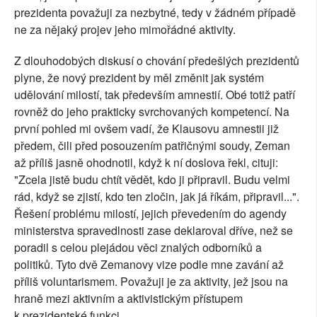
prezidenta považuji za nezbytné, tedy v žádném případě
ne za nějaký projev jeho mimořádné aktivity.
Z dlouhodobých diskusí o chování předešlých prezidentů
plyne, že nový prezident by měl změnit jak systém
udělování milostí, tak především amnestií. Obé totiž patří
rovněž do jeho prakticky svrchovaných kompetencí. Na
první pohled mi ovšem vadí, že Klausovu amnestii již
předem, čili před posouzením patřičnými soudy, Zeman
až příliš jasně ohodnotil, když k ní doslova řekl, cituji:
"Zcela jistě budu chtít vědět, kdo ji připravil. Budu velmi
rád, když se zjistí, kdo ten zločin, jak já říkám, připravil...".
Řešení problému milostí, jejich převedením do agendy
ministerstva spravedlnosti zase deklaroval dříve, než se
poradil s celou plejádou věci znalých odborníků a
politiků. Tyto dvě Zemanovy vize podle mne zavání až
příliš voluntarismem. Považuji je za aktivity, jež jsou na
hraně mezi aktivním a aktivistickým přístupem
k prezidentské funkci.