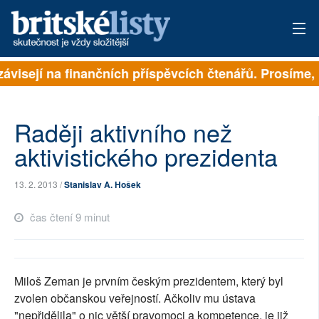
závisejí na finančních příspěvcích čtenářů. Prosíme, p
PŘIHLÁSIT
AKTUÁLNÍ VYDÁNÍ
Raději aktivního než
ARCHIV
aktivistického prezidenta
ROZHOVORY
13. 2. 2013 /
Stanislav A. Hošek
TÉMATA
čas čtení 9 minut
NEJČTENĚJŠÍ ZA 7 DNÍ
AUTOŘI
Miloš Zeman je prvním českým prezidentem, který byl
zvolen občanskou veřejností. Ačkoliv mu ústava
PŘÍSPĚVKY NA PROVOZ
"nepřidělila" o nic větší pravomoci a kompetence, je již