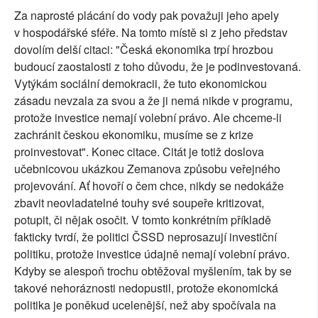
Za naprosté plácání do vody pak považuji jeho apely
v hospodářské sféře. Na tomto místě si z jeho představ
dovolím delší citaci: "Česká ekonomika trpí hrozbou
budoucí zaostalosti z toho důvodu, že je podinvestovaná.
Vytýkám sociální demokracii, že tuto ekonomickou
zásadu nevzala za svou a že ji nemá nikde v programu,
protože investice nemají volební právo. Ale chceme-li
zachránit českou ekonomiku, musíme se z krize
proinvestovat". Konec citace. Citát je totiž doslova
učebnicovou ukázkou Zemanova způsobu veřejného
projevování. Ať hovoří o čem chce, nikdy se nedokáže
zbavit neovladatelné touhy své soupeře kritizovat,
potupit, či nějak osočit. V tomto konkrétním příkladě
fakticky tvrdí, že politici ČSSD neprosazují investiční
politiku, protože investice údajně nemají volební právo.
Kdyby se alespoň trochu obtěžoval myšlením, tak by se
takové nehoráznosti nedopustil, protože ekonomická
politika je poněkud ucelenější, než aby spočívala na