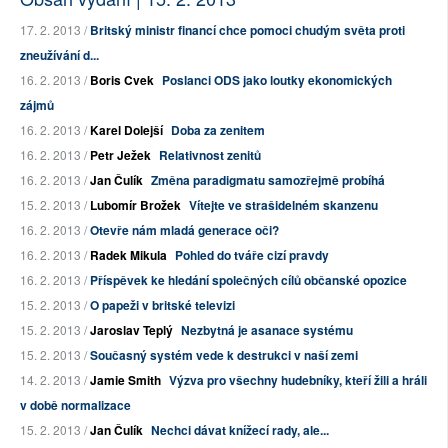
17. 2. 2013 /
Britský ministr financí chce pomoci chudým světa proti
zneužívání d...
16. 2. 2013 /
Boris Cvek
Poslanci ODS jako loutky ekonomických
zájmů
16. 2. 2013 /
Karel Dolejší
Doba za zenitem
16. 2. 2013 /
Petr Ježek
Relativnost zenitů
16. 2. 2013 /
Jan Čulík
Změna paradigmatu samozřejmě probíhá
15. 2. 2013 /
Lubomír Brožek
Vítejte ve strašidelném skanzenu
16. 2. 2013 /
Otevře nám mladá generace oči?
16. 2. 2013 /
Radek Mikula
Pohled do tváře cizí pravdy
16. 2. 2013 /
Příspěvek ke hledání společných cílů občanské opozice
15. 2. 2013 /
O papeži v britské televizi
15. 2. 2013 /
Jaroslav Teplý
Nezbytná je asanace systému
15. 2. 2013 /
Současný systém vede k destrukci v naší zemi
14. 2. 2013 /
Jamie Smith
Výzva pro všechny hudebníky, kteří žili a hráli
v době normalizace
15. 2. 2013 /
Jan Čulík
Nechci dávat knížecí rady, ale...