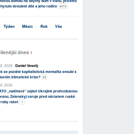
novou bombu na obytný dům v Íránu, přičemž
hynulo dvouleté dítě a jeho rodiče
4410
Týden
Měsíc
Rok
Vše
ílenější dnes
 8. 2026
Daniel Veselý
k se pozdně kapitalistická mentalita snoubí s
šením klimatické krize?
43
 8. 2026
TO „naléhavě“ zajistí Ukrajině protivzdušnou
ranu, Zelenskyj varuje před nárůstem ruské
ýroby raket
1