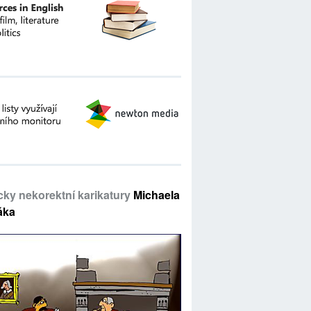
icky nekorektní karikatury
Michaela
áka