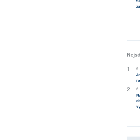
tu
za
Nejsd
6.
Ja
ře
6.
NA
ob
v