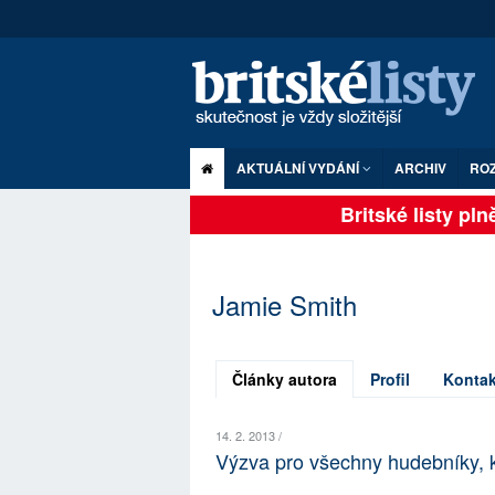
AKTUÁLNÍ VYDÁNÍ
ARCHIV
RO
Britské listy plně 
Jamie Smith
Články autora
Profil
Kontak
14. 2. 2013 /
Výzva pro všechny hudebníky, kt