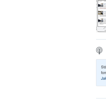
St
for
Ja