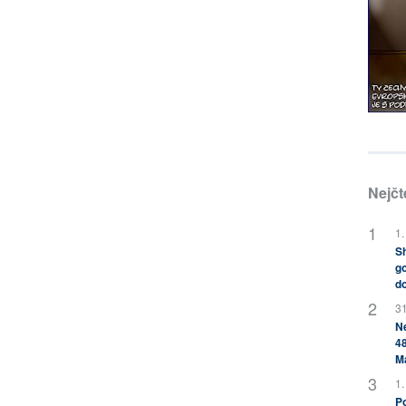
Nejčt
1.
Sh
go
do
31
Ne
48
M
1.
Po