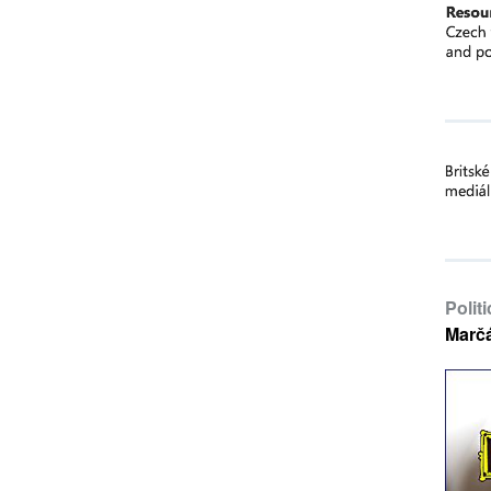
Polit
Marč