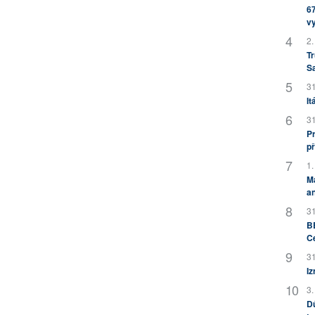
67
v
2.
Tr
S
31
It
31
Pr
př
1.
M
an
31
BB
C
31
Iz
3.
Dů