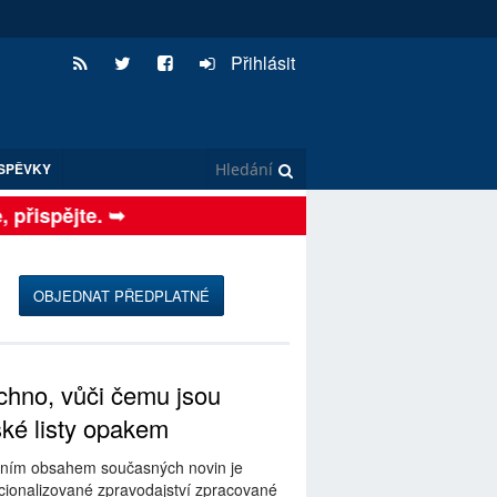
Přihlásit
SPĚVKY
přispějte. ➥
OBJEDNAT PŘEDPLATNÉ
hno, vůči čemu jsou
ské listy opakem
ním obsahem současných novin je
ionalizované zpravodajství zpracované