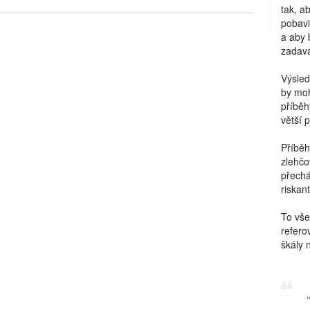
tak, a
pobavi
a aby 
zadava
Výsled
by moh
příběh
větší 
Příběh
zlehčo
přechá
riskant
To vše
refero
škály 