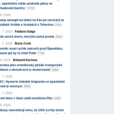
, španělská vláda oznámila plány na
ybudování bariéry
10702
 8. 2026
ump ustoupil od útoků na Írán po varování ze
aúdské Arábie a hrozbách z Teheránu
9190
. 7. 2026
Fabiano Golgo
álie zavírá dveře, kterými sama prošla
8063
. 7. 2026
Boris Cvek
emiér musí rychle zakročit proti Španělsku,
esně jak by to chtěl Putin
7198
 8. 2026
Bohumil Kartous
acinka jako orwellovský pěšák trumpovské
titeze o demokracii (o skutečnosti)
6868
. 7. 2026
C: Hysterie ohledně imigrantů ve španělské
eutě je nesmysl
5839
. 7. 2026
rael dnes v Gaze zabil osmiletou Ritu
4506
 8. 2026
kazy nasvědčují tomu, že USA svrhly téměř