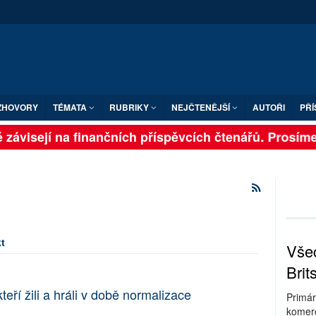
ZHOVORY
TÉMATA
RUBRIKY
NEJČTENĚJŠÍ
AUTOŘI
PŘÍ
závisejí na finančních příspěvcích čtenářů. Prosíme, 
t
Všec
Brit
eří žili a hráli v době normalizace
Primár
komerc