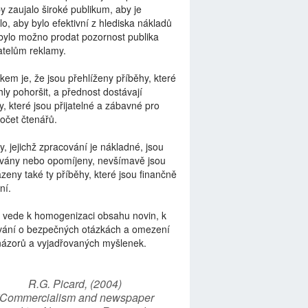
by zaujalo široké publikum, aby je
lo, aby bylo efektivní z hlediska nákladů
bylo možno prodat pozornost publika
telům reklamy.
kem je, že jsou přehlíženy příběhy, které
ly pohoršit, a přednost dostávají
y, které jsou přijatelné a zábavné pro
počet čtenářů.
y, jejichž zpracování je nákladné, jsou
vány nebo opomíjeny, nevšímavě jsou
zeny také ty příběhy, které jsou finančně
ní.
 vede k homogenizaci obsahu novin, k
vání o bezpečných otázkách a omezení
názorů a vyjadřovaných myšlenek.
R.G. Picard, (2004)
“Commercialism and newspaper