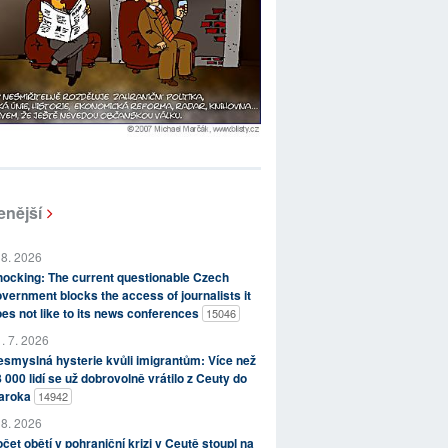
enější
 8. 2026
ocking: The current questionable Czech
vernment blocks the access of journalists it
es not like to its news conferences
15046
. 7. 2026
smyslná hysterie kvůli imigrantům: Více než
 000 lidí se už dobrovolně vrátilo z Ceuty do
aroka
14942
 8. 2026
čet obětí v pohraniční krizi v Ceutě stoupl na