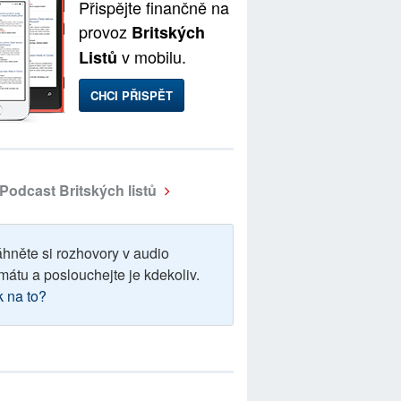
Přispějte finančně na
provoz
Britských
v mobilu.
Listů
CHCI PŘISPĚT
Podcast Britských listů
áhněte si rozhovory v audio
mátu a poslouchejte je kdekoliv.
k na to?