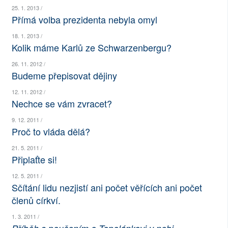
25. 1. 2013 /
SOCIÁLNÍ SÍTĚ
Přímá volba prezidenta nebyla omyl
RUBRIKY
18. 1. 2013 /
Kolik máme Karlů ze Schwarzenbergu?
PLNÁ VERZE STRÁNEK
26. 11. 2012 /
Budeme přepisovat dějiny
12. 11. 2012 /
Nechce se vám zvracet?
9. 12. 2011 /
Proč to vláda dělá?
21. 5. 2011 /
Připlaťte si!
12. 5. 2011 /
Sčítání lidu nezjistí ani počet věřících ani počet
členů církví.
1. 3. 2011 /