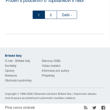
Příběh s poučením o Topolánkovi v nebi
1
2
Další ›
Britské listy
O nás - Britské listy
Stanovy OSBL
Kontakty
Vzkaz redakci
Opravy
Informace pro autory
Reklama
Příspěvky
Obchodní podmínky
Copyright © 1996-2026
Občanské sdružení Britské listy
| Kopírování obsahu
možné pouze po předchozím písemném souhlasu redakce.
Plná verze stránek