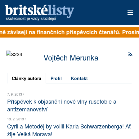
lně závisejí na finančních příspěvcích čtenářů. Prosím
PŘIHLÁSIT
AKTUÁLNÍ VYDÁNÍ
Vojtěch Merunka
ARCHIV
ROZHOVORY
Články autora
Profil
Kontakt
TÉMATA
7. 9. 2013 /
Příspěvek k objasnění nové vlny rusofobie a
NEJČTENĚJŠÍ ZA 7 DNÍ
antizemanovství
AUTOŘI
13. 2. 2013 /
Cyril a Metoděj by volili Karla Schwarzenberga! Ať
PŘÍSPĚVKY NA PROVOZ
žije Velká Morava!