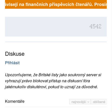
závisejí na finančních příspěvcích čtenářů. Prosíme, 
4542
Diskuse
Přihlásit
Upozorňujeme, že Britské listy jako soukromý server si
vyhrazují právo blokovat přístup na diskusní fóra
jakémukoliv diskutérovi, pokud to uznají za důvodné.
Komentáře
nejnovější
oblíbené