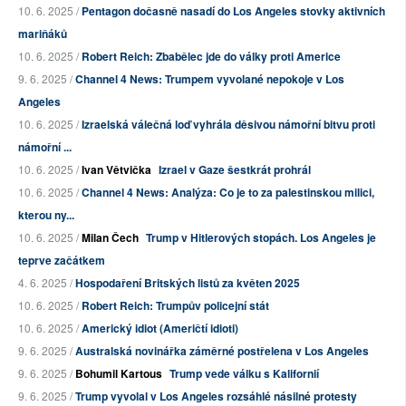
10. 6. 2025 /
Pentagon dočasně nasadí do Los Angeles stovky aktivních
mariňáků
10. 6. 2025 /
Robert Reich: Zbabělec jde do války proti Americe
9. 6. 2025 /
Channel 4 News: Trumpem vyvolané nepokoje v Los
Angeles
10. 6. 2025 /
Izraelská válečná loď vyhrála děsivou námořní bitvu proti
námořní ...
10. 6. 2025 /
Ivan Větvička
Izrael v Gaze šestkrát prohrál
10. 6. 2025 /
Channel 4 News: Analýza: Co je to za palestinskou milici,
kterou ny...
10. 6. 2025 /
Milan Čech
Trump v Hitlerových stopách. Los Angeles je
teprve začátkem
4. 6. 2025 /
Hospodaření Britských listů za květen 2025
10. 6. 2025 /
Robert Reich: Trumpův policejní stát
10. 6. 2025 /
Americký idiot (Američtí idioti)
9. 6. 2025 /
Australská novinářka záměrné postřelena v Los Angeles
9. 6. 2025 /
Bohumil Kartous
Trump vede válku s Kalifornií
9. 6. 2025 /
Trump vyvolal v Los Angeles rozsáhlé násilné protesty