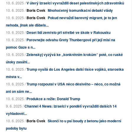
10. 6. 2025 /
V úterý Izraelci vyvraždili deset palestinských zdravotníků
10. 6. 2025 /
Boris Cvek
Mnohočetný komunikační debakl vlády
10. 6. 2025 /
Boris Cvek
Pokud nevraždí barevný migrant, je to jen
nehoda, jinak ale ďábels...
10. 6. 2025 /
Deset lidí zemřelo při střelbě ve škole v Rakousku
10. 6. 2025 /
Porovnejte odvahu Grety Thunbergové při její misi na
pomoc Gaze s n...
10. 6. 2025 /
Zelenskyj vyzývá ke „konkrétním krokům“ poté, co ruské
útoky zasáhl...
10. 6. 2025 /
Trump vysílá do Los Angeles další tisíce vojáků, starostka
města v...
10. 6. 2025 /
Trump rozpoutal v USA něco děsivého – něco, co možná
ani on sám ne...
10. 6. 2025 /
Produkce a režie: Donald Trump
9. 6. 2025 /
Channel 4 News: Izraelci v pondělí vyvraždili dalších 14
vyhladověl...
10. 6. 2025 /
Boris Cvek
Skončí to u psí boudy z betonu jako moderní
podoby bytu