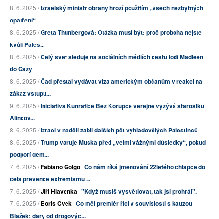
8. 6. 2025 /
Izraelský ministr obrany hrozí použitím „všech nezbytných
opatření“...
8. 6. 2025 /
Greta Thunbergová: Otázka musí být: proč proboha nejste
kvůli Pales...
8. 6. 2025 /
Celý svět sleduje na sociálních médiích cestu lodi Madleen
do Gazy
8. 6. 2025 /
Čad přestal vydávat víza americkým občanům v reakci na
zákaz vstupu...
9. 6. 2025 /
Iniciativa Kunratice Bez Korupce veřejně vyzývá starostku
Alinčov...
8. 6. 2025 /
Izrael v neděli zabil dalších pět vyhladovělých Palestinců
8. 6. 2025 /
Trump varuje Muska před „velmi vážnými důsledky“, pokud
podpoří dem...
7. 6. 2025 /
Fabiano Golgo
Co nám říká jmenování 22letého chlapce do
čela prevence extremismu ...
7. 6. 2025 /
Jiří Hlavenka
"Když musíš vysvětlovat, tak jsi prohrál".
7. 6. 2025 /
Boris Cvek
Co měl premiér říci v souvislosti s kauzou
Blažek: dary od drogovýc...