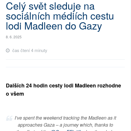
Celý svět sleduje na
SOCIÁLNÍ SÍTĚ
sociálních médiích cestu
RUBRIKY
lodi Madleen do Gazy
PLNÁ VERZE STRÁNEK
8. 6. 2025
čas čtení 4 minuty
Dalších 24 hodin cesty lodi Madleen rozhodne
o všem
I’ve spent the weekend tracking the Madleen as it
approaches Gaza – a journey which, thanks to