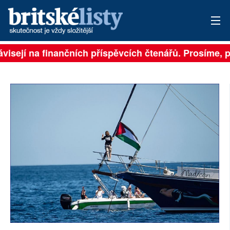
visejí na finančních příspěvcích čtenářů. Prosíme, při
PŘIHLÁSIT
AKTUÁLNÍ VYDÁNÍ
ARCHIV
ROZHOVORY
TÉMATA
NEJČTENĚJŠÍ ZA 7 DNÍ
AUTOŘI
PŘÍSPĚVKY NA PROVOZ