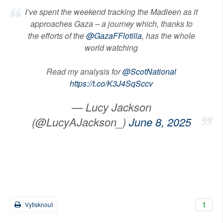
I’ve spent the weekend tracking the Madleen as it
approaches Gaza – a journey which, thanks to
the efforts of the
@GazaFFlotilla
, has the whole
world watching
Read my analysis for
@ScotNational
https://t.co/K3J4SqSccv
— Lucy Jackson
(@LucyAJackson_)
June 8, 2025
1
Vytisknout