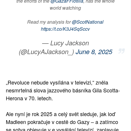
the efforts of the
@GazaFFlotilla
, has the whole
world watching
Read my analysis for
@ScotNational
https://t.co/K3J4SqSccv
— Lucy Jackson
(@LucyAJackson_)
June 8, 2025
„Revoluce nebude vysílána v televizi,“ zněla
nesmrtelná slova jazzového básníka Gila Scotta-
Herona v 70. letech.
Ale nyní je rok 2025 a celý svět sleduje, jak loď
Madleen pokračuje v cestě do Gazy – a zatímco
se sotva objevuje v e vysálání televizí, zaplavuje