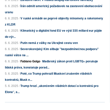
6. 6. 2025 /
Írán odmítl americký požadavek na zastavení obohacování
uranu
6. 6. 2025 /
V ruské armádě se poprvé objevily minomety a raketomety
z KLDR
6. 6. 2025 /
Klimatický a digitální fond EU ve výši 335 miliard eur půjde
do výr...
6. 6. 2025 /
Putin nemá z války na Ukrajině cestu ven
6. 6. 2025 /
Severokorejský Kim slibuje "bezpodmínečnou podporu"
ruské válce na ...
6. 6. 2025 /
Fabiano Golgo
Maďarský zákon proti LGBTQ+ porušuje
lidská práva, konstatuje porad...
5. 6. 2025 /
Poté, co Trump pohrozil Muskovi zrušením vládních
kontraktů, Musk e...
5. 6. 2025 /
Trump hrozí „ukončením vládních dotací a kontraktů pro
Elona“, s...