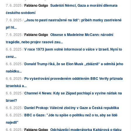
7. 6. 2025 /
Fabiano Golgo
Sudetští Němci, Gaza a morální dilemata
českého svědomí
7. 6. 2025 /
„Jsou to pasti nastražené na lidi“: příběh matky zastřelené
při hl...
7. 6. 2025 /
Fabiano Golgo
Obsese s Madeleine McCann: národní
tragédie, nebo projev rasové zau...
6. 6. 2025 /
V roce 1973 jsem volně informoval o válce v Izraeli. Nyní to
cenz...
6. 6. 2025 /
Donald Trump říká, že se Elon Musk „zbláznil“ a odmítá jeho
nabídku...
6. 6. 2025 /
Po vyšetřování provedeném oddělením BBC Verify přiznala
izraelská a...
6. 6. 2025 /
Channel 4 News: Kdy se Západ pochlapí a vyvine nátlak na
Izrael?
6. 6. 2025 /
Daniel Prokop: Válečné zločiny v Gaze a Česká republika
6. 6. 2025 /
BBC o Gaze: "Jde tu spíše o politiku než o to, aby se lidé
najedli"
6. 6. 2025 /
Fabiano Golgo
Odcházející moderátorka Kajtárová o tlaku