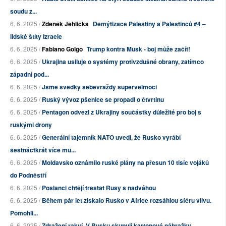
soudu z...
6. 6. 2025 /
Zdeněk Jehlička
Demýtizace Palestiny a Palestinců #4 –
lidské štíty Izraele
6. 6. 2025 /
Fabiano Golgo
Trump kontra Musk - boj může začít!
6. 6. 2025 /
Ukrajina usiluje o systémy protivzdušné obrany, zatímco
západní pod...
6. 6. 2025 /
Jsme svědky sebevraždy supervelmoci
6. 6. 2025 /
Ruský vývoz pšenice se propadl o čtvrtinu
6. 6. 2025 /
Pentagon odvezl z Ukrajiny součástky důležité pro boj s
ruskými drony
6. 6. 2025 /
Generální tajemník NATO uvedl, že Rusko vyrábí
šestnáctkrát více mu...
6. 6. 2025 /
Moldavsko oznámilo ruské plány na přesun 10 tisíc vojáků
do Podněstří
6. 6. 2025 /
Poslanci chtějí trestat Rusy s nadváhou
6. 6. 2025 /
Během pár let získalo Rusko v Africe rozsáhlou sféru vlivu.
Pomohli...
6. 6. 2025 /
Zdražení rakví. V Rusku skupují kartonové náhražky