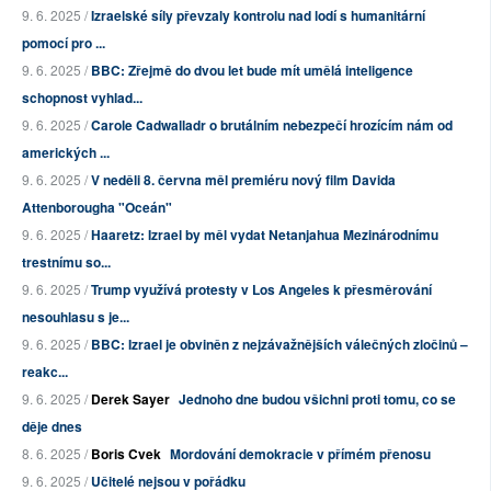
9. 6. 2025 /
Izraelské síly převzaly kontrolu nad lodí s humanitární
pomocí pro ...
9. 6. 2025 /
BBC: Zřejmě do dvou let bude mít umělá inteligence
schopnost vyhlad...
9. 6. 2025 /
Carole Cadwalladr o brutálním nebezpečí hrozícím nám od
amerických ...
9. 6. 2025 /
V neděli 8. června měl premiéru nový film Davida
Attenborougha "Oceán"
9. 6. 2025 /
Haaretz: Izrael by měl vydat Netanjahua Mezinárodnímu
trestnímu so...
9. 6. 2025 /
Trump využívá protesty v Los Angeles k přesměrování
nesouhlasu s je...
9. 6. 2025 /
BBC: Izrael je obviněn z nejzávažnějších válečných zločinů –
reakc...
9. 6. 2025 /
Derek Sayer
Jednoho dne budou všichni proti tomu, co se
děje dnes
8. 6. 2025 /
Boris Cvek
Mordování demokracie v přímém přenosu
9. 6. 2025 /
Učitelé nejsou v pořádku