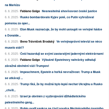
na Markízu
6. 6. 2025 /
Fabiano Golgo
Nesnesitelná shovívavost české justice
6. 6. 2025 /
Rusko bombardovalo Kyjev poté, co Putin vyhrožoval
pomstou za oper...
6. 6. 2025 /
Elon Musk naznačuje, že by mohl ustoupit ve veřejné hádce
s Donalde...
6. 6. 2025 /
Beno Trávníček Brodský
Ve veřejnoprávní televizi se něco
muselo stát!?
6. 6. 2025 /
Češi hazardují se svými zastaralými jadernými elektrárnami
6. 6. 2025 /
Fabiano Golgo
Výbušné Epsteinovy nahrávky odhalují
závažná obvinění vůči Trumpovi
6. 6. 2025 /
Impeachment, Epstein a hořká nevraživost: Trump a Musk
se utkávají ...
6. 6. 2025 /
Trump říká, že by možná bylo lepší nechat Ukrajinu a Rusko
„chvíli...
6. 6. 2025 /
Izrael je obviněn z vyzbrojování džihádistického
palestinského gang...
6. 6. 2025 /
Rubio uvalil sankce na čtyři soudce Mezinárodního trestního