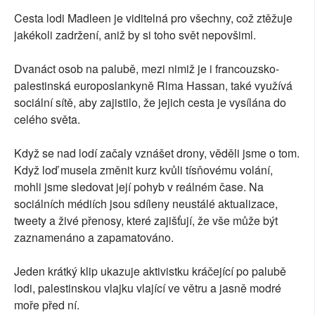
Cesta lodi Madleen je viditelná pro všechny, což ztěžuje
jakékoli zadržení, aniž by si toho svět nepovšiml.
Dvanáct osob na palubě, mezi nimiž je i francouzsko-
palestinská europoslankyně Rima Hassan, také využívá
sociální sítě, aby zajistilo, že jejich cesta je vysílána do
celého světa.
Když se nad lodí začaly vznášet drony, věděli jsme o tom.
Když loď musela změnit kurz kvůli tísňovému volání,
mohli jsme sledovat její pohyb v reálném čase. Na
sociálních médiích jsou sdíleny neustálé aktualizace,
tweety a živé přenosy, které zajišťují, že vše může být
zaznamenáno a zapamatováno.
Jeden krátký klip ukazuje aktivistku kráčející po palubě
lodi, palestinskou vlajku vlající ve větru a jasně modré
moře před ní.