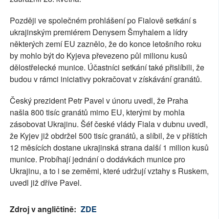
Později ve společném prohlášení po Fialově setkání s
ukrajinským premiérem Denysem Šmyhalem a lídry
některých zemí EU zaznělo, že do konce letošního roku
by mohlo být do Kyjeva převezeno půl milionu kusů
dělostřelecké munice. Účastníci setkání také přislíbili, že
budou v rámci iniciativy pokračovat v získávání granátů.
Český prezident Petr Pavel v únoru uvedl, že Praha
našla 800 tisíc granátů mimo EU, kterými by mohla
zásobovat Ukrajinu. Šéf české vlády Fiala v dubnu uvedl,
že Kyjev již obdržel 500 tisíc granátů, a slíbil, že v příštích
12 měsících dostane ukrajinská strana další 1 milion kusů
munice. Probíhají jednání o dodávkách munice pro
Ukrajinu, a to i se zeměmi, které udržují vztahy s Ruskem,
uvedl již dříve Pavel.
Zdroj v angličtině:
ZDE