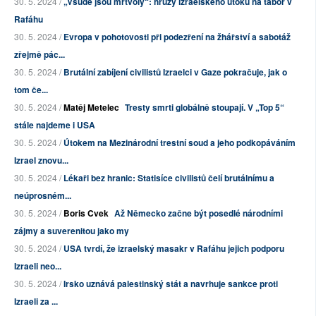
30. 5. 2024 /
„Všude jsou mrtvoly“: hrůzy izraelského útoku na tábor v
Rafáhu
30. 5. 2024 /
Evropa v pohotovosti při podezření na žhářství a sabotáž
zřejmě pác...
30. 5. 2024 /
Brutální zabíjení civilistů Izraelci v Gaze pokračuje, jak o
tom če...
30. 5. 2024 /
Matěj Metelec
Tresty smrti globálně stoupají. V „Top 5“
stále najdeme i USA
30. 5. 2024 /
Útokem na Mezinárodní trestní soud a jeho podkopáváním
Izrael znovu...
30. 5. 2024 /
Lékaři bez hranic: Statisíce civilistů čelí brutálnímu a
neúprosném...
30. 5. 2024 /
Boris Cvek
Až Německo začne být posedlé národními
zájmy a suverenitou jako my
30. 5. 2024 /
USA tvrdí, že izraelský masakr v Rafáhu jejich podporu
Izraeli neo...
30. 5. 2024 /
Irsko uznává palestinský stát a navrhuje sankce proti
Izraeli za ...