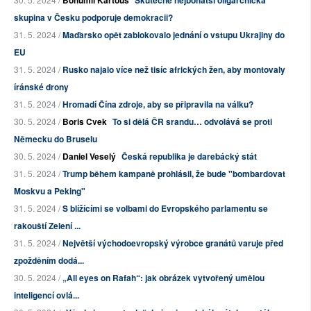
Bohumil Kartous
Skutečně nejbohatší oligarchická
skupina v Česku podporuje demokracii?
31. 5. 2024 /
Maďarsko opět zablokovalo jednání o vstupu Ukrajiny do
EU
31. 5. 2024 /
Rusko najalo více než tisíc afrických žen, aby montovaly
íránské drony
31. 5. 2024 /
Hromadí Čína zdroje, aby se připravila na válku?
30. 5. 2024 /
Boris Cvek
To si dělá ČR srandu… odvolává se proti
Německu do Bruselu
30. 5. 2024 /
Daniel Veselý
Česká republika je darebácký stát
31. 5. 2024 /
Trump během kampaně prohlásil, že bude "bombardovat
Moskvu a Peking"
31. 5. 2024 /
S blížícími se volbami do Evropského parlamentu se
rakouští Zelení ...
31. 5. 2024 /
Největší východoevropský výrobce granátů varuje před
zpožděním dodá...
30. 5. 2024 /
„All eyes on Rafah“: jak obrázek vytvořený umělou
inteligencí ovlá...