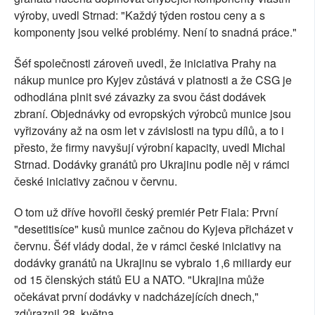
výroby, uvedl Strnad: "Každý týden rostou ceny a s
komponenty jsou velké problémy. Není to snadná práce."
Šéf společnosti zároveň uvedl, že iniciativa Prahy na
nákup munice pro Kyjev zůstává v platnosti a že CSG je
odhodlána plnit své závazky za svou část dodávek
zbraní. Objednávky od evropských výrobců munice jsou
vyřizovány až na osm let v závislosti na typu dílů, a to i
přesto, že firmy navyšují výrobní kapacity, uvedl Michal
Strnad. Dodávky granátů pro Ukrajinu podle něj v rámci
české iniciativy začnou v červnu.
O tom už dříve hovořil český premiér Petr Fiala: První
"desetitisíce" kusů munice začnou do Kyjeva přicházet v
červnu. Šéf vlády dodal, že v rámci české iniciativy na
dodávky granátů na Ukrajinu se vybralo 1,6 miliardy eur
od 15 členských států EU a NATO. "Ukrajina může
očekávat první dodávky v nadcházejících dnech,"
zdůraznil 28. května.