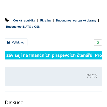
Česká republika
|
Ukrajina
|
Budoucnost evropské obrany
|
Budoucnost NATO a OSN
2
Vytisknout
lně závisejí na finančních příspěvcích čtenářů. Prosím
7103
Diskuse