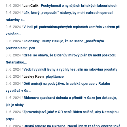
3. 6. 2024 /
Jan Čulík
Pochybnosti o nynějších britských labouristech
3. 6. 2024 /
Lék, který „rozpouští“ nádory, by mohl nahradit operaci
rakoviny s...
3. 6. 2024 /
V Indii při padesátistupňových teplotách zemřelo vedrem při
volbách...
3. 6. 2024 /
Zelenskyj: Trump riskuje, že se stane „poraženým
prezidentem“, pok...
3. 6. 2024 /
Izrael se obává, že Bidenův mírový plán by mohl poškodit
Netanjahuo...
3. 6. 2024 /
Vědci vyvinuli levný a rychlý test slin na rakovinu prostaty
2. 6. 2024 /
Lesley Keen
plupittance
2. 6. 2024 /
Děti umírají na podvýživu. Izraelská operace v Rafáhu
vyvolává v Ga...
1. 6. 2024 /
Bidenova zpackaná dohoda o příměří v Gaze jen dokazuje,
jak je slabý
1. 6. 2024 /
Zpravodajství, jaké v ČR není: Biden naléhá, aby Netanjahu
přijal ...
1. 6. 2024 /
Ruská agrese na Ukrajině: Noční údery zasáhly energetická