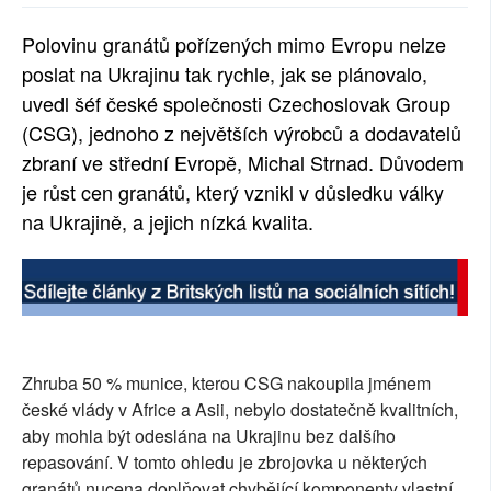
SOCIÁLNÍ SÍTĚ
Polovinu granátů pořízených mimo Evropu nelze
poslat na Ukrajinu tak rychle, jak se plánovalo,
RUBRIKY
uvedl šéf české společnosti Czechoslovak Group
PLNÁ VERZE STRÁNEK
(CSG), jednoho z největších výrobců a dodavatelů
zbraní ve střední Evropě, Michal Strnad. Důvodem
je růst cen granátů, který vznikl v důsledku války
na Ukrajině, a jejich nízká kvalita.
Zhruba 50 % munice, kterou CSG nakoupila jménem
české vlády v Africe a Asii, nebylo dostatečně kvalitních,
aby mohla být odeslána na Ukrajinu bez dalšího
repasování. V tomto ohledu je zbrojovka u některých
granátů nucena doplňovat chybějící komponenty vlastní