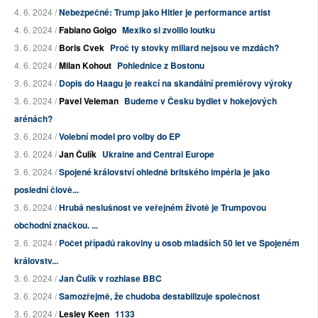
4. 6. 2024 /
Nebezpečné: Trump jako Hitler je performance artist
4. 6. 2024 /
Fabiano Golgo
Mexiko si zvolilo loutku
3. 6. 2024 /
Boris Cvek
Proč ty stovky miliard nejsou ve mzdách?
4. 6. 2024 /
Milan Kohout
Pohlednice z Bostonu
3. 6. 2024 /
Dopis do Haagu je reakcí na skandální premiérovy výroky
3. 6. 2024 /
Pavel Veleman
Budeme v Česku bydlet v hokejových
arénách?
3. 6. 2024 /
Volební model pro volby do EP
3. 6. 2024 /
Jan Čulík
Ukraine and Central Europe
3. 6. 2024 /
Spojené království ohledně britského impéria je jako
poslední člově...
3. 6. 2024 /
Hrubá neslušnost ve veřejném životě je Trumpovou
obchodní značkou. ...
3. 6. 2024 /
Počet případů rakoviny u osob mladších 50 let ve Spojeném
královstv...
3. 6. 2024 /
Jan Čulík v rozhlase BBC
3. 6. 2024 /
Samozřejmě, že chudoba destabilizuje společnost
3. 6. 2024 /
Lesley Keen
1133