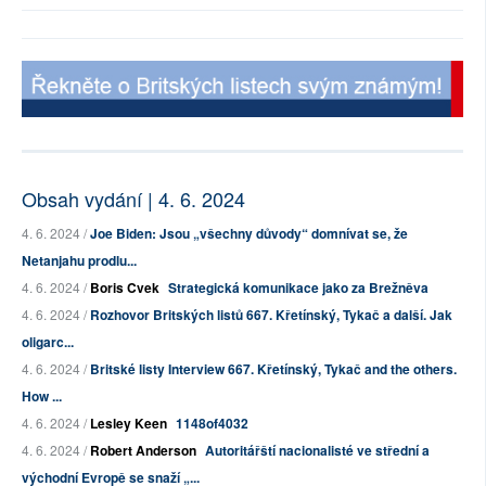
Obsah vydání | 4. 6. 2024
4. 6. 2024 /
Joe Biden: Jsou „všechny důvody“ domnívat se, že
Netanjahu prodlu...
4. 6. 2024 /
Boris Cvek
Strategická komunikace jako za Brežněva
4. 6. 2024 /
Rozhovor Britských listů 667. Křetínský, Tykač a další. Jak
oligarc...
4. 6. 2024 /
Britské listy Interview 667. Křetínský, Tykač and the others.
How ...
4. 6. 2024 /
Lesley Keen
1148of4032
4. 6. 2024 /
Robert Anderson
Autoritářští nacionalisté ve střední a
východní Evropě se snaží „...