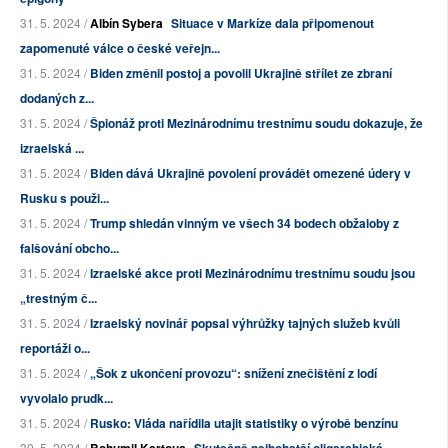
31. 5. 2024 /
Albín Sybera
Situace v Markíze dala připomenout
zapomenuté válce o české veřejn...
31. 5. 2024 /
Biden změnil postoj a povolil Ukrajině střílet ze zbraní
dodaných z...
31. 5. 2024 /
Špionáž proti Mezinárodnímu trestnímu soudu dokazuje, že
izraelská ...
31. 5. 2024 /
Biden dává Ukrajině povolení provádět omezené údery v
Rusku s použi...
31. 5. 2024 /
Trump shledán vinným ve všech 34 bodech obžaloby z
falšování obcho...
31. 5. 2024 /
Izraelské akce proti Mezinárodnímu trestnímu soudu jsou
„trestným č...
31. 5. 2024 /
Izraelský novinář popsal výhrůžky tajných služeb kvůli
reportáži o...
31. 5. 2024 /
„Šok z ukončení provozu“: snížení znečištění z lodí
vyvolalo prudk...
31. 5. 2024 /
Rusko: Vláda nařídila utajit statistiky o výrobě benzínu
30. 5. 2024 /