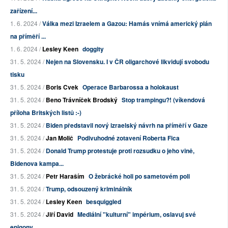
zařízení...
1. 6. 2024 /
Válka mezi Izraelem a Gazou: Hamás vnímá americký plán
na příměří ...
1. 6. 2024 /
Lesley Keen
doggity
31. 5. 2024 /
Nejen na Slovensku. I v ČR oligarchové likvidují svobodu
tisku
31. 5. 2024 /
Boris Cvek
Operace Barbarossa a holokaust
31. 5. 2024 /
Beno Trávníček Brodský
Stop trampingu?! (víkendová
příloha Britských listů :-)
31. 5. 2024 /
Biden představil nový izraelský návrh na příměří v Gaze
31. 5. 2024 /
Jan Molič
Podivuhodné zotavení Roberta Fica
31. 5. 2024 /
Donald Trump protestuje proti rozsudku o jeho vině,
Bidenova kampa...
31. 5. 2024 /
Petr Haraším
O žebrácké holi po sametovém poli
31. 5. 2024 /
Trump, odsouzený kriminálník
31. 5. 2024 /
Lesley Keen
besquiggled
31. 5. 2024 /
Jiří David
Mediální "kulturní" impérium, oslavuj své
epigony