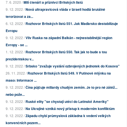
7. 6. 2020 /
Milí čtenáři a příznivci Britských listů
9. 12. 2022 /
Nová ultrapravicová vláda v Izraeli hodlá brutálně
terorizovat a za...
6. 12. 2022 /
Rozhovor Britských listů 551. Jak Maďarsko destabilizuje
Evropu
9. 12. 2022 /
Vliv Ruska na západní Balkán - nejnestabilnější region
Evropy - se ...
1. 12. 2022 /
Rozhovor Britských listů 550. Tak jak to bude s tou
prezidentskou v...
9. 12. 2022 /
Srbsko "zvažuje vyslání ozbrojených jednotek do Kosova"
26. 11. 2022 /
Rozhovor Britských listů 549. V Putinově mlýnku na
maso: Informace ...
9. 12. 2022 /
Čína půjčuje miliardy chudým zemím. Je to pro ně zátěž...
nebo pože...
9. 12. 2022 /
Ruské elity "se chystají utéci do Latinské Ameriky"
9. 12. 2022 /
Na Ukrajině vzniká nový přístup k moderním konfliktům
9. 12. 2022 /
Západu chybí průmyslová základna k vedení velkých
konvenčních pozem...