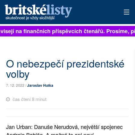
isejí na finančních příspěvcích čtenářů. Prosíme, při
PŘIHLÁSIT
AKTUÁLNÍ VYDÁNÍ
ARCHIV
O nebezpečí prezidentské
volby
ROZHOVORY
7. 12. 2022 /
Jaroslav Hutka
TÉMATA
čas čtení 8 minut
NEJČTENĚJŠÍ ZA 7 DNÍ
AUTOŘI
Jan Urban: Danuše Nerudová, největší spojenec
PŘÍSPĚVKY NA PROVOZ
Andreje Babiše. A možná to ani neví