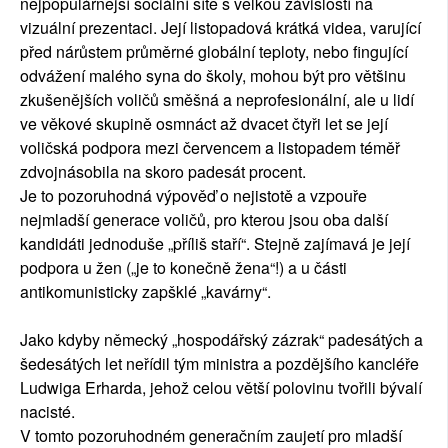
nejpopulárnější sociální sítě s velkou závislostí na
vizuální prezentaci. Její listopadová krátká videa, varující
před nárůstem průměrné globální teploty, nebo fingující
odvážení malého syna do školy, mohou být pro většinu
zkušenějších voličů směšná a neprofesionální, ale u lidí
ve věkové skupině osmnáct až dvacet čtyři let se její
voličská podpora mezi červencem a listopadem téměř
zdvojnásobila na skoro padesát procent.
Je to pozoruhodná výpověď o nejistotě a vzpouře
nejmladší generace voličů, pro kterou jsou oba další
kandidáti jednoduše „příliš staří“. Stejně zajímavá je její
podpora u žen („je to konečně žena“!) a u části
antikomunisticky zapšklé „kavárny“.
Jako kdyby německý „hospodářský zázrak“ padesátých a
šedesátých let neřídil tým ministra a pozdějšího kancléře
Ludwiga Erharda, jehož celou větší polovinu tvořili bývalí
nacisté.
V tomto pozoruhodném generačním zaujetí pro mladší