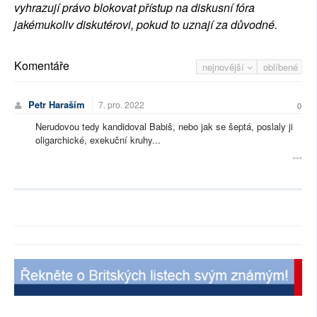
vyhrazují právo blokovat přístup na diskusní fóra
jakémukoliv diskutérovi, pokud to uznají za důvodné.
Komentáře
nejnovější
oblíbené
Petr Haraším
7. pro. 2022
0
Nerudovou tedy kandidoval Babiš, nebo jak se šeptá, poslaly ji
oligarchické, exekuční kruhy...