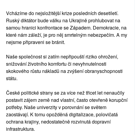
Vcházíme do nejsložitější krize posledních desetiletí.
Ruský diktátor bude válku na Ukrajině prohlubovat na
samou hranici konfrontace se Západem. Demokracie, na
které nám záleží, je pro něj smrtelným nebezpečím. A my
nejsme připraveni se bránit.
Naše společnost si zatím nepřipouští riziko ohrožení,
snižování životního komfortu či nevyhnutelnosti
skokového růstu nákladů na zvýšení obranyschopnosti
státu.
České politické strany se za více než třicet let nenaučily
postavit zájem země nad vlastní, často otevřeně korupční
potřeby. Naše univerzity v porovnání se světem
zaostávají. K tomu opožděná digitalizace, polovičatá
ochrana krajiny, nedostatečně rozvinutá dopravní
infrastruktura.