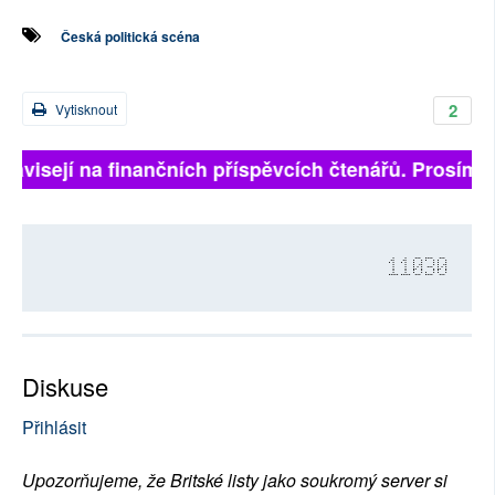
Česká politická scéna
2
Vytisknout
závisejí na finančních příspěvcích čtenářů. Prosíme, p
11030
Diskuse
Přihlásit
Upozorňujeme, že Britské listy jako soukromý server si