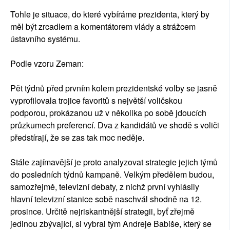
Tohle je situace, do které vybíráme prezidenta, který by
měl být zrcadlem a komentátorem vlády a strážcem
ústavního systému.
Podle vzoru Zeman:
Pět týdnů před prvním kolem prezidentské volby se jasně
vyprofilovala trojice favoritů s největší voličskou
podporou, prokázanou už v několika po sobě jdoucích
průzkumech preferencí. Dva z kandidátů ve shodě s voliči
předstírají, že se zas tak moc neděje.
Stále zajímavější je proto analyzovat strategie jejich týmů
do posledních týdnů kampaně. Velkým předělem budou,
samozřejmě, televizní debaty, z nichž první vyhlásily
hlavní televizní stanice sobě naschvál shodně na 12.
prosince. Určitě nejriskantnější strategii, byť zřejmě
jedinou zbývající, si vybral tým Andreje Babiše, který se