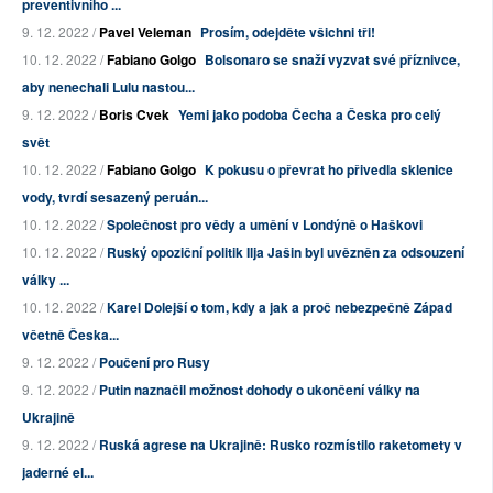
preventivního ...
9. 12. 2022 /
Pavel Veleman
Prosím, odejděte všichni tři!
10. 12. 2022 /
Fabiano Golgo
Bolsonaro se snaží vyzvat své příznivce,
aby nenechali Lulu nastou...
9. 12. 2022 /
Boris Cvek
Yemi jako podoba Čecha a Česka pro celý
svět
10. 12. 2022 /
Fabiano Golgo
K pokusu o převrat ho přivedla sklenice
vody, tvrdí sesazený peruán...
10. 12. 2022 /
Společnost pro vědy a umění v Londýně o Haškovi
10. 12. 2022 /
Ruský opoziční politik Ilja Jašin byl uvězněn za odsouzení
války ...
10. 12. 2022 /
Karel Dolejší o tom, kdy a jak a proč nebezpečně Západ
včetně Česka...
9. 12. 2022 /
Poučení pro Rusy
9. 12. 2022 /
Putin naznačil možnost dohody o ukončení války na
Ukrajině
9. 12. 2022 /
Ruská agrese na Ukrajině: Rusko rozmístilo raketomety v
jaderné el...