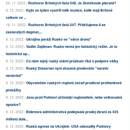
24. 11. 2022 /
Rozhovor Britských listů 548. Je Zeměkoule placatá?
9. 12. 2022 /
Kyjiv za týden vystřílí tolik munice, kolik mají Britové
celkem ve ...
18. 11. 2022 /
Rozhovor Britských listů 547. Přidržujeme-li se
zastaralých dogmat,...
9. 12. 2022 /
Ukrajina poráží Rusko ve "válce dronů"
9. 12. 2022 /
Vadim Zajdman: Rusko nemá jen fašistický režim. Je to
fašistická sp...
9. 12. 2022 /
Co nám tajný ruský státní průzkum říká o podpoře války
9. 12. 2022 /
Ruský Dissernet nyní zkoumá především "narativ
nenávisti"
9. 12. 2022 /
Obyvatelům ruských regionů začali prodávat protitankové
překážky
9. 12. 2022 /
Jsou proti Putinovi účinnější regionalisté, nebo velkoruská
opozice?
9. 12. 2022 /
Bidenova administrativa podepsala prodej zbraní za 425
milionů dola...
8. 12. 2022 /
Ruská agrese na Ukrajině: USA odsoudily Putinovy