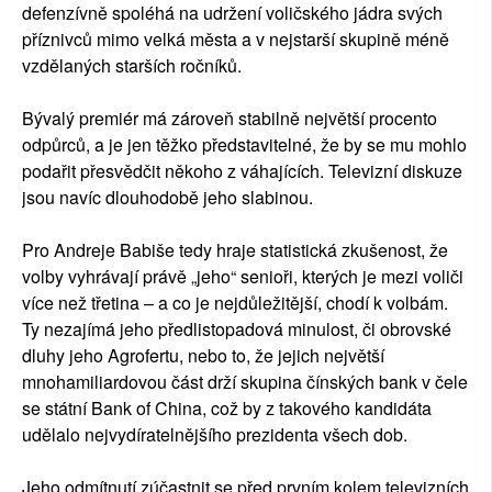
defenzívně spoléhá na udržení voličského jádra svých
příznivců mimo velká města a v nejstarší skupině méně
vzdělaných starších ročníků.
Bývalý premiér má zároveň stabilně největší procento
odpůrců, a je jen těžko představitelné, že by se mu mohlo
podařit přesvědčit někoho z váhajících. Televizní diskuze
jsou navíc dlouhodobě jeho slabinou.
Pro Andreje Babiše tedy hraje statistická zkušenost, že
volby vyhrávají právě „jeho“ senioři, kterých je mezi voliči
více než třetina – a co je nejdůležitější, chodí k volbám.
Ty nezajímá jeho předlistopadová minulost, či obrovské
dluhy jeho Agrofertu, nebo to, že jejich největší
mnohamiliardovou část drží skupina čínských bank v čele
se státní Bank of China, což by z takového kandidáta
udělalo nejvydíratelnějšího prezidenta všech dob.
Jeho odmítnutí zúčastnit se před prvním kolem televizních