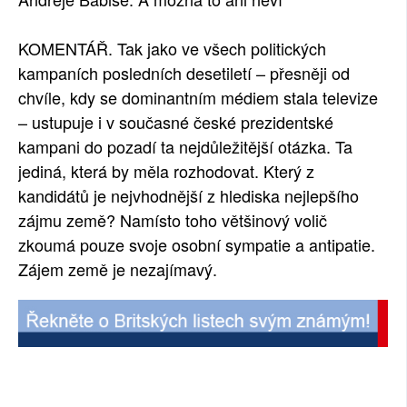
SOCIÁLNÍ SÍTĚ
KOMENTÁŘ. Tak jako ve všech politických
RUBRIKY
kampaních posledních desetiletí – přesněji od
chvíle, kdy se dominantním médiem stala televize
PLNÁ VERZE STRÁNEK
– ustupuje i v současné české prezidentské
kampani do pozadí ta nejdůležitější otázka. Ta
jediná, která by měla rozhodovat. Který z
kandidátů je nejvhodnější z hlediska nejlepšího
zájmu země? Namísto toho většinový volič
zkoumá pouze svoje osobní
sympatie a antipatie.
Zájem země je nezajímavý.