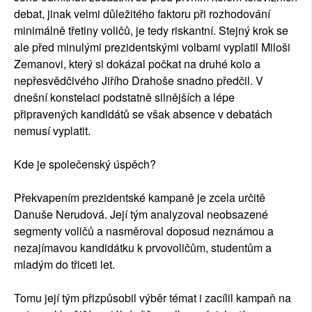
debat, jinak velmi důležitého faktoru při rozhodování
minimálně třetiny voličů, je tedy riskantní. Stejný krok se
ale před minulými prezidentskými volbami vyplatil Miloši
Zemanovi, který si dokázal počkat na druhé kolo a
nepřesvědčivého Jiřího Drahoše snadno předčil. V
dnešní konstelaci podstatně silnějších a lépe
připravených kandidátů se však absence v debatách
nemusí vyplatit.
Kde je společenský úspěch?
Překvapením prezidentské kampaně je zcela určitě
Danuše Nerudová. Její tým analyzoval neobsazené
segmenty voličů a nasměroval doposud neznámou a
nezajímavou kandidátku k prvovoličům, studentům a
mladým do třiceti let.
Tomu její tým přizpůsobil výběr témat i zacílil kampaň na