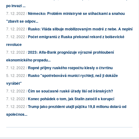
po invazi ...
7. 12. 2022 /
Německo: Problém ministryně se stíhačkami a snahou
"zbavit se odpov...
7. 12. 2022 /
Rusko: Vláda slibuje mobilizovaným modré z nebe. A neplní
7. 12. 2022 /
Počet emigrantů z Ruska překonal rekord z bolševické
revoluce
7. 12. 2022 /
2023: Alfa-Bank prognózuje výrazné prohloubení
ekonomického propadu...
7. 12. 2022 /
Ropné příjmy ruského rozpočtu klesly o čtvrtinu
5. 12. 2022 /
Rusko "spotřebovává munici rychleji, než ji dokáže
vyrábět"
7. 12. 2022 /
Čím se současné ruské úřady liší od íránských?
7. 12. 2022 /
Konec pohádek o tom, jak Stalin zatočil s korupcí
7. 12. 2022 /
Trump jako prezident utajil půjčku 19,8 milionu dolarů od
společnos...