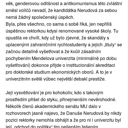
věk, genderovou odlišnost a antikomunismus této zvláštní
směsi voličů nevadí, že kandidátka Nerudová za sebou
nemá žádný společenský úspěch.
Byla, přes všechno, co sama o sobě říká, jen nepříliš
úspěšnou rektorkou kdysi renomované vysoké školy. Tu
opustila ve chvíli, kdy už bylo zjevné, že skandály s
uplacenými zahraničními rychlostudenty a jejich „tituly“ se
začnou detailně vyšetřovat a že kvůli zásadním
pochybením Mendelova univerzita (minimálně po dobu
vyšetřování) dokonce přijde o institucionální akreditaci
pro doktorské studium ekonomických oborů. A to je v
univerzitním světě vůbec největší debakl prestiže.
Její vysvětlování je pro kohokoliv, kdo s takovým
prostředím přišel do styku, přinejmenším nevěrohodné.
Několik členů akademického senátu MU dalo v
rozhovorech jasně najevo, že Danuše Nerudová by nikdy
pozici rektorky nemohla obhájit a že pro ni i univerzitu byl
její „odchod do politiky“ tím nejlepším řešením.