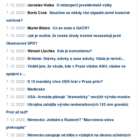
7. 12. 2022 /
Jaroslav Hutka
O nebezpečí prezidentské volby
7. 12. 2022 /
Boris Cvek
Naučíme se někdy číst západní země konečně
vstřícně?
7. 12. 2022 /
Muriel Blaive
Co se stalo s GAČR?
7. 12. 2022 /
Jak je možné, že české úřady trestně nezasahují proti
Okamurově SPD?
7. 12. 2022 /
Wenzel Lischka
Kdo je komunistou?
7. 12. 2022 /
Británie: Stávky, stávky a zase stávky. Vláda je neřeší...
7. 12. 2022 /
Věděli jste, že všude, kde v Praze vládne ANO, vládne ve
spojení s ...
7. 12. 2022 /
S 10 mandáty chce ODS hrát v Praze prim?
7. 12. 2022 /
Maďarsko
7. 12. 2022 /
USA: Armáda plánuje "dramaticky" navýšit výrobu munice
7. 12. 2022 /
Ukrajina zahájila výrobu nedostatkových 152 mm granátů.
Proč až teď?
7. 12. 2022 /
Německo: Jednání s Ruskem? "Macronova slova
překvapila"
7. 12. 2022 /
Německo ustupuje od slibů o výdajích na obranu učiněných