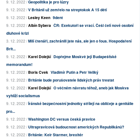
9. 12. 2022 /
Geopolitika je pro lúzry
9. 12. 2022 /
V Británii už zemřelo na streptokok A 15 dětí
9. 12. 2022 /
Lesley Keen
9dent
9. 12. 2022 /
Albín Sybera
ČR: Exekutoři se vrací. Češi čelí nové osobní
dluhové krizi
3. 12. 2022 /
Milí čtenáři, zachránili jste nás, ale jen o fous. Hospodaření
Brit...
9. 12. 2022 /
Karel Dolejší
Dopřejme Moskvě její Budapešťské
memorandum!
9. 12. 2022 /
Boris Cvek
Vladimír Putin a Petr Veliký
9. 12. 2022 /
Británie bude porušovatele lidských práv trestat
9. 12. 2022 /
Karel Dolejší
O věčném návratu téhož, aneb jak Moskva
vyhlíží socialismus
9. 12. 2022 /
Íránské bezpečnostní jednotky střílejí na obličeje a genitálie
pro...
9. 12. 2022 /
Washington DC versus česká pravice
9. 12. 2022 /
Ultrapravicová budoucnost amerických Republikánů?
9. 12. 2022 /
Británie: Keir Starmer, brexitér