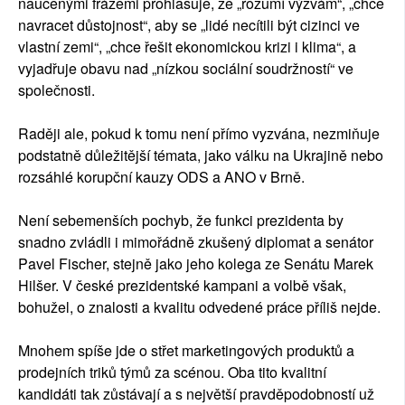
naučenými frázemi prohlašuje, že „rozumí výzvám“, „chce
navracet důstojnost“, aby se „lidé necítili být cizinci ve
vlastní zemi“, „chce řešit ekonomickou krizi i klima“, a
vyjadřuje obavu nad „nízkou sociální soudržností“ ve
společnosti.
Raději ale, pokud k tomu není přímo vyzvána, nezmiňuje
podstatně důležitější témata, jako válku na Ukrajině nebo
rozsáhlé korupční kauzy ODS a ANO v Brně.
Není sebemenších pochyb, že funkci prezidenta by
snadno zvládli i mimořádně zkušený diplomat a senátor
Pavel Fischer, stejně jako jeho kolega ze Senátu Marek
Hilšer. V české prezidentské kampani a volbě však,
bohužel, o znalosti a kvalitu odvedené práce příliš nejde.
Mnohem spíše jde o střet marketingových produktů a
prodejních triků týmů za scénou. Oba tito kvalitní
kandidáti tak zůstávají a s největší pravděpodobností už