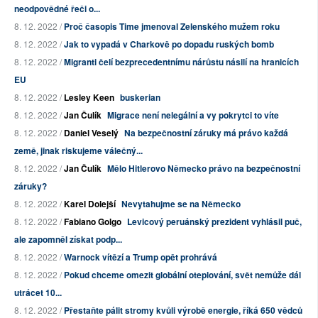
neodpovědné řeči o...
8. 12. 2022 /
Proč časopis Time jmenoval Zelenského mužem roku
8. 12. 2022 /
Jak to vypadá v Charkově po dopadu ruských bomb
8. 12. 2022 /
Migranti čelí bezprecedentnímu nárůstu násilí na hranicích
EU
8. 12. 2022 /
Lesley Keen
buskerian
8. 12. 2022 /
Jan Čulík
Migrace není nelegální a vy pokrytci to víte
8. 12. 2022 /
Daniel Veselý
Na bezpečnostní záruky má právo každá
země, jinak riskujeme válečný...
8. 12. 2022 /
Jan Čulík
Mělo Hitlerovo Německo právo na bezpečnostní
záruky?
8. 12. 2022 /
Karel Dolejší
Nevytahujme se na Německo
8. 12. 2022 /
Fabiano Golgo
Levicový peruánský prezident vyhlásil puč,
ale zapomněl získat podp...
8. 12. 2022 /
Warnock vítězí a Trump opět prohrává
8. 12. 2022 /
Pokud chceme omezit globální oteplování, svět nemůže dál
utrácet 10...
8. 12. 2022 /
Přestaňte pálit stromy kvůli výrobě energie, říká 650 vědců