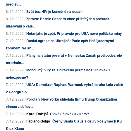
před su...
8. 12. 2022 /
Svět bez HIV je konečně na dosah
8. 12. 2022 /
Zpráva: Bernie Sanders chce příští týden prosadit
hlasování o vále...
8. 12. 2022 /
Netanjahu je zpět. Připravuje pro USA nové politické miny
7. 12. 2022 /
Ruská agrese na Ukrajině: Putin opět řinčí jadernými
zbraněmi ve sn...
7. 12. 2022 /
Plány na státní převrat v Německu: Zásah proti podezřelé
teroristic...
7. 12. 2022 /
Mohou být viry ze sibiřského permafrostu člověku
nebezpečné?
7. 12. 2022 /
USA: Demokrat Raphael Warnock vyhrál druhé kolo voleb
v Georgii a p...
7. 12. 2022 /
Porota v New Yorku shledala firmu Trump Organization
vinnou z daňov...
7. 12. 2022 /
Karel Dolejší
Člověk člověku vlkem?
7. 12. 2022 /
Fabiano Golgo
Černý Santa Claus a děti v kostýmech Ku
Klux Klanu