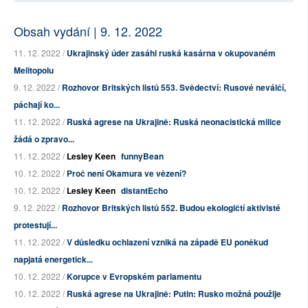
Obsah vydání | 9. 12. 2022
11. 12. 2022 /
Ukrajinský úder zasáhl ruská kasárna v okupovaném
Melitopolu
9. 12. 2022 /
Rozhovor Britských listů 553. Svědectví: Rusové neválčí,
páchají ko...
11. 12. 2022 /
Ruská agrese na Ukrajině: Ruská neonacistická milice
žádá o zpravo...
11. 12. 2022 /
Lesley Keen
funnyBean
10. 12. 2022 /
Proč není Okamura ve vězení?
10. 12. 2022 /
Lesley Keen
distantEcho
9. 12. 2022 /
Rozhovor Britských listů 552. Budou ekologičtí aktivisté
protestují...
11. 12. 2022 /
V důsledku ochlazení vzniká na západě EU poněkud
napjatá energetick...
10. 12. 2022 /
Korupce v Evropském parlamentu
10. 12. 2022 /
Ruská agrese na Ukrajině: Putin: Rusko možná použije