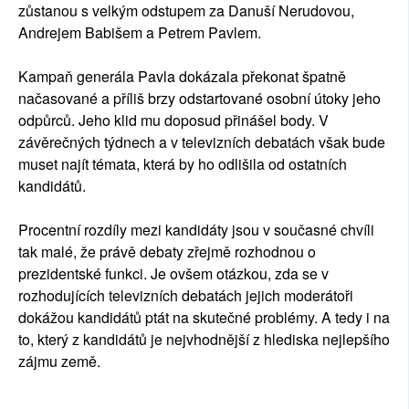
zůstanou s velkým odstupem za Danuší Nerudovou,
Andrejem Babišem a Petrem Pavlem.
Kampaň generála Pavla dokázala překonat špatně
načasované a příliš brzy odstartované osobní útoky jeho
odpůrců. Jeho klid mu doposud přinášel body. V
závěrečných týdnech a v televizních debatách však bude
muset najít témata, která by ho odlišila od ostatních
kandidátů.
Procentní rozdíly mezi kandidáty jsou v současné chvíli
tak malé, že právě debaty zřejmě rozhodnou o
prezidentské funkci. Je ovšem otázkou, zda se v
rozhodujících televizních debatách jejich moderátoři
dokážou kandidátů ptát na skutečné problémy. A tedy i na
to, který z kandidátů je nejvhodnější z hlediska nejlepšího
zájmu země.