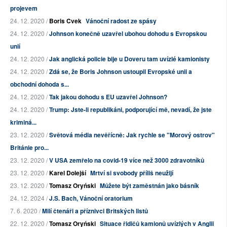
projevem
24. 12. 2020 /
Boris Cvek
Vánoční radost ze spásy
24. 12. 2020 /
Johnson konečně uzavřel ubohou dohodu s Evropskou
unií
24. 12. 2020 /
Jak anglická policie bije u Doveru tam uvízlé kamionisty
24. 12. 2020 /
Zdá se, že Boris Johnson ustoupil Evropské unii a
obchodní dohoda s...
24. 12. 2020 /
Tak jakou dohodu s EU uzavřel Johnson?
24. 12. 2020 /
Trump: Jste-li republikáni, podporující mě, nevadí, že jste
kriminá...
23. 12. 2020 /
Světová média nevěřícně: Jak rychle se "Morový ostrov"
Británie pro...
23. 12. 2020 /
V USA zemřelo na covid-19 více než 3000 zdravotníků
23. 12. 2020 /
Karel Dolejší
Mrtví si svobody příliš neužijí
23. 12. 2020 /
Tomasz Oryński
Můžete být zaměstnán jako básník
24. 12. 2024 /
J.S. Bach, Vánoční oratorium
7. 6. 2020 /
Milí čtenáři a příznivci Britských listů
22. 12. 2020 /
Tomasz Oryński
Situace řidičů kamionů uvízlých v Anglii