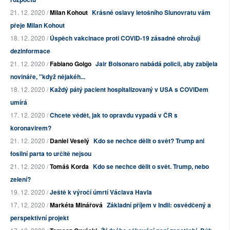
21. 12. 2020 /
Milan Kohout
Krásné oslavy letošního Slunovratu vám
přeje Milan Kohout
18. 12. 2020 /
Úspěch vakcinace proti COVID-19 zásadně ohrožují
dezinformace
21. 12. 2020 /
Fabiano Golgo
Jair Bolsonaro nabádá policii, aby zabíjela
novináře, "když nějakéh...
18. 12. 2020 /
Každý pátý pacient hospitalizovaný v USA s COVIDem
umírá
17. 12. 2020 /
Chcete vědět, jak to opravdu vypadá v ČR s
koronavirem?
21. 12. 2020 /
Daniel Veselý
Kdo se nechce dělit o svět? Trump ani
fosilní parta to určitě nejsou
21. 12. 2020 /
Tomáš Korda
Kdo se nechce dělit o svět. Trump, nebo
zelení?
19. 12. 2020 /
Ještě k výročí úmrtí Václava Havla
17. 12. 2020 /
Markéta Minářová
Základní příjem v Indii: osvědčený a
perspektivní projekt