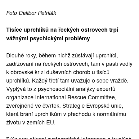
SOCIÁLNÍ SÍTĚ
Foto Dalibor Petrilák
RUBRIKY
Tisíce uprchlíků na řeckých ostrovech trpí
PLNÁ VERZE STRÁNEK
vážnými psychickými problémy
Dlouhé roky, během nichž zůstávají uprchlíci,
zadržovaní na řeckých ostrovech, tam v pasti vedly
k obrovské krizi duševních chorob u tisíců
uprchlíků. Každý třetí tam uvažuje o sebe vraždě.
Vyplývá to z psychosociální analýzy expertů
organizace International Rescue Committee,
zveřejněné ve čtvrtek. Strategie Evropské unie,
která brání uprchlíkům v přechodu k normálnímu
životu v zemích EU.
"Výzkum přinesl systematické informace o trvalých