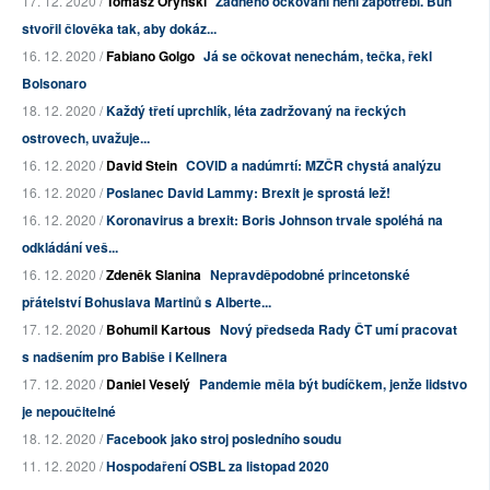
17. 12. 2020 /
Tomasz Oryński
Žádného očkování není zapotřebí. Bůh
stvořil člověka tak, aby dokáz...
16. 12. 2020 /
Fabiano Golgo
Já se očkovat nenechám, tečka, řekl
Bolsonaro
18. 12. 2020 /
Každý třetí uprchlík, léta zadržovaný na řeckých
ostrovech, uvažuje...
16. 12. 2020 /
David Stein
COVID a nadúmrtí: MZČR chystá analýzu
16. 12. 2020 /
Poslanec David Lammy: Brexit je sprostá lež!
16. 12. 2020 /
Koronavirus a brexit: Boris Johnson trvale spoléhá na
odkládání veš...
16. 12. 2020 /
Zdeněk Slanina
Nepravděpodobné princetonské
přátelství Bohuslava Martinů s Alberte...
17. 12. 2020 /
Bohumil Kartous
Nový předseda Rady ČT umí pracovat
s nadšením pro Babiše i Kellnera
17. 12. 2020 /
Daniel Veselý
Pandemie měla být budíčkem, jenže lidstvo
je nepoučitelné
18. 12. 2020 /
Facebook jako stroj posledního soudu
11. 12. 2020 /
Hospodaření OSBL za listopad 2020