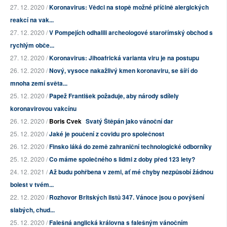
27. 12. 2020 /
Koronavirus: Vědci na stopě možné příčině alergických
reakcí na vak...
27. 12. 2020 /
V Pompejích odhalili archeologové starořímský obchod s
rychlým obče...
27. 12. 2020 /
Koronavirus: Jihoafrická varianta viru je na postupu
26. 12. 2020 /
Nový, vysoce nakažlivý kmen koronaviru, se šíří do
mnoha zemí světa...
25. 12. 2020 /
Papež František požaduje, aby národy sdílely
koronavirovou vakcínu
26. 12. 2020 /
Boris Cvek
Svatý Štěpán jako vánoční dar
25. 12. 2020 /
Jaké je poučení z covidu pro společnost
26. 12. 2020 /
Finsko láká do země zahraniční technologické odborníky
25. 12. 2020 /
Co máme společného s lidmi z doby před 123 lety?
24. 12. 2021 /
Až budu pohřbena v zemi, ať mé chyby nezpůsobí žádnou
bolest v tvém...
22. 12. 2020 /
Rozhovor Britských listů 347. Vánoce jsou o povýšení
slabých, chud...
25. 12. 2020 /
Falešná anglická královna s falešným vánočním