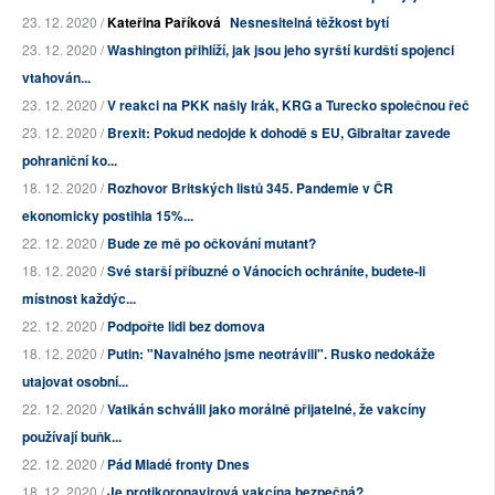
23. 12. 2020 /
Kateřina Paříková
Nesnesitelná těžkost bytí
23. 12. 2020 /
Washington přihlíží, jak jsou jeho syrští kurdští spojenci
vtahován...
23. 12. 2020 /
V reakci na PKK našly Irák, KRG a Turecko společnou řeč
23. 12. 2020 /
Brexit: Pokud nedojde k dohodě s EU, Gibraltar zavede
pohraniční ko...
18. 12. 2020 /
Rozhovor Britských listů 345. Pandemie v ČR
ekonomicky postihla 15%...
22. 12. 2020 /
Bude ze mě po očkování mutant?
18. 12. 2020 /
Své starší příbuzné o Vánocích ochráníte, budete-li
místnost každýc...
22. 12. 2020 /
Podpořte lidi bez domova
18. 12. 2020 /
Putin: "Navalného jsme neotrávili". Rusko nedokáže
utajovat osobní...
22. 12. 2020 /
Vatikán schválil jako morálně přijatelné, že vakcíny
používají buňk...
22. 12. 2020 /
Pád Mladé fronty Dnes
18. 12. 2020 /
Je protikoronavirová vakcína bezpečná?