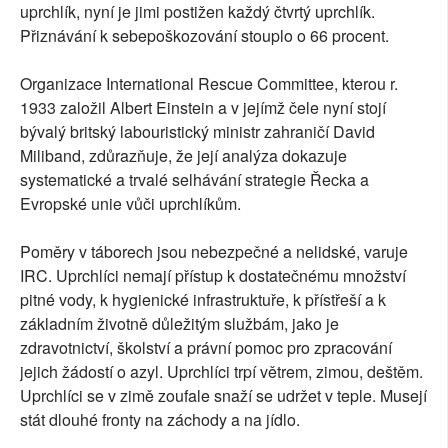
uprchlík, nyní je jimi postižen každý čtvrtý uprchlík.
Přiznávání k sebepoškozování stouplo o 66 procent.
Organizace International Rescue Committee, kterou r.
1933 založil Albert Einstein a v jejímž čele nyní stojí
bývalý britský labouristický ministr zahraničí David
Miliband, zdůrazňuje, že její analýza dokazuje
systematické a trvalé selhávání strategie Řecka a
Evropské unie vůči uprchlíkům.
Poměry v táborech jsou nebezpečné a nelidské, varuje
IRC. Uprchlíci nemají přístup k dostatečnému množství
pitné vody, k hygienické infrastruktuře, k přístřeší a k
základním životně důležitým službám, jako je
zdravotnictví, školství a právní pomoc pro zpracování
jejich žádostí o azyl. Uprchlíci trpí větrem, zimou, deštěm.
Uprchlíci se v zimě zoufale snaží se udržet v teple. Musejí
stát dlouhé fronty na záchody a na jídlo.