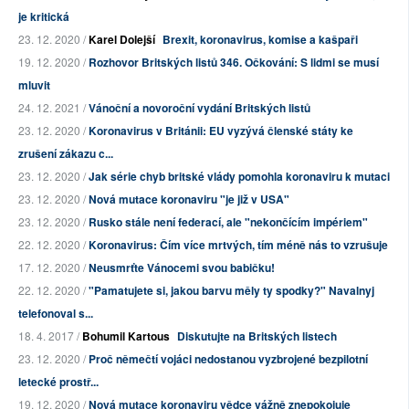
je kritická
23. 12. 2020 /
Karel Dolejší
Brexit, koronavirus, komise a kašpaři
19. 12. 2020 /
Rozhovor Britských listů 346. Očkování: S lidmi se musí
mluvit
24. 12. 2021 /
Vánoční a novoroční vydání Britských listů
23. 12. 2020 /
Koronavirus v Británii: EU vyzývá členské státy ke
zrušení zákazu c...
23. 12. 2020 /
Jak série chyb britské vlády pomohla koronaviru k mutaci
23. 12. 2020 /
Nová mutace koronaviru "je již v USA"
23. 12. 2020 /
Rusko stále není federací, ale "nekončícím impériem"
22. 12. 2020 /
Koronavirus: Čím více mrtvých, tím méně nás to vzrušuje
17. 12. 2020 /
Neusmrťte Vánocemi svou babičku!
22. 12. 2020 /
"Pamatujete si, jakou barvu měly ty spodky?" Navalnyj
telefonoval s...
18. 4. 2017 /
Bohumil Kartous
Diskutujte na Britských listech
23. 12. 2020 /
Proč němečtí vojáci nedostanou vyzbrojené bezpilotní
letecké prostř...
19. 12. 2020 /
Nová mutace koronaviru vědce vážně znepokojuje