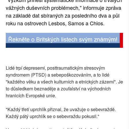
vážných duševních problémech," informuje zpráva
na základě dat sbíraných za posledního dva a půl
roku na ostrovech Lesbos, Samos a Chios.
Lidé trpí depresemi, posttraumatickým stresovým
syndromem (PTSD) a sebepoškozováním, a to lidé
"každého věku a všech kulturních a etnických zázemí". Je
to důsledkem beznaděje a zoufalství na východních
hranicích Evropské unie.
"Každý třetí uprchlík přiznal, že uvažuje o sebevraždě.
Každý pátý uprchlík se o sebevraždu pokusil."