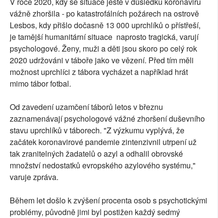
V roce 2020, kdy se situace ještě v důsledku koronaviru
vážně zhoršila - po katastrofálních požárech na ostrově
Lesbos, kdy přišlo dočasně 13 000 uprchlíků o přístřeší,
je tamější humanitární situace naprosto tragická, varují
psychologové. Ženy, muži a děti jsou skoro po celý rok
2020 udržováni v táboře jako ve vězení. Před tím měli
možnost uprchlíci z tábora vycházet a například hrát
mimo tábor fotbal.
Od zavedení uzamčení táborů letos v březnu
zaznamenávají psychologové vážné zhoršení duševního
stavu uprchlíků v táborech. "Z výzkumu vyplývá, že
začátek koronavirové pandemie zintenzivnil utrpení už
tak zranitelných žadatelů o azyl a odhalil obrovské
množství nedostatků evropského azylového systému,"
varuje zpráva.
Během let došlo k zvýšení procenta osob s psychotickými
problémy, původně jimi byl postižen každý sedmý