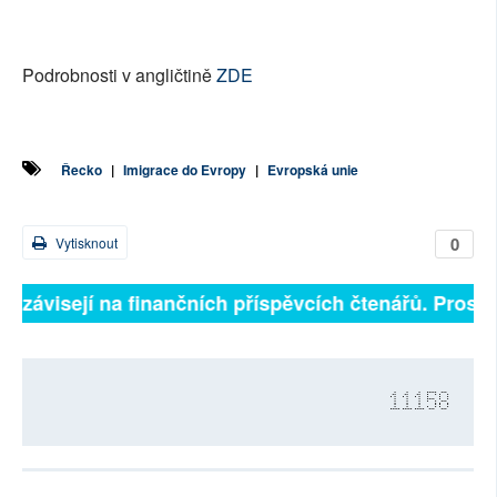
Podrobnosti v angličtině
ZDE
Řecko
|
Imigrace do Evropy
|
Evropská unie
0
Vytisknout
ně závisejí na finančních příspěvcích čtenářů. Prosíme
11158