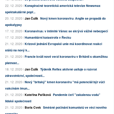
22. 12. 2020 /
Konspiračně teoretická americká televize Newsmax
spektakulárně popř...
20. 12. 2020 /
Jan Čulík
Nový kmen koronaviru: Anglie se propadá do
apokalypsy
17. 12. 2020 /
Koronavirus: v intimitě Vánoc se skrývá vážné nebezpečí
17. 12. 2020 /
Humanitární katastrofa v Řecku
21. 12. 2020 /
Krizové jednání Evropské unie má koordinovat reakci
států na nový k...
21. 12. 2020 /
Francie kvůli nové verzi koronaviru v Británii s okamžitou
platnost...
18. 12. 2020 /
Jan Čulík
Týdeník Reflex aktivně usiluje o rozvrat
zdravotnictví, společnosti...
21. 12. 2020 /
Nový "britský" kmen koronaviru "má potenciál být vůči
vakcínám imun...
21. 12. 2020 /
Kateřina Paříková
Pandemie čeří "zakalenou vodu"
lidské společnosti
21. 12. 2020 /
Boris Cvek
Směšné počínání komunistů ve věci nového
rozpočtu