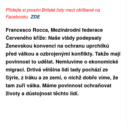
SOCIÁLNÍ SÍTĚ
Přidejte si prosím Britské listy mezi oblíbené na
Facebooku
ZDE
RUBRIKY
Francesco Rocca, Mezinárodní federace
PLNÁ VERZE STRÁNEK
Červeného kříže: Naše vlády podepsaly
Ženevskou konvenci na ochranu uprchlíků
před válkou a ozbrojenými konflikty. Takže mají
povinnost to udělat. Nemluvíme o ekonomické
migraci. Drtivá většina lidí tady pochází ze
Sýrie, z Iráku a ze zemí, o nichž dobře víme, že
tam zuří válka. Máme povinnost ochraňovat
životy a důstojnost těchto lidí.