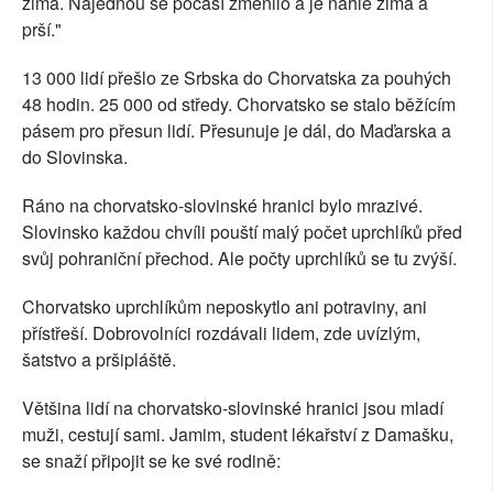
zima. Najednou se počasí změnilo a je náhle zima a
prší."
13 000 lidí přešlo ze Srbska do Chorvatska za pouhých
48 hodin. 25 000 od středy. Chorvatsko se stalo běžícím
pásem pro přesun lidí. Přesunuje je dál, do Maďarska a
do Slovinska.
Ráno na chorvatsko-slovinské hranici bylo mrazivé.
Slovinsko každou chvíli pouští malý počet uprchlíků před
svůj pohraniční přechod. Ale počty uprchlíků se tu zvýší.
Chorvatsko uprchlíkům neposkytlo ani potraviny, ani
přístřeší. Dobrovolníci rozdávali lidem, zde uvízlým,
šatstvo a pršipláště.
Většina lidí na chorvatsko-slovinské hranici jsou mladí
muži, cestují sami. Jamim, student lékařství z Damašku,
se snaží připojit se ke své rodině: