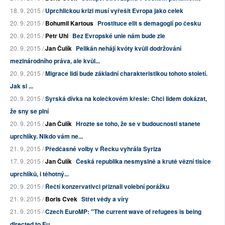
18. 9. 2015 /
Uprchlickou krizi musí vyřešit Evropa jako celek
20. 9. 2015 /
Bohumil Kartous
Prostituce elit s demagogií po česku
20. 9. 2015 /
Petr Uhl
Bez Evropské unie nám bude zle
20. 9. 2015 /
Jan Čulík
Pelikán nehájí kvóty kvůli dodržování
mezinárodního práva, ale kvůl...
20. 9. 2015 /
Migrace lidí bude základní charakteristikou tohoto století.
Jak si ...
20. 9. 2015 /
Syrská dívka na kolečkovém křesle: Chci lidem dokázat,
že sny se plní
20. 9. 2015 /
Jan Čulík
Hrozte se toho, že se v budoucnosti stanete
uprchlíky. Nikdo vám ne...
21. 9. 2015 /
Předčasné volby v Řecku vyhrála Syriza
17. 9. 2015 /
Jan Čulík
Česká republika nesmyslně a krutě vězní tisíce
uprchlíků, i těhotný...
20. 9. 2015 /
Řečtí konzervativci přiznali volební porážku
21. 9. 2015 /
Boris Cvek
Střet vědy a víry
21. 9. 2015 /
Czech EuroMP: "The current wave of refugees is being
directed to Eu...