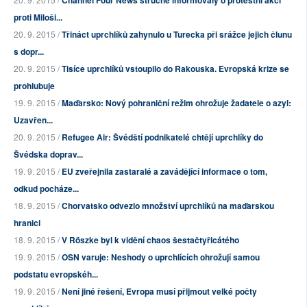
Channel Four News stručně informovaly o protestní akci
proti Miloši...
20. 9. 2015 /
Třináct uprchlíků zahynulo u Turecka při srážce jejich člunu
s dopr...
20. 9. 2015 /
Tisíce uprchlíků vstoupilo do Rakouska. Evropská krize se
prohlubuje
19. 9. 2015 /
Maďarsko: Nový pohraniční režim ohrožuje žadatele o azyl:
Uzavřen...
20. 9. 2015 /
Refugee Air: Švédští podnikatelé chtějí uprchlíky do
Švédska doprav...
19. 9. 2015 /
EU zveřejnila zastaralé a zavádějící informace o tom,
odkud pocháze...
18. 9. 2015 /
Chorvatsko odvezlo množství uprchlíků na maďarskou
hranici
18. 9. 2015 /
V Röszke byl k vidění chaos šestačtyřicátého
19. 9. 2015 /
OSN varuje: Neshody o uprchlících ohrožují samou
podstatu evropskéh...
19. 9. 2015 /
Není jiné řešení, Evropa musí přijmout velké počty