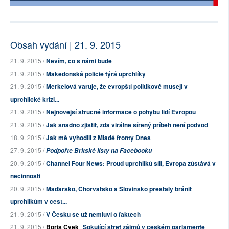
Obsah vydání | 21. 9. 2015
21. 9. 2015 /
Nevím, co s námi bude
21. 9. 2015 /
Makedonská policie týrá uprchlíky
21. 9. 2015 /
Merkelová varuje, že evropští politikové musejí v
uprchlické krizi...
21. 9. 2015 /
Nejnovější stručné informace o pohybu lidí Evropou
21. 9. 2015 /
Jak snadno zjistit, zda virálně šířený příběh není podvod
18. 9. 2015 /
Jak mě vyhodili z Mladé fronty Dnes
27. 9. 2015 /
Podpořte Britské listy na Facebooku
20. 9. 2015 /
Channel Four News: Proud uprchlíků sílí, Evropa zůstává v
nečinnosti
20. 9. 2015 /
Maďarsko, Chorvatsko a Slovinsko přestaly bránit
uprchlíkům v cest...
21. 9. 2015 /
V Česku se už nemluví o faktech
21. 9. 2015 /
Boris Cvek
Šokující střet zájmů v českém parlamentě