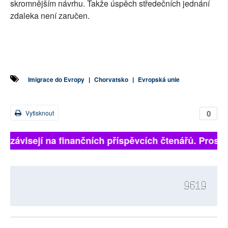
skromnějším návrhu. Takže úspěch středečních jednání
zdaleka není zaručen.
Imigrace do Evropy
|
Chorvatsko
|
Evropská unie
0
Vytisknout
ně závisejí na finančních příspěvcích čtenářů. Prosíme
9619