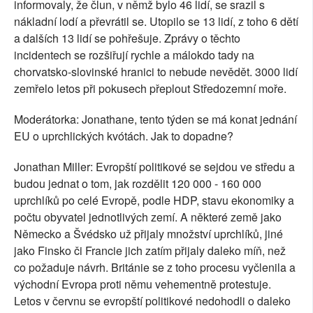
informovaly, že člun, v němž bylo 46 lidí, se srazil s
nákladní lodí a převrátil se. Utopilo se 13 lidí, z toho 6 dětí
a dalších 13 lidí se pohřešuje. Zprávy o těchto
incidentech se rozšiřují rychle a málokdo tady na
chorvatsko-slovinské hranici to nebude nevědět. 3000 lidí
zemřelo letos při pokusech přeplout Středozemní moře.
Moderátorka: Jonathane, tento týden se má konat jednání
EU o uprchlických kvótách. Jak to dopadne?
Jonathan Miller: Evropští politikové se sejdou ve středu a
budou jednat o tom, jak rozdělit 120 000 - 160 000
uprchlíků po celé Evropě, podle HDP, stavu ekonomiky a
počtu obyvatel jednotlivých zemí. A některé země jako
Německo a Švédsko už přijaly množství uprchlíků, jiné
jako Finsko či Francie jich zatím přijaly daleko míň, než
co požaduje návrh. Británie se z toho procesu vyčlenila a
východní Evropa proti němu vehementně protestuje.
Letos v červnu se evropští politikové nedohodli o daleko