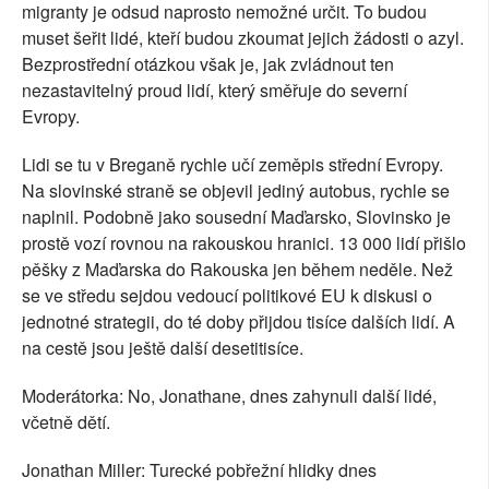
migranty je odsud naprosto nemožné určit. To budou
muset šeřit lidé, kteří budou zkoumat jejich žádosti o azyl.
Bezprostřední otázkou však je, jak zvládnout ten
nezastavitelný proud lidí, který směřuje do severní
Evropy.
Lidi se tu v Breganě rychle učí zeměpis střední Evropy.
Na slovinské straně se objevil jediný autobus, rychle se
naplnil. Podobně jako sousední Maďarsko, Slovinsko je
prostě vozí rovnou na rakouskou hranici. 13 000 lidí přišlo
pěšky z Maďarska do Rakouska jen během neděle. Než
se ve středu sejdou vedoucí politikové EU k diskusi o
jednotné strategii, do té doby přijdou tisíce dalších lidí. A
na cestě jsou ještě další desetitisíce.
Moderátorka: No, Jonathane, dnes zahynuli další lidé,
včetně dětí.
Jonathan Miller: Turecké pobřežní hlidky dnes