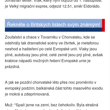
Jonathan Miller: Vlak, který nyní odjíždí od 1. nástupiště,
je Velký migrační expres, odjezd 12.51, směr Eldorádo.
Zoufalství a chaos v Tovarniku v Chorvatsku, kde se
odehrály tak dramatické scény ve čtvrtek, je metaforou
neshod a hašteření po celé Evropské unii. Vlaky jsou
plné, autobusy jsou plné, celé země jsou prý plné, avšak
krabice nápadů možných řešení Evropské unie je
prázdná.
A jak se pozdní chorvatské léto přes noc proměnilo v
evropský podzim, balkánská část tohto masového exodu
je mokrá a zdeprimovaná.
Muž: "Spali jsme na zemi, bez čehokoliv. Byla strašná