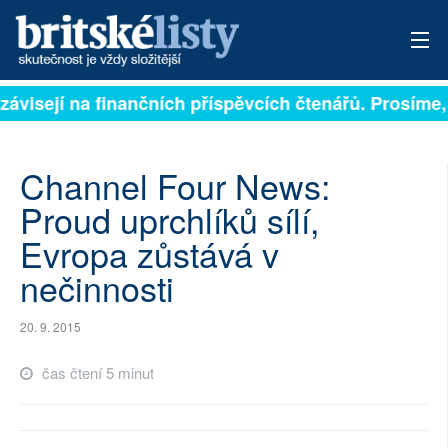
závisejí na finančních příspěvcích čtenářů. Prosíme, p
PŘIHLÁSIT
AKTUÁLNÍ VYDÁNÍ
Channel Four News:
ARCHIV
Proud uprchlíků sílí,
Evropa zůstává v
ROZHOVORY
nečinnosti
TÉMATA
20. 9. 2015
NEJČTENĚJŠÍ ZA 7 DNÍ
čas čtení 5 minut
AUTOŘI
PŘÍSPĚVKY NA PROVOZ