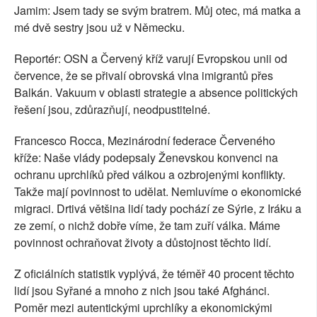
Jamim: Jsem tady se svým bratrem. Můj otec, má matka a
mé dvě sestry jsou už v Německu.
Reportér: OSN a Červený kříž varují Evropskou unii od
července, že se přivalí obrovská vlna imigrantů přes
Balkán. Vakuum v oblasti strategie a absence politických
řešení jsou, zdůrazňují, neodpustitelné.
Francesco Rocca, Mezinárodní federace Červeného
kříže: Naše vlády podepsaly Ženevskou konvenci na
ochranu uprchlíků před válkou a ozbrojenými konflikty.
Takže mají povinnost to udělat. Nemluvíme o ekonomické
migraci. Drtivá většina lidí tady pochází ze Sýrie, z Iráku a
ze zemí, o nichž dobře víme, že tam zuří válka. Máme
povinnost ochraňovat životy a důstojnost těchto lidí.
Z oficiálních statistik vyplývá, že téměř 40 procent těchto
lidí jsou Syřané a mnoho z nich jsou také Afghánci.
Poměr mezi autentickými uprchlíky a ekonomickými