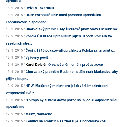
uprchlíků
18. 9. 2015 /
Uvízli v Tovarniku
18. 9. 2015 /
OSN: Evropská unie musí pomáhat uprchlíkům
koordinovaně a společně
18. 9. 2015 /
Chorvatský premiér: My žiletkové ploty stavět nebudeme
19. 9. 2015 /
Policie ČR krade uprchlíkům jejich úspory. Poměry ve
vazebních stře...
19. 9. 2015 /
Češi r. 1946 považovali uprchlíky z Polska za teroristy...
19. 9. 2015 /
Výborný pocit
19. 9. 2015 /
Karel Dolejší
O vznešeném umění prošustrovat
19. 9. 2015 /
Chorvatský premiér: Budeme nadále nutit Maďarsko, aby
přijímalo upr...
19. 9. 2015 /
HRW: Maďarský ministr pro ještě větší mezinárodní
ztrapňování své z...
19. 9. 2015 /
"Evropa by si měla dávat pozor na to, co si odporem vůči
uprchlíkům...
19. 9. 2015 /
Mainz, Německo
19. 9. 2015 /
Konflikt na hranicích se zhoršuje. Chorvatsko vozí