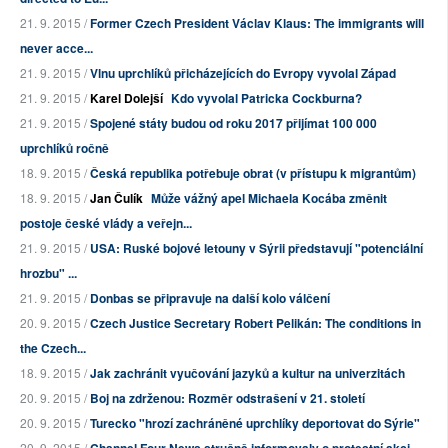
21. 9. 2015 /
Former Czech President Václav Klaus: The immigrants will
never acce...
21. 9. 2015 /
Vlnu uprchlíků přicházejících do Evropy vyvolal Západ
21. 9. 2015 /
Karel Dolejší
Kdo vyvolal Patricka Cockburna?
21. 9. 2015 /
Spojené státy budou od roku 2017 přijímat 100 000
uprchlíků ročně
18. 9. 2015 /
Česká republika potřebuje obrat (v přístupu k migrantům)
18. 9. 2015 /
Jan Čulík
Může vážný apel Michaela Kocába změnit
postoje české vlády a veřejn...
21. 9. 2015 /
USA: Ruské bojové letouny v Sýrii představují "potenciální
hrozbu" ...
21. 9. 2015 /
Donbas se připravuje na další kolo válčení
20. 9. 2015 /
Czech Justice Secretary Robert Pelikán: The conditions in
the Czech...
18. 9. 2015 /
Jak zachránit vyučování jazyků a kultur na univerzitách
20. 9. 2015 /
Boj na zdrženou: Rozměr odstrašení v 21. století
20. 9. 2015 /
Turecko "hrozí zachráněné uprchlíky deportovat do Sýrie"
20. 9. 2015 /