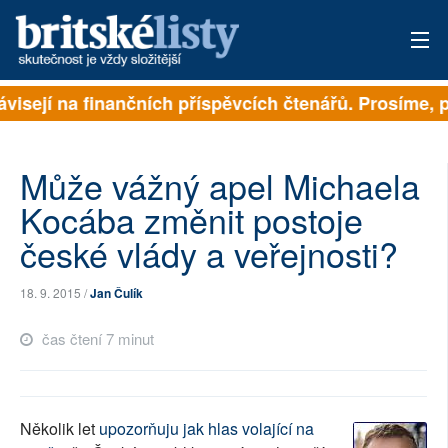
visejí na finančních příspěvcích čtenářů. Prosíme, při
PŘIHLÁSIT
AKTUÁLNÍ VYDÁNÍ
Může vážný apel Michaela
ARCHIV
Kocába změnit postoje
české vlády a veřejnosti?
ROZHOVORY
TÉMATA
18. 9. 2015 /
Jan Čulík
NEJČTENĚJŠÍ ZA 7 DNÍ
čas čtení 7 minut
AUTOŘI
PŘÍSPĚVKY NA PROVOZ
Několik let
upozorňuju jak hlas volající na