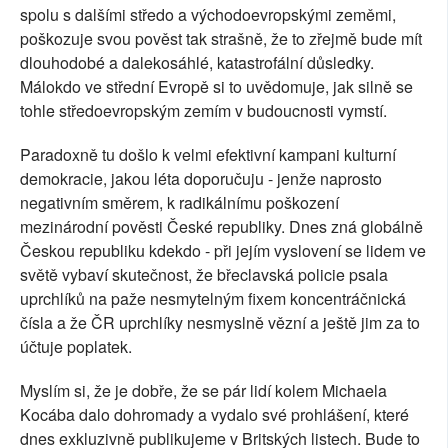
spolu s dalšími středo a východoevropskými zeměmi,
poškozuje svou pověst tak strašně, že to zřejmě bude mít
dlouhodobé a dalekosáhlé, katastrofální důsledky.
Málokdo ve střední Evropě si to uvědomuje, jak silně se
tohle středoevropským zemím v budoucnosti vymstí.
Paradoxně tu došlo k velmi efektivní kampani kulturní
demokracie, jakou léta doporučuju - jenže naprosto
negativním směrem, k radikálnímu poškození
mezinárodní pověsti České republiky. Dnes zná globálně
Českou republiku kdekdo - při jejím vyslovení se lidem ve
světě vybaví skutečnost, že břeclavská policie psala
uprchlíků na paže nesmytelným fixem koncentráčnická
čísla a že ČR uprchlíky nesmyslně vězní a ještě jim za to
účtuje poplatek.
Myslím si, že je dobře, že se pár lidí kolem Michaela
Kocába dalo dohromady a vydalo své prohlášení, které
dnes exkluzivně publikujeme v Britských listech. Bude to