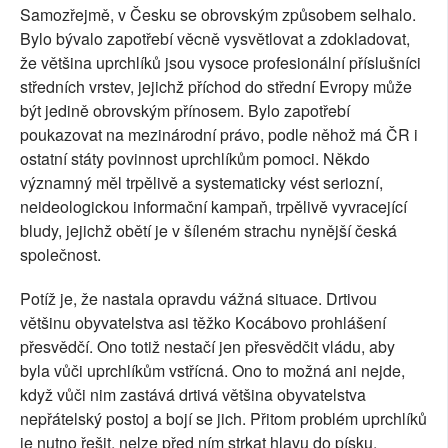
Samozřejmě, v Česku se obrovským způsobem selhalo.
Bylo bývalo zapotřebí věcně vysvětlovat a zdokladovat,
že většina uprchlíků jsou vysoce profesionální příslušníci
středních vrstev, jejichž příchod do střední Evropy může
být jedině obrovským přínosem. Bylo zapotřebí
poukazovat na mezinárodní právo, podle něhož má ČR i
ostatní státy povinnost uprchlíkům pomoci. Někdo
významný měl trpělivě a systematicky vést seriozní,
neideologickou informační kampaň, trpělivě vyvracející
bludy, jejichž obětí je v šíleném strachu nynější česká
společnost.
Potíž je, že nastala opravdu vážná situace. Drtivou
většinu obyvatelstva asi těžko Kocábovo prohlášení
přesvědčí. Ono totiž nestačí jen přesvědčit vládu, aby
byla vůči uprchlíkům vstřícná. Ono to možná ani nejde,
když vůči nim zastává drtivá většina obyvatelstva
nepřátelský postoj a bojí se jich. Přitom problém uprchlíků
je nutno řešit, nelze před ním strkat hlavu do písku.