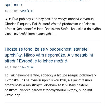
spojence
16. 6. 2012 /
Jan Čulík
◄▼ Dva pohledy z terasy českého velvyslanectví v avenue
Charles Floquet v Paříži, které zřejmě především v důsledku
přátelských konexí Milana Rastislava Štefánika získala do svého
vlastnictví začátkem dvacátých l...
Hrozte se toho, že se v budoucnosti stanete
uprchlíky. Nikdo vám nepomůže. A v nestabilní
střední Evropě je to lehce možné
20. 9. 2015 /
Jan Čulík
To, jak nekompetentně, sobecky a hloupě reagují politikové v
Evropské unii na nynější uprchlickou krizi, a s jak otřesnou
omezeností a rasistickým idiotsvím se k ní staví některé
postkomunistické národy středovýchodní Evropy, bude mít
vážné dop...