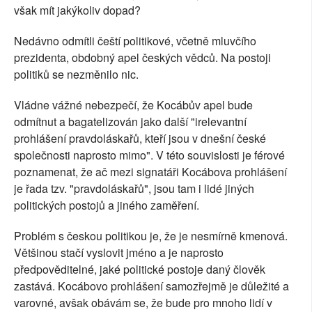
však mít jakýkoliv dopad?
Nedávno odmítli čeští politikové, včetně mluvčího
prezidenta, obdobný apel českých vědců. Na postoji
politiků se nezměnilo nic.
Vládne vážné nebezpečí, že Kocábův apel bude
odmítnut a bagatelizován jako další "irelevantní
prohlášení pravdoláskařů, kteří jsou v dnešní české
společnosti naprosto mimo". V této souvislosti je férové
poznamenat, že ač mezi signatáři Kocábova prohlášení
je řada tzv. "pravdoláskařů", jsou tam i lidé jiných
politických postojů a jiného zaměření.
Problém s českou politikou je, že je nesmírně kmenová.
Většinou stačí vyslovit jméno a je naprosto
předpověditelné, jaké politické postoje daný člověk
zastává. Kocábovo prohlášení samozřejmě je důležité a
varovné, avšak obávám se, že bude pro mnoho lidí v