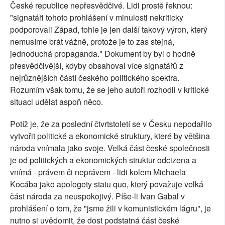
České republice nepřesvědčivé. Lidi prostě řeknou:
"signatáři tohoto prohlášení v minulosti nekriticky
podporovali Západ, tohle je jen další takový výron, který
nemusíme brát vážně, protože je to zas stejná,
jednoduchá propaganda." Dokument by byl o hodně
přesvědčivější, kdyby obsahoval více signatářů z
nejrůznějších částí českého politického spektra.
Rozumím však tomu, že se jeho autoři rozhodli v kritické
situaci udělat aspoň něco.
Potíž je, že za poslední čtvrtstoletí se v Česku nepodařilo
vytvořit politické a ekonomické struktury, které by většina
národa vnímala jako svoje. Velká část české společnosti
je od politických a ekonomických struktur odcizena a
vnímá - právem či neprávem - lidi kolem Michaela
Kocába jako apologety statu quo, který považuje velká
část národa za neuspokojivý. Píše-li Ivan Gabal v
prohlášení o tom, že "jsme žili v komunistickém lágru", je
nutno si uvědomit, že dost podstatná část české