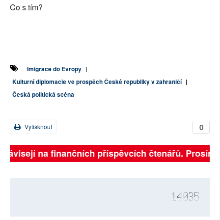
Co s tím?
Imigrace do Evropy
|
Kulturní diplomacie ve prospěch České republiky v zahraničí
|
Česká politická scéna
0
Vytisknout
 závisejí na finančních příspěvcích čtenářů. Prosíme, 
14035