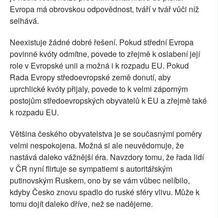
Evropa má obrovskou odpovědnost, tváří v tvář vůči níž
selhává.
Neexistuje žádné dobré řešení. Pokud střední Evropa
povinné kvóty odmítne, povede to zřejmě k oslabení její
role v Evropské unii a možná i k rozpadu EU. Pokud
Rada Evropy středoevropské země donutí, aby
uprchlické kvóty přijaly, povede to k velmi záporným
postojům středoevropských obyvatelů k EU a zřejmě také
k rozpadu EU.
Většina českého obyvatelstva je se současnými poměry
velmi nespokojena. Možná si ale neuvědomuje, že
nastává daleko vážnější éra. Navzdory tomu, že řada lidí
v ČR nyní flirtuje se sympatiemi s autoritářským
putinovským Ruskem, ono by se vám vůbec nelíbilo,
kdyby Česko znovu spadlo do ruské sféry vlivu. Může k
tomu dojít daleko dříve, než se nadějeme.