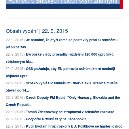
Obsah vydání | 22. 9. 2015
22. 9. 2015 /
Je ostudné, že čtyři země se postavily proti skromnému
plánu na zav...
22. 9. 2015 /
Evropské vlády prosadily rozdělení 120 000 uprchlíků
většinovým hla...
22. 9. 2015 /
OSN požaduje, aby EU pohrozila státům, které nechtějí
přijmout uprc...
22. 9. 2015 /
Srbsko vyhlásilo ultimátum Chorvatsku: Hranice musíte
otevřít do 14...
23. 9. 2015 /
Czech Deputy PM Babiš: "Only Hungary, Slovakia and the
Czech Republ...
22. 9. 2015 /
Tomáš Zdechovský se ztrapňoval v britském rozhlase
27. 9. 2015 /
Podpořte Britské listy na Facebooku
22. 9. 2015 /
Kvůli kvótám hrozí rozkol v EU: Politikové se hašteří o moc