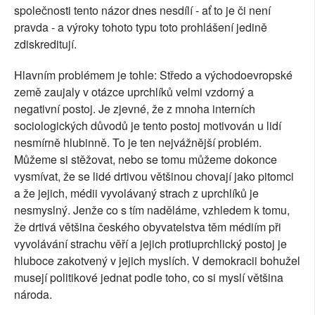
společnosti tento názor dnes nesdílí - ať to je či není
pravda - a výroky tohoto typu toto prohlášení jedině
zdiskreditují.
Hlavním problémem je tohle: Středo a východoevropské
země zaujaly v otázce uprchlíků velmi vzdorný a
negativní postoj. Je zjevné, že z mnoha interních
sociologických důvodů je tento postoj motivován u lidí
nesmírně hlubinně. To je ten nejvážnější problém.
Můžeme si stěžovat, nebo se tomu můžeme dokonce
vysmívat, že se lidé drtivou většinou chovají jako pitomci
a že jejich, médii vyvolávaný strach z uprchlíků je
nesmyslný. Jenže co s tím naděláme, vzhledem k tomu,
že drtivá většina českého obyvatelstva těm médiím při
vyvolávání strachu věří a jejich protiuprchlický postoj je
hluboce zakotvený v jejich myslích. V demokracii bohužel
musejí politikové jednat podle toho, co si myslí většina
národa.