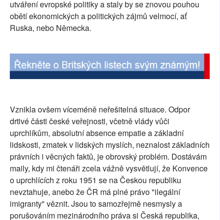
utváření evropské politiky a staly by se znovou pouhou
obětí ekonomických a politických zájmů velmocí, ať
Ruska, nebo Německa.
Vznikla ovšem víceméně neřešitelná situace. Odpor
drtivé části české veřejnosti, včetně vlády vůči
uprchlíkům, absolutní absence empatie a základní
lidskosti, zmatek v lidských myslích, neznalost základních
právních i věcných faktů, je obrovský problém. Dostávám
maily, kdy mi čtenáři zcela vážně vysvětlují, že Konvence
o uprchlících z roku 1951 se na Českou republiku
nevztahuje, anebo že ČR má plné právo "ilegální
imigranty" věznit. Jsou to samozřejmě nesmysly a
porušováním mezinárodního práva si Česká republika,