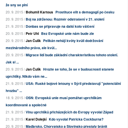
že sny se plní
20. 9. 2015 /
Bohumil Kartous
Prostituce elit s demagogií po česku
20. 9. 2015 /
Boj na zdrženou: Rozměr odstrašení v 21. století
21. 9. 2015 /
Donbas se připravuje na další kolo válčení
20. 9. 2015 /
Petr Uhl
Bez Evropské unie nám bude zle
20. 9. 2015 /
Jan Čulík
Pelikán nehájí kvóty kvůli dodržování
mezinárodního práva, ale kvůl...
20. 9. 2015 /
Migrace lidí bude základní charakteristikou tohoto století.
Jak si ...
20. 9. 2015 /
Jan Čulík
Hrozte se toho, že se v budoucnosti stanete
uprchlíky. Nikdo vám ne...
21. 9. 2015 /
USA: Ruské bojové letouny v Sýrii představují "potenciální
hrozbu" ...
18. 9. 2015 /
OSN: Evropská unie musí pomáhat uprchlíkům
koordinovaně a společně
21. 9. 2015 /
Vlnu uprchlíků přicházejících do Evropy vyvolal Západ
21. 9. 2015 /
Karel Dolejší
Kdo vyvolal Patricka Cockburna?
20. 9. 2015 /
Maďarsko, Chorvatsko a Slovinsko přestaly bránit