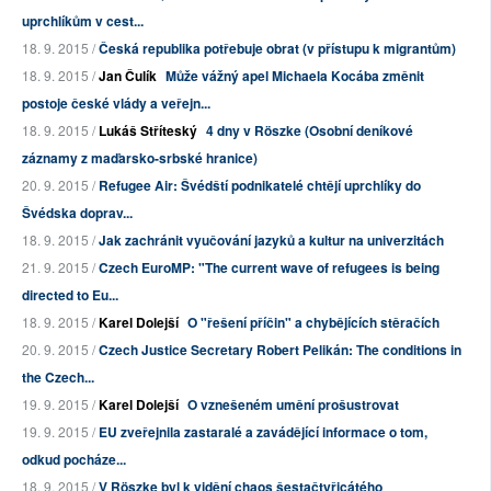
uprchlíkům v cest...
18. 9. 2015 /
Česká republika potřebuje obrat (v přístupu k migrantům)
18. 9. 2015 /
Jan Čulík
Může vážný apel Michaela Kocába změnit
postoje české vlády a veřejn...
18. 9. 2015 /
Lukáš Stříteský
4 dny v Röszke (Osobní deníkové
záznamy z maďarsko-srbské hranice)
20. 9. 2015 /
Refugee Air: Švédští podnikatelé chtějí uprchlíky do
Švédska doprav...
18. 9. 2015 /
Jak zachránit vyučování jazyků a kultur na univerzitách
21. 9. 2015 /
Czech EuroMP: "The current wave of refugees is being
directed to Eu...
18. 9. 2015 /
Karel Dolejší
O "řešení příčin" a chybějících stěračích
20. 9. 2015 /
Czech Justice Secretary Robert Pelikán: The conditions in
the Czech...
19. 9. 2015 /
Karel Dolejší
O vznešeném umění prošustrovat
19. 9. 2015 /
EU zveřejnila zastaralé a zavádějící informace o tom,
odkud pocháze...
18. 9. 2015 /
V Röszke byl k vidění chaos šestačtyřicátého