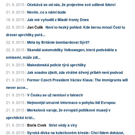
21. 9. 2015 /
Očekává se od nás, že projevíme své sdílené lidství
21. 9. 2015 /
Nevím, co s námi bude
18. 9. 2015 /
Jak mě vyhodili z Mladé fronty Dnes
22. 9. 2015 /
Jan Čulík
Není to hezký pohled: Kde berou mnozí Češi tu
drzost uprchlíky pořá...
22. 9. 2015 /
Měla by Británie bombardovat Sýrii?
22. 9. 2015 /
Skandál automobilky Volkswagen, která podváděla s
emisemi, může zdi...
21. 9. 2015 /
Makedonská policie týrá uprchlíky
21. 9. 2015 /
Jak snadno zjistit, zda virálně šířený příběh není podvod
21. 9. 2015 /
Former Czech President Václav Klaus: The immigrants will
never acce...
21. 9. 2015 /
V Česku se už nemluví o faktech
21. 9. 2015 /
Nejnovější stručné informace o pohybu lidí Evropou
21. 9. 2015 /
Merkelová varuje, že evropští politikové musejí v
uprchlické krizi...
21. 9. 2015 /
Boris Cvek
Střet vědy a víry
20. 9. 2015 /
Syrská dívka na kolečkovém křesle: Chci lidem dokázat,