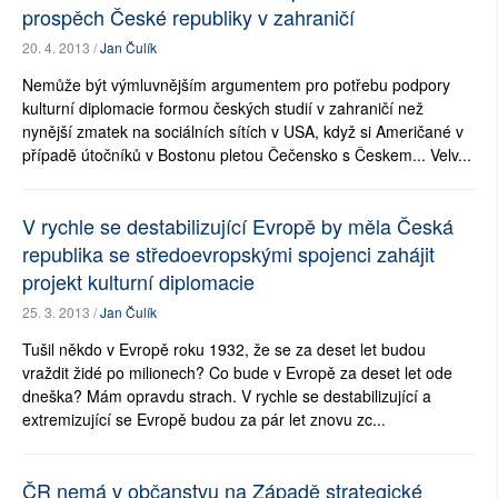
prospěch České republiky v zahraničí
20. 4. 2013 /
Jan Čulík
Nemůže být výmluvnějším argumentem pro potřebu podpory
kulturní diplomacie formou českých studií v zahraničí než
nynější zmatek na sociálních sítích v USA, když si Američané v
případě útočníků v Bostonu pletou Čečensko s Českem... Velv...
V rychle se destabilizující Evropě by měla Česká
republika se středoevropskými spojenci zahájit
projekt kulturní diplomacie
25. 3. 2013 /
Jan Čulík
Tušil někdo v Evropě roku 1932, že se za deset let budou
vraždit židé po milionech? Co bude v Evropě za deset let ode
dneška? Mám opravdu strach. V rychle se destabilizující a
extremizující se Evropě budou za pár let znovu zc...
ČR nemá v občanstvu na Západě strategické