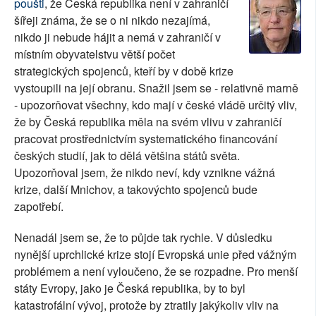
poušti
, že Česká republika není v zahraničí
SOCIÁLNÍ SÍTĚ
šířeji známa, že se o ni nikdo nezajímá,
nikdo ji nebude hájit a nemá v zahraničí v
RUBRIKY
místním obyvatelstvu větší počet
strategických spojenců, kteří by v době krize
PLNÁ VERZE STRÁNEK
vystoupili na její obranu. Snažil jsem se - relativně marně
- upozorňovat všechny, kdo mají v české vládě určitý vliv,
že by Česká republika měla na svém vlivu v zahraničí
pracovat prostřednictvím systematického financování
českých studií, jak to dělá většina států světa.
Upozorňoval jsem, že nikdo neví, kdy vznikne vážná
krize, další Mnichov, a takovýchto spojenců bude
zapotřebí.
Nenadál jsem se, že to půjde tak rychle. V důsledku
nynější uprchlické krize stojí Evropská unie před vážným
problémem a není vyloučeno, že se rozpadne. Pro menší
státy Evropy, jako je Česká republika, by to byl
katastrofální vývoj, protože by ztratily jakýkoliv vliv na