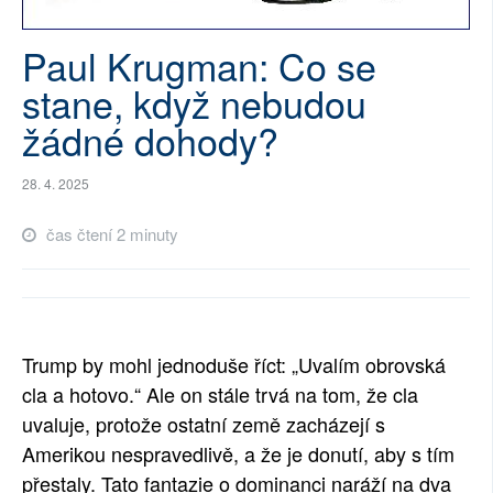
SOCIÁLNÍ SÍTĚ
Paul Krugman: Co se
RUBRIKY
stane, když nebudou
žádné dohody?
PLNÁ VERZE STRÁNEK
28. 4. 2025
čas čtení 2 minuty
Trump by mohl jednoduše říct: „Uvalím obrovská
cla a hotovo.“ Ale on stále trvá na tom, že cla
uvaluje, protože ostatní země zacházejí s
Amerikou nespravedlivě, a že je donutí, aby s tím
přestaly. Tato fantazie o dominanci naráží na dva