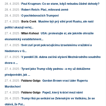
28. 4. 2025 /
Paul Krugman: Co se stane, když nebudou žádné dohody?
28. 4. 2025 /
Robert Reich: Plač, milovaná země
28. 4. 2025 /
O pochlebovačích Trumpovi
27. 4. 2025 /
Boris Cvek
Musíme být prý silní proti Rusku, ale naši
politici ukazují veřej...
27. 4. 2025 /
Milan Kohout
USA: protestujte si, ale jakmile ohrozíte
ekonomický establishment...
27. 4. 2025 /
Svět zuří proti pokračujícímu izraelskému vraždění a
hladomoru v G...
27. 4. 2025 /
V pondělí 28. dubna začíná slyšení Mezinárodního soudního
dvora o ...
27. 4. 2025 /
Tyrani jako Trump vždy padnou - a my už dokážeme
předpovědět, jak ...
27. 4. 2025 /
Fabiano Golgo
Gordon Brown vrací úder Rupertu
Murdochovi
27. 4. 2025 /
Fabiano Golgo
Papež, který kráčel mezi námi
26. 4. 2025 /
Trump říká po setkání se Zelenským ve Vatikánu, že se
obává, že Put...