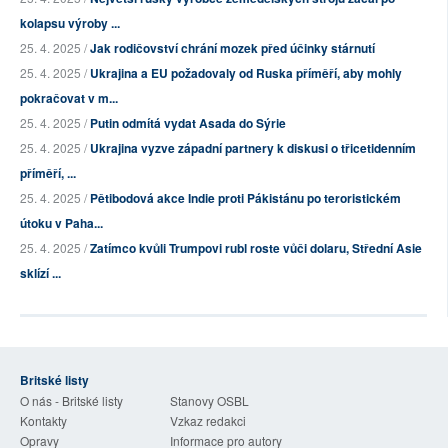
kolapsu výroby ...
25. 4. 2025 /
Jak rodičovství chrání mozek před účinky stárnutí
25. 4. 2025 /
Ukrajina a EU požadovaly od Ruska příměří, aby mohly
pokračovat v m...
25. 4. 2025 /
Putin odmítá vydat Asada do Sýrie
25. 4. 2025 /
Ukrajina vyzve západní partnery k diskusi o třicetidenním
příměří, ...
25. 4. 2025 /
Pětibodová akce Indie proti Pákistánu po teroristickém
útoku v Paha...
25. 4. 2025 /
Zatímco kvůli Trumpovi rubl roste vůči dolaru, Střední Asie
sklízí ...
Britské listy
O nás - Britské listy
Stanovy OSBL
Kontakty
Vzkaz redakci
Opravy
Informace pro autory