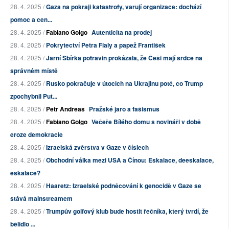
28. 4. 2025 /
Gaza na pokraji katastrofy, varují organizace: dochází
pomoc a cen...
28. 4. 2025 /
Fabiano Golgo
Autenticita na prodej
28. 4. 2025 /
Pokrytectví Petra Fialy a papež František
28. 4. 2025 /
Jarní Sbírka potravin prokázala, že Češi mají srdce na
správném místě
28. 4. 2025 /
Rusko pokračuje v útocích na Ukrajinu poté, co Trump
zpochybnil Put...
28. 4. 2025 /
Petr Andreas
Pražské jaro a fašismus
28. 4. 2025 /
Fabiano Golgo
Večeře Bílého domu s novináři v době
eroze demokracie
28. 4. 2025 /
Izraelská zvěrstva v Gaze v číslech
28. 4. 2025 /
Obchodní válka mezi USA a Čínou: Eskalace, deeskalace,
eskalace?
28. 4. 2025 /
Haaretz: Izraelské podněcování k genocidě v Gaze se
stává mainstreamem
28. 4. 2025 /
Trumpův golfový klub bude hostit řečníka, který tvrdí, že
bělidlo ...