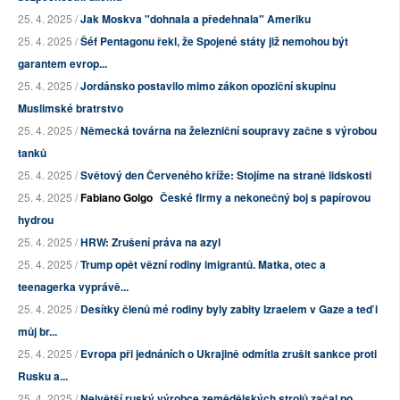
25. 4. 2025 /
Jak Moskva "dohnala a předehnala" Ameriku
25. 4. 2025 /
Šéf Pentagonu řekl, že Spojené státy již nemohou být
garantem evrop...
25. 4. 2025 /
Jordánsko postavilo mimo zákon opoziční skupinu
Muslimské bratrstvo
25. 4. 2025 /
Německá továrna na železniční soupravy začne s výrobou
tanků
25. 4. 2025 /
Světový den Červeného kříže: Stojíme na straně lidskosti
25. 4. 2025 /
Fabiano Golgo
České firmy a nekonečný boj s papírovou
hydrou
25. 4. 2025 /
HRW: Zrušení práva na azyl
25. 4. 2025 /
Trump opět vězní rodiny imigrantů. Matka, otec a
teenagerka vyprávě...
25. 4. 2025 /
Desítky členů mé rodiny byly zabity Izraelem v Gaze a teď i
můj br...
25. 4. 2025 /
Evropa při jednáních o Ukrajině odmítla zrušit sankce proti
Rusku a...
25. 4. 2025 /
Největší ruský výrobce zemědělských strojů začal po