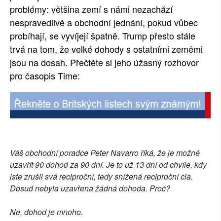
problémy: většina zemí s námi nezachází
nespravedlivě a obchodní jednání, pokud vůbec
probíhají, se vyvíjejí špatně. Trump přesto stále
trvá na tom, že velké dohody s ostatními zeměmi
jsou na dosah. Přečtěte si jeho úžasný rozhovor
pro časopis Time:
Váš obchodní poradce Peter Navarro říká, že je možné
uzavřít 90 dohod za 90 dní. Je to už 13 dní od chvíle, kdy
jste zrušil svá reciproční, tedy snížená reciproční cla.
Dosud nebyla uzavřena žádná dohoda. Proč?
Ne, dohod je mnoho.