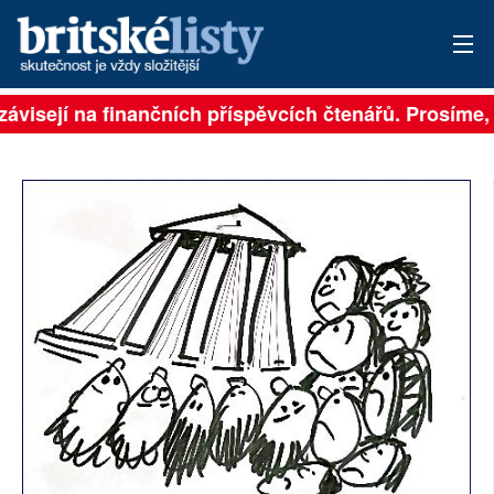
závisejí na finančních příspěvcích čtenářů. Prosíme, p
PŘIHLÁSIT
AKTUÁLNÍ VYDÁNÍ
ARCHIV
ROZHOVORY
TÉMATA
NEJČTENĚJŠÍ ZA 7 DNÍ
AUTOŘI
PŘÍSPĚVKY NA PROVOZ