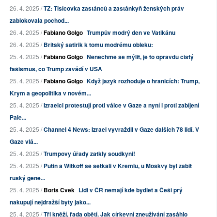
26. 4. 2025 /
TZ: Tisícovka zastánců a zastánkyň ženských práv
zablokovala pochod...
26. 4. 2025 /
Fabiano Golgo
Trumpův modrý den ve Vatikánu
26. 4. 2025 /
Britský satirik k tomu modrému obleku:
25. 4. 2025 /
Fabiano Golgo
Nenechme se mýlit, je to opravdu čistý
fašismus, co Trump zavádí v USA
25. 4. 2025 /
Fabiano Golgo
Když jazyk rozhoduje o hranicích: Trump,
Krym a geopolitika v novém...
25. 4. 2025 /
Izraelci protestují proti válce v Gaze a nyní i proti zabíjení
Pale...
25. 4. 2025 /
Channel 4 News: Izrael vyvraždil v Gaze dalších 78 lidí. V
Gaze vlá...
25. 4. 2025 /
Trumpovy úřady zatkly soudkyni!
25. 4. 2025 /
Putin a Witkoff se setkali v Kremlu, u Moskvy byl zabit
ruský gene...
25. 4. 2025 /
Boris Cvek
Lidi v ČR nemají kde bydlet a Češi prý
nakupují nejdražší byty jako...
25. 4. 2025 /
Tři kněží, řada obětí. Jak církevní zneužívání zasáhlo