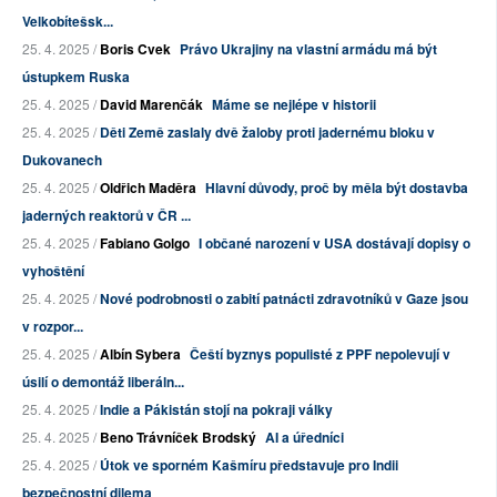
Velkobítešsk...
25. 4. 2025 /
Boris Cvek
Právo Ukrajiny na vlastní armádu má být
ústupkem Ruska
25. 4. 2025 /
David Marenčák
Máme se nejlépe v historii
25. 4. 2025 /
Děti Země zaslaly dvě žaloby proti jadernému bloku v
Dukovanech
25. 4. 2025 /
Oldřich Maděra
Hlavní důvody, proč by měla být dostavba
jaderných reaktorů v ČR ...
25. 4. 2025 /
Fabiano Golgo
I občané narození v USA dostávají dopisy o
vyhoštění
25. 4. 2025 /
Nové podrobnosti o zabití patnácti zdravotníků v Gaze jsou
v rozpor...
25. 4. 2025 /
Albín Sybera
Čeští byznys populisté z PPF nepolevují v
úsilí o demontáž liberáln...
25. 4. 2025 /
Indie a Pákistán stojí na pokraji války
25. 4. 2025 /
Beno Trávníček Brodský
AI a úředníci
25. 4. 2025 /
Útok ve sporném Kašmíru představuje pro Indii
bezpečnostní dilema