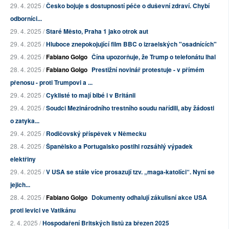
29. 4. 2025 /
Česko bojuje s dostupností péče o duševní zdraví. Chybí
odborníci...
29. 4. 2025 /
Staré Město, Praha 1 jako otrok aut
29. 4. 2025 /
Hluboce znepokojující film BBC o izraelských "osadnících"
29. 4. 2025 /
Fabiano Golgo
Čína upozorňuje, že Trump o telefonátu lhal
28. 4. 2025 /
Fabiano Golgo
Prestižní novinář protestuje - v přímém
přenosu - proti Trumpovi a ...
29. 4. 2025 /
Cyklisté to mají blbé i v Británii
29. 4. 2025 /
Soudci Mezinárodního trestního soudu nařídili, aby žádosti
o zatyka...
29. 4. 2025 /
Rodičovský příspěvek v Německu
28. 4. 2025 /
Španělsko a Portugalsko postihl rozsáhlý výpadek
elektřiny
29. 4. 2025 /
V USA se stále více prosazují tzv. „maga-katolíci“. Nyní se
jejich...
28. 4. 2025 /
Fabiano Golgo
Dokumenty odhalují zákulisní akce USA
proti levici ve Vatikánu
2. 4. 2025 /
Hospodaření Britských listů za březen 2025