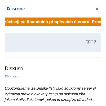
0
Vytisknout
ě závisejí na finančních příspěvcích čtenářů. Prosíme,
5597
Diskuse
Přihlásit
Upozorňujeme, že Britské listy jako soukromý server si
vyhrazují právo blokovat přístup na diskusní fóra
jakémukoliv diskutérovi, pokud to uznají za důvodné.