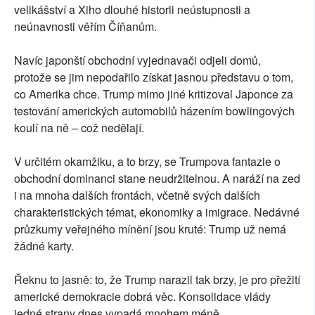
velikášství a Xiho dlouhé historii neústupnosti a
neúnavnosti věřím Číňanům.
Navíc japonští obchodní vyjednavači odjeli domů,
protože se jim nepodařilo získat jasnou představu o tom,
co Amerika chce. Trump mimo jiné kritizoval Japonce za
testování amerických automobilů házením bowlingových
koulí na ně – což nedělají.
V určitém okamžiku, a to brzy, se Trumpova fantazie o
obchodní dominanci stane neudržitelnou. A naráží na zeď
i na mnoha dalších frontách, včetně svých dalších
charakteristických témat, ekonomiky a imigrace. Nedávné
průzkumy veřejného mínění jsou kruté: Trump už nemá
žádné karty.
Řeknu to jasně: to, že Trump narazil tak brzy, je pro přežití
americké demokracie dobrá věc. Konsolidace vlády
jedné strany dnes vypadá mnohem méně