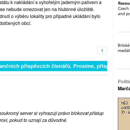
státu k nakládání s vyhořelým jaderným palivem a
ý se nebude omezovat jen na hlubinné úložiště.
nutí o výběru lokality pro případné ukládání bylo
otčených obcí.
1
inančních příspěvcích čtenářů. Prosíme, přispějte. ➥
Polit
Marč
soukromý server si vyhrazují právo blokovat přístup
rovi, pokud to uznají za důvodné.