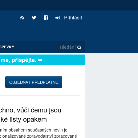
Přihlásit
SPĚVKY
, přispějte. ➥
OBJEDNAT PŘEDPLATNÉ
hno, vůči čemu jsou
ské listy opakem
ním obsahem současných novin je
ionalizované zpravodajství zpracované