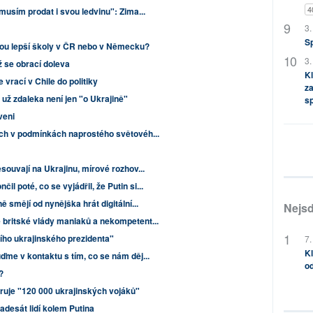
4
musím prodat i svou ledvinu": Zima...
3.
S
sou lepší školy v ČR nebo v Německu?
3.
 se obrací doleva
Kl
vrací v Chile do politiky
za
 už zdaleka není jen "o Ukrajině"
s
veni
ech v podmínkách naprostého světovéh...
souvají na Ukrajinu, mírové rozhov...
 poté, co se vyjádřil, že Putin si...
ě smějí od nynějška hrát digitální...
Nejsd
 britské vlády maniaků a nekompetent...
tího ukrajinského prezidenta"
7.
Kl
ďme v kontaktu s tím, co se nám děj...
od
?
ruje "120 000 ukrajinských vojáků"
adesát lidí kolem Putina