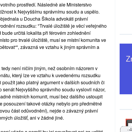
ivotního prostředí. Následně ale Ministerstvo
stížnost k Nejvyššímu správnímu soudu a uspělo.
 objednala u Doucha Šikola advokáti právní
odnění rozsudku: "Trvalé úložiště je věcí veřejného
 bude určitá lokalita při férovém zohlednění
ísto pro trvalé úložiště, musí se místní komunita ve
bětovat“", závazná ve vztahu k jiným správním a
ha tedy není ničím jiným, než osobním názorem v
átu, který lze ve vztahu k uvedenému rozsudku
i použít jako platný argument v dalších soudních či
to senát Nejvyššího správního soudu vyslovil názor,
adně místních komunit, musí bez dalšího ustoupit
e posouzení takové otázky nebylo pro předmětné
rajovou část odůvodnění), nejde o závazný právní
erných úložišť, ani v žádné jiné.
 není vázán a neměl by jej považovat ani za určité