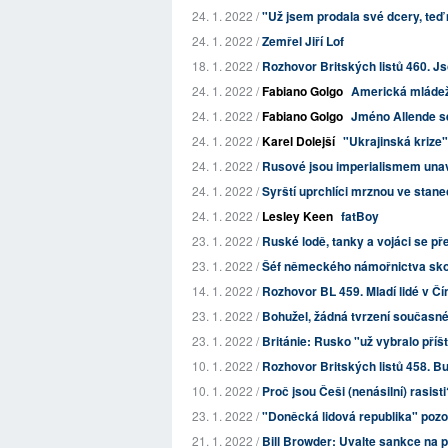
24. 1. 2022 /
"Už jsem prodala své dcery, teď 
24. 1. 2022 /
Zemřel Jiří Lof
18. 1. 2022 /
Rozhovor Britských listů 460. J
24. 1. 2022 /
Fabiano Golgo
Americká mládež
24. 1. 2022 /
Fabiano Golgo
Jméno Allende se 
24. 1. 2022 /
Karel Dolejší
"Ukrajinská krize"
24. 1. 2022 /
Rusové jsou imperialismem una
24. 1. 2022 /
Syrští uprchlíci mrznou ve stan
24. 1. 2022 /
Lesley Keen
fatBoy
23. 1. 2022 /
Ruské lodě, tanky a vojáci se pře
23. 1. 2022 /
Šéf německého námořnictva skončil
14. 1. 2022 /
Rozhovor BL 459. Mladí lidé v Čín
23. 1. 2022 /
Bohužel, žádná tvrzení současné
23. 1. 2022 /
Británie: Rusko "už vybralo příš
10. 1. 2022 /
Rozhovor Britských listů 458. Bu
10. 1. 2022 /
Proč jsou Češi (nenásilní) rasisti
23. 1. 2022 /
"Doněcká lidová republika" pozo
21. 1. 2022 /
Bill Browder: Uvalte sankce na p