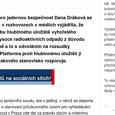
tak, a
pobavi
a aby 
pro jadernou bezpečnost Dana Drábová se
zadava
 v rozhovorech v médiích vyjádřila, že
Výsled
bu hlubinného úložiště vyhořelého
by moh
ysoce radioaktivních odpadů z důvodu
příběh
větší 
bě a to s odvoláním na rozsudky
latforma proti hlubinnému úložišti jí
Příběh
 takovéto stanovisko rozporuje.
zlehčo
přechá
riskant
To vše
refero
škály 
 správního soudu, ale o jediný, v němž se objevila
u o stanovení průzkumného území pro vyhledávání
 soud v Praze zde dal za pravdu obcím a místnímu