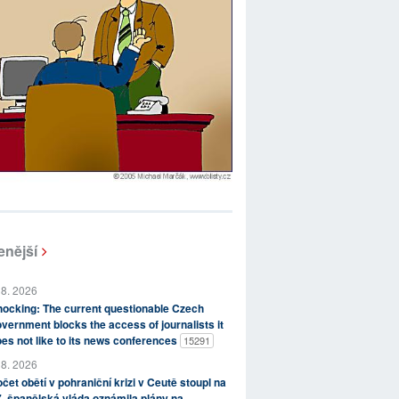
enější
 8. 2026
ocking: The current questionable Czech
vernment blocks the access of journalists it
es not like to its news conferences
15291
 8. 2026
čet obětí v pohraniční krizi v Ceutě stoupl na
, španělská vláda oznámila plány na