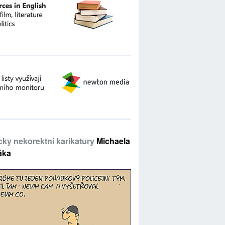
icky nekorektní karikatury
Michaela
áka