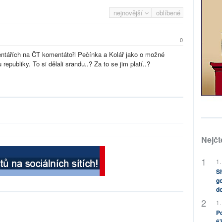
nejnovější
oblíbené
0
entářích na ČT komentátoři Pečínka a Kolář jako o možné
epubliky. To si dělali srandu..? Za to se jim platí..?
Nejčt
1.
Sh
go
do
1.
Po
67