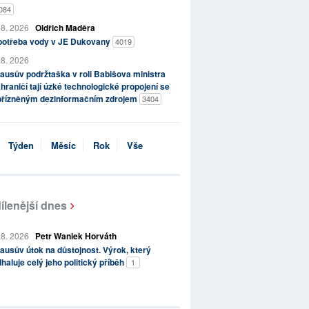
084
 8. 2026
Oldřich Maděra
potřeba vody v JE Dukovany
4019
 8. 2026
ausův podržtaška v roli Babišova ministra
hraničí tají úzké technologické propojení se
přízněným dezinformačním zdrojem
3404
Týden
Měsíc
Rok
Vše
ílenější dnes
 8. 2026
Petr Waniek Horváth
ausův útok na důstojnost. Výrok, který
haluje celý jeho politický příběh
1