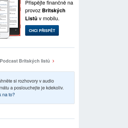
Přispějte finančně na
provoz
Britských
v mobilu.
Listů
CHCI PŘISPĚT
Podcast Britských listů
áhněte si rozhovory v audio
mátu a poslouchejte je kdekoliv.
k na to?