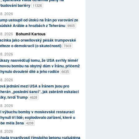
ybudování bariéry
11326
 8. 2026
ump ustoupil od útoků na Írán po varování ze
aúdské Arábie a hrozbách z Teheránu
9905
 8. 2026
Bohumil Kartous
acinka jako orwellovský pěšák trumpovské
titeze o demokracii (o skutečnosti)
7303
 8. 2026
kazy nasvědčují tomu, že USA svrhly téměř
novou bombu na obytný dům v Íránu, přičemž
hynulo dvouleté dítě a jeho rodiče
6635
 8. 2026
vá jednání mezi USA a Íránem jsou pro
herán „poslední šancí“, jak zabránit eskalaci
lky, tvrdí Trump
4628
 8. 2026
ři výbuchu bomby v moskevské restauraci
hynuli tři lidé; explodovalo zařízení, které u
ebe měla žena
4208
 8. 2026
hada trvanlivosti římského betonu rozluštěna