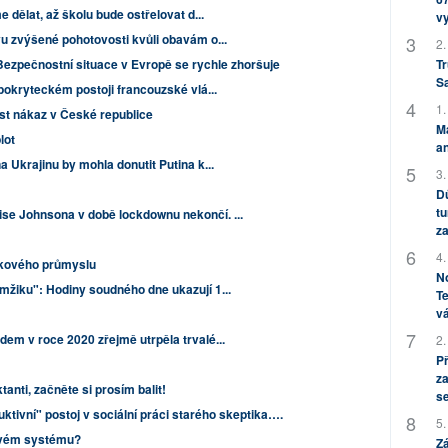
 dělat, až školu bude ostřelovat d...
v
u zvýšené pohotovosti kvůli obavám o...
2.
Tr
Bezpečnostní situace v Evropě se rychle zhoršuje
S
pokryteckém postoji francouzské vlá...
1.
ůst nákaz v České republice
M
lot
an
 Ukrajinu by mohla donutit Putina k...
3.
Dů
tu
e Johnsona v době lockdownu nekončí. ...
za
4.
díkového průmyslu
No
žiku": Hodiny soudného dne ukazují 1...
Te
vá
em v roce 2020 zřejmě utrpěla trvalé...
2.
P
za
ktanti, začněte si prosím balit!
s
ktivní" postoj v sociální práci starého skeptika….
5.
ovém systému?
Zá