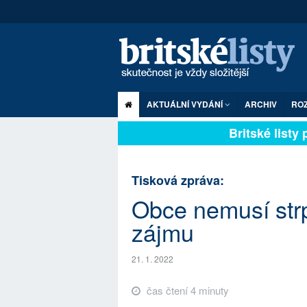
AKTUÁLNÍ VYDÁNÍ
ARCHIV
RO
Britské listy pl
Tisková zpráva:
Obce nemusí strp
zájmu
21. 1. 2022
čas čtení 4 minuty