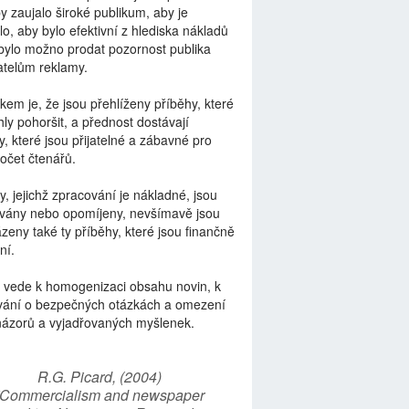
by zaujalo široké publikum, aby je
lo, aby bylo efektivní z hlediska nákladů
bylo možno prodat pozornost publika
telům reklamy.
kem je, že jsou přehlíženy příběhy, které
ly pohoršit, a přednost dostávají
y, které jsou přijatelné a zábavné pro
počet čtenářů.
y, jejichž zpracování je nákladné, jsou
vány nebo opomíjeny, nevšímavě jsou
zeny také ty příběhy, které jsou finančně
ní.
 vede k homogenizaci obsahu novin, k
vání o bezpečných otázkách a omezení
názorů a vyjadřovaných myšlenek.
R.G. Picard, (2004)
“Commercialism and newspaper