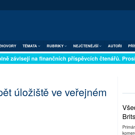
ZHOVORY
TÉMATA
RUBRIKY
NEJČTENĚJŠÍ
AUTOŘI
PŘÍ
ně závisejí na finančních příspěvcích čtenářů. Prosíme
ět úložiště ve veřejném
Všec
Brit
Primár
komerc