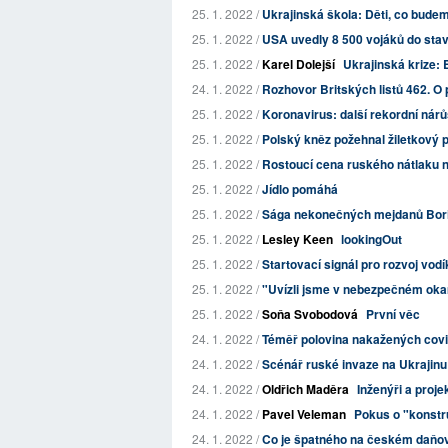
25. 1. 2022 /
Ukrajinská škola: Děti, co budeme
25. 1. 2022 /
USA uvedly 8 500 vojáků do stav
25. 1. 2022 /
Karel Dolejší
Ukrajinská krize: 
24. 1. 2022 /
Rozhovor Britských listů 462. O 
25. 1. 2022 /
Koronavirus: další rekordní nár
25. 1. 2022 /
Polský kněz požehnal žiletkový p
25. 1. 2022 /
Rostoucí cena ruského nátlaku na
25. 1. 2022 /
Jídlo pomáhá
25. 1. 2022 /
Sága nekonečných mejdanů Boris
25. 1. 2022 /
Lesley Keen
lookingOut
25. 1. 2022 /
Startovací signál pro rozvoj vo
25. 1. 2022 /
"Uvízli jsme v nebezpečném okam
25. 1. 2022 /
Soňa Svobodová
První věc
24. 1. 2022 /
Téměř polovina nakažených covid
24. 1. 2022 /
Scénář ruské invaze na Ukrajinu
24. 1. 2022 /
Oldřich Maděra
Inženýři a proje
24. 1. 2022 /
Pavel Veleman
Pokus o "konstru
24. 1. 2022 /
Co je špatného na českém daň