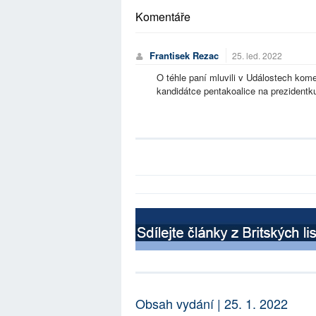
Komentáře
Frantisek Rezac
25. led. 2022
O téhle paní mluvili v Událostech kom
kandidátce pentakoalice na prezidentku r
Obsah vydání | 25. 1. 2022