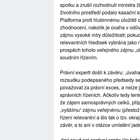
spolku a zrušil rozhodnutí ministra ž
životního prostředí podalo kasační 
Platforma proti hlubinnému úložišti
zhodnocení, nakolik je úvaha v odův
zájmu vysoké míry důležitosti; pokud
relevantních hledisek vybrána jako m
prospěch tohoto veřejného zájmu „o
soudním řízením.
Právní experti došli k závěru: „úva
rozsudku podepsaného předsedy sen
považovat za právní exces, a nelze j
správních řízeních. Ačkoliv tedy ten
že zájem samosprávných celků, příp
„vyššímu“ zájmu veřejnému (přestož
řízení relevantní a šlo tak o tzv. ok
závěr, a to ani v otázce umístění jad
Jiný soud ani správní orgán jím tedy