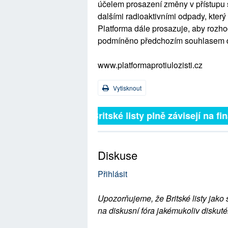
účelem prosazení změny v přístupu 
dalšími radioaktivními odpady, kter
Platforma dále prosazuje, aby rozhod
podmíněno předchozím souhlasem d
www.platformaprotiulozisti.cz
Vytisknout
Britské listy plně závisejí na f
Diskuse
Přihlásit
Upozorňujeme, že Britské listy jako 
na diskusní fóra jakémukoliv diskuté