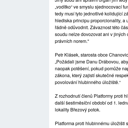
„vodítko“ ve smyslu sjednocovací f
tedy musí tyto jednotlivé kolidující
hlediska principu proporcionality, 
řádně odůvodnit. Závaznost této čá
soudu nelze dovozovat ani v jiných ob
právních norem."
Petr Klásek, starosta obce Chanovice
„Požádali jsme Danu Drábovou, aby 
naopak potěšení, pokud pomůže napl
zákona, který zajistí skutečné respe
povolování hlubinného úložiště.“
Z rozhodnutí členů Platformy proti h
další šestiměsíční období od 1. ledn
lokality Březový potok.
Platforma proti hlubinnému úložišti 