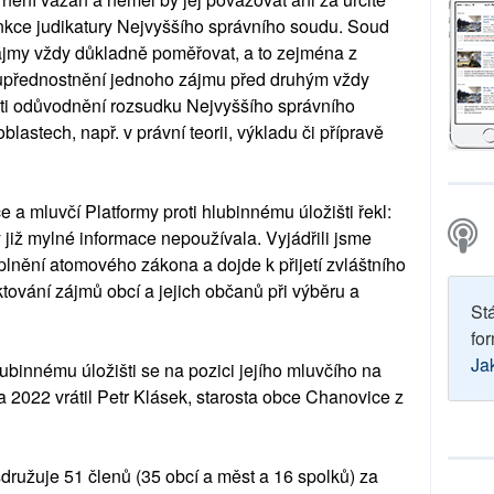
unkce judikatury Nejvyššího správního soudu. Soud
 zájmy vždy důkladně poměřovat, a to zejména z
a upřednostnění jednoho zájmu před druhým vždy
sti odůvodnění rozsudku Nejvyššího správního
lastech, např. v právní teorii, výkladu či přípravě
 a mluvčí Platformy proti hlubinnému úložišti řekl:
již mylné informace nepoužívala. Vyjádřili jsme
nění atomového zákona a dojde k přijetí zvláštního
ktování zájmů obcí a jejich občanů při výběru a
St
for
Ja
lubinnému úložišti se na pozici jejího mluvčího na
a 2022 vrátil Petr Klásek, starosta obce Chanovice z
sdružuje 51 členů (35 obcí a měst a 16 spolků) za