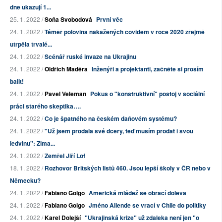
dne ukazují 1...
25. 1. 2022 /
Soňa Svobodová
První věc
24. 1. 2022 /
Téměř polovina nakažených covidem v roce 2020 zřejmě
utrpěla trvalé...
24. 1. 2022 /
Scénář ruské invaze na Ukrajinu
24. 1. 2022 /
Oldřich Maděra
Inženýři a projektanti, začněte si prosím
balit!
24. 1. 2022 /
Pavel Veleman
Pokus o "konstruktivní" postoj v sociální
práci starého skeptika….
24. 1. 2022 /
Co je špatného na českém daňovém systému?
24. 1. 2022 /
"Už jsem prodala své dcery, teď musím prodat i svou
ledvinu": Zima...
24. 1. 2022 /
Zemřel Jiří Lof
18. 1. 2022 /
Rozhovor Britských listů 460. Jsou lepší školy v ČR nebo v
Německu?
24. 1. 2022 /
Fabiano Golgo
Americká mládež se obrací doleva
24. 1. 2022 /
Fabiano Golgo
Jméno Allende se vrací v Chile do politiky
24. 1. 2022 /
Karel Dolejší
"Ukrajinská krize" už zdaleka není jen "o