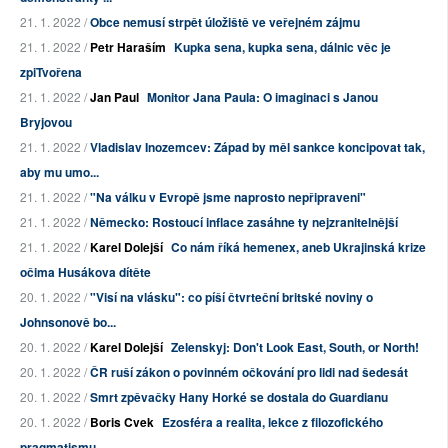
21. 1. 2022 /
Obce nemusí strpět úložiště ve veřejném zájmu
21. 1. 2022 /
Petr Haraším
Kupka sena, kupka sena, dálnic věc je
zpiTvořena
21. 1. 2022 /
Jan Paul
Monitor Jana Paula: O imaginaci s Janou
Bryjovou
21. 1. 2022 /
Vladislav Inozemcev: Západ by měl sankce koncipovat tak,
aby mu umo...
21. 1. 2022 /
"Na válku v Evropě jsme naprosto nepřipraveni"
21. 1. 2022 /
Německo: Rostoucí inflace zasáhne ty nejzranitelnější
21. 1. 2022 /
Karel Dolejší
Co nám říká hemenex, aneb Ukrajinská krize
očima Husákova dítěte
20. 1. 2022 /
"Visí na vlásku": co píší čtvrteční britské noviny o
Johnsonově bo...
20. 1. 2022 /
Karel Dolejší
Zelenskyj: Don't Look East, South, or North!
20. 1. 2022 /
ČR ruší zákon o povinném očkování pro lidi nad šedesát
20. 1. 2022 /
Smrt zpěvačky Hany Horké se dostala do Guardianu
20. 1. 2022 /
Boris Cvek
Ezosféra a realita, lekce z filozofického
pragmatismu