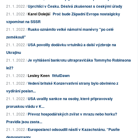
21. 1. 2022 /
Uprchlíci v Česku. Děsivá zkušenost s českými úřady
21. 1. 2022 /
Karel Dolejší
Proč bude Západní Evropa nostalgicky
vzpomínat na SSSR
21. 1. 2022 /
Rusko oznámilo velké námořní manévry "po celé
zeměkouli"
21. 1. 2022 /
USA povolily dodávku vrtulníků a další výzbroje na
Ukrajinu
21. 1. 2022 /
Je vyhlášení bankrotu ultrapravičáka Tommyho Robinsona
lež?
21. 1. 2022 /
Lesley Keen
fitfulDawn
21. 1. 2022 /
Vedení britské Konzervativní strany bylo obviněno z
vydírání poslan...
21. 1. 2022 /
USA uvalily sankce na osoby, které připravovaly
proruskou vládu v K...
21. 1. 2022 /
Převoz hospodářských zvířat v mrazu nebo horku?
Pravidla jsou zasta...
21. 1. 2022 /
Europoslanci odsoudili násilí v Kazachstánu. “Pusťte
demonstranty ...