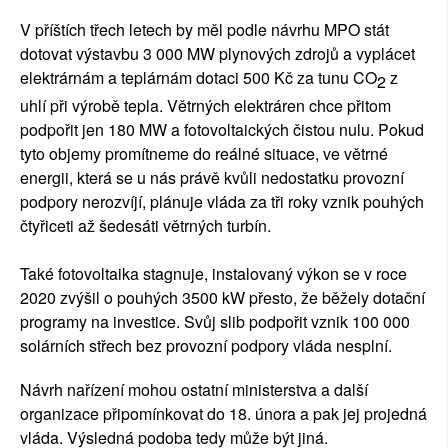
V příštích třech letech by měl podle návrhu MPO stát 
dotovat výstavbu 3 000 MW plynových zdrojů a vyplácet 
elektrárnám a teplárnám dotaci 500 Kč za tunu CO
 z 
2
uhlí při výrobě tepla. Větrných elektráren chce přitom 
podpořit jen 180 MW a fotovoltaických čistou nulu. Pokud 
tyto objemy promítneme do reálné situace, ve větrné 
energii, která se u nás právě kvůli nedostatku provozní 
podpory nerozvíjí, plánuje vláda za tři roky vznik pouhých 
čtyřiceti až šedesáti větrných turbín. 
Také fotovoltaika stagnuje, instalovaný výkon se v roce 
2020 zvýšil o pouhých 3500 kW přesto, že běžely dotační 
programy na investice. Svůj slib podpořit vznik 100 000 
solárních střech bez provozní podpory vláda nesplní.
Návrh nařízení mohou ostatní ministerstva a další 
organizace připomínkovat do 18. února a pak jej projedná 
vláda. Výsledná podoba tedy může být jiná.