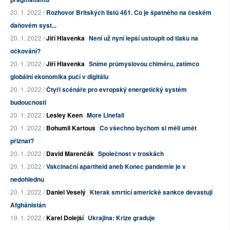
20. 1. 2022 /
Rozhovor Britských listů 461. Co je špatného na českém
daňovém syst...
20. 1. 2022 /
Jiří Hlavenka
Není už nyní lepší ustoupit od tlaku na
očkování?
20. 1. 2022 /
Jiří Hlavenka
Sníme průmyslovou chiméru, zatímco
globální ekonomika pučí v digitálu
20. 1. 2022 /
Čtyři scénáře pro evropský energetický systém
budoucnosti
20. 1. 2022 /
Lesley Keen
More Linefall
20. 1. 2022 /
Bohumil Kartous
Co všechno bychom si měli umět
přiznat?
20. 1. 2022 /
David Marenčák
Společnost v troskách
20. 1. 2022 /
Vakcinační apartheid aneb Konec pandemie je v
nedohlednu
20. 1. 2022 /
Daniel Veselý
Kterak smrtící americké sankce devastují
Afghánistán
19. 1. 2022 /
Karel Dolejší
Ukrajina: Krize graduje