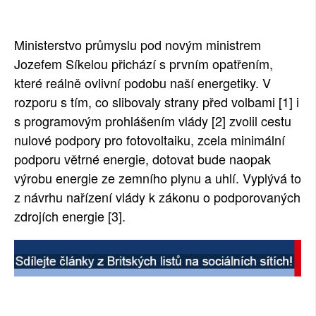
SOCIÁLNÍ SÍTĚ
Ministerstvo průmyslu pod novým ministrem 
RUBRIKY
Jozefem Síkelou přichází s prvním opatřením, 
které reálně ovlivní podobu naší energetiky. V 
PLNÁ VERZE STRÁNEK
rozporu s tím, co slibovaly strany před volbami [1] i 
s programovým prohlášením vlády [2] zvolil cestu 
nulové podpory pro fotovoltaiku, zcela minimální 
podporu větrné energie, dotovat bude naopak 
výrobu energie ze zemního plynu a uhlí. Vyplývá to 
z návrhu nařízení vlády k zákonu o podporovaných 
zdrojích energie [3].