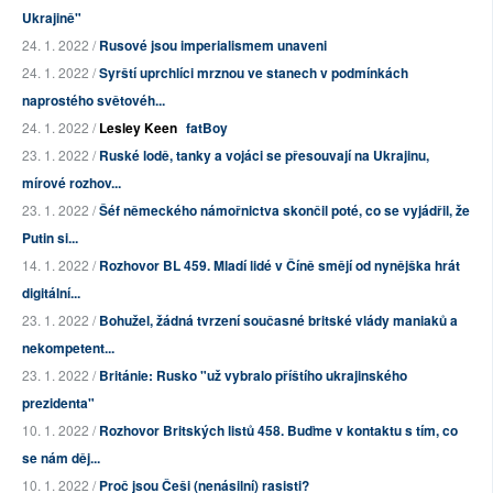
Ukrajině"
24. 1. 2022 /
Rusové jsou imperialismem unaveni
24. 1. 2022 /
Syrští uprchlíci mrznou ve stanech v podmínkách
naprostého světovéh...
24. 1. 2022 /
Lesley Keen
fatBoy
23. 1. 2022 /
Ruské lodě, tanky a vojáci se přesouvají na Ukrajinu,
mírové rozhov...
23. 1. 2022 /
Šéf německého námořnictva skončil poté, co se vyjádřil, že
Putin si...
14. 1. 2022 /
Rozhovor BL 459. Mladí lidé v Číně smějí od nynějška hrát
digitální...
23. 1. 2022 /
Bohužel, žádná tvrzení současné britské vlády maniaků a
nekompetent...
23. 1. 2022 /
Británie: Rusko "už vybralo příštího ukrajinského
prezidenta"
10. 1. 2022 /
Rozhovor Britských listů 458. Buďme v kontaktu s tím, co
se nám děj...
10. 1. 2022 /
Proč jsou Češi (nenásilní) rasisti?