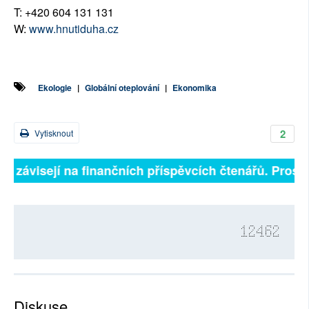
T: +420 604 131 131
W:
www.hnutiduha.cz
Ekologie
|
Globální oteplování
|
Ekonomika
2
Vytisknout
ně závisejí na finančních příspěvcích čtenářů. Prosíme
12462
Diskuse