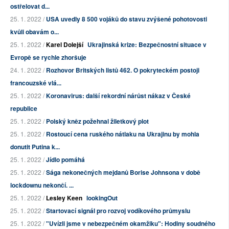
ostřelovat d...
25. 1. 2022 /
USA uvedly 8 500 vojáků do stavu zvýšené pohotovosti
kvůli obavám o...
25. 1. 2022 /
Karel Dolejší
Ukrajinská krize: Bezpečnostní situace v
Evropě se rychle zhoršuje
24. 1. 2022 /
Rozhovor Britských listů 462. O pokryteckém postoji
francouzské vlá...
25. 1. 2022 /
Koronavirus: další rekordní nárůst nákaz v České
republice
25. 1. 2022 /
Polský kněz požehnal žiletkový plot
25. 1. 2022 /
Rostoucí cena ruského nátlaku na Ukrajinu by mohla
donutit Putina k...
25. 1. 2022 /
Jídlo pomáhá
25. 1. 2022 /
Sága nekonečných mejdanů Borise Johnsona v době
lockdownu nekončí. ...
25. 1. 2022 /
Lesley Keen
lookingOut
25. 1. 2022 /
Startovací signál pro rozvoj vodíkového průmyslu
25. 1. 2022 /
"Uvízli jsme v nebezpečném okamžiku": Hodiny soudného