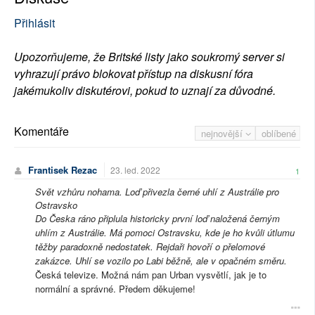
Přihlásit
Upozorňujeme, že Britské listy jako soukromý server si
vyhrazují právo blokovat přístup na diskusní fóra
jakémukoliv diskutérovi, pokud to uznají za důvodné.
Komentáře
nejnovější
oblíbené
Frantisek Rezac
23. led. 2022
1
Svět vzhůru nohama. Loď přivezla černé uhlí z Austrálie pro
Ostravsko
Do Česka ráno připlula historicky první loď naložená černým
uhlím z Austrálie. Má pomoci Ostravsku, kde je ho kvůli útlumu
těžby paradoxně nedostatek. Rejdaři hovoří o přelomové
zakázce. Uhlí se vozilo po Labi běžně, ale v opačném směru.
Česká televize. Možná nám pan Urban vysvětlí, jak je to
normální a správné. Předem děkujeme!