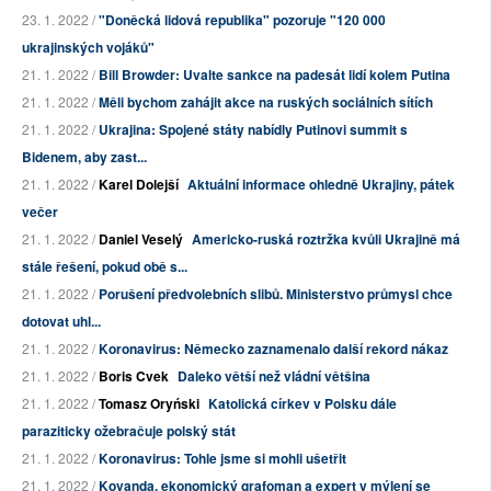
23. 1. 2022 /
"Doněcká lidová republika" pozoruje "120 000
ukrajinských vojáků"
21. 1. 2022 /
Bill Browder: Uvalte sankce na padesát lidí kolem Putina
21. 1. 2022 /
Měli bychom zahájit akce na ruských sociálních sítích
21. 1. 2022 /
Ukrajina: Spojené státy nabídly Putinovi summit s
Bidenem, aby zast...
21. 1. 2022 /
Karel Dolejší
Aktuální informace ohledně Ukrajiny, pátek
večer
21. 1. 2022 /
Daniel Veselý
Americko-ruská roztržka kvůli Ukrajině má
stále řešení, pokud obě s...
21. 1. 2022 /
Porušení předvolebních slibů. Ministerstvo průmysl chce
dotovat uhl...
21. 1. 2022 /
Koronavirus: Německo zaznamenalo další rekord nákaz
21. 1. 2022 /
Boris Cvek
Daleko větší než vládní většina
21. 1. 2022 /
Tomasz Oryński
Katolická církev v Polsku dále
paraziticky ožebračuje polský stát
21. 1. 2022 /
Koronavirus: Tohle jsme si mohli ušetřit
21. 1. 2022 /
Kovanda, ekonomický grafoman a expert v mýlení se