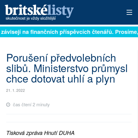
 závisejí na finančních příspěvcích čtenářů. Prosíme, 
PŘIHLÁSIT
AKTUÁLNÍ VYDÁNÍ
Porušení předvolebních
ARCHIV
slibů. Ministerstvo průmysl
chce dotovat uhlí a plyn
ROZHOVORY
TÉMATA
21. 1. 2022
NEJČTENĚJŠÍ ZA 7 DNÍ
čas čtení 2 minuty
AUTOŘI
PŘÍSPĚVKY NA PROVOZ
Tisková zpráva Hnutí DUHA