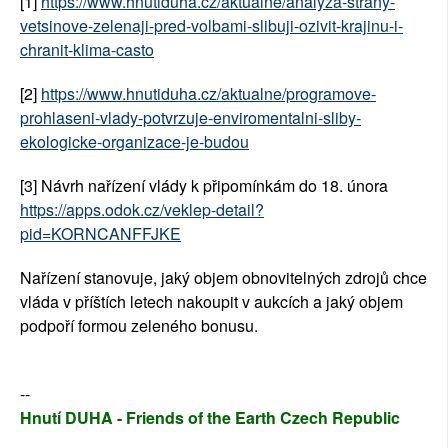
[1] 
https://www.hnutiduha.cz/aktualne/analyza-strany-
vetsinove-zelenaji-pred-volbami-slibuji-ozivit-krajinu-i-
chranit-klima-casto
[2]
https://www.hnutiduha.cz/aktualne/programove-
prohlaseni-vlady-potvrzuje-enviromentalni-sliby-
ekologicke-organizace-je-budou
[3] Návrh nařízení vlády k připomínkám do 18. února 
https://apps.odok.cz/veklep-detail?
pid=KORNCANFFJKE
Nařízení stanovuje, jaký objem obnovitelných zdrojů chce 
vláda v příštích letech nakoupit v aukcích a jaký objem 
podpoří formou zeleného bonusu. 
--
Hnutí DUHA - Friends of the Earth Czech Republic