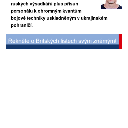
ruských výsadkářů plus přísun
SOCIÁLNÍ SÍTĚ
personálu k ohromným kvantům
bojové techniky uskladněným v ukrajinském
RUBRIKY
pohraničí.
PLNÁ VERZE STRÁNEK