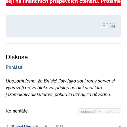
visejí na finančních příspěvcích čtenářů. Prosíme, při
15839
Diskuse
Přihlásit
Upozorňujeme, že Britské listy jako soukromý server si
vyhrazují právo blokovat přístup na diskusní fóra
jakémukoliv diskutérovi, pokud to uznají za důvodné.
Komentáře
nejnovější
oblíbené
Michal Uhrovič
19. led. 2022
0