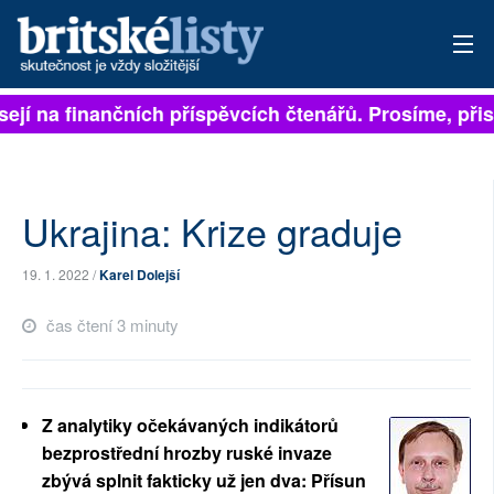
ejí na finančních příspěvcích čtenářů. Prosíme, přispě
PŘIHLÁSIT
AKTUÁLNÍ VYDÁNÍ
ARCHIV
Ukrajina: Krize graduje
ROZHOVORY
19. 1. 2022 /
Karel Dolejší
TÉMATA
čas čtení 3 minuty
NEJČTENĚJŠÍ ZA 7 DNÍ
AUTOŘI
Z analytiky očekávaných indikátorů
bezprostřední hrozby ruské invaze
PŘÍSPĚVKY NA PROVOZ
zbývá splnit fakticky už jen dva: Přísun