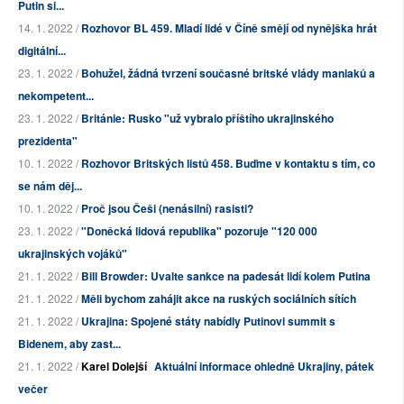
Putin si...
14. 1. 2022 /
Rozhovor BL 459. Mladí lidé v Číně smějí od nynějška hrát
digitální...
23. 1. 2022 /
Bohužel, žádná tvrzení současné britské vlády maniaků a
nekompetent...
23. 1. 2022 /
Británie: Rusko "už vybralo příštího ukrajinského
prezidenta"
10. 1. 2022 /
Rozhovor Britských listů 458. Buďme v kontaktu s tím, co
se nám děj...
10. 1. 2022 /
Proč jsou Češi (nenásilní) rasisti?
23. 1. 2022 /
"Doněcká lidová republika" pozoruje "120 000
ukrajinských vojáků"
21. 1. 2022 /
Bill Browder: Uvalte sankce na padesát lidí kolem Putina
21. 1. 2022 /
Měli bychom zahájit akce na ruských sociálních sítích
21. 1. 2022 /
Ukrajina: Spojené státy nabídly Putinovi summit s
Bidenem, aby zast...
21. 1. 2022 /
Karel Dolejší
Aktuální informace ohledně Ukrajiny, pátek
večer