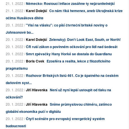
21. 1. 2022 /
Německo: Rostoucí inflace zasáhne ty nejzranitelnější
21. 1. 2022 /
Karel Dolejší
Co nám říká hemenex, aneb Ukrajinská krize
očima Husákova dítěte
20. 1. 2022 /
"Visí na vlásku": co píší čtvrteční britské noviny o
Johnsonově bo...
20. 1. 2022 /
Karel Dolejší
Zelenskyj: Don't Look East, South, or North!
20. 1. 2022 /
ČR ruší zákon o povinném očkování pro lidi nad šedesát
20. 1. 2022 /
Smrt zpěvačky Hany Horké se dostala do Guardianu
20. 1. 2022 /
Boris Cvek
Ezosféra a realita, lekce z filozofického
pragmatismu
20. 1. 2022 /
Rozhovor Britských listů 461. Co je špatného na českém
daňovém syst...
20. 1. 2022 /
Jiří Hlavenka
Není už nyní lepší ustoupit od tlaku na
očkování?
20. 1. 2022 /
Jiří Hlavenka
Sníme průmyslovou chiméru, zatímco
globální ekonomika pučí v digitálu
20. 1. 2022 /
Čtyři scénáře pro evropský energetický systém
budoucnosti