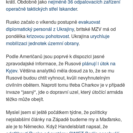
krátí. Obdobně jako
nejméně 36 odpalovacích zařízení
operačně taktických střel Iskander
.
Rusko začalo o víkendu postupně
evakuovat
diplomatický personál z Ukrajiny
, britské MZV má od
pondělka
krizovou pohotovost
. Ukrajina
urychluje
mobilizaci jednotek územní obrany
.
Podle Američanů jsou poprvé k dispozici jasné
zpravodajské informace, že Rusové
plánují i útok na
Kyjev
. Většina analytiků měla dosud za to, že se mu
Rusové budou chtít vyhnout, kvůli nevyhnutelným
civilním obětem. Naproti tomu třeba Charkov je v případě
invaze "jasný", jde o dopravní uzel, který útočící armáda
těžko může obejít.
Myslel jsem si ještě počátkem týdne, že politicky
nejslabšími články na Západě budeme my a Maďarsko,
ale je to Německo. Když Handelsblatt napsal, že