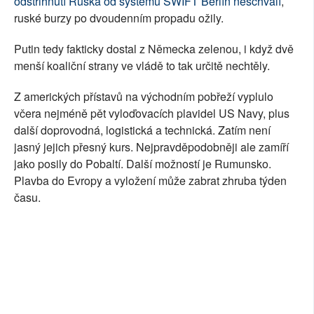
odstřihnutí Ruska od systému SWIFT Berlín neschválí
,
ruské burzy po dvoudenním propadu ožily.
Putin tedy fakticky dostal z Německa zelenou, i když dvě
menší koaliční strany ve vládě to tak určitě nechtěly.
Z amerických přístavů na východním pobřeží vyplulo
včera nejméně pět vyloďovacích plavidel US Navy, plus
další doprovodná, logistická a technická. Zatím není
jasný jejich přesný kurs. Nejpravděpodobněji ale zamíří
jako posily do Pobaltí. Další možností je Rumunsko.
Plavba do Evropy a vyložení může zabrat zhruba týden
času.