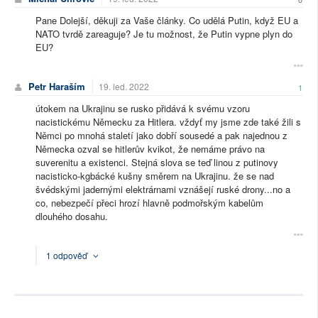
Pane Dolejší, děkuji za Vaše články. Co udělá Putin, když EU a
NATO tvrdě zareaguje? Je tu možnost, že Putin vypne plyn do
EU?
Petr Haraším
19. led. 2022
1
útokem na Ukrajinu se rusko přidává k svému vzoru
nacistickému Německu za Hitlera. vždyť my jsme zde také žili s
Němci po mnohá staletí jako dobří sousedé a pak najednou z
Německa ozval se hitlerův kvikot, že nemáme právo na
suverenitu a existenci. Stejná slova se teď linou z putinovy
nacisticko-kgbácké kušny směrem na Ukrajinu. že se nad
švédskými jadernými elektrárnami vznášejí ruské drony...no a
co, nebezpečí přeci hrozí hlavně podmořským kabelům
dlouhého dosahu.
1 odpověď