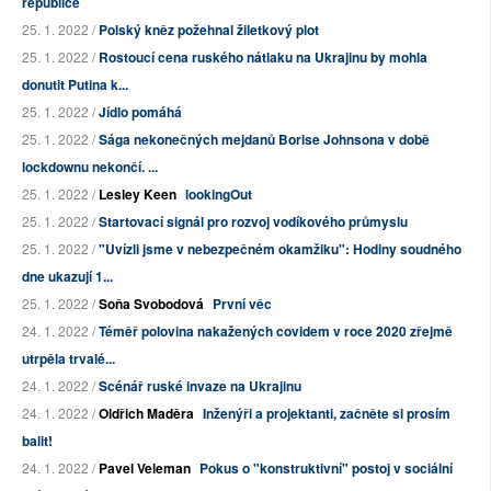
republice
25. 1. 2022 /
Polský kněz požehnal žiletkový plot
25. 1. 2022 /
Rostoucí cena ruského nátlaku na Ukrajinu by mohla
donutit Putina k...
25. 1. 2022 /
Jídlo pomáhá
25. 1. 2022 /
Sága nekonečných mejdanů Borise Johnsona v době
lockdownu nekončí. ...
25. 1. 2022 /
Lesley Keen
lookingOut
25. 1. 2022 /
Startovací signál pro rozvoj vodíkového průmyslu
25. 1. 2022 /
"Uvízli jsme v nebezpečném okamžiku": Hodiny soudného
dne ukazují 1...
25. 1. 2022 /
Soňa Svobodová
První věc
24. 1. 2022 /
Téměř polovina nakažených covidem v roce 2020 zřejmě
utrpěla trvalé...
24. 1. 2022 /
Scénář ruské invaze na Ukrajinu
24. 1. 2022 /
Oldřich Maděra
Inženýři a projektanti, začněte si prosím
balit!
24. 1. 2022 /
Pavel Veleman
Pokus o "konstruktivní" postoj v sociální