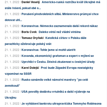
21. 1. 2022 /
Daniel Veselý
Americko-ruská roztržka kvůli Ukrajině má
stále řešení, pokud obě s...
21. 1. 2022 /
Porušení předvolebních slibů. Ministerstvo průmysl chce
dotovat uhl...
21. 1. 2022 /
Koronavirus: Německo zaznamenalo další rekord nákaz
21. 1. 2022 /
Boris Cvek
Daleko větší než vládní většina
21. 1. 2022 /
Tomasz Oryński
Katolická církev v Polsku dále
paraziticky ožebračuje polský stát
21. 1. 2022 /
Koronavirus: Tohle jsme si mohli ušetřit
21. 1. 2022 /
Kovanda, ekonomický grafoman a expert v mýlení se
21. 1. 2022 /
Uprchlíci v Česku. Děsivá zkušenost s českými úřady
21. 1. 2022 /
Karel Dolejší
Proč bude Západní Evropa nostalgicky
vzpomínat na SSSR
21. 1. 2022 /
Rusko oznámilo velké námořní manévry "po celé
zeměkouli"
21. 1. 2022 /
USA povolily dodávku vrtulníků a další výzbroje na
Ukrajinu
21. 1. 2022 /
Je vyhlášení bankrotu ultrapravičáka Tommyho Robinsona