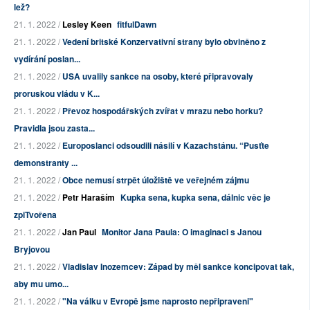
lež?
21. 1. 2022 /
Lesley Keen
fitfulDawn
21. 1. 2022 /
Vedení britské Konzervativní strany bylo obviněno z
vydírání poslan...
21. 1. 2022 /
USA uvalily sankce na osoby, které připravovaly
proruskou vládu v K...
21. 1. 2022 /
Převoz hospodářských zvířat v mrazu nebo horku?
Pravidla jsou zasta...
21. 1. 2022 /
Europoslanci odsoudili násilí v Kazachstánu. “Pusťte
demonstranty ...
21. 1. 2022 /
Obce nemusí strpět úložiště ve veřejném zájmu
21. 1. 2022 /
Petr Haraším
Kupka sena, kupka sena, dálnic věc je
zpiTvořena
21. 1. 2022 /
Jan Paul
Monitor Jana Paula: O imaginaci s Janou
Bryjovou
21. 1. 2022 /
Vladislav Inozemcev: Západ by měl sankce koncipovat tak,
aby mu umo...
21. 1. 2022 /
"Na válku v Evropě jsme naprosto nepřipraveni"