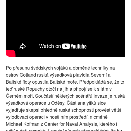
Po přesunu švédských vojáků a obrněné techniky na
ostrov Gotland ruská výsadková plavidla Severní a
Baltské floty opustila Baltské moře. Předpokládá se, že to
teď ruské Ropuchy otočí na jih a připojí se k silám v
Černém moři. Součástí některých scénářů invaze je ruská
výsadková operace u Oděsy. Část analytiků sice
vyjadřuje skepsi ohledně ruské schopnosti provést větší
vyloďovací operaci v hostilním prostředí, nicméně
Michael Kofman z Center for Naval Analysis, kterého i
ruští autoři respektují, nevidí důvody předpokládat, že by