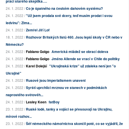
práci starého skeptika….
24. 1. 2022 /
Co je špatného na českém daňovém systému?
24. 1. 2022 /
"Už jsem prodala své dcery, teď musím prodat i svou
ledvinu": Zima...
24. 1. 2022 /
Zemřel Jiří Lof
18. 1. 2022 /
Rozhovor Britských listů 460. Jsou lepší školy v ČR nebo v
Německu?
24. 1. 2022 /
Fabiano Golgo
Americká mládež se obrací doleva
24. 1. 2022 /
Fabiano Golgo
Jméno Allende se vrací v Chile do politiky
24. 1. 2022 /
Karel Dolejší
"Ukrajinská krize" už zdaleka není jen "o
Ukrajině"
24. 1. 2022 /
Rusové jsou imperialismem unaveni
24. 1. 2022 /
Syrští uprchlíci mrznou ve stanech v podmínkách
naprostého světovéh...
24. 1. 2022 /
Lesley Keen
fatBoy
23. 1. 2022 /
Ruské lodě, tanky a vojáci se přesouvají na Ukrajinu,
mírové rozhov...
23. 1. 2022 /
Šéf německého námořnictva skončil poté, co se vyjádřil, že