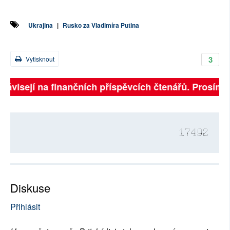
Ukrajina
|
Rusko za Vladimíra Putina
3
Vytisknout
závisejí na finančních příspěvcích čtenářů. Prosíme, p
17492
Diskuse
Přihlásit