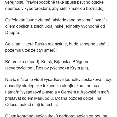
veřejnosti. Pravděpodobně také spustí psychologické
operace v kyberprostoru, aby šířili zmatek a beznaděj.
Ostřelování bude zřejmě následováno pozemní invazí s
cílem obklíčit a zničit ukrajinské jednotky východně od
Dněpru.
Se silami, které Rusko rozmisťuje, bude schopno zahájit
pozemní útok ze čtyř směrů:
Bělorusko (západ), Kursk, Brjansk a Bělgorod
(severovýchod), Rostov (východ) a Krym (jih).
Navíc můžeme vidět výsadkové jednotky seskakovat, aby
obsadily strategické lokace za ukrajinskou frontou a
námořní výsadková plavidla v Černém a Azovském moři
přistávat kolem Mariupolu. Možná později dojde i na
Oděsu, pokud mají tu ambici.
Cílem koordinovaných útoků podporovaných palbou na