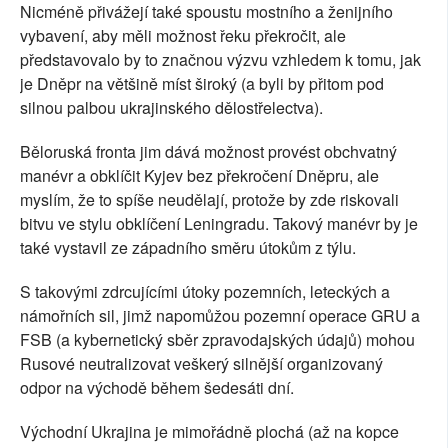
Nicméně přivážejí také spoustu mostního a ženijního
vybavení, aby měli možnost řeku překročit, ale
představovalo by to značnou výzvu vzhledem k tomu, jak
je Dněpr na většině míst široký (a byli by přitom pod
silnou palbou ukrajinského dělostřelectva).
Běloruská fronta jim dává možnost provést obchvatný
manévr a obklíčit Kyjev bez překročení Dněpru, ale
myslím, že to spíše neudělají, protože by zde riskovali
bitvu ve stylu obklíčení Leningradu. Takový manévr by je
také vystavil ze západního směru útokům z týlu.
S takovými zdrcujícími útoky pozemních, leteckých a
námořních sil, jimž napomůžou pozemní operace GRU a
FSB (a kybernetický sběr zpravodajských údajů) mohou
Rusové neutralizovat veškerý silnější organizovaný
odpor na východě během šedesáti dní.
Východní Ukrajina je mimořádně plochá (až na kopce