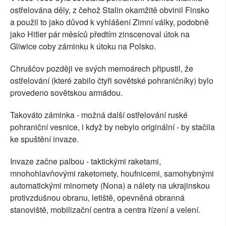
ostřelována děly, z čehož Stalin okamžitě obvinil Finsko
a použil to jako důvod k vyhlášení Zimní války, podobně
jako Hitler pár měsíců předtím zinscenoval útok na
Gliwice coby záminku k útoku na Polsko.
Chruščov později ve svých memoárech připustil, že
ostřelování (které zabilo čtyři sovětské pohraničníky) bylo
provedeno sovětskou armádou.
Takováto záminka - možná další ostřelování ruské
pohraniční vesnice, i když by nebylo originální - by stačila
ke spuštění invaze.
Invaze začne palbou - taktickými raketami,
mnohohlavňovými raketomety, houfnicemi, samohybnými
automatickými minomety (Nona) a nálety na ukrajinskou
protivzdušnou obranu, letiště, opevněná obranná
stanoviště, mobilizační centra a centra řízení a velení.