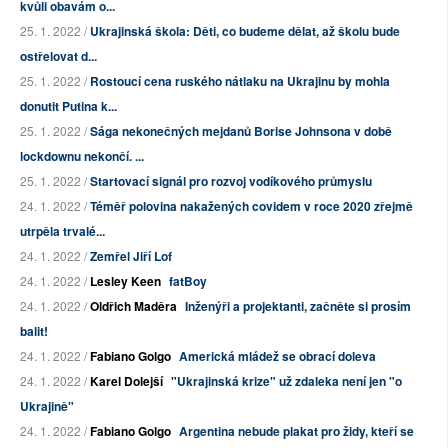
kvůli obavám o...
25. 1. 2022 /
Ukrajinská škola: Děti, co budeme dělat, až školu bude
ostřelovat d...
25. 1. 2022 /
Rostoucí cena ruského nátlaku na Ukrajinu by mohla
donutit Putina k...
25. 1. 2022 /
Sága nekonečných mejdanů Borise Johnsona v době
lockdownu nekončí. ...
25. 1. 2022 /
Startovací signál pro rozvoj vodíkového průmyslu
24. 1. 2022 /
Téměř polovina nakažených covidem v roce 2020 zřejmě
utrpěla trvalé...
24. 1. 2022 /
Zemřel Jiří Lof
24. 1. 2022 /
Lesley Keen
fatBoy
24. 1. 2022 /
Oldřich Maděra
Inženýři a projektanti, začněte si prosím
balit!
24. 1. 2022 /
Fabiano Golgo
Americká mládež se obrací doleva
24. 1. 2022 /
Karel Dolejší
"Ukrajinská krize" už zdaleka není jen "o
Ukrajině"
24. 1. 2022 /
Fabiano Golgo
Argentina nebude plakat pro židy, kteří se