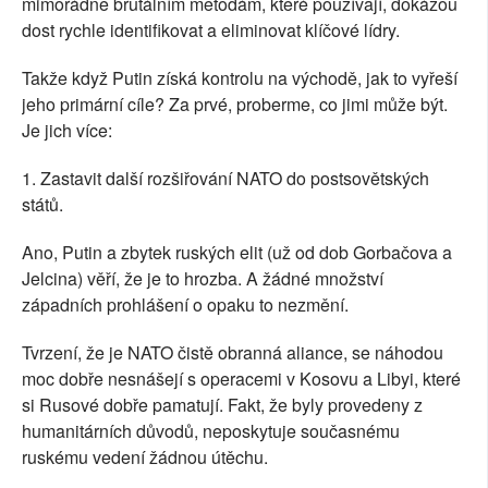
mimořádně brutálním metodám, které používají, dokážou
dost rychle identifikovat a eliminovat klíčové lídry.
Takže když Putin získá kontrolu na východě, jak to vyřeší
jeho primární cíle? Za prvé, proberme, co jimi může být.
Je jich více:
1. Zastavit další rozšiřování NATO do postsovětských
států.
Ano, Putin a zbytek ruských elit (už od dob Gorbačova a
Jelcina) věří, že je to hrozba. A žádné množství
západních prohlášení o opaku to nezmění.
Tvrzení, že je NATO čistě obranná aliance, se náhodou
moc dobře nesnášejí s operacemi v Kosovu a Libyi, které
si Rusové dobře pamatují. Fakt, že byly provedeny z
humanitárních důvodů, neposkytuje současnému
ruskému vedení žádnou útěchu.