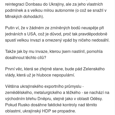
reintegraci Donbasu do Ukrajiny, ale za jeho vlastních
podmínek a s velkou mírou autonomie (o což se snažil v
Minských dohodách).
Putin ví, že v žádném ze zmíněných bodů neuspěje při
jednáních s USA, což je důvod, proč tak pravděpodobně
spustí velkou invazi a omezený vpád by ničeho nedosáhl.
Takže jak by mu invaze, kterou jsem nastínil, pomohla
dosáhnout těchto cílů?
První věc, která se zřejmě stane, bude pád Zelenského
vlády, která už je hluboce nepopulární.
Většina ukrajinského exportního průmyslu -
zemědělského, metalurgického a těžkého - se nachází na
východním břehu Dněpru, stejně jako v oblasti Oděsy.
Pokud Rusko dosáhne faktické kontroly nad těmito
oblastmi, ukrajinský HDP se propadne.