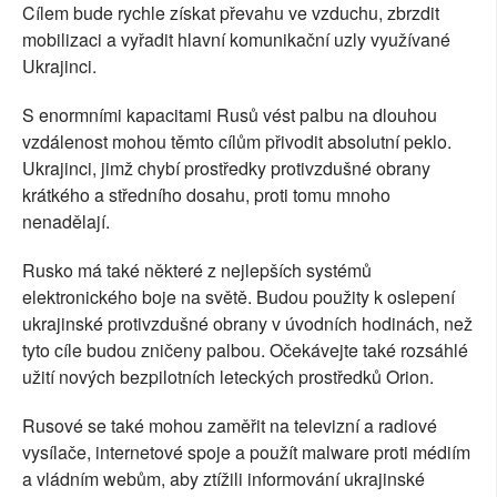
Cílem bude rychle získat převahu ve vzduchu, zbrzdit
mobilizaci a vyřadit hlavní komunikační uzly využívané
Ukrajinci.
S enormními kapacitami Rusů vést palbu na dlouhou
vzdálenost mohou těmto cílům přivodit absolutní peklo.
Ukrajinci, jimž chybí prostředky protivzdušné obrany
krátkého a středního dosahu, proti tomu mnoho
nenadělají.
Rusko má také některé z nejlepších systémů
elektronického boje na světě. Budou použity k oslepení
ukrajinské protivzdušné obrany v úvodních hodinách, než
tyto cíle budou zničeny palbou. Očekávejte také rozsáhlé
užití nových bezpilotních leteckých prostředků Orion.
Rusové se také mohou zaměřit na televizní a radiové
vysílače, internetové spoje a použít malware proti médiím
a vládním webům, aby ztížili informování ukrajinské