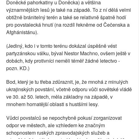
Doněcké pahorkatiny u Doněcka) a většina
významnějších lesů je také na západě. To z ní dělá velmi
obtížně bránitelný terén a také se relativně špatně hodí
pro povstalecká hnutí (na rozdíl řekněme od Čečenska a
Afghánistánu).
(Jediný, kdo i v tomto terénu dokázal úspěšně vést
partyzánskou válku, býval Nestor Machno, ovšem ještě v
dobách, kdy protivníci neměli téměř žádné letectvo -
pozn. KD.)
Bod, který je tu třeba zdůraznit, je, že mnohá z minulých
ukrajinských povstání, včetně odporu vůči sovětské vládě
ve 30. až 50. letech, měla základny na západě, v
mnohem hornatější oblasti s hustšími lesy.
Vůdci povstalců se nepochybně pokusí zorganizovat
odpor ve městech, ale vzhledem ke značným
schopnostem ruských zpravodajských služeb a