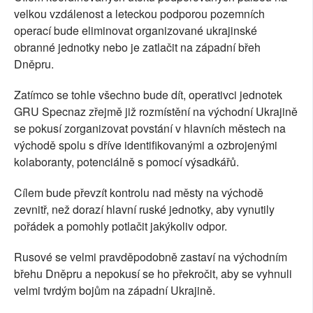
velkou vzdálenost a leteckou podporou pozemních
operací bude eliminovat organizované ukrajinské
obranné jednotky nebo je zatlačit na západní břeh
Dněpru.
Zatímco se tohle všechno bude dít, operativci jednotek
GRU Specnaz zřejmě již rozmístění na východní Ukrajině
se pokusí zorganizovat povstání v hlavních městech na
východě spolu s dříve identifikovanými a ozbrojenými
kolaboranty, potenciálně s pomocí výsadkářů.
Cílem bude převzít kontrolu nad městy na východě
zevnitř, než dorazí hlavní ruské jednotky, aby vynutily
pořádek a pomohly potlačit jakýkoliv odpor.
Rusové se velmi pravděpodobně zastaví na východním
břehu Dněpru a nepokusí se ho překročit, aby se vyhnuli
velmi tvrdým bojům na západní Ukrajině.