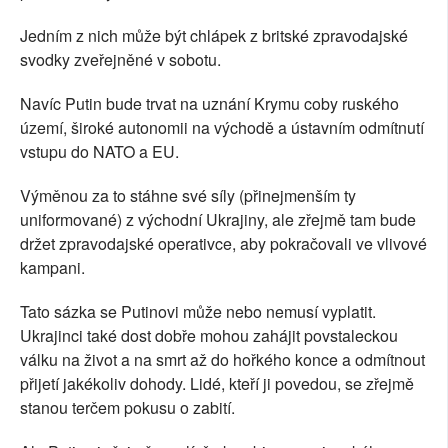
Jedním z nich může být chlápek z britské zpravodajské
svodky zveřejněné v sobotu.
Navíc Putin bude trvat na uznání Krymu coby ruského
území, široké autonomii na východě a ústavním odmítnutí
vstupu do NATO a EU.
Výměnou za to stáhne své síly (přinejmenším ty
uniformované) z východní Ukrajiny, ale zřejmě tam bude
držet zpravodajské operativce, aby pokračovali ve vlivové
kampani.
Tato sázka se Putinovi může nebo nemusí vyplatit.
Ukrajinci také dost dobře mohou zahájit povstaleckou
válku na život a na smrt až do hořkého konce a odmítnout
přijetí jakékoliv dohody. Lidé, kteří ji povedou, se zřejmě
stanou terčem pokusu o zabití.