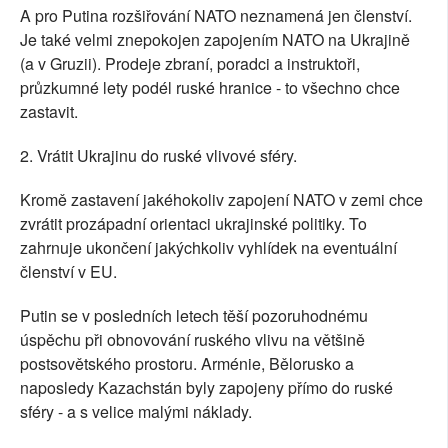
A pro Putina rozšiřování NATO neznamená jen členství.
Je také velmi znepokojen zapojením NATO na Ukrajině
(a v Gruzii). Prodeje zbraní, poradci a instruktoři,
průzkumné lety podél ruské hranice - to všechno chce
zastavit.
2. Vrátit Ukrajinu do ruské vlivové sféry.
Kromě zastavení jakéhokoliv zapojení NATO v zemi chce
zvrátit prozápadní orientaci ukrajinské politiky. To
zahrnuje ukončení jakýchkoliv vyhlídek na eventuální
členství v EU.
Putin se v posledních letech těší pozoruhodnému
úspěchu při obnovování ruského vlivu na většině
postsovětského prostoru. Arménie, Bělorusko a
naposledy Kazachstán byly zapojeny přímo do ruské
sféry - a s velice malými náklady.