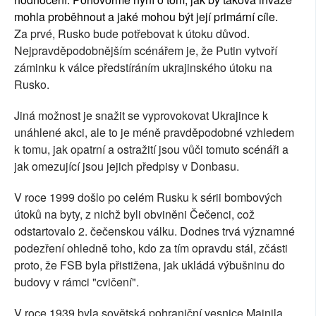
mohla proběhnout a jaké mohou být její primární cíle.
Za prvé, Rusko bude potřebovat k útoku důvod.
Nejpravděpodobnějším scénářem je, že Putin vytvoří
záminku k válce předstíráním ukrajinského útoku na
Rusko.
Jiná možnost je snažit se vyprovokovat Ukrajince k
unáhlené akci, ale to je méně pravděpodobné vzhledem
k tomu, jak opatrní a ostražití jsou vůči tomuto scénáři a
jak omezující jsou jejich předpisy v Donbasu.
V roce 1999 došlo po celém Rusku k sérii bombových
útoků na byty, z nichž byli obviněni Čečenci, což
odstartovalo 2. čečenskou válku. Dodnes trvá významné
podezření ohledně toho, kdo za tím opravdu stál, zčásti
proto, že FSB byla přistižena, jak ukládá výbušninu do
budovy v rámci "cvičení".
V roce 1939 byla sovětská pohraniční vesnice Mainila