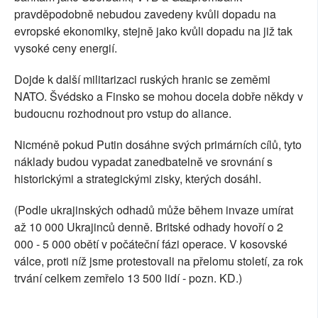
pravděpodobně nebudou zavedeny kvůli dopadu na
evropské ekonomiky, stejně jako kvůli dopadu na již tak
vysoké ceny energií.
Dojde k další militarizaci ruských hranic se zeměmi
NATO. Švédsko a Finsko se mohou docela dobře někdy v
budoucnu rozhodnout pro vstup do aliance.
Nicméně pokud Putin dosáhne svých primárních cílů, tyto
náklady budou vypadat zanedbatelně ve srovnání s
historickými a strategickými zisky, kterých dosáhl.
(Podle ukrajinských odhadů může během invaze umírat
až 10 000 Ukrajinců denně. Britské odhady hovoří o 2
000 - 5 000 obětí v počáteční fázi operace. V kosovské
válce, proti níž jsme protestovali na přelomu století, za rok
trvání celkem zemřelo 13 500 lidí - pozn. KD.)