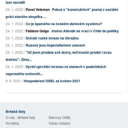
tam narodili
24. 1. 2022 /
Pavel Veleman
Pokus o "konstruktivní" postoj v sociální
práci starého skeptika….
24. 1. 2022 /
Co je špatného na českém daňovém systému?
24. 1. 2022 /
Fabiano Golgo
Jméno Allende se vrací v Chile do politiky
24. 1. 2022 /
Scénář ruské invaze na Ukrajinu
24. 1. 2022 /
Rusové jsou imperialismem unaveni
24. 1. 2022 /
"Už jsem prodala své dcery, teď musím prodat i svou
ledvinu": Zima...
24. 1. 2022 /
Syrští uprchlíci mrznou ve stanech v podmínkách
naprostého světovéh...
8. 6. 2021 /
Hospodaření OSBL za květen 2021
Britské listy
O nás - Britské listy
Stanovy OSBL
Kontakty
Vzkaz redakci