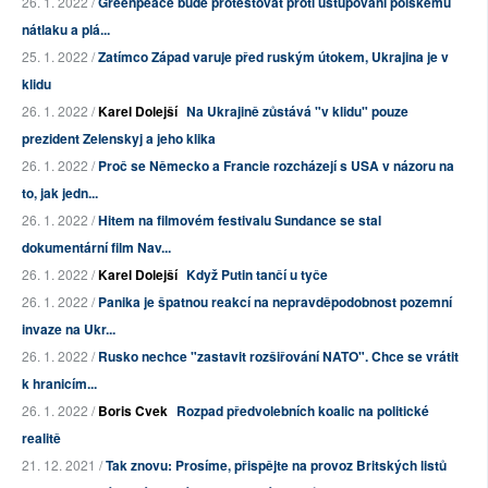
26. 1. 2022 /
Greenpeace bude protestovat proti ustupování polskému
nátlaku a plá...
25. 1. 2022 /
Zatímco Západ varuje před ruským útokem, Ukrajina je v
klidu
26. 1. 2022 /
Karel Dolejší
Na Ukrajině zůstává "v klidu" pouze
prezident Zelenskyj a jeho klika
26. 1. 2022 /
Proč se Německo a Francie rozcházejí s USA v názoru na
to, jak jedn...
26. 1. 2022 /
Hitem na filmovém festivalu Sundance se stal
dokumentární film Nav...
26. 1. 2022 /
Karel Dolejší
Když Putin tančí u tyče
26. 1. 2022 /
Panika je špatnou reakcí na nepravděpodobnost pozemní
invaze na Ukr...
26. 1. 2022 /
Rusko nechce "zastavit rozšiřování NATO". Chce se vrátit
k hranicím...
26. 1. 2022 /
Boris Cvek
Rozpad předvolebních koalic na politické
realitě
21. 12. 2021 /
Tak znovu: Prosíme, přispějte na provoz Britských listů