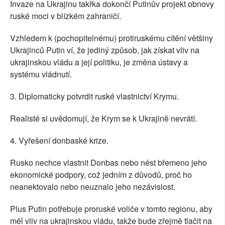
Invaze na Ukrajinu takřka dokončí Putinův projekt obnovy
ruské moci v blízkém zahraničí.
Vzhledem k (pochopitelnému) protiruskému cítění většiny
Ukrajinců Putin ví, že jediný způsob, jak získat vliv na
ukrajinskou vládu a její politiku, je změna ústavy a
systému vládnutí.
3. Diplomaticky potvrdit ruské vlastnictví Krymu.
Realisté si uvědomují, že Krym se k Ukrajině nevrátí.
4. Vyřešení donbaské krize.
Rusko nechce vlastnit Donbas nebo nést břemeno jeho
ekonomické podpory, což jedním z důvodů, proč ho
neanektovalo nebo neuznalo jeho nezávislost.
Plus Putin potřebuje proruské voliče v tomto regionu, aby
měl vliv na ukrajinskou vládu, takže bude zřejmě tlačit na