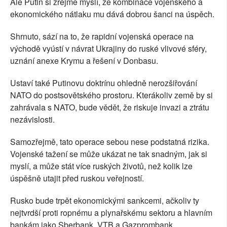
Ale Putin si zřejmě myslí, že kombinace vojenského a
ekonomického nátlaku mu dává dobrou šanci na úspěch.
Shrnuto, sází na to, že rapidní vojenská operace na
východě vyústí v návrat Ukrajiny do ruské vlivové sféry,
uznání anexe Krymu a řešení v Donbasu.
Ustaví také Putinovu doktrínu ohledně nerozšiřování
NATO do postsovětského prostoru. Kterákoliv země by si
zahrávala s NATO, bude vědět, že riskuje invazi a ztrátu
nezávislosti.
Samozřejmě, tato operace sebou nese podstatná rizika.
Vojenské tažení se může ukázat ne tak snadným, jak si
myslí, a může stát více ruských životů, než kolik lze
úspěšně utajit před ruskou veřejností.
Rusko bude trpět ekonomickými sankcemi, ačkoliv ty
nejtvrdší proti ropnému a plynařskému sektoru a hlavním
bankám jako Sberbank, VTB a Gazprombank