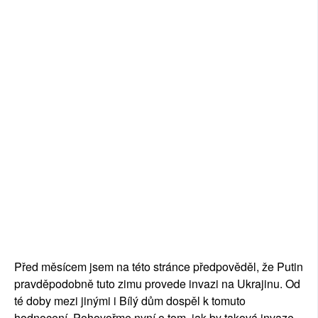
Před měsícem jsem na této stránce předpověděl, že Putin
pravděpodobně tuto zimu provede invazi na Ukrajinu. Od
té doby mezi jinými i Bílý dům dospěl k tomuto
hodnocení. Pohovořme nyní o tom, jak by taková invaze