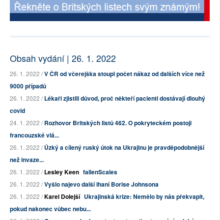
Obsah vydání | 26. 1. 2022
26. 1. 2022 /
V ČR od včerejška stoupl počet nákaz od dalších více než
9000 případů
26. 1. 2022 /
Lékaři zjistili důvod, proč někteří pacienti dostávají dlouhý
covid
24. 1. 2022 /
Rozhovor Britských listů 462. O pokryteckém postoji
francouzské vlá...
26. 1. 2022 /
Úzký a cílený ruský útok na Ukrajinu je pravděpodobnější
než invaze...
26. 1. 2022 /
Lesley Keen
fallenScales
26. 1. 2022 /
Vyšlo najevo další lhaní Borise Johnsona
26. 1. 2022 /
Karel Dolejší
Ukrajinská krize: Nemělo by nás překvapit,
pokud nakonec vůbec nebu...