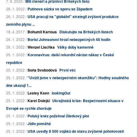
7. 6. 2020 /
Milí čtenáři a příznivci Britských listů
26. 1. 2022 /
Putinova sázka ve sporu se Západem
26. 1. 2022 /
USA pracují na "globální" strategii zvýšení produkce
zemního plynu ...
18. 4. 2017 /
Bohumil Kartous
Diskutujte na Britských listech
26. 1. 2022 /
Borisi Johnsonovi hrozí nebezpečných 48 hodin
26. 1. 2022 /
Wenzel Lischka
Války doby kamenné
25. 1. 2022 /
Koronavirus: další rekordní nárůst nákaz v České
republice
25. 1. 2022 /
Soňa Svobodová
První věc
25. 1. 2022 /
"Uvízli jsme v nebezpečném okamžiku": Hodiny soudného
dne ukazují 1...
25. 1. 2022 /
Lesley Keen
lookingOut
25. 1. 2022 /
Karel Dolejší
Ukrajinská krize: Bezpečnostní situace v
Evropě se rychle zhoršuje
25. 1. 2022 /
Polský kněz požehnal žiletkový plot
25. 1. 2022 /
Jídlo pomáhá
25. 1. 2022 /
USA uvedly 8 500 vojáků do stavu zvýšené pohotovosti