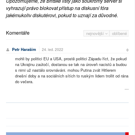
Upozorňujeme, že Britské listy jako soukromý server si
vyhrazují právo blokovat přístup na diskusní fóra
jakémukoliv diskutérovi, pokud to uznají za důvodné.
Komentáře
nejnovější
oblíbené
Petr Haraším
24. led. 2022
0
mohli by politici EU a USA, prostě politici Západu říct, že pokud
na Ukrajinu zaútočí, dostanou se tak na úroveň nacistů a budou
s nimi už nastálo srovnáváni. mohou Putina zvát Hitlerem
dnešní doby a na sociálních sítích to ruským lidem trollit od rána
do večera.