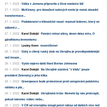
27. 1. 2022 /
Válka v Jemenu připravila o život statisíce lidí
27. 1. 2022 /
McKinsey: pro dosažení nulových emisí je nutná zásadní
transformace...
27. 1. 2022 /
Podobenství o klimatické nouzi: mamutí ledovec, který se
odlomil z ...
27. 1. 2022 /
Karel Dolejší
Patnáct minut slávy, deset deka míru. O
gándhismu-lennonismu
27. 1. 2022 /
Lesley Keen
mooreStreet
26. 1. 2022 /
Úzký a cílený ruský útok na Ukrajinu je pravděpodobnější
než invaze...
26. 1. 2022 /
Vyšlo najevo další lhaní Borise Johnsona
26. 1. 2022 /
Karel Dolejší
Na Ukrajině zůstává "v klidu" pouze
prezident Zelenskyj a jeho klika
26. 1. 2022 /
Greenpeace bude protestovat proti ustupování polskému
nátlaku a plá...
26. 1. 2022 /
Karel Dolejší
Ukrajinská krize: Nemělo by nás překvapit,
pokud nakonec vůbec nebu...
26. 1. 2022 /
V ČR od včerejška stoupl počet nákaz od dalších více než