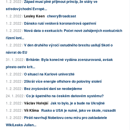
1. 2. 2022 /
Západ musí plně přijmout princip, že státy ve
středovýchodní Evropě...
1. 2. 2022 /
Lesley Keen
cheeryBroadcast
1. 2. 2022 /
Dánsko ruší veškerá koronavirová opatření
1. 2. 2022 /
Nová data o exekucích: Počet nově zahájených exekučních
řízení loni...
1. 2. 2022 /
V den druhého výročí ostudného brexitu usilují Skoti o
návrat do EU
31. 1. 2022 /
Británie: Byla konečně vydána zcenzurovaná, avšak
přesto ostře krit...
1. 2. 2022 /
O situaci na Karlově univerzitě
1. 2. 2022 /
25krát více energie offshore do poloviny století
1. 2. 2022 /
Bez zvyšování daní se neobejdeme
24. 1. 2022 /
Co je špatného na českém daňovém systému?
1. 2. 2022 /
Václav Hořejší
Jak to bylo, je a bude na Ukrajině
1. 2. 2022 /
Vít Klíma
Rusko a USA je nutné, jako ve škole, rozsadit
1. 2. 2022 /
Piráti navrhují Nobelovu cenu míru pro zakladatele
WikiLeaks Julian...