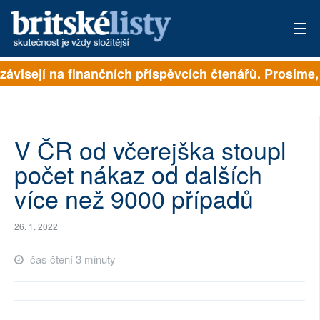
závisejí na finančních příspěvcích čtenářů. Prosíme, p
PŘIHLÁSIT
AKTUÁLNÍ VYDÁNÍ
ARCHIV
V ČR od včerejška stoupl
počet nákaz od dalších
ROZHOVORY
více než 9000 případů
TÉMATA
26. 1. 2022
NEJČTENĚJŠÍ ZA 7 DNÍ
čas čtení 3 minuty
AUTOŘI
PŘÍSPĚVKY NA PROVOZ