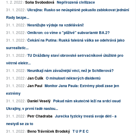
1. 2. 2022 /
Soňa Svobodová
Nepřirozená civilizace
31. 1. 2022 /
Ukrajina: Rusko se neúspěšně pokusilo zablokovat jednání
Rady bezpe...
31. 1. 2022 /
Nesnižujte výdaje na vzdělávání!
31. 1. 2022 /
Omikron: co víme o "plíživé" subvariantě BA.2?
31. 1. 2022 /
Čekání na Putina: Ruská falešná válka se odehrává jako
surrealistic...
31. 1. 2022 /
TU Drážďany staví obrovské setrvačníkové úložiště pro
větrné elektr...
31. 1. 2022 /
Neunikají nám závažnější věci, než je Schillerová?
31. 1. 2022 /
Jan Čulík
O minulosti některých disidentů
31. 1. 2022 /
Jan Paul
Monitor Jana Paula: Extrémy plodí zase jen
extrémy
31. 1. 2022 /
Daniel Veselý
Pokud nám skutečně leží na srdci osud
Ukrajiny, v první řadě naslou...
31. 1. 2022 /
Petr Chadraba
Jurečka fyzicky trestá svoje děti - a
nestydí se za to
31. 1. 2022 /
Beno Trávníček Brodský
T U P E C