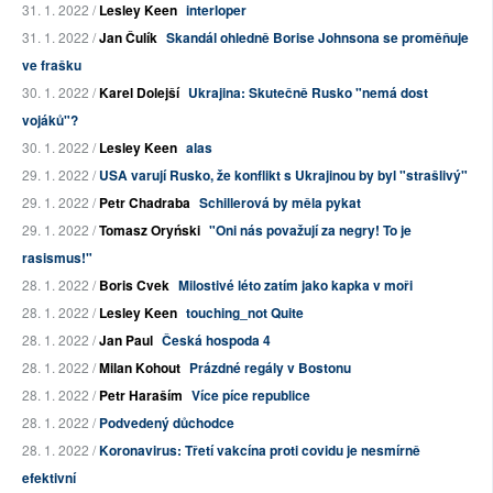
31. 1. 2022 /
Lesley Keen
interloper
31. 1. 2022 /
Jan Čulík
Skandál ohledně Borise Johnsona se proměňuje
ve frašku
30. 1. 2022 /
Karel Dolejší
Ukrajina: Skutečně Rusko "nemá dost
vojáků"?
30. 1. 2022 /
Lesley Keen
alas
29. 1. 2022 /
USA varují Rusko, že konflikt s Ukrajinou by byl "strašlivý"
29. 1. 2022 /
Petr Chadraba
Schillerová by měla pykat
29. 1. 2022 /
Tomasz Oryński
"Oni nás považují za negry! To je
rasismus!"
28. 1. 2022 /
Boris Cvek
Milostivé léto zatím jako kapka v moři
28. 1. 2022 /
Lesley Keen
touching_not Quite
28. 1. 2022 /
Jan Paul
Česká hospoda 4
28. 1. 2022 /
Milan Kohout
Prázdné regály v Bostonu
28. 1. 2022 /
Petr Haraším
Více píce republice
28. 1. 2022 /
Podvedený důchodce
28. 1. 2022 /
Koronavirus: Třetí vakcína proti covidu je nesmírně
efektivní