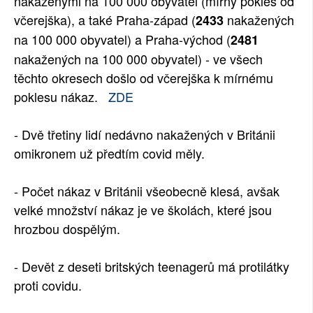
nakaženými na 100 000 obyvatel (mírný pokles od
včerejška), a také Praha-západ (
nakažených
2433
na 100 000 obyvatel) a Praha-východ (
2481
nakažených na 100 000 obyvatel) - ve všech
těchto okresech došlo od včerejška k mírnému
poklesu nákaz.
ZDE
- Dvě třetiny lidí nedávno nakažených v Británii
omikronem už předtím covid měly.
- Počet nákaz v Británii všeobecně klesá, avšak
velké množství nákaz je ve školách, které jsou
hrozbou dospělým.
- Devět z deseti britských teenagerů má protilátky
proti covidu.