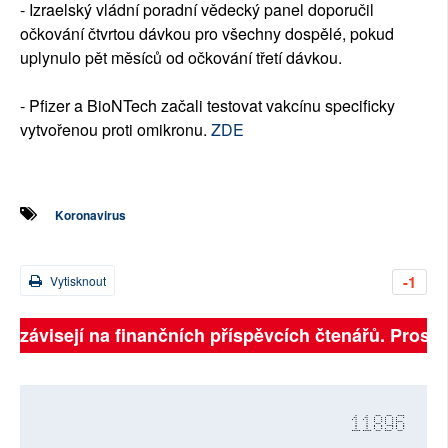
- Izraelský vládní poradní vědecký panel doporučil
očkování čtvrtou dávkou pro všechny dospělé, pokud
uplynulo pět měsíců od očkování třetí dávkou.
- Pfizer a BioNTech začali testovat vakcínu specificky
vytvořenou proti omikronu.
ZDE
Koronavirus
-1
Vytisknout
ně závisejí na finančních příspěvcích čtenářů. Prosíme
11896