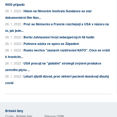
9000 případů
26. 1. 2022 /
Hitem na filmovém festivalu Sundance se stal
dokumentární film Nav...
26. 1. 2022 /
Proč se Německo a Francie rozcházejí s USA v názoru na
to, jak jedn...
26. 1. 2022 /
Borisi Johnsonovi hrozí nebezpečných 48 hodin
26. 1. 2022 /
Putinova sázka ve sporu se Západem
26. 1. 2022 /
Rusko nechce "zastavit rozšiřování NATO". Chce se vrátit
k hranicím...
26. 1. 2022 /
USA pracují na "globální" strategii zvýšení produkce
zemního plynu ...
26. 1. 2022 /
Lékaři zjistili důvod, proč někteří pacienti dostávají dlouhý
covid
Britské listy
O nás - Britské listy
Stanovy OSBL