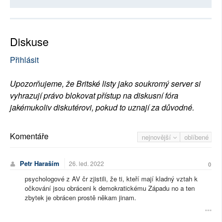
Diskuse
Přihlásit
Upozorňujeme, že Britské listy jako soukromý server si
vyhrazují právo blokovat přístup na diskusní fóra
jakémukoliv diskutérovi, pokud to uznají za důvodné.
Komentáře
nejnovější
oblíbené
Petr Haraším
26. led. 2022
0
psychologové z AV čr zjistili, že ti, kteří mají kladný vztah k
očkování jsou obráceni k demokratickému Západu no a ten
zbytek je obrácen prostě někam jinam.