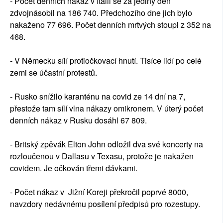
- Počet denních nákaz v Itálii se za jediný den
zdvojnásobil na 186 740. Předchozího dne jich bylo
nakaženo 77 696. Počet denních mrtvých stoupl z 352 na
468.
- V Německu sílí protiočkovací hnutí. Tisíce lidí po celé
zemi se účastní protestů.
- Rusko snížilo karanténu na covid ze 14 dní na 7,
přestože tam sílí vlna nákazy omikronem. V úterý počet
denních nákaz v Rusku dosáhl 67 809.
- Britský zpěvák Elton John odložil dva své koncerty na
rozloučenou v Dallasu v Texasu, protože je nakažen
covidem. Je očkován třemi dávkami.
- Počet nákaz v Jižní Koreji překročil poprvé 8000,
navzdory nedávnému posílení předpisů pro rozestupy.