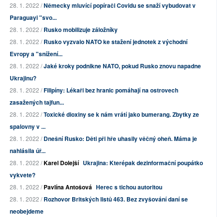
28. 1. 2022 /
Německy mluvící popírači Covidu se snaží vybudovat v
Paraguayi "svo...
28. 1. 2022 /
Rusko mobilizuje záložníky
28. 1. 2022 /
Rusko vyzvalo NATO ke stažení jednotek z východní
Evropy a "snížení...
28. 1. 2022 /
Jaké kroky podnikne NATO, pokud Rusko znovu napadne
Ukrajinu?
28. 1. 2022 /
Filipíny: Lékaři bez hranic pomáhají na ostrovech
zasažených tajfun...
28. 1. 2022 /
Toxické dioxiny se k nám vrátí jako bumerang. Zbytky ze
spalovny v ...
28. 1. 2022 /
Dnešní Rusko: Děti při hře uhasily věčný oheň. Máma je
nahlásila úř...
28. 1. 2022 /
Karel Dolejší
Ukrajina: Kterépak dezinformační poupátko
vykvete?
28. 1. 2022 /
Pavlína Antošová
Herec s tichou autoritou
28. 1. 2022 /
Rozhovor Britských listů 463. Bez zvyšování daní se
neobejdeme