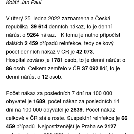
Koláž Jan Paul
SOCIÁLNÍ SÍTĚ
V úterý 25. ledna 2022 zaznamenala Česká
RUBRIKY
republika
denních nákaz, to je denní
39 614
nárůst o
nákaz. K tomu je nutno připočíst
9264
PLNÁ VERZE STRÁNEK
dalších
případů reinfekce, tedy celkový
2 459
počet denních nákaz v ČR je
.
42 073
Hospitalizováno je
osob, to je denní nárůst o
1781
osob. Celkem zemřelo v ČR
lidí, to je
86
37 092
denní nárůst o
osob.
12
Počet nákaz za posledních 7 dní na 100 000
obyvatel je
, počet nákaz za posledních 14
1689
dní na 100 000 obyvatel je
. Počet nákaz
2639
celkově v ČR stále roste. Suspektní reinfekce je
66
případů. Nejpostiženější je Praha se
459
2127