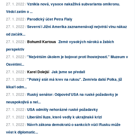
27. 1. 2022 /
Vznikla nová, vysoce nakažlivá subvarianta omikronu.
Vědci zatím o ...
27. 1. 2022 /
Parodický účet Petra Fialy
27. 1. 2022 /
Severní i Jižní Amerika zaznamenávají největší vlnu nákaz
od začátk...
27. 1. 2022 /
Bohumil Kartous
Země vysokých nároků a žabích
perspektiv
27. 1. 2022 /
"Největším úkolem je bojovat proti lhostejnosti." Muzeum v
Osvětimi...
27. 1. 2022 /
Karel Dolejší
Jak jsme se předali
27. 1. 2022 /
"Polský stát má krev na rukou". Zemřela další Polka, jíž
lékaři odm...
27. 1. 2022 /
Ruský senátor: Odpověď USA na ruské požadavky je
neuspokojivá a nel...
27. 1. 2022 /
USA odmítly nehorázné ruské požadavky
27. 1. 2022 /
Liberální iluze, které vedly k ukrajinské krizi
27. 1. 2022 /
Návrh zákona demokratů o sankcích vůči Rusku může
vést k diplomatic...