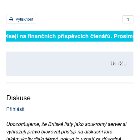
1
Vytisknout
ávisejí na finančních příspěvcích čtenářů. Prosíme, p
10720
Diskuse
Přihlásit
Upozorňujeme, že Britské listy jako soukromý server si
vyhrazují právo blokovat přístup na diskusní fóra
jakémukoliv diskutérovi, pokud to uznají za důvodné.