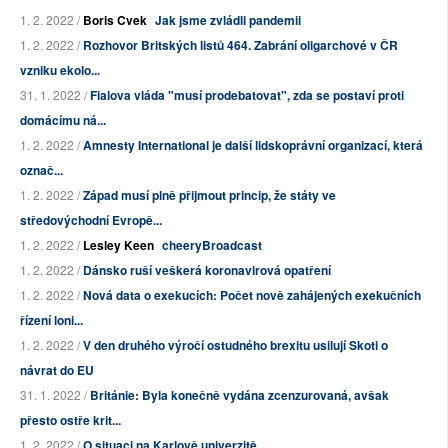
1. 2. 2022 /
Boris Cvek
Jak jsme zvládli pandemii
1. 2. 2022 /
Rozhovor Britských listů 464. Zabrání oligarchové v ČR
vzniku ekolo...
31. 1. 2022 /
Fialova vláda "musí prodebatovat", zda se postaví proti
domácímu ná...
1. 2. 2022 /
Amnesty International je další lidskoprávní organizací, která
označ...
1. 2. 2022 /
Západ musí plně přijmout princip, že státy ve
středovýchodní Evropě...
1. 2. 2022 /
Lesley Keen
cheeryBroadcast
1. 2. 2022 /
Dánsko ruší veškerá koronavirová opatření
1. 2. 2022 /
Nová data o exekucích: Počet nově zahájených exekučních
řízení loni...
1. 2. 2022 /
V den druhého výročí ostudného brexitu usilují Skoti o
návrat do EU
31. 1. 2022 /
Británie: Byla konečně vydána zcenzurovaná, avšak
přesto ostře krit...
1. 2. 2022 /
O situaci na Karlově univerzitě