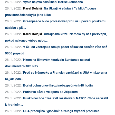
26. 1. 2022 /
Vyšlo najevo další lhaní Borise Johnsona
26. 1. 2022 /
Karel Dolejší
Na Ukrajině zůstává "v klidu" pouze
prezident Zelenskyj a jeho klika
26. 1. 2022 /
Greenpeace bude protestovat proti ustupování polskému
nátlaku a plá...
26. 1. 2022 /
Karel Dolejší
Ukrajinská krize: Nemělo by nás překvapit,
pokud nakonec vůbec nebu...
26. 1. 2022 /
V ČR od včerejška stoupl počet nákaz od dalších více než
9000 případů
26. 1. 2022 /
Hitem na filmovém festivalu Sundance se stal
dokumentární film Nav...
26. 1. 2022 /
Proč se Německo a Francie rozcházejí s USA v názoru na
to, jak jedn...
26. 1. 2022 /
Borisi Johnsonovi hrozí nebezpečných 48 hodin
26. 1. 2022 /
Putinova sázka ve sporu se Západem
26. 1. 2022 /
Rusko nechce "zastavit rozšiřování NATO". Chce se vrátit
k hranicím...
26. 1. 2022 /
USA pracují na "globální" strategii zvýšení produkce