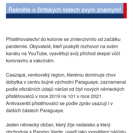
Přistěhovalectví do kolonie se zintenzivnilo od začátku
pandemie. Obyvatelé, kteří poskytli rozhovor na svém
kanálu na YouTube, vysvětlují svůj příchod skepsi vůči
koronaviru a vakcínám.
Caazapá, venkovský region, kterému dominuje chov
dobytka v centru bujné východní Paraguaye, zaznamenal
podle oficiálních údajů nárůst od čtyř nových německých
přistěhovalců v roce 2019 na 101 v roce 2021.
Antivaxerští přistěhovalci se podle zpráv usazují i v
dalších částech Paraguaye.
Jeden německý občan, který žije nedaleko a který
obchoduje s Paraíso Verde, uvedl jako vysvětlení nárůstu