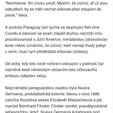
"Nechceme tím znovu projít. Myslím, že cizinci, ať už jsou
odkudkoli, by se měli nechat očkovat před vstupem do
země," řekla.
A protože Paraguay čelí rychle se stupňující třetí vlně
Covidu a zároveň se snaží zlepšit druhou nejnižší míru
proočkovanosti v Jižní Americe, ministerstvo zdravotnictví
tento měsíc oznámilo, že cizinci, kteří nemají trvalý pobyt
v zemi, musí nyní předkládat očkovací průkazy.
Od doby, kdy toto nové nařízení vstoupilo v platnost, byl
nejméně šesti německým občanům bez očkovacího
průkazu odepřen vstup.
Nejznámější paraguayskou osadou byla Nueva
Germania, protofašistická kolonie, kterou v roce 1886
založila filozofova sestra Elizabeth Nietzscheová a její
manžel Bernhard Förster. Förster zemřel, pravděpodobně
sebevraždou, když Nueva Germania kolabovala pod