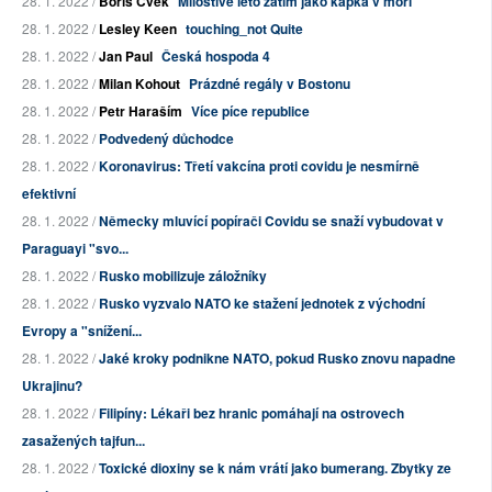
28. 1. 2022 /
Boris Cvek
Milostivé léto zatím jako kapka v moři
28. 1. 2022 /
Lesley Keen
touching_not Quite
28. 1. 2022 /
Jan Paul
Česká hospoda 4
28. 1. 2022 /
Milan Kohout
Prázdné regály v Bostonu
28. 1. 2022 /
Petr Haraším
Více píce republice
28. 1. 2022 /
Podvedený důchodce
28. 1. 2022 /
Koronavirus: Třetí vakcína proti covidu je nesmírně
efektivní
28. 1. 2022 /
Německy mluvící popírači Covidu se snaží vybudovat v
Paraguayi "svo...
28. 1. 2022 /
Rusko mobilizuje záložníky
28. 1. 2022 /
Rusko vyzvalo NATO ke stažení jednotek z východní
Evropy a "snížení...
28. 1. 2022 /
Jaké kroky podnikne NATO, pokud Rusko znovu napadne
Ukrajinu?
28. 1. 2022 /
Filipíny: Lékaři bez hranic pomáhají na ostrovech
zasažených tajfun...
28. 1. 2022 /
Toxické dioxiny se k nám vrátí jako bumerang. Zbytky ze