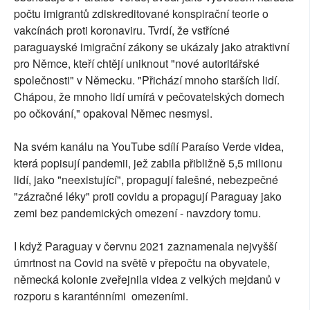
počtu imigrantů zdiskreditované konspirační teorie o
vakcínách proti koronaviru. Tvrdí, že vstřícné
paraguayské imigrační zákony se ukázaly jako atraktivní
pro Němce, kteří chtějí uniknout "nové autoritářské
společnosti" v Německu. "Přichází mnoho starších lidí.
Chápou, že mnoho lidí umírá v pečovatelských domech
po očkování," opakoval Němec nesmysl.
Na svém kanálu na YouTube sdílí Paraíso Verde videa,
která popisují pandemii, jež zabila přibližně 5,5 milionu
lidí, jako "neexistující", propagují falešné, nebezpečné
"zázračné léky" proti covidu a propagují Paraguay jako
zemi bez pandemických omezení - navzdory tomu.
I když Paraguay v červnu 2021 zaznamenala nejvyšší
úmrtnost na Covid na světě v přepočtu na obyvatele,
německá kolonie zveřejnila videa z velkých mejdanů v
rozporu s karanténními omezeními.