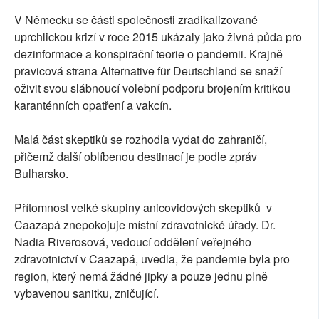
V Německu se části společnosti zradikalizované
uprchlickou krizí v roce 2015 ukázaly jako živná půda pro
dezinformace a konspirační teorie o pandemii. Krajně
pravicová strana Alternative für Deutschland se snaží
oživit svou slábnoucí volební podporu brojením kritikou
karanténních opatření a vakcín.
Malá část skeptiků se rozhodla vydat do zahraničí,
přičemž další oblíbenou destinací je podle zpráv
Bulharsko.
Přítomnost velké skupiny anicovidových skeptiků v
Caazapá znepokojuje místní zdravotnické úřady. Dr.
Nadia Riverosová, vedoucí oddělení veřejného
zdravotnictví v Caazapá, uvedla, že pandemie byla pro
region, který nemá žádné jipky a pouze jednu plně
vybavenou sanitku, zničující.