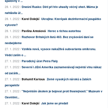
spalovny v ...
28. 1. 2022 /
Dnešní Rusko: Děti při hře uhasily věčný oheň. Máma je
nahlásila úř...
28. 1. 2022 /
Karel Dolejší
Ukrajina: Kterépak dezinformační poupátko
vykvete?
28. 1. 2022 /
Pavlína Antošová
Herec s tichou autoritou
28. 1. 2022 /
Rozhovor Britských listů 463. Bez zvyšování daní se
neobejdeme
27. 1. 2022 /
Vznikla nová, vysoce nakažlivá subvarianta omikronu.
Vědci zatím o ...
27. 1. 2022 /
Parodický účet Petra Fialy
27. 1. 2022 /
Severní i Jižní Amerika zaznamenávají největší vlnu nákaz
od začátk...
27. 1. 2022 /
Bohumil Kartous
Země vysokých nároků a žabích
perspektiv
27. 1. 2022 /
"Největším úkolem je bojovat proti lhostejnosti." Muzeum v
Osvětimi...
27. 1. 2022 /
Karel Dolejší
Jak jsme se předali