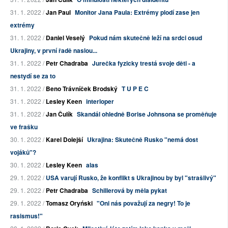
31. 1. 2022 /
Jan Paul
Monitor Jana Paula: Extrémy plodí zase jen
extrémy
31. 1. 2022 /
Daniel Veselý
Pokud nám skutečně leží na srdci osud
Ukrajiny, v první řadě naslou...
31. 1. 2022 /
Petr Chadraba
Jurečka fyzicky trestá svoje děti - a
nestydí se za to
31. 1. 2022 /
Beno Trávníček Brodský
T U P E C
31. 1. 2022 /
Lesley Keen
interloper
31. 1. 2022 /
Jan Čulík
Skandál ohledně Borise Johnsona se proměňuje
ve frašku
30. 1. 2022 /
Karel Dolejší
Ukrajina: Skutečně Rusko "nemá dost
vojáků"?
30. 1. 2022 /
Lesley Keen
alas
29. 1. 2022 /
USA varují Rusko, že konflikt s Ukrajinou by byl "strašlivý"
29. 1. 2022 /
Petr Chadraba
Schillerová by měla pykat
29. 1. 2022 /
Tomasz Oryński
"Oni nás považují za negry! To je
rasismus!"