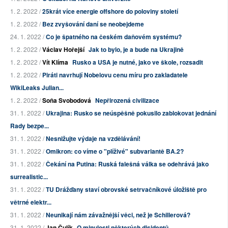
1. 2. 2022 /
25krát více energie offshore do poloviny století
1. 2. 2022 /
Bez zvyšování daní se neobejdeme
24. 1. 2022 /
Co je špatného na českém daňovém systému?
1. 2. 2022 /
Václav Hořejší
Jak to bylo, je a bude na Ukrajině
1. 2. 2022 /
Vít Klíma
Rusko a USA je nutné, jako ve škole, rozsadit
1. 2. 2022 /
Piráti navrhují Nobelovu cenu míru pro zakladatele
WikiLeaks Julian...
1. 2. 2022 /
Soňa Svobodová
Nepřirozená civilizace
31. 1. 2022 /
Ukrajina: Rusko se neúspěšně pokusilo zablokovat jednání
Rady bezpe...
31. 1. 2022 /
Nesnižujte výdaje na vzdělávání!
31. 1. 2022 /
Omikron: co víme o "plíživé" subvariantě BA.2?
31. 1. 2022 /
Čekání na Putina: Ruská falešná válka se odehrává jako
surrealistic...
31. 1. 2022 /
TU Drážďany staví obrovské setrvačníkové úložiště pro
větrné elektr...
31. 1. 2022 /
Neunikají nám závažnější věci, než je Schillerová?
31. 1. 2022 /
Jan Čulík
O minulosti některých disidentů