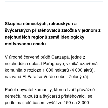
SOCIÁLNÍ SÍTĚ
RUBRIKY
Skupina německých, rakouských a
PLNÁ VERZE STRÁNEK
švýcarských přistěhovalců založila v jednom z
nejchudších regionů země ideologicky
motivovanou osadu
V úrodné červené půdě Caazapá, jedné z
nejchudších oblastí Paraguaye, vzniká uzavřená
komunita o rozloze 1 600 hektarů (4 000 akrů),
nazvaná El Paraíso Verde neboli Zelený ráj.
Počet obyvatel komunity, kterou tvoří převážně
němečtí, rakouští a švýcarští přistěhovalci, se
podle majitelů časem zvýší ze 150 na 3 000.