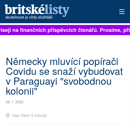
isejí na finančních příspěvcích čtenářů. Prosíme, přis
PŘIHLÁSIT
AKTUÁLNÍ VYDÁNÍ
ARCHIV
Německy mluvící popírači
Covidu se snaží vybudovat
ROZHOVORY
v Paraguayi "svobodnou
TÉMATA
kolonii"
NEJČTENĚJŠÍ ZA 7 DNÍ
28. 1. 2022
AUTOŘI
čas čtení 4 minuty
PŘÍSPĚVKY NA PROVOZ