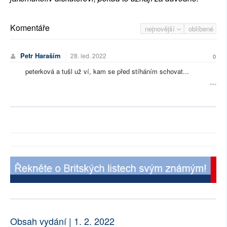
Komentáře
nejnovější
oblíbené
Petr Haraším
28. led. 2022
0
peterková a tušl už ví, kam se před stíháním schovat...
Obsah vydání | 1. 2. 2022