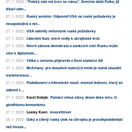
27. 1. 2022 /
"Polský stát má krev na rukou". Zemřela další Polka, jíž
lékaři odm...
27. 1. 2022 /
Ruský senátor: Odpověď USA na ruské požadavky je
neuspokojivá a nel...
27. 1. 2022 /
USA odmítly nehorázné ruské požadavky
27. 1. 2022 /
Liberální iluze, které vedly k ukrajinské krizi
27. 1. 2022 /
Návrh zákona demokratů o sankcích vůči Rusku může
vést k diplomatic...
27. 1. 2022 /
Válka v Jemenu připravila o život statisíce lidí
27. 1. 2022 /
McKinsey: pro dosažení nulových emisí je nutná zásadní
transformace...
27. 1. 2022 /
Podobenství o klimatické nouzi: mamutí ledovec, který se
odlomil z ...
27. 1. 2022 /
Karel Dolejší
Patnáct minut slávy, deset deka míru. O
gándhismu-lennonismu
27. 1. 2022 /
Lesley Keen
mooreStreet
26. 1. 2022 /
Úzký a cílený ruský útok na Ukrajinu je pravděpodobnější
než invaze...