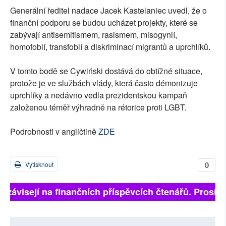
Generální ředitel nadace Jacek Kastelaniec uvedl, že o
finanční podporu se budou ucházet projekty, které se
zabývají antisemitismem, rasismem, misogynií,
homofobií, transfobií a diskriminací migrantů a uprchlíků.
V tomto bodě se Cywiński dostává do obtížné situace,
protože je ve službách vlády, která často démonizuje
uprchlíky a nedávno vedla prezidentskou kampaň
založenou téměř výhradně na rétorice proti LGBT.
Podrobnosti v angličtině
ZDE
0
Vytisknout
ě závisejí na finančních příspěvcích čtenářů. Prosíme,