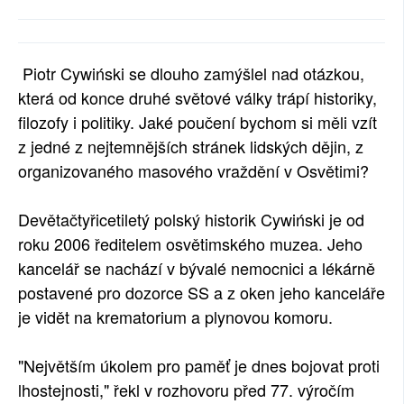
Piotr Cywiński se dlouho zamýšlel nad otázkou,
která od konce druhé světové války trápí historiky,
filozofy i politiky. Jaké poučení bychom si měli vzít
z jedné z nejtemnějších stránek lidských dějin, z
organizovaného masového vraždění v Osvětimi?
Devětačtyřicetiletý polský historik Cywiński je od
roku 2006 ředitelem osvětimského muzea. Jeho
kancelář se nachází v bývalé nemocnici a lékárně
postavené pro dozorce SS a z oken jeho kanceláře
je vidět na krematorium a plynovou komoru.
"Největším úkolem pro paměť je dnes bojovat proti
lhostejnosti," řekl v rozhovoru před 77. výročím