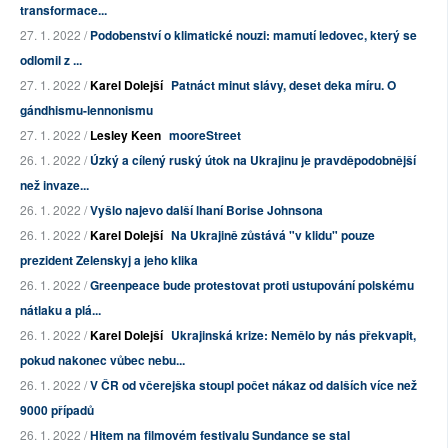
transformace...
27. 1. 2022 /
Podobenství o klimatické nouzi: mamutí ledovec, který se
odlomil z ...
27. 1. 2022 /
Karel Dolejší
Patnáct minut slávy, deset deka míru. O
gándhismu-lennonismu
27. 1. 2022 /
Lesley Keen
mooreStreet
26. 1. 2022 /
Úzký a cílený ruský útok na Ukrajinu je pravděpodobnější
než invaze...
26. 1. 2022 /
Vyšlo najevo další lhaní Borise Johnsona
26. 1. 2022 /
Karel Dolejší
Na Ukrajině zůstává "v klidu" pouze
prezident Zelenskyj a jeho klika
26. 1. 2022 /
Greenpeace bude protestovat proti ustupování polskému
nátlaku a plá...
26. 1. 2022 /
Karel Dolejší
Ukrajinská krize: Nemělo by nás překvapit,
pokud nakonec vůbec nebu...
26. 1. 2022 /
V ČR od včerejška stoupl počet nákaz od dalších více než
9000 případů
26. 1. 2022 /
Hitem na filmovém festivalu Sundance se stal