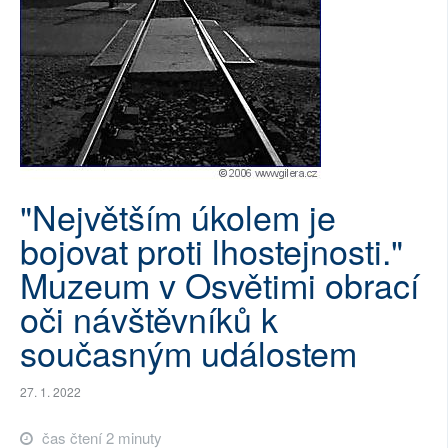
SOCIÁLNÍ SÍTĚ
RUBRIKY
PLNÁ VERZE STRÁNEK
"Největším úkolem je
bojovat proti lhostejnosti."
Muzeum v Osvětimi obrací
oči návštěvníků k
současným událostem
27. 1. 2022
čas čtení 2 minuty