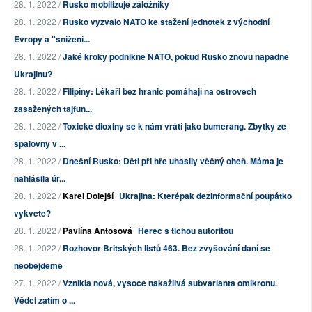
28. 1. 2022 /
Rusko mobilizuje záložníky
28. 1. 2022 /
Rusko vyzvalo NATO ke stažení jednotek z východní
Evropy a "snížení...
28. 1. 2022 /
Jaké kroky podnikne NATO, pokud Rusko znovu napadne
Ukrajinu?
28. 1. 2022 /
Filipíny: Lékaři bez hranic pomáhají na ostrovech
zasažených tajfun...
28. 1. 2022 /
Toxické dioxiny se k nám vrátí jako bumerang. Zbytky ze
spalovny v ...
28. 1. 2022 /
Dnešní Rusko: Děti při hře uhasily věčný oheň. Máma je
nahlásila úř...
28. 1. 2022 /
Karel Dolejší
Ukrajina: Kterépak dezinformační poupátko
vykvete?
28. 1. 2022 /
Pavlína Antošová
Herec s tichou autoritou
28. 1. 2022 /
Rozhovor Britských listů 463. Bez zvyšování daní se
neobejdeme
27. 1. 2022 /
Vznikla nová, vysoce nakažlivá subvarianta omikronu.
Vědci zatím o ...