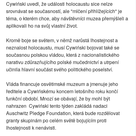
Cywiński uvedl, že události holocaustu sice nelze
srovnávat se současností, ale "mlčení přihlížejících" je
téma, o kterém chce, aby návštěvníci muzea přemýšleli a
aplikovali ho na svůj vlastní život.
Kromě boje se světem, v němž narůstá lhostejnost a
neznalost holocaustu, musí Cywiński bojovat také se
současnou polskou vládou, která z nacionalistického
narativu zdůrazňujícího polské mučednictví a utrpení
učinila hlavní součást svého politického poselství.
Vláda financuje osvětimské muzeum a jmenuje jeho
ředitele a Cywińskému koncem letošního roku končí
funkční období. Mnozí se obávají, že by mohl být
nahrazen Cywiński tento týden zakládá nadaci
Auschwitz Pledge Foundation, která bude rozdělovat
granty skupinám po celém světě bojujícím proti
lhostejnosti k nenávisti.