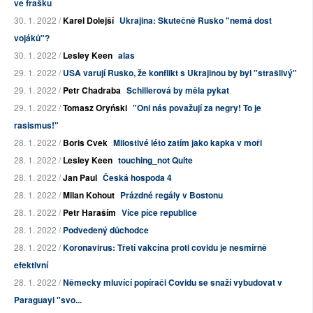
ve frašku
30. 1. 2022 /
Karel Dolejší
Ukrajina: Skutečně Rusko "nemá dost
vojáků"?
30. 1. 2022 /
Lesley Keen
alas
29. 1. 2022 /
USA varují Rusko, že konflikt s Ukrajinou by byl "strašlivý"
29. 1. 2022 /
Petr Chadraba
Schillerová by měla pykat
29. 1. 2022 /
Tomasz Oryński
"Oni nás považují za negry! To je
rasismus!"
28. 1. 2022 /
Boris Cvek
Milostivé léto zatím jako kapka v moři
28. 1. 2022 /
Lesley Keen
touching_not Quite
28. 1. 2022 /
Jan Paul
Česká hospoda 4
28. 1. 2022 /
Milan Kohout
Prázdné regály v Bostonu
28. 1. 2022 /
Petr Haraším
Více píce republice
28. 1. 2022 /
Podvedený důchodce
28. 1. 2022 /
Koronavirus: Třetí vakcína proti covidu je nesmírně
efektivní
28. 1. 2022 /
Německy mluvící popírači Covidu se snaží vybudovat v
Paraguayi "svo...