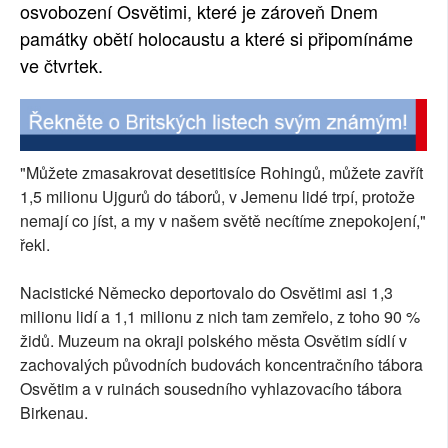
osvobození Osvětimi, které je zároveň Dnem
památky obětí holocaustu a které si připomínáme
ve čtvrtek.
"Můžete zmasakrovat desetitisíce Rohingů, můžete zavřít
1,5 milionu Ujgurů do táborů, v Jemenu lidé trpí, protože
nemají co jíst, a my v našem světě necítíme znepokojení,"
řekl.
Nacistické Německo deportovalo do Osvětimi asi 1,3
milionu lidí a 1,1 milionu z nich tam zemřelo, z toho 90 %
židů. Muzeum na okraji polského města Osvětim sídlí v
zachovalých původních budovách koncentračního tábora
Osvětim a v ruinách sousedního vyhlazovacího tábora
Birkenau.