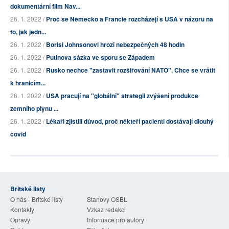
dokumentární film Nav...
26. 1. 2022 /
Proč se Německo a Francie rozcházejí s USA v názoru na
to, jak jedn...
26. 1. 2022 /
Borisi Johnsonovi hrozí nebezpečných 48 hodin
26. 1. 2022 /
Putinova sázka ve sporu se Západem
26. 1. 2022 /
Rusko nechce "zastavit rozšiřování NATO". Chce se vrátit
k hranicím...
26. 1. 2022 /
USA pracují na "globální" strategii zvýšení produkce
zemního plynu ...
26. 1. 2022 /
Lékaři zjistili důvod, proč někteří pacienti dostávají dlouhý
covid
Britské listy
O nás - Britské listy
Stanovy OSBL
Kontakty
Vzkaz redakci
Opravy
Informace pro autory