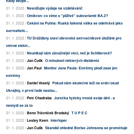
Rady bezpe...
31. 1. 2022 /
Nesnižujte výdaje na vzdělávání!
31. 1. 2022 /
Omikron: co víme o "plíživé" subvariantě BA.2?
31. 1. 2022 /
Čekání na Putina: Ruská falešná válka se odehrává jako
surrealistic...
31. 1. 2022 /
TU Drážďany staví obrovské setrvačníkové úložiště pro
větrné elektr...
31. 1. 2022 /
Neunikají nám závažnější věci, než je Schillerová?
31. 1. 2022 /
Jan Čulík
O minulosti některých disidentů
31. 1. 2022 /
Jan Paul
Monitor Jana Paula: Extrémy plodí zase jen
extrémy
31. 1. 2022 /
Daniel Veselý
Pokud nám skutečně leží na srdci osud
Ukrajiny, v první řadě naslou...
31. 1. 2022 /
Petr Chadraba
Jurečka fyzicky trestá svoje děti - a
nestydí se za to
31. 1. 2022 /
Beno Trávníček Brodský
T U P E C
31. 1. 2022 /
Lesley Keen
interloper
31. 1. 2022 /
Jan Čulík
Skandál ohledně Borise Johnsona se proměňuje