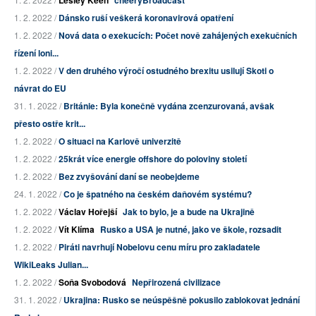
Lesley Keen
cheeryBroadcast
1. 2. 2022 /
Dánsko ruší veškerá koronavirová opatření
1. 2. 2022 /
Nová data o exekucích: Počet nově zahájených exekučních
řízení loni...
1. 2. 2022 /
V den druhého výročí ostudného brexitu usilují Skoti o
návrat do EU
31. 1. 2022 /
Británie: Byla konečně vydána zcenzurovaná, avšak
přesto ostře krit...
1. 2. 2022 /
O situaci na Karlově univerzitě
1. 2. 2022 /
25krát více energie offshore do poloviny století
1. 2. 2022 /
Bez zvyšování daní se neobejdeme
24. 1. 2022 /
Co je špatného na českém daňovém systému?
1. 2. 2022 /
Václav Hořejší
Jak to bylo, je a bude na Ukrajině
1. 2. 2022 /
Vít Klíma
Rusko a USA je nutné, jako ve škole, rozsadit
1. 2. 2022 /
Piráti navrhují Nobelovu cenu míru pro zakladatele
WikiLeaks Julian...
1. 2. 2022 /
Soňa Svobodová
Nepřirozená civilizace
31. 1. 2022 /
Ukrajina: Rusko se neúspěšně pokusilo zablokovat jednání