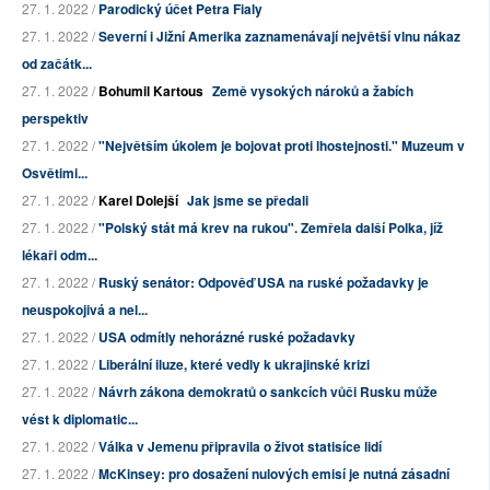
27. 1. 2022 /
Parodický účet Petra Fialy
27. 1. 2022 /
Severní i Jižní Amerika zaznamenávají největší vlnu nákaz
od začátk...
27. 1. 2022 /
Bohumil Kartous
Země vysokých nároků a žabích
perspektiv
27. 1. 2022 /
"Největším úkolem je bojovat proti lhostejnosti." Muzeum v
Osvětimi...
27. 1. 2022 /
Karel Dolejší
Jak jsme se předali
27. 1. 2022 /
"Polský stát má krev na rukou". Zemřela další Polka, jíž
lékaři odm...
27. 1. 2022 /
Ruský senátor: Odpověď USA na ruské požadavky je
neuspokojivá a nel...
27. 1. 2022 /
USA odmítly nehorázné ruské požadavky
27. 1. 2022 /
Liberální iluze, které vedly k ukrajinské krizi
27. 1. 2022 /
Návrh zákona demokratů o sankcích vůči Rusku může
vést k diplomatic...
27. 1. 2022 /
Válka v Jemenu připravila o život statisíce lidí
27. 1. 2022 /
McKinsey: pro dosažení nulových emisí je nutná zásadní