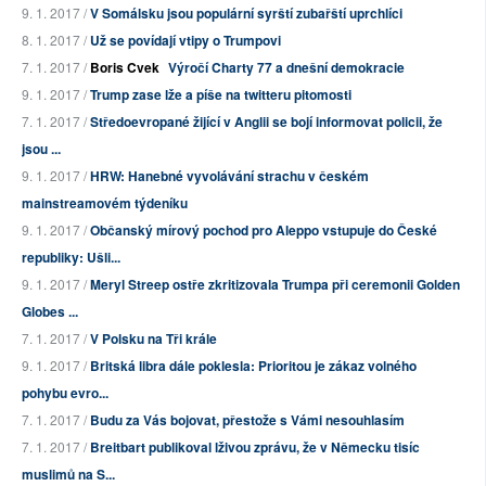
9. 1. 2017 /
V Somálsku jsou populární syrští zubařští uprchlíci
8. 1. 2017 /
Už se povídají vtipy o Trumpovi
7. 1. 2017 /
Boris Cvek
Výročí Charty 77 a dnešní demokracie
9. 1. 2017 /
Trump zase lže a píše na twitteru pitomosti
7. 1. 2017 /
Středoevropané žijící v Anglii se bojí informovat policii, že
jsou ...
9. 1. 2017 /
HRW: Hanebné vyvolávání strachu v českém
mainstreamovém týdeníku
9. 1. 2017 /
Občanský mírový pochod pro Aleppo vstupuje do České
republiky: Ušli...
9. 1. 2017 /
Meryl Streep ostře zkritizovala Trumpa při ceremonii Golden
Globes ...
7. 1. 2017 /
V Polsku na Tři krále
9. 1. 2017 /
Britská libra dále poklesla: Prioritou je zákaz volného
pohybu evro...
7. 1. 2017 /
Budu za Vás bojovat, přestože s Vámi nesouhlasím
7. 1. 2017 /
Breitbart publikoval lživou zprávu, že v Německu tisíc
muslimů na S...