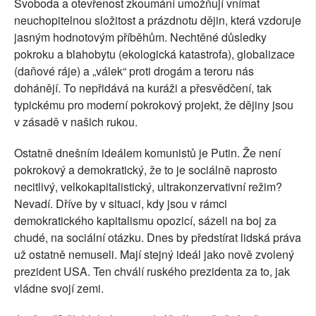
Svoboda a otevřenost zkoumání umožňují vnímat
neuchopitelnou složitost a prázdnotu dějin, která vzdoruje
jasným hodnotovým příběhům. Nechtěné důsledky
pokroku a blahobytu (ekologická katastrofa), globalizace
(daňové ráje) a „válek“ proti drogám a teroru nás
dohánějí. To nepřidává na kuráži a přesvědčení, tak
typickému pro moderní pokrokový projekt, že dějiny jsou
v zásadě v našich rukou.
Ostatně dnešním ideálem komunistů je Putin. Že není
pokrokový a demokratický, že to je sociálně naprosto
necitlivý, velkokapitalistický, ultrakonzervativní režim?
Nevadí. Dříve by v situaci, kdy jsou v rámci
demokratického kapitalismu opozicí, sázeli na boj za
chudé, na sociální otázku. Dnes by předstírat lidská práva
už ostatně nemuseli. Mají stejný ideál jako nově zvolený
prezident USA. Ten chválí ruského prezidenta za to, jak
vládne svojí zemi.