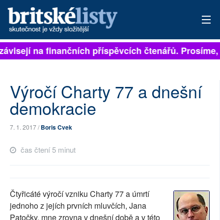
závisejí na finančních příspěvcích čtenářů. Prosíme, p
PŘIHLÁSIT
AKTUÁLNÍ VYDÁNÍ
Výročí Charty 77 a dnešní
ARCHIV
demokracie
ROZHOVORY
7. 1. 2017 /
Boris Cvek
TÉMATA
čas čtení 5 minut
NEJČTENĚJŠÍ ZA 7 DNÍ
AUTOŘI
Čtyřicáté výročí vzniku Charty 77 a úmrtí
jednoho z jejích prvních mluvčích, Jana
PŘÍSPĚVKY NA PROVOZ
Patočky, mne zrovna v dnešní době a v této