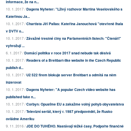
informace, že na n...
10. 1. 2017 /
Dagens Nyheter: "Lživý rozhovor Martina Veselovského s
Kateřinou Ja...
10. 1. 2017 /
Chartista Jiří Pallas: Kateřina Janouchová "otevřeně lhala
v DVTV o...
10. 1. 2017 /
Závažné trestné činy na Parlamentních listech: "Čtenáři"
vyhrožují ...
6. 1. 2017 /
Domácí politika v roce 2017 snad nebude tak děsivá
10. 1. 2017 /
Readers of a Breitbart-like website in the Czech Republic
publish d...
10. 1. 2017 /
Už 522 firem blokuje server Breitbart a odmítá na něm
inzerovat
10. 1. 2017 /
Dagens Nyheter: "A popular Czech video website has
published fake n...
10. 1. 2017 /
Corbyn: Opusťme EU a zakažme volný pohyb obyvatelstva
10. 1. 2017 /
Televizní seriál, který r. 1987 předpověděl, že Rusko
ovládne Ameriku
9. 11. 2016 /
JDE DO TUHÉHO. Nastávají těžké časy. Podpořte finančně