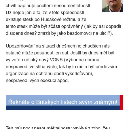
chvíli naplňuje pocitem nesouměřitelnosti.
SOCIÁLNÍ SÍTĚ
Už nejde jen o to, že v této společnosti
existuje stesk po Husákově režimu a že
RUBRIKY
tento stesk může být zčásti oprávněný (jak by asi dopadli
disidenti dnes? zmrzli by jako bezdomovci na ulici?).
PLNÁ VERZE STRÁNEK
Upozorňování na situaci dnešních nejchudších nás
ostatně může posunout jen dál. Jestli by dnes měl být
vytvořen nějaký nový VONS (Výbor na obranu
nespravedlivě stíhaných), tak by to měla být především
organizace na ochranu obětí vykořisťování,
nespravedlivých exekucí apod.
Ten můj pocit nesouměřitelnosti vyplývá z toho, že i