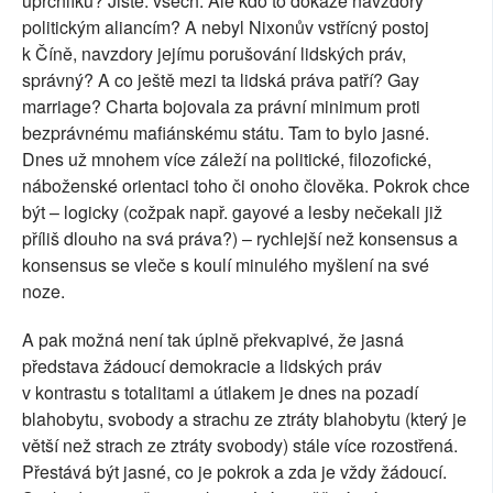
uprchlíků? Jistě: všech. Ale kdo to dokáže navzdory
politickým aliancím? A nebyl Nixonův vstřícný postoj
k Číně, navzdory jejímu porušování lidských práv,
správný? A co ještě mezi ta lidská práva patří? Gay
marriage? Charta bojovala za právní minimum proti
bezprávnému mafiánskému státu. Tam to bylo jasné.
Dnes už mnohem více záleží na politické, filozofické,
náboženské orientaci toho či onoho člověka. Pokrok chce
být – logicky (cožpak např. gayové a lesby nečekali již
příliš dlouho na svá práva?) – rychlejší než konsensus a
konsensus se vleče s koulí minulého myšlení na své
noze.
A pak možná není tak úplně překvapivé, že jasná
představa žádoucí demokracie a lidských práv
v kontrastu s totalitami a útlakem je dnes na pozadí
blahobytu, svobody a strachu ze ztráty blahobytu (který je
větší než strach ze ztráty svobody) stále více rozostřená.
Přestává být jasné, co je pokrok a zda je vždy žádoucí.