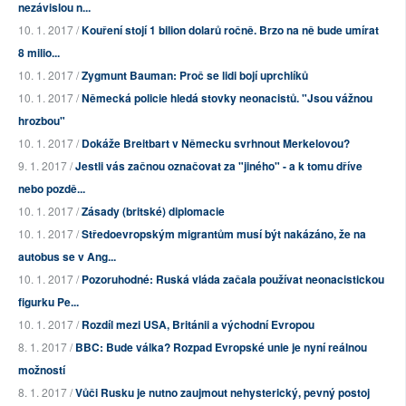
nezávislou n...
10. 1. 2017 /
Kouření stojí 1 bilion dolarů ročně. Brzo na ně bude umírat
8 milio...
10. 1. 2017 /
Zygmunt Bauman: Proč se lidi bojí uprchlíků
10. 1. 2017 /
Německá policie hledá stovky neonacistů. "Jsou vážnou
hrozbou"
10. 1. 2017 /
Dokáže Breitbart v Německu svrhnout Merkelovou?
9. 1. 2017 /
Jestli vás začnou označovat za "jiného" - a k tomu dříve
nebo pozdě...
10. 1. 2017 /
Zásady (britské) diplomacie
10. 1. 2017 /
Středoevropským migrantům musí být nakázáno, že na
autobus se v Ang...
10. 1. 2017 /
Pozoruhodné: Ruská vláda začala používat neonacistickou
figurku Pe...
10. 1. 2017 /
Rozdíl mezi USA, Británii a východní Evropou
8. 1. 2017 /
BBC: Bude válka? Rozpad Evropské unie je nyní reálnou
možností
8. 1. 2017 /
Vůči Rusku je nutno zaujmout nehysterický, pevný postoj