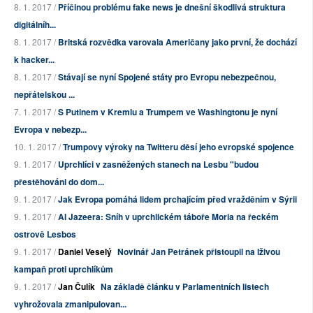
8. 1. 2017 /
Příčinou problému fake news je dnešní škodlivá struktura
digitálníh...
8. 1. 2017 /
Britská rozvědka varovala Američany jako první, že dochází
k hacker...
8. 1. 2017 /
Stávají se nyní Spojené státy pro Evropu nebezpečnou,
nepřátelskou ...
7. 1. 2017 /
S Putinem v Kremlu a Trumpem ve Washingtonu je nyní
Evropa v nebezp...
10. 1. 2017 /
Trumpovy výroky na Twitteru děsí jeho evropské spojence
9. 1. 2017 /
Uprchlíci v zasněžených stanech na Lesbu "budou
přestěhováni do dom...
9. 1. 2017 /
Jak Evropa pomáhá lidem prchajícím před vražděním v Sýrii
9. 1. 2017 /
Al Jazeera: Sníh v uprchlickém táboře Moria na řeckém
ostrově Lesbos
9. 1. 2017 /
Daniel Veselý
Novinář Jan Petránek přistoupil na lživou
kampaň proti uprchlíkům
9. 1. 2017 /
Jan Čulík
Na základě článku v Parlamentních listech
vyhrožovala zmanipulovan...