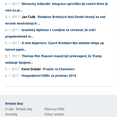
9. 1. 2017 /
Německý miliardář: Integrace uprchlíků do vašich firem je
vám ku pr...
6. 1. 2017 /
Jan Čulík
Redaktor Britských listů Daniel Veselý se stal
terčem nenávistných ...
9. 1. 2017 /
Izraelský diplomat v Londýně se chvástal, že zničí
propalestinské m...
6. 1. 2017 /
A new departure: Czech Breitbart-like website whips up
hatred again...
6. 1. 2017 /
Thomas Rid: Rusové musejí být překvapeni, že Trump
oslabuje Spojené...
9. 1. 2017 /
Karel Dolejší
Prosím, to Chovanec!
3. 1. 2017 /
Hospodaření OSBL za prosinec 2016
Britské listy
O nás - Britské listy
Stanovy OSBL
Kontakty
Vzkaz redakci