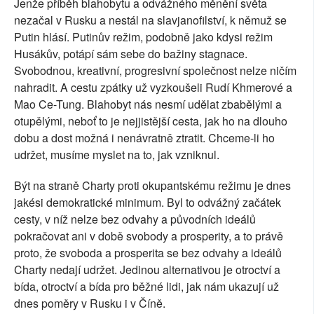
Jenže příběh blahobytu a odvážného měnění světa
nezačal v Rusku a nestál na slavjanofilství, k němuž se
Putin hlásí. Putinův režim, podobně jako kdysi režim
Husákův, potápí sám sebe do bažiny stagnace.
Svobodnou, kreativní, progresivní společnost nelze ničím
nahradit. A cestu zpátky už vyzkoušeli Rudí Khmerové a
Mao Ce-Tung. Blahobyt nás nesmí udělat zbabělými a
otupělými, neboť to je nejjistější cesta, jak ho na dlouho
dobu a dost možná i nenávratně ztratit. Chceme-li ho
udržet, musíme myslet na to, jak vzniknul.
Být na straně Charty proti okupantskému režimu je dnes
jakési demokratické minimum. Byl to odvážný začátek
cesty, v níž nelze bez odvahy a původních ideálů
pokračovat ani v době svobody a prosperity, a to právě
proto, že svoboda a prosperita se bez odvahy a ideálů
Charty nedají udržet. Jedinou alternativou je otroctví a
bída, otroctví a bída pro běžné lidi, jak nám ukazují už
dnes poměry v Rusku i v Číně.