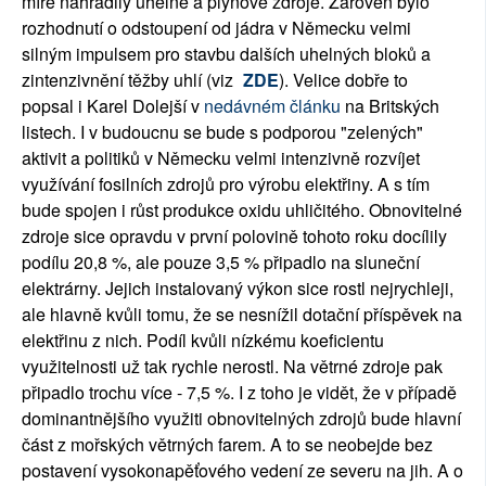
míře nahradily uhelné a plynové zdroje. Zároveň bylo
rozhodnutí o odstoupení od jádra v Německu velmi
silným impulsem pro stavbu dalších uhelných bloků a
zintenzivnění těžby uhlí (viz
ZDE
). Velice dobře to
popsal i Karel Dolejší v
nedávném článku
na Britských
listech. I v budoucnu se bude s podporou "zelených"
aktivit a politiků v Německu velmi intenzivně rozvíjet
využívání fosilních zdrojů pro výrobu elektřiny. A s tím
bude spojen i růst produkce oxidu uhličitého. Obnovitelné
zdroje sice opravdu v první polovině tohoto roku docílily
podílu 20,8 %, ale pouze 3,5 % připadlo na sluneční
elektrárny. Jejich instalovaný výkon sice rostl nejrychleji,
ale hlavně kvůli tomu, že se nesnížil dotační příspěvek na
elektřinu z nich. Podíl kvůli nízkému koeficientu
využitelnosti už tak rychle nerostl. Na větrné zdroje pak
připadlo trochu více - 7,5 %. I z toho je vidět, že v případě
dominantnějšího využiti obnovitelných zdrojů bude hlavní
část z mořských větrných farem. A to se neobejde bez
postavení vysokonapěťového vedení ze severu na jih. A o