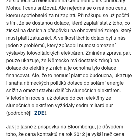
ze slunečních elektráren na cenu není příliš přímočarý.
Mohou i cenu snižovat. Ale nejedná se o reálnou cenu,
kterou spotřebitelé za ní zaplatí. Při nákupu se už počítá
s tím, že se dostanou dotace, které zaplatí stát z toho, co
získal na daních a příspěvku na obnovitelné zdroje, který
musí platit zákazníci. A velikost těchto dotací byl u nás
jeden z problémů, který způsobil nutnost omezení
výstavby fotovoltaických elektráren. Zmíněná zpráva pak
pouze ukazuje, že Německo má dostatek zdrojů na
dotace do elektřiny z nich a je ochotna tyto dotace
financovat. Ale, že to nemusí platit do budoucna, ukazuje
i snaha německých politiků dotace do solární energie
snížit a omezit stavbu dalších slunečních elektráren.
V letošním roce si už dotace do cen elektřiny ze
slunečních elektráren vyžádaly sedm miliard eur
(podrobněji
ZDE
).
Jak je jasné z příspěvku na Bloombergu, je důvodem
toho, že cena kontraktů na rok 2012 je vyšší než cena