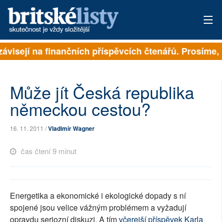
závisejí na finančních příspěvcích čtenářů. Prosíme, p
PŘIHLÁSIT
AKTUÁLNÍ VYDÁNÍ
Může jít Česká republika
ARCHIV
německou cestou?
ROZHOVORY
16. 11. 2011 /
Vladimír Wagner
TÉMATA
čas čtení 9 minut
NEJČTENĚJŠÍ ZA 7 DNÍ
AUTOŘI
Energetika a ekonomické i ekologické dopady s ní
spojené jsou velice vážným problémem a vyžadují
PŘÍSPĚVKY NA PROVOZ
opravdu seriozní diskuzi. A tím
včerejší příspěvek Karla