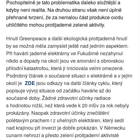
Pochopitelně je tato problematika daleko složitější a
kdyby není realita. Na druhou stranu však není úplně
přehnané tvrzení, že za nemalou část produkce oxidu
uhličitého mohou protijaderné zelené aktivity.
Hnutí Greenpeace a další ekologická protijaderná hnutí
by se možná měla zamyslet ještě nad jedním aspektem.
Při havárii jaderné elektrárny ve Fukušimě nezahynul
nikdo a dopady na okolí jsou ve srovnání s obrovskou
přírodní katastrofou, která ji iniciovala velmi omezené.
Podrobný článek o současné situaci v elektrárně a v jejím
okolí je
ZDE
jsou odkazy na další články cyklu, který
popisuje vývoj situace od začátku havárie až do
současné doby. Žádné zdravotní účinky radiace
s hodnotou nižší, než která vede k 20 mSv za rok nebyly
prokázány. Naopak zdravotní účinky znečištění
polétavým prachem i z uhelných elektráren, který sedí
nad krajinou při inverzi je dobře prokázán. V Německu
cunami nehrozí a přesto zelení protijaderní aktivisté