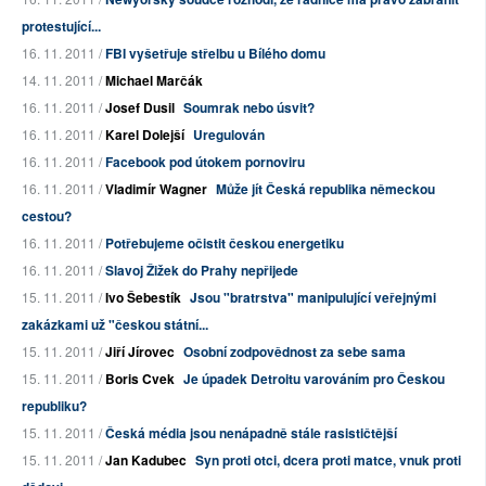
protestující...
16. 11. 2011 /
FBI vyšetřuje střelbu u Bílého domu
14. 11. 2011 /
Michael Marčák
16. 11. 2011 /
Josef Dusil
Soumrak nebo úsvit?
16. 11. 2011 /
Karel Dolejší
Uregulován
16. 11. 2011 /
Facebook pod útokem pornoviru
16. 11. 2011 /
Vladimír Wagner
Může jít Česká republika německou
cestou?
16. 11. 2011 /
Potřebujeme očistit českou energetiku
16. 11. 2011 /
Slavoj Žižek do Prahy nepřijede
15. 11. 2011 /
Ivo Šebestík
Jsou "bratrstva" manipulující veřejnými
zakázkami už "českou státní...
15. 11. 2011 /
Jiří Jírovec
Osobní zodpovědnost za sebe sama
15. 11. 2011 /
Boris Cvek
Je úpadek Detroitu varováním pro Českou
republiku?
15. 11. 2011 /
Česká média jsou nenápadně stále rasističtější
15. 11. 2011 /
Jan Kadubec
Syn proti otci, dcera proti matce, vnuk proti