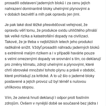
prosadili odstavení jaderných bloků i za cenu jejich
nahrazení dominantně bloky uhelnými plynovými a
v dobách bezvětří a mlh pak opravdu jen jimi.
Je pak také dost těžké přesvědčovat veřejnost, že
opravdu věří tomu, že produkce oxidu uhličitého přináší
tak velké rizika a katastrofální dopady na civilizaci.
Takové, že je třeba v nejbližších letech jeho produkci
radikálně snížit. Vždyť prosadili náhradu jaderných bloků
s extrémně malým rizikem a i v případě havárie pouze
s velmi omezenými dopady ve srovnání s tím, co deklarují
pro změny klimatu, zdroji uhelnými a plynovými, které
chrlí obrovské množství tohoto plynu a právě v období,
které prohlašují za kritické. A to už šlo o jaderné bloky
postavené a jejich provoz už byl téměř s nulovou
uhlíkovou stopou.
Vím, že zelená hnutí deklarují i odpor proti fosilním
zdrojům. Ovšem v nynější době se současně bez jádra i