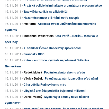
16. 11. 2011 /
Pražská policie kriminalizuje organizátora protestní akce
16. 11. 2011 /
Tato vláda vznikla na základě lži
16. 11. 2011 /
Nezaměstnanost v Británii ostře stoupla
16. 11. 2011 /
Ivo Patta
Abeceda trvale udržitelného důchodového
systému
16. 11. 2011 /
Immanuel Wallerstein
Osa Paříž -- Berlín -- Moskva je
opět tady
16. 11. 2011 /
X. seminář České Händelovy společnosti
16. 11. 2011 /
Skandál v BBC
16. 11. 2011 /
Krize v eurozóně vyvolala napětí mezi Británií a
Německem
16. 11. 2011 /
Radek Mokrý
Podání exekutorskému úřadu
16. 11. 2011 /
Václav Dušek
Pavučina za námi, pavučina před námi
16. 11. 2011 /
Čína udělila Putinovi cenu míru
15. 11. 2011 /
Libyjská armáda potlačila boje mezi milicemi
16. 11. 2011 /
Daniel Veselý
Myšlenky a skutky nelze násilně
vystěhovat
16. 11. 2011 /
Newyorský soudce rozhodl, že radnice má právo zabránit