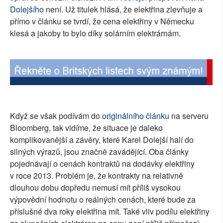
Dolejšího
není. Už titulek hlásá, že elektřina zlevňuje a
SOCIÁLNÍ SÍTĚ
přímo v článku se tvrdí, že cena elektřiny v Německu
klesá a jakoby to bylo díky solárním elektrárnám.
RUBRIKY
PLNÁ VERZE STRÁNEK
Když se však podívám do
originálního článku
na serveru
Bloomberg, tak vidíme, že situace je daleko
komplikovanější a závěry, které Karel Dolejší halí do
silných výrazů, jsou značně zavádějící. Oba články
pojednávají o cenách kontraktů na dodávky elektřiny
v roce 2013. Problém je, že kontrakty na relativně
dlouhou dobu dopředu nemusí mít příliš vysokou
výpovědní hodnotu o reálných cenách, které bude za
příslušné dva roky elektřina mít. Také vliv podílu elektřiny