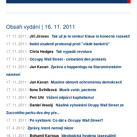
Obsah vydání | 16. 11. 2011
17. 11. 2011 /
Jiří Jírovec
Tak už je to venku! Klaus to konečně rozsekl!
17. 11. 2011 /
Italští studenti protestují proti "vládě bankéřů"
17. 11. 2011 /
Chris Hedges
Tak vypadá revoluce
17. 11. 2011 /
Occupy Wall Street - celostátní den protestů
17. 11. 2011 /
Jan Kavan
Zpráva o happeningu na Staroměstském
náměstí
17. 11. 2011 /
Jan Kavan
Musíme obnovit ochromenou demokracii
17. 11. 2011 /
Ilona Švihlíková
Musíš vstát, paciente
17. 11. 2011 /
Petr Uhl
Vážení odpůrci kapitalismu!
17. 11. 2011 /
Daniel Veselý
Násilné vyhoštění Ocupy Wall Street ze
Zuccottiho parku dva dny pře...
17. 11. 2011 /
Po vyklizení: Co dál s
?
Occupy Wall Street
17. 4. 2012 /
Zprávy, které nemají názor
16. 11. 2011 /
Bohumil Kartous
Ideologická hygiena (asexuální)