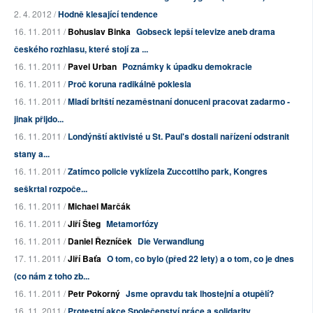
2. 4. 2012 /
Hodně klesající tendence
16. 11. 2011 /
Bohuslav Binka
Gobseck lepší televize aneb drama
českého rozhlasu, které stojí za ...
16. 11. 2011 /
Pavel Urban
Poznámky k úpadku demokracie
16. 11. 2011 /
Proč koruna radikálně poklesla
16. 11. 2011 /
Mladí britští nezaměstnaní donuceni pracovat zadarmo -
jinak přijdo...
16. 11. 2011 /
Londýnští aktivisté u St. Paul's dostali nařízení odstranit
stany a...
16. 11. 2011 /
Zatímco policie vyklízela Zuccottiho park, Kongres
seškrtal rozpoče...
16. 11. 2011 /
Michael Marčák
16. 11. 2011 /
Jiří Šteg
Metamorfózy
16. 11. 2011 /
Daniel Řezníček
Die Verwandlung
17. 11. 2011 /
Jiří Baťa
O tom, co bylo (před 22 lety) a o tom, co je dnes
(co nám z toho zb...
16. 11. 2011 /
Petr Pokorný
Jsme opravdu tak lhostejní a otupělí?
16. 11. 2011 /
Protestní akce Společenství práce a solidarity