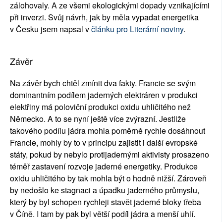
zálohovaly. A ze všemi ekologickými dopady vznikajícími
při inverzi. Svůj návrh, jak by měla vypadat energetika
v Česku jsem napsal v
článku pro Literární noviny
.
Závěr
Na závěr bych chtěl zmínit dva fakty. Francie se svým
dominantním podílem jaderných elektráren v produkci
elektřiny má poloviční produkci oxidu uhličitého než
Německo. A to se nyní ještě více zvýrazní. Jestliže
takového podílu jádra mohla poměrně rychle dosáhnout
Francie, mohly by to v principu zajistit i další evropské
státy, pokud by nebylo protijadernými aktivisty prosazeno
téměř zastavení rozvoje jaderné energetiky. Produkce
oxidu uhličitého by tak mohla být o hodně nižší. Zároveň
by nedošlo ke stagnaci a úpadku jaderného průmyslu,
který by byl schopen rychleji stavět jaderné bloky třeba
v Číně. I tam by pak byl větší podíl jádra a menší uhlí.