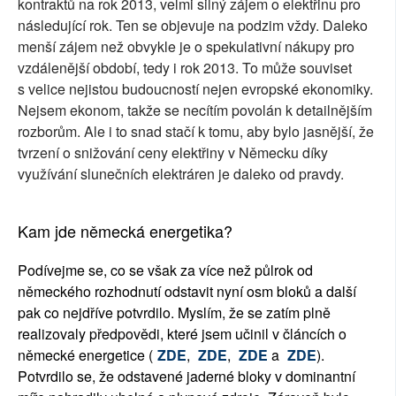
kontraktů na rok 2013, velmi silný zájem o elektřinu pro
následující rok. Ten se objevuje na podzim vždy. Daleko
menší zájem než obvykle je o spekulativní nákupy pro
vzdálenější období, tedy i rok 2013. To může souviset
s velice nejistou budoucností nejen evropské ekonomiky.
Nejsem ekonom, takže se necítím povolán k detailnějším
rozborům. Ale i to snad stačí k tomu, aby bylo jasnější, že
tvrzení o snižování ceny elektřiny v Německu díky
využívání slunečních elektráren je daleko od pravdy.
Kam jde německá energetika?
Podívejme se, co se však za více než půlrok od
německého rozhodnutí odstavit nyní osm bloků a další
pak co nejdříve potvrdilo. Myslím, že se zatím plně
realizovaly předpovědi, které jsem učinil v článcích o
německé energetice (
ZDE
,
ZDE
,
ZDE
a
ZDE
).
Potvrdilo se, že odstavené jaderné bloky v dominantní