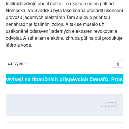
fosilních zdrojů obejít nelze. To ukazuje nejen příklad
Německa. Ve Švédsku byla také snaha prosadit ukončení
provozu jaderných elektráren Tam ale bylo prioritou
nenahradit je fosilními zdroji. A tak se muselo už
uzákoněné odstavení jaderných elektráren revokovat a
odvolat. A stále tam elektřinu zhruba půl na půl produkuje
jádro a voda.
0
Vytisknout
ě závisejí na finančních příspěvcích čtenářů. Prosíme,
14699