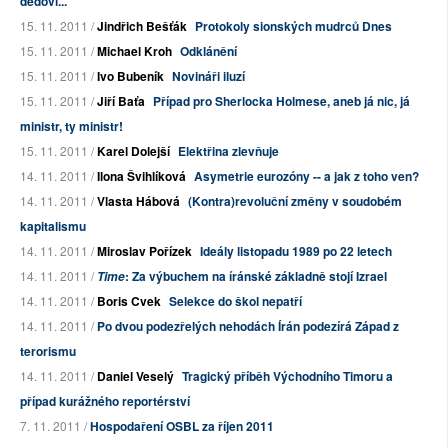
dědovi...
15. 11. 2011 /
Jindřich Bešťák
Protokoly sionských mudrců Dnes
15. 11. 2011 /
Michael Kroh
Odklánění
15. 11. 2011 /
Ivo Bubeník
Novináři iluzí
15. 11. 2011 /
Jiří Baťa
Případ pro Sherlocka Holmese, aneb já nic, já
ministr, ty ministr!
15. 11. 2011 /
Karel Dolejší
Elektřina zlevňuje
14. 11. 2011 /
Ilona Švihlíková
Asymetrie eurozóny -- a jak z toho ven?
14. 11. 2011 /
Vlasta Hábová
(Kontra)revoluční změny v soudobém
kapitalismu
14. 11. 2011 /
Miroslav Pořízek
Ideály listopadu 1989 po 22 letech
14. 11. 2011 /
: Za výbuchem na íránské základně stojí Izrael
Time
14. 11. 2011 /
Boris Cvek
Selekce do škol nepatří
14. 11. 2011 /
Po dvou podezřelých nehodách Írán podezírá Západ z
terorismu
14. 11. 2011 /
Daniel Veselý
Tragický příběh Východního Timoru a
případ kurážného reportérství
7. 11. 2011 /
Hospodaření OSBL za říjen 2011