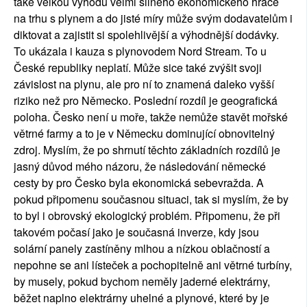
také velkou výhodu velmi silného ekonomického hráče
na trhu s plynem a do jisté míry může svým dodavatelům i
diktovat a zajistit si spolehlivější a výhodnější dodávky.
To ukázala i kauza s plynovodem Nord Stream. To u
České republiky neplatí. Může sice také zvýšit svoji
závislost na plynu, ale pro ní to znamená daleko vyšší
riziko než pro Německo. Poslední rozdíl je geografická
poloha. Česko není u moře, takže nemůže stavět mořské
větrné farmy a to je v Německu dominující obnovitelný
zdroj. Myslím, že po shrnutí těchto základních rozdílů je
jasný důvod mého názoru, že následování německé
cesty by pro Česko byla ekonomická sebevražda. A
pokud připomenu současnou situaci, tak si myslím, že by
to byl i obrovský ekologický problém. Připomenu, že při
takovém počasí jako je současná inverze, kdy jsou
solární panely zastíněny mlhou a nízkou oblačností a
nepohne se ani lísteček a pochopitelně ani větrné turbíny,
by musely, pokud bychom neměly jaderné elektrárny,
běžet naplno elektrárny uhelné a plynové, které by je