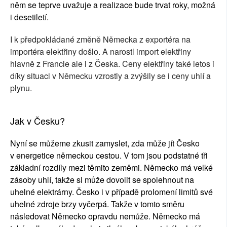
něm se teprve uvažuje a realizace bude trvat roky, možná
i desetiletí.
I k předpokládané změně Německa z exportéra na
importéra elektřiny došlo. A narostl import elektřiny
hlavně z Francie ale i z Česka. Ceny elektřiny také letos i
díky situaci v Německu vzrostly a zvýšily se i ceny uhlí a
plynu.
Jak v Česku?
Nyní se můžeme zkusit zamyslet, zda může jít Česko
v energetice německou cestou. V tom jsou podstatné tři
základní rozdíly mezi těmito zeměmi. Německo má velké
zásoby uhlí, takže si může dovolit se spolehnout na
uhelné elektrárny. Česko i v případě prolomení limitů své
uhelné zdroje brzy vyčerpá. Takže v tomto směru
následovat Německo opravdu nemůže. Německo má