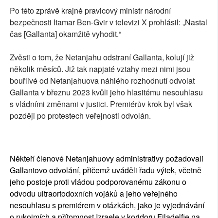
Po této zprávě krajně pravicový ministr národní
bezpečnosti Itamar Ben-Gvir v televizi X prohlásil: „Nastal
čas [Gallanta] okamžitě vyhodit.“
Zvěsti o tom, že Netanjahu odstraní Gallanta, kolují již
několik měsíců. Již tak napjaté vztahy mezi nimi jsou
bouřlivé od Netanjahuova náhlého rozhodnutí odvolat
Gallanta v březnu 2023 kvůli jeho hlasitému nesouhlasu
s vládními změnami v justici. Premiérův krok byl však
později po protestech veřejnosti odvolán.
Někteří členové Netanjahuovy administrativy požadovali
Gallantovo odvolání, přičemž uváděli řadu výtek, včetně
jeho postoje proti vládou podporovanému zákonu o
odvodu ultraortodoxních vojáků a jeho veřejného
nesouhlasu s premiérem v otázkách, jako je vyjednávání
o rukojmích a přítomnost Izraele v koridoru Filadelfie na