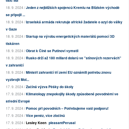
tisíc lidí
18. 9. 2024 /
Jeden z nejbližších spojenců Kremlu na Blízkém východě
se připojil ...
18. 9. 2024 /
Izraelská armáda rekrutuje africké žadatele o azyl do války
v Gaze
18. 9. 2024 /
Startup na výrobu energetických materiálů pomocí 3D
tiskáren
18. 9. 2024 /
Obrat k Číně se Putinovi vymstil
18. 9. 2024 /
Rusko drží až 180 miliard dolarů ve "stínových rezervách"
v zahraničí
18. 9. 2024 /
Ministři zahraničí tří zemí EU oznámili potřebu znovu
vyzbrojit Mol...
17. 9. 2024 /
Začíná výzva Pěšky do školy
17. 9. 2024 /
Klimatology znepokojily škody způsobené povodněmi ve
střední Evropě
17. 9. 2024 /
Pomoc při povodních – Potřebujeme vaši podporu!
17. 9. 2024 /
Více peněz, více zločinů
17. 9. 2024 /
Lesley Keen
pleasantPerusal