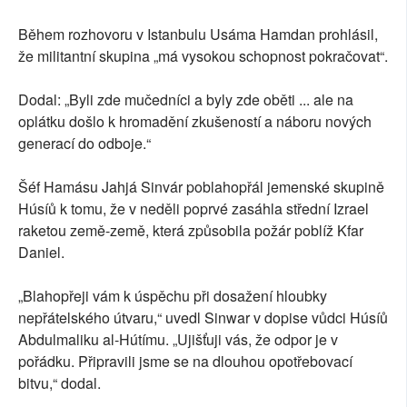
Během rozhovoru v Istanbulu Usáma Hamdan prohlásil,
že militantní skupina „má vysokou schopnost pokračovat“.
Dodal: „Byli zde mučedníci a byly zde oběti ... ale na
oplátku došlo k hromadění zkušeností a náboru nových
generací do odboje.“
Šéf Hamásu Jahjá Sinvár poblahopřál jemenské skupině
Húsíů k tomu, že v neděli poprvé zasáhla střední Izrael
raketou země-země, která způsobila požár poblíž Kfar
Daniel.
„Blahopřeji vám k úspěchu při dosažení hloubky
nepřátelského útvaru,“ uvedl Sinwar v dopise vůdci Húsíů
Abdulmaliku al-Hútímu. „Ujišťuji vás, že odpor je v
pořádku. Připravili jsme se na dlouhou opotřebovací
bitvu,“ dodal.