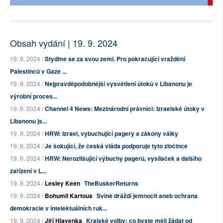
Obsah vydání | 19. 9. 2024
19. 9. 2024 /
Styďme se za svou zemi. Pro pokračující vraždění
Palestinců v Gaze ...
19. 9. 2024 /
Nejpravděpodobnější vysvětlení útoků v Libanonu je
výrobní proces...
19. 9. 2024 /
Channel 4 News: Mezinárodní právníci: Izraelské útoky v
Libanonu js...
19. 9. 2024 /
HRW: Izrael, vybuchující pagery a zákony války
19. 9. 2024 /
Je šokující, že česká vláda podporuje tyto zločince
19. 9. 2024 /
HRW: Nerozlišující výbuchy pagerů, vysílaček a dalšího
zařízení v L...
19. 9. 2024 /
Lesley Keen
TheBuskerReturns
19. 9. 2024 /
Bohumil Kartous
Svině dráždí jemnocit aneb ochrana
demokracie v intelektuálních ruk...
19. 9. 2024 /
Jiří Hlavenka
Krajské volby: co byste měli žádat od