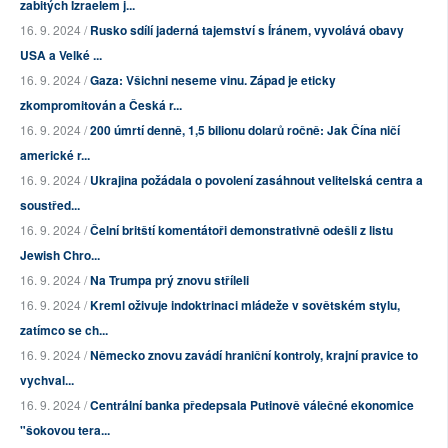
zabitých Izraelem j...
16. 9. 2024 /
Rusko sdílí jaderná tajemství s Íránem, vyvolává obavy
USA a Velké ...
16. 9. 2024 /
Gaza: Všichni neseme vinu. Západ je eticky
zkompromitován a Česká r...
16. 9. 2024 /
200 úmrtí denně, 1,5 bilionu dolarů ročně: Jak Čína ničí
americké r...
16. 9. 2024 /
Ukrajina požádala o povolení zasáhnout velitelská centra a
soustřed...
16. 9. 2024 /
Čelní britští komentátoři demonstrativně odešli z listu
Jewish Chro...
16. 9. 2024 /
Na Trumpa prý znovu stříleli
16. 9. 2024 /
Kreml oživuje indoktrinaci mládeže v sovětském stylu,
zatímco se ch...
16. 9. 2024 /
Německo znovu zavádí hraniční kontroly, krajní pravice to
vychval...
16. 9. 2024 /
Centrální banka předepsala Putinově válečné ekonomice
"šokovou tera...