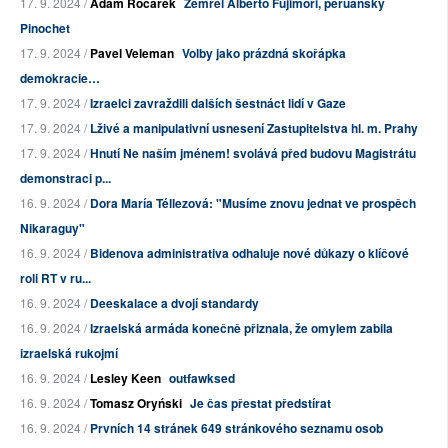
17. 9. 2024 /
Adam Ročárek
Zemřel Alberto Fujimori, peruánský
Pinochet
17. 9. 2024 /
Pavel Veleman
Volby jako prázdná skořápka
demokracie…
17. 9. 2024 /
Izraelci zavraždili dalších šestnáct lidí v Gaze
17. 9. 2024 /
Lživé a manipulativní usnesení Zastupitelstva hl. m. Prahy
17. 9. 2024 /
Hnutí Ne naším jménem! svolává před budovu Magistrátu
demonstraci p...
16. 9. 2024 /
Dora María Téllezová: "Musíme znovu jednat ve prospěch
Nikaraguy"
16. 9. 2024 /
Bidenova administrativa odhaluje nové důkazy o klíčové
roli RT v ru...
16. 9. 2024 /
Deeskalace a dvojí standardy
16. 9. 2024 /
Izraelská armáda konečně přiznala, že omylem zabila
izraelská rukojmí
16. 9. 2024 /
Lesley Keen
outfawksed
16. 9. 2024 /
Tomasz Oryński
Je čas přestat předstírat
16. 9. 2024 /
Prvních 14 stránek 649 stránkového seznamu osob