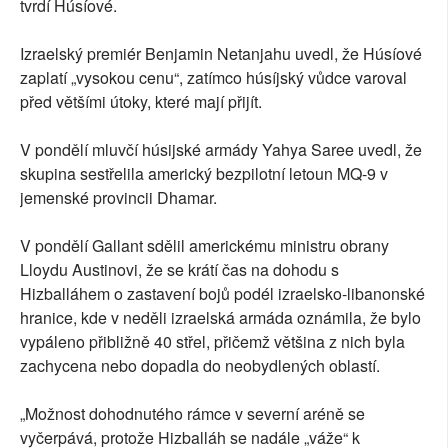
tvrdí Húsíové.
Izraelský premiér Benjamin Netanjahu uvedl, že Húsíové
zaplatí „vysokou cenu“, zatímco húsíjský vůdce varoval
před většími útoky, které mají přijít.
V pondělí mluvčí húsijské armády Yahya Saree uvedl, že
skupina sestřelila americký bezpilotní letoun MQ-9 v
jemenské provincii Dhamar.
V pondělí Gallant sdělil americkému ministru obrany
Lloydu Austinovi, že se krátí čas na dohodu s
Hizballáhem o zastavení bojů podél izraelsko-libanonské
hranice, kde v neděli izraelská armáda oznámila, že bylo
vypáleno přibližně 40 střel, přičemž většina z nich byla
zachycena nebo dopadla do neobydlených oblastí.
„Možnost dohodnutého rámce v severní aréně se
vyčerpává, protože Hizballáh se nadále „váže“ k