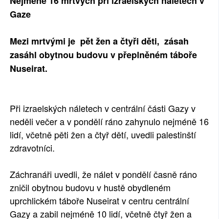
Nejméně 16 mrtvých při izraelských náletech v
SOCIÁLNÍ SÍTĚ
Gaze
RUBRIKY
Mezi mrtvými je pět žen a čtyři děti, zásah
zasáhl obytnou budovu v přeplněném táboře
PLNÁ VERZE STRÁNEK
Nuseirat.
Při izraelských náletech v centrální části Gazy v
neděli večer a v pondělí ráno zahynulo nejméně 16
lidí, včetně pěti žen a čtyř dětí, uvedli palestinští
zdravotníci.
Záchranáři uvedli, že nálet v pondělí časně ráno
zničil obytnou budovu v hustě obydleném
uprchlickém táboře Nuseirat v centru centrální
Gazy a zabil nejméně 10 lidí, včetně čtyř žen a