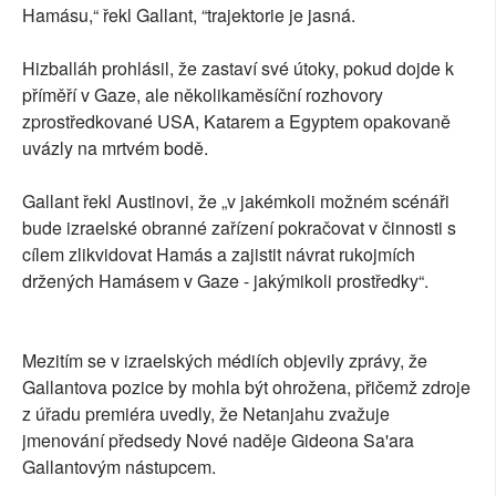
Hamásu,“ řekl Gallant, “trajektorie je jasná.
Hizballáh prohlásil, že zastaví své útoky, pokud dojde k
příměří v Gaze, ale několikaměsíční rozhovory
zprostředkované USA, Katarem a Egyptem opakovaně
uvázly na mrtvém bodě.
Gallant řekl Austinovi, že „v jakémkoli možném scénáři
bude izraelské obranné zařízení pokračovat v činnosti s
cílem zlikvidovat Hamás a zajistit návrat rukojmích
držených Hamásem v Gaze - jakýmikoli prostředky“.
Mezitím se v izraelských médiích objevily zprávy, že
Gallantova pozice by mohla být ohrožena, přičemž zdroje
z úřadu premiéra uvedly, že Netanjahu zvažuje
jmenování předsedy Nové naděje Gideona Sa'ara
Gallantovým nástupcem.