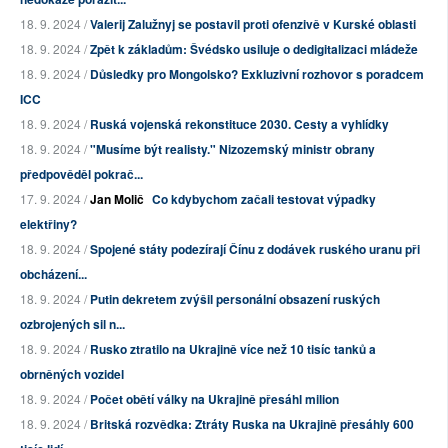
18. 9. 2024 /
Valerij Zalužnyj se postavil proti ofenzivě v Kurské oblasti
18. 9. 2024 /
Zpět k základům: Švédsko usiluje o dedigitalizaci mládeže
18. 9. 2024 /
Důsledky pro Mongolsko? Exkluzivní rozhovor s poradcem
ICC
18. 9. 2024 /
Ruská vojenská rekonstituce 2030. Cesty a vyhlídky
18. 9. 2024 /
"Musíme být realisty." Nizozemský ministr obrany
předpověděl pokrač...
17. 9. 2024 /
Jan Molič
Co kdybychom začali testovat výpadky
elektřiny?
18. 9. 2024 /
Spojené státy podezírají Čínu z dodávek ruského uranu při
obcházení...
18. 9. 2024 /
Putin dekretem zvýšil personální obsazení ruských
ozbrojených sil n...
18. 9. 2024 /
Rusko ztratilo na Ukrajině více než 10 tisíc tanků a
obrněných vozidel
18. 9. 2024 /
Počet obětí války na Ukrajině přesáhl milion
18. 9. 2024 /
Britská rozvědka: Ztráty Ruska na Ukrajině přesáhly 600