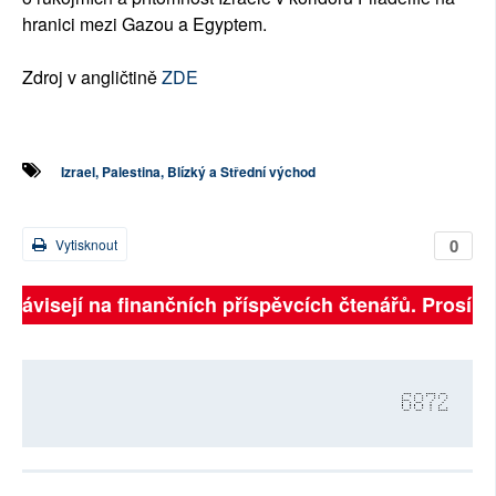
hranici mezi Gazou a Egyptem.
Zdroj v angličtině
ZDE
Izrael, Palestina, Blízký a Střední východ
0
Vytisknout
 závisejí na finančních příspěvcích čtenářů. Prosíme, 
6872