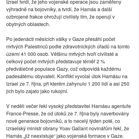
Izrael tvrdí, že jeho vojenské operace jsou zaměřeny
výhradně na bojovníky, a tvrdí, že Hamás a další
ozbrojené frakce ohrožují civilisty tím, že operují v
obytných oblastech.
Po jedenácti měsících války v Gaze přesáhl počet
mrtvých Palestinců podle zdravotnických úřadů na tomto
území 41 000 osob. Většinu mrtvých tvoří civilisté a
celkový počet mrtvých představuje téměř 2 %
předválečné populace Gazy, což odpovídá každému
padesátému obyvateli. Konflikt vyvolal útok Hamásu na
Izrael ze 7. října, při kterém zahynulo 1 200 lidí a asi 250
jich bylo zajato jako rukojmí.
V neděli večer řekl vysoký představitel Hamásu agentuře
France-Presse, že od útoků ze 7. října byly naverbovány
nové generace bojovníků, a to necelý týden poté, co
izraelský ministr obrany Yoav Gallant novinářům řekl, že
Hamás „již neexistuje“ jako vojenská formace v Gaze.