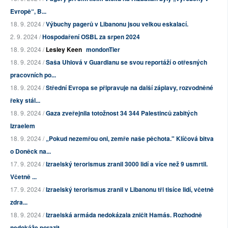
Evropě“, B...
18. 9. 2024 /
Výbuchy pagerů v Libanonu jsou velkou eskalací.
2. 9. 2024 /
Hospodaření OSBL za srpen 2024
18. 9. 2024 /
Lesley Keen
mondonTier
18. 9. 2024 /
Saša Uhlová v Guardianu se svou reportáží o otřesných
pracovních po...
18. 9. 2024 /
Střední Evropa se připravuje na další záplavy, rozvodněné
řeky stál...
18. 9. 2024 /
Gaza zveřejnila totožnost 34 344 Palestinců zabitých
Izraelem
18. 9. 2024 /
„Pokud nezemřou oni, zemře naše pěchota." Klíčová bitva
o Doněck na...
17. 9. 2024 /
Izraelský terorismus zranil 3000 lidí a více než 9 usmrtil.
Včetně ...
17. 9. 2024 /
Izraelský terorismus zranil v Libanonu tři tisíce lidí, včetně
zdra...
18. 9. 2024 /
Izraelská armáda nedokázala zničit Hamás. Rozhodně
nedokáže porazit...