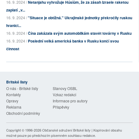
16. 9. 2024 /
Netanjahu vyhrožuje Húsíům, že za zásah Izraele raketou
zaplatí „v...
16. 9. 2024 /
"Situace je obtížná." Ukrajinské jednotky překročily ruskou
hranici...
16. 9. 2024 /
Čína zakázala svým automobilkám stavět továrny v Rusku
16. 9. 2024 /
Poslední velká americká banka v Rusku končí svou
činnost
Britské listy
O nás - Britské listy
Stanovy OSBL
Kontakty
Vzkaz redakci
Opravy
Informace pro autory
Reklama
Příspěvky
Obchodní podmínky
Copyright © 1996-2026
Občanské sdružení Britské listy
| Kopírování obsahu
možné pouze po předchozím písemném souhlasu redakce.