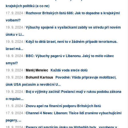
krajských politiků (a co ne)
17. 9. 2024 /
Rozhovor Britských listů 686: Jak to dopadne s krajskými
volbami?
19. 9. 2024 /
Výbuchy spojené s vysílačkami zabily ve středu při novém
útoku v Li...
19. 9. 2024 /
Když to dělá Izrael, není to v žádném případě terorismus.
Izrael má...
18. 9. 2024 /
BBC: Výbuchy pagerů v Libanonu. Jaký to mělo vůbec
smysl?
19. 9. 2024 /
Matěj Metelec
Každá voda steče dolů
19. 9. 2024 /
Bohumil Kartous
Povodně: Vláda připravuje mobilizaci,
útok USA počasím a nevděční U...
19. 9. 2024 /
Boj o výjimky začíná! Poslanci mají v rukou podobu zákona
o regulac...
11. 9. 2024 /
Znovu apel na finanční podporu Britských listů
17. 9. 2024 /
Channel 4 News: Libanon: Tisíce lidí zraněno vybuchujícími
pagery, ...
18. 9. 2024 /
Pagery při smrtícím útoku na Hizballáh byly „vyrobeny v