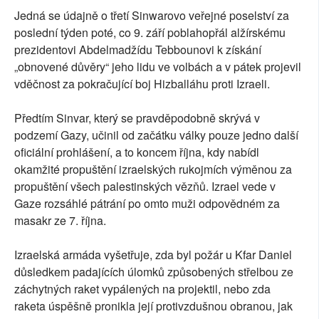
Jedná se údajně o třetí Sinwarovo veřejné poselství za
poslední týden poté, co 9. září poblahopřál alžírskému
prezidentovi Abdelmadžídu Tebbounovi k získání
„obnovené důvěry“ jeho lidu ve volbách a v pátek projevil
vděčnost za pokračující boj Hizballáhu proti Izraeli.
Předtím Sinvar, který se pravděpodobně skrývá v
podzemí Gazy, učinil od začátku války pouze jedno další
oficiální prohlášení, a to koncem října, kdy nabídl
okamžité propuštění izraelských rukojmích výměnou za
propuštění všech palestinských vězňů. Izrael vede v
Gaze rozsáhlé pátrání po omto muži odpovědném za
masakr ze 7. října.
Izraelská armáda vyšetřuje, zda byl požár u Kfar Daniel
důsledkem padajících úlomků způsobených střelbou ze
záchytných raket vypálených na projektil, nebo zda
raketa úspěšně pronikla její protivzdušnou obranou, jak