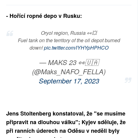
SOCIÁLNÍ SÍTĚ
- Hořící ropné depo v Rusku:
RUBRIKY
Oryol region, Russia 👀💥
PLNÁ VERZE STRÁNEK
Fuel tank on the territory of the oil depot burned
down!
pic.twitter.com/lYHYpHPHCO
— MAKS 23 👀🇺🇦
(@Maks_NAFO_FELLA)
September 17, 2023
Jens Stoltenberg konstatoval, že "se musíme
připravit na dlouhou válku"; Kyjev sděluje, že
při ranních úderech na Oděsu v neděli byly