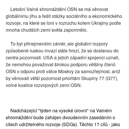
Letošní Valné shromáždění OSN se má věnovat
globálnímu jihu a řešit otázky sociálního a ekonomického
rozvoje, na které se loni v rozruchu kolem Ukrajiny podle
mnoha chudších zemí světa zapomnělo.
To byl přinejmenším záměr, ale globální rozpory
způsobené ruskou invazí stále hrozí, že se dostanou do
centra pozornosti. USA a jejich západní spojenci uznali,
že nemohou považovat širokou podporu většiny členů
OSN v odporu proti válce Moskvy za samozřejmost, aniž
by věnovali větší pozornost prioritám Skupiny 77 (G77),
volné koalice rozvojových zemí OSN.
Nadcházející "týden na vysoké úrovni" na Valném
shromáždění bude zahájen dvoudenním zasedáním o
cílech udržitelného rozvoje (SDGs). Těchto 17 cílů - jako