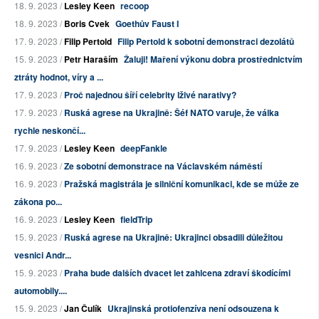
18. 9. 2023 /
Lesley Keen
recoop
18. 9. 2023 /
Boris Cvek
Goethův Faust I
17. 9. 2023 /
Filip Pertold
Filip Pertold k sobotní demonstraci dezolátů
15. 9. 2023 /
Petr Haraším
Žaluji! Maření výkonu dobra prostřednictvím
ztráty hodnot, víry a ...
17. 9. 2023 /
Proč najednou šíří celebrity lživé narativy?
17. 9. 2023 /
Ruská agrese na Ukrajině: Šéf NATO varuje, že válka
rychle neskončí...
17. 9. 2023 /
Lesley Keen
deepFankle
16. 9. 2023 /
Ze sobotní demonstrace na Václavském náměstí
16. 9. 2023 /
Pražská magistrála je silniční komunikaci, kde se může ze
zákona po...
16. 9. 2023 /
Lesley Keen
fieldTrip
15. 9. 2023 /
Ruská agrese na Ukrajině: Ukrajinci obsadili důležitou
vesnici Andr...
15. 9. 2023 /
Praha bude dalších dvacet let zahlcena zdraví škodícími
automobily....
15. 9. 2023 /
Jan Čulík
Ukrajinská protiofenzíva není odsouzena k