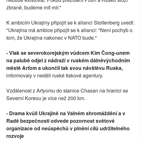
zbraně, budeme mít mír."
K ambicím Ukrajiny připojit se k alianci Stoltenberg uvedl:
"Ukrajina má ambice připojit se k alianci: "Není pochyb o
tom, že Ukrajina nakonec v NATO bude."
- Vlak se severokorejským vůdcem Kim Čong-unem
na palubě odjel z nádraží v ruském dálněvýchodním
městě Arťom a ukončil tak svou návštěvu Ruska,
informovaly v neděli ruské tiskové agentury.
Vzdálenost z Artyomu do stanice Chasan na hranici se
Severní Koreou je více než 200 km.
- Drama kvůli Ukrajině na Valném shromáždění a v
Radě bezpečnosti odvede pozornost světové
organizace od neúspěchů v plnění cílů udržitelného
rozvoje