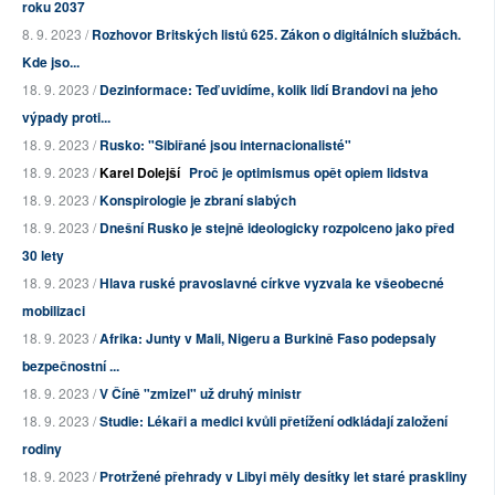
roku 2037
8. 9. 2023 /
Rozhovor Britských listů 625. Zákon o digitálních službách.
Kde jso...
18. 9. 2023 /
Dezinformace: Teď uvidíme, kolik lidí Brandovi na jeho
výpady proti...
18. 9. 2023 /
Rusko: "Sibiřané jsou internacionalisté"
18. 9. 2023 /
Karel Dolejší
Proč je optimismus opět opiem lidstva
18. 9. 2023 /
Konspirologie je zbraní slabých
18. 9. 2023 /
Dnešní Rusko je stejně ideologicky rozpolceno jako před
30 lety
18. 9. 2023 /
Hlava ruské pravoslavné církve vyzvala ke všeobecné
mobilizaci
18. 9. 2023 /
Afrika: Junty v Mali, Nigeru a Burkině Faso podepsaly
bezpečnostní ...
18. 9. 2023 /
V Číně "zmizel" už druhý ministr
18. 9. 2023 /
Studie: Lékaři a medici kvůli přetížení odkládají založení
rodiny
18. 9. 2023 /
Protržené přehrady v Libyi měly desítky let staré praskliny