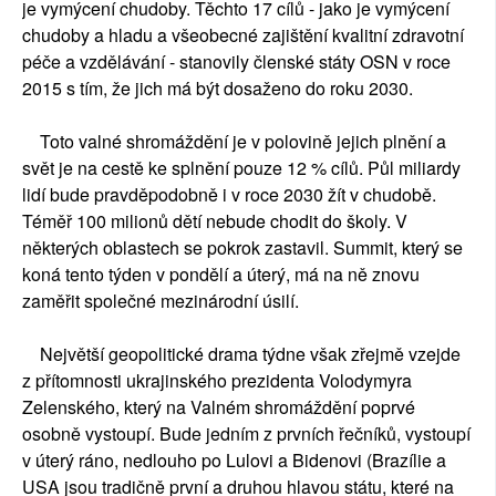
je vymýcení chudoby. Těchto 17 cílů - jako je vymýcení
chudoby a hladu a všeobecné zajištění kvalitní zdravotní
péče a vzdělávání - stanovily členské státy OSN v roce
2015 s tím, že jich má být dosaženo do roku 2030.
Toto valné shromáždění je v polovině jejich plnění a
svět je na cestě ke splnění pouze 12 % cílů. Půl miliardy
lidí bude pravděpodobně i v roce 2030 žít v chudobě.
Téměř 100 milionů dětí nebude chodit do školy. V
některých oblastech se pokrok zastavil. Summit, který se
koná tento týden v pondělí a úterý, má na ně znovu
zaměřit společné mezinárodní úsilí.
Největší geopolitické drama týdne však zřejmě vzejde
z přítomnosti ukrajinského prezidenta Volodymyra
Zelenského, který na Valném shromáždění poprvé
osobně vystoupí. Bude jedním z prvních řečníků, vystoupí
v úterý ráno, nedlouho po Lulovi a Bidenovi (Brazílie a
USA jsou tradičně první a druhou hlavou státu, které na