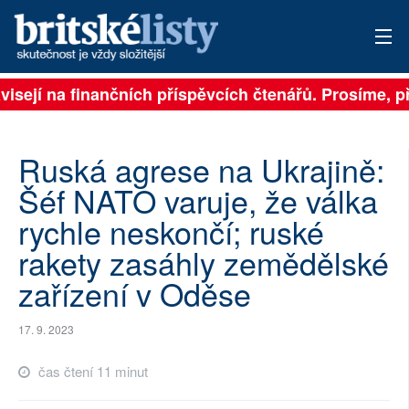
isejí na finančních příspěvcích čtenářů. Prosíme, přis
PŘIHLÁSIT
AKTUÁLNÍ VYDÁNÍ
Ruská agrese na Ukrajině:
ARCHIV
Šéf NATO varuje, že válka
rychle neskončí; ruské
ROZHOVORY
rakety zasáhly zemědělské
TÉMATA
zařízení v Oděse
NEJČTENĚJŠÍ ZA 7 DNÍ
17. 9. 2023
AUTOŘI
čas čtení 11 minut
PŘÍSPĚVKY NA PROVOZ