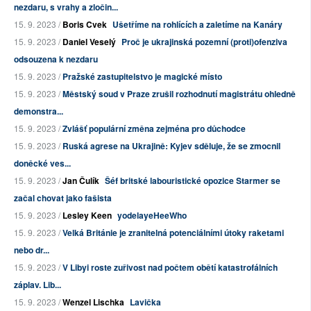
nezdaru, s vrahy a zločin...
15. 9. 2023 /
Boris Cvek
Ušetříme na rohlících a zaletíme na Kanáry
15. 9. 2023 /
Daniel Veselý
Proč je ukrajinská pozemní (proti)ofenziva
odsouzena k nezdaru
15. 9. 2023 /
Pražské zastupitelstvo je magické místo
15. 9. 2023 /
Městský soud v Praze zrušil rozhodnutí magistrátu ohledně
demonstra...
15. 9. 2023 /
Zvlášť populární změna zejména pro důchodce
15. 9. 2023 /
Ruská agrese na Ukrajině: Kyjev sděluje, že se zmocnil
doněcké ves...
15. 9. 2023 /
Jan Čulík
Šéf britské labouristické opozice Starmer se
začal chovat jako fašista
15. 9. 2023 /
Lesley Keen
yodelayeHeeWho
15. 9. 2023 /
Velká Británie je zranitelná potenciálními útoky raketami
nebo dr...
15. 9. 2023 /
V Libyi roste zuřivost nad počtem obětí katastrofálních
záplav. Lib...
15. 9. 2023 /
Wenzel Lischka
Lavička