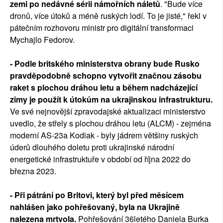
zemi po nedávné sérii námořních náletů
. "Bude více
dronů, více útoků a méně ruských lodí. To je jisté," řekl v
pátečním rozhovoru ministr pro digitální transformaci
Mychajlo Fedorov.
- Podle britského ministerstva obrany bude Rusko
pravděpodobně schopno vytvořit značnou zásobu
raket s plochou dráhou letu a během nadcházející
zimy je použít k útokům na ukrajinskou infrastrukturu.
Ve své nejnovější zpravodajské aktualizaci ministerstvo
uvedlo, že střely s plochou dráhou letu (ALCM) - zejména
moderní AS-23a Kodiak - byly jádrem většiny ruských
úderů dlouhého doletu proti ukrajinské národní
energetické infrastruktuře v období od října 2022 do
března 2023.
- Při pátrání po Britovi, který byl před měsícem
nahlášen jako pohřešovaný, byla na Ukrajině
nalezena mrtvola.
Pohřešování 36letého Daniela Burka