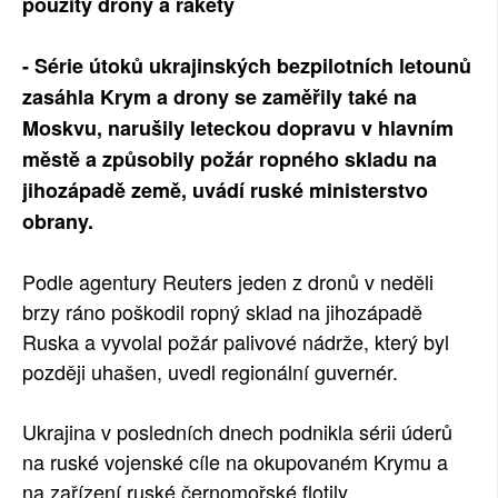
použity drony a rakety
- Série útoků ukrajinských bezpilotních letounů
zasáhla Krym a drony se zaměřily také na
Moskvu, narušily leteckou dopravu v hlavním
městě a způsobily požár ropného skladu na
jihozápadě země, uvádí ruské ministerstvo
obrany.
Podle agentury Reuters jeden z dronů v neděli
brzy ráno poškodil ropný sklad na jihozápadě
Ruska a vyvolal požár palivové nádrže, který byl
později uhašen, uvedl regionální guvernér.
Ukrajina v posledních dnech podnikla sérii úderů
na ruské vojenské cíle na okupovaném Krymu a
na zařízení ruské černomořské flotily.