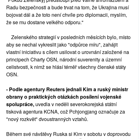
Radu bezpečnosti a bude trvat na tom, že Ukrajina musí
bojovat dál a že toto není chvíle pro diplomacii, myslím,
že se mu dostane velkého odporu."
Zelenského strategií v posledních měsících bylo, místo
aby se nechal vykreslit jako "odpůrce míru", zahájit
vlastní iniciativu s cílem usilovat o urovnání založené na
principech Charty OSN, národní suverenity a územní
celistvosti, k nimž se hlásí téměř všechny členské státy
OSN.
- Podle agentury Reuters jednali Kim a ruský ministr
obrany o praktických otázkách posílení vojenské
spolupráce,
uvedla v neděli severokorejská státní
tisková agentura KCNA, což Pchjongjang označuje za
"nový rozkvět" dvoustranných vztahů.
Během své návštěvy Ruska si Kim v sobotu v doprovodu