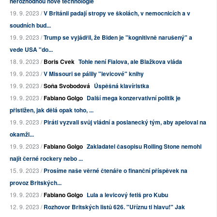
nerozhodnou nové technologie
19. 9. 2023 /
V Británii padají stropy ve školách, v nemocnicích a v
soudních bud...
19. 9. 2023 /
Trump se vyjádřil, že Biden je "kognitivně narušený" a
vede USA "do...
18. 9. 2023 /
Boris Cvek
Tohle není Fialova, ale Blažkova vláda
19. 9. 2023 /
V Missouri se pálily "levicové" knihy
19. 9. 2023 /
Soňa Svobodová
Úspěšná klavíristka
19. 9. 2023 /
Fabiano Golgo
Další mega konzervativní politik je
přistižen, jak dělá opak toho, ...
19. 9. 2023 /
Piráti vyzvali svůj vládní a poslanecký tým, aby apeloval na
okamži...
19. 9. 2023 /
Fabiano Golgo
Zakladatel časopisu Rolling Stone nemohl
najít černé rockery nebo ...
15. 9. 2023 /
Prosíme naše věrné čtenáře o finanční příspěvek na
provoz Britských...
19. 9. 2023 /
Fabiano Golgo
Lula a levicový fetiš pro Kubu
12. 9. 2023 /
Rozhovor Britských listů 626. "Uříznu ti hlavu!" Jak