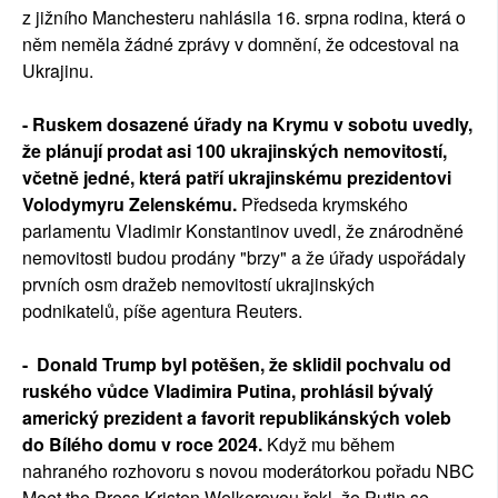
z jižního Manchesteru nahlásila 16. srpna rodina, která o
něm neměla žádné zprávy v domnění, že odcestoval na
Ukrajinu.
- Ruskem dosazené úřady na Krymu v sobotu uvedly,
že plánují prodat asi 100 ukrajinských nemovitostí,
včetně jedné, která patří ukrajinskému prezidentovi
Volodymyru Zelenskému.
Předseda krymského
parlamentu Vladimir Konstantinov uvedl, že znárodněné
nemovitosti budou prodány "brzy" a že úřady uspořádaly
prvních osm dražeb nemovitostí ukrajinských
podnikatelů, píše agentura Reuters.
- Donald Trump byl potěšen, že sklidil pochvalu od
ruského vůdce Vladimira Putina, prohlásil bývalý
americký prezident a favorit republikánských voleb
do Bílého domu v roce 2024.
Když mu během
nahraného rozhovoru s novou moderátorkou pořadu NBC
Meet the Press Kristen Welkerovou řekl, že Putin se