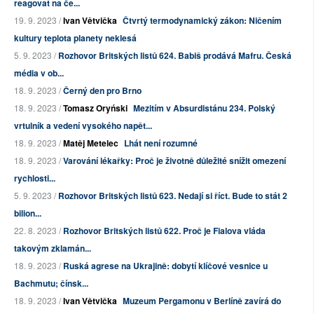
reagovat na če...
19. 9. 2023 /
Ivan Větvička
Čtvrtý termodynamický zákon: Ničením
kultury teplota planety neklesá
5. 9. 2023 /
Rozhovor Britských listů 624. Babiš prodává Mafru. Česká
média v ob...
18. 9. 2023 /
Černý den pro Brno
18. 9. 2023 /
Tomasz Oryński
Mezitím v Absurdistánu 234. Polský
vrtulník a vedení vysokého napět...
18. 9. 2023 /
Matěj Metelec
Lhát není rozumné
18. 9. 2023 /
Varování lékařky: Proč je životně důležité snížit omezení
rychlosti...
5. 9. 2023 /
Rozhovor Britských listů 623. Nedají si říct. Bude to stát 2
bilion...
22. 8. 2023 /
Rozhovor Britských listů 622. Proč je Fialova vláda
takovým zklamán...
18. 9. 2023 /
Ruská agrese na Ukrajině: dobytí klíčové vesnice u
Bachmutu; čínsk...
18. 9. 2023 /
Ivan Větvička
Muzeum Pergamonu v Berlíně zavírá do