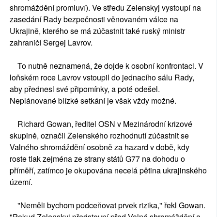
shromáždění promluví). Ve středu Zelenskyj vystoupí na
zasedání Rady bezpečnosti věnovaném válce na
Ukrajině, kterého se má zúčastnit také ruský ministr
zahraničí Sergej Lavrov.
To nutně neznamená, že dojde k osobní konfrontaci. V
loňském roce Lavrov vstoupil do jednacího sálu Rady,
aby přednesl své připomínky, a poté odešel.
Neplánované blízké setkání je však vždy možné.
Richard Gowan, ředitel OSN v Mezinárodní krizové
skupině, označil Zelenského rozhodnutí zúčastnit se
Valného shromáždění osobně za hazard v době, kdy
roste tlak zejména ze strany států G77 na dohodu o
příměří, zatímco je okupována necelá pětina ukrajinského
území.
"Neměli bychom podceňovat prvek rizika," řekl Gowan.
"Pokud Zelenskyj předstoupí před Valné shromáždění a