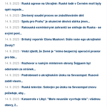
14. 9. 2023 /
Ruská agrese na Ukrajině: Ruské lodě v Černém moři byly
opět napade...
14. 9. 2023 /
Zmršený soudní proces se znásilňováním dětí
14. 9. 2023 /
Spolu pro Prahu" je skutečně děsivá sbírka jmen...
14. 9. 2023 /
Rakouská exministryně zahraničí se stěhuje do Ruska - se
svými poní...
14. 9. 2023 /
Britský reportér Elonu Muskovi: Stálo vaše ego ukrajinské
životy?
14. 9. 2023 /
Vědci zjistili, že Země je "mimo bezpečný operační prostor
pro lids...
14. 9. 2023 /
Rozhovor s ruským ministrem obrany Šojguem byl
odstraněn za stránek...
14. 9. 2023 /
Podrobnosti o ukrajinském útoku na Sevastopol: Rusové
zabili vlastn...
14. 9. 2023 /
Ruská televize: Solovjev po útoku na Sevastopol znovu
požaduje, aby...
14. 9. 2023 /
Katastrofa v Libyi: "Moře neustále vyvrhuje těla": vládnou
obavy, ž...