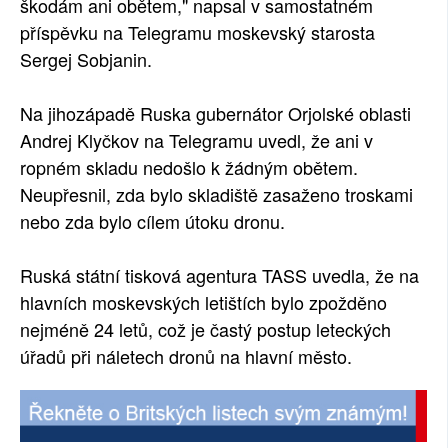
škodám ani obětem," napsal v samostatném
příspěvku na Telegramu moskevský starosta
Sergej Sobjanin.
Na jihozápadě Ruska gubernátor Orjolské oblasti
Andrej Klyčkov na Telegramu uvedl, že ani v
ropném skladu nedošlo k žádným obětem.
Neupřesnil, zda bylo skladiště zasaženo troskami
nebo zda bylo cílem útoku dronu.
Ruská státní tisková agentura TASS uvedla, že na
hlavních moskevských letištích bylo zpožděno
nejméně 24 letů, což je častý postup leteckých
úřadů při náletech dronů na hlavní město.