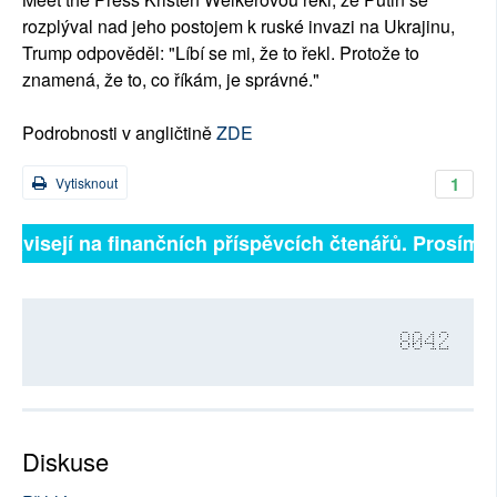
rozplýval nad jeho postojem k ruské invazi na Ukrajinu,
Trump odpověděl: "Líbí se mi, že to řekl. Protože to
znamená, že to, co říkám, je správné."
Podrobnosti v angličtině
ZDE
1
Vytisknout
ávisejí na finančních příspěvcích čtenářů. Prosíme, p
8042
Diskuse