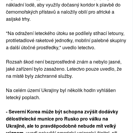
nákladní lodě, aby využily dočasný koridor k plavbě do
černomořských přístavů a naložily obilí pro africké a
asijské trhy.
"Na odražení leteckého útoku se podílely stíhací letouny,
protiletadlové raketové jednotky, mobilní palebné skupiny
a další útočné prostředky," uvedlo letectvo.
Rozsah škod není bezprostředně znám a nebylo jasné,
jaké zařízení bylo zasaženo. Letectvo pouze uvedlo, že
na místě byly záchranné služby.
Na celém území Ukrajiny byl několik hodin vyhlášen
letecký poplach.
- Severní Korea může být schopna zvýšit dodávky
dělostřelecké munice pro Rusko pro válku na
Ukrajině, ale to pravděpodobně nebude mít velký
význam,
uvedl nejvyšší americký vojenský činitel při