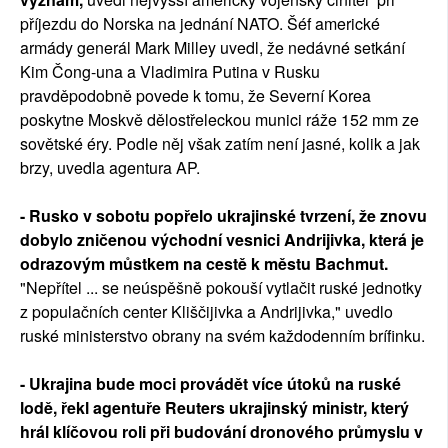
příjezdu do Norska na jednání NATO. Šéf americké
armády generál Mark Milley uvedl, že nedávné setkání
Kim Čong-una a Vladimira Putina v Rusku
pravděpodobně povede k tomu, že Severní Korea
poskytne Moskvě dělostřeleckou munici ráže 152 mm ze
sovětské éry. Podle něj však zatím není jasné, kolik a jak
brzy, uvedla agentura AP.
- Rusko v sobotu popřelo ukrajinské tvrzení, že znovu
dobylo zničenou východní vesnici Andrijivka, která je
odrazovým můstkem na cestě k městu Bachmut.
"Nepřítel ... se neúspěšně pokouší vytlačit ruské jednotky
z populačních center Kliščijivka a Andrijivka," uvedlo
ruské ministerstvo obrany na svém každodenním brífinku.
- Ukrajina bude moci provádět více útoků na ruské
lodě, řekl agentuře Reuters ukrajinský ministr, který
hrál klíčovou roli při budování dronového průmyslu v