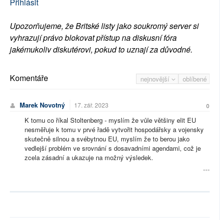
Přihlásit
Upozorňujeme, že Britské listy jako soukromý server si
vyhrazují právo blokovat přístup na diskusní fóra
jakémukoliv diskutérovi, pokud to uznají za důvodné.
Komentáře
nejnovější
oblíbené
Marek Novotný
17. zář. 2023
0
K tomu co říkal Stoltenberg - myslím že vůle většiny elit EU
nesměřuje k tomu v prvé řadě vytvořit hospodářsky a vojensky
skutečně silnou a svébytnou EU, myslím že to berou jako
vedlejší problém ve srovnání s dosavadními agendami, což je
zcela zásadní a ukazuje na možný výsledek.