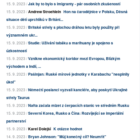
15. 9. 2023 /
Jak by to bylo s imigranty - pár osobních zkušeností
15. 9. 2023 /
Andrew Stroehlein
Hon na čarodějnice v Polsku, Děsná
situace dětí uprchlíků v Británi...
15. 9. 2023 /
Britské střely s plochou dráhou letu byly použity při
významném ukr...
15. 9. 2023 /
Studie: Užívání tabáku a marihuany je spojeno s
úzkostností
15. 9. 2023 /
Vznikne ekonomický koridor mezi Evropou, Blízkým
východem a Indií, ...
15. 9. 2023 /
Pašinjan: Ruské mírové jednotky v Karabachu "nesplnily
úkol"
15. 9. 2023 /
Němečtí poslanci vyzvali kancléře, aby poskytl Ukrajině
střely Taurus
15. 9. 2023 /
Nafta začala mizet z čerpacích stanic ve středním Rusku
15. 9. 2023 /
Severní Korea, Rusko a Čína: Rozvíjející se imperiální
partnerství
15. 9. 2023 /
Karel Dolejší
K otázce hodnot
14. 9. 2023 /
Bryan Johnson: "Můj konečný cíl? Neumřít"