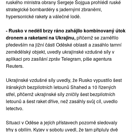
ruského ministra obrany Sergeje Šojgua prohlédl ruské
strategické bombardéry s jadernými zbraněmi,
hypersonické rakety a válečné lodě.
- Rusko v neděli brzy ráno zahájilo kombinovaný útok
dronem a raketami na Ukrajinu,
přičemž se zaměřilo
především na jižní části Oděské oblasti a zasáhlo tamní
zemědělský objekt, uvedly ukrajinské vzdušné síly v
aplikaci pro zasílání zpráv Telegram, píše agentura
Reuters.
Ukrajinské vzdušné síly uvedly, že Rusko vypustilo šest
íránských bezpilotních letounů Shahed a 10 řízených
střel, přičemž ukrajinské síly zničily šest bezpilotních
letounů a šest raket dříve, než zasáhly svůj cíl, uvedlo
letectvo.
Situaci v Oděse a jejích přístavech pozorně sledovaly
trhy s obilím. Kyjev v sobotu uvedl, že tam připluly dvě