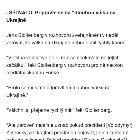
- Šéf NATO: Připravte se na "dlouhou válku na
Ukrajině
Jens Stoltenberg v rozhovoru zveřejněném v neděli
varoval, že válka na Ukrajině nebude mít rychlý konec
"Většina válek trvá déle, než se očekávalo na jejich
začátku," řekl Stoltenberg v rozhovoru pro německou
mediální skupinu Funke.
"Proto se musíme připravit na dlouhou válku na
Ukrajině."
"Všichni si přejeme rychlý mír," řekl Stoltenberg.
"Ale zároveň musíme uznat: pokud prezident [Volodymyr]
Zelenskyj a Ukrajinci přestanou bojovat, jejich země už
nebude existovat. Pokud prezident Putin a Rusko složí