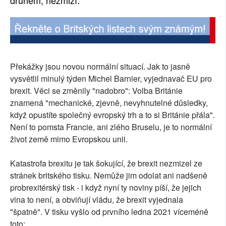
druhém, nezmizí.
Překážky jsou novou normální situací. Jak to jasně
vysvětlil minulý týden Michel Barnier, vyjednavač EU pro
brexit. Věci se změnily "nadobro": Volba Británie
znamená "mechanické, zjevně, nevyhnutelné důsledky,
když opustíte společný evropský trh a to si Británie přála".
Není to pomsta Francie, ani zlého Bruselu, je to normální
život země mimo Evropskou unii.
Katastrofa brexitu je tak šokující, že brexit nezmizel ze
stránek britského tisku. Nemůže jim odolat ani nadšeně
probrexitérský tisk - i když nyní ty noviny píší, že jejich
vina to není, a obviňují vládu, že brexit vyjednala
"špatně". V tisku vyšlo od prvního ledna 2021 víceméně
toto: