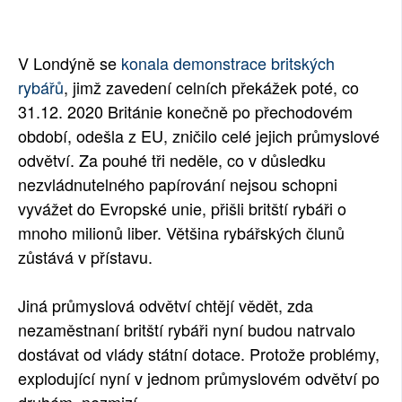
SOCIÁLNÍ SÍTĚ
V Londýně se
konala demonstrace britských
RUBRIKY
rybářů
, jimž zavedení celních překážek poté, co
PLNÁ VERZE STRÁNEK
31.12. 2020 Británie konečně po přechodovém
období, odešla z EU, zničilo celé jejich průmyslové
odvětví. Za pouhé tři neděle, co v důsledku
nezvládnutelného papírování nejsou schopni
vyvážet do Evropské unie, přišli britští rybáři o
mnoho milionů liber. Většina rybářských člunů
zůstává v přístavu.
Jiná průmyslová odvětví chtějí vědět, zda
nezaměstnaní britští rybáři nyní budou natrvalo
dostávat od vlády státní dotace. Protože problémy,
explodující nyní v jednom průmyslovém odvětví po