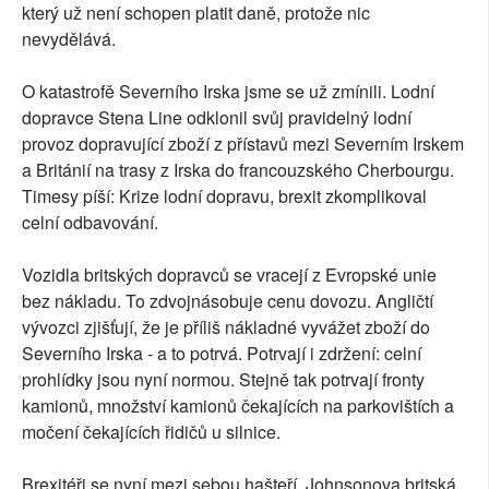
který už není schopen platit daně, protože nic
nevydělává.
O katastrofě Severního Irska jsme se už zmínili. Lodní
dopravce Stena Line odklonil svůj pravidelný lodní
provoz dopravující zboží z přístavů mezi Severním Irskem
a Británií na trasy z Irska do francouzského Cherbourgu.
Timesy píší: Krize lodní dopravu, brexit zkomplikoval
celní odbavování.
Vozidla britských dopravců se vracejí z Evropské unie
bez nákladu. To zdvojnásobuje cenu dovozu. Angličtí
vývozci zjišťují, že je příliš nákladné vyvážet zboží do
Severního Irska - a to potrvá. Potrvají i zdržení: celní
prohlídky jsou nyní normou. Stejně tak potrvají fronty
kamionů, množství kamionů čekajících na parkovištích a
močení čekajících řidičů u silnice.
Brexitéři se nyní mezi sebou hašteří. Johnsonova britská