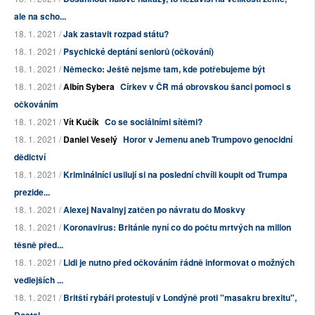
ale na scho...
18. 1. 2021 /
Jak zastavit rozpad státu?
18. 1. 2021 /
Psychické deptání seniorů (očkování)
18. 1. 2021 /
Německo: Ještě nejsme tam, kde potřebujeme být
18. 1. 2021 /
Albín Sybera
Církev v ČR má obrovskou šanci pomoci s
očkováním
18. 1. 2021 /
Vít Kučík
Co se sociálními sítěmi?
18. 1. 2021 /
Daniel Veselý
Horor v Jemenu aneb Trumpovo genocidní
dědictví
18. 1. 2021 /
Kriminálníci usilují si na poslední chvíli koupit od Trumpa
prezide...
18. 1. 2021 /
Alexej Navalnyj zatčen po návratu do Moskvy
18. 1. 2021 /
Koronavirus: Británie nyní co do počtu mrtvých na milion
těsně před...
18. 1. 2021 /
Lidi je nutno před očkováním řádně informovat o možných
vedlejších ...
18. 1. 2021 /
Britští rybáři protestují v Londýně proti "masakru brexitu",