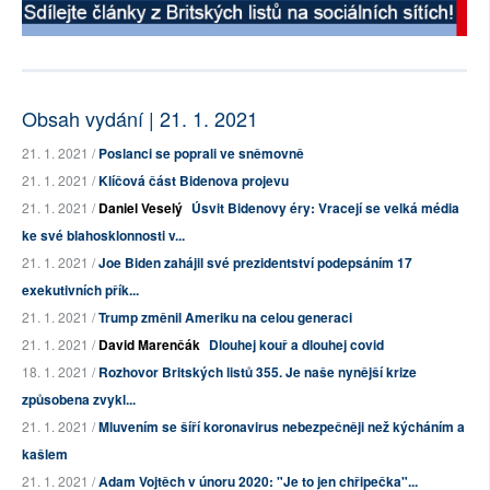
Obsah vydání | 21. 1. 2021
21. 1. 2021 /
Poslanci se poprali ve sněmovně
21. 1. 2021 /
Klíčová část Bidenova projevu
21. 1. 2021 /
Daniel Veselý
Úsvit Bidenovy éry: Vracejí se velká média
ke své blahosklonnosti v...
21. 1. 2021 /
Joe Biden zahájil své prezidentství podepsáním 17
exekutivních přík...
21. 1. 2021 /
Trump změnil Ameriku na celou generaci
21. 1. 2021 /
David Marenčák
Dlouhej kouř a dlouhej covid
18. 1. 2021 /
Rozhovor Britských listů 355. Je naše nynější krize
způsobena zvykl...
21. 1. 2021 /
Mluvením se šíří koronavirus nebezpečněji než kýcháním a
kašlem
21. 1. 2021 /
Adam Vojtěch v únoru 2020: "Je to jen chřipečka"...