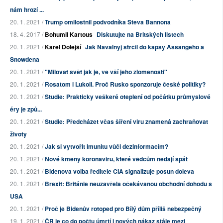
nám hrozí ...
20. 1. 2021 /
Trump omilostnil podvodníka Steva Bannona
18. 4. 2017 /
Bohumil Kartous
Diskutujte na Britských listech
20. 1. 2021 /
Karel Dolejší
Jak Navalnyj strčil do kapsy Assangeho a
Snowdena
20. 1. 2021 /
"Milovat svět jak je, ve vší jeho zlomenosti"
20. 1. 2021 /
Rosatom i Lukoil. Proč Rusko sponzoruje české politiky?
20. 1. 2021 /
Studie: Prakticky veškeré oteplení od počátku průmyslové
éry je způ...
20. 1. 2021 /
Studie: Předcházet včas šíření viru znamená zachraňovat
životy
20. 1. 2021 /
Jak si vytvořit imunitu vůči dezinformacím?
20. 1. 2021 /
Nové kmeny koronaviru, které vědcům nedají spát
20. 1. 2021 /
Bidenova volba ředitele CIA signalizuje posun doleva
20. 1. 2021 /
Brexit: Británie neuzavřela očekávanou obchodní dohodu s
USA
20. 1. 2021 /
Proč je Bidenův rotoped pro Bílý dům příliš nebezpečný
19. 1. 2021 /
ČR je co do počtu úmrtí i nových nákaz stále mezi