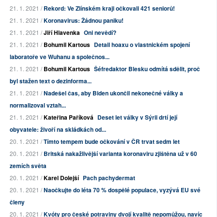
21. 1. 2021 /
Rekord: Ve Zlínském kraji očkovali 421 seniorů!
21. 1. 2021 /
Koronavirus: Žádnou paniku!
21. 1. 2021 /
Jiří Hlavenka
Oni nevědí?
21. 1. 2021 /
Bohumil Kartous
Detail hoaxu o vlastnickém spojení
laboratoře ve Wuhanu a společnos...
21. 1. 2021 /
Bohumil Kartous
Šéfredaktor Blesku odmítá sdělit, proč
byl stažen text o dezinforma...
21. 1. 2021 /
Nadešel čas, aby Biden ukončil nekonečné války a
normalizoval vztah...
21. 1. 2021 /
Kateřina Paříková
Deset let války v Sýrii drtí její
obyvatele: živoří na skládkách od...
20. 1. 2021 /
Tímto tempem bude očkování v ČR trvat sedm let
20. 1. 2021 /
Britská nakažlivější varianta koronaviru zjištěna už v 60
zemích světa
20. 1. 2021 /
Karel Dolejší
Pach pachydermat
20. 1. 2021 /
Naočkujte do léta 70 % dospělé populace, vyzývá EU své
členy
20. 1. 2021 /
Kvóty pro české potraviny dvojí kvalitě nepomůžou, navíc