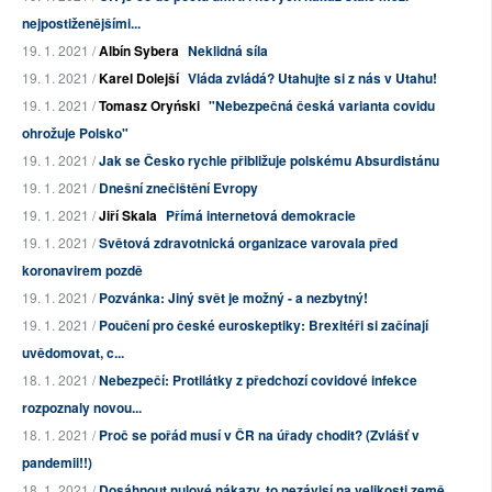
nejpostiženějšími...
19. 1. 2021 /
Albín Sybera
Neklidná síla
19. 1. 2021 /
Karel Dolejší
Vláda zvládá? Utahujte si z nás v Utahu!
19. 1. 2021 /
Tomasz Oryński
"Nebezpečná česká varianta covidu
ohrožuje Polsko"
19. 1. 2021 /
Jak se Česko rychle přibližuje polskému Absurdistánu
19. 1. 2021 /
Dnešní znečištění Evropy
19. 1. 2021 /
Jiří Skala
Přímá internetová demokracie
19. 1. 2021 /
Světová zdravotnická organizace varovala před
koronavirem pozdě
19. 1. 2021 /
Pozvánka: Jiný svět je možný - a nezbytný!
19. 1. 2021 /
Poučení pro české euroskeptiky: Brexitéři si začínají
uvědomovat, c...
18. 1. 2021 /
Nebezpečí: Protilátky z předchozí covidové infekce
rozpoznaly novou...
18. 1. 2021 /
Proč se pořád musí v ČR na úřady chodit? (Zvlášť v
pandemii!!)
18. 1. 2021 /
Dosáhnout nulové nákazy, to nezávisí na velikosti země,