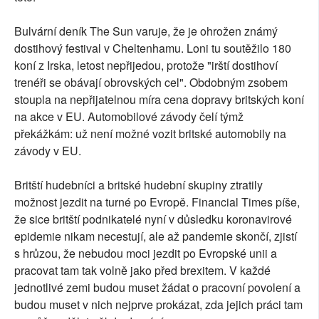
Bulvární deník The Sun varuje, že je ohrožen známý
dostihový festival v Cheltenhamu. Loni tu soutěžilo 180
koní z Irska, letost nepřijedou, protože "irští dostihoví
trenéři se obávají obrovských cel". Obdobným zsobem
stoupla na nepřijatelnou míra cena dopravy britských koní
na akce v EU. Automobilové závody čelí týmž
překážkám: už není možné vozit britské automobily na
závody v EU.
Britští hudebníci a britské hudební skupiny ztratily
možnost jezdit na turné po Evropě. Financial Times píše,
že sice britští podnikatelé nyní v důsledku koronavirové
epidemie nikam necestují, ale až pandemie skončí, zjistí
s hrůzou, že nebudou moci jezdit po Evropské unii a
pracovat tam tak volně jako před brexitem. V každé
jednotlivé zemi budou muset žádat o pracovní povolení a
budou muset v nich nejprve prokázat, zda jejich práci tam