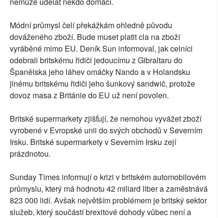
nemůže udělat někdo domácí.
Módní průmysl čelí překážkám ohledně původu
dováženého zboží. Bude muset platit cla na zboží
vyráběné mimo EU. Deník Sun informoval, jak celníci
odebrali britskému řidiči jedoucímu z Gibraltaru do
Španělska jeho láhev omáčky Nando a v Holandsku
jinému britskému řidiči jeho šunkový sandwič, protože
dovoz masa z Británie do EU už není povolen.
Britské supermarkety zjišťují, že nemohou vyvážet zboží
vyrobené v Evropské unii do svých obchodů v Severním
Irsku. Britské supermarkety v Severním Irsku zejí
prázdnotou.
Sunday Times informují o krizi v britském automobilovém
průmyslu, který má hodnotu 42 miliard liber a zaměstnává
823 000 lidí. Avšak největším problémem je britský sektor
služeb, který součástí brexitové dohody vůbec není a