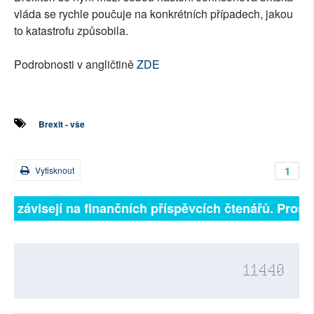
vláda se rychle poučuje na konkrétních případech, jakou
to katastrofu způsobila.
Podrobnosti v angličtině
ZDE
Brexit - vše
1
Vytisknout
ně závisejí na finančních příspěvcích čtenářů. Prosím
11440