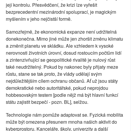
její kontrolu. Přesvědčení, že krizi lze vyřešit
bezprecedentní mezinárodní spoluprací, je magickým
myšlením v jeho nejčistší formě.
Samozřejmě, že ekonomická expanze není udržitelná
donekonečna. Mimo jiné může jen zhoršit změnu klimatu
a změnit planetu ve skládku. Ale vzhledem k vysoké
nerovnosti životních úrovní, dosud rostoucím počtům lidí
a zintenzivňující se geopolitické rivalitě je nulový růst
také neudržitelný. Pokud by nakonec byly přijaty meze
růstu, stane se tak proto, že vlády udělají svým
nejdůležitějším cílem ochranu občanů. Ať už jsou státy
demokratické nebo autoritářské, pokud neprojdou
hobbesovským testem [podle nějž má být hlavní funkcí
státu zajistit bezpečí - pozn. BL], selžou.
Technologie nám pomůže adaptovat se. Fyzická mobilita
může být omezena přesunem mnoha našich aktivit do
kyberprostoru. Kanceláře, školy, univerzity a další