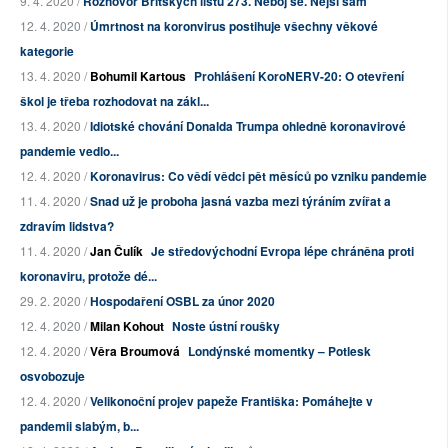
9. 4. 2020 /
Rozhovor Britských listů 273. Neboj se. Nejsi sám
12. 4. 2020 /
Úmrtnost na koronvirus postihuje všechny věkové
kategorie
13. 4. 2020 /
Bohumil Kartous
Prohlášení KoroNERV-20: O otevření
škol je třeba rozhodovat na zákl...
13. 4. 2020 /
Idiotské chování Donalda Trumpa ohledně koronavirové
pandemie vedlo...
12. 4. 2020 /
Koronavirus: Co vědí vědci pět měsíců po vzniku pandemie
11. 4. 2020 /
Snad už je proboha jasná vazba mezi týráním zvířat a
zdravím lidstva?
11. 4. 2020 /
Jan Čulík
Je středovýchodní Evropa lépe chráněna proti
koronaviru, protože dé...
29. 2. 2020 /
Hospodaření OSBL za únor 2020
12. 4. 2020 /
Milan Kohout
Noste ústní roušky
12. 4. 2020 /
Věra Broumová
Londýnské momentky – Potlesk
osvobozuje
12. 4. 2020 /
Velikonoční projev papeže Františka: Pomáhejte v
pandemii slabým, b...