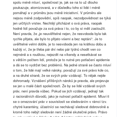
spolu méně mluví, společnost je, jak se na to už dlouho
poukazuje, atomizovaná, a v důsledku toho si lidé i méně
pomáhají a v průměru jsou méně iniciativní. V průměru ale
nejsou méně zodpovědní, spíš naopak, nezodpovědnost se týká
jen určitých vrstev. Nechtějí přicházet o svá práva, naopak
hodně lidí považuje za svá práva i to, co by si měli zasloužit.
Není pravda, že „je neuvěřitelné nejen, že nesvoboda byla tak
rychle přijata, ale bylo to přijato vśemi a bez reptání“. Je to
uvěřitelné velmi dobře, je to nesvoboda jen na krátkou dobu a
každý ví, že je třeba pár dní nebo pár týdnů chodit ven co
nejméně a s rouškou, nejezdit na víkendy a nesetkávat se
s větším počtem lidí, protože je to nutné pro potlačení epidemie
a dá se to vydržet bez problémů. Na jedné straně se často mluví
o tom, že lidé mají velké nároky, považují za své právo kde co,
a na druhé straně, že se svých práv vzdávají. To nějak nejde
dohromady. Vznášení přílišných nároků je pravda, ale projevuje
se jen u malé části společnosti. Že by se lidé vzdávali svých
práv, není pravda vůbec. Pokud se jich vzdávají, jednají tak
z racionálních důvodů, jako je nutnost potlačit epidemii. Mluví-li
se o omezování práv v souvislosti se sledováním v rámci tzv.
chytré karantény, účastníci se nechávají sledovat dobrovolně a
kromě toho nebýt sledován není žádné skutečné právo. Právo