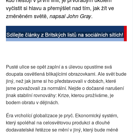
vyčistit si hlavu a přemýšlet nad tím, jak žít ve
SOCIÁLNÍ SÍTĚ
změněném světě,
.
napsal John Gray
RUBRIKY
PLNÁ VERZE STRÁNEK
Pusté ulice se opět zaplní a s úlevou opustíme svá
doupata osvětlená blikajícími obrazovkami. Ale svět bude
jiný, než jak jsme si ho představovali v dobách, které
jsme považovali za normální. Nejde o dočasné narušení
jinak stabilní rovnováhy: Krize, kterou prožíváme, je
bodem obratu v dějinách.
Éra vrcholící globalizace je pryč. Ekonomický systém,
který spoléhal na celosvětovou produkci a dlouhé
dodavatelské řetězce se mění v jiný, který bude méně