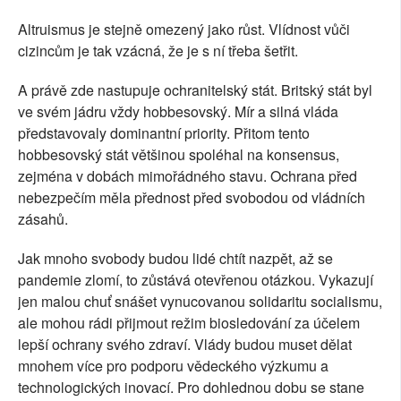
Altruismus je stejně omezený jako růst. Vlídnost vůči
cizincům je tak vzácná, že je s ní třeba šetřit.
A právě zde nastupuje ochranitelský stát. Britský stát byl
ve svém jádru vždy hobbesovský. Mír a silná vláda
představovaly dominantní priority. Přitom tento
hobbesovský stát většinou spoléhal na konsensus,
zejména v dobách mimořádného stavu. Ochrana před
nebezpečím měla přednost před svobodou od vládních
zásahů.
Jak mnoho svobody budou lidé chtít nazpět, až se
pandemie zlomí, to zůstává otevřenou otázkou. Vykazují
jen malou chuť snášet vynucovanou solidaritu socialismu,
ale mohou rádi přijmout režim biosledování za účelem
lepší ochrany svého zdraví. Vlády budou muset dělat
mnohem více pro podporu vědeckého výzkumu a
technologických inovací. Pro dohlednou dobu se stane