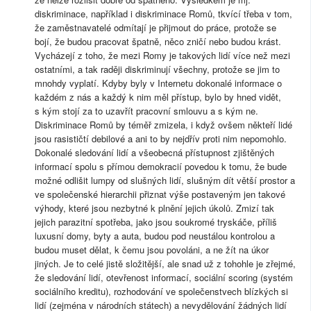
diskriminace, například i diskriminace Romů, tkvící třeba v tom,
že zaměstnavatelé odmítají je přijmout do práce, protože se
bojí, že budou pracovat špatně, něco zničí nebo budou krást.
Vycházejí z toho, že mezi Romy je takových lidí více než mezi
ostatními, a tak raději diskriminují všechny, protože se jim to
mnohdy vyplatí. Kdyby byly v Internetu dokonalé informace o
každém z nás a každý k nim měl přístup, bylo by hned vidět,
s kým stojí za to uzavřít pracovní smlouvu a s kým ne.
Diskriminace Romů by téměř zmizela, i když ovšem někteří lidé
jsou rasističtí debilové a ani to by nejdřív proti nim nepomohlo.
Dokonalé sledování lidí a všeobecná přístupnost zjištěných
informací spolu s přímou demokracií povedou k tomu, že bude
možné odlišit lumpy od slušných lidí, slušným dít větší prostor a
ve společenské hierarchii přiznat výše postaveným jen takové
výhody, které jsou nezbytné k plnění jejich úkolů. Zmizí tak
jejich parazitní spotřeba, jako jsou soukromé tryskáče, příliš
luxusní domy, byty a auta, budou pod neustálou kontrolou a
budou muset dělat, k čemu jsou povoláni, a ne žít na úkor
jiných. Je to celé jistě složitější, ale snad už z tohohle je zřejmé,
že sledování lidí, otevřenost informací, sociální scoring (systém
sociálního kreditu), rozhodování ve společenstvech blízkých si
lidí (zejména v národních státech) a nevydělování žádných lidí