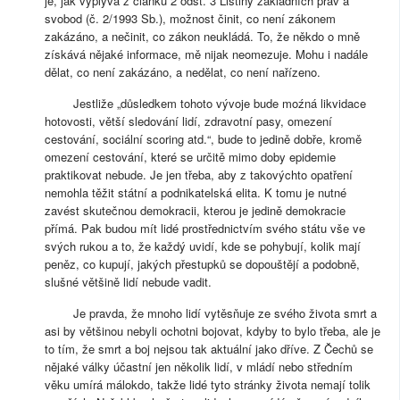
je, jak vyplývá z článku 2 odst. 3 Listiny základních práv a
svobod (č. 2/1993 Sb.), možnost činit, co není zákonem
zakázáno, a nečinit, co zákon neukládá. To, že někdo o mně
získává nějaké informace, mě nijak neomezuje. Mohu i nadále
dělat, co není zakázáno, a nedělat, co není nařízeno.
Jestliže „důsledkem tohoto vývoje bude moźná likvidace
hotovosti, větší sledování lidí, zdravotní pasy, omezení
cestování, sociální scoring atd.“, bude to jedině dobře, kromě
omezení cestování, které se určitě mimo doby epidemie
praktikovat nebude. Je jen třeba, aby z takovýchto opatření
nemohla těžit státní a podnikatelská elita. K tomu je nutné
zavést skutečnou demokracii, kterou je jedině demokracie
přímá. Pak budou mít lidé prostřednictvím svého státu vše ve
svých rukou a to, že každý uvidí, kde se pohybují, kolik mají
peněz, co kupují, jakých přestupků se dopouštějí a podobně,
slušné většině lidí nebude vadit.
Je pravda, že mnoho lidí vytěsňuje ze svého života smrt a
asi by většinou nebyli ochotni bojovat, kdyby to bylo třeba, ale je
to tím, že smrt a boj nejsou tak aktuální jako dříve. Z Čechů se
nějaké války účastní jen několik lidí, v mládí nebo středním
věku umírá málokdo, takže lidé tyto stránky života nemají tolik