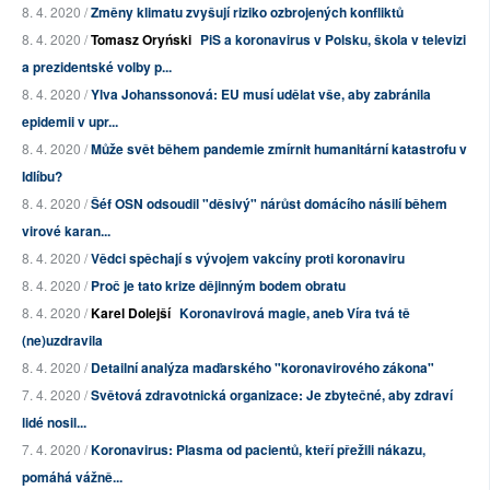
8. 4. 2020 /
Změny klimatu zvyšují riziko ozbrojených konfliktů
8. 4. 2020 /
Tomasz Oryński
PiS a koronavirus v Polsku, škola v televizi
a prezidentské volby p...
8. 4. 2020 /
Ylva Johanssonová: EU musí udělat vše, aby zabránila
epidemii v upr...
8. 4. 2020 /
Může svět během pandemie zmírnit humanitární katastrofu v
Idlíbu?
8. 4. 2020 /
Šéf OSN odsoudil "děsivý" nárůst domácího násilí během
virové karan...
8. 4. 2020 /
Vědci spěchají s vývojem vakcíny proti koronaviru
8. 4. 2020 /
Proč je tato krize dějinným bodem obratu
8. 4. 2020 /
Karel Dolejší
Koronavirová magie, aneb Víra tvá tě
(ne)uzdravila
8. 4. 2020 /
Detailní analýza maďarského "koronavirového zákona"
7. 4. 2020 /
Světová zdravotnická organizace: Je zbytečné, aby zdraví
lidé nosil...
7. 4. 2020 /
Koronavirus: Plasma od pacientů, kteří přežili nákazu,
pomáhá vážně...