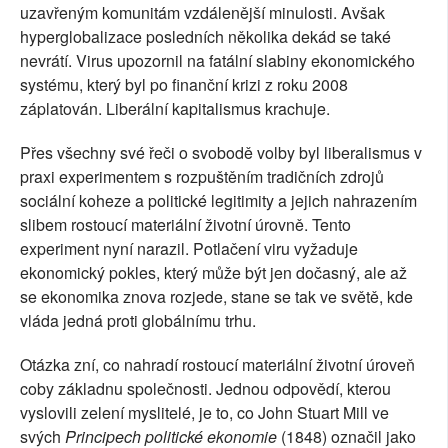
uzavřeným komunitám vzdálenější minulosti. Avšak
hyperglobalizace posledních několika dekád se také
nevrátí. Virus upozornil na fatální slabiny ekonomického
systému, který byl po finanční krizi z roku 2008
záplatován. Liberální kapitalismus krachuje.
Přes všechny své řeči o svobodě volby byl liberalismus v
praxi experimentem s rozpuštěním tradičních zdrojů
sociální koheze a politické legitimity a jejich nahrazením
slibem rostoucí materiální životní úrovně. Tento
experiment nyní narazil. Potlačení viru vyžaduje
ekonomický pokles, který může být jen dočasný, ale až
se ekonomika znova rozjede, stane se tak ve světě, kde
vláda jedná proti globálnímu trhu.
Otázka zní, co nahradí rostoucí materiální životní úroveň
coby základnu společnosti. Jednou odpovědí, kterou
vyslovili zelení myslitelé, je to, co John Stuart Mill ve
svých
Principech politické ekonomie
(1848) označil jako