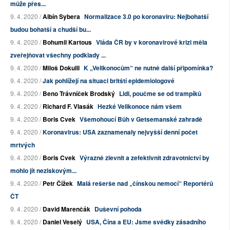
může přes...
9. 4. 2020 /
Albín Sybera
Normalizace 3.0 po koronaviru: Nejbohatší
budou bohatší a chudší bu...
9. 4. 2020 /
Bohumil Kartous
Vláda ČR by v koronavirové krizi měla
zveřejňovat všechny podklady ...
9. 4. 2020 /
Miloš Dokulil
K „Velikonocům“ ne nutně další připomínka?
9. 4. 2020 /
Jak pohlížejí na situaci britští epidemiologové
9. 4. 2020 /
Beno Trávníček Brodský
Lidi, poučme se od trampíků
9. 4. 2020 /
Richard F. Vlasák
Hezké Velikonoce nám všem
9. 4. 2020 /
Boris Cvek
Všemohoucí Bůh v Getsemanské zahradě
9. 4. 2020 /
Koronavirus: USA zaznamenaly nejvyšší denní počet
mrtvých
9. 4. 2020 /
Boris Cvek
Výrazně zlevnit a zefektivnit zdravotnictví by
mohlo jít neziskovým...
9. 4. 2020 /
Petr Čížek
Malá rešerše nad „čínskou nemocí“ Reportérů
ČT
9. 4. 2020 /
David Marenčák
Duševní pohoda
9. 4. 2020 /
Daniel Veselý
USA, Čína a EU: Jsme svědky zásadního