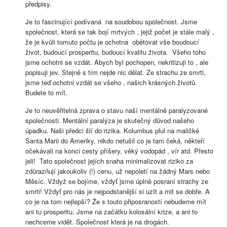
předpisy.
Je to fascinující podívaná na soudobou společnost. Jsme
společnost, která se tak bojí mrtvých , jejiž počet je stále malý ,
že je kvůli tomuto počtu je ochotna obětovat vše boudoucí
život, budoucí prosperitu, budoucí kvalitu života. Všeho toho
jsme ochotni se vzdát. Abych byl pochopen, nekritizuji to , ale
popisuji jev. Stejně s tím nejde nic dělat. Ze strachu ze smrti,
jsme teď ochotni vzdát se všeho , našich krásných životů.
Budete to mít.
Je to neuvěřitelná zprava o stavu naší mentálně paralyzované
společnosti. Mentální paralýza je skutečný důvod našeho
úpadku. Naši předci šlí do rizika. Kolumbus plul na maličké
Santa Marii do Ameriky, nikdo netušil co je tam čeká, někteří
očekávali na konci cesty příšery, věký vodopád , vír atd. Přesto
jeli! Tato společnost jejích snaha minimalizovat riziko za
zdůrazňují jakoukoliv (!) cenu, už nepoletí na žádný Mars nebo
Měsíc. Vždyž se bojíme, vždyť jsme úplně posraní strachy ze
smrti! Vždyť pro nás je nejpodstanější si uzIt a mit se dobře. A
co je na tom nejlepší? Že s touto připosraností nebudeme mít
ani tu prosperitu. Jsme na začátku kolosální krize, a ani to
nechceme vidět. Společnost která je na drogách.