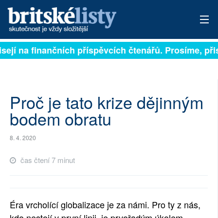
ejí na finančních příspěvcích čtenářů. Prosíme, přispě
PŘIHLÁSIT
AKTUÁLNÍ VYDÁNÍ
ARCHIV
Proč je tato krize dějinným
bodem obratu
ROZHOVORY
8. 4. 2020
TÉMATA
čas čtení 7 minut
NEJČTENĚJŠÍ ZA 7 DNÍ
AUTOŘI
Éra vrcholící globalizace je za námi. Pro ty z nás,
PŘÍSPĚVKY NA PROVOZ
kdo nestojí v první linii, je prvořadým úkolem