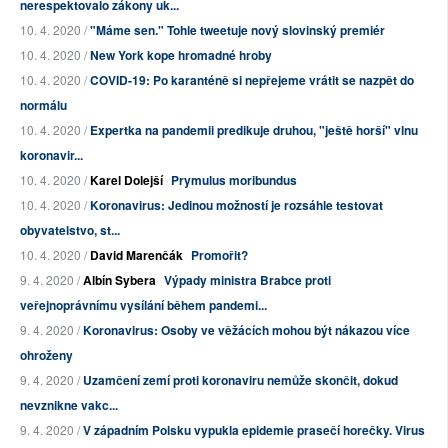
nerespektovalo zákony uk...
10. 4. 2020 /
"Máme sen." Tohle tweetuje nový slovinský premiér
10. 4. 2020 /
New York kope hromadné hroby
10. 4. 2020 /
COVID-19: Po karanténě si nepřejeme vrátit se nazpět do
normálu
10. 4. 2020 /
Expertka na pandemii predikuje druhou, "ještě horší" vlnu
koronavir...
10. 4. 2020 /
Karel Dolejší
Prymulus moribundus
10. 4. 2020 /
Koronavirus: Jedinou možností je rozsáhle testovat
obyvatelstvo, st...
10. 4. 2020 /
David Marenčák
Promořit?
9. 4. 2020 /
Albín Sybera
Výpady ministra Brabce proti
veřejnoprávnímu vysílání během pandemi...
9. 4. 2020 /
Koronavirus: Osoby ve věžácích mohou být nákazou více
ohroženy
9. 4. 2020 /
Uzamčení zemí proti koronaviru nemůže skončit, dokud
nevznikne vakc...
9. 4. 2020 /
V západním Polsku vypukla epidemie prasečí horečky. Virus