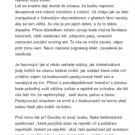
Lidi se snadno dají dostat do situace, že budou naprosto
akceptovat své vlastni zotročení a zničení. Už chápu jak se dalo
manipulovat s židovským obyvatelstvem v ghetech těmi nacisty,
aby se tam věřilo, že vše je pro jejich dobro, a že to dobŕe
dopadne. Přece důsledkem tohoto vývoje bude moźná likvidace
hotovosti, větší sledování lidí, zdravotní pasy, omezení
cestování,sociální scoring atd. To vše se může zavést, odpor
proti tomu není. Navíc nastane zugzwang efekt, zavedené se
neodvolá.
Je fascinující jak si nikdo neklade otázky, jak intelektuálové
jindy kritičtí ke všemu totálně zmlkli, jak mládež která měla mít
zvláštní zájem na budoucnosti paralyzovaně hledí ven a
nezabývá se tím. Přitom s pravděpodobností hraničicí s jistotou
bude pohodlný svět většiny zničen a rapidně se zchudne, ale lidi
vše řeší tím že nepřemýšlejí , sedí doma, pečou a žerou.
Paralyzovaní strachem ze smrti a z budoucnosti na temno před
sebou hledí jako králík na kobru.
Proč tomu tak je? Dovolte mi svojí úvahu. Naše hedónistická
spolěcnost , která povýšila slast na nejvěší cíl a potlačení
nepohodlí, bolesti za největší úkol, tato společnost jež existenci