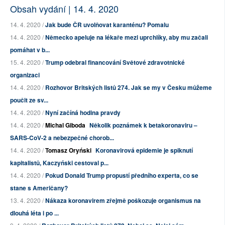
Obsah vydání | 14. 4. 2020
14. 4. 2020 /
Jak bude ČR uvolňovat karanténu? Pomalu
14. 4. 2020 /
Německo apeluje na lékaře mezi uprchlíky, aby mu začali
pomáhat v b...
15. 4. 2020 /
Trump odebral financování Světové zdravotnické
organizaci
14. 4. 2020 /
Rozhovor Britských listů 274. Jak se my v Česku můžeme
poučit ze sv...
14. 4. 2020 /
Nyní začíná hodina pravdy
14. 4. 2020 /
Michal Giboda
Několik poznámek k betakoronaviru –
SARS-CoV-2 a nebezpečné chorob...
14. 4. 2020 /
Tomasz Oryński
Koronavirová epidemie je spiknutí
kapitalistů, Kaczyński cestoval p...
14. 4. 2020 /
Pokud Donald Trump propustí předního experta, co se
stane s Američany?
13. 4. 2020 /
Nákaza koronavirem zřejmě poškozuje organismus na
dlouhá léta i po ...