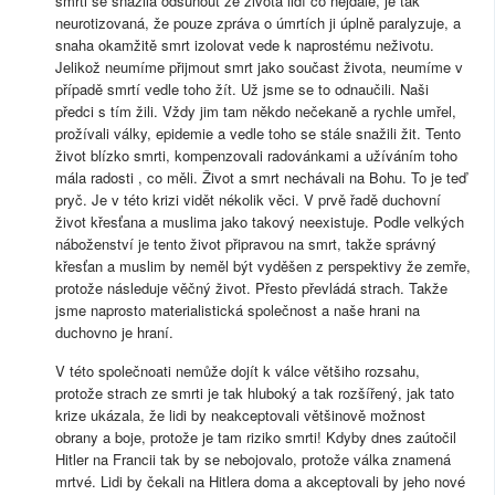
smrti se snažila odsunout ze života lidí co nejdále, je tak
neurotizovaná, že pouze zpráva o úmrtích ji úplně paralyzuje, a
snaha okamžitě smrt izolovat vede k naprostému neživotu.
Jelikož neumíme přijmout smrt jako součast života, neumíme v
případě smrtí vedle toho žít. Už jsme se to odnaučili. Naši
předci s tím žili. Vždy jim tam někdo nečekaně a rychle umřel,
prožívali války, epidemie a vedle toho se stále snažili žit. Tento
život blízko smrti, kompenzovali radovánkami a užíváním toho
mála radosti , co měli. Život a smrt nechávali na Bohu. To je teď
pryč. Je v této krizi vidět nékolik věci. V prvě řadě duchovní
život křesťana a muslima jako takový neexistuje. Podle velkých
náboženství je tento život připravou na smrt, takže správný
křesťan a muslim by neměl být vyděšen z perspektivy že zemře,
protože následuje věčný život. Přesto převládá strach. Takže
jsme naprosto materialistická společnost a naše hrani na
duchovno je hraní.
V této společnoati nemůže dojít k válce většiho rozsahu,
protože strach ze smrti je tak hluboký a tak rozšířený, jak tato
krize ukázala, že lidi by neakceptovali většinově možnost
obrany a boje, protože je tam riziko smrti! Kdyby dnes zaútočil
Hitler na Francii tak by se nebojovalo, protože válka znamená
mrtvé. Lidi by čekali na Hitlera doma a akceptovali by jeho nové