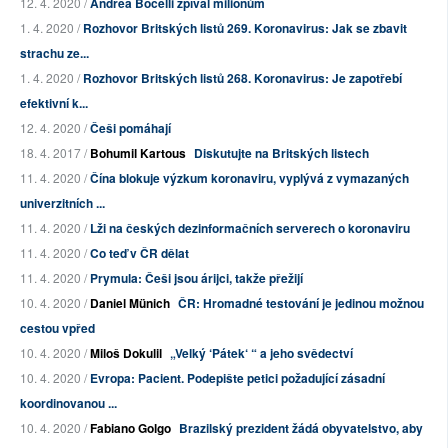
12. 4. 2020 /
Andrea Bocelli zpíval milionům
1. 4. 2020 /
Rozhovor Britských listů 269. Koronavirus: Jak se zbavit
strachu ze...
1. 4. 2020 /
Rozhovor Britských listů 268. Koronavirus: Je zapotřebí
efektivní k...
12. 4. 2020 /
Češi pomáhají
18. 4. 2017 /
Bohumil Kartous
Diskutujte na Britských listech
11. 4. 2020 /
Čína blokuje výzkum koronaviru, vyplývá z vymazaných
univerzitních ...
11. 4. 2020 /
Lži na českých dezinformačních serverech o koronaviru
11. 4. 2020 /
Co teď v ČR dělat
11. 4. 2020 /
Prymula: Češi jsou árijci, takže přežijí
10. 4. 2020 /
Daniel Münich
ČR: Hromadné testování je jedinou možnou
cestou vpřed
10. 4. 2020 /
Miloš Dokulil
„Velký ‘Pátek‘ “ a jeho svědectví
10. 4. 2020 /
Evropa: Pacient. Podepište petici požadující zásadní
koordinovanou ...
10. 4. 2020 /
Fabiano Golgo
Brazilský prezident žádá obyvatelstvo, aby