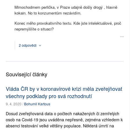
Mimochodmem perlička, v Praze udajně došly drogý , hlavně
kokain. No to konzumentům nezávidím.
Konec měho provokativního textu. Kde jste intelektuálové, proč
nepremýšlíte o situaci?
2 odpovědi
Související články
Vláda ČR by v koronavirové krizi měla zveřejňovat
všechny podklady pro svá rozhodnutí
9. 4. 2020 /
Bohumil Kartous
Dosud zveřejňovaná data o počtech nakažených či zemřelých
osob na Covid-19 jsou uváděna nepřesně, zejména vzhledem k
absenci testování velké většiny populace. Některá úmrtí na