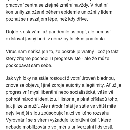
pracovní centra se zřejmě změní navždy. Virtuální
komunity založené během epidemie umožnily lidem
poznat se navzájem lépe, než kdy dříve.
Dojde k oslavám, až pandemie ustoupí, ale nemusí
existovat jasný bod, v němž by infekce pominula.
Virus nám neříká jen to, že pokrok je vratný - což je fakt,
který zřejmě pochopili i progresivisté - ale že může
podkopávat sám sebe.
Jak vyhlídky na stále rostoucí životní úroveň blednou,
znova se objevují jiné zdroje autority a legitimity. Ať už je
progresivní mysl liberální nebo socialistická, vášnivě
pohrdá národní identitou. Historie je plná příkladů toho,
jak ji lze zneužít. Ale národní stát je stále ve větší míře
nejvlivnější silou způsobující akci velkého rozsahu.
Vyrovnání se s virem vyžaduje kolektivní úsilí, které
nebude mobilizováno ve jménu univerzální lidskosti.