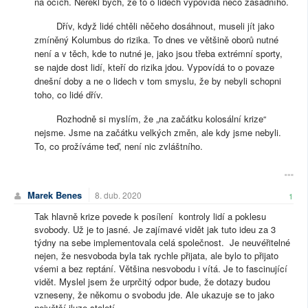
na očích. Neřekl bych, že to o lidech vypovídá něco zásadního.
Dřív, když lidé chtěli něčeho dosáhnout, museli jít jako
zmíněný Kolumbus do rizika. To dnes ve většině oborů nutné
není a v těch, kde to nutné je, jako jsou třeba extrémní sporty,
se najde dost lidí, kteří do rizika jdou. Vypovídá to o povaze
dnešní doby a ne o lidech v tom smyslu, že by nebyli schopni
toho, co lidé dřív.
Rozhodně si myslím, že „na začátku kolosální krize“
nejsme. Jsme na začátku velkých změn, ale kdy jsme nebyli.
To, co prožíváme teď, není nic zvláštního.
Marek Benes
8. dub. 2020
1
Tak hlavně krize povede k posílení kontroly lidí a poklesu
svobody. Už je to jasné. Je zajímavé vidět jak tuto ideu za 3
týdny na sebe implementovala celá společnost. Je neuvéřitelné
nejen, že nesvoboda byla tak rychle přijata, ale bylo to přijato
vśemi a bez reptání. Většina nesvobodu i vítá. Je to fascinující
vidět. Myslel jsem že urprčitý odpor bude, že dotazy budou
vzneseny, že někomu o svobodu jde. Ale ukazuje se to jako
největší iluze století.