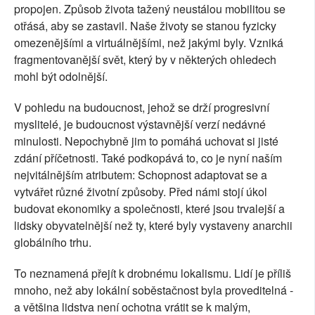
propojen. Způsob života tažený neustálou mobilitou se
otřásá, aby se zastavil. Naše životy se stanou fyzicky
omezenějšími a virtuálnějšími, než jakými byly. Vzniká
fragmentovanější svět, který by v některých ohledech
mohl být odolnější.
V pohledu na budoucnost, jehož se drží progresivní
myslitelé, je budoucnost výstavnější verzí nedávné
minulosti. Nepochybně jim to pomáhá uchovat si jisté
zdání příčetnosti. Také podkopává to, co je nyní naším
nejvitálnějším atributem: Schopnost adaptovat se a
vytvářet různé životní způsoby. Před námi stojí úkol
budovat ekonomiky a společnosti, které jsou trvalejší a
lidsky obyvatelnější než ty, které byly vystaveny anarchii
globálního trhu.
To neznamená přejít k drobnému lokalismu. Lidí je příliš
mnoho, než aby lokální soběstačnost byla proveditelná -
a většina lidstva není ochotna vrátit se k malým,