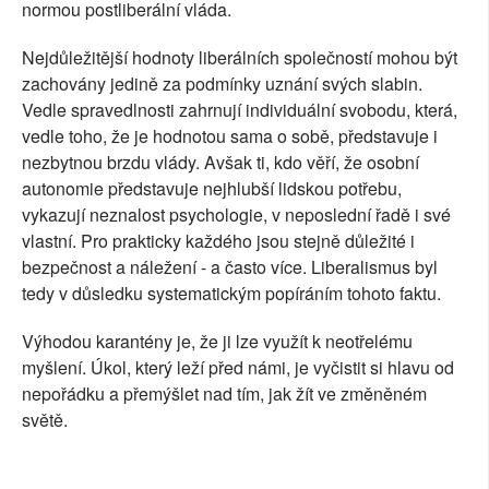
normou postliberální vláda.
Nejdůležitější hodnoty liberálních společností mohou být
zachovány jedině za podmínky uznání svých slabin.
Vedle spravedlnosti zahrnují individuální svobodu, která,
vedle toho, že je hodnotou sama o sobě, představuje i
nezbytnou brzdu vlády. Avšak ti, kdo věří, že osobní
autonomie představuje nejhlubší lidskou potřebu,
vykazují neznalost psychologie, v neposlední řadě i své
vlastní. Pro prakticky každého jsou stejně důležité i
bezpečnost a náležení - a často více. Liberalismus byl
tedy v důsledku systematickým popíráním tohoto faktu.
Výhodou karantény je, že ji lze využít k neotřelému
myšlení. Úkol, který leží před námi, je vyčistit si hlavu od
nepořádku a přemýšlet nad tím, jak žít ve změněném
světě.