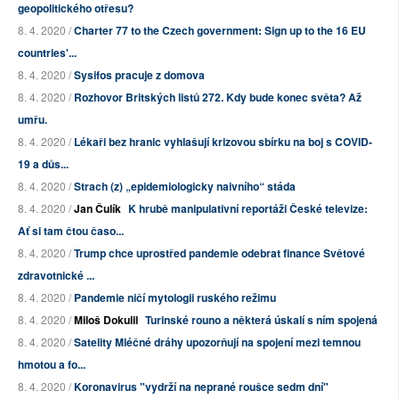
geopolitického otřesu?
8. 4. 2020 /
Charter 77 to the Czech government: Sign up to the 16 EU
countries'...
8. 4. 2020 /
Sysifos pracuje z domova
8. 4. 2020 /
Rozhovor Britských listů 272. Kdy bude konec světa? Až
umřu.
8. 4. 2020 /
Lékaři bez hranic vyhlašují krizovou sbírku na boj s COVID-
19 a důs...
8. 4. 2020 /
Strach (z) „epidemiologicky naivního“ stáda
8. 4. 2020 /
Jan Čulík
K hrubě manipulativní reportáži České televize:
Ať si tam čtou časo...
8. 4. 2020 /
Trump chce uprostřed pandemie odebrat finance Světové
zdravotnické ...
8. 4. 2020 /
Pandemie ničí mytologii ruského režimu
8. 4. 2020 /
Miloš Dokulil
Turinské rouno a některá úskalí s ním spojená
8. 4. 2020 /
Satelity Mléčné dráhy upozorňují na spojení mezi temnou
hmotou a fo...
8. 4. 2020 /
Koronavirus "vydrží na neprané roušce sedm dní"