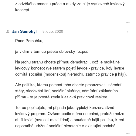
z odvěkého procesu práce a mzdy za ni je vysloveně levicový
koncept.
Jan Samohýl
9. dub. 2020
0
Pane Paroubku,
já vidím v tom co píšete obrovský rozpor.
Na jednu stranu chcete přímou demokracii, což je radikálně
levicový koncept (ve starém pojetí levice - pravice, kdy levice
odmítá sociální (mocenskou) hierarchii, zatímco pravice ji hájí).
Ale politika, kterou pomocí toho chcete prosazovat - národní
státy, sledování lidí, sociální skóring, odmítání základního
příjmu - to je prostě zcela klasická pravicová reakce.
To, co popisujete, mi připadá jako typický konzervativně-
levicový program. Ovšem podle mého nereálné, protože nelze
chtít levici (rovnost mezi lidmi) a současně hájit politiku, která
napomáhá udržení sociální hierarchie v existující podobě.