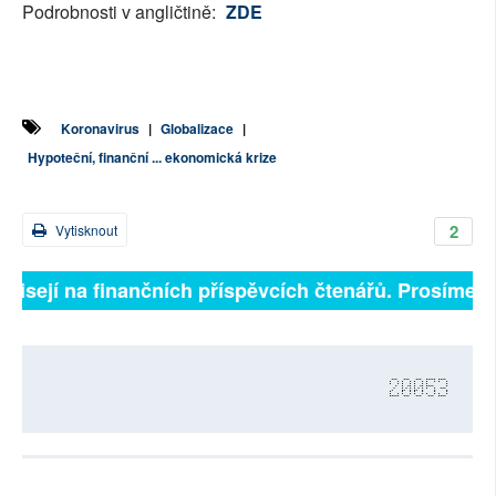
Podrobnosti v angličtině:
ZDE
Koronavirus
|
Globalizace
|
Hypoteční, finanční ... ekonomická krize
2
Vytisknout
isejí na finančních příspěvcích čtenářů. Prosíme, při
20053