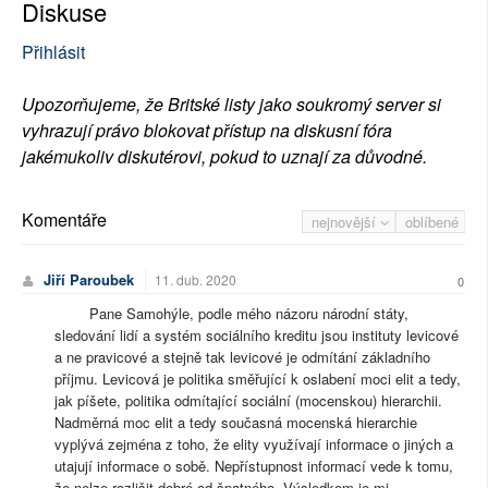
Diskuse
Přihlásit
Upozorňujeme, že Britské listy jako soukromý server si
vyhrazují právo blokovat přístup na diskusní fóra
jakémukoliv diskutérovi, pokud to uznají za důvodné.
Komentáře
nejnovější
oblíbené
Jiří Paroubek
11. dub. 2020
0
Pane Samohýle, podle mého názoru národní státy,
sledování lidí a systém sociálního kreditu jsou instituty levicové
a ne pravicové a stejně tak levicové je odmítání základního
příjmu. Levicová je politika směřující k oslabení moci elit a tedy,
jak píšete, politika odmítající sociální (mocenskou) hierarchii.
Nadměrná moc elit a tedy současná mocenská hierarchie
vyplývá zejména z toho, že elity využívají informace o jiných a
utajují informace o sobě. Nepřístupnost informací vede k tomu,
že nelze rozlišit dobré od špatného. Výsledkem je mj.