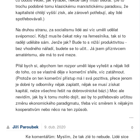
trochu podobné tomu klasickému marxistickému paradoxu, že
kapitalisté chtějí vyšší zisk, ale zároveň potřebují, aby lidé
spotřebovávali.)
Na druhou stranu, za socialismu lidé asi víc uměli udělat
svépomocí. Když musíte čekat roky na řemeslníka, tak si to
raději uděláte sám. Jenže jak? Bude to s nižší produktivitou -
bez vhodného nářadí, budete se to učit.. Já jsem příznivcem
amatérismu, ale má to své meze.
Přál bych si, abychom ten rozpor uměli lépe vyřešit a nějak lidi
do toho, co se vlastně děje v komerční sféře, víc zatáhnout.
(Protože on ten komerční přístup má i svá pozitiva, přece jenom
je dobré ty odborníky nějak zaplatit, nějak se musí získat
kapitál, nelze všechno řešit na dobrovolnické bázi.) Moc ale
nevidím, jak by k tomu mohlo dojít, asi by to potřebovalo určitou
změnu ekonomického paradigmatu, třeba víc směrem k nějakým
kooperativům nebo něco na ten způsob.
Jiří Paroubek
9. dub. 2020
0
Ke komentářům: Myslím, že tak zlé to nebude. Lidé sice