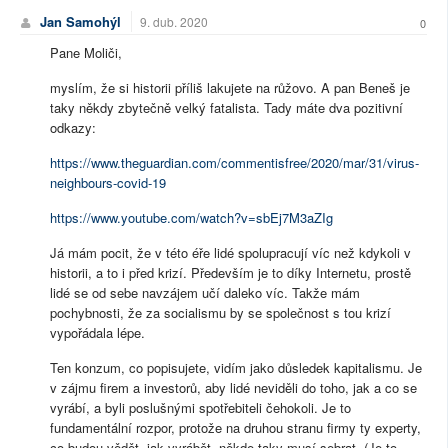
Jan Samohýl
9. dub. 2020
0
Pane Moliči,
myslím, že si historii příliš lakujete na růžovo. A pan Beneš je
taky někdy zbytečně velký fatalista. Tady máte dva pozitivní
odkazy:
https://www.theguardian.com/commentisfree/2020/mar/31/virus-
neighbours-covid-19
https://www.youtube.com/watch?v=sbEj7M3aZIg
Já mám pocit, že v této éře lidé spolupracují víc než kdykoli v
historii, a to i před krizí. Především je to díky Internetu, prostě
lidé se od sebe navzájem učí daleko víc. Takže mám
pochybnosti, že za socialismu by se společnost s tou krizí
vypořádala lépe.
Ten konzum, co popisujete, vidím jako důsledek kapitalismu. Je
v zájmu firem a investorů, aby lidé neviděli do toho, jak a co se
vyrábí, a byli poslušnými spotřebiteli čehokoli. Je to
fundamentální rozpor, protože na druhou stranu firmy ty experty,
co budou vědět, jak vyrábět, někde taky musí sebrat. (Je to