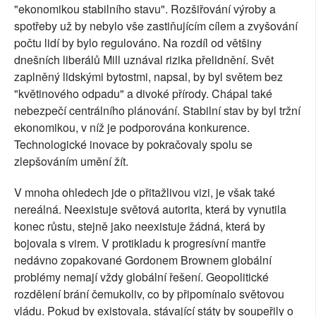
"ekonomikou stabilního stavu". Rozšiřování výroby a
spotřeby už by nebylo vše zastiňujícím cílem a zvyšování
počtu lidí by bylo regulováno. Na rozdíl od většiny
dnešních liberálů Mill uznával rizika přelidnění. Svět
zaplněný lidskými bytostmi, napsal, by byl světem bez
"květinového odpadu" a divoké přírody. Chápal také
nebezpečí centrálního plánování. Stabilní stav by byl tržní
ekonomikou, v níž je podporována konkurence.
Technologické inovace by pokračovaly spolu se
zlepšováním umění žít.
V mnoha ohledech jde o přitažlivou vizi, je však také
nereálná. Neexistuje světová autorita, která by vynutila
konec růstu, stejně jako neexistuje žádná, která by
bojovala s virem. V protikladu k progresívní mantře
nedávno zopakované Gordonem Brownem globální
problémy nemají vždy globální řešení. Geopolitické
rozdělení brání čemukoliv, co by připomínalo světovou
vládu. Pokud by existovala, stávající státy by soupeřily o