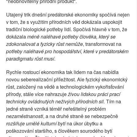
"neobnovitelný přírodní produkt".
Utajený trik dnešní predátorské ekonomiky spočívá nejen
v tom, že s využitím přírodních věd dokázala uspokojit
tradiční biologické potřeby lidí. Spočívá hlavně v tom, že
dokázala
méně naléhavé potřeby člověka, který se
zdokonalovat a fyzicky růst nemůže
, transformovat na
potřeby naléhavé pro hospodářství, které v predátorském
paradigmatu růst musí
.
Rychle rostoucí ekonomika tak lidem na čas nabídla
novou seberealizační příležitost. Ale fyzický ekonomický
růst, založený na vědě a technologickém vykořisťování
přírody, stále více nahrazuje
živou lidskou práci prací
technicky ovládnutých neživých přírodních sil.
Tím na
jedné straně vzniká téměř neřešitelný problém
nezaměstnanosti
, a na druhé straně se nebezpečně
rozšiřuje umělé kulturní bytí
na úkor úbytku a
poškozování staršího, s člověkem sourodého bytí