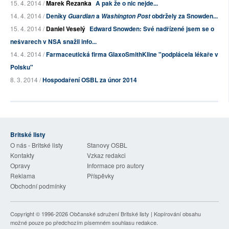
15. 4. 2014 /
Marek Řezanka
A pak že o nic nejde...
14. 4. 2014 /
Deníky
a
obdržely za Snowden...
Guardian
Washington Post
15. 4. 2014 /
Daniel Veselý
Edward Snowden: Své nadřízené jsem se o
nešvarech v NSA snažil info...
14. 4. 2014 /
Farmaceutická firma GlaxoSmithKline "podplácela lékaře v
Polsku"
8. 3. 2014 /
Hospodaření OSBL za únor 2014
Britské listy
O nás - Britské listy
Stanovy OSBL
Kontakty
Vzkaz redakci
Opravy
Informace pro autory
Reklama
Příspěvky
Obchodní podmínky
Copyright © 1996-2026
Občanské sdružení Britské listy
| Kopírování obsahu
možné pouze po předchozím písemném souhlasu redakce.