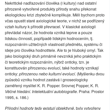
Nekritické nadřazování člověka (i kultury) nad ostatní
přirozeně vytvořené produkty přírody snahu překonat
ekologickou krizi zbytečně komplikuje. Měli bychom proto
včas opustit staré axiologické teorie, v nichž se podřízený
vztah kultury k přírodě převracel. V klasické axiologii
převládal názor, že hodnota vzniká teprve a pouze
lidskou činností, popřípadě lidským hodnocením, tj.
rozpoznáním užitečných vlastností předmětu, systému či
ideje pro člověka hodnotitele. Ale to je hluboký omyl. Tak
jako biologický druh primárně nevzniká jeho praktickým
či teoretickým rozpoznáním, nýbrž onticky, tzn. je
konstituován přirozenou evolucí, také hodnoty vznikají
onticky:
přirozenou nebo kulturní evolucí
. (Myšlenku dvou
způsobů vzniku hodnot zastává i gnoseologicky
zaměřený myslitel K. R. Popper. Srovnej Popper, K. R.
Věčné hledání. Intelektuální autobiografie
. Praha: Prostor
1995, s. 186.)
Přírodní hodnoty tedy existují objektivně
, byly vytvořeny