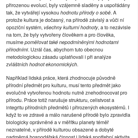
přirozenou evolucí, byly vzájemně sladěny a uspořádány
tak, že vytvářejí vysokou
hodnotu přírody o sobě
. A
protože kultura je dočasný, na přírodě závislý a vůči ní
opoziční systém,
všechny kulturní hodnoty
, a to nezávisle
na tom, že byly vytvořeny člověkem a pro člověka,
musíme
poměřovat také nepodmíněnými hodnotami
přírodními
. Uzrál čas, abychom tuto obecnou
metodologickou zásadu uplatňovali i při analýze
zvláštních
hodnot ekonomických
.
Například lidská práce, která zhodnocuje původně
přírodní předmět pro kulturu, musí tento předmět jako
evolučně vytvořenou hodnotu nutně znehodnocovat pro
přírodu. Práce totiž narušuje strukturu, celistvost a
integritu přírodních předmětů i přirozených ekosystémů. I
když to ve zdravé a málo narušené přírodě bylo zpravidla
biologicky oprávněné a v měřítku planety téměř
neznatelné, v přírodě kulturou obsazené a dobyté
nadměrná hospodářská činnost i lidská spotřební aktivita