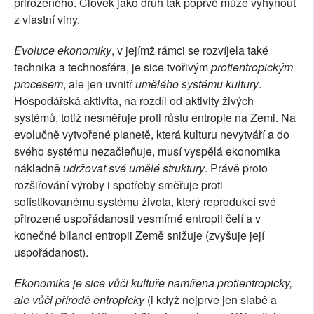
přirozeného. Člověk jako druh tak poprvé může vyhynout
z vlastní viny.
Evoluce ekonomiky
, v jejímž rámci se rozvíjela také
technika a technosféra, je sice tvořivým
protientropickým
procesem
, ale jen uvnitř
umělého systému kultury
.
Hospodářská aktivita, na rozdíl od aktivity živých
systémů, totiž nesměřuje proti růstu entropie na Zemi. Na
evolučně vytvořené planetě, která kulturu nevytváří a do
svého systému nezačleňuje, musí vyspělá ekonomika
nákladně
udržovat své umělé struktury
. Právě proto
rozšiřování výroby i spotřeby směřuje proti
sofistikovanému systému života, který reprodukcí své
přirozené uspořádanosti vesmírné entropii čelí a v
konečné bilanci entropii Země snižuje (zvyšuje její
uspořádanost).
Ekonomika je sice vůči kultuře namířena protientropicky,
ale vůči přírodě entropicky
(i když nejprve jen slabě a