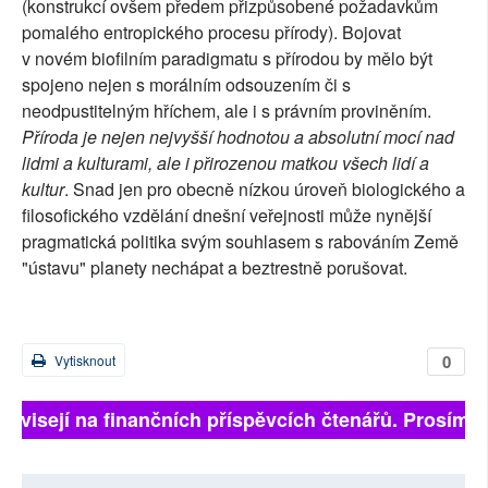
(konstrukcí ovšem předem přizpůsobené požadavkům
pomalého entropického procesu přírody). Bojovat
v novém biofilním paradigmatu s přírodou by mělo být
spojeno nejen s morálním odsouzením či s
neodpustitelným hříchem, ale i s právním proviněním.
Příroda je nejen nejvyšší hodnotou a absolutní mocí nad
lidmi a kulturami, ale i přirozenou matkou všech lidí a
kultur
. Snad jen pro obecně nízkou úroveň biologického a
filosofického vzdělání dnešní veřejnosti může nynější
pragmatická politika svým souhlasem s rabováním Země
"ústavu" planety nechápat a beztrestně porušovat.
0
Vytisknout
ávisejí na finančních příspěvcích čtenářů. Prosíme, př