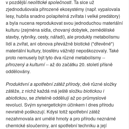
v pozdější
neolitické společnosti
. Ta sice už
zjednodušovala přirozené ekosystémy (např. vypalovala
lesy, hubila snadno polapitelná zvířata i velké predátory)
a byla nucena reprodukovat svou jednoduchou materiální
kulturu (zejména sídla, chovaný dobytek, zemědělské
stavby, rybníky, cesty, nářadí), ale produkty metabolismu
lidí a zvířat, ani obnova převážně biotické ("dřevěné")
materiální kultury, biosféru vážněji nepoškozovaly. Také
proto nemusely být tyto dva různé metabolismy --
přirozený a kulturní
-- až do začátku 20. století přísně
oddělovány.
Produktivní a spotřební zátěž přírody
, dvě různé složky
zátěže, z nichž každá má ještě složku
biotickou i
abiotickou
, se zřetelně oddělují až po průmyslové
revoluci. Svým synergetickým účinkem i dnes přírodu
nevratně poškozují. Kdysi totiž spotřební zátěž
nezahrnovala ani umělé hmoty a pro přírodu neznámé
chemické sloučeniny, ani spotřební techniku a její