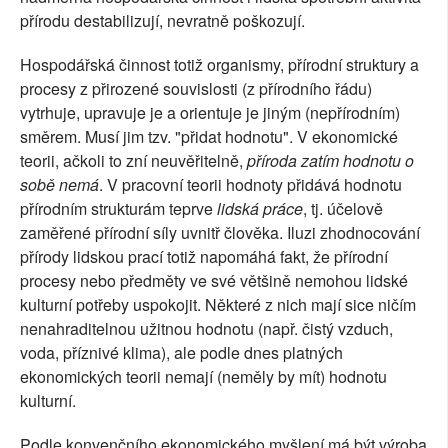
přírodu destabilizují, nevratně poškozují.
Hospodářská činnost totiž organismy, přírodní struktury a
procesy z přirozené souvislosti (z přírodního řádu)
vytrhuje, upravuje je a orientuje je jiným (nepřírodním)
směrem. Musí jim tzv. "přidat hodnotu". V ekonomické
teorii, ačkoli to zní neuvěřitelně,
příroda zatím hodnotu o
sobě nemá
. V pracovní teorii hodnoty přidává hodnotu
přírodním strukturám teprve
lidská práce
, tj. účelově
zaměřené přírodní síly uvnitř člověka. Iluzi zhodnocování
přírody lidskou prací totiž napomáhá fakt, že přírodní
procesy nebo předměty ve své většině nemohou lidské
kulturní potřeby uspokojit. Některé z nich mají sice ničím
nenahraditelnou užitnou hodnotu (např. čistý vzduch,
voda, příznivé klima), ale podle dnes platných
ekonomických teorii nemají (neměly by mít) hodnotu
kulturní.
Podle konvenčního ekonomického myšlení má být výroba