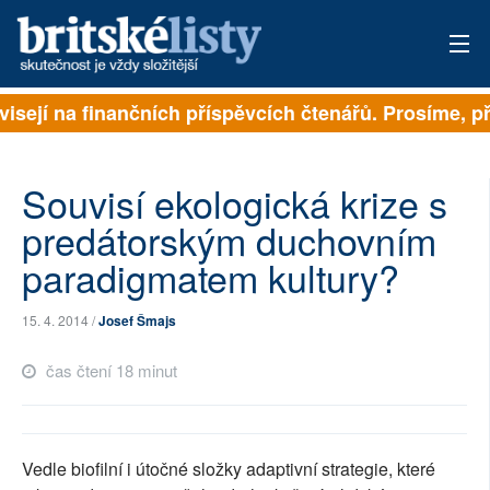
sejí na finančních příspěvcích čtenářů. Prosíme, přisp
PŘIHLÁSIT
AKTUÁLNÍ VYDÁNÍ
Souvisí ekologická krize s
ARCHIV
predátorským duchovním
paradigmatem kultury?
ROZHOVORY
TÉMATA
15. 4. 2014 /
Josef Šmajs
NEJČTENĚJŠÍ ZA 7 DNÍ
čas čtení 18 minut
AUTOŘI
PŘÍSPĚVKY NA PROVOZ
Vedle biofilní i útočné složky adaptivní strategie, které