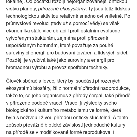
lokálně). Od počátku rozbíjí nejorganizovanější ontickou
vrstvu planety,
přirozené ekosystémy
. Ty jsou totiž lidskou
technologickou aktivitou relativně snadno ovlivnitelné. Po
průmyslové revoluci (tedy už s pomocí vědy) se však
ekonomika stále více obrací i proti ostatním evolučně
vytvořeným strukturám, zejména proti přirozeně
uspořádaným horninám, které považuje za pouhé
suroviny či energii pro budování továren a lidských sídel.
Později je využívá také jako suroviny a energii pro
hromadnou výrobu a provoz spotřební techniky.
Člověk sběrač a lovec, který byl součástí přirozených
ekosystémů biosféry, žil z normální přírodní nadprodukce,
takže to, co jeho organismus z přírody čerpal, také přírodě
v přirozené podobě vracel. Vracel jí výsledky svého
biologického i kulturního metabolismu ve formě, která
byla s neživou i živou přírodou onticky slučitelná. A tento
způsob převážně biotické závislosti jednoduché kultury
na přírodě se v modifikované formě reprodukoval i