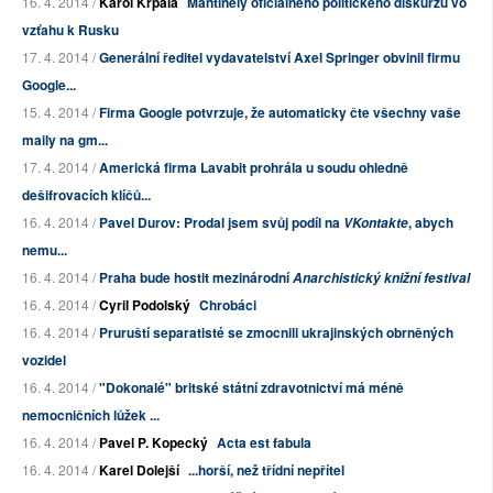
16. 4. 2014 /
Karol Krpala
Mantinely oficiálneho politického diskurzu vo
vzťahu k Rusku
17. 4. 2014 /
Generální ředitel vydavatelství Axel Springer obvinil firmu
Google...
15. 4. 2014 /
Firma Google potvrzuje, že automaticky čte všechny vaše
maily na gm...
17. 4. 2014 /
Americká firma Lavabit prohrála u soudu ohledně
dešifrovacích klíčů...
16. 4. 2014 /
Pavel Durov: Prodal jsem svůj podíl na
, abych
VKontakte
nemu...
16. 4. 2014 /
Praha bude hostit mezinárodní
Anarchistický knižní festival
16. 4. 2014 /
Cyril Podolský
Chrobáci
16. 4. 2014 /
Pruruští separatisté se zmocnili ukrajinských obrněných
vozidel
16. 4. 2014 /
"Dokonalé" britské státní zdravotnictví má méně
nemocničních lůžek ...
16. 4. 2014 /
Pavel P. Kopecký
Acta est fabula
16. 4. 2014 /
Karel Dolejší
...horší, než třídní nepřítel