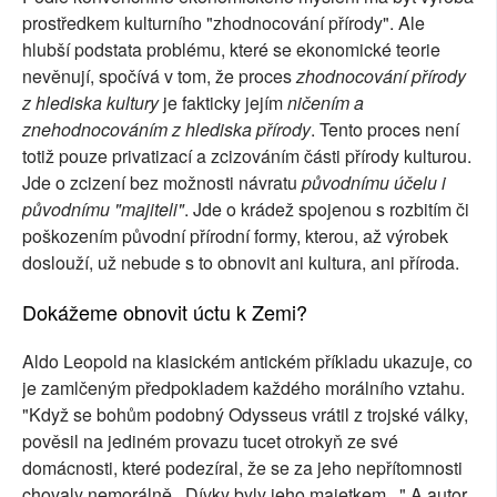
prostředkem kulturního "zhodnocování přírody". Ale
hlubší podstata problému, které se ekonomické teorie
nevěnují, spočívá v tom, že proces
zhodnocování přírody
z hlediska kultury
je fakticky jejím
ničením a
znehodnocováním z hlediska přírody
. Tento proces není
totiž pouze privatizací a zcizováním části přírody kulturou.
Jde o zcizení bez možnosti návratu
původnímu účelu i
původnímu "majiteli"
. Jde o krádež spojenou s rozbitím či
poškozením původní přírodní formy, kterou, až výrobek
doslouží, už nebude s to obnovit ani kultura, ani příroda.
Dokážeme obnovit úctu k Zemi?
Aldo Leopold na klasickém antickém příkladu ukazuje, co
je zamlčeným předpokladem každého morálního vztahu.
"Když se bohům podobný Odysseus vrátil z trojské války,
pověsil na jediném provazu tucet otrokyň ze své
domácnosti, které podezíral, že se za jeho nepřítomnosti
chovaly nemorálně...Dívky byly jeho majetkem..." A autor