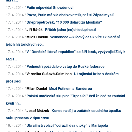
ukraji...
17. 4. 2014 /
Putin odpovídal Snowdenovi
17. 4. 2014 /
Pozor, Putin má víc obdivovatelů, než si Západ myslí
17. 4. 2014 /
Dněpropetrovsk: "10 000 dolarů za Moskala"
17. 4. 2014 /
Jiří Bátěk
Příběh jedné (ne)ohleduplnosti
17. 4. 2014 /
Miloš Dokulil
Velikonoce -- klíčový čas k víře i k hledání
jejích historických so...
17. 4. 2014 /
V "Doněcké lidové republice" se šíří leták, vyzývající Židy k
regis...
17. 4. 2014 /
Podněstří požádalo o vstup do Ruské federace
17. 4. 2014 /
Veronika Sušová-Salminen
Ukrajinská krize v českém
prostředí
17. 4. 2014 /
Milan Daniel
Mezi Putinem a Banderou
17. 4. 2014 /
Polská umělecká skupina "Trpaslíci" čelí žalobě za rouhání
kvůli "n...
17. 4. 2014 /
Josef Mrázek
Konec nadějí a začátek osudného úpadku
státu přinesla v říjnu 1990 ...
16. 4. 2014 /
Ukrajinští vojáci "odrazili dva útoky" v Mariupolu