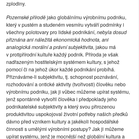
zplodiny.
Pozemské přírodě
jako globálnímu výrobnímu podniku,
který v pustém a studeném vesmíru vytváří podmínky i
všechny polotovary pro lidské podnikání,
nebyla dosud
přiznána ani náležitá ekonomická hodnota, ani
analogická morální a právní subjektivita
, jakou má
v protipřírodní kultuře každý podnik. Příroda je však
nadřazeným hostitelským systémem kultury, s jehož
pomocí či na jehož úkor každé podnikání probíhá.
Přiznáváme-li subjektivitu, tj. schopnost poznávání,
rozhodování a ontické aktivity (tvořivosti) člověku nebo
výrobnímu podniku, jak ji vůbec můžeme upírat systému,
jenž spontánně vytvořil člověka i předpoklady jeho
podnikatelské subjektivity a který svou přirozenou
produktivitou uspokojoval životní potřeby našich předků
dávno před vznikem kultury a jakékoli hospodářské
činnosti s umělými výrobními postupy? Jak ji můžeme
upírat systému, jenž je mocnější než globální kultura a