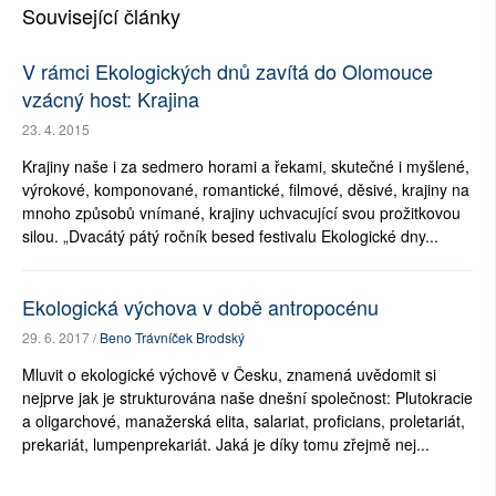
Související články
V rámci Ekologických dnů zavítá do Olomouce
vzácný host: Krajina
23. 4. 2015
Krajiny naše i za sedmero horami a řekami, skutečné i myšlené,
výrokové, komponované, romantické, filmové, děsivé, krajiny na
mnoho způsobů vnímané, krajiny uchvacující svou prožitkovou
silou. „Dvacátý pátý ročník besed festivalu Ekologické dny...
Ekologická výchova v době antropocénu
29. 6. 2017 /
Beno Trávníček Brodský
Mluvit o ekologické výchově v Česku, znamená uvědomit si
nejprve jak je strukturována naše dnešní společnost: Plutokracie
a oligarchové, manažerská elita, salariat, proficians, proletariát,
prekariát, lumpenprekariát. Jaká je díky tomu zřejmě nej...