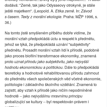
dodává: "Země, tak jako Odysseovy otrokyně, je stále
ještě majetkem". (Leopold. A.
Etika země
. In:
Závod
s časem. Texty z morální ekologie
. Praha: MŽP 1996, s.
36.)
Na tomto jistě smyšleném příběhu dobře vidíme, že
morální vztah předpokládá úctu a respekt k předmětu,
jehož se týká, že předpokládá uznání "subjektivity"
předmětu. Prosadit morální vztah lidí k přírodě, podobně
jako proces biofilní transformace ekonomiky, znamená
proto
uznat přírodu jako subjektivitu, jako nejvyšší
hodnotu ekonomickou a politickou
. Dále to předpokládá
teoreticky a hodnotově rehabilitovanou přírodu zahrnout
do předmětu všech společenských věd včetně ekonomie,
politologie i základního školního vzdělání. Znamená to
zajistit, aby vztah k přírodě jako ničím nepodmíněné
hodnotě -- jako
nejvyššímu mravnímu principu
globalizující se kultury -- byl respektován právem i