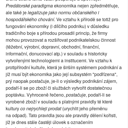
Predátorské paradigma
ekonomika nejen zpředmětňuje,
ale také je
legalizuje jako normu občanského i
hospodářského chování
. Ve vztahu k přírodě se totiž pro
fungování ekonomiky (i dílčího podniku) v důsledku
tradičního boje s přírodou prosadil princip, že firmy
mohou provozovat a rozšiřovat podnikatelskou činnost
(těžební, výrobní, dopravní, obchodní, finanční,
informační, donucovací atp.) v souladu s historicky
vytvořenými technologiemi a institucemi. Ve vztahu k
protipřírodní kultuře, která je širším systémem podnikání a
jíž musí být ekonomika jako její subsystém "podřízena",
prý naopak postačuje, je-li o výsledky podnikání zájem,
podaří-li se po zboží či službách vytvořit dostatečnou
poptávku. Vyhroceně řečeno,
postačuje
, podaří-li se
vyrobené zboží v souladu s platnými pravidly té které
kultury
co nejrychleji prodat
(urychlit jeho přeměnu
na odpad). Tato pravidla jsou ale pravidly dělení kořisti,
jíž je dnes stále častěji úlovek s označením