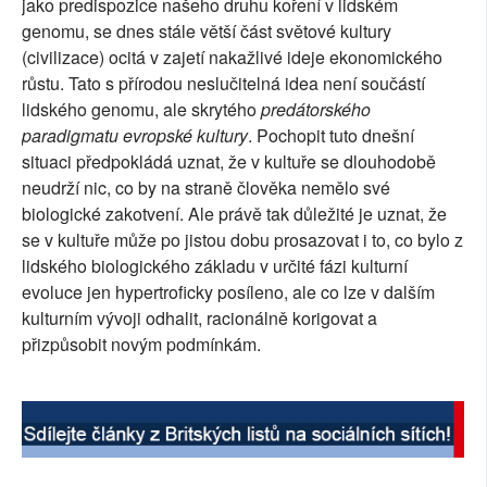
jako predispozice našeho druhu koření v lidském
SOCIÁLNÍ SÍTĚ
genomu, se dnes stále větší část světové kultury
(civilizace) ocitá v zajetí nakažlivé ideje ekonomického
RUBRIKY
růstu. Tato s přírodou neslučitelná idea není součástí
lidského genomu, ale skrytého
predátorského
PLNÁ VERZE STRÁNEK
paradigmatu evropské kultury
. Pochopit tuto dnešní
situaci předpokládá uznat, že v kultuře se dlouhodobě
neudrží nic, co by na straně člověka nemělo své
biologické zakotvení. Ale právě tak důležité je uznat, že
se v kultuře může po jistou dobu prosazovat i to, co bylo z
lidského biologického základu v určité fázi kulturní
evoluce jen hypertroficky posíleno, ale co lze v dalším
kulturním vývoji odhalit, racionálně korigovat a
přizpůsobit novým podmínkám.