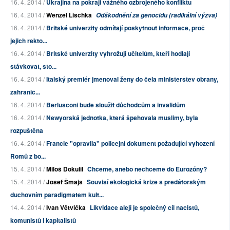
16. 4. 2014 /
Ukrajina na pokraji vážného ozbrojeného konfliktu
16. 4. 2014 /
Wenzel Lischka
Odškodnění za genocidu (radikální výzva)
16. 4. 2014 /
Britské univerzity odmítají poskytnout informace, proč
jejich rekto...
16. 4. 2014 /
Britské univerzity vyhrožují učitelům, kteří hodlají
stávkovat, sto...
16. 4. 2014 /
Italský premiér jmenoval ženy do čela ministerstev obrany,
zahranič...
16. 4. 2014 /
Berlusconi bude sloužit důchodcům a invalidům
16. 4. 2014 /
Newyorská jednotka, která špehovala muslimy, byla
rozpuštěna
16. 4. 2014 /
Francie "opravila" policejní dokument požadující vyhození
Romů z bo...
15. 4. 2014 /
Miloš Dokulil
Chceme, anebo nechceme do Eurozóny?
15. 4. 2014 /
Josef Šmajs
Souvisí ekologická krize s predátorským
duchovním paradigmatem kult...
14. 4. 2014 /
Ivan Větvička
Likvidace alejí je společný cíl nacistů,
komunistů i kapitalistů