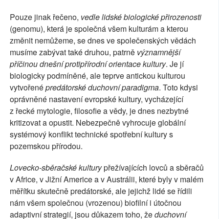
Pouze jinak řečeno,
vedle lidské biologické přirozenosti
(genomu), která je společná všem kulturám a kterou
změnit nemůžeme, se dnes ve společenských vědách
musíme zabývat také druhou, patrně
významnější
příčinou dnešní protipřírodní orientace kultury
. Je jí
biologicky podmíněné, ale teprve antickou kulturou
vytvořené
predátorské duchovní paradigma
. Toto kdysi
oprávněné nastavení evropské kultury, vycházející
z řecké mytologie, filosofie a vědy, je dnes nezbytné
kritizovat a opustit. Nebezpečně vyhrocuje globální
systémový konflikt technické spotřební kultury s
pozemskou přírodou.
Lovecko-sběračské kultury
přežívajících lovců a sběračů
v Africe, v Jižní Americe a v Austrálii, které byly v malém
měřítku skutečně predátorské, ale jejichž lidé se řídili
nám všem společnou (vrozenou) biofilní i útočnou
adaptivní strategií, jsou důkazem toho, že
duchovní