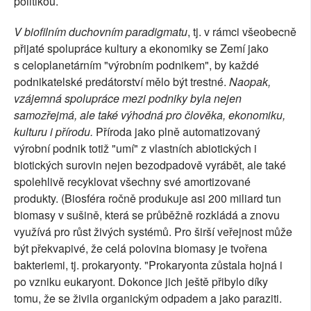
politikou.
V biofilním duchovním paradigmatu
, tj. v rámci všeobecně
přijaté spolupráce kultury a ekonomiky se Zemí jako
s celoplanetárním "výrobním podnikem", by každé
podnikatelské predátorství mělo být trestné.
Naopak,
vzájemná spolupráce mezi podniky byla nejen
samozřejmá, ale také výhodná pro člověka, ekonomiku,
kulturu i přírodu.
Příroda jako plně automatizovaný
výrobní podnik totiž "umí" z vlastních abiotických i
biotických surovin nejen bezodpadově vyrábět, ale také
spolehlivě recyklovat všechny své amortizované
produkty. (Biosféra ročně produkuje asi 200 miliard tun
biomasy v sušině, která se průběžně rozkládá a znovu
využívá pro růst živých systémů. Pro širší veřejnost může
být překvapivé, že celá polovina biomasy je tvořena
bakteriemi, tj. prokaryonty. "Prokaryonta zůstala hojná i
po vzniku eukaryont. Dokonce jich ještě přibylo díky
tomu, že se živila organickým odpadem a jako paraziti.