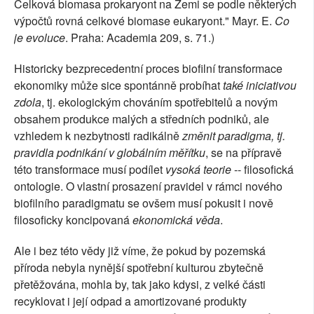
Celková biomasa prokaryont na Zemi se podle některých
výpočtů rovná celkové biomase eukaryont." Mayr. E.
Co
je evoluce
. Praha: Academia 209, s. 71.)
Historicky bezprecedentní proces biofilní transformace
ekonomiky může sice spontánně probíhat
také iniciativou
zdola
, tj. ekologickým chováním spotřebitelů a novým
obsahem produkce malých a středních podniků, ale
vzhledem k nezbytnosti radikálně
změnit paradigma, tj.
pravidla podnikání v globálním měřítku
, se na přípravě
této transformace musí podílet
vysoká teorie
-- filosofická
ontologie. O vlastní prosazení pravidel v rámci nového
biofilního paradigmatu se ovšem musí pokusit i nově
filosoficky koncipovaná
ekonomická věda
.
Ale i bez této vědy již víme, že pokud by pozemská
příroda nebyla nynější spotřební kulturou zbytečně
přetěžována, mohla by, tak jako kdysi, z velké části
recyklovat i její odpad a amortizované produkty