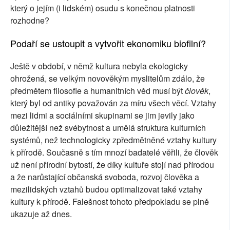
který o jejím (i lidském) osudu s konečnou platnosti
rozhodne?
Podaří se ustoupit a vytvořit ekonomiku biofilní?
Ještě v období, v němž kultura nebyla ekologicky
ohrožená, se velkým novověkým myslitelům zdálo, že
předmětem filosofie a humanitních věd musí být
člověk
,
který byl od antiky považován za míru všech věcí. Vztahy
mezi lidmi a sociálními skupinami se jim jevily jako
důležitější než svébytnost a umělá struktura kulturních
systémů, než technologicky zpředmětněné vztahy kultury
k přírodě. Současně s tím mnozí badatelé věřili, že člověk
už není přírodní bytostí, že díky kultuře stojí nad přírodou
a že narůstající občanská svoboda, rozvoj člověka a
mezilidských vztahů budou optimalizovat také vztahy
kultury k přírodě. Falešnost tohoto předpokladu se plně
ukazuje až dnes.