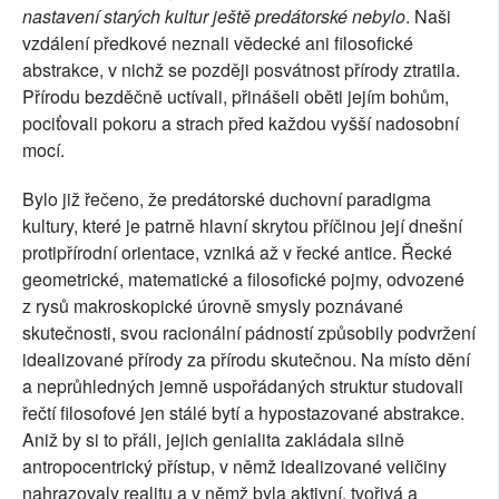
nastavení starých kultur ještě predátorské nebylo
. Naši
vzdálení předkové neznali vědecké ani filosofické
abstrakce, v nichž se později posvátnost přírody ztratila.
Přírodu bezděčně uctívali, přinášeli oběti jejím bohům,
pociťovali pokoru a strach před každou vyšší nadosobní
mocí.
Bylo již řečeno, že predátorské duchovní paradigma
kultury, které je patrně hlavní skrytou příčinou její dnešní
protipřírodní orientace, vzniká až v řecké antice. Řecké
geometrické, matematické a filosofické pojmy, odvozené
z rysů makroskopické úrovně smysly poznávané
skutečnosti, svou racionální pádností způsobily podvržení
idealizované přírody za přírodu skutečnou. Na místo dění
a neprůhledných jemně uspořádaných struktur studovali
řečtí filosofové jen stálé bytí a hypostazované abstrakce.
Aniž by si to přáli, jejich genialita zakládala silně
antropocentrický přístup, v němž idealizované veličiny
nahrazovaly realitu a v němž byla aktivní, tvořivá a