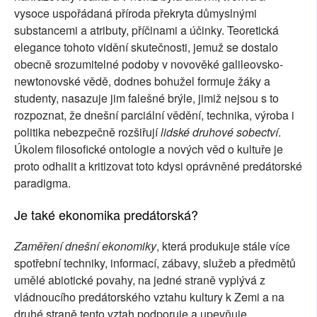
vysoce uspořádaná příroda překryta důmyslnými
substancemi a atributy, příčinami a účinky. Teoretická
elegance tohoto vidění skutečnosti, jemuž se dostalo
obecně srozumitelné podoby v novověké galileovsko-
newtonovské vědě, dodnes bohužel formuje žáky a
studenty, nasazuje jim falešné brýle, jimiž nejsou s to
rozpoznat, že dnešní parciální vědění, technika, výroba i
politika nebezpečně rozšiřují
lidské druhové sobectví
.
Úkolem filosofické ontologie a nových věd o kultuře je
proto odhalit a kritizovat toto kdysi oprávněné predátorské
paradigma.
Je také ekonomika predátorská?
Zaměření dnešní ekonomiky
, která produkuje stále více
spotřební techniky, informací, zábavy, služeb a předmětů
umělé abiotické povahy, na jedné straně vyplývá z
vládnoucího predátorského vztahu kultury k Zemi a na
druhé straně tento vztah podporuje a upevňuje.