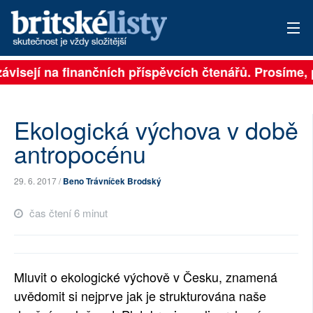
ávisejí na finančních příspěvcích čtenářů. Prosíme, př
PŘIHLÁSIT
AKTUÁLNÍ VYDÁNÍ
Ekologická výchova v době
ARCHIV
antropocénu
ROZHOVORY
29. 6. 2017 /
Beno Trávníček Brodský
TÉMATA
čas čtení 6 minut
NEJČTENĚJŠÍ ZA 7 DNÍ
AUTOŘI
Mluvit o ekologické výchově v Česku, znamená
uvědomit si nejprve jak je strukturována naše
PŘÍSPĚVKY NA PROVOZ