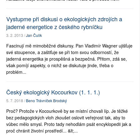
Vystupme při diskusi o ekologických zdrojích a
jaderné energetice z českého rybníčku
3. 2. 2013 /
Jan Čulík
Fascinují mě mimoběžné diskursy. Pan Vladimír Wagner ujišťuje
své stoupence, a zaštiťuje se při tom svou odborností, že
jaderná energetika je prospěšná a bezpečná. Přitom, zdá se,
však pomíjí aspekty, o nichž se diskutuje jinde, třeba o
problém...
Český ekologický Kocourkov (1. 1. 1.)
5. 7. 2018 /
Beno Trávníček Brodský
Proč? Protože v Kocourkově by se místní chovali líp. Je těžké
bez pedagogických vloh zkoušet oslovit veřejnost tak, aby to
vůbec mělo smysl. Proto tady nehodlám psát encyklopedii jak a
proč chránit životní prostředí... &lt;...