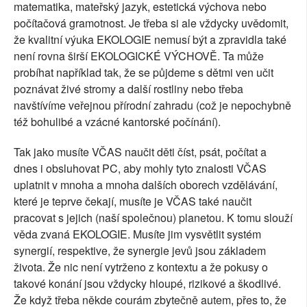
matematika, mateřský jazyk, estetická výchova nebo
počítačová gramotnost. Je třeba si ale vždycky uvědomit,
že kvalitní výuka EKOLOGIE nemusí být a zpravidla také
není rovna širší EKOLOGICKÉ VÝCHOVĚ. Ta může
probíhat například tak, že se půjdeme s dětmi ven učit
poznávat živé stromy a další rostliny nebo třeba
navštívíme veřejnou přírodní zahradu (což je nepochybně
též bohulibé a vzácné kantorské počínání).
Tak jako musíte VČAS naučit děti číst, psát, počítat a
dnes i obsluhovat PC, aby mohly tyto znalosti VČAS
uplatnit v mnoha a mnoha dalších oborech vzdělávání,
které je teprve čekají, musíte je VČAS také naučit
pracovat s jejich (naší společnou) planetou. K tomu slouží
věda zvaná EKOLOGIE. Musíte jim vysvětlit systém
synergií, respektive, že synergie jevů jsou základem
života. Že nic není vytrženo z kontextu a že pokusy o
takové konání jsou vždycky hloupé, rizikové a škodlivé.
Že když třeba někde courám zbytečně autem, přes to, že