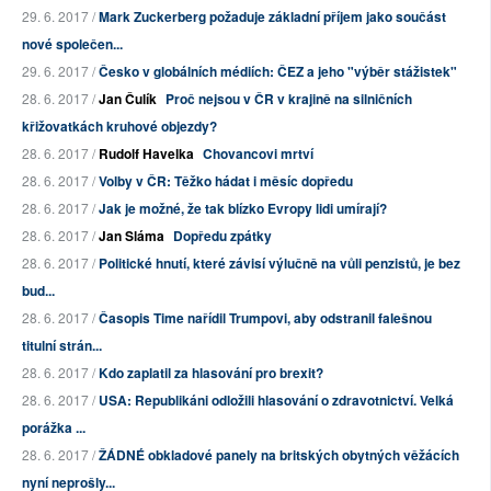
29. 6. 2017 /
Mark Zuckerberg požaduje základní příjem jako součást
nové společen...
29. 6. 2017 /
Česko v globálních médiích: ČEZ a jeho "výběr stážistek"
28. 6. 2017 /
Jan Čulík
Proč nejsou v ČR v krajině na silničních
křižovatkách kruhové objezdy?
28. 6. 2017 /
Rudolf Havelka
Chovancovi mrtví
28. 6. 2017 /
Volby v ČR: Těžko hádat i měsíc dopředu
28. 6. 2017 /
Jak je možné, že tak blízko Evropy lidi umírají?
28. 6. 2017 /
Jan Sláma
Dopředu zpátky
28. 6. 2017 /
Politické hnutí, které závisí výlučně na vůli penzistů, je bez
bud...
28. 6. 2017 /
Časopis Time nařídil Trumpovi, aby odstranil falešnou
titulní strán...
28. 6. 2017 /
Kdo zaplatil za hlasování pro brexit?
28. 6. 2017 /
USA: Republikáni odložili hlasování o zdravotnictví. Velká
porážka ...
28. 6. 2017 /
ŽÁDNÉ obkladové panely na britských obytných věžácích
nyní neprošly...