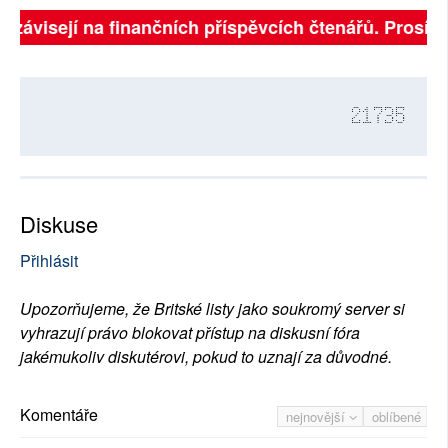
ě závisejí na finančních příspěvcích čtenářů. Prosíme,
21735
Diskuse
Přihlásit
Upozorňujeme, že Britské listy jako soukromý server si
vyhrazují právo blokovat přístup na diskusní fóra
jakémukoliv diskutérovi, pokud to uznají za důvodné.
Komentáře
nejnovější
oblíbené