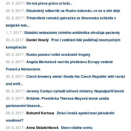
30. 6. 2017 /
On má přece právo si hrát...
30. 6. 2017 /
Dlouholetý odborník na Rusko šokován, co se s ním děje
30. 6. 2017 /
Třináctiletá romská zpěvačka ze Slovenska zvítězila v
belgické tele...
1. 7. 2017 /
Globální nedostatek čelného antibiotika ohrožuje pacienty
30. 6. 2017 /
Daniel Veselý
Proč i vzdělaní lidé podléhají nesmyslným
konspiracím
30. 6. 2017 /
Rusko postaví velké oceánské fregaty
30. 6. 2017 /
Angela Merkelová načrtla představu Evropy vedené
Francií a Německem
30. 6. 2017 /
Czech brewery owner floods the Czech Republic with racist
and antif...
30. 6. 2017 /
Jeremy Corbyn vyhodil stínové ministry. Nepodpořili brexit
30. 6. 2017 /
Británie: Premiérka Theresa Mayová těsně ustála
parlamentní hlasová...
29. 6. 2017 /
Bohumil Kartous
Ztrácí česká společnost jakoukoliv
soudnost?
29. 6. 2017 /
Anna Skladchiková
Slovo vládne světu