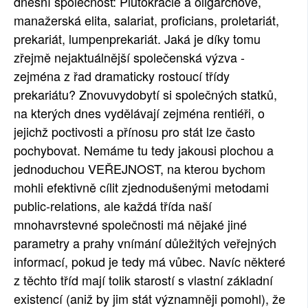
dnešní společnost: Plutokracie a oligarchové,
SOCIÁLNÍ SÍTĚ
manažerská elita, salariat, proficians, proletariát,
prekariát, lumpenprekariát. Jaká je díky tomu
RUBRIKY
zřejmě nejaktuálnější společenská výzva -
zejména z řad dramaticky rostoucí třídy
PLNÁ VERZE STRÁNEK
prekariátu? Znovuvydobytí si společných statků,
na kterých dnes vydělávají zejména rentiéři, o
jejichž poctivosti a přínosu pro stát lze často
pochybovat. Nemáme tu tedy jakousi plochou a
jednoduchou VEŘEJNOST, na kterou bychom
mohli efektivně cílit zjednodušenými metodami
public-relations, ale každá třída naší
mnohavrstevné společnosti má nějaké jiné
parametry a prahy vnímání důležitých veřejných
informací, pokud je tedy má vůbec. Navíc některé
z těchto tříd mají tolik starostí s vlastní základní
existencí (aniž by jim stát významněji pomohl), že