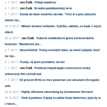
1. 7. 2017 /
Jan Čulík
Chlapi nepláčou
2. 7. 2017 /
Jan Čulík
Brutální podnikatelský teror
1. 7. 2017 /
Sonda do duše českého národa: "Chci si u piva zakouřit,
infarkt nei...
30. 6. 2017 /
Ministr školství učitelům: Vydržte, udělám, co bude v mých
silách
30. 6. 2017 /
Jan Čulík
Vzdorné multikulturní gesto karlovarského
festivalu: "Muslimové jso...
2. 7. 2017 /
Neuvěřitelné: Trump zveřejnil video, na němž (údajně) útočí
na rep...
2. 7. 2017 /
Trump: Já jsem prezident, oni ne!
1. 7. 2017 /
Jan Čulík
Poněkud znepokojující celovečerní český
animovaný film Lichožrouti
1. 7. 2017 /
60 procent Britů si chce ponechat své občanství Evropské
unie
30. 6. 2017 /
Highly offensive advertising by brewmaster Bernard
30. 6. 2017 /
Útok kyselinou: Kdyby to udělal Asiat bělochovi, bylo by to
v hlavn...