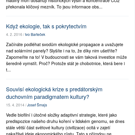
hladiny moří dosahují historických výšin a koncentrace CO2
překonala klíčový mezník. To jsou informace obs...
Když ekologie, tak s pokrytectvím
4. 2. 2016 /
Ivo Barteček
Začínáte podléhat svodům ekologické propagace a uvažujete
nad solárními panely? Slyšíte i na to, že díky nim ušetříte?
Zapomeňte na to! V budoucnosti se vám taková investice může
šeredně vymstít. Proč? Protože stát je chobotnice, která bere i
t...
Souvisí ekologická krize s predátorským
duchovním paradigmatem kultury?
15. 4. 2014 /
Josef Šmajs
Vedle biofilní i útočné složky adaptivní strategie, které jako
predispozice našeho druhu koření v lidském genomu, se dnes
stále větší část světové kultury (civilizace) ocitá v zajetí
nakažlivé ideje ekonomického růstu. Tato s přírodou ne...