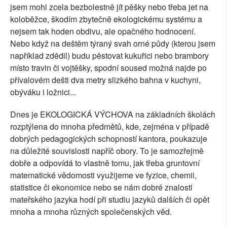
jsem mohl zcela bezbolestně jít pěšky nebo třeba jet na
koloběžce, škodím zbytečně ekologickému systému a
nejsem tak hoden obdivu, ale opačného hodnocení.
Nebo když na deštěm týraný svah orné půdy (kterou jsem
například zdědil) budu pěstovat kukuřici nebo brambory
místo travin či vojtěšky, spodní soused možná najde po
přívalovém dešti dva metry slizkého bahna v kuchyni,
obýváku i ložnici...
Dnes je EKOLOGICKÁ VÝCHOVA na základních školách
rozptýlena do mnoha předmětů, kde, zejména v případě
dobrých pedagogických schopností kantora, poukazuje
na důležité souvislosti napříč obory. To je samozřejmě
dobře a odpovídá to vlastně tomu, jak třeba gruntovní
matematické vědomosti využijeme ve fyzice, chemii,
statistice či ekonomice nebo se nám dobré znalosti
mateřského jazyka hodí při studiu jazyků dalších či opět
mnoha a mnoha různých společenských věd.