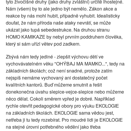
tyto živočišné druhy (jako druhy zvláštní) určitě lhostejné.
Nám (všem) by to ale jedno být nemělo. Zákon akce a
reakce by nás mohl hubit, případně vyhubit. Idealisticky
doufat, že nám příroda naše ataky nevrátí, se může
ukázat jako tupá sebedestrukce. Na druhou stranu
HOMO KAMIKAZE by nebyl prvním poddruhem člověka,
který si sám uřízl větev pod zadkem.
Zbývá nám tedy jediné - zlepšit výchovu dětí ve
vychovávatelném věku "OHÝBAJ MA MAMKO...", tedy na
základních školách; což není snadné, protože zatím
nejspíš nemáme vychovaný ani dostatečný počet
kvalitních kantorů. Buď můžeme smutnit a řešit
donekonečna úvahu slepice-vejce-slepice nebo můžeme
něco dělat. Cokoli směrem vpřed je dobré. Například
rychle otevřít pedagogické obory pro výuku EKOLOGIE
na základních školách. EKOLOGIE sama vědou jest,
netřeba ji tu tedy rozebírat. Pro moudré lidi je EKOLOGIE
na stejné úrovni potřebného vědění jako třeba