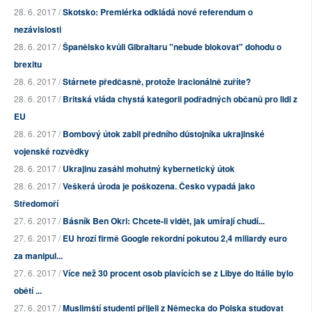
28. 6. 2017 /
Skotsko: Premiérka odkládá nové referendum o
nezávislosti
28. 6. 2017 /
Španělsko kvůli Gibraltaru "nebude blokovat" dohodu o
brexitu
28. 6. 2017 /
Stárnete předčasně, protože iracionálně zuříte?
28. 6. 2017 /
Britská vláda chystá kategorii podřadných občanů pro lidi z
EU
28. 6. 2017 /
Bombový útok zabil předního důstojníka ukrajinské
vojenské rozvědky
28. 6. 2017 /
Ukrajinu zasáhl mohutný kybernetický útok
28. 6. 2017 /
Veškerá úroda je poškozena. Česko vypadá jako
Středomoří
27. 6. 2017 /
Básník Ben Okri: Chcete-li vidět, jak umírají chudí...
27. 6. 2017 /
EU hrozí firmě Google rekordní pokutou 2,4 miliardy euro
za manipul...
27. 6. 2017 /
Více než 30 procent osob plavících se z Libye do Itálie bylo
obětí ...
27. 6. 2017 /
Muslimští studenti přijeli z Německa do Polska studovat