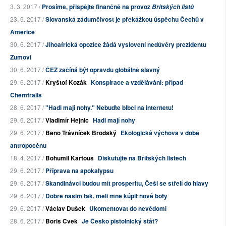
3. 3. 2017 /
Prosíme, přispějte finančně na provoz
Britských listů
23. 6. 2017 /
Slovanská zádumčivost je překážkou úspěchu Čechů v
Americe
30. 6. 2017 /
Jihoafrická opozice žádá vyslovení nedůvěry prezidentu
Zumovi
30. 6. 2017 /
ČEZ začíná být opravdu globálně slavný
29. 6. 2017 /
Kryštof Kozák
Konspirace a vzdělávání: případ
Chemtrails
28. 6. 2017 /
"Hadi mají nohy." Nebuďte blbci na internetu!
29. 6. 2017 /
Vladimír Hejnic
Hadi mají nohy
29. 6. 2017 /
Beno Trávníček Brodský
Ekologická výchova v době
antropocénu
18. 4. 2017 /
Bohumil Kartous
Diskutujte na Britských listech
29. 6. 2017 /
Příprava na apokalypsu
29. 6. 2017 /
Skandinávci budou mít prosperitu, Češi se střelí do hlavy
29. 6. 2017 /
Dobře našim tak, měli mně kúpit nové boty
29. 6. 2017 /
Václav Dušek
Ukomentovat do nevědomí
28. 6. 2017 /
Boris Cvek
Je Česko pistolnický stát?