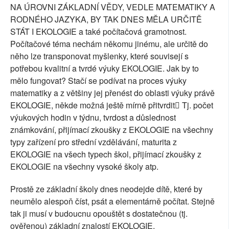
NA ÚROVNI ZÁKLADNÍ VĚDY, VEDLE MATEMATIKY A
RODNÉHO JAZYKA, BY TAK DNES MĚLA URČITĚ
STÁT I EKOLOGIE a také počítačová gramotnost.
Počítačové téma nechám někomu jinému, ale určitě do
něho lze transponovat myšlenky, které souvisejí s
potřebou kvalitní a tvrdé výuky EKOLOGIE. Jak by to
mělo fungovat? Stačí se podívat na proces výuky
matematiky a z většiny jej přenést do oblasti výuky právě
EKOLOGIE, někde možná ještě mírně přitvrdit Tj. počet
výukových hodin v týdnu, tvrdost a důslednost
známkování, přijímací zkoušky z EKOLOGIE na všechny
typy zařízení pro střední vzdělávání, maturita z
EKOLOGIE na všech typech škol, přijímací zkoušky z
EKOLOGIE na všechny vysoké školy atp.
Prostě ze základní školy dnes neodejde dítě, které by
neumělo alespoň číst, psát a elementárně počítat. Stejně
tak ji musí v budoucnu opouštět s dostatečnou (tj.
ověřenou) základní znalostí EKOLOGIE.