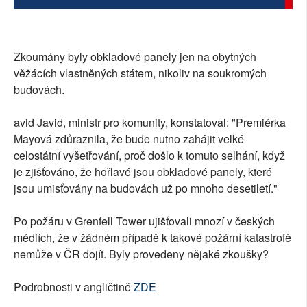
Zkoumány byly obkladové panely jen na obytných
věžácích vlastněných státem, nikoliv na soukromých
budovách.
avid Javid, ministr pro komunity, konstatoval: "Premiérka
Mayová zdůraznila, že bude nutno zahájit velké
celostátní vyšetřování, proč došlo k tomuto selhání, když
je zjišťováno, že hořlavé jsou obkladové panely, které
jsou umisťovány na budovách už po mnoho desetiletí."
Po požáru v Grenfell Tower ujišťovali mnozí v českých
médiích, že v žádném případě k takové požární katastrofě
nemůže v ČR dojít. Byly provedeny nějaké zkoušky?
Podrobnosti v angličtině
ZDE