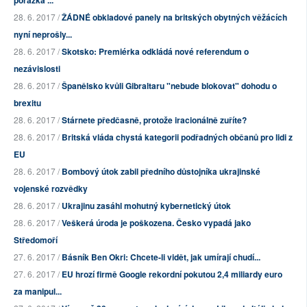
porážka ...
28. 6. 2017 /
ŽÁDNÉ obkladové panely na britských obytných věžácích
nyní neprošly...
28. 6. 2017 /
Skotsko: Premiérka odkládá nové referendum o
nezávislosti
28. 6. 2017 /
Španělsko kvůli Gibraltaru "nebude blokovat" dohodu o
brexitu
28. 6. 2017 /
Stárnete předčasně, protože iracionálně zuříte?
28. 6. 2017 /
Britská vláda chystá kategorii podřadných občanů pro lidi z
EU
28. 6. 2017 /
Bombový útok zabil předního důstojníka ukrajinské
vojenské rozvědky
28. 6. 2017 /
Ukrajinu zasáhl mohutný kybernetický útok
28. 6. 2017 /
Veškerá úroda je poškozena. Česko vypadá jako
Středomoří
27. 6. 2017 /
Básník Ben Okri: Chcete-li vidět, jak umírají chudí...
27. 6. 2017 /
EU hrozí firmě Google rekordní pokutou 2,4 miliardy euro
za manipul...