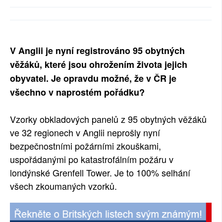
SOCIÁLNÍ SÍTĚ
RUBRIKY
V Anglii je nyní registrováno 95 obytných
PLNÁ VERZE STRÁNEK
věžáků, které jsou ohrožením života jejich
obyvatel. Je opravdu možné, že v ČR je
všechno v naprostém pořádku?
Vzorky obkladových panelů z 95 obytných věžáků
ve 32 regionech v Anglii neprošly nyní
bezpečnostními požárními zkouškami,
uspořádanými po katastrofálním požáru v
londýnské Grenfell Tower. Je to 100% selhání
všech zkoumaných vzorků.