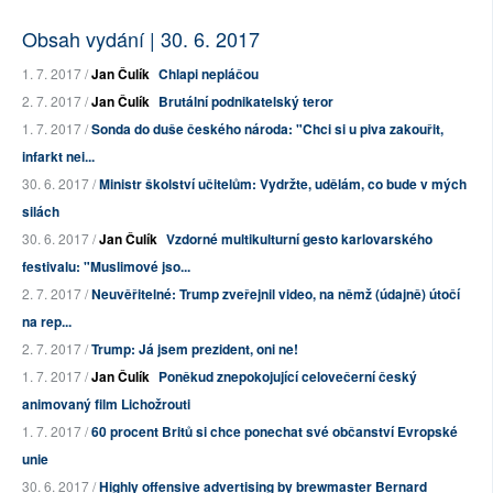
Obsah vydání | 30. 6. 2017
1. 7. 2017 /
Jan Čulík
Chlapi nepláčou
2. 7. 2017 /
Jan Čulík
Brutální podnikatelský teror
1. 7. 2017 /
Sonda do duše českého národa: "Chci si u piva zakouřit,
infarkt nei...
30. 6. 2017 /
Ministr školství učitelům: Vydržte, udělám, co bude v mých
silách
30. 6. 2017 /
Jan Čulík
Vzdorné multikulturní gesto karlovarského
festivalu: "Muslimové jso...
2. 7. 2017 /
Neuvěřitelné: Trump zveřejnil video, na němž (údajně) útočí
na rep...
2. 7. 2017 /
Trump: Já jsem prezident, oni ne!
1. 7. 2017 /
Jan Čulík
Poněkud znepokojující celovečerní český
animovaný film Lichožrouti
1. 7. 2017 /
60 procent Britů si chce ponechat své občanství Evropské
unie
30. 6. 2017 /
Highly offensive advertising by brewmaster Bernard