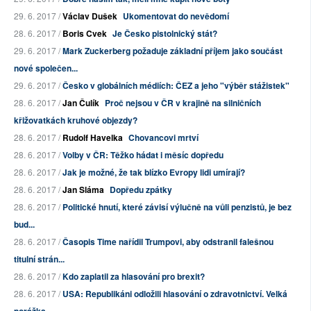
29. 6. 2017 /
Václav Dušek
Ukomentovat do nevědomí
28. 6. 2017 /
Boris Cvek
Je Česko pistolnický stát?
29. 6. 2017 /
Mark Zuckerberg požaduje základní příjem jako součást
nové společen...
29. 6. 2017 /
Česko v globálních médiích: ČEZ a jeho "výběr stážistek"
28. 6. 2017 /
Jan Čulík
Proč nejsou v ČR v krajině na silničních
křižovatkách kruhové objezdy?
28. 6. 2017 /
Rudolf Havelka
Chovancovi mrtví
28. 6. 2017 /
Volby v ČR: Těžko hádat i měsíc dopředu
28. 6. 2017 /
Jak je možné, že tak blízko Evropy lidi umírají?
28. 6. 2017 /
Jan Sláma
Dopředu zpátky
28. 6. 2017 /
Politické hnutí, které závisí výlučně na vůli penzistů, je bez
bud...
28. 6. 2017 /
Časopis Time nařídil Trumpovi, aby odstranil falešnou
titulní strán...
28. 6. 2017 /
Kdo zaplatil za hlasování pro brexit?
28. 6. 2017 /
USA: Republikáni odložili hlasování o zdravotnictví. Velká