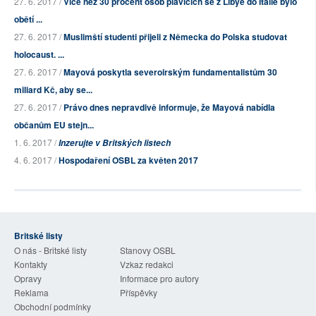
27. 6. 2017 /
Více než 30 procent osob plavících se z Libye do Itálie bylo
obětí ...
27. 6. 2017 /
Muslimští studenti přijeli z Německa do Polska studovat
holocaust. ...
27. 6. 2017 /
Mayová poskytla severoirským fundamentalistům 30
miliard Kč, aby se...
27. 6. 2017 /
Právo dnes nepravdivě informuje, že Mayová nabídla
občanům EU stejn...
1. 6. 2017 /
Inzerujte v Britských listech
4. 6. 2017 /
Hospodaření OSBL za květen 2017
Britské listy
O nás - Britské listy
Stanovy OSBL
Kontakty
Vzkaz redakci
Opravy
Informace pro autory
Reklama
Příspěvky
Obchodní podmínky