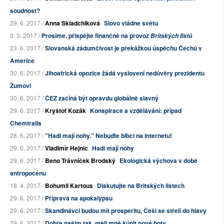
soudnost?
29. 6. 2017 /
Anna Skladchiková
Slovo vládne světu
3. 3. 2017 /
Prosíme, přispějte finančně na provoz
Britských listů
23. 6. 2017 /
Slovanská zádumčivost je překážkou úspěchu Čechů v
Americe
30. 6. 2017 /
Jihoafrická opozice žádá vyslovení nedůvěry prezidentu
Zumovi
30. 6. 2017 /
ČEZ začíná být opravdu globálně slavný
29. 6. 2017 /
Kryštof Kozák
Konspirace a vzdělávání: případ
Chemtrails
28. 6. 2017 /
"Hadi mají nohy." Nebuďte blbci na internetu!
29. 6. 2017 /
Vladimír Hejnic
Hadi mají nohy
29. 6. 2017 /
Beno Trávníček Brodský
Ekologická výchova v době
antropocénu
18. 4. 2017 /
Bohumil Kartous
Diskutujte na Britských listech
29. 6. 2017 /
Příprava na apokalypsu
29. 6. 2017 /
Skandinávci budou mít prosperitu, Češi se střelí do hlavy
29. 6. 2017 /
Dobře našim tak, měli mně kúpit nové boty