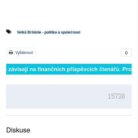
Velká Británie - politika a společnost
0
Vytisknout
lně závisejí na finančních příspěvcích čtenářů. Prosím
15730
Diskuse