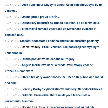
30. 6. 2017 /
Útok kyselinou: Kdyby to udělal Asiat bělochovi, bylo by to
v hlavn...
30. 6. 2017 /
On má přece právo si hrát...
30. 6. 2017 /
Dlouholetý odborník na Rusko šokován, co se s ním děje
30. 6. 2017 /
Třináctiletá romská zpěvačka ze Slovenska zvítězila v
belgické tele...
1. 7. 2017 /
Globální nedostatek čelného antibiotika ohrožuje pacienty
30. 6. 2017 /
Daniel Veselý
Proč i vzdělaní lidé podléhají nesmyslným
konspiracím
30. 6. 2017 /
Rusko postaví velké oceánské fregaty
30. 6. 2017 /
Angela Merkelová načrtla představu Evropy vedené
Francií a Německem
30. 6. 2017 /
Czech brewery owner floods the Czech Republic with racist
and antif...
30. 6. 2017 /
Jeremy Corbyn vyhodil stínové ministry. Nepodpořili brexit
30. 6. 2017 /
Británie: Premiérka Theresa Mayová těsně ustála
parlamentní hlasová...
29. 6. 2017 /
Bohumil Kartous
Ztrácí česká společnost jakoukoliv