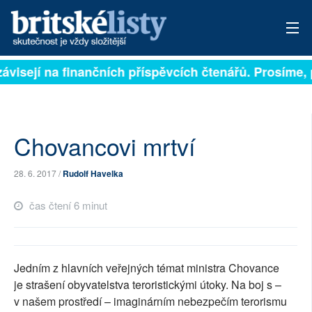
ávisejí na finančních příspěvcích čtenářů. Prosíme, př
PŘIHLÁSIT
AKTUÁLNÍ VYDÁNÍ
ARCHIV
Chovancovi mrtví
ROZHOVORY
28. 6. 2017 /
Rudolf Havelka
TÉMATA
čas čtení 6 minut
NEJČTENĚJŠÍ ZA 7 DNÍ
AUTOŘI
Jedním z hlavních veřejných témat ministra Chovance
je strašení obyvatelstva teroristickými útoky. Na boj s –
PŘÍSPĚVKY NA PROVOZ
v našem prostředí – imaginárním nebezpečím terorismu