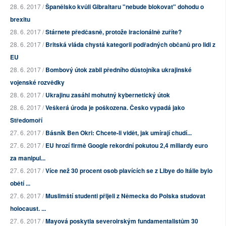
28. 6. 2017 /
Španělsko kvůli Gibraltaru "nebude blokovat" dohodu o
brexitu
28. 6. 2017 /
Stárnete předčasně, protože iracionálně zuříte?
28. 6. 2017 /
Britská vláda chystá kategorii podřadných občanů pro lidi z
EU
28. 6. 2017 /
Bombový útok zabil předního důstojníka ukrajinské
vojenské rozvědky
28. 6. 2017 /
Ukrajinu zasáhl mohutný kybernetický útok
28. 6. 2017 /
Veškerá úroda je poškozena. Česko vypadá jako
Středomoří
27. 6. 2017 /
Básník Ben Okri: Chcete-li vidět, jak umírají chudí...
27. 6. 2017 /
EU hrozí firmě Google rekordní pokutou 2,4 miliardy euro
za manipul...
27. 6. 2017 /
Více než 30 procent osob plavících se z Libye do Itálie bylo
obětí ...
27. 6. 2017 /
Muslimští studenti přijeli z Německa do Polska studovat
holocaust. ...
27. 6. 2017 /
Mayová poskytla severoirským fundamentalistům 30