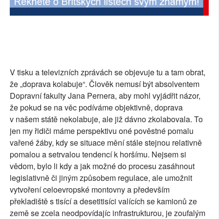
V tisku a televizních zprávách se objevuje tu a tam obrat,
že „doprava kolabuje“. Člověk nemusí být absolventem
Dopravní fakulty Jana Pernera, aby mohl vyjádřit názor,
že pokud se na věc podíváme objektivně, doprava
v našem státě nekolabuje, ale již dávno zkolabovala. To
jen my řidiči máme perspektivu oné pověstné pomalu
vařené žáby, kdy se situace mění stále stejnou relativně
pomalou a setrvalou tendencí k horšímu. Nejsem si
vědom, bylo li kdy a jak možné do procesu zasáhnout
legislativně či jiným způsobem regulace, ale umožnit
vytvoření celoevropské montovny a především
překladiště s tisící a desetitisíci valících se kamionů ze
země se zcela neodpovídajíc infrastrukturou, je zoufalým