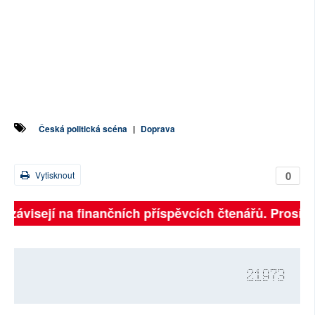
Česká politická scéna
|
Doprava
0
Vytisknout
ě závisejí na finančních příspěvcích čtenářů. Prosíme,
21973