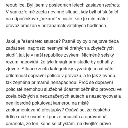
republice. Byl jsem v posledních letech zastaven
jednou
:
V samozřejmě zcela nevinné situaci, kdy byli příslušníci
na odpočinkové „čekané“ v místě, kde je minimální
provoz omezen v nezapamatovatelných hodinách.
Jaké je řešení této situace? Patrně by bylo nejprve třeba
zadat sérii naprosto nesmyslně drahých a zbytečných
studií, jak je v naší republice zvykem. Nicméně selský
rozum napovídá, že tyto imaginární studie by odhalily
zjevné: Situace zcela kategoricky vyžaduje maximální
přítomnost dopravní policie v provozu, a to jak zjevnou,
tak zejména primárně nenápadnou: Proč se dopravní
policisté nemohou služebně účastnit běžného provozu ve
zcela běžných a neoznačených autech a nezachycovat a
nemilosrdně pokutovat kamerou na místě
zdokumentované přestupky? Obává se, že českého
řidiče může usměrnit pouze neustálá a oprávněná
paranoia, že ten, koho se chystám „na dvojité“ právě