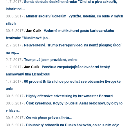
1. 7. 2017 /
Sonda do duše českého národa: "Chci si u piva zakouřit,
infarkt nei...
30. 6. 2017 /
Ministr školství učitelům: Vydržte, udělám, co bude v mých
silách
30. 6. 2017 /
Jan Čulík
Vzdorné multikulturní gesto karlovarského
festivalu: "Muslimové jso...
2. 7. 2017 /
Neuvěřitelné: Trump zveřejnil video, na němž (údajně) útočí
na rep...
2. 7. 2017 /
Trump: Já jsem prezident, oni ne!
1. 7. 2017 /
Jan Čulík
Poněkud znepokojující celovečerní český
animovaný film Lichožrouti
1. 7. 2017 /
60 procent Britů si chce ponechat své občanství Evropské
unie
30. 6. 2017 /
Highly offensive advertising by brewmaster Bernard
30. 6. 2017 /
Útok kyselinou: Kdyby to udělal Asiat bělochovi, bylo by to
v hlavn...
30. 6. 2017 /
On má přece právo si hrát...
30. 6. 2017 /
Dlouholetý odborník na Rusko šokován, co se s ním děje