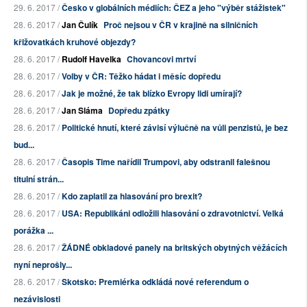
29. 6. 2017 /
Česko v globálních médiích: ČEZ a jeho "výběr stážistek"
28. 6. 2017 /
Jan Čulík
Proč nejsou v ČR v krajině na silničních
křižovatkách kruhové objezdy?
28. 6. 2017 /
Rudolf Havelka
Chovancovi mrtví
28. 6. 2017 /
Volby v ČR: Těžko hádat i měsíc dopředu
28. 6. 2017 /
Jak je možné, že tak blízko Evropy lidi umírají?
28. 6. 2017 /
Jan Sláma
Dopředu zpátky
28. 6. 2017 /
Politické hnutí, které závisí výlučně na vůli penzistů, je bez
bud...
28. 6. 2017 /
Časopis Time nařídil Trumpovi, aby odstranil falešnou
titulní strán...
28. 6. 2017 /
Kdo zaplatil za hlasování pro brexit?
28. 6. 2017 /
USA: Republikáni odložili hlasování o zdravotnictví. Velká
porážka ...
28. 6. 2017 /
ŽÁDNÉ obkladové panely na britských obytných věžácích
nyní neprošly...
28. 6. 2017 /
Skotsko: Premiérka odkládá nové referendum o
nezávislosti