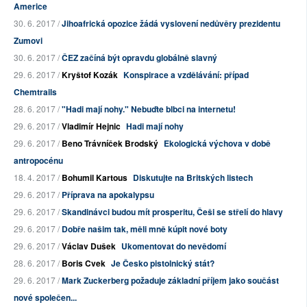
Americe
30. 6. 2017 /
Jihoafrická opozice žádá vyslovení nedůvěry prezidentu
Zumovi
30. 6. 2017 /
ČEZ začíná být opravdu globálně slavný
29. 6. 2017 /
Kryštof Kozák
Konspirace a vzdělávání: případ
Chemtrails
28. 6. 2017 /
"Hadi mají nohy." Nebuďte blbci na internetu!
29. 6. 2017 /
Vladimír Hejnic
Hadi mají nohy
29. 6. 2017 /
Beno Trávníček Brodský
Ekologická výchova v době
antropocénu
18. 4. 2017 /
Bohumil Kartous
Diskutujte na Britských listech
29. 6. 2017 /
Příprava na apokalypsu
29. 6. 2017 /
Skandinávci budou mít prosperitu, Češi se střelí do hlavy
29. 6. 2017 /
Dobře našim tak, měli mně kúpit nové boty
29. 6. 2017 /
Václav Dušek
Ukomentovat do nevědomí
28. 6. 2017 /
Boris Cvek
Je Česko pistolnický stát?
29. 6. 2017 /
Mark Zuckerberg požaduje základní příjem jako součást
nové společen...