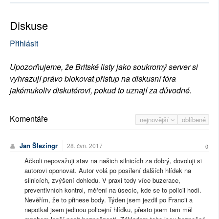
Diskuse
Přihlásit
Upozorňujeme, že Britské listy jako soukromý server si
vyhrazují právo blokovat přístup na diskusní fóra
jakémukoliv diskutérovi, pokud to uznají za důvodné.
Komentáře
nejnovější
oblíbené
Jan Šlezingr
28. čvn. 2017
0
Ačkoli nepovažuji stav na našich silnicích za dobrý, dovoluji si
autorovi oponovat. Autor volá po posílení dalších hlídek na
silnicích, zvýšení dohledu. V praxi tedy více buzerace,
preventivních kontrol, měření na úsecíc, kde se to policii hodí.
Nevěřím, že to přinese body. Týden jsem jezdil po Francii a
nepotkal jsem jedinou policejní hlídku, přesto jsem tam měl