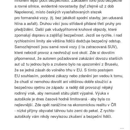
mnohem lepší pocit bezpečnosti. Základem toho jsou bezpečné
a rovné silnice, evidentně novostavby (byť zřejmě už z dob
Napoleona), místo českých vyasfaltovaných stezek
pro formanské vozy. (tj. bez jakékoli spodní stavby, jen udusaná
hlína a asfalt). Druhou věcí jsou střídavě přidané třetí pruhy pro
předjíždění. Další pak všudypřítomné kruhové objezdy, které
zpomalují dopravu a zajišťují bezpečnost. Jezdí se rychle, i nad
rychlostními limity ale většina řidičů dodržuje bezpečný odstup.
Samozřejmostí jsou samé nové vozy (i ta zatracovaná SUV),
které nebrzdí provoz a neohrožují své okolí. Zde si dovolím
připomenout, že autorem požadované zakázání dovozu starších
aut už tu jednou bylo a zrušeno bylo na upozornění z Bruselu,
že se jedná zásah do volného trhu v EU. S tímto postojem
EU souhlasím, podobné zákazy nebo zdanění jen vedou k tomu,
že chudí si nemohou dovolit ani většinou dobře sloužící a
bezpečnou ojetinu ze západu a raději dál provozují nějaký
rodinný vrak, aby nemuseli státu platit výpalné. Výuka v
autoškole je dnes časově hodně limitovaná - aby byla co
nejlevnější. Zde opět narážíme na ekonomickou realitu v ČR
- nízké příjmy obyvatel táhnou tuto zemi do pekel. Z rychlo-
autoškoly vám nikdy nevylezou zkušení a bezpeční řidiči.