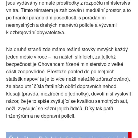
jsou vydávány nemalé prostředky z rozpočtu ministerstva
SOCIÁLNÍ SÍTĚ
vnitra. Tímto tématem je zahlcován i mediální prostor, a to
po hranici paranoidní posedlosti, s pořádáním
RUBRIKY
nesmyslných a drahých manévrů policie a výzvami
k ozbrojování obyvatelstva.
PLNÁ VERZE STRÁNEK
Na druhé straně zde máme reálné stovky mrtvých každý
jeden měsíc v roce – na našich silnicích, za jejichž
bezpečnost je Chovancem řízené ministerstvo z velké
části zodpovědné. Přestože pohled do policejních
statistik napoví (a je to více nežli náležitě zdůrazňováno),
že absolutní čísla fatálních obětí dopravních nehod
klesají (pravda, meziročně o jednotky), dovolím si vyslovit
názor, že je to spíše zvyšující se kvalitou samotných aut,
nežli zvyšující se kázní jejich řidičů. Díky tak patří
inženýrům a ne dopravní policii.