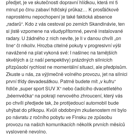
předjet, je ve skutečnosti dopravní hlídkou, která mi 5
minut po činu zabaví řidičský průkaz… K prosťáčkově
naprostému nepochopení je také faktická absence
„radarů“. Kdo z vás cestoval po zemích Skandinávie, ten
si jistě vzpomene na všudypřítomné, pevně instalované
radary. U žádného z nich nevíte, je li v danou chvíli „on
line“ či nikoliv. Hrozba citelné pokuty v progresivní výši
navážené na plat vykoná své: I našinec na tamějších
skvělých a (z naší perspektivy) prázdných silnicích
přizpůsobí rychlost ne momentální situaci, ale předpisům.
Zkuste u nás, za výjimečně volného provozu, jet na silnici
první třídy devadesátkou. Patrně budete mít „v kufru“
řidiče „super sport SUV X“ nebo čadícího dvacetiletého
„béemvéčka“ na pokraji nervového zhroucení, který vás
po chvíli předjede tak, že protijedoucí automobil bude
uhýbat do příkopu. Kvůli obdobným zkušenostem mi bylo
po návratu z ročního pobytu ve Finsku ze způsobu
provozu na našich komunikacích několik prvních měsíců
vysloveně nevolno.