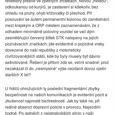
reflektory přesně ve zpětných zrcátkách. Novou „módou“,
odkoukanou od kurýrů, je zastavení si kdekoliv, bez
ohledu na pruhy, ohyb křižovatky či přechod. Při
posouvání se autem permanentní kolonou do zaměstnání
mezi krajským a ORP městem zaznamenávám, že z
odhadem minimálně poloviny vozidel se valí dým
zesměšňující červený štítek STK nalepený na jejich
poznávacích značkách; jde evidentně o pojízdné vraky
dovezené do naší republiky z motoristicky
civilizovanějších států, kde by byly musely být dávno
sešrotované. Řešení je přitom zdá se, velmi snadné: proč
nezakázat či do „nesmyslné“ výše nezdanit dovoz ojetin
starších X let?
U řidičů ohrožujících ty poslední fragmentární zbytky
bezpečnosti na našich komunikacích je evidentní pocit a
zkušenost
naprosté beztrestnosti. Jak by také ne, při
reálné absenci dopravní policie v provozu. Najezdím
hodně. Po jedněch z nejstrašnějších silnic v naší