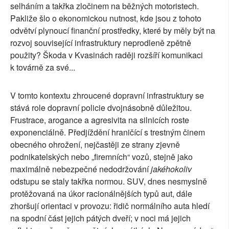
selháním a takřka zločinem na běžných motoristech.
Pakliže šlo o ekonomickou nutnost, kde jsou z tohoto
odvětví plynoucí finanční prostředky, které by měly být na
rozvoj související infrastruktury neprodleně zpětně
použity? Škoda v Kvasinách raději rozšíří komunikaci
k továrně za své...
V tomto kontextu zhroucené dopravní infrastruktury se
stává role dopravní policie dvojnásobně důležitou.
Frustrace, arogance a agresivita na silnicích roste
exponenciálně. Předjíždění hraničící s trestným činem
obecného ohrožení, nejčastěji ze strany zjevně
podnikatelských nebo „firemních“ vozů, stejně jako
maximálně nebezpečné nedodržování
jakéhokoliv
odstupu se staly takřka normou. SUV, dnes nesmyslně
protěžovaná na úkor racionálnějších typů aut, dále
zhoršují orientaci v provozu: řidič normálního auta hledí
na spodní část jejich pátých dveří; v noci má jejich