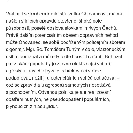
Vrátím li se kruhem k ministru vnitra Chovancovi, má na
našich silnicích opravdu otevřené, široké pole
působnosti, poseté doslova stovkami mrtvých Čechů.
Právě dalším potenciálním obětem dopravních nehod
může Chovanec, se sobě podřízeným policejním sborem
s genmjr. Mgr. Bc. Tomášem Tuhým v čele, vlasteneckým
úsilím pomáhat a může tyto dle libosti i chránit. Bohužel,
pro získání popularity je zjevně efektivnější vnitřní
agresivitu našich obyvatel s brokovnicí v ruce
podporovat, nežli ji u potenciálních voličů potlačovat –
což se zpravidla u agresorů samotných nesetkává
s pochopením. Odvahou politika je ale realizování
opatření nutných, ne pseudoopatření populárních,
plynoucích z hlasu „lidu“.