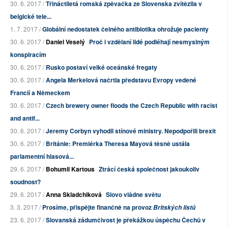
30. 6. 2017 /
Třináctiletá romská zpěvačka ze Slovenska zvítězila v
belgické tele...
1. 7. 2017 /
Globální nedostatek čelného antibiotika ohrožuje pacienty
30. 6. 2017 /
Daniel Veselý
Proč i vzdělaní lidé podléhají nesmyslným
konspiracím
30. 6. 2017 /
Rusko postaví velké oceánské fregaty
30. 6. 2017 /
Angela Merkelová načrtla představu Evropy vedené
Francií a Německem
30. 6. 2017 /
Czech brewery owner floods the Czech Republic with racist
and antif...
30. 6. 2017 /
Jeremy Corbyn vyhodil stínové ministry. Nepodpořili brexit
30. 6. 2017 /
Británie: Premiérka Theresa Mayová těsně ustála
parlamentní hlasová...
29. 6. 2017 /
Bohumil Kartous
Ztrácí česká společnost jakoukoliv
soudnost?
29. 6. 2017 /
Anna Skladchiková
Slovo vládne světu
3. 3. 2017 /
Prosíme, přispějte finančně na provoz
Britských listů
23. 6. 2017 /
Slovanská zádumčivost je překážkou úspěchu Čechů v