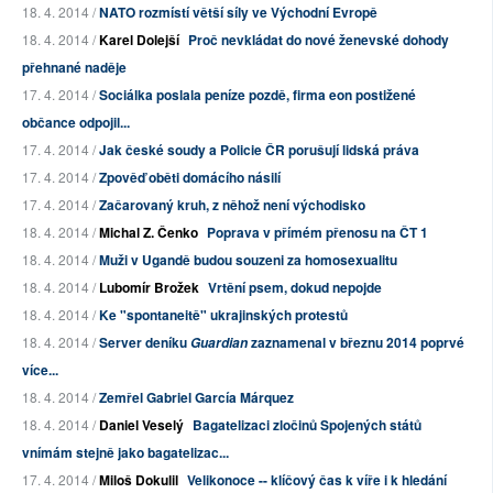
18. 4. 2014 /
NATO rozmístí větší síly ve Východní Evropě
18. 4. 2014 /
Karel Dolejší
Proč nevkládat do nové ženevské dohody
přehnané naděje
17. 4. 2014 /
Sociálka poslala peníze pozdě, firma eon postižené
občance odpojil...
17. 4. 2014 /
Jak české soudy a Policie ČR porušují lidská práva
17. 4. 2014 /
Zpověď oběti domácího násilí
17. 4. 2014 /
Začarovaný kruh, z něhož není východisko
18. 4. 2014 /
Michal Z. Čenko
Poprava v přímém přenosu na ČT 1
18. 4. 2014 /
Muži v Ugandě budou souzeni za homosexualitu
18. 4. 2014 /
Lubomír Brožek
Vrtění psem, dokud nepojde
18. 4. 2014 /
Ke "spontaneitě" ukrajinských protestů
18. 4. 2014 /
Server deníku
zaznamenal v březnu 2014 poprvé
Guardian
více...
18. 4. 2014 /
Zemřel Gabriel García Márquez
18. 4. 2014 /
Daniel Veselý
Bagatelizaci zločinů Spojených států
vnímám stejně jako bagatelizac...
17. 4. 2014 /
Miloš Dokulil
Velikonoce -- klíčový čas k víře i k hledání