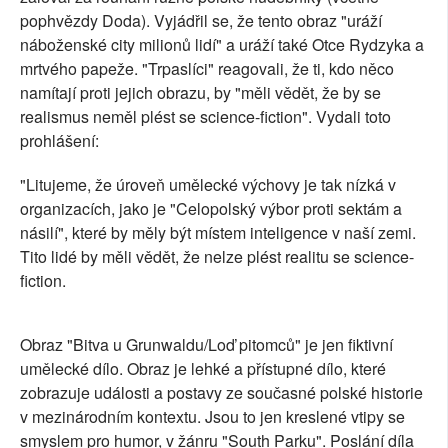
pophvězdy Doda). Vyjádřil se, že tento obraz "uráží
náboženské city milionů lidí" a uráží také Otce Rydzyka a
mrtvého papeže. "Trpaslíci" reagovali, že ti, kdo něco
namítají proti jejich obrazu, by "měli vědět, že by se
realismus neměl plést se science-fiction". Vydali toto
prohlášení:
"Litujeme, že úroveň umělecké výchovy je tak nízká v
organizacích, jako je "Celopolský výbor proti sektám a
násilí", které by měly být místem inteligence v naší zemi.
Tito lidé by měli vědět, že nelze plést realitu se science-
fiction.
Obraz "Bitva u Grunwaldu/Loď pitomců" je jen fiktivní
umělecké dílo. Obraz je lehké a přístupné dílo, které
zobrazuje události a postavy ze současné polské historie
v mezinárodním kontextu. Jsou to jen kreslené vtipy se
smyslem pro humor, v žánru "South Parku". Poslání díla