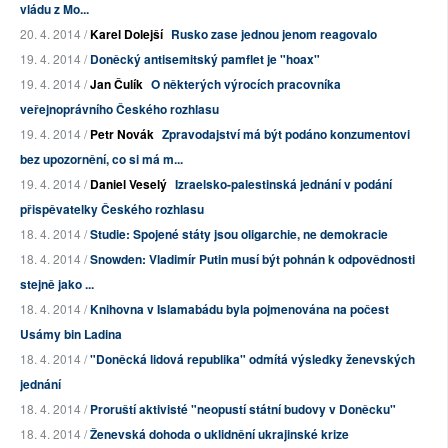
vládu z Mo...
20. 4. 2014 /
Karel Dolejší
Rusko zase jednou jenom reagovalo
19. 4. 2014 /
Doněcký antisemitský pamflet je "hoax"
19. 4. 2014 /
Jan Čulík
O některých výrocích pracovníka
veřejnoprávního Českého rozhlasu
19. 4. 2014 /
Petr Novák
Zpravodajství má být podáno konzumentovi
bez upozornění, co si má m...
19. 4. 2014 /
Daniel Veselý
Izraelsko-palestinská jednání v podání
přispěvatelky Českého rozhlasu
18. 4. 2014 /
Studie: Spojené státy jsou oligarchie, ne demokracie
18. 4. 2014 /
Snowden: Vladimír Putin musí být pohnán k odpovědnosti
stejně jako ...
18. 4. 2014 /
Knihovna v Islamabádu byla pojmenována na počest
Usámy bin Ladina
18. 4. 2014 /
"Doněcká lidová republika" odmítá výsledky ženevských
jednání
18. 4. 2014 /
Proruští aktivisté "neopustí státní budovy v Doněcku"
18. 4. 2014 /
Ženevská dohoda o uklidnění ukrajinské krize