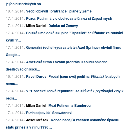
jejích historických so...
18. 4. 2014 /
Vědci objevili "bratrance" planety Země
17. 4. 2014 /
Pozor, Putin má víc obdivovatelů, než si Západ myslí
17. 4. 2014 /
Milan Daniel
Daleko od Ženevy
17. 4. 2014 /
Polská umělecká skupina "Trpaslíci" čelí žalobě za rouhání
kvůli "n...
17. 4. 2014 /
Generální ředitel vydavatelství Axel Springer obvinil firmu
Google...
17. 4. 2014 /
Americká firma Lavabit prohrála u soudu ohledně
dešifrovacích klíčů...
16. 4. 2014 /
Pavel Durov: Prodal jsem svůj podíl na
, abych
VKontakte
nemu...
17. 4. 2014 /
V "Doněcké lidové republice" se šíří leták, vyzývající Židy k
regis...
17. 4. 2014 /
Milan Daniel
Mezi Putinem a Banderou
17. 4. 2014 /
Putin odpovídal Snowdenovi
17. 4. 2014 /
Josef Mrázek
Konec nadějí a začátek osudného úpadku
státu přinesla v říjnu 1990 ...