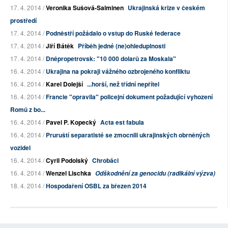
17. 4. 2014 /
Veronika Sušová-Salminen
Ukrajinská krize v českém
prostředí
17. 4. 2014 /
Podněstří požádalo o vstup do Ruské federace
17. 4. 2014 /
Jiří Bátěk
Příběh jedné (ne)ohleduplnosti
17. 4. 2014 /
Dněpropetrovsk: "10 000 dolarů za Moskala"
16. 4. 2014 /
Ukrajina na pokraji vážného ozbrojeného konfliktu
16. 4. 2014 /
Karel Dolejší
...horší, než třídní nepřítel
16. 4. 2014 /
Francie "opravila" policejní dokument požadující vyhození
Romů z bo...
16. 4. 2014 /
Pavel P. Kopecký
Acta est fabula
16. 4. 2014 /
Pruruští separatisté se zmocnili ukrajinských obrněných
vozidel
16. 4. 2014 /
Cyril Podolský
Chrobáci
16. 4. 2014 /
Wenzel Lischka
Odškodnění za genocidu (radikální výzva)
18. 4. 2014 /
Hospodaření OSBL za březen 2014