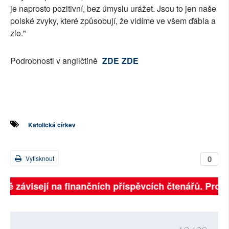
je naprosto pozitivní, bez úmyslu urážet. Jsou to jen naše
polské zvyky, které způsobují, že vidíme ve všem ďábla a
zlo."
Podrobnosti v angličtině
ZDE
ZDE
Katolická církev
0
Vytisknout
lně závisejí na finančních příspěvcích čtenářů. Prosí