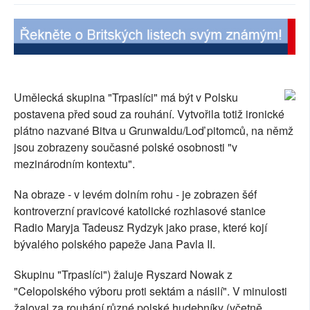
SOCIÁLNÍ SÍTĚ
RUBRIKY
PLNÁ VERZE STRÁNEK
Umělecká skupina "Trpaslíci" má být v Polsku
postavena před soud za rouhání. Vytvořila totiž ironické
plátno nazvané Bitva u Grunwaldu/Loď pitomců, na němž
jsou zobrazeny současné polské osobnosti "v
mezinárodním kontextu".
Na obraze - v levém dolním rohu - je zobrazen šéf
kontroverzní pravicové katolické rozhlasové stanice
Radio Maryja Tadeusz Rydzyk jako prase, které kojí
bývalého polského papeže Jana Pavla II.
Skupinu "Trpaslíci") žaluje Ryszard Nowak z
"Celopolského výboru proti sektám a násilí". V minulosti
žaloval za rouhání různé polské hudebníky (včetně