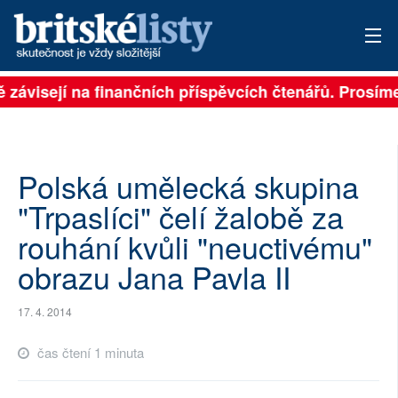
ě závisejí na finančních příspěvcích čtenářů. Prosíme,
PŘIHLÁSIT
AKTUÁLNÍ VYDÁNÍ
ARCHIV
Polská umělecká skupina
"Trpaslíci" čelí žalobě za
ROZHOVORY
rouhání kvůli "neuctivému"
TÉMATA
obrazu Jana Pavla II
NEJČTENĚJŠÍ ZA 7 DNÍ
17. 4. 2014
AUTOŘI
čas čtení 1 minuta
PŘÍSPĚVKY NA PROVOZ