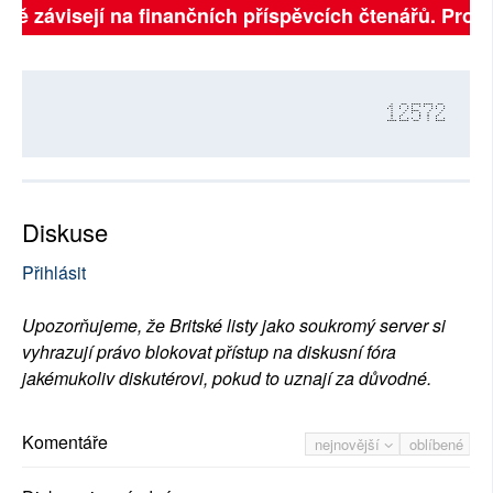
plně závisejí na finančních příspěvcích čtenářů. Prosí
12572
Diskuse
Přihlásit
Upozorňujeme, že Britské listy jako soukromý server si
vyhrazují právo blokovat přístup na diskusní fóra
jakémukoliv diskutérovi, pokud to uznají za důvodné.
Komentáře
nejnovější
oblíbené