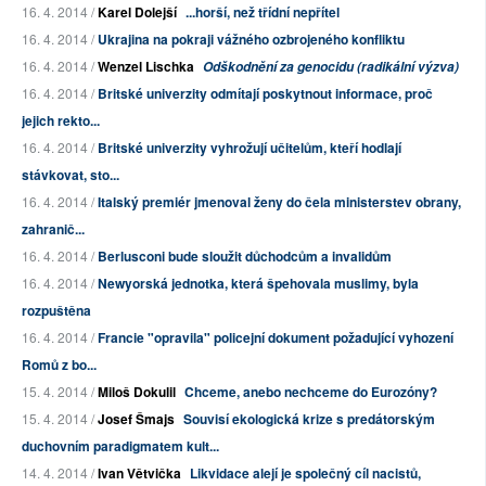
16. 4. 2014 /
Karel Dolejší
...horší, než třídní nepřítel
16. 4. 2014 /
Ukrajina na pokraji vážného ozbrojeného konfliktu
16. 4. 2014 /
Wenzel Lischka
Odškodnění za genocidu (radikální výzva)
16. 4. 2014 /
Britské univerzity odmítají poskytnout informace, proč
jejich rekto...
16. 4. 2014 /
Britské univerzity vyhrožují učitelům, kteří hodlají
stávkovat, sto...
16. 4. 2014 /
Italský premiér jmenoval ženy do čela ministerstev obrany,
zahranič...
16. 4. 2014 /
Berlusconi bude sloužit důchodcům a invalidům
16. 4. 2014 /
Newyorská jednotka, která špehovala muslimy, byla
rozpuštěna
16. 4. 2014 /
Francie "opravila" policejní dokument požadující vyhození
Romů z bo...
15. 4. 2014 /
Miloš Dokulil
Chceme, anebo nechceme do Eurozóny?
15. 4. 2014 /
Josef Šmajs
Souvisí ekologická krize s predátorským
duchovním paradigmatem kult...
14. 4. 2014 /
Ivan Větvička
Likvidace alejí je společný cíl nacistů,