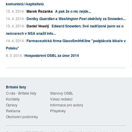
komunistů i kapitalistů
15. 4. 2014 /
Marek Řezanka
A pak že o nic nejde...
14. 4. 2014 /
Deníky
a
obdržely za Snowden...
Guardian
Washington Post
15. 4. 2014 /
Daniel Veselý
Edward Snowden: Své nadřízené jsem se o
nešvarech v NSA snažil info...
14. 4. 2014 /
Farmaceutická firma GlaxoSmithKline "podplácela lékaře v
Polsku"
8. 3. 2014 /
Hospodaření OSBL za únor 2014
Britské listy
O nás - Britské listy
Stanovy OSBL
Kontakty
Vzkaz redakci
Opravy
Informace pro autory
Reklama
Příspěvky
Obchodní podmínky