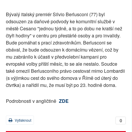
SOCIÁLNÍ SÍTĚ
Bývalý italský premiér Silvio Berlusconi (77) byl
RUBRIKY
odsouzen za daňové podvody ke komunitní službě v
městě Cesano "jednou týdně, a to po dobu ne kratší než
PLNÁ VERZE STRÁNEK
čtyři hodiny" v centru pro přestárlé osoby a pro invalidy.
Bude pomáhat s prací zdravotníkům. Berlusconi se
obával, že bude odsouzen k domácímu vězení, což by
mu zabránilo k účasti v předvolební kampani pro
evropské volby příští měsíc, to se ale nestalo. Soudce
také omezil Berlusconiho právo cestovat mimo Lombardii
(s výjimkou cest do svého domova v Římě od úterý do
čtvrtka) a nařídil mu, že musí být po 23. hodině doma.
Podrobnosti v angličtině
ZDE
0
Vytisknout