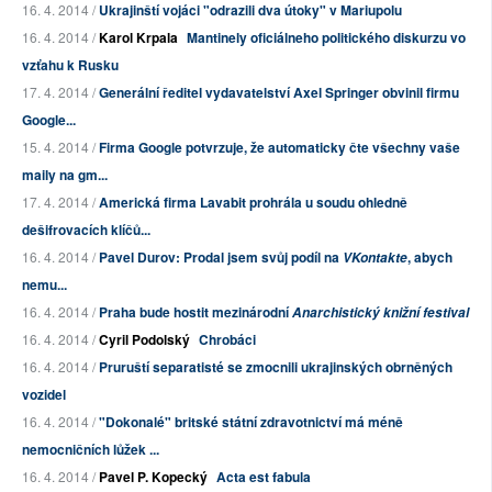
16. 4. 2014 /
Ukrajinští vojáci "odrazili dva útoky" v Mariupolu
16. 4. 2014 /
Karol Krpala
Mantinely oficiálneho politického diskurzu vo
vzťahu k Rusku
17. 4. 2014 /
Generální ředitel vydavatelství Axel Springer obvinil firmu
Google...
15. 4. 2014 /
Firma Google potvrzuje, že automaticky čte všechny vaše
maily na gm...
17. 4. 2014 /
Americká firma Lavabit prohrála u soudu ohledně
dešifrovacích klíčů...
16. 4. 2014 /
Pavel Durov: Prodal jsem svůj podíl na
, abych
VKontakte
nemu...
16. 4. 2014 /
Praha bude hostit mezinárodní
Anarchistický knižní festival
16. 4. 2014 /
Cyril Podolský
Chrobáci
16. 4. 2014 /
Pruruští separatisté se zmocnili ukrajinských obrněných
vozidel
16. 4. 2014 /
"Dokonalé" britské státní zdravotnictví má méně
nemocničních lůžek ...
16. 4. 2014 /
Pavel P. Kopecký
Acta est fabula