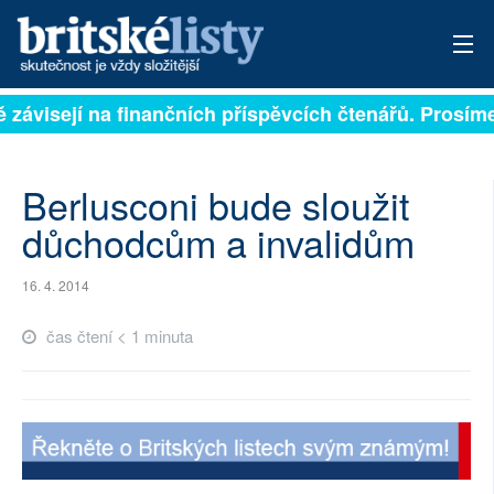
ě závisejí na finančních příspěvcích čtenářů. Prosíme,
PŘIHLÁSIT
AKTUÁLNÍ VYDÁNÍ
Berlusconi bude sloužit
ARCHIV
důchodcům a invalidům
ROZHOVORY
16. 4. 2014
TÉMATA
čas čtení < 1 minuta
NEJČTENĚJŠÍ ZA 7 DNÍ
AUTOŘI
PŘÍSPĚVKY NA PROVOZ