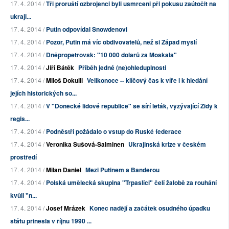
17. 4. 2014 /
Tři proruští ozbrojenci byli usmrceni při pokusu zaútočit na
ukraji...
17. 4. 2014 /
Putin odpovídal Snowdenovi
17. 4. 2014 /
Pozor, Putin má víc obdivovatelů, než si Západ myslí
17. 4. 2014 /
Dněpropetrovsk: "10 000 dolarů za Moskala"
17. 4. 2014 /
Jiří Bátěk
Příběh jedné (ne)ohleduplnosti
17. 4. 2014 /
Miloš Dokulil
Velikonoce -- klíčový čas k víře i k hledání
jejích historických so...
17. 4. 2014 /
V "Doněcké lidové republice" se šíří leták, vyzývající Židy k
regis...
17. 4. 2014 /
Podněstří požádalo o vstup do Ruské federace
17. 4. 2014 /
Veronika Sušová-Salminen
Ukrajinská krize v českém
prostředí
17. 4. 2014 /
Milan Daniel
Mezi Putinem a Banderou
17. 4. 2014 /
Polská umělecká skupina "Trpaslíci" čelí žalobě za rouhání
kvůli "n...
17. 4. 2014 /
Josef Mrázek
Konec nadějí a začátek osudného úpadku
státu přinesla v říjnu 1990 ...