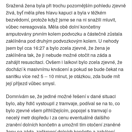
Sražená žena byla při trochu pozornějším pohledu zjevně
živá, byť měla přes hlavu kapuci a byla v těžkém
bezvědomí, protože když jsme se na ni snažili mluvit,
vůbec nereagovala. Měla obě dolní končetiny
amputovány prvním kolem podvozku a částečně zůstala
zaklíněna pod druhým podvozkovým kolem. U nehody
jsem byl cca 16:27 a bylo zcela zjevné, že žena je
zaklíněna tak, že ji nebude možné otočit na záda a
zahájit resuscitaci. Ovšem i laikovi bylo zcela zjevné, že
dochází k masivnímu krvácení a pokud se bude čekat na
sanitku více než 5 -- 10 minut, je otázkou, zda bude mít
její příjezd vůbec smysl.
Domnívám se, že jediné možné řešení v dané situaci
bylo, aby řidič vystoupil z tramvaje, podíval se na to, co
bylo zjevné všem přihlížejícím, popojel s tramvají o
necelý metr dopředu i za cenu eventuálně dalšího
zranění dolních končetin a umožnil tím otočení zraněné
ženy na záda, zaškrcení dolních končetin a zahájení