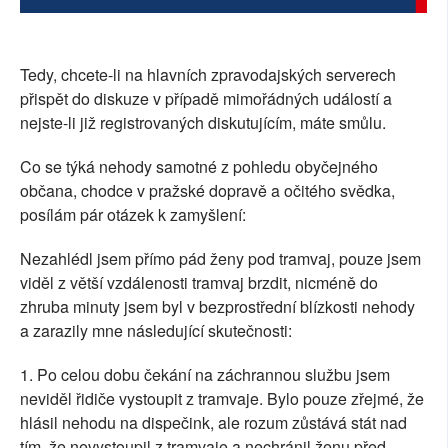
Tedy, chcete-li na hlavních zpravodajských serverech
přispět do diskuze v případě mimořádných událostí a
nejste-li již registrovaných diskutujícím, máte smůlu.
Co se týká nehody samotné z pohledu obyčejného
občana, chodce v pražské dopravě a očitého svědka,
posílám pár otázek k zamyšlení:
Nezahlédl jsem přímo pád ženy pod tramvaj, pouze jsem
viděl z větší vzdálenosti tramvaj brzdit, nicméně do
zhruba minuty jsem byl v bezprostřední blízkosti nehody
a zarazily mne následující skutečnosti:
1. Po celou dobu čekání na záchrannou službu jsem
neviděl řidiče vystoupit z tramvaje. Bylo pouze zřejmé, že
hlásil nehodu na dispečink, ale rozum zůstává stát nad
tím, že nevystoupil z tramvaje a nechránil ženu před