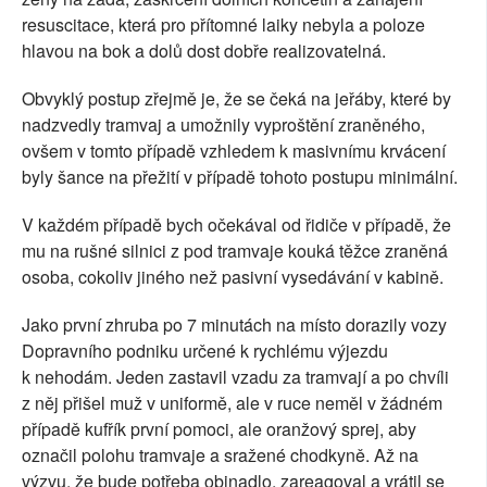
resuscitace, která pro přítomné laiky nebyla a poloze
hlavou na bok a dolů dost dobře realizovatelná.
Obvyklý postup zřejmě je, že se čeká na jeřáby, které by
nadzvedly tramvaj a umožnily vyproštění zraněného,
ovšem v tomto případě vzhledem k masivnímu krvácení
byly šance na přežití v případě tohoto postupu minimální.
V každém případě bych očekával od řidiče v případě, že
mu na rušné silnici z pod tramvaje kouká těžce zraněná
osoba, cokoliv jiného než pasivní vysedávání v kabině.
Jako první zhruba po 7 minutách na místo dorazily vozy
Dopravního podniku určené k rychlému výjezdu
k nehodám. Jeden zastavil vzadu za tramvají a po chvíli
z něj přišel muž v uniformě, ale v ruce neměl v žádném
případě kufřík první pomoci, ale oranžový sprej, aby
označil polohu tramvaje a sražené chodkyně. Až na
výzvu, že bude potřeba obinadlo, zareagoval a vrátil se