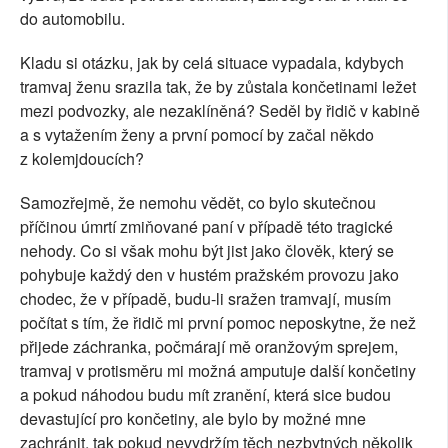
do automobilu.
Kladu si otázku, jak by celá situace vypadala, kdybych
tramvaj ženu srazila tak, že by zůstala končetinami ležet
mezi podvozky, ale nezaklíněná? Seděl by řidič v kabině
a s vytažením ženy a první pomocí by začal někdo
z kolemjdoucích?
Samozřejmě, že nemohu vědět, co bylo skutečnou
příčinou úmrtí zmiňované paní v případě této tragické
nehody. Co si však mohu být jist jako člověk, který se
pohybuje každý den v hustém pražském provozu jako
chodec, že v případě, budu-li sražen tramvají, musím
počítat s tím, že řidič mi první pomoc neposkytne, že než
přijede záchranka, počmárají mě oranžovým sprejem,
tramvaj v protisměru mi možná amputuje další končetiny
a pokud náhodou budu mít zranění, která sice budou
devastující pro končetiny, ale bylo by možné mne
zachránit, tak pokud nevydržím těch nezbytných několik