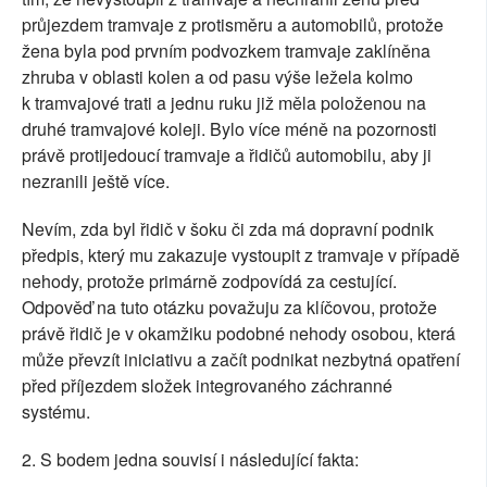
průjezdem tramvaje z protisměru a automobilů, protože
žena byla pod prvním podvozkem tramvaje zaklíněna
zhruba v oblasti kolen a od pasu výše ležela kolmo
k tramvajové trati a jednu ruku již měla položenou na
druhé tramvajové koleji. Bylo více méně na pozornosti
právě protijedoucí tramvaje a řidičů automobilu, aby ji
nezranili ještě více.
Nevím, zda byl řidič v šoku či zda má dopravní podnik
předpis, který mu zakazuje vystoupit z tramvaje v případě
nehody, protože primárně zodpovídá za cestující.
Odpověď na tuto otázku považuju za klíčovou, protože
právě řidič je v okamžiku podobné nehody osobou, která
může převzít iniciativu a začít podnikat nezbytná opatření
před příjezdem složek integrovaného záchranné
systému.
2. S bodem jedna souvisí i následující fakta: