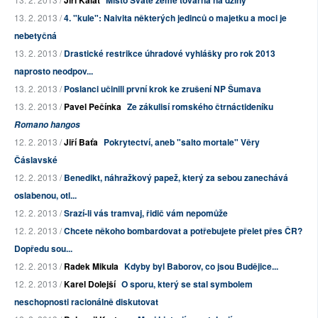
Jiří Kalát
Místo Svaté země továrna na džíny
13. 2. 2013 /
4. "kule": Naivita některých jedinců o majetku a moci je
nebetyčná
13. 2. 2013 /
Drastické restrikce úhradové vyhlášky pro rok 2013
naprosto neodpov...
13. 2. 2013 /
Poslanci učinili první krok ke zrušení NP Šumava
13. 2. 2013 /
Pavel Pečínka
Ze zákulisí romského čtrnáctideníku
Romano hangos
12. 2. 2013 /
Jiří Baťa
Pokrytectví, aneb "salto mortale" Věry
Čáslavské
12. 2. 2013 /
Benedikt, náhražkový papež, který za sebou zanechává
oslabenou, otl...
12. 2. 2013 /
Srazí-li vás tramvaj, řidič vám nepomůže
12. 2. 2013 /
Chcete někoho bombardovat a potřebujete přelet přes ČR?
Dopředu sou...
12. 2. 2013 /
Radek Mikula
Kdyby byl Baborov, co jsou Budějice...
12. 2. 2013 /
Karel Dolejší
O sporu, který se stal symbolem
neschopnosti racionálně diskutovat