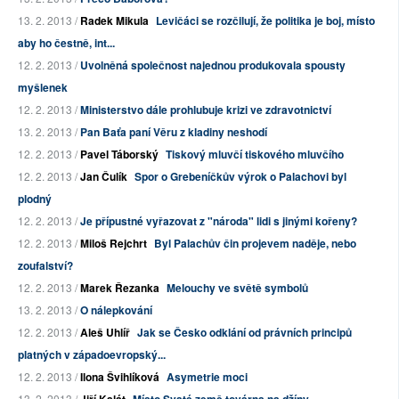
13. 2. 2013 /
Radek Mikula
Levičáci se rozčilují, že politika je boj, místo
aby ho čestně, int...
12. 2. 2013 /
Uvolněná společnost najednou produkovala spousty
myšlenek
12. 2. 2013 /
Ministerstvo dále prohlubuje krizi ve zdravotnictví
13. 2. 2013 /
Pan Baťa paní Věru z kladiny neshodí
12. 2. 2013 /
Pavel Táborský
Tiskový mluvčí tiskového mluvčího
12. 2. 2013 /
Jan Čulík
Spor o Grebeníčkův výrok o Palachovi byl
plodný
12. 2. 2013 /
Je přípustné vyřazovat z "národa" lidi s jinými kořeny?
12. 2. 2013 /
Miloš Rejchrt
Byl Palachův čin projevem naděje, nebo
zoufalství?
12. 2. 2013 /
Marek Řezanka
Melouchy ve světě symbolů
13. 2. 2013 /
O nálepkování
12. 2. 2013 /
Aleš Uhlíř
Jak se Česko odklání od právních principů
platných v západoevropský...
12. 2. 2013 /
Ilona Švihlíková
Asymetrie moci
13. 2. 2013 /