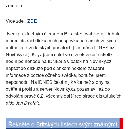
zemřela.
SOCIÁLNÍ SÍTĚ
RUBRIKY
Více zde:
ZDE
Jsem pravidelným čtenářem BL a sledoval jsem i debatu
PLNÁ VERZE STRÁNEK
o administraci diskuzních příspěvků na našich velkých
online zpravodajských portálech ( zejména IDNES.cz,
Novinky.cz). Když jsem chtěl ve čtvrtek večer několik
hodin po nehodě na IDNES a v pátek na Novinky.cz
napsat do diskuze pod článkem některé zásadní
informace z pozice očitého svědka, bohužel jsem
nepochodil. Na IDNES čekám již více než 2 dny na
ověření profilu a server Novinky.cz pozastavil až do
odvolání právě 8.2. všechny další registrace diskutujících,
píše Jan Dvořák.