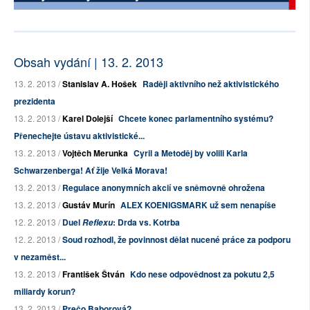
Obsah vydání | 13. 2. 2013
13. 2. 2013 /
Stanislav A. Hošek
Raději aktivního než aktivistického
prezidenta
13. 2. 2013 /
Karel Dolejší
Chcete konec parlamentního systému?
Přenechejte ústavu aktivistické...
13. 2. 2013 /
Vojtěch Merunka
Cyril a Metoděj by volili Karla
Schwarzenberga! Ať žije Velká Morava!
13. 2. 2013 /
Regulace anonymních akcií ve sněmovně ohrožena
13. 2. 2013 /
Gustáv Murín
ALEX KOENIGSMARK už sem nenapíše
12. 2. 2013 /
Duel
: Drda vs. Kotrba
Reflexu
12. 2. 2013 /
Soud rozhodl, že povinnost dělat nucené práce za podporu
v nezaměst...
13. 2. 2013 /
František Štván
Kdo nese odpovědnost za pokutu 2,5
miliardy korun?
13. 2. 2013 /
Prečo Baborová?