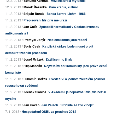
12. 2. 2013 /
Bohumil Kartous
Mezi historií a mytologií
12. 2. 2013 /
Marek Řezanka
Kam kráčíš, kulturo...
11. 2. 2013 /
Štěpán Benda
Benda kontra Liehm: 1968
11. 2. 2013 /
Přepisování historie mě uráží
11. 2. 2013 /
Jan Čulík
Způsobili normalizaci v Československu
antikomunisté?
11. 2. 2013 /
Přemysl Janýr
Nacionalismus jako řešení
11. 2. 2013 /
Boris Cvek
Katolická církev bude muset projít
demokratizačním procesem
11. 2. 2013 /
Josef Mrázek
Zažil jsem to jinak
11. 2. 2013 /
Filip Mahďák
Největšími antikomunisty jsou právě čeští
komunisté
11. 2. 2013 /
Lubomír Brožek
Svědectví o jednom zoufalém pokusu
resuscitovat svědomí
11. 2. 2013 /
Zdeněk Slanina
V Akademii je nepravostí víc, víc než si
myslíte
11. 2. 2013 /
Jan Kavan
Jan Palach: "Přičiňte se živí v boji!"
7. 1. 2013 /
Hospodaření OSBL za prosinec 2012