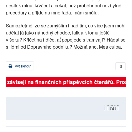
desítek minut krvácet a čekat, než proběhnout nezbytné
procedury a přijde na mne řada, mám smůlu.
Samozřejmě, že se zamýšlím i nad tím, co více jsem mohl
udělat já jako náhodný chodec, laik a k tomu ještě
v šoku? Křičet na řidiče, ať popojede s tramvají? Hádat se
s lidmi od Dopravního podniku? Možná ano. Mea culpa.
0
Vytisknout
ně závisejí na finančních příspěvcích čtenářů. Prosíme
18688