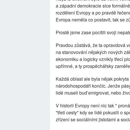
a západní demokracie sice formálně
rozdělení Evropy a po pravdě řečen
Evropa neměla co postavit, tak se z
Prostě jsme zase pocítili svoji nepa
Pravdou zůstává, že ta opravdová vo
na stanovování nějakých nových zák
ekonomiku a logicky vznikly třecí p
upřímné, a ty prospěchářsky zaměřen
Každá oblast ale byla nějak pokryta 
národohospodáři končíc. Jenže pásy 
lidé museli buď emigrovat, nebo živoř
V historii Evropy není nic tak " pr
"třetí cesty" kdy se lidé pokusili o sp
zřízení se sociálními jistotami a soci