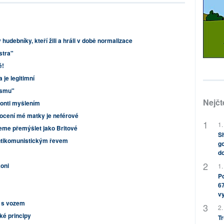
hudebníky, kteří žili a hráli v době normalizace
stra"
é!
je legitimní
ismu"
Nejčt
ronti myšlením
ocení mé matky je neférové
1.
eme přemýšlet jako Britové
Sh
antikomunistickým řevem
go
do
koni
1.
Po
67
v
 s vozem
2.
é principy
Tr