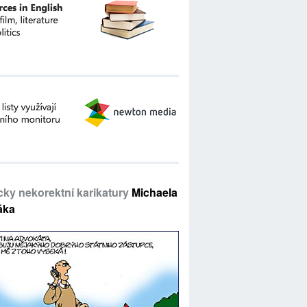
icky nekorektní karikatury
Michaela
áka