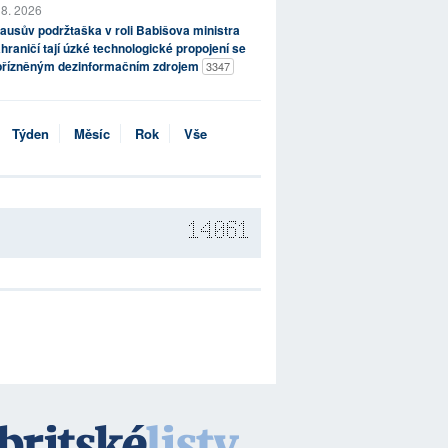
 8. 2026
ausův podržtaška v roli Babišova ministra
hraničí tají úzké technologické propojení se
přízněným dezinformačním zdrojem
3347
Týden
Měsíc
Rok
Vše
14061