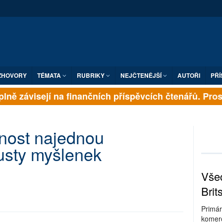
ZHOVORY
TÉMATA
RUBRIKY
NEJČTENĚJŠÍ
AUTOŘI
PŘÍ
lně závisejí na finančních příspěvcích čtenářů. Prosím
nost najednou
usty myšlenek
Všec
Brit
Primár
komerc