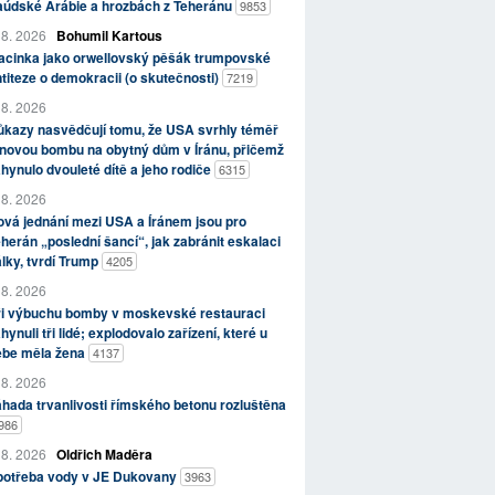
aúdské Arábie a hrozbách z Teheránu
9853
 8. 2026
Bohumil Kartous
acinka jako orwellovský pěšák trumpovské
titeze o demokracii (o skutečnosti)
7219
 8. 2026
kazy nasvědčují tomu, že USA svrhly téměř
novou bombu na obytný dům v Íránu, přičemž
hynulo dvouleté dítě a jeho rodiče
6315
 8. 2026
vá jednání mezi USA a Íránem jsou pro
herán „poslední šancí“, jak zabránit eskalaci
lky, tvrdí Trump
4205
 8. 2026
ři výbuchu bomby v moskevské restauraci
hynuli tři lidé; explodovalo zařízení, které u
ebe měla žena
4137
 8. 2026
hada trvanlivosti římského betonu rozluštěna
986
 8. 2026
Oldřich Maděra
potřeba vody v JE Dukovany
3963