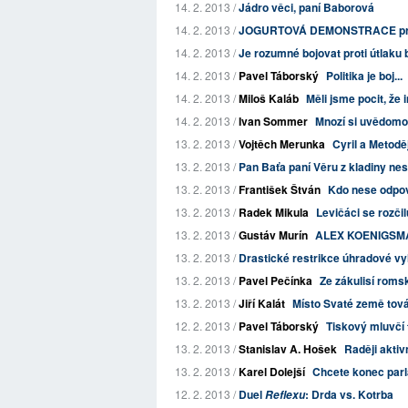
14. 2. 2013 /
Jádro věci, paní Baborová
14. 2. 2013 /
JOGURTOVÁ DEMONSTRACE proti l
14. 2. 2013 /
Je rozumné bojovat proti útlaku 
14. 2. 2013 /
Pavel Táborský
Politika je boj...
14. 2. 2013 /
Miloš Kaláb
Měli jsme pocit, že 
14. 2. 2013 /
Ivan Sommer
Mnozí si uvědomo
13. 2. 2013 /
Vojtěch Merunka
Cyril a Metodě
13. 2. 2013 /
Pan Baťa paní Věru z kladiny ne
13. 2. 2013 /
František Štván
Kdo nese odpov
13. 2. 2013 /
Radek Mikula
Levičáci se rozčilu
13. 2. 2013 /
Gustáv Murín
ALEX KOENIGSMA
13. 2. 2013 /
Drastické restrikce úhradové vy
13. 2. 2013 /
Pavel Pečínka
Ze zákulisí roms
13. 2. 2013 /
Jiří Kalát
Místo Svaté země tová
12. 2. 2013 /
Pavel Táborský
Tiskový mluvčí
13. 2. 2013 /
Stanislav A. Hošek
Raději aktiv
13. 2. 2013 /
Karel Dolejší
Chcete konec parl
12. 2. 2013 /
Duel
: Drda vs. Kotrba
Reflexu