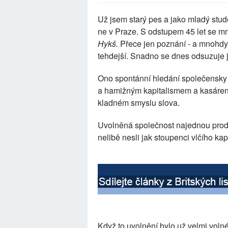
Už jsem starý pes a jako mladý stud
ne v Praze. S odstupem 45 let se mn
Hykš.
Přece jen poznání - a mnohdy 
tehdejší. Snadno se dnes odsuzuje j
Ono spontánní hledání společensky 
a hamižným kapitalismem a kasáren
kladném smyslu slova.
Uvolněná společnost najednou prod
nelibě nesli jak stoupenci vlčího k
Když to uvolnění bylo už velmi volné