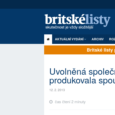
AKTUÁLNÍ VYDÁNÍ
ARCHIV
RO
Britské listy p
Uvolněná společ
produkovala spo
12. 2. 2013
čas čtení 2 minuty