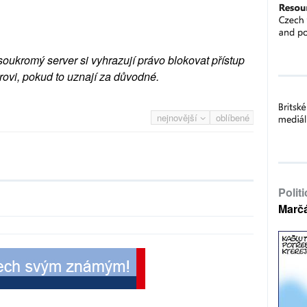
soukromý server si vyhrazují právo blokovat přístup
rovi, pokud to uznají za důvodné.
nejnovější
oblíbené
Polit
Marč