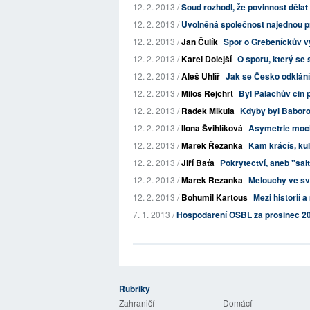
12. 2. 2013 /
Soud rozhodl, že povinnost děla
12. 2. 2013 /
Uvolněná společnost najednou 
12. 2. 2013 /
Jan Čulík
Spor o Grebeníčkův vý
12. 2. 2013 /
Karel Dolejší
O sporu, který se
12. 2. 2013 /
Aleš Uhlíř
Jak se Česko odklání
12. 2. 2013 /
Miloš Rejchrt
Byl Palachův čin 
12. 2. 2013 /
Radek Mikula
Kdyby byl Baborov
12. 2. 2013 /
Ilona Švihlíková
Asymetrie moc
12. 2. 2013 /
Marek Řezanka
Kam kráčíš, kult
12. 2. 2013 /
Jiří Baťa
Pokrytectví, aneb "sa
12. 2. 2013 /
Marek Řezanka
Melouchy ve s
12. 2. 2013 /
Bohumil Kartous
Mezi historií a
7. 1. 2013 /
Hospodaření OSBL za prosinec 2
Rubriky
 Listy
Zahraničí
Domácí