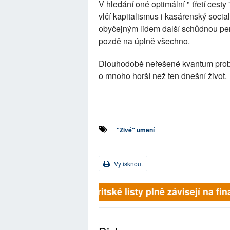
V hledání oné optimální " třetí cesty
vlčí kapitalismus i kasárenský socia
obyčejným lidem další schůdnou pe
pozdě na úplně všechno.
Dlouhodobě neřešené kvantum probl
o mnoho horší než ten dnešní život.
"Živé" umění
Vytisknout
Britské listy plně závisejí na 