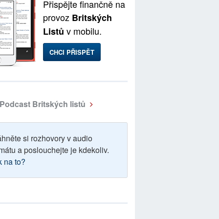
Přispějte finančně na
provoz
Britských
v mobilu.
Listů
CHCI PŘISPĚT
Podcast Britských listů
áhněte si rozhovory v audio
mátu a poslouchejte je kdekoliv.
k na to?