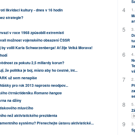
S
1.
ikvidaci kultury - dnes v 16 hodin
M
bez strategie?
an
3.
invazi v roce 1968 způsobili extremisti
Dů
vali možnost vojenského obsazení ČSSR
tu
za
j by volili Karla Schwarzenberga! Ať žije Velká Morava!
4.
shodí
No
ědnost za pokutu 2,5 miliardy korun?
Te
jí, že politika je boj, místo aby ho čestně, int...
vá
RK už sem nenapíše
2.
P
hlášky pro rok 2013 naprosto neodpov...
za
kého čtrnáctideníku
Romano hangos
s
rna na džíny
5.
 tiskového mluvčího
Zá
ního než aktivistického prezidenta
3
amentního systému? Přenechejte ústavu aktivistické...
3.
S