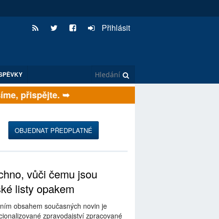
Přihlásit
SPĚVKY
e, přispějte. ➥
OBJEDNAT PŘEDPLATNÉ
hno, vůči čemu jsou
ské listy opakem
ním obsahem současných novin je
ionalizované zpravodajství zpracované