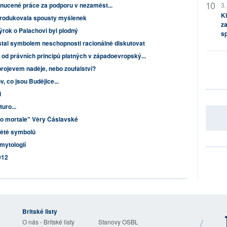
3.
t nucené práce za podporu v nezaměst...
Kl
produkovala spousty myšlenek
za
rok o Palachovi byl plodný
s
 stal symbolem neschopnosti racionálně diskutovat
 od právních principů platných v západoevropský...
projevem naděje, nebo zoufalství?
, co jsou Budějice...
i
uro...
lto mortale" Věry Čáslavské
větě symbolů
 mytologií
012
Britské listy
O nás - Britské listy
Stanovy OSBL