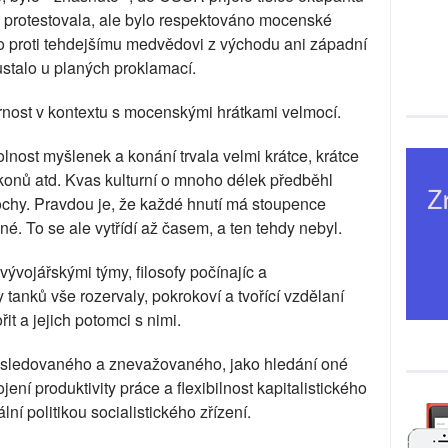
 protestovala, ale bylo respektováno mocenské
o proti tehdejšímu medvědovi z východu ani západní
ůstalo u planých proklamací.
trnost v kontextu s mocenskými hrátkami velmocí.
lnost myšlenek a konání trvala velmi krátce, krátce
onů atd. Kvas kulturní o mnoho délek předběhl
lochy. Pravdou je, že každé hnutí má stoupence
é. To se ale vytřídí až časem, a ten tehdy nebyl.
vývojářskými týmy, filosofy počínajíc a
tanků vše rozervaly, pokrokoví a tvořící vzdělaní
it a jejich potomci s nimi.
onásledovaného a znevažovaného, jako hledání oné
ojení produktivity práce a flexibilnost kapitalistického
ální politikou socialistického zřízení.