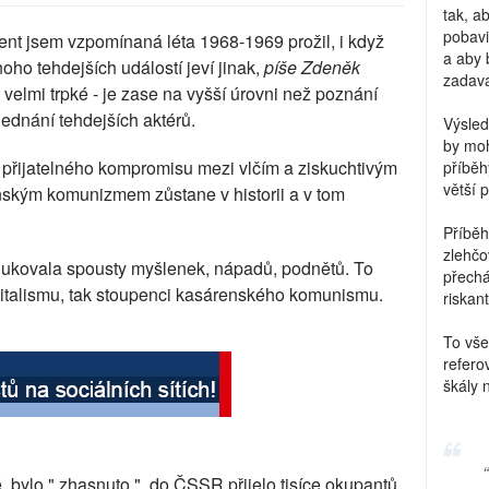
tak, a
pobavi
ent jsem vzpomínaná léta 1968-1969 prožil, i když
a aby 
oho tehdejších událostí jeví jinak,
píše Zdeněk
zadava
velmi trpké - je zase na vyšší úrovni než poznání
ednání tehdejších aktérů.
Výsled
by moh
přijatelného kompromisu mezi vlčím a ziskuchtivým
příběh
větší 
ským komunizmem zůstane v historii a v tom
Příběh
zlehčo
ukovala spousty myšlenek, nápadů, podnětů. To
přechá
apitalismu, tak stoupenci kasárenského komunismu.
riskant
To vše
refero
škály 
, bylo " zhasnuto ", do ČSSR přijelo tisíce okupantů