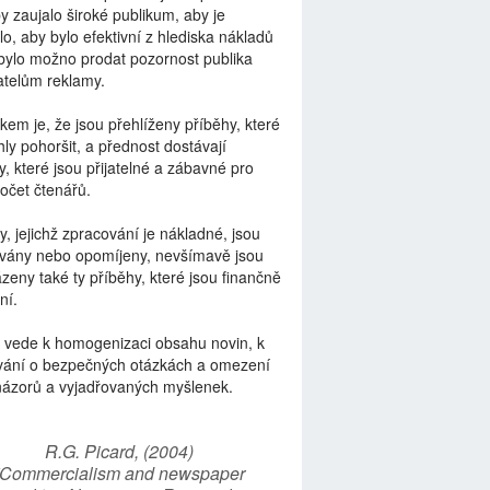
by zaujalo široké publikum, aby je
lo, aby bylo efektivní z hlediska nákladů
bylo možno prodat pozornost publika
telům reklamy.
kem je, že jsou přehlíženy příběhy, které
ly pohoršit, a přednost dostávají
y, které jsou přijatelné a zábavné pro
počet čtenářů.
y, jejichž zpracování je nákladné, jsou
vány nebo opomíjeny, nevšímavě jsou
zeny také ty příběhy, které jsou finančně
ní.
 vede k homogenizaci obsahu novin, k
vání o bezpečných otázkách a omezení
názorů a vyjadřovaných myšlenek.
R.G. Picard, (2004)
“Commercialism and newspaper