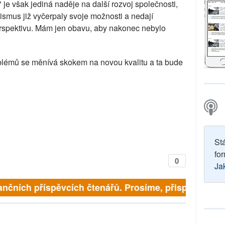
 " je však jediná naděje na další rozvoj společnosti,
lismus již vyčerpaly svoje možnosti a nedají
rspektivu. Mám jen obavu, aby nakonec nebylo
émů se měnívá skokem na novou kvalitu a ta bude
St
for
0
Ja
finančních příspěvcích čtenářů. Prosíme, přispějte. ➥