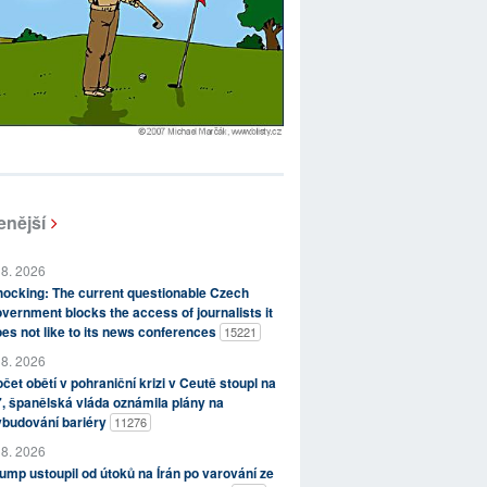
enější
 8. 2026
ocking: The current questionable Czech
vernment blocks the access of journalists it
es not like to its news conferences
15221
 8. 2026
čet obětí v pohraniční krizi v Ceutě stoupl na
, španělská vláda oznámila plány na
ybudování bariéry
11276
 8. 2026
ump ustoupil od útoků na Írán po varování ze