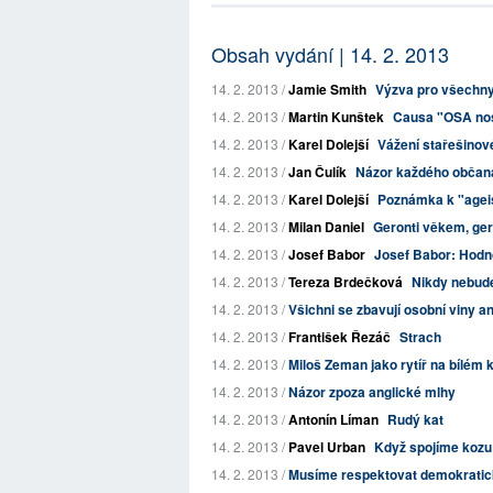
Obsah vydání | 14. 2. 2013
14. 2. 2013 /
Jamie Smith
Výzva pro všechny 
14. 2. 2013 /
Martin Kunštek
Causa "OSA no
14. 2. 2013 /
Karel Dolejší
Vážení stařešinov
14. 2. 2013 /
Jan Čulík
Názor každého občana 
14. 2. 2013 /
Karel Dolejší
Poznámka k "age
14. 2. 2013 /
Milan Daniel
Geronti věkem, ge
14. 2. 2013 /
Josef Babor
Josef Babor: Hodn
14. 2. 2013 /
Tereza Brdečková
Nikdy nebud
14. 2. 2013 /
Všichni se zbavují osobní viny 
14. 2. 2013 /
František Řezáč
Strach
14. 2. 2013 /
Miloš Zeman jako rytíř na bílém 
14. 2. 2013 /
Názor zpoza anglické mlhy
14. 2. 2013 /
Antonín Líman
Rudý kat
14. 2. 2013 /
Pavel Urban
Když spojíme kozu
14. 2. 2013 /
Musíme respektovat demokratick