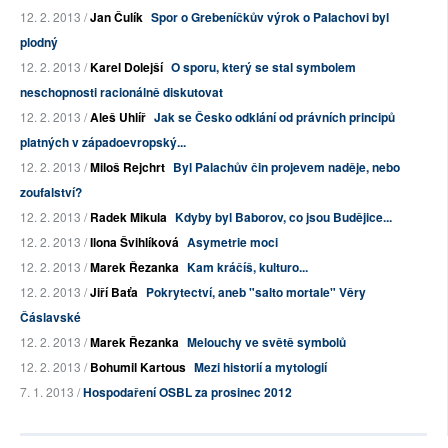
12. 2. 2013 /
Jan Čulík
Spor o Grebeníčkův výrok o Palachovi byl
plodný
12. 2. 2013 /
Karel Dolejší
O sporu, který se stal symbolem
neschopnosti racionálně diskutovat
12. 2. 2013 /
Aleš Uhlíř
Jak se Česko odklání od právních principů
platných v západoevropský...
12. 2. 2013 /
Miloš Rejchrt
Byl Palachův čin projevem naděje, nebo
zoufalství?
12. 2. 2013 /
Radek Mikula
Kdyby byl Baborov, co jsou Budějice...
12. 2. 2013 /
Ilona Švihlíková
Asymetrie moci
12. 2. 2013 /
Marek Řezanka
Kam kráčíš, kulturo...
12. 2. 2013 /
Jiří Baťa
Pokrytectví, aneb "salto mortale" Věry
Čáslavské
12. 2. 2013 /
Marek Řezanka
Melouchy ve světě symbolů
12. 2. 2013 /
Bohumil Kartous
Mezi historií a mytologií
7. 1. 2013 /
Hospodaření OSBL za prosinec 2012