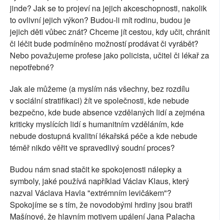
jinde? Jak se to projeví na jejich akceschopnosti, nakolik
to ovlivní jejich výkon? Budou-li mít rodinu, budou je
jejich děti vůbec znát? Chceme jít cestou, kdy učit, chránit
či léčit bude podmíněno možností prodávat či vyrábět?
Nebo považujeme profese jako policista, učitel či lékař za
nepotřebné?
Jak ale můžeme (a myslím nás všechny, bez rozdílu
v sociální stratifikaci) žít ve společnosti, kde nebude
bezpečno, kde bude absence vzdělaných lidí a zejména
kriticky myslících lidí s humanitním vzděláním, kde
nebude dostupná kvalitní lékařská péče a kde nebude
téměř nikdo věřit ve spravedlivý soudní proces?
Budou nám snad stačit ke spokojenosti nálepky a
symboly, jaké používá například Václav Klaus, který
nazval Václava Havla "extrémním levičákem"?
Spokojíme se s tím, že novodobými hrdiny jsou bratři
Mašínové, že hlavním motivem upálení Jana Palacha