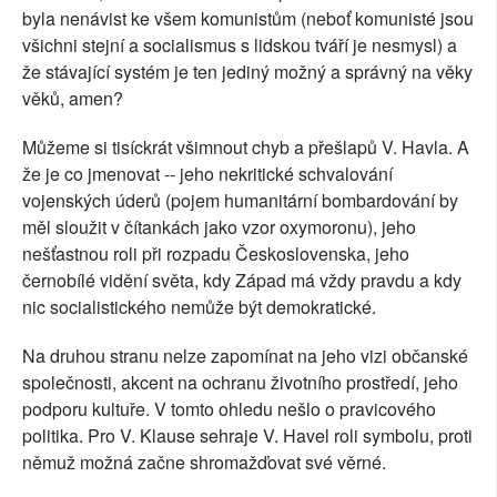
byla nenávist ke všem komunistům (neboť komunisté jsou
všichni stejní a socialismus s lidskou tváří je nesmysl) a
že stávající systém je ten jediný možný a správný na věky
věků, amen?
Můžeme si tisíckrát všimnout chyb a přešlapů V. Havla. A
že je co jmenovat -- jeho nekritické schvalování
vojenských úderů (pojem humanitární bombardování by
měl sloužit v čítankách jako vzor oxymoronu), jeho
nešťastnou roli při rozpadu Československa, jeho
černobílé vidění světa, kdy Západ má vždy pravdu a kdy
nic socialistického nemůže být demokratické.
Na druhou stranu nelze zapomínat na jeho vizi občanské
společnosti, akcent na ochranu životního prostředí, jeho
podporu kultuře. V tomto ohledu nešlo o pravicového
politika. Pro V. Klause sehraje V. Havel roli symbolu, proti
němuž možná začne shromažďovat své věrné.