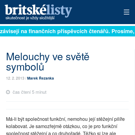
závisejí na finančních příspěvcích čtenářů. Prosíme, 
PŘIHLÁSIT
AKTUÁLNÍ VYDÁNÍ
Melouchy ve světě
ARCHIV
symbolů
ROZHOVORY
12. 2. 2013 /
Marek Řezanka
TÉMATA
čas čtení 5 minut
NEJČTENĚJŠÍ ZA 7 DNÍ
AUTOŘI
Má-li být společnost funkční, nemohou její stěžejní pilíře
kolabovat. Je samozřejmě otázkou, co je pro funkční
PŘÍSPĚVKY NA PROVOZ
společnost stěžejní a co druhořadé. Těžko si lze ale