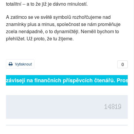
totalitní -- a to že již je dávno minulostí.
A zatímco se ve světě symbolů rozhořčujeme nad
znamínky plus a minus, společnost se nám proměňuje
zcela nenápadně, o to dynamičtěji. Neměli bychom to
přehlížet. Už proto, že tu žijeme.
0
Vytisknout
ně závisejí na finančních příspěvcích čtenářů. Prosíme
14819