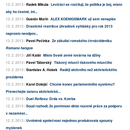
13. 2. 2013 /
Radek Mikula
Levičáci se rozčilují, že politika je boj, místo
aby ho čestně, int...
13. 2. 2013 /
Gustáv Murín
ALEX KOENIGSMARK už sem nenapíše
13. 2. 2013 /
Drastické restrikce úhradové vyhlášky pro rok 2013
naprosto neodpov...
13. 2. 2013 /
Pavel Pečínka
Ze zákulisí romského čtrnáctideníku
Romano hangos
13. 2. 2013 /
Jiří Kalát
Místo Svaté země továrna na džíny
12. 2. 2013 /
Pavel Táborský
Tiskový mluvčí tiskového mluvčího
13. 2. 2013 /
Stanislav A. Hošek
Raději aktivního než aktivistického
prezidenta
13. 2. 2013 /
Karel Dolejší
Chcete konec parlamentního systému?
Přenechejte ústavu aktivistické...
12. 2. 2013 /
Duel
: Drda vs. Kotrba
Reflexu
12. 2. 2013 /
Soud rozhodl, že povinnost dělat nucené práce za podporu
v nezaměst...
12. 2. 2013 /
Uvolněná společnost najednou produkovala spousty
myšlenek