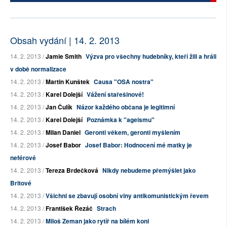
Obsah vydání | 14. 2. 2013
14. 2. 2013 /
Jamie Smith
Výzva pro všechny hudebníky, kteří žili a hráli
v době normalizace
14. 2. 2013 /
Martin Kunštek
Causa "OSA nostra"
14. 2. 2013 /
Karel Dolejší
Vážení stařešinové!
14. 2. 2013 /
Jan Čulík
Názor každého občana je legitimní
14. 2. 2013 /
Karel Dolejší
Poznámka k "ageismu"
14. 2. 2013 /
Milan Daniel
Geronti věkem, geronti myšlením
14. 2. 2013 /
Josef Babor
Josef Babor: Hodnocení mé matky je
neférové
14. 2. 2013 /
Tereza Brdečková
Nikdy nebudeme přemýšlet jako
Britové
14. 2. 2013 /
Všichni se zbavují osobní viny antikomunistickým řevem
14. 2. 2013 /
František Řezáč
Strach
14. 2. 2013 /
Miloš Zeman jako rytíř na bílém koni