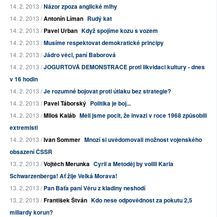
14. 2. 2013 /
Názor zpoza anglické mlhy
14. 2. 2013 /
Antonín Líman
Rudý kat
14. 2. 2013 /
Pavel Urban
Když spojíme kozu s vozem
14. 2. 2013 /
Musíme respektovat demokratické principy
14. 2. 2013 /
Jádro věci, paní Baborová
14. 2. 2013 /
JOGURTOVÁ DEMONSTRACE proti likvidaci kultury - dnes
v 16 hodin
14. 2. 2013 /
Je rozumné bojovat proti útlaku bez strategie?
14. 2. 2013 /
Pavel Táborský
Politika je boj...
14. 2. 2013 /
Miloš Kaláb
Měli jsme pocit, že invazi v roce 1968 způsobili
extremisti
14. 2. 2013 /
Ivan Sommer
Mnozí si uvědomovali možnost vojenského
obsazení ČSSR
13. 2. 2013 /
Vojtěch Merunka
Cyril a Metoděj by volili Karla
Schwarzenberga! Ať žije Velká Morava!
13. 2. 2013 /
Pan Baťa paní Věru z kladiny neshodí
13. 2. 2013 /
František Štván
Kdo nese odpovědnost za pokutu 2,5
miliardy korun?