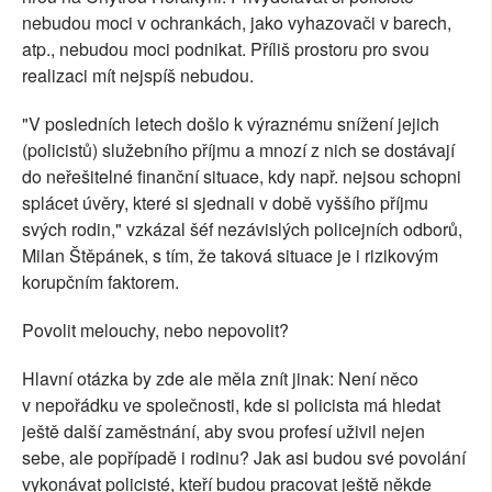
nebudou moci v ochrankách, jako vyhazovači v barech,
atp., nebudou moci podnikat. Příliš prostoru pro svou
realizaci mít nejspíš nebudou.
"V posledních letech došlo k výraznému snížení jejich
(policistů) služebního příjmu a mnozí z nich se dostávají
do neřešitelné finanční situace, kdy např. nejsou schopni
splácet úvěry, které si sjednali v době vyššího příjmu
svých rodin," vzkázal šéf nezávislých policejních odborů,
Milan Štěpánek, s tím, že taková situace je i rizikovým
korupčním faktorem.
Povolit melouchy, nebo nepovolit?
Hlavní otázka by zde ale měla znít jinak: Není něco
v nepořádku ve společnosti, kde si policista má hledat
ještě další zaměstnání, aby svou profesí uživil nejen
sebe, ale popřípadě i rodinu? Jak asi budou své povolání
vykonávat policisté, kteří budou pracovat ještě někde