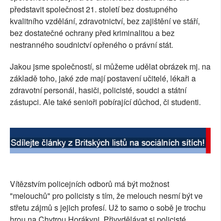
představit společnost 21. století bez dostupného
SOCIÁLNÍ SÍTĚ
kvalitního vzdělání, zdravotnictví, bez zajištění ve stáří,
bez dostatečné ochrany před kriminalitou a bez
RUBRIKY
nestranného soudnictví opřeného o právní stát.
PLNÁ VERZE STRÁNEK
Jakou jsme společností, si můžeme udělat obrázek mj. na
základě toho, jaké zde mají postavení učitelé, lékaři a
zdravotní personál, hasiči, policisté, soudci a státní
zástupci. Ale také senioři pobírající důchod, či studenti.
Vítězstvím policejních odborů má být možnost
"melouchů" pro policisty s tím, že melouch nesmí být ve
střetu zájmů s jejich profesí. Už to samo o sobě je trochu
hrou na Chytrou Horákyni. Přivydělávat si policisté