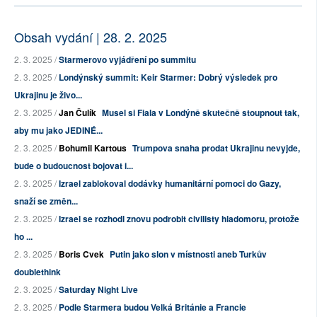
Obsah vydání | 28. 2. 2025
2. 3. 2025 /
Starmerovo vyjádření po summitu
2. 3. 2025 /
Londýnský summit: Keir Starmer: Dobrý výsledek pro
Ukrajinu je živo...
2. 3. 2025 /
Jan Čulík
Musel si Fiala v Londýně skutečně stoupnout tak,
aby mu jako JEDINÉ...
2. 3. 2025 /
Bohumil Kartous
Trumpova snaha prodat Ukrajinu nevyjde,
bude o budoucnost bojovat i...
2. 3. 2025 /
Izrael zablokoval dodávky humanitární pomoci do Gazy,
snaží se změn...
2. 3. 2025 /
Izrael se rozhodl znovu podrobit civilisty hladomoru, protože
ho ...
2. 3. 2025 /
Boris Cvek
Putin jako slon v místnosti aneb Turkův
doublethink
2. 3. 2025 /
Saturday Night Live
2. 3. 2025 /
Podle Starmera budou Velká Británie a Francie