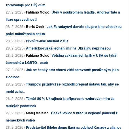
zpravodaje pro Bílý dům
27. 2. 2025 /
Fabiano Golgo
Útěk v soukromém letadle: Andrew Tate a
iluze spravedlnosti
28. 2. 2025 /
Boris Cvek
Jak Faradayovi dávala sílu pro jeho vědeckou
práci náboženská sekta
28. 2. 2025 /
První re-use obchod v ČR
28. 2. 2025 /
Americko-ruská jednání mír na Ukrajinu nepřinesou
28. 2. 2025 /
Fabiano Golgo
Většina zakázaných knih v USA se týká
černochů a LGBTQ+ osob
27. 2. 2025 /
Jak se český stát chová vůči zdravotně postiženým jako
zločinec
28. 2. 2025 /
Trumpovi příznivci se rozhodli přepsat ústavu tak, aby se
mohl uchá...
28. 2. 2025 /
Téměř 80 % Ukrajinců je připraveno vzdorovat míru za
ruských podmínek
27. 2. 2025 /
Matěj Metelec
Česká levice v křeči a nejasné poučení z
německých voleb
28. 2. 2025 /
Představitel Bílého domu tlačí na odchod Kanady z aliance