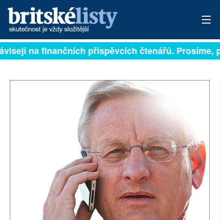
visejí na finančních příspěvcích čtenářů. Prosíme, př
PŘIHLÁSIT
AKTUÁLNÍ VYDÁNÍ
ARCHIV
ROZHOVORY
TÉMATA
NEJČTENĚJŠÍ ZA 7 DNÍ
AUTOŘI
PŘÍSPĚVKY NA PROVOZ