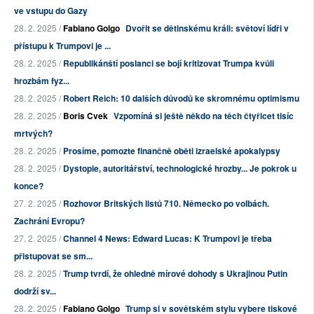
ve vstupu do Gazy
28. 2. 2025 /
Fabiano Golgo
Dvořit se dětinskému králi: světoví lídři v
přístupu k Trumpovi je ...
28. 2. 2025 /
Republikánští poslanci se bojí kritizovat Trumpa kvůli
hrozbám fyz...
28. 2. 2025 /
Robert Reich: 10 dalších důvodů ke skromnému optimismu
28. 2. 2025 /
Boris Cvek
Vzpomíná si ještě někdo na těch čtyřicet tisíc
mrtvých?
28. 2. 2025 /
Prosíme, pomozte finančně oběti izraelské apokalypsy
28. 2. 2025 /
Dystopie, autoritářství, technologické hrozby... Je pokrok u
konce?
27. 2. 2025 /
Rozhovor Britských listů 710. Německo po volbách.
Zachrání Evropu?
27. 2. 2025 /
Channel 4 News: Edward Lucas: K Trumpovi je třeba
přistupovat se sm...
28. 2. 2025 /
Trump tvrdí, že ohledně mírové dohody s Ukrajinou Putin
dodrží sv...
28. 2. 2025 /
Fabiano Golgo
Trump si v sovětském stylu vybere tiskové