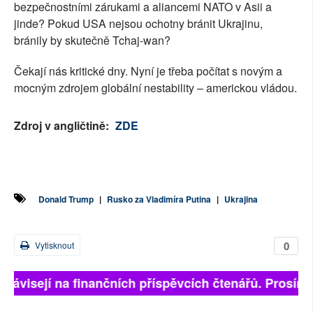
bezpečnostními zárukami a aliancemi NATO v Asii a
jinde? Pokud USA nejsou ochotny bránit Ukrajinu,
bránily by skutečně Tchaj-wan?
Čekají nás kritické dny. Nyní je třeba počítat s novým a
mocným zdrojem globální nestability – americkou vládou.
Zdroj v angličtině:
ZDE
Donald Trump
|
Rusko za Vladimíra Putina
|
Ukrajina
0
Vytisknout
 závisejí na finančních příspěvcích čtenářů. Prosíme, 