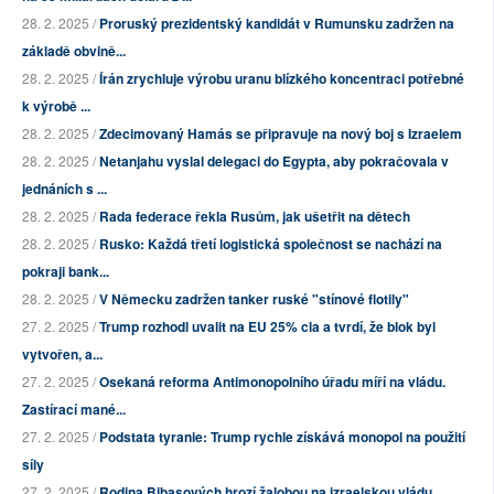
28. 2. 2025 /
Proruský prezidentský kandidát v Rumunsku zadržen na
základě obvině...
28. 2. 2025 /
Írán zrychluje výrobu uranu blízkého koncentraci potřebné
k výrobě ...
28. 2. 2025 /
Zdecimovaný Hamás se připravuje na nový boj s Izraelem
28. 2. 2025 /
Netanjahu vyslal delegaci do Egypta, aby pokračovala v
jednáních s ...
28. 2. 2025 /
Rada federace řekla Rusům, jak ušetřit na dětech
28. 2. 2025 /
Rusko: Každá třetí logistická společnost se nachází na
pokraji bank...
28. 2. 2025 /
V Německu zadržen tanker ruské "stínové flotily"
27. 2. 2025 /
Trump rozhodl uvalit na EU 25% cla a tvrdí, že blok byl
vytvořen, a...
27. 2. 2025 /
Osekaná reforma Antimonopolního úřadu míří na vládu.
Zastírací mané...
27. 2. 2025 /
Podstata tyranie: Trump rychle získává monopol na použití
síly
27. 2. 2025 /
Rodina Bibasových hrozí žalobou na izraelskou vládu,