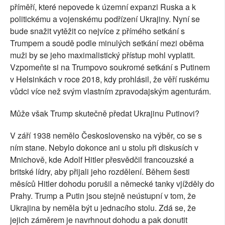
příměří, které nepovede k územní expanzi Ruska a k
politickému a vojenskému podřízení Ukrajiny. Nyní se
bude snažit vytěžit co nejvíce z přímého setkání s
Trumpem a soudě podle minulých setkání mezi oběma
muži by se jeho maximalistický přístup mohl vyplatit.
Vzpomeňte si na Trumpovo soukromé setkání s Putinem
v Helsinkách v roce 2018, kdy prohlásil, že věří ruskému
vůdci více než svým vlastním zpravodajským agenturám.
Může však Trump skutečně předat Ukrajinu Putinovi?
V září 1938 nemělo Československo na výběr, co se s
ním stane. Nebylo dokonce ani u stolu při diskusích v
Mnichově, kde Adolf Hitler přesvědčil francouzské a
britské lídry, aby přijali jeho rozdělení. Během šesti
měsíců Hitler dohodu porušil a německé tanky vjížděly do
Prahy. Trump a Putin jsou stejně neústupní v tom, že
Ukrajina by neměla být u jednacího stolu. Zdá se, že
jejich záměrem je navrhnout dohodu a pak donutit