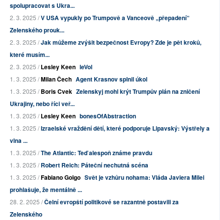
spolupracovat s Ukra...
2. 3. 2025 /
V USA vypukly po Trumpově a Vanceově „přepadení“
Zelenského prouk...
2. 3. 2025 /
Jak můžeme zvýšit bezpečnost Evropy? Zde je pět kroků,
které musím...
2. 3. 2025 /
Lesley Keen
leVol
1. 3. 2025 /
Milan Čech
Agent Krasnov splnil úkol
1. 3. 2025 /
Boris Cvek
Zelenskyj mohl krýt Trumpův plán na zničení
Ukrajiny, nebo říci veř...
1. 3. 2025 /
Lesley Keen
bonesOfAbstraction
1. 3. 2025 /
Izraelské vraždění dětí, které podporuje Lipavský: Výstřely a
vlna ...
1. 3. 2025 /
The Atlantic: Teď alespoň známe pravdu
1. 3. 2025 /
Robert Reich: Páteční nechutná scéna
1. 3. 2025 /
Fabiano Golgo
Svět je vzhůru nohama: Vláda Javiera Milei
prohlašuje, že mentálně ...
28. 2. 2025 /
Čelní evropští politikové se razantně postavili za
Zelenského