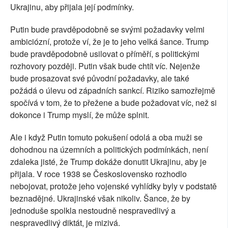
Ukrajinu, aby přijala její podmínky.
Putin bude pravděpodobně se svými požadavky velmi
ambiciózní, protože ví, že je to jeho velká šance. Trump
bude pravděpodobně usilovat o příměří, s politickými
rozhovory později. Putin však bude chtít víc. Nejenže
bude prosazovat své původní požadavky, ale také
požádá o úlevu od západních sankcí. Riziko samozřejmě
spočívá v tom, že to přežene a bude požadovat víc, než si
dokonce i Trump myslí, že může splnit.
Ale i když Putin tomuto pokušení odolá a oba muži se
dohodnou na územních a politických podmínkách, není
zdaleka jisté, že Trump dokáže donutit Ukrajinu, aby je
přijala. V roce 1938 se Československo rozhodlo
nebojovat, protože jeho vojenské vyhlídky byly v podstatě
beznadějné. Ukrajinské však nikoliv. Šance, že by
jednoduše spolkla nestoudně nespravedlivý a
nespravedlivý diktát, je mizivá.