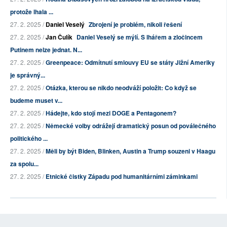
protože lhala ...
27. 2. 2025 /
Daniel Veselý
Zbrojení je problém, nikoli řešení
27. 2. 2025 /
Jan Čulík
Daniel Veselý se mýlí. S lhářem a zločincem
Putinem nelze jednat. N...
27. 2. 2025 /
Greenpeace: Odmítnutí smlouvy EU se státy Jižní Ameriky
je správný...
27. 2. 2025 /
Otázka, kterou se nikdo neodváží položit: Co když se
budeme muset v...
27. 2. 2025 /
Hádejte, kdo stojí mezi DOGE a Pentagonem?
27. 2. 2025 /
Německé volby odrážejí dramatický posun od poválečného
politického ...
27. 2. 2025 /
Měli by být Biden, Blinken, Austin a Trump souzeni v Haagu
za spolu...
27. 2. 2025 /
Etnické čistky Západu pod humanitárními záminkami