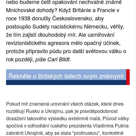
nebo budeme čelit opakování nechvalně známé
Mnichovské dohody? Když Británie a Francie v
roce 1938 donutily Československo, aby
postoupilo Sudety nacistickému Německu, věřily,
že tím zajistí dlouhodobý mír. Ale usmiřování
revizionistického agresora mělo opačný účinek,
protože připravilo půdu pro další světovou válku o
rok později,
.
píše Carl Bildt
Pokud mír znamená urovnání všech otázek, které dnes
rozdělují Rusko a Ukrajinu, pak je pravděpodobnost
dosažení takového výsledku extrémně malá. Původ války
spočívá v odhodlání ruského prezidenta Vladimira Putina
zabránit Ukrajině, aby se stala "protiruskou", konkrétně