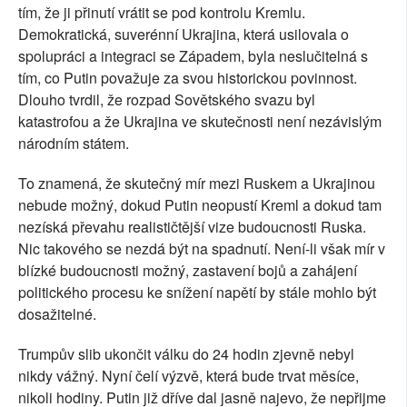
tím, že ji přinutí vrátit se pod kontrolu Kremlu.
Demokratická, suverénní Ukrajina, která usilovala o
spolupráci a integraci se Západem, byla neslučitelná s
tím, co Putin považuje za svou historickou povinnost.
Dlouho tvrdil, že rozpad Sovětského svazu byl
katastrofou a že Ukrajina ve skutečnosti není nezávislým
národním státem.
To znamená, že skutečný mír mezi Ruskem a Ukrajinou
nebude možný, dokud Putin neopustí Kreml a dokud tam
nezíská převahu realističtější vize budoucnosti Ruska.
Nic takového se nezdá být na spadnutí. Není-li však mír v
blízké budoucnosti možný, zastavení bojů a zahájení
politického procesu ke snížení napětí by stále mohlo být
dosažitelné.
Trumpův slib ukončit válku do 24 hodin zjevně nebyl
nikdy vážný. Nyní čelí výzvě, která bude trvat měsíce,
nikoli hodiny. Putin již dříve dal jasně najevo, že nepřijme