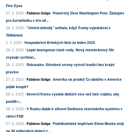
Five Eyes
27. 2. 2025 /
Fabiano Golgo
Posmrtný život Washington Post: Žalozpěv
pro žurnalistiku v éře oli...
28. 2. 2025 /
"Umění dohody" selhalo, když Trump vyjednával s
Tálibánem
2. 2. 2025 /
Hospodaření Britských listů za leden 2025
28. 2. 2025 /
Lepší dostupnost čisté vody: Nový membránový filtr
zvyšuje rychlost...
28. 2. 2025 /
Rakousko: Středové strany vytvoří koalici bez krajní
pravice
27. 2. 2025 /
Fabiano Golgo
Amerika na prodej! Co dalšího v Americe
půjde koupit?
28. 2. 2025 /
Severní Korea vyslala dalších více než tisíc vojáků, aby
posílili r...
28. 2. 2025 /
V Rusku dojde k oživení Stalinova vězeňského systému v
rámci FSB
27. 2. 2025 /
Fabiano Golgo
Podnikatelské impérium Elona Muska stojí
na 38 miliardách dolarů z ...