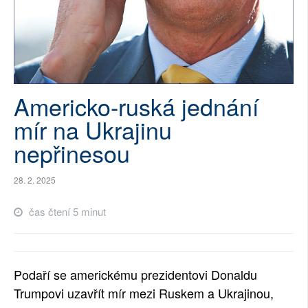
SOCIÁLNÍ SÍTĚ
RUBRIKY
PLNÁ VERZE STRÁNEK
Americko-ruská jednání
mír na Ukrajinu
nepřinesou
28. 2. 2025
čas čtení 5 minut
Podaří se americkému prezidentovi Donaldu
Trumpovi uzavřít mír mezi Ruskem a Ukrajinou,