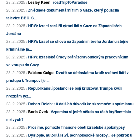
28. 2. 2025 /
Lesley Keen
roadTripToParadise
28. 2. 2025 /
Zhlédněte dokumentární film o Gaze, který potlačila
televize BBC. S...
28. 2. 2025 /
HRW: Izrael rozšířil týrání lidí v Gaze na Západní břeh
Jordánu
28. 2. 2025 /
HRW: Izrael se chová na Západním břehu Jordánu stejně
kriminálně ja...
28. 2. 2025 /
HRW: Izraelské úřady brání zdravotnickým pracovníkům
ve vstupu do Gazy
28. 2. 2025 /
Fabiano Golgo
Dvořit se dětinskému králi: světoví lídři v
přístupu k Trumpovi je ...
28. 2. 2025 /
Republikánští poslanci se bojí kritizovat Trumpa kvůli
hrozbám fyz...
28. 2. 2025 /
Robert Reich: 10 dalších důvodů ke skromnému optimismu
28. 2. 2025 /
Boris Cvek
Vzpomíná si ještě někdo na těch čtyřicet tisíc
mrtvých?
28. 2. 2025 /
Prosíme, pomozte finančně oběti izraelské apokalypsy
28. 2. 2025 /
Dystopie, autoritářství, technologické hrozby... Je pokrok u