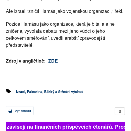
Ale Izrael "zničil Hamás jako vojenskou organizaci," řekl.
Pozice Hamásu jako organizace, která je bita, ale ne
zničena, vyvolala debatu mezi jeho vůdci o jeho
celkovém směřování, uvedli arabští zpravodajští
představitelé.
Zdroj v angličtině:
ZDE
Izrael, Palestina, Blízký a Střední východ
0
Vytisknout
ně závisejí na finančních příspěvcích čtenářů. Prosíme