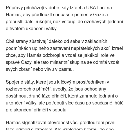
Přípravy přicházejí v době, kdy Izrael a USA tlačí na
Hamás, aby prodloužil současné příměří v Gaze a
propustil další rukojmí, než vstoupí do ožehavých jednání
o trvalém ukončení války.
Obě strany zůstávají daleko od sebe v základních
podmínkách úplného zastavení nepřátelských akcí. Izrael
chce, aby Hamás odzbrojil a vzdal se jakékoli role ve
správě Gazy, ale tato militantní skupina se odmítá vzdát
svých zbraní nebo vlivu v pásmu.
Spojené státy, které jsou klíčovým prostředníkem v
rozhovorech o příměří, uvedly, že jsou odhodlány
dosáhnout druhé fáze příměří, která zahrnuje jednání o
ukončení války, ale potřebují více času po současné lhůtě
pro ukončení příměří v sobotu.
Hamás signalizoval otevřenost vůči prodloužení první
fáze příměří s Izraelem. Ale vzhledem k tomu, že obě