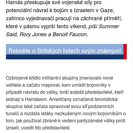
Hamás přeskupuje své vojenské síly pro
SOCIÁLNÍ SÍTĚ
potenciální návrat k bojům s Izraelem v Gaze,
zatímco vyjednavači pracují na záchraně příměří,
RUBRIKY
které v pásmu vyprší tento víkend,
píší Summer
.
Said, Rory Jones a Benoit Faucon
PLNÁ VERZE STRÁNEK
Ozbrojené křídlo militantní skupiny jmenovalo nové
velitele a začalo mapovat, kam umístit bojovníky v
případě návratu do války, tvrdí arabští představitelé, kteří
jednají s Hamásem. Američany označená teroristická
skupina také začala opravovat svou síť podzemních
tunelů a rozdala letáky nezkušeným novým bojovníkům o
tom, jak používat zbraně k vedení partyzánské války proti
Izraeli, uvedli tito představitelé.