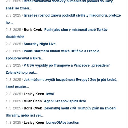
2. 3. 2025 /
Izrael zablokoval dodávky humanitární pomoci do Gazy,
snaží se změn...
2. 3. 2025 /
Izrael se rozhodl znovu podrobit civilisty hladomoru, protože
ho ...
2. 3. 2025 /
Boris Cvek
Putin jako slon v místnosti aneb Turkův
doublethink
2. 3. 2025 /
Saturday Night Live
2. 3. 2025 /
Podle Starmera budou Velká Británie a Francie
spolupracovat s Ukra...
2. 3. 2025 /
V USA vypukly po Trumpově a Vanceově „přepadení“
Zelenského prouk...
2. 3. 2025 /
Jak můžeme zvýšit bezpečnost Evropy? Zde je pět kroků,
které musím...
2. 3. 2025 /
Lesley Keen
leVol
1. 3. 2025 /
Milan Čech
Agent Krasnov splnil úkol
1. 3. 2025 /
Boris Cvek
Zelenskyj mohl krýt Trumpův plán na zničení
Ukrajiny, nebo říci veř...
1. 3. 2025 /
Lesley Keen
bonesOfAbstraction