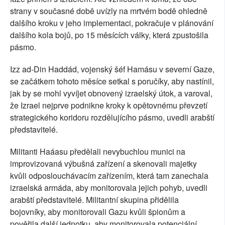
strany v současné době uvízly na mrtvém bodě ohledně
dalšího kroku v jeho implementaci, pokračuje v plánování
dalšího kola bojů, po 15 měsících války, která zpustošila
pásmo.
Izz ad-Din Haddád, vojenský šéf Hamásu v severní Gaze,
se začátkem tohoto měsíce setkal s poručíky, aby nastínil,
jak by se mohl vyvíjet obnovený izraelský útok, a varoval,
že Izrael nejprve podnikne kroky k opětovnému převzetí
strategického koridoru rozdělujícího pásmo, uvedli arabští
představitelé.
Militanti Haáasu předělali nevybuchlou munici na
improvizovaná výbušná zařízení a skenovali majetky
kvůli odposlouchávacím zařízením, která tam zanechala
izraelská armáda, aby monitorovala jejich pohyb, uvedli
arabští představitelé. Militantní skupina přidělila
bojovníky, aby monitorovali Gazu kvůli špionům a
pověřila další jednotku, aby monitorovala potenciální