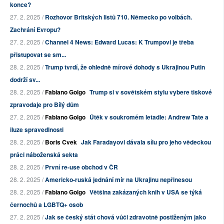
konce?
27. 2. 2025 /
Rozhovor Britských listů 710. Německo po volbách.
Zachrání Evropu?
27. 2. 2025 /
Channel 4 News: Edward Lucas: K Trumpovi je třeba
přistupovat se sm...
28. 2. 2025 /
Trump tvrdí, že ohledně mírové dohody s Ukrajinou Putin
dodrží sv...
28. 2. 2025 /
Fabiano Golgo
Trump si v sovětském stylu vybere tiskové
zpravodaje pro Bílý dům
27. 2. 2025 /
Fabiano Golgo
Útěk v soukromém letadle: Andrew Tate a
iluze spravedlnosti
28. 2. 2025 /
Boris Cvek
Jak Faradayovi dávala sílu pro jeho vědeckou
práci náboženská sekta
28. 2. 2025 /
První re-use obchod v ČR
28. 2. 2025 /
Americko-ruská jednání mír na Ukrajinu nepřinesou
28. 2. 2025 /
Fabiano Golgo
Většina zakázaných knih v USA se týká
černochů a LGBTQ+ osob
27. 2. 2025 /
Jak se český stát chová vůči zdravotně postiženým jako