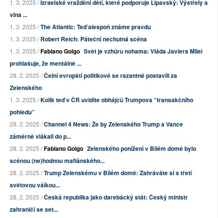
1. 3. 2025 /
Izraelské vraždění dětí, které podporuje Lipavský: Výstřely a
vlna ...
1. 3. 2025 /
The Atlantic: Teď alespoň známe pravdu
1. 3. 2025 /
Robert Reich: Páteční nechutná scéna
1. 3. 2025 /
Fabiano Golgo
Svět je vzhůru nohama: Vláda Javiera Milei
prohlašuje, že mentálně ...
28. 2. 2025 /
Čelní evropští politikové se razantně postavili za
Zelenského
1. 3. 2025 /
Kolik teď v ČR uvidíte obhájců Trumpova “transakčního
pohledu”
28. 2. 2025 /
Channel 4 News: Že by Zelenského Trump a Vance
záměrně vlákali do p...
28. 2. 2025 /
Fabiano Golgo
Zelenského ponížení v Bílém domě bylo
scénou (ne)hodnou mafiánského...
28. 2. 2025 /
Trump Zelenskému v Bílém domě: Zahráváte si s třetí
světovou váíkou...
28. 2. 2025 /
Česká republika jako darebácký stát: Český ministr
zahraničí se set...