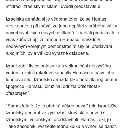
infiltraci izraelskými silami, uvedli představitelé.
Izraelská armáda si je vědoma toho, že se Hamás
přeskupuje a přiznává, že jeho nepřítel v průběhu války
naverboval tisíce nových militantů. Izraelští představitelé
však zdůrazňují, že armáda Hamásu, navzdory
nedávným veřejným demonstracím síly při předávání
rukojmích, byla válkou výrazně oslabena.
Izrael zabil tisíce bojovníků a velkou část nejvyššího
vedení a zničil raketové kapacity Hamásu a pásy jeho
tunelové sítě. Izraelská armáda také porazila regionální
spojence Hamásu, čímž mu odřízla příležitost k
přezbrojení.
"Samozřejmě, že to přebírá někdo nový," řekl Israel Ziv,
izraelský generál ve výslužbě, který stále hovoří s
izraelskými vojenskými představiteli. Hamás, řekl, je
"jako zásobník: vystřelíte jednu kulku a vynoří se další".