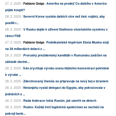
27. 2. 2025 /
Fabiano Golgo
Amerika na prodej! Co dalšího v Americe
půjde koupit?
28. 2. 2025 /
Severní Korea vyslala dalších více než tisíc vojáků, aby
posílili r...
28. 2. 2025 /
V Rusku dojde k oživení Stalinova vězeňského systému v
rámci FSB
27. 2. 2025 /
Fabiano Golgo
Podnikatelské impérium Elona Muska stojí
na 38 miliardách dolarů z ...
28. 2. 2025 /
Proruský prezidentský kandidát v Rumunsku zadržen na
základě obvině...
28. 2. 2025 /
Írán zrychluje výrobu uranu blízkého koncentraci potřebné
k výrobě ...
28. 2. 2025 /
Zdecimovaný Hamás se připravuje na nový boj s Izraelem
28. 2. 2025 /
Netanjahu vyslal delegaci do Egypta, aby pokračovala v
jednáních s ...
28. 2. 2025 /
Rada federace řekla Rusům, jak ušetřit na dětech
28. 2. 2025 /
Rusko: Každá třetí logistická společnost se nachází na
pokraji bank...