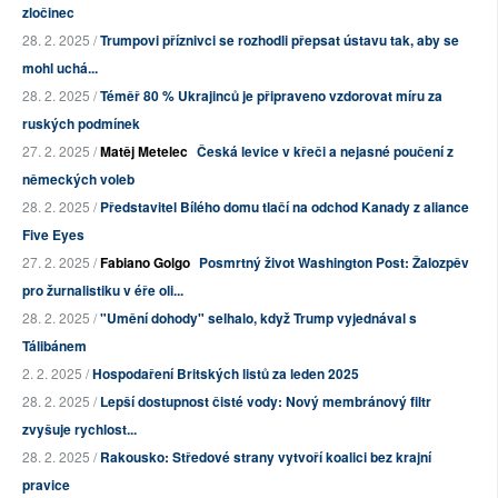
zločinec
28. 2. 2025 /
Trumpovi příznivci se rozhodli přepsat ústavu tak, aby se
mohl uchá...
28. 2. 2025 /
Téměř 80 % Ukrajinců je připraveno vzdorovat míru za
ruských podmínek
27. 2. 2025 /
Matěj Metelec
Česká levice v křeči a nejasné poučení z
německých voleb
28. 2. 2025 /
Představitel Bílého domu tlačí na odchod Kanady z aliance
Five Eyes
27. 2. 2025 /
Fabiano Golgo
Posmrtný život Washington Post: Žalozpěv
pro žurnalistiku v éře oli...
28. 2. 2025 /
"Umění dohody" selhalo, když Trump vyjednával s
Tálibánem
2. 2. 2025 /
Hospodaření Britských listů za leden 2025
28. 2. 2025 /
Lepší dostupnost čisté vody: Nový membránový filtr
zvyšuje rychlost...
28. 2. 2025 /
Rakousko: Středové strany vytvoří koalici bez krajní
pravice