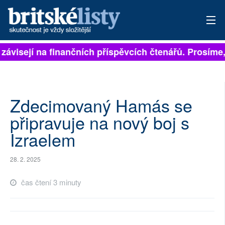
 závisejí na finančních příspěvcích čtenářů. Prosíme, 
PŘIHLÁSIT
AKTUÁLNÍ VYDÁNÍ
ARCHIV
Zdecimovaný Hamás se
připravuje na nový boj s
ROZHOVORY
Izraelem
TÉMATA
28. 2. 2025
NEJČTENĚJŠÍ ZA 7 DNÍ
čas čtení 3 minuty
AUTOŘI
PŘÍSPĚVKY NA PROVOZ