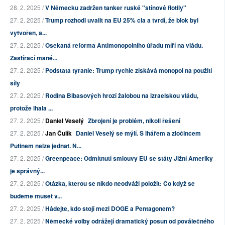
28. 2. 2025 /
V Německu zadržen tanker ruské "stínové flotily"
27. 2. 2025 /
Trump rozhodl uvalit na EU 25% cla a tvrdí, že blok byl
vytvořen, a...
27. 2. 2025 /
Osekaná reforma Antimonopolního úřadu míří na vládu.
Zastírací mané...
27. 2. 2025 /
Podstata tyranie: Trump rychle získává monopol na použití
síly
27. 2. 2025 /
Rodina Bibasových hrozí žalobou na izraelskou vládu,
protože lhala ...
27. 2. 2025 /
Daniel Veselý
Zbrojení je problém, nikoli řešení
27. 2. 2025 /
Jan Čulík
Daniel Veselý se mýlí. S lhářem a zločincem
Putinem nelze jednat. N...
27. 2. 2025 /
Greenpeace: Odmítnutí smlouvy EU se státy Jižní Ameriky
je správný...
27. 2. 2025 /
Otázka, kterou se nikdo neodváží položit: Co když se
budeme muset v...
27. 2. 2025 /
Hádejte, kdo stojí mezi DOGE a Pentagonem?
27. 2. 2025 /
Německé volby odrážejí dramatický posun od poválečného