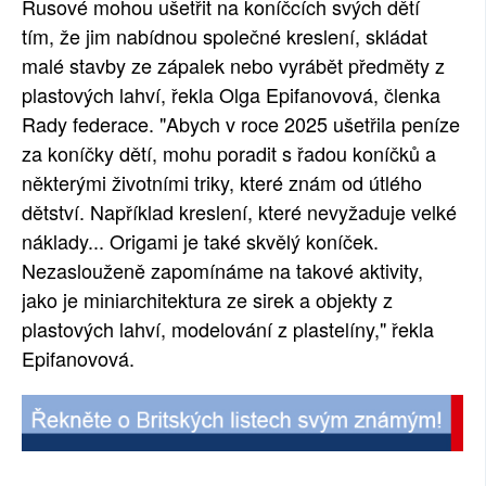
Rusové mohou ušetřit na koníčcích svých dětí
SOCIÁLNÍ SÍTĚ
tím, že jim nabídnou společné kreslení, skládat
malé stavby ze zápalek nebo vyrábět předměty z
RUBRIKY
plastových lahví, řekla Olga Epifanovová, členka
Rady federace. "Abych v roce 2025 ušetřila peníze
PLNÁ VERZE STRÁNEK
za koníčky dětí, mohu poradit s řadou koníčků a
některými životními triky, které znám od útlého
dětství. Například kreslení, které nevyžaduje velké
náklady... Origami je také skvělý koníček.
Nezaslouženě zapomínáme na takové aktivity,
jako je miniarchitektura ze sirek a objekty z
plastových lahví, modelování z plastelíny," řekla
Epifanovová.