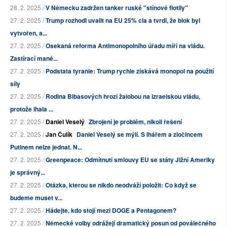
28. 2. 2025 /
V Německu zadržen tanker ruské "stínové flotily"
27. 2. 2025 /
Trump rozhodl uvalit na EU 25% cla a tvrdí, že blok byl
vytvořen, a...
27. 2. 2025 /
Osekaná reforma Antimonopolního úřadu míří na vládu.
Zastírací mané...
27. 2. 2025 /
Podstata tyranie: Trump rychle získává monopol na použití
síly
27. 2. 2025 /
Rodina Bibasových hrozí žalobou na izraelskou vládu,
protože lhala ...
27. 2. 2025 /
Daniel Veselý
Zbrojení je problém, nikoli řešení
27. 2. 2025 /
Jan Čulík
Daniel Veselý se mýlí. S lhářem a zločincem
Putinem nelze jednat. N...
27. 2. 2025 /
Greenpeace: Odmítnutí smlouvy EU se státy Jižní Ameriky
je správný...
27. 2. 2025 /
Otázka, kterou se nikdo neodváží položit: Co když se
budeme muset v...
27. 2. 2025 /
Hádejte, kdo stojí mezi DOGE a Pentagonem?
27. 2. 2025 /
Německé volby odrážejí dramatický posun od poválečného