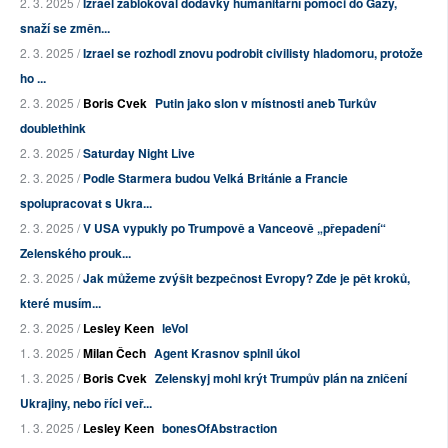
2. 3. 2025 /
Izrael zablokoval dodávky humanitární pomoci do Gazy,
snaží se změn...
2. 3. 2025 /
Izrael se rozhodl znovu podrobit civilisty hladomoru, protože
ho ...
2. 3. 2025 /
Boris Cvek
Putin jako slon v místnosti aneb Turkův
doublethink
2. 3. 2025 /
Saturday Night Live
2. 3. 2025 /
Podle Starmera budou Velká Británie a Francie
spolupracovat s Ukra...
2. 3. 2025 /
V USA vypukly po Trumpově a Vanceově „přepadení“
Zelenského prouk...
2. 3. 2025 /
Jak můžeme zvýšit bezpečnost Evropy? Zde je pět kroků,
které musím...
2. 3. 2025 /
Lesley Keen
leVol
1. 3. 2025 /
Milan Čech
Agent Krasnov splnil úkol
1. 3. 2025 /
Boris Cvek
Zelenskyj mohl krýt Trumpův plán na zničení
Ukrajiny, nebo říci veř...
1. 3. 2025 /
Lesley Keen
bonesOfAbstraction