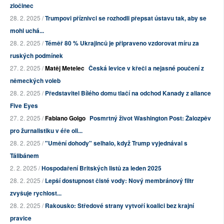
zločinec
28. 2. 2025 /
Trumpovi příznivci se rozhodli přepsat ústavu tak, aby se
mohl uchá...
28. 2. 2025 /
Téměř 80 % Ukrajinců je připraveno vzdorovat míru za
ruských podmínek
27. 2. 2025 /
Matěj Metelec
Česká levice v křeči a nejasné poučení z
německých voleb
28. 2. 2025 /
Představitel Bílého domu tlačí na odchod Kanady z aliance
Five Eyes
27. 2. 2025 /
Fabiano Golgo
Posmrtný život Washington Post: Žalozpěv
pro žurnalistiku v éře oli...
28. 2. 2025 /
"Umění dohody" selhalo, když Trump vyjednával s
Tálibánem
2. 2. 2025 /
Hospodaření Britských listů za leden 2025
28. 2. 2025 /
Lepší dostupnost čisté vody: Nový membránový filtr
zvyšuje rychlost...
28. 2. 2025 /
Rakousko: Středové strany vytvoří koalici bez krajní
pravice