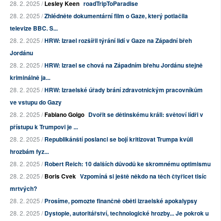
28. 2. 2025 /
Lesley Keen
roadTripToParadise
28. 2. 2025 /
Zhlédněte dokumentární film o Gaze, který potlačila
televize BBC. S...
28. 2. 2025 /
HRW: Izrael rozšířil týrání lidí v Gaze na Západní břeh
Jordánu
28. 2. 2025 /
HRW: Izrael se chová na Západním břehu Jordánu stejně
kriminálně ja...
28. 2. 2025 /
HRW: Izraelské úřady brání zdravotnickým pracovníkům
ve vstupu do Gazy
28. 2. 2025 /
Fabiano Golgo
Dvořit se dětinskému králi: světoví lídři v
přístupu k Trumpovi je ...
28. 2. 2025 /
Republikánští poslanci se bojí kritizovat Trumpa kvůli
hrozbám fyz...
28. 2. 2025 /
Robert Reich: 10 dalších důvodů ke skromnému optimismu
28. 2. 2025 /
Boris Cvek
Vzpomíná si ještě někdo na těch čtyřicet tisíc
mrtvých?
28. 2. 2025 /
Prosíme, pomozte finančně oběti izraelské apokalypsy
28. 2. 2025 /
Dystopie, autoritářství, technologické hrozby... Je pokrok u