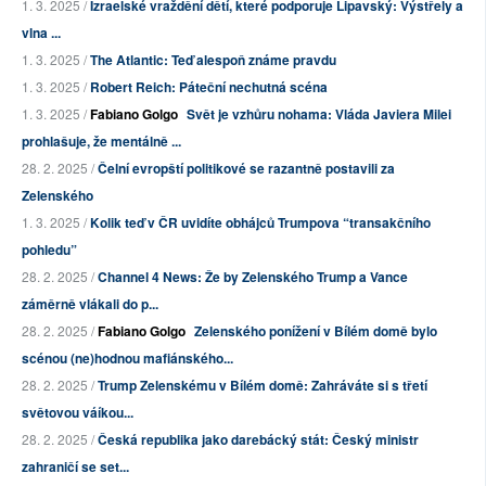
1. 3. 2025 /
Izraelské vraždění dětí, které podporuje Lipavský: Výstřely a
vlna ...
1. 3. 2025 /
The Atlantic: Teď alespoň známe pravdu
1. 3. 2025 /
Robert Reich: Páteční nechutná scéna
1. 3. 2025 /
Fabiano Golgo
Svět je vzhůru nohama: Vláda Javiera Milei
prohlašuje, že mentálně ...
28. 2. 2025 /
Čelní evropští politikové se razantně postavili za
Zelenského
1. 3. 2025 /
Kolik teď v ČR uvidíte obhájců Trumpova “transakčního
pohledu”
28. 2. 2025 /
Channel 4 News: Že by Zelenského Trump a Vance
záměrně vlákali do p...
28. 2. 2025 /
Fabiano Golgo
Zelenského ponížení v Bílém domě bylo
scénou (ne)hodnou mafiánského...
28. 2. 2025 /
Trump Zelenskému v Bílém domě: Zahráváte si s třetí
světovou váíkou...
28. 2. 2025 /
Česká republika jako darebácký stát: Český ministr
zahraničí se set...