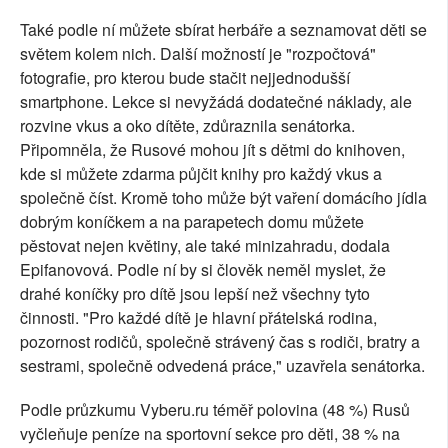
Také podle ní můžete sbírat herbáře a seznamovat děti se
světem kolem nich. Další možností je "rozpočtová"
fotografie, pro kterou bude stačit nejjednodušší
smartphone. Lekce si nevyžádá dodatečné náklady, ale
rozvine vkus a oko dítěte, zdůraznila senátorka.
Připomněla, že Rusové mohou jít s dětmi do knihoven,
kde si můžete zdarma půjčit knihy pro každý vkus a
společně číst. Kromě toho může být vaření domácího jídla
dobrým koníčkem a na parapetech domu můžete
pěstovat nejen květiny, ale také minizahradu, dodala
Epifanovová. Podle ní by si člověk neměl myslet, že
drahé koníčky pro dítě jsou lepší než všechny tyto
činnosti. "Pro každé dítě je hlavní přátelská rodina,
pozornost rodičů, společně strávený čas s rodiči, bratry a
sestrami, společně odvedená práce," uzavřela senátorka.
Podle průzkumu Vyberu.ru téměř polovina (48 %) Rusů
vyčleňuje peníze na sportovní sekce pro děti, 38 % na