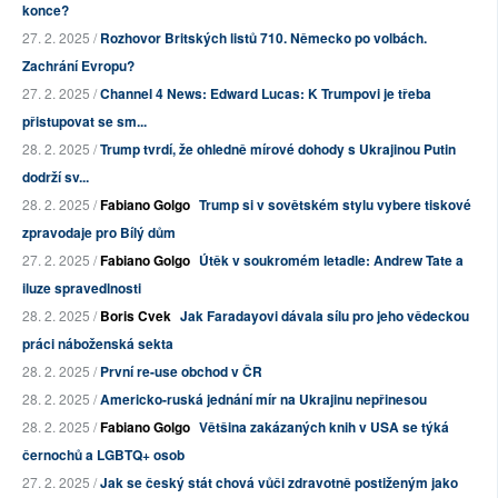
konce?
27. 2. 2025 /
Rozhovor Britských listů 710. Německo po volbách.
Zachrání Evropu?
27. 2. 2025 /
Channel 4 News: Edward Lucas: K Trumpovi je třeba
přistupovat se sm...
28. 2. 2025 /
Trump tvrdí, že ohledně mírové dohody s Ukrajinou Putin
dodrží sv...
28. 2. 2025 /
Fabiano Golgo
Trump si v sovětském stylu vybere tiskové
zpravodaje pro Bílý dům
27. 2. 2025 /
Fabiano Golgo
Útěk v soukromém letadle: Andrew Tate a
iluze spravedlnosti
28. 2. 2025 /
Boris Cvek
Jak Faradayovi dávala sílu pro jeho vědeckou
práci náboženská sekta
28. 2. 2025 /
První re-use obchod v ČR
28. 2. 2025 /
Americko-ruská jednání mír na Ukrajinu nepřinesou
28. 2. 2025 /
Fabiano Golgo
Většina zakázaných knih v USA se týká
černochů a LGBTQ+ osob
27. 2. 2025 /
Jak se český stát chová vůči zdravotně postiženým jako