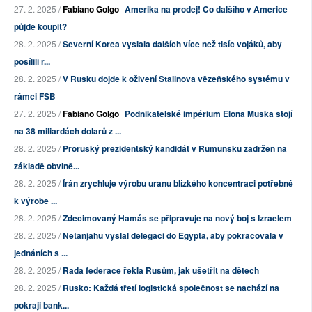
27. 2. 2025 /
Fabiano Golgo
Amerika na prodej! Co dalšího v Americe
půjde koupit?
28. 2. 2025 /
Severní Korea vyslala dalších více než tisíc vojáků, aby
posílili r...
28. 2. 2025 /
V Rusku dojde k oživení Stalinova vězeňského systému v
rámci FSB
27. 2. 2025 /
Fabiano Golgo
Podnikatelské impérium Elona Muska stojí
na 38 miliardách dolarů z ...
28. 2. 2025 /
Proruský prezidentský kandidát v Rumunsku zadržen na
základě obvině...
28. 2. 2025 /
Írán zrychluje výrobu uranu blízkého koncentraci potřebné
k výrobě ...
28. 2. 2025 /
Zdecimovaný Hamás se připravuje na nový boj s Izraelem
28. 2. 2025 /
Netanjahu vyslal delegaci do Egypta, aby pokračovala v
jednáních s ...
28. 2. 2025 /
Rada federace řekla Rusům, jak ušetřit na dětech
28. 2. 2025 /
Rusko: Každá třetí logistická společnost se nachází na
pokraji bank...