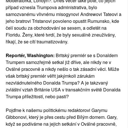
Moderátorka, Londýn?: Dnes večer také poté, co jejich
případ vznesla Trumpova administrativa, bylo
samozvanému vlivnému misogynovi Andrewovi Tateovi a
jeho bratrovi Tristanovi povoleno opustit Rumunsko, kde
čelí soudu za obchodování se sexem, a odletět na
Floridu. Ženy, které tvrdí, že byly sexuálně zneužívány,
říkají, že se cítí traumatizovány.
Reportér, Washington:
Britský premiér se s Donaldem
Trumpem samozřejmě setkal již dříve, ale nikdy ne v
Oválné pracovně a nikdy nešlo o tak zásadní věci. Může
však britský premiér věřit jakýmkoli zárukám
nezvládnutelného Donalda Trumpa? A je takzvaný
zvláštní vztah Británie USA v transakčním světě Donalda
Trumpa příležitostí, nebo pastí?
Pojďme k našemu politickému redaktorovi Garymu
Gibbonovi, který je přes cestu před Bílým domem. Gary,
když se podíváme na jejich setkání v Oválné pracovně,