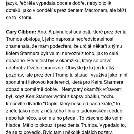
jazyk, řeč těla vypadala docela dobře, nebylo tolik
doteků jako v pondělí s prezidentem Macronem, ale blíží
se to k tomu.
Gary Gibbon:
Ano. A plynulost událostí, které prezidenta
Trumpa obklopují, jeho naprostá nepředvídatelnost
znamenala, že mám podezření, že určitě někteří z týmu
kolem Starmera byli velmi nervózní z toho, jak to celé
dopadne. První test byl v okamžiku, který se právě
odehrál v Oválné pracovně. Obvykle je to jen krátký
pozdrav, ale prezident Trump tu situaci využívá jako mini
spontánní tiskovou konferenci, která pro Keira Starmera
dopadla poměrně dobře. Nestydatý okamžik vtíravosti
byl, když Keir Starmer vytáhl z kapsy obálku, trochu
křečovité divadlo."Dopis, který nesu od pana krále," to
znělo jako něco z nějakého filmu o tudorovském období
nebo tak něco, a on mu ho předal. To všechno šlo velmi
hladce. Mělo to okouzlit prezidenta Trumpa. Vypadalo to,
že se to povedlo. Bylo tam i několik dalších pozitiv,