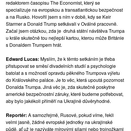
redaktorem časopisu The Economist, který se
specializuje na evropskou a transatlantickou bezpečnost
a na Rusko. Hovořil jsem s ním v době, kdy se Keir
Starmer a Donald Trump setkávali v Oválné pracovně.
Začal jsem otázkou, zda je druhá státní návštěva Trumpa
u krále skutečně tou nejlepší kartou, kterou může Británie
s Donaldem Trumpem hrát.
Edward Lucas:
Myslím, že k těmto setkáním je třeba
přistupovat se směsí divadelních studií a psychologie
batolat a s možností opravdu pěkného Trumpova výletu
do Královského paláce. Je to věc, která upoutá pozornost
Donalda Trumpa. Jiná věc je, zda skutečně poskytne
americké bezpečnostní záruky, které budeme potřebovat,
aby bylo jakékoli příměří na Ukrajině důvěryhodné.
Reportér:
A samozřejmě, Rusové, pokud víme, řekli
velmi jasně, žádné evropské jednotky na ukrajinské
půdě, ať už je nazýváte mírovými silami nebo trojnožkami