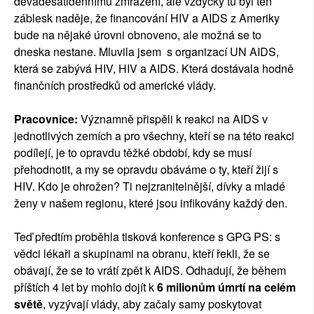
devadesátidennímu zmrazení, ale vždycky tu byl ten
záblesk naděje, že financování HIV a AIDS z Ameriky
bude na nějaké úrovni obnoveno, ale možná se to
dneska nestane. Mluvila jsem s organizací UN AIDS,
která se zabývá HIV, HIV a AIDS. Která dostávala hodně
finančních prostředků od americké vlády.
Pracovnice:
Významně přispěli k reakci na AIDS v
jednotlivých zemích a pro všechny, kteří se na této reakci
podílejí, je to opravdu těžké období, kdy se musí
přehodnotit, a my se opravdu obáváme o ty, kteří žijí s
HIV. Kdo je ohrožen? Ti nejzranitelnější, dívky a mladé
ženy v našem regionu, které jsou infikovány každý den.
Teď předtím proběhla tisková konference s GPG PS: s
vědci lékaři a skupinami na obranu, kteří řekli, že se
obávají, že se to vrátí zpět k AIDS. Odhadují, že během
příštích 4 let by mohlo dojít k
6 milionům úmrtí na celém
světě
, vyzývají vlády, aby začaly samy poskytovat