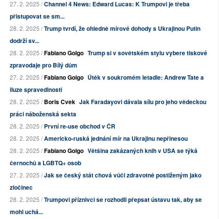
27. 2. 2025 /
Channel 4 News: Edward Lucas: K Trumpovi je třeba
přistupovat se sm...
28. 2. 2025 /
Trump tvrdí, že ohledně mírové dohody s Ukrajinou Putin
dodrží sv...
28. 2. 2025 /
Fabiano Golgo
Trump si v sovětském stylu vybere tiskové
zpravodaje pro Bílý dům
27. 2. 2025 /
Fabiano Golgo
Útěk v soukromém letadle: Andrew Tate a
iluze spravedlnosti
28. 2. 2025 /
Boris Cvek
Jak Faradayovi dávala sílu pro jeho vědeckou
práci náboženská sekta
28. 2. 2025 /
První re-use obchod v ČR
28. 2. 2025 /
Americko-ruská jednání mír na Ukrajinu nepřinesou
28. 2. 2025 /
Fabiano Golgo
Většina zakázaných knih v USA se týká
černochů a LGBTQ+ osob
27. 2. 2025 /
Jak se český stát chová vůči zdravotně postiženým jako
zločinec
28. 2. 2025 /
Trumpovi příznivci se rozhodli přepsat ústavu tak, aby se
mohl uchá...