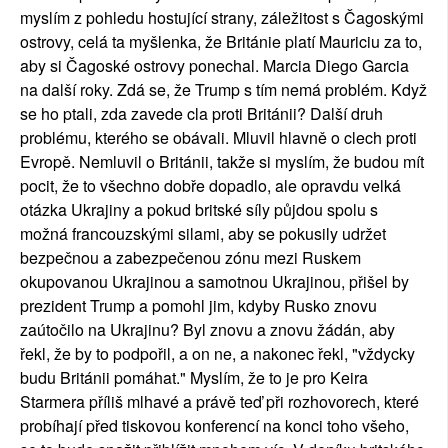
myslím z pohledu hostující strany, záležitost s Čagoskými
ostrovy, celá ta myšlenka, že Británie platí Mauriciu za to,
aby si Čagoské ostrovy ponechal. Marcia Diego Garcia
na další roky. Zdá se, že Trump s tím nemá problém. Když
se ho ptali, zda zavede cla proti Británii? Další druh
problému, kterého se obávali. Mluvil hlavně o clech proti
Evropě. Nemluvil o Británii, takže si myslím, že budou mít
pocit, že to všechno dobře dopadlo, ale opravdu velká
otázka Ukrajiny a pokud britské síly půjdou spolu s
možná francouzskými silami, aby se pokusily udržet
bezpečnou a zabezpečenou zónu mezi Ruskem
okupovanou Ukrajinou a samotnou Ukrajinou, přišel by
prezident Trump a pomohl jim, kdyby Rusko znovu
zaútočilo na Ukrajinu? Byl znovu a znovu žádán, aby
řekl, že by to podpořil, a on ne, a nakonec řekl, "vždycky
budu Británii pomáhat." Myslím, že to je pro Keira
Starmera příliš mlhavé a právě teď při rozhovorech, které
probíhají před tiskovou konferencí na konci toho všeho,