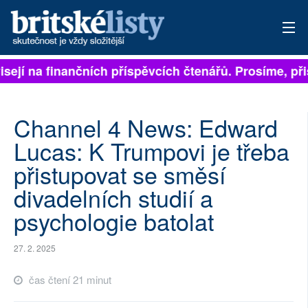
ejí na finančních příspěvcích čtenářů. Prosíme, přispě
PŘIHLÁSIT
AKTUÁLNÍ VYDÁNÍ
Channel 4 News: Edward
ARCHIV
Lucas: K Trumpovi je třeba
přistupovat se směsí
ROZHOVORY
divadelních studií a
TÉMATA
psychologie batolat
NEJČTENĚJŠÍ ZA 7 DNÍ
27. 2. 2025
AUTOŘI
čas čtení 21 minut
PŘÍSPĚVKY NA PROVOZ