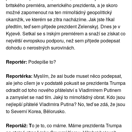
britského premiéra, amerického prezidenta, a je skoro
možné zapomenout na ten mimořádný geopolitický
okamžik, ve kterém se zítra nacházíme. Jak jste říkal
předtím, teď sem přijede prezident Zelenskyj. Dnes je v
Kyjevě. Setkal se s irským premiérem a snaží se získat co
největší evropskou podporu, než sem přijede podepsat
dohodu o nerostných surovinách.
Reportér:
Podepíše to?
Reportérka:
Myslím, že asi bude muset něco podepsat,
ale jeho cílem je v podstatě pokusit se prezidenta Trumpa
odradit od toho nového přátelství s Vladimirem Putinem
a zamyslet se nad tím. Jaký to mimořádný obrat. Kdo jsou
nejlepší přátelé Vladimira Putina? No, teď se zdá, že jsou
to Severní Korea, Bělorusko.
Reportáž: T
o je to, co máme. Máme prezidenta Trumpa