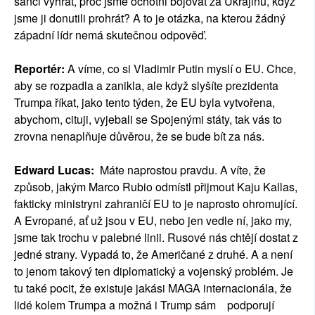
šanci vyhrát, proč jsme ochotni bojovat za Ukrajinu, když
jsme ji donutili prohrát? A to je otázka, na kterou žádný
západní lídr nemá skutečnou odpověď.
Reportér:
A víme, co si Vladimir Putin myslí o EU. Chce,
aby se rozpadla a zanikla, ale když slyšíte prezidenta
Trumpa říkat, jako tento týden, že EU byla vytvořena,
abychom, cituji, vyjebali se Spojenými státy, tak vás to
zrovna nenaplňuje důvěrou, že se bude bít za nás.
Edward Lucas:
Máte naprostou pravdu. A víte, že
způsob, jakým Marco Rubio odmístl přijmout Kaju Kallas,
fakticky ministryni zahraničí EU to je naprosto ohromující.
A Evropané, ať už jsou v EU, nebo jen vedle ní, jako my,
jsme tak trochu v palebné linii. Rusové nás chtějí dostat z
jedné strany. Vypadá to, že Američané z druhé. A a není
to jenom takový ten diplomatický a vojenský problém. Je
tu také pocit, že existuje jakási MAGA internacionála, že
lidé kolem Trumpa a možná i Trump sám podporují