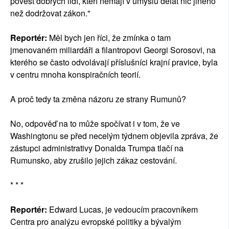
pověst dobrých lidí, kteří nemají v úmyslu dělat nic jiného
než dodržovat zákon."
Reportér:
Měl bych jen říci, že zmínka o tam
jmenovaném miliardáři a filantropovi Georgi Sorosovi, na
kterého se často odvolávají příslušníci krajní pravice, byla
v centru mnoha konspiračních teorií.
A proč tedy ta změna názoru ze strany Rumunů?
No, odpověď na to může spočívat i v tom, že ve
Washingtonu se před necelým týdnem objevila zpráva, že
zástupci administrativy Donalda Trumpa tlačí na
Rumunsko, aby zrušilo jejich zákaz cestování.
* * *
Reportér:
Edward Lucas, je vedoucím pracovníkem
Centra pro analýzu evropské politiky a bývalým