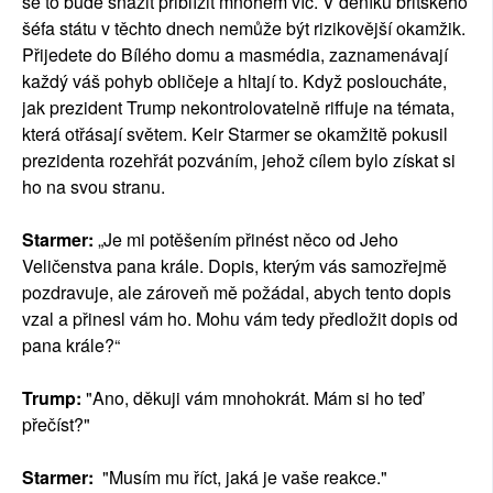
se to bude snažit přiblížit mnohem víc. V deníku britského
šéfa státu v těchto dnech nemůže být rizikovější okamžik.
Přijedete do Bílého domu a masmédia, zaznamenávají
každý váš pohyb obličeje a hltají to. Když posloucháte,
jak prezident Trump nekontrolovatelně riffuje na témata,
která otřásají světem. Keir Starmer se okamžitě pokusil
prezidenta rozehřát pozváním, jehož cílem bylo získat si
ho na svou stranu.
Starmer:
„Je mi potěšením přinést něco od Jeho
Veličenstva pana krále. Dopis, kterým vás samozřejmě
pozdravuje, ale zároveň mě požádal, abych tento dopis
vzal a přinesl vám ho. Mohu vám tedy předložit dopis od
pana krále?“
Trump:
"Ano, děkuji vám mnohokrát. Mám si ho teď
přečíst?"
Starmer:
"Musím mu říct, jaká je vaše reakce."