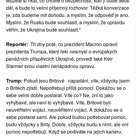
Můžete si říkat, co chcete o bezpečnosti, kdo ji bude dělat
dál, a bude to velmi příjemný rozhovor. Těžká konverzace
je, zda budeme mít dohodu, a myslím, že odpověď je ano.
Myslím, že Rusko bude souhlasit, a myslím, že opravdu
věřím, že Ukrajina bude souhlasit."
Reportér:
Tři dny poté, co prezident Macron opravil
prezidenta Trumpa, který řekl nesmysl o evropských
peněžních příspěvcích Ukrajině, provedl také Keir
Starmer svou vlastní nenápadnou opravu.
Trump:
Pokud jsou Britové napadáni, víte, vždycky jsem
o Britech zjistil. Nepotřebují příliš pomoci. Dokážou se o
sebe velmi dobře postarat. Víte co? Ne, zní to jako
vyhýbavé, ale není to vyhýbavé. Víte, Britové byli
neuvěřitelní vojáci, neuvěřitelní vojáci. A dokážou se o
sebe postarat sami. Ale pokud budou potřebovat pomoc,
budu vždycky s Brity. Dobře, vždycky budu s nimi, ale oni
pomoc nepotřebují. Když se podíváte na jejich kariéru,