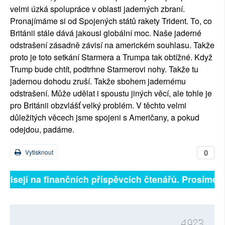
velmi úzká spolupráce v oblasti jaderných zbraní.
Pronajímáme si od Spojených států rakety Trident. To, co
Británii stále dává jakousi globální moc. Naše jaderné
odstrašení zásadně závisí na americkém souhlasu. Takže
proto je toto setkání Starmera a Trumpa tak obtížné. Když
Trump bude chtít, podtrhne Starmerovi nohy. Takže tu
jadernou dohodu zruší. Takže sbohem jadernému
odstrašení. Může udělat i spoustu jiných věcí, ale tohle je
pro Británii obzvlášť velký problém. V těchto velmi
důležitých věcech jsme spojeni s Američany, a pokud
odejdou, padáme.
0
Vytisknout
isejí na finančních příspěvcích čtenářů. Prosíme, přis