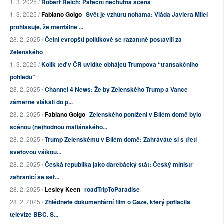
1. 3. 2025 /
Robert Reich: Páteční nechutná scéna
1. 3. 2025 /
Fabiano Golgo
Svět je vzhůru nohama: Vláda Javiera Milei
prohlašuje, že mentálně ...
28. 2. 2025 /
Čelní evropští politikové se razantně postavili za
Zelenského
1. 3. 2025 /
Kolik teď v ČR uvidíte obhájců Trumpova “transakčního
pohledu”
28. 2. 2025 /
Channel 4 News: Že by Zelenského Trump a Vance
záměrně vlákali do p...
28. 2. 2025 /
Fabiano Golgo
Zelenského ponížení v Bílém domě bylo
scénou (ne)hodnou mafiánského...
28. 2. 2025 /
Trump Zelenskému v Bílém domě: Zahráváte si s třetí
světovou váíkou...
28. 2. 2025 /
Česká republika jako darebácký stát: Český ministr
zahraničí se set...
28. 2. 2025 /
Lesley Keen
roadTripToParadise
28. 2. 2025 /
Zhlédněte dokumentární film o Gaze, který potlačila
televize BBC. S...