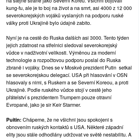
na stejné straně jako Severní Koreu. Všichni bojovali
kung-fu, ale je to boj na život a na smrt, asi 4000 z 12 000
severokorejských vojáků vyslaných na podporu ruské
války proti Ukrajině bylo údajně zabito.
Nyní je na cestě do Ruska dalších asi 3000. Tento týden
jejich zdatnost na střelnici sledoval severokorejský
vůdce v nadživotní velikosti. Výměnou za moderní
technologie a rozpočtovou podporu poslal do Ruska
zbraně i vojáky. Dnes se v Moskvě prezident Putin setkal
se severokorejskou delegací. USA při hlasování v OSN
hlasovaly s nimi, s Ruskem a se Severní Koreou, a proti
Ukrajině. Podle ruského vůdce stojí v cestě jeho
přátelství s prezidentem Trumpem pouze otravní
Evropané, jako je sir Keir Starmer.
Puitin:
Chápeme, že ne všichni jsou spokojeni s
obnovením ruských kontaktů s USA. Některé západní
elity jsou stále odhodlány udržovat ve světě nestabilitu. A