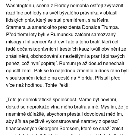
Washingtonu, scéna z Floridy nemohla ostřeji zvýraznit
rozdílné pohledy na svět bývalého právníka v oblasti
lidských práv, který se stal premiérem, sira Keira
Starmera .a amerického prezidenta Donalda Trumpa.
Před třemi lety byli v Rumunsku zatčeni samozvaný
misogyn influencer Andrew Tate a jeho bratr, kteří čelí
řadě občanskoprávních i trestních kauz kvůli obvinění ze
znásilnění, obchodování s nezletilými a praní špinavých
peněz, což nyní popírají. Rumuni je až dosud nenechali
opustit zemi. Pak se to najednou změnilo a dnes ráno byli
v soukromém letadle na cestě na Floridu. Přistáli před
více než hodinou. Tohle řekli:
„Toto je demokratická společnost. Máme být nevinní,
dokud se neprokáže vina mého bratra a mě. Myslím, že je
nesmírně důležité, abychom přestali dovolovat médiím,
aby šířilaa pečlivě vykonstruované narativy z operací
financovaných Georgem Sorosem, které se snaží zničit