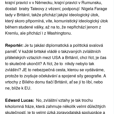
krajní pravici v v Německu, krajní pravici v Rumunsku,
dostali bratry Tateovy z vězení, podporují Nigela Farage
tady v Británii, takže přichází jakýsi ideologický útok,
který skoro připomíná, víte, komunistický ideologický útok
během studené války, až na to, že nepřichází jenom z
Kremlu, ale přichází i z Washingtonu.
Reportér:
Je tu jakási diplomatická a politická svalová
paměť. V každé britské vládě o takzvaných zvláštních
přátelských vztazích mezi USA a Británií, chci říct, je čas
to skutečně ukončit? A říct, že to nikdy nebylo tak
zvláštní? JE to nebezpečná cesta, kterou se vydáváme,
protože to zvyšuje očekávání a spojené síly geografie. A
vrtochy z Bílého domu tlačí Británii, ať se jí to líbí, nebo
ne, blíže k EU.
Edward Lucas:
No, zvláštní vztahy je tak trochu
krkolomná fráze, která zahrnuje několik velmi důležitých
skutečností, je to velmi úzká zpravodajská spolupráce a