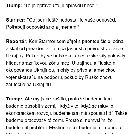
Trump:
"To je opravdu to je opravdu něco."
Starmer: "
Co jsem ještě nedostal, je vaše odpověď.
Potřebuji odpověď ano a jménem."
Reportér:
Keir Starmer sem přijel s prioritou číslo jedna -
získat od prezidenta Trumpa jasnost a pevnost v otázce
Ukrajiny. Pokud by se britské a francouzské síly pokusily
hlídat nárazníkovou zónu mezi Ukrajinou a Ruskem
okupovanou Ukrajinou, mohly by přivolat americkou
vojenskou sílu na podporu, pokud by Rusko znovu
zaútočilo na Ukrajinu.
Trump:
„Ale my jsme záštita, protože budeme tam,
budeme působit v zemi, i když víte, když se mluví o
ekonomickém rozvoji, budeme tam mít spoustu lidí. Takže
budeme pracovat v té zemi. Prostě si nemyslím, že
budete mít problém. Myslím, že až budeme mít dohodu.