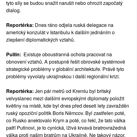
tyto síly se budou snažit narušit nebo ohrozit započatý
dialog.
Reportérka:
Dnes ráno odjela ruská delegace na
americký konzulát v Istanbulu k dalším jednáním o
zlepšení diplomatických vztahů.
Puitin:
Existuje oboustranná ochota pracovat na
obnovení vztahů. A postupně řešit obrovské systémové
strategické problémy v globální architektuře. Právě tyto
problémy vyvolaly ukrajinskou i další regionální krizi.
Reportérka:
Jen pár metrů od Kremlu byl britský
velvyslanec mezi dalšími evropskými diplomaty položit
květiny na místě, kde byl dnes před deseti lety zavražděn
ruský opoziční politik Boris Němcov. Byl zastřelen poté,
co Rusko anektovalo Krym a poté, co řekl, že tato válka
patří Putinovi, je to cynická, lživá krvavá bratrovražedná
válka proti našim bratrům na Ukrajině. Ne takový názor,