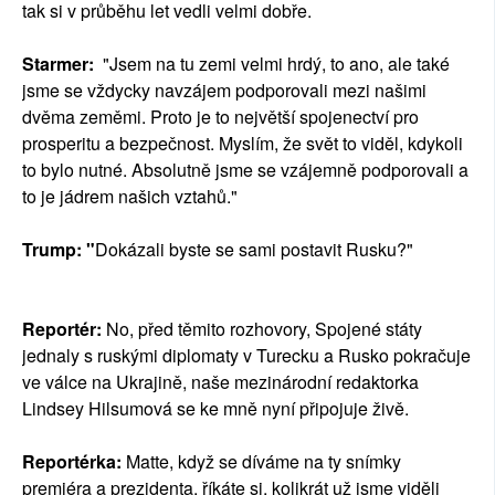
tak si v průběhu let vedli velmi dobře.
Starmer:
"Jsem na tu zemi velmi hrdý, to ano, ale také
jsme se vždycky navzájem podporovali mezi našimi
dvěma zeměmi. Proto je to největší spojenectví pro
prosperitu a bezpečnost. Myslím, že svět to viděl, kdykoli
to bylo nutné. Absolutně jsme se vzájemně podporovali a
to je jádrem našich vztahů."
Trump: "
Dokázali byste se sami postavit Rusku?"
Reportér:
No, před těmito rozhovory, Spojené státy
jednaly s ruskými diplomaty v Turecku a Rusko pokračuje
ve válce na Ukrajině, naše mezinárodní redaktorka
Lindsey Hilsumová se ke mně nyní připojuje živě.
Reportérka:
Matte, když se díváme na ty snímky
premiéra a prezidenta, říkáte si, kolikrát už jsme viděli