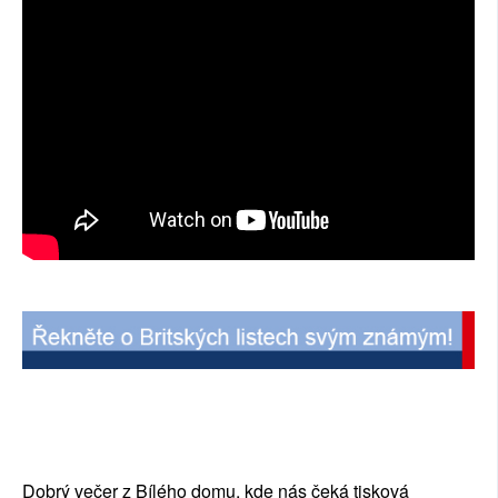
Dobrý večer z Bílého domu, kde nás čeká tisková