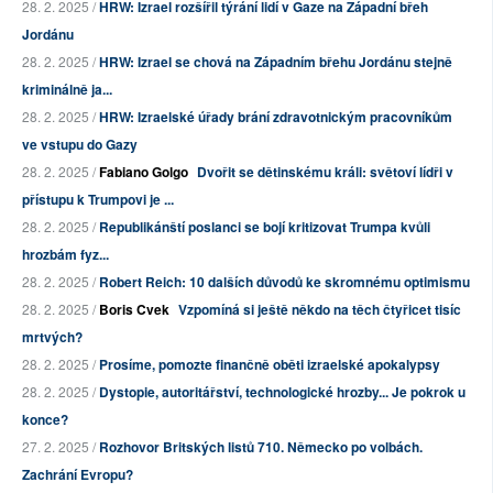
28. 2. 2025 /
HRW: Izrael rozšířil týrání lidí v Gaze na Západní břeh
Jordánu
28. 2. 2025 /
HRW: Izrael se chová na Západním břehu Jordánu stejně
kriminálně ja...
28. 2. 2025 /
HRW: Izraelské úřady brání zdravotnickým pracovníkům
ve vstupu do Gazy
28. 2. 2025 /
Fabiano Golgo
Dvořit se dětinskému králi: světoví lídři v
přístupu k Trumpovi je ...
28. 2. 2025 /
Republikánští poslanci se bojí kritizovat Trumpa kvůli
hrozbám fyz...
28. 2. 2025 /
Robert Reich: 10 dalších důvodů ke skromnému optimismu
28. 2. 2025 /
Boris Cvek
Vzpomíná si ještě někdo na těch čtyřicet tisíc
mrtvých?
28. 2. 2025 /
Prosíme, pomozte finančně oběti izraelské apokalypsy
28. 2. 2025 /
Dystopie, autoritářství, technologické hrozby... Je pokrok u
konce?
27. 2. 2025 /
Rozhovor Britských listů 710. Německo po volbách.
Zachrání Evropu?