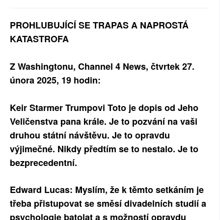
SOCIÁLNÍ SÍTĚ
PROHLUBUJÍCÍ SE TRAPAS A NAPROSTÁ
RUBRIKY
KATASTROFA
PLNÁ VERZE STRÁNEK
Z Washingtonu, Channel 4 News, čtvrtek 27.
února 2025, 19 hodin:
Keir Starmer Trumpovi Toto je dopis od Jeho
Veličenstva pana krále. Je to pozvání na vaši
druhou státní návštěvu. Je to opravdu
výjimečné. Nikdy předtím se to nestalo. Je to
bezprecedentní.
Edward Lucas: Myslím, že k těmto setkáním je
třeba přistupovat se směsí divadelních studií a
psychologie batolat a s možností opravdu