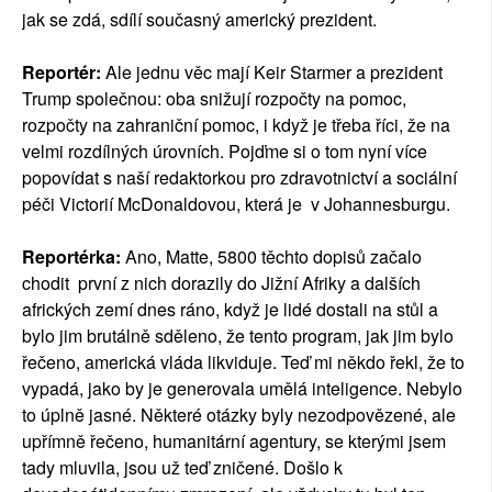
jak se zdá, sdílí současný americký prezident.
Reportér:
Ale jednu věc mají Keir Starmer a prezident
Trump společnou: oba snižují rozpočty na pomoc,
rozpočty na zahraniční pomoc, i když je třeba říci, že na
velmi rozdílných úrovních. Pojďme si o tom nyní více
popovídat s naší redaktorkou pro zdravotnictví a sociální
péči Victorií McDonaldovou, která je v Johannesburgu.
Reportérka:
Ano, Matte, 5800 těchto dopisů začalo
chodit první z nich dorazily do Jižní Afriky a dalších
afrických zemí dnes ráno, když je lidé dostali na stůl a
bylo jim brutálně sděleno, že tento program, jak jim bylo
řečeno, americká vláda likviduje. Teď mi někdo řekl, že to
vypadá, jako by je generovala umělá inteligence. Nebylo
to úplně jasné. Některé otázky byly nezodpovězené, ale
upřímně řečeno, humanitární agentury, se kterými jsem
tady mluvila, jsou už teď zničené. Došlo k