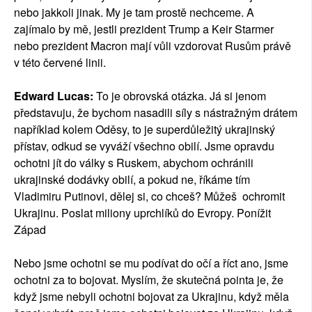
nebo jakkoli jinak. My je tam prostě nechceme. A
zajímalo by mě, jestli prezident Trump a Keir Starmer
nebo prezident Macron mají vůli vzdorovat Rusům právě
v této červené linii.
Edward Lucas:
To je obrovská otázka. Já si jenom
představuju, že bychom nasadili síly s nástražným drátem
například kolem Oděsy, to je superdůležitý ukrajinský
přístav, odkud se vyváží všechno obilí. Jsme opravdu
ochotni jít do války s Ruskem, abychom ochránili
ukrajinské dodávky obilí, a pokud ne, říkáme tím
Vladimiru Putinovi, dělej si, co chceš? Můžeš ochromit
Ukrajinu. Poslat miliony uprchlíků do Evropy. Ponížit
Západ
Nebo jsme ochotni se mu podívat do očí a říct ano, jsme
ochotni za to bojovat. Myslím, že skutečná pointa je, že
když jsme nebyli ochotni bojovat za Ukrajinu, když měla