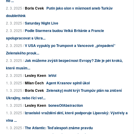
ho ...
2. 3. 2025 /
Boris Cvek
Putin jako slon v místnosti aneb Turkův
doublethink
2. 3. 2025 /
Saturday Night Live
2. 3. 2025 /
Podle Starmera budou Velká Británie a Francie
spolupracovat s Ukra...
2. 3. 2025 /
V USA vypukly po Trumpově a Vanceově „přepadení“
Zelenského prouk...
2. 3. 2025 /
Jak můžeme zvýšit bezpečnost Evropy? Zde je pět kroků,
které musím...
2. 3. 2025 /
Lesley Keen
leVol
1. 3. 2025 /
Milan Čech
Agent Krasnov splnil úkol
1. 3. 2025 /
Boris Cvek
Zelenskyj mohl krýt Trumpův plán na zničení
Ukrajiny, nebo říci veř...
1. 3. 2025 /
Lesley Keen
bonesOfAbstraction
1. 3. 2025 /
Izraelské vraždění dětí, které podporuje Lipavský: Výstřely a
vlna ...
1. 3. 2025 /
The Atlantic: Teď alespoň známe pravdu