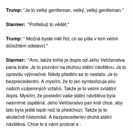
Trump:
"Je to velký gentleman, velký, velký gentleman."
Starmer:
"Potřebuji to vědět."
Trump:
" Možná byste měl říct, co se píše v tom velmi
důležitém odstavci."
Starmer:
"Ano, takže tohle je dopis od Jeho Veličenstva
pana krále. Je to pozvání na druhou státní návštěvu. Je to
opravdu výjimečné. Nikdy předtím se to nestalo. Je to
bezprecedentní. A myslím, že to jen symbolizuje sílu
našich vzájemných vztahů. Takže je to velmi zvláštní
dopis. Myslím, že poslední vaše státní návštěva byla
nesmírně úspěšná. Jeho Veličenstvo pan král chce, aby
tato byla ještě lepší než ta předchozí. Takže je to
skutečně historické. A bezprecedentní druhá státní
návštěva. Chce to s vámi probrat a -