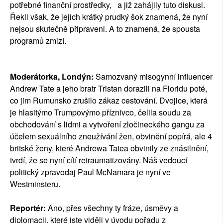
potřebné finanční prostředky, a již zahájily tuto diskusi.
Řekli však, že jejich krátký prudký šok znamená, že nyní
nejsou skutečně připraveni. A to znamená, že spousta
programů zmizí.
Moderátorka, Londýn:
Samozvaný misogynní influencer
Andrew Tate a jeho bratr Tristan dorazili na Floridu poté,
co jim Rumunsko zrušilo zákaz cestování. Dvojice, která
je hlasitýmo Trumpovýmo příznivco, čelila soudu za
obchodování s lidmi a vytvoření zločineckého gangu za
účelem sexuálního zneužívání žen, obvinění popírá, ale 4
britské ženy, které Andrewa Tatea obvinily ze znásilnění,
tvrdí, že se nyní cítí retraumatizovány. Náš vedoucí
politický zpravodaj Paul McNamara je nyní ve
Westminsteru.
Reportér:
Ano, přes všechny ty fráze, úsměvy a
diplomacii, které jste viděli v úvodu pořadu z