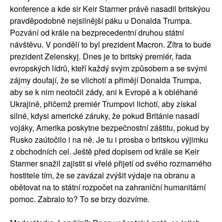
konference a kde sir Keir Starmer právě nasadil britskýou
pravděpodobně nejsilnější páku u Donalda Trumpa.
Pozvání od krále na bezprecedentní druhou státní
návštěvu. V pondělí to byl prezident Macron. Zítra to bude
prezident Zelenskyj. Dnes je to britský premiér, řada
evropských lídrů, kteří každý svým způsobem a se svými
zájmy doufají, že se vlichotí a přimějí Donalda Trumpa,
aby se k nim neotočil zády, ani k Evropě a k obléhané
Ukrajině, přičemž premiér Trumpovi lichotí, aby získal
silné, kdysi americké záruky, že pokud Británie nasadí
vojáky, Amerika poskytne bezpečnostní záštitu, pokud by
Rusko zaútočilo i na ně. Je tu i prosba o britskou výjimku
z obchodních cel. Ještě před dopisem od krále se Keir
Starmer snažil zajistit si vřelé přijetí od svého rozmarného
hostitele tím, že se zavázal zvýšit výdaje na obranu a
obětovat na to státní rozpočet na zahraniční humanitární
pomoc. Zabralo to? To se brzy dozvíme.