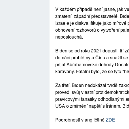
V každém případě není jasné, jak v
zmatení západní představitelé. Bi
Izraele je diskvalifikuje jako mírov
obnovení rozhovorů o vytvoření pales
neposlouchá.
Biden se od roku 2021 dopustil tří 
domácí problémy a Čínu a snažil se 
přijal Abrahamovské dohody Donald
karavany. Fatální bylo, že se tyto "hi
Za třetí, Biden nedokázal tvrdě zak
provedl svůj vlastní protidemokratick
pravicovými fanatiky odhodlanými 
USA o zmírnění napětí s Íránem. Bide
Podrobnosti v angličtině
ZDE