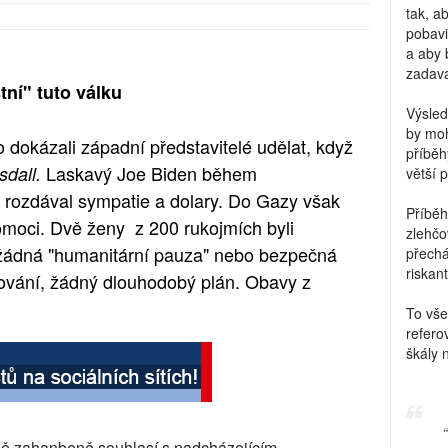
tak, a
pobavi
a aby 
zadava
tní" tuto válku
Výsled
by moh
o dokázali západní představitelé udělat, když
příběh
Laskavý Joe Biden během
sdall.
větší 
 rozdával sympatie a dolary. Do Gazy však
Příběh
omoci. Dvě ženy z 200 rukojmích byli
zlehčo
 žádná "humanitární pauza" nebo bezpečná
přechá
riskant
vání, žádný dlouhodobý plán. Obavy z
To vše
refero
škály 
ně zahanbeně souhlasí s nadcházejícím