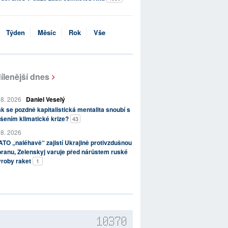
Týden
Měsíc
Rok
Vše
ílenější dnes
 8. 2026
Daniel Veselý
k se pozdně kapitalistická mentalita snoubí s
šením klimatické krize?
43
 8. 2026
TO „naléhavě“ zajistí Ukrajině protivzdušnou
ranu, Zelenskyj varuje před nárůstem ruské
ýroby raket
1
10370