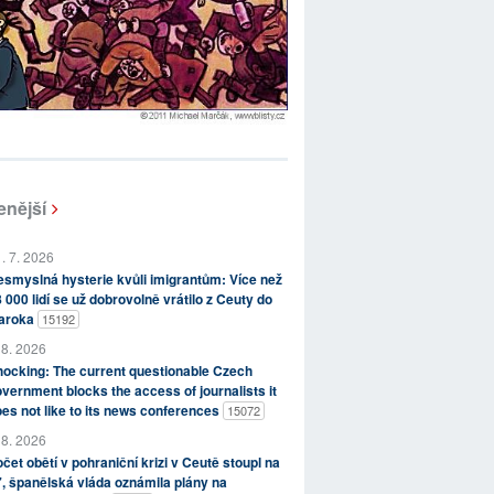
enější
. 7. 2026
smyslná hysterie kvůli imigrantům: Více než
 000 lidí se už dobrovolně vrátilo z Ceuty do
aroka
15192
 8. 2026
ocking: The current questionable Czech
vernment blocks the access of journalists it
es not like to its news conferences
15072
 8. 2026
čet obětí v pohraniční krizi v Ceutě stoupl na
, španělská vláda oznámila plány na