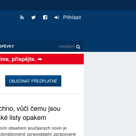
Přihlásit
SPĚVKY
, přispějte. ➥
OBJEDNAT PŘEDPLATNÉ
hno, vůči čemu jsou
ské listy opakem
ním obsahem současných novin je
ionalizované zpravodajství zpracované