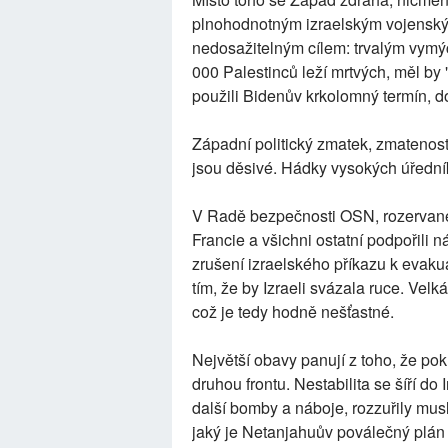
plnohodnotným izraelským vojenský
nedosažitelným cílem: trvalým vym
000 Palestinců leží mrtvých, měl b
použili Bidenův krkolomný termín, d
Západní politický zmatek, zmatenost a 
jsou děsivé. Hádky vysokých úředn
V Radě bezpečnosti OSN, rozervané
Francie a všichni ostatní podpořili 
zrušení izraelského příkazu k evakua
tím, že by Izraeli svázala ruce. Velk
což je tedy hodně nešťastné.
Největší obavy panují z toho, že pok
druhou frontu. Nestabilita se šíří do
další bomby a náboje, rozzuřily mus
jaký je Netanjahuův poválečný plán 