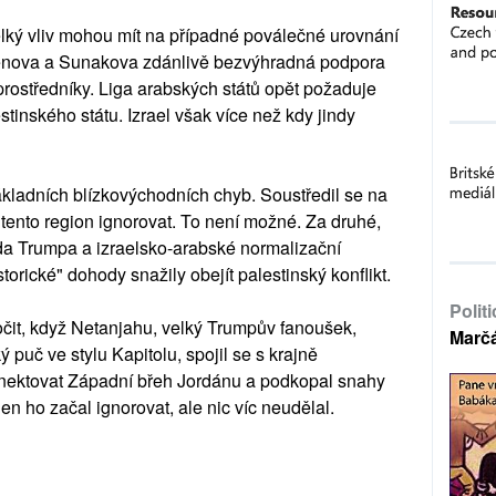
elký vliv mohou mít na případné poválečné urovnání
denova a Sunakova zdánlivě bezvýhradná podpora
é prostředníky. Liga arabských států opět požaduje
tinského státu. Izrael však více než kdy jindy
základních blízkovýchodních chyb. Soustředil se na
tento region ignorovat. To není možné. Za druhé,
a Trumpa a izraelsko-arabské normalizační
storické" dohody snažily obejít palestinský konflikt.
Polit
ročit, když Netanjahu, velký Trumpův fanoušek,
Marč
ý puč ve stylu Kapitolu, spojil se s krajně
anektovat Západní břeh Jordánu a podkopal snahy
n ho začal ignorovat, ale nic víc neudělal.