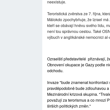
neexistuje.
Teroristická zvěrstva ze 7. října, kte
Málokdo zpochybňuje, že Izrael má z
kteří se obávají hněvu svého lidu, maj
není tou správnou cestou. Také OSN 
výbuch v anglikánské nemocnici al-
Ozraelští představitelé přiznávají, ž
Obnovení okupace je Gazy podle nic
odchodu.
Invaze "bude znamenat konfrontaci
pravděpodobně bude zdlouhavou a kr
Mezinárodní krizová skupina. "Trvale
považují za terorismus a co mnozí 
širších politických změn."