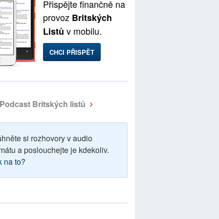
Přispějte finančně na
provoz
Britských
v mobilu.
Listů
CHCI PŘISPĚT
Podcast Britských listů
áhněte si rozhovory v audio
mátu a poslouchejte je kdekoliv.
k na to?