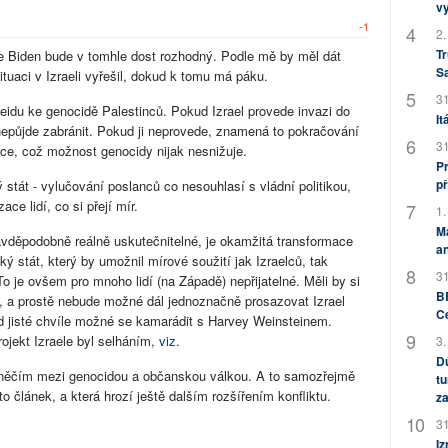
v
-1
2.
Tr
e Biden bude v tomhle dost rozhodný. Podle mě by měl dát
S
ituaci v Izraeli vyřešil, dokud k tomu má páku.
31
eidu ke genocidě Palestinců. Pokud Izrael provede invazi do
It
epůjde zabránit. Pokud ji neprovede, znamená to pokračování
31
vice, což možnost genocidy nijak nesnižuje.
Pr
př
 stát - vylučování poslanců co nesouhlasí s vládní politikou,
ce lidí, co si přejí mír.
1.
M
ravděpodobně reálně uskutečnitelné, je okamžitá transformace
an
ký stát, který by umožnil mírové soužití jak Izraelců, tak
31
To je ovšem pro mnoho lidí (na Západě) nepřijatelné. Měli by si
BB
, a prostě nebude možné dál jednoznačně prosazovat Izrael
C
od jisté chvíle možné se kamarádit s Harvey Weinsteinem.
ojekt Izraele byl selháním,
viz
.
3.
Dů
í něčím mezi genocidou a občanskou válkou. A to samozřejmě
tu
nto článek, a která hrozí ještě dalším rozšířením konfliktu.
za
31
Iz