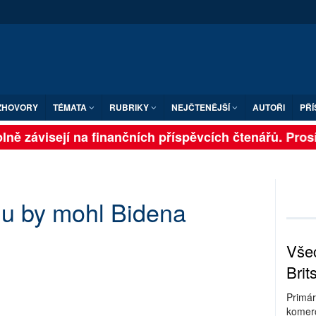
ZHOVORY
TÉMATA
RUBRIKY
NEJČTENĚJŠÍ
AUTOŘI
PŘÍ
ně závisejí na finančních příspěvcích čtenářů. Prosíme
hu by mohl Bidena
Všec
Brit
Primár
komerc