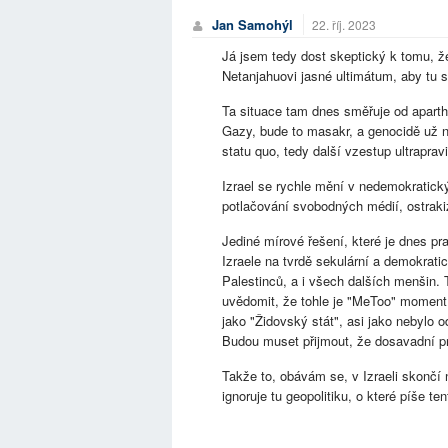
Jan Samohýl
22. říj. 2023
Já jsem tedy dost skeptický k tomu, ž
Netanjahuovi jasné ultimátum, aby tu s
Ta situace tam dnes směřuje od aparth
Gazy, bude to masakr, a genocidě už n
statu quo, tedy další vzestup ultrapra
Izrael se rychle mění v nedemokratický
potlačování svobodných médií, ostrakiza
Jediné mírové řešení, které je dnes p
Izraele na tvrdě sekulární a demokratic
Palestinců, a i všech dalších menšin. 
uvědomit, že tohle je "MeToo" moment
jako "Židovský stát", asi jako nebylo 
Budou muset přijmout, že dosavadní pr
Takže to, obávám se, v Izraeli skonč
ignoruje tu geopolitiku, o které píše te