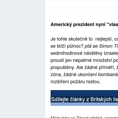
Americký prezident nyní "vlas
Je tohle skutečně to nejlepší, c
se blíží půlnoc?
ptá se Simon Ti
sedmihodinové návštěvy Izraele
proudí jen nepatrné množství p
propuštěny. Ale žádné příměří,
zóna, žádné ukončení bombardo
rozšíření požáru rostou.
Místo toho se Západ zdráhá, nicmé