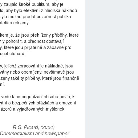
by zaujalo široké publikum, aby je
lo, aby bylo efektivní z hlediska nákladů
bylo možno prodat pozornost publika
telům reklamy.
kem je, že jsou přehlíženy příběhy, které
ly pohoršit, a přednost dostávají
y, které jsou přijatelné a zábavné pro
počet čtenářů.
y, jejichž zpracování je nákladné, jsou
vány nebo opomíjeny, nevšímavě jsou
zeny také ty příběhy, které jsou finančně
ní.
 vede k homogenizaci obsahu novin, k
vání o bezpečných otázkách a omezení
názorů a vyjadřovaných myšlenek.
R.G. Picard, (2004)
“Commercialism and newspaper