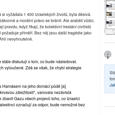
rá si vyžádala 1 400 izraelských životů, byla děsivá.
ákonné a morální právo se bránit. Ale arabští vůdci,
í pravdu, když říkají, že kolektivní trestání civilistů
požaduje příměří. Bez něj jsou další tragédie jako
Ahlí nevyhnutelné.
e stále diskutují o tom, co bude následovat.
h vyloučené. Zdá se však, že chybí strategie
St
for
Ja
 s Hamásem na jeho domácí půdě [a]
vavou záležitostí", varovala nezávislá
 zbavit Gazu všech projevů toho, co Izraelci
Palestinci označují za odpor, bude nemožné bez