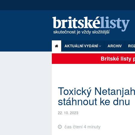
AKTUÁLNÍ VYDÁNÍ
ARCHIV
RO
Britské listy pl
Toxický Netanja
stáhnout ke dnu
22. 10. 2023
čas čtení 4 minuty