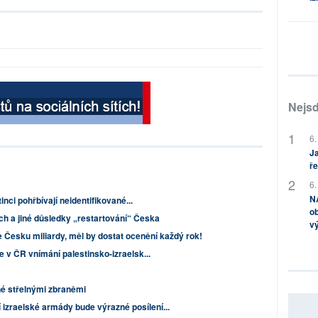
Nejsd
6.
Ja
ře
6.
NA
tinci pohřbívají neidentifikované...
ob
ch a jiné důsledky „restartování“ Česka
v
e Česku miliardy, měl by dostat ocenění každý rok!
e v ČR vnímání palestinsko-izraelsk...
é střelnými zbraněmi
izraelské armády bude výrazné posílení...