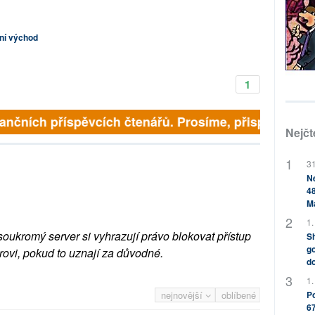
dní východ
1
finančních příspěvcích čtenářů. Prosíme, přispějte. ➥
Nejčt
31
Ne
48
M
1.
soukromý server si vyhrazují právo blokovat přístup
Sh
go
rovi, pokud to uznají za důvodné.
do
1.
Po
nejnovější
oblíbené
67