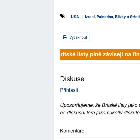
USA
|
Izrael, Palestina, Blízký a Stře
Vytisknout
Britské listy plně závisejí na 
Diskuse
Přihlásit
Upozorňujeme, že Britské listy jako 
na diskusní fóra jakémukoliv diskuté
Komentáře