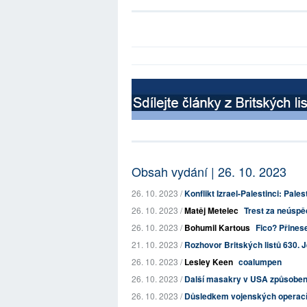
Obsah vydání | 26. 10. 2023
26. 10. 2023 /
Konflikt Izrael-Palestinci: Pales
26. 10. 2023 /
Matěj Metelec
Trest za neúspě
26. 10. 2023 /
Bohumil Kartous
Fico? Přines
21. 10. 2023 /
Rozhovor Britských listů 630. J
26. 10. 2023 /
Lesley Keen
coalumpen
26. 10. 2023 /
Další masakry v USA způsoben
26. 10. 2023 /
Důsledkem vojenských operací 