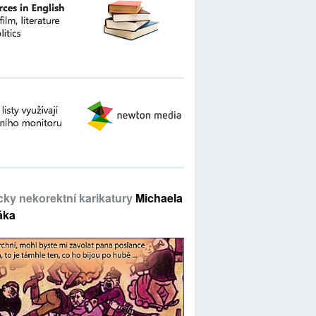
icky nekorektní karikatury
Michaela
áka