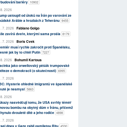
ybudování bariéry
10902
 8. 2026
ump ustoupil od útoků na Írán po varování ze
aúdské Arábie a hrozbách z Teheránu
9455
. 7. 2026
Fabiano Golgo
álie zavírá dveře, kterými sama prošla
8179
. 7. 2026
Boris Cvek
emiér musí rychle zakročit proti Španělsku,
esně jak by to chtěl Putin
7227
 8. 2026
Bohumil Kartous
acinka jako orwellovský pěšák trumpovské
titeze o demokracii (o skutečnosti)
6995
. 7. 2026
C: Hysterie ohledně imigrantů ve španělské
eutě je nesmysl
5863
 8. 2026
kazy nasvědčují tomu, že USA svrhly téměř
novou bombu na obytný dům v Íránu, přičemž
hynulo dvouleté dítě a jeho rodiče
4898
. 7. 2026
rael dnes v Gaze zabil osmiletou Ritu
4530