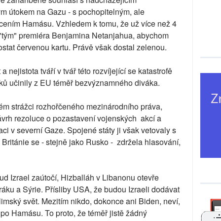
m útokem na Gazu - s pochopitelným, ale
ýcením Hamásu. Vzhledem k tomu, že už více než 4
y "tým" premiéra Benjamina Netanjahua, abychom
ostat červenou kartu. Právě však dostal zelenou.
nejistota tváří v tvář této rozvíjející se katastrofě
íků učinily z EU téměř bezvýznamného diváka.
m strážci rozhořčeného mezinárodního práva,
návrh rezoluce o pozastavení vojenských akcí a
ci v severní Gaze. Spojené státy ji však vetovaly s
á Británie se - stejně jako Rusko - zdržela hlasování,
ud Izrael zaútočí, Hizballáh v Libanonu otevře
 Iráku a Sýrie. Přísliby USA, že budou Izraeli dodávat
limský svět. Mezitím nikdo, dokonce ani Biden, neví,
po Hamásu. To proto, že téměř jistě žádný