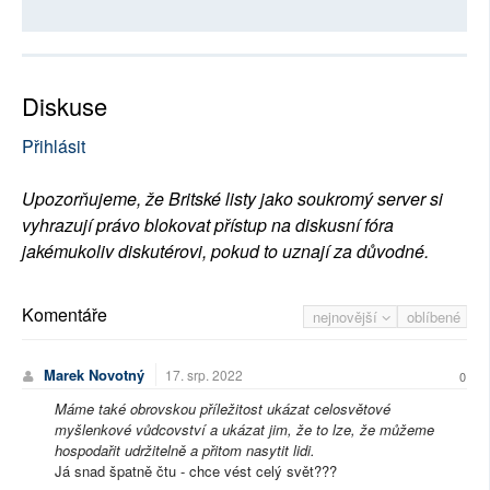
Diskuse
Přihlásit
Upozorňujeme, že Britské listy jako soukromý server si
vyhrazují právo blokovat přístup na diskusní fóra
jakémukoliv diskutérovi, pokud to uznají za důvodné.
Komentáře
nejnovější
oblíbené
Marek Novotný
17. srp. 2022
0
Máme také obrovskou příležitost ukázat celosvětové
myšlenkové vůdcovství a ukázat jim, že to lze, že můžeme
hospodařit udržitelně a přitom nasytit lidi.
Já snad špatně čtu - chce vést celý svět???