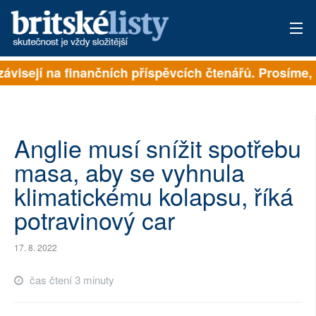
závisejí na finančních příspěvcích čtenářů. Prosíme, p
PŘIHLÁSIT
AKTUÁLNÍ VYDÁNÍ
ARCHIV
Anglie musí snížit spotřebu
masa, aby se vyhnula
ROZHOVORY
klimatickému kolapsu, říká
TÉMATA
potravinový car
NEJČTENĚJŠÍ ZA 7 DNÍ
17. 8. 2022
AUTOŘI
čas čtení 3 minuty
PŘÍSPĚVKY NA PROVOZ