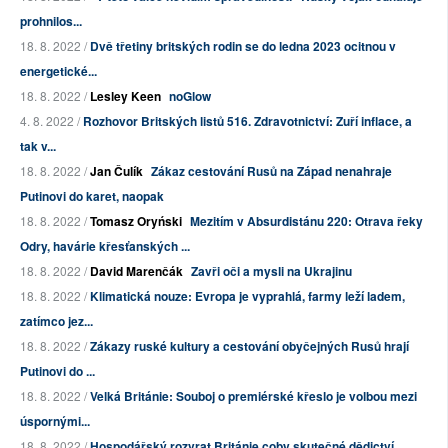
prohnilos...
18. 8. 2022 /
Dvě třetiny britských rodin se do ledna 2023 ocitnou v
energetické...
18. 8. 2022 /
Lesley Keen
noGlow
4. 8. 2022 /
Rozhovor Britských listů 516. Zdravotnictví: Zuří inflace, a
tak v...
18. 8. 2022 /
Jan Čulík
Zákaz cestování Rusů na Západ nenahraje
Putinovi do karet, naopak
18. 8. 2022 /
Tomasz Oryński
Mezitím v Absurdistánu 220: Otrava řeky
Odry, havárie křesťanských ...
18. 8. 2022 /
David Marenčák
Zavři oči a mysli na Ukrajinu
18. 8. 2022 /
Klimatická nouze: Evropa je vyprahlá, farmy leží ladem,
zatímco jez...
18. 8. 2022 /
Zákazy ruské kultury a cestování obyčejných Rusů hrají
Putinovi do ...
18. 8. 2022 /
Velká Británie: Souboj o premiérské křeslo je volbou mezi
úspornými...
18. 8. 2022 /
Hospodářský rozvrat Británie coby skutečné dědictví