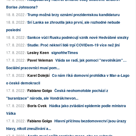
Borise Johnsona?
18. 8. 2022 /
Trump možná brzy oznámí prezidentskou kandidaturu
18. 8. 2022 /
Srí Lanka se zhroutila jako první, ale rozhodně nebude
poslední
18. 8. 2022 /
Sankce vůči Rusku podněcují vznik nové Hedvábné stezky
17. 8. 2022 /
Studie: Proč někteří lidé trpí COVIDem-19 více než jiní
17. 8. 2022 /
Lesley Keen
signoftheTimes
17. 8. 2022 /
Pavel Veleman
Vláda se radí, jak pomoci "nevolníkům"…
Sociální pracovníci musí pom...
17. 8. 2022 /
Karel Dolejší
Co nám říká domovní prohlídka v Mar-a-Lago
o české demokracii
17. 8. 2022 /
Fabiano Golgo
Česká neohomofobie pochází z
"buranizace" národa, ale Vondrák/nevon...
17. 8. 2022 /
Boris Cvek
Hádka jako zvládání epidemie podle ministra
Válka
17. 8. 2022 /
Fabiano Golgo
Hlavní příčinou bezdomovectví jsou úrazy
hlavy, nikoli zneužívání a...
17. 8. 2022 /