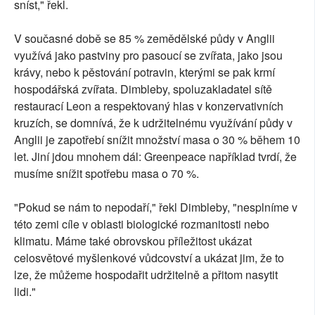
sníst," řekl.
V současné době se 85 % zemědělské půdy v Anglii
využívá jako pastviny pro pasoucí se zvířata, jako jsou
krávy, nebo k pěstování potravin, kterými se pak krmí
hospodářská zvířata. Dimbleby, spoluzakladatel sítě
restaurací Leon a respektovaný hlas v konzervativních
kruzích, se domnívá, že k udržitelnému využívání půdy v
Anglii je zapotřebí snížit množství masa o 30 % během 10
let. Jiní jdou mnohem dál: Greenpeace například tvrdí, že
musíme snížit spotřebu masa o 70 %.
"Pokud se nám to nepodaří," řekl Dimbleby, "nesplníme v
této zemi cíle v oblasti biologické rozmanitosti nebo
klimatu. Máme také obrovskou příležitost ukázat
celosvětové myšlenkové vůdcovství a ukázat jim, že to
lze, že můžeme hospodařit udržitelně a přitom nasytit
lidi."