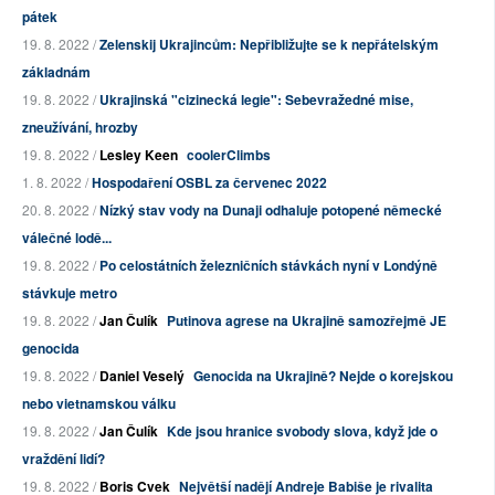
pátek
19. 8. 2022 /
Zelenskij Ukrajincům: Nepřibližujte se k nepřátelským
základnám
19. 8. 2022 /
Ukrajinská "cizinecká legie": Sebevražedné mise,
zneužívání, hrozby
19. 8. 2022 /
Lesley Keen
coolerClimbs
1. 8. 2022 /
Hospodaření OSBL za červenec 2022
20. 8. 2022 /
Nízký stav vody na Dunaji odhaluje potopené německé
válečné lodě...
19. 8. 2022 /
Po celostátních železničních stávkách nyní v Londýně
stávkuje metro
19. 8. 2022 /
Jan Čulík
Putinova agrese na Ukrajině samozřejmě JE
genocida
19. 8. 2022 /
Daniel Veselý
Genocida na Ukrajině? Nejde o korejskou
nebo vietnamskou válku
19. 8. 2022 /
Jan Čulík
Kde jsou hranice svobody slova, když jde o
vraždění lidí?
19. 8. 2022 /
Boris Cvek
Největší nadějí Andreje Babiše je rivalita