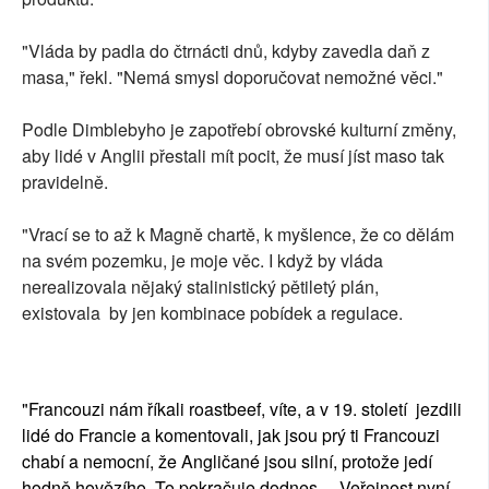
"Vláda by padla do čtrnácti dnů, kdyby zavedla daň z
masa," řekl. "Nemá smysl doporučovat nemožné věci."
Podle Dimblebyho je zapotřebí obrovské kulturní změny,
aby lidé v Anglii přestali mít pocit, že musí jíst maso tak
pravidelně.
"Vrací se to až k Magně chartě, k myšlence, že co dělám
na svém pozemku, je moje věc. I když by vláda
nerealizovala nějaký stalinistický pětiletý plán,
existovala by jen kombinace pobídek a regulace.
"Francouzi nám říkali roastbeef, víte, a v 19. století jezdili
lidé do Francie a komentovali, jak jsou prý ti Francouzi
chabí a nemocní, že Angličané jsou silní, protože jedí
hodně hovězího. To pokračuje dodnes ... Veřejnost nyní