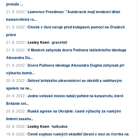
protože ...
21. 8. 2022 /
Lawrence Freedman: "Autokracie mají tendenci dělat
katastrofická ro...
21. 8. 2022 /
Člověk v tísni varuje před kolapsem pomoci na Úřadech
práce
21. 8. 2022 /
Lesley Keen
gracefall
21. 8. 2022 /
V Moskvě zahynula dcera Putinova fašistického ideologa
Alexandra Du...
21. 8. 2022 /
Dcera Putinova ideologa Alexandra Dugina zahynula při
výbuchu bomb...
20. 8. 2022 /
Šéfové britského zdravotnictví se obrátili s naléhavým
apelem na ne...
20. 8. 2022 /
Jedno velšské město nabízí pohled na katastrofu, které
Británie čel...
20. 8. 2022 /
Ruská agrese na Ukrajině: časté výbuchy za ruskými
liniemi zasahu...
20. 8. 2022 /
Lesley Keen
haikudos
19. 8. 2022 /
Četné exploze ruských skladišť zbraní v noci ze čtvrtka na