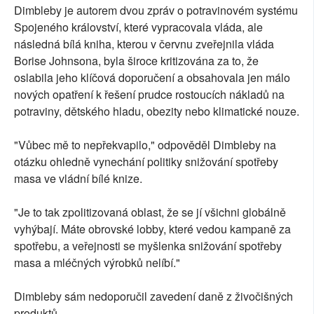
Dimbleby je autorem dvou zpráv o potravinovém systému
Spojeného království, které vypracovala vláda, ale
následná bílá kniha, kterou v červnu zveřejnila vláda
Borise Johnsona, byla široce kritizována za to, že
oslabila jeho klíčová doporučení a obsahovala jen málo
nových opatření k řešení prudce rostoucích nákladů na
potraviny, dětského hladu, obezity nebo klimatické nouze.
"Vůbec mě to nepřekvapilo," odpověděl Dimbleby na
otázku ohledně vynechání politiky snižování spotřeby
masa ve vládní bílé knize.
"Je to tak zpolitizovaná oblast, že se jí všichni globálně
vyhýbají. Máte obrovské lobby, které vedou kampaně za
spotřebu, a veřejnosti se myšlenka snižování spotřeby
masa a mléčných výrobků nelíbí."
Dimbleby sám nedoporučil zavedení daně z živočišných
produktů.