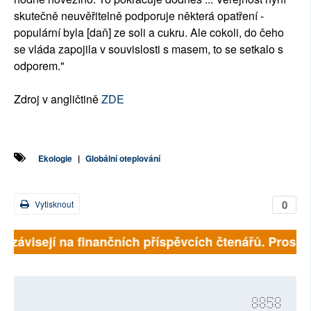
skutečně neuvěřitelně podporuje některá opatření -
populární byla [daň] ze soli a cukru. Ale cokoli, do čeho
se vláda zapojila v souvislosti s masem, to se setkalo s
odporem."
Zdroj v angličtině
ZDE
Ekologie
|
Globální oteplování
0
Vytisknout
ě závisejí na finančních příspěvcích čtenářů. Prosíme,
8858