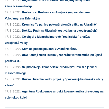
Anglie musí snížit spotřebu masa, aby se vyhnula
klimatickému kolap...
17. 8. 2022 /
Ruská hra: Rozhovor s ukrajinským prezidentem
Volodymyrem Zelenským
17. 8. 2022 /
Kreml se "v panice pokouší ukončit válku na Ukrajině"
17. 8. 2022 /
Dokáže Putin na Ukrajině vést válku na dvou frontách?
17. 8. 2022 /
Co chybí v Mearsheimerově "realistické" analýze
ukrajinské války
17. 8. 2022 /
Kam se podělo poučení z Afghánistánu?
17. 8. 2022 /
USA "chtějí zničit Rusko", zachránit Kreml může jen úplná
porážka U...
17. 8. 2022 /
Nejškodlivější zemědělské produkty? Hovězí a jehněčí
maso z ekologi...
17. 8. 2022 /
Rusko: Turecké vodní projekty "poškozují kavkazské státy
a Írán"
17. 8. 2022 /
Agentura Roskosmos a ruská kosmonautika převedeny na
vojenskou kolej