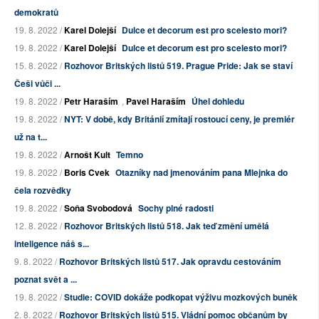
demokratů
19. 8. 2022 /
Karel Dolejší
Dulce et decorum est pro scelesto mori?
19. 8. 2022 /
Karel Dolejší
Dulce et decorum est pro scelesto mori?
15. 8. 2022 /
Rozhovor Britských listů 519. Prague Pride: Jak se staví
Češi vůči ...
19. 8. 2022 /
Petr Haraším
,
Pavel Haraším
Úhel dohledu
19. 8. 2022 /
NYT: V době, kdy Británií zmítají rostoucí ceny, je premiér
už na t...
19. 8. 2022 /
Arnošt Kult
Temno
19. 8. 2022 /
Boris Cvek
Otazníky nad jmenováním pana Mlejnka do
čela rozvědky
19. 8. 2022 /
Soňa Svobodová
Sochy plné radosti
12. 8. 2022 /
Rozhovor Britských listů 518. Jak teď změní umělá
inteligence náš s...
9. 8. 2022 /
Rozhovor Britských listů 517. Jak opravdu cestováním
poznat svět a ...
19. 8. 2022 /
Studie: COVID dokáže podkopat výživu mozkových buněk
2. 8. 2022 /
Rozhovor Britských listů 515. Vládní pomoc občanům by