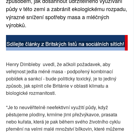
způsobem, jak dosáhnout udržitelného využívání
půdy v této zemi a zabránit ekologickému rozpadu,
výrazné snížení spotřeby masa a mléčných
výrobků.
Henry Dimbleby uvedl, že ačkoli požadavek, aby
veřejnost jedla méně masa - podpořený kombinací
pobídek a sankcí - bude politicky toxický, je to jediný
způsob, jak splnit cíle Británie v oblasti klimatu a
biologické rozmanitosti.
"Je to neuvěřitelně neefektivní využití půdy, když
pěstujeme plodiny, krmíme jimi přežvýkavce, prasata
nebo kuřata, která je pak během svého životního cyklu
přemění na velmi malé množství bílkovin, které můžeme