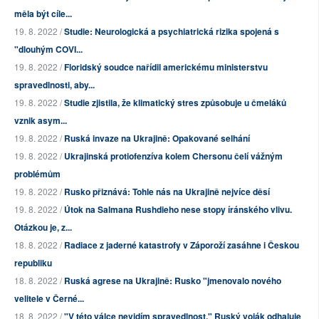
měla být cíle...
19. 8. 2022 /
Studie: Neurologická a psychiatrická rizika spojená s
"dlouhým COVI...
19. 8. 2022 /
Floridský soudce nařídil americkému ministerstvu
spravedlnosti, aby...
19. 8. 2022 /
Studie zjistila, že klimatický stres způsobuje u čmeláků
vznik asym...
19. 8. 2022 /
Ruská invaze na Ukrajině: Opakované selhání
19. 8. 2022 /
Ukrajinská protiofenzíva kolem Chersonu čelí vážným
problémům
19. 8. 2022 /
Rusko přiznává: Tohle nás na Ukrajině nejvíce děsí
19. 8. 2022 /
Útok na Salmana Rushdieho nese stopy íránského vlivu.
Otázkou je, z...
18. 8. 2022 /
Radiace z jaderné katastrofy v Záporoží zasáhne i Českou
republiku
18. 8. 2022 /
Ruská agrese na Ukrajině: Rusko "jmenovalo nového
velitele v Černé...
18. 8. 2022 /
"V této válce nevidím spravedlnost." Ruský voják odhaluje